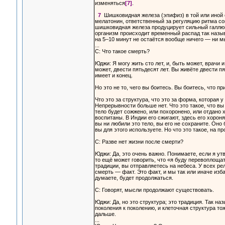
изменяться
[7]
.
7
Шишковидная железа (эпифиз) в той или иной с
мелатонин, ответственный за регуляцию ритма со
шишковидная железа продуцирует сильный галлюц
организм происходит временный распад так назы
на 5–10 минут не остаётся вообще ничего — ни м
...
С: Что такое смерть?
Юджи: Я могу жить сто лет, и, быть может, врачи 
может, двести пятьдесят лет. Вы живёте двести пя
имеет и конец.
Но это не то, чего вы боитесь. Вы боитесь, что пр
Что это за структура, что это за форма, которая 
Непрерывности больше нет. Что это такое, что в
тело будет сожжено, или похоронено, или отдано х
воспитаны. В Индии его сжигают, здесь его хорон
вы ни любили это тело, вы его не сохраните. Оно
вы для этого используете. Но что это такое, на п
С: Разве нет жизни после смерти?
Юджи: Да, это очень важно. Понимаете, если я утв
то ещё может говорить, что «я буду перевоплощат
традиции, вы отправляетесь на небеса. У всех ре
смерть — факт. Это факт, и мы так или иначе изб
думаете, будет продолжаться.
С: Говорят, мысли продолжают существовать.
Юджи: Да, но это структура; это традиция. Так 
поколения к поколению, и клеточная структура то
дальше.
...