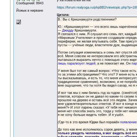
у хатхователей ветка
Сообщений: 8943
https://forum.realyoga.ru/phpBB2/viewtopic.php?p=1
Йожык в нирване
Цитата:
В.: Вы с Кришнамурти родственники?
Ю.: «Кришнамурти» — это всего лишь наречённо
—
Джидду
Кришнамурти.
Я связался с ним. Я слушал его семь лет, каждый 
«Мировым Учителем» и прочее создавали определё
периферии, не желая впутывать себя. Там присутс
пусты — учёные люди, властители дум, выдающиес
Потом ситуация изменилась и семь лет спустя об
всё. Меня совсем не интересовали его абстрактн
пытаешься выразить нечто с помощью этого жарго
лишь парализует людей,
а не помогает им. Он
пар
У меня был тот же самый вопрос: «Что такое есть 
то за этими абстракциями? Что это? У меня есть 
ты высказываешь, и есть то, что меня интересует
традиционное сравнение), возможно, и не попробов
мне ощущение, что ты хотя бы видел сахар, но я н
И вот так мы с ним бились год за годом. (смеётс
ответов, которых он не давал по каким-то своим
прошлое на дерево и оставь всё это людям. Зач
мне удовлетворительных ответов. И вот в конце к
меня?» И этот парень сказал: «У тебя нет никако
меня нет способа знать это, тогда у тебя нет ник
я не хочу больше видеть тебя». И я ушёл.
(Где-то в это время Юджи был поражён
появление
До того как мне исполнилось сорок девять, у меня
только увидеть человека, я мог видеть всё ег
я был удивлён, поражён, понимаете — «Почему