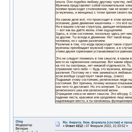
опыта. Оно подобно любому другому чувству, люб
Мужчина представляет собой положительное элек
полями происходит столкновение, там не может н
(и мужчины, и женщины) с точки зрения своего пр
На самом деле всё, что происходит в этом организ
осязание, даже движение кишечника — это всё ощ
Но в вашем случае структура, дающая непрерывно
— вот как вы даёте жизнь этим ощущениям.
Здесь, в этом состоянии, поскольку здесь нет ни
за другим. Ты всегда в движении. Нет такой вещи,
человека, но с одним различием.
Различие в том, что когда происходит такое стру
мужчины преобладает мужской гормон, а в случае
этими двумя гормонами устанавливается равновес
Это не следует понимать в том смысле, в каком 
место их гармоничное смешение. Вот каким образо
на что ты смотришь, нет никакой отдельности. То, 
отражению чего-либо — будь это мужчина, женщин
различия. Поэтому не с чем заниматься любовью.
если вообще существует такая вещь. (смех)
Подражая этому состоянию, религиозные люди пыт
состояния. Вот причина, почему монахи отказыва
они чего-то достигают. Но это иллюзия. Ты стан
религиозного ума или религиозной жизни.
Отрицание секса не имеет смысла. Это абсурд. С
падение листа, красивое или уродливое лицо жен
надлежащее место, и ты начинаешь функциониров
Oleg
Re: Амрита. Хим. формула (состав) и проц
Модератор
«
Ответ #212 :
07 Февраля 2022, 21:33:52 »
Ветеран