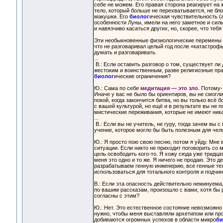
себе не можем. Его правая сторона реагирует на 
тело, который больше не перехватывается, не бло
макушки. Его
биолог
ическая чувствительность (а
особенности Луны, имели на него заметное и сил
и навязчиво касаться других, но, скорее, что тебя
Эти необыкновенные физиологические перемены п
что не разговаривал целый год после «катастроф
думать и разговаривать.
...
В.: Если оставить разговор о том, существует ли
жестоким и воинственным, разве религиозные прак
биолог
ические ограничения?
Ю.: Сама по себе
медитация — это зло
. Потому-
Иначе у вас не было бы ориентиров, вы не смогл
покой, когда закончится битва, но вы только всё
с вашей культурой, но ещё и в результате вы не 
мистические переживания, которые не имеют никако
...
В.: Если вы не учитель, не гуру, тогда зачем вы 
учение, которое могло бы быть полезным для чел
Ю.: Я просто пою свою песню, потом я уйду. Мне 
ситуации. Если никто не приходит поговорить со м
цель освободить кого-то. Я хожу сюда уже тридцат
меня это одно и то же. Я ничего не продаю. Это д
разрабатываем генную инженерию, все генные тех
использоваться для тотального контроля и подчи
В.: Если эта опасность действительно неминуема,
по вашим рассказам, произошло с вами, хотя бы 
согласны с этим?
Ю.: Нет. Это естественное состояние невозможно 
нужно, чтобы меня выставляли архетипом или пр
добиваются огромных успехов в области микро
би