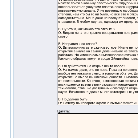
можете пойти в клинику пластической хирургии и с
воспользоваться услугами пластического хирурга
поведенческую модель. Я не претендую на облад
степени, чем кто бы то ни было, но всё это я откр
самодостаточно. Меня даже не волнуют биологи, п
страшного. В любом случае, однажды им предстои
В: Ну что ж, как можно это открыть?
О: Видите ли, это открытие совершается не в ра
слово.
В: Неправильное слово?
О: Вы воспринимаете уже известное. Иначе не пр
открытия в науке на самом деле никакие не эпох
работала. Но именно сама ньютоновская физика 
Каким-то образом кому-то вроде Эйнштейна повез
В: Он действительно открыл нечто новое?
О: На самом деле, оно не ново. Пока вы не свяже
вообще нет никакого смысла говорить об этом. Д
открытие не имело бы никакой ценности. Ньютонов
относительности. Конечно, ньютоновская физика 
восхищаемся всеми этими людьми и награждаем и
технологии, ставшие доступными благодаря откры
науки. Возможно, я делаю много категоричных утв
В: Но должно быть…
О: Почему вы говорите «должно быть»? Может и не
Цитата: