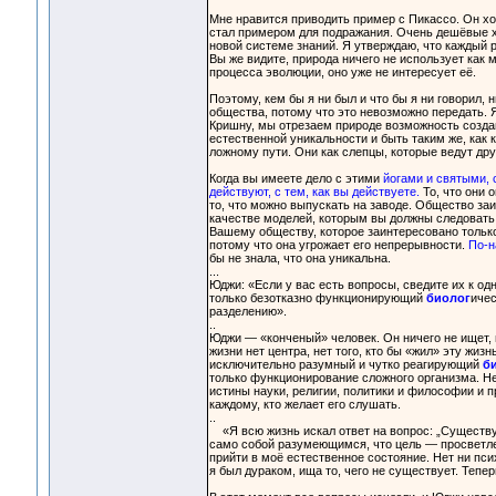
Мне нравится приводить пример с Пикассо. Он хо
стал примером для подражания. Очень дешёвые х
новой системе знаний. Я утверждаю, что каждый р
Вы же видите, природа ничего не использует как
процесса эволюции, оно уже не интересует её.
Поэтому, кем бы я ни был и что бы я ни говорил, 
общества, потому что это невозможно передать. Я
Кришну, мы отрезаем природе возможность создав
естественной уникальности и быть таким же, как к
ложному пути. Они как слепцы, которые ведут дру
Когда вы имеете дело с этими
йогами и святыми, 
действуют, с тем, как вы действуете.
То, что они 
то, что можно выпускать на заводе. Общество за
качестве моделей, которым вы должны следовать
Вашему обществу, которое заинтересовано тольк
потому что она угрожает его непрерывности.
По-н
бы не знала, что она уникальна.
...
Юджи: «Если у вас есть вопросы, сведите их к од
только безотказно функционирующий
биолог
ичес
разделению».
..
Юджи — «конченый» человек. Он ничего не ищет, и
жизни нет центра, нет того, кто бы «жил» эту жи
исключительно разумный и чутко реагирующий
б
только функционирование сложного организма. Не
истины науки, религии, политики и философии и 
каждому, кто желает его слушать.
..
«Я всю жизнь искал ответ на вопрос: „Существуе
само собой разумеющимся, что цель — просветлен
прийти в моё естественное состояние. Нет ни пси
я был дураком, ища то, чего не существует. Тепер