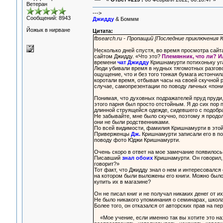
Ветеран
--->
Сообщений: 8943
Джидду
& Боммм
Йожык в нирване
Цитата:
fbsearch.ru - Пропащий [Последние приключения
Несколько дней спустя, во время просмотра сайт
сайтом Джидду. «Что это?
Племянник, что ли? И
времени
чат Джидду
Кришнамурти потихоньку уг
Люди убивали время в нудных тягомотных разгово
ощущение, что и без того тонкая бумага истончила
коротали время, отбывая часы на своей скучной р
случае, самопрезентации по поводу личных «пон
Понимая, что духовных подражателей пруд пруди,
этого парня был просто отстойным. Я до сих пор
длинной струящейся одежде, сидевшего с подобр
Не забывайте, мне было скучно, поэтому я прод
они не были родственниками.
По всей видимости, фамилия Кришнамурти в этой 
Приверженцы
Дж.
Кришнамурти записали его в по
поводу фото Юджи Кришнамурти.
Очень скоро в ответ на мое замечание появилось
Писавший
знал обоих
Кришнамурти. Он говорил, 
говорит?»
Тот факт, что Джидду знал о нем и интересовался
на котором были выложены его книги. Можно было 
купить их в магазине?
Он не писал книг и не получал никаких денег от и
Не было никакого упоминания о семинарах, школа
Более того, он отказался от авторских прав на пе
«Мое учение, если именно так вы хотите это на