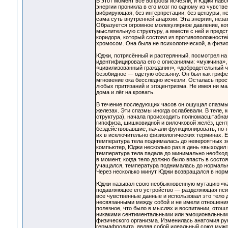
В этот момент все вопросы исчезли, и Юджи нав
энергии проникла в его мозг по одному из чувств
вибрирующая, без интерпретации, без цензуры, 
сама суть внутренней анархии. Эта энергия, неза
Образуется огромное молекулярное давление, ко
мыслительную структуру, а вместе с ней и предс
коридора, который состоял из противоположностей
хромосом. Она была не психологической, а физио
Юджи, потрясённый и растерянный, посмотрел на с
идентифицировала его с описаниями: «мужчина», 
«цивилизованный гражданин», «добродетельный че
безобидное — одетую обезьяну. Он был как грифел
мгновение ока бесследно исчезли. Осталась прос
любых притязаний и эгоцентризма. Не имея ни ма
дома и лёг на кровать.
В течение последующих часов он ощущал спазмы в
железах. Эти спазмы иногда ослабевали. В теле
структура), начала происходить полномасштабная
гипофиза, шишковидной и вилочковой желёз, центра
бездействовавшие, начали функционировать, по-
их в исключительно физиологических терминах. Е
температура тела поднималась до невероятных зн
компьютер, Юджи несколько раз в день «выходил 
температура тела падала до минимально необход
в момент, когда тело должно было впасть в состо
учащался, температура поднималась до нормально
Через несколько минут Юджи возвращался в норм
Юджи называл свою необыкновенную мутацию «ка
подавляющее его устройство — разделяющая психи
все чувственные данные и использовал это тело 
несвязанными между собой и не имели отношения 
полезное, что было в мыслях и воспитании, отош
никакими сентиментальными или эмоциональными 
физического организма. Изменилась анатомия рук
гермафродита, являя собой идеальный союз мужск