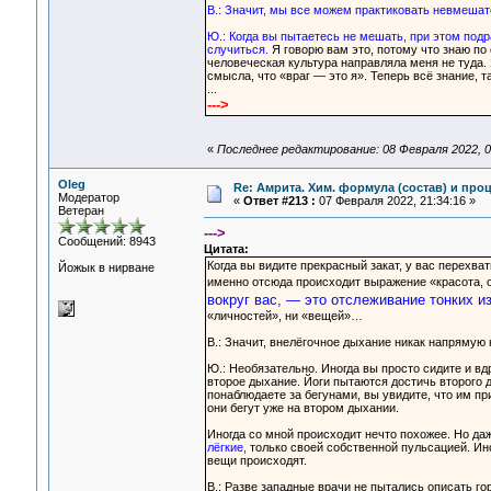
В.: Значит, мы все можем практиковать невмешат
Ю.: Когда вы пытаетесь не мешать, при этом подр
случиться.
Я говорю вам это, потому что знаю по
человеческая культура направляла меня не туда. Я
смысла, что «враг — это я». Теперь всё знание, 
...
--->
«
Последнее редактирование: 08 Февраля 2022, 0
Oleg
Re: Амрита. Хим. формула (состав) и проц
Модератор
«
Ответ #213 :
07 Февраля 2022, 21:34:16 »
Ветеран
--->
Сообщений: 8943
Цитата:
Когда вы видите прекрасный закат, у вас перехва
Йожык в нирване
именно отсюда происходит выражение «красота, о
вокруг вас, — это отслеживание тонких 
«личностей», ни «вещей»…
В.: Значит, внелёгочное дыхание никак напрямую 
Ю.: Необязательно. Иногда вы просто сидите и вдр
второе дыхание. Йоги пытаются достичь второго д
понаблюдаете за бегунами, вы увидите, что им при
они бегут уже на втором дыхании.
Иногда со мной происходит нечто похожее. Но даж
лёгкие,
только своей собственной пульсацией. Иног
вещи происходят.
В.: Разве западные врачи не пытались описать г