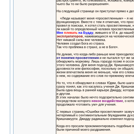
распространять, истолковывать, искажать, коверка
чьего бы то ни было разрешения».
На следующей странице он приступал прямо к дел
«Люди называют меня «просветленным» – я не вын
функционирую. Вместе с тем я отмечаю, что просв
провел в поисках, я хотел стать просветленным, н
ли какой-то определенный человек просветленным
Мне
плевать
на Будду
, жившего в VI в. до наше
эксплуататоров
, наживающихся на человеческо
Нет никакой силы вне человека.
Человек создал Бога из страха.
Так что проблема в страхе, а не в Боге».
Не думаю, что когда-либо раньше мне приходилось
от понятия просветления
и не пытался тут же з
обнаружить морковку. Лишь гораздо позже я осозн
этого человека. Для меня подход Дж. Кришнамурт
духовности или философии, поскольку он общался
жизни впечатлила меня не меньше, чем его слов
о нем, но содержание его слов по-прежнему впеча
Но то, что я обнаружил в словах Юджи, было шаг
сразу понял, как это касалось учения Дж. Кришна
Была одна вещь в ранней карьере Джидду, котора
и другом.
В этих началах было нечто подозрительно сентиме
посредством которого
некое воздействие
, о ко
продолжало «готовить ум» для учения.
С первых страниц «Ошибки просветления» зазвуч
нетерпимый к сентиментальным блужданиям духовн
Кришнамурти. Джидду радикально изменил подход 
Когда его просили прокомментировать подобные 
были причиной моего раздражения.