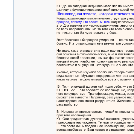
Ю.: Да, но западная медицина мало что понимает 
разницу в функционировании моей вилочковой жел
Шишковидная железа, которая отвечает за
Когда разделяющая мыслительная структура умир
процесс, потому что власть мысли
над железами и
это. Для горения или «ионизации» нужны энергия 
во всех направлениях. Из-за того что тело в сво
нет никого, кто бы чувствовал эту боль.
Этот болезненный процесс умирания — нечто такое
больно. И это происходит не в результате усилия 
Не знаю, как это впишется в ваши научные теори
они описаны в физиологических, а не в мистичес
биологической эволюции, чем как фантастическог
который может наиболее полно и разумно реагиро
восприятие и ощущения. Это чудо. Я не знаю, кто 
Учёные, которые изучают эволюцию, теперь счита
вида животных. Мутация, породившая «я»-сознание
никто не знает, можно ли вообще всё это изменить
...
В.: То, что каждый должен найти для себя, — это 
Ю.: Нет. Бог — это абсолютное наслаждение, непр
чего не существует. Трансформация, мокша, освоб
сможет это вынести. Например, сексуальное нас
наслаждение, оно может разрушиться. Желание н
расстройство.
В.: Но религии предостерегают людей от поиска 
простого наслаждения…
Ю.: Они продают вам духовный наркотик, духовн
приносящие наслаждение. Теперь их гораздо легче
— это всего лишь предельное наслаждение, насла
всегда пребываете. Ваш невроз и страдание проис
...