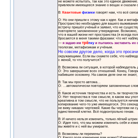
не можете испытать, так как это единое движение. 
привлекли имеющееся знание о вещах и сказали се
В:
Квантовые
физики
говорят нам, что всё связ
О: Но они пришли к этому как к идее. Как и мета
Пространство необходимо для вашего выживания в
встречу пришёл учёный и заявил, что не существ
повторяете запомненное утверждение. Возможно,
что в вашей жизни нет пространства (я всегда п
бросаются в меня такими фразами: что нет наблю
трё
—
я задаю им
пку
и пытаюсь заставить их 
теологам, метафизикам и учёным.
Но совсем другое дело, когда это просач
окружающими. Если вы скажете себе, что наблюда
с женой, то что получится?
В: Возможна ли ситуация, в которой наблюдател
О: Это завершение всех отношений. Конец. Говор
набившее оскомину. На самом деле они не знают,
В: Так мы просто автома…
О: …автоматически повторяем запомненные слов
...
В: Каков источник творчества и есть ли творчеств
О: Нет творчества в том смысле, в каком мы упот
креативна в том смысле, что не пользуется ничем
копирование чего-то уже имеющегося. Это секонд-
не вижу никаких чертежей. Какие бы чертежи ни с
единственной клетке. Всё подконтрольно генам.
В: И ничего нельзя изменить, только лёгкий штрих
О: Идея того, что мы можем изменить себя и изме
вы живёте и с ней вы умираете.
В: Возможны ли перемены?
О: Какого рода изменение вам нужно? Изменение