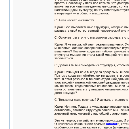
просто. Поскольку у всех нас есть то, что докт
влияет на все наши поведенческие схемы, хотя в 
наложили (идеи, культуру) на эту животную струк
в мире идей — в области мышления.
С: А как насчёт инстинкта?
Юджи: Все мыслительные структуры, которые мы 
развивать свой естественный человеческий инсти
С: Означает ли это, что мы должны разрушать ст
Юджи: Я не говорю об уничтожении мышления. Ун
мышление. Для нас совершенно необходимо изуча
мышление? Поэтому, когда вы глубоко проникаете
структура мышления стала такой мощной, что оно
заполняться.
С: Должны ли мы выходить из структуры, чтобы 
Юджи: Речь идёт не о выходе за пределы мышлени
Поэтому когда вы поймёте, как вы думаете, и осо
жить в этом разрыве в течение отдельной доли с
ужасающей и гигантской инерцией двадцати миллио
Мы не знаем, когда впервые начинались мысли. О
меня останавливать эту инерцию мышления хотя б
долю секунды?
С: Только на долю секунды? Я думаю, это должно
Юджи: Нет, нет. Тогда эта ужасающая инерция ост
остановить, атомная структура вашего мышления 
животный мозг, который у нас общий с животным.
Это не теория; это действительно происходит. И 
О некоторых из них знают врачи и
биолог
и, хотя
особенности высшая железа вот здесь (шишковидн