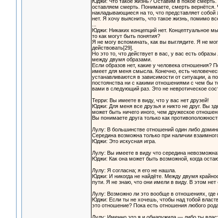
Юджи: Что такое жизнь? Оставим в покое смерть.
оставляем смерть. Понимаете, смерть вернётся. Чт
накладывающиеся на то, что представляет собой ж
нет. Я хочу выяснить, что такое жизнь, помимо в
...
Юджи: Никаких концепций нет. Концептуальное м
то как могут быть понятия?
Я не могу вспоминать, как вы выглядите. Я не мо
действовать[29].
Но это то, что действует в вас, у вас есть образ
между двумя образами.
Если образов нет, какие у человека отношения? П
имеет для меня смысла. Конечно, есть человечес
устанавливаются в зависимости от ситуации, а п
постоянства ни с какими отношениями с чем бы то
вами в следующий раз. Это не невротическое сост
Терри: Вы имеете в виду, что у вас нет друзей!
Юджи: Для меня все друзья и никто не друг. Вы з
может быть ничего иного, чем дружеское отношен
Вы понимаете друга только как противоположность
Лулу: В большинстве отношений один либо домини
Середина возможна только при наличии взаимног
Юджи: Это искусная игра.
Лулу: Вы имеете в виду что середина невозможна
Юджи: Как она может быть возможной, когда оста
Лулу: Я согласна; я его не нашла.
Юджи: И никогда не найдёте. Между двумя крайнос
пути. Я не знаю, что они имели в виду. В этом нет
Лулу: Возможно ли это вообще в отношениях, где 
Юджи: Если ты не хочешь, чтобы над тобой властв
это отношение? Пока есть отношения любого рода 
Лулу: Именно это я и обнаружила — либо ты власт