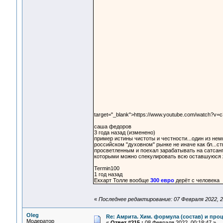
target="_blank">https://www.youtube.com/watch?v
саша федоров
3 года назад (изменено)
пример истины чистоты и честности...один из немн
российском "духовном" рынке не иначе как бл...ст
просветленным и поехал зарабатывать на сатсанга
которыми можно спекулировать всю оставшуюся ж
Termin100
1 год назад
Екхарт Толле вообще
300 евро
дерёт с человека
«
Последнее редактирование: 07 Февраля 2022, 2
Oleg
Re: Амрита. Хим. формула (состав) и проц
Модератор
«
Ответ #215 :
08 Февраля 2022, 00:18:47 »