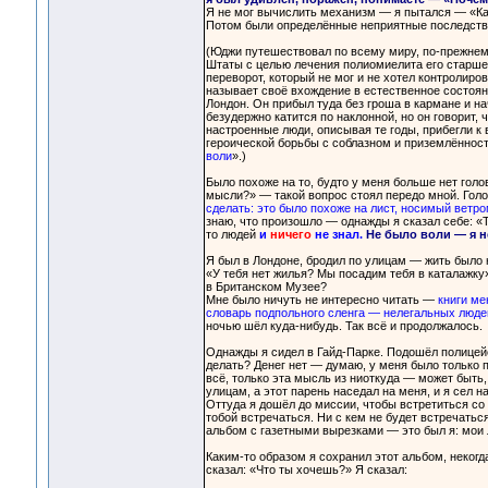
Я не мог вычислить механизм — я пытался — «Как 
Потом были определённые неприятные последстви
(Юджи путешествовал по всему миру, по-прежнему
Штаты с целью лечения полиомиелита его старшего
переворот, который не мог и не хотел контролиро
называет своё вхождение в естественное состоян
Лондон. Он прибыл туда без гроша в кармане и нач
безудержно катится по наклонной, но он говорит,
настроенные люди, описывая те годы, прибегли к 
героической борьбы с соблазном и приземлённост
воли
».)
Было похоже на то, будто у меня больше нет голов
мысли?» — такой вопрос стоял передо мной. Голов
сделать: это было похоже на лист, носимый ветро
знаю, что произошло — однажды я сказал себе: «Т
то людей
и
ничего
не знал.
Не было воли — я н
Я был в Лондоне, бродил по улицам — жить было 
«У тебя нет жилья? Мы посадим тебя в каталажку»
в Британском Музее?
Мне было ничуть не интересно читать —
книги ме
словарь подпольного сленга — нелегальных люде
ночью шёл куда-нибудь. Так всё и продолжалось.
Однажды я сидел в Гайд-Парке. Подошёл полицейс
делать? Денег нет — думаю, у меня было только п
всё, только эта мысль из ниоткуда — может быть,
улицам, а этот парень наседал на меня, и я сел н
Оттуда я дошёл до миссии, чтобы встретиться со 
тобой встречаться. Ни с кем не будет встречатьс
альбом с газетными вырезками — это был я: мои 
Каким-то образом я сохранил этот альбом, некогд
сказал: «Что ты хочешь?» Я сказал: