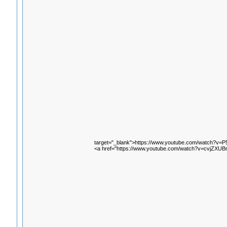
target="_blank">https://www.youtube.com/watch?v=P
<a href="https://www.youtube.com/watch?v=cvjZXUB