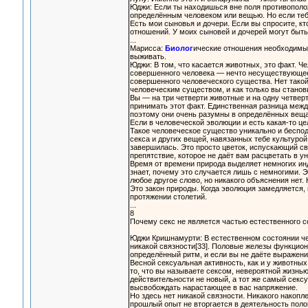
Юджи: Если ты находишься вне поля противополо
определённым человеком или вещью. Но если тебя
Есть мои сыновья и дочери. Если вы спросите, кт
отношений. У моих сыновей и дочерей могут быть 
...
Марисса:
Биолог
ические отношения необходимы 
выживать.
Юджи: В том, что касается животных, это факт. Ч
совершенного человека — нечто несуществующее.
совершенного человеческого существа. Нет тако
человеческим существом, и как только вы станов
Вы — на три четверти животные и на одну четвер
принимать этот факт. Единственная разница межд
поэтому они очень разумны в определённых вещах
Если в человеческой эволюции и есть какая-то це
Такое человеческое существо уникально и беспо
секса и других вещей, навязанных тебе культурой
завершилась. Это просто цветок, испускающий св
препятствие, которое не даёт вам расцветать в у
Время от времени природа выделяет немногих инд
знает, почему это случается лишь с немногими. 
любое другое слово, но никакого объяснения нет. 
Это закон природы. Когда эволюция замедляется, 
протяжении столетий.
...
8
Почему секс не является частью естественного с
Юджи Кришнамурти: В естественном состоянии че
никакой связности[33]. Половые железы функцион
определённый ритм, и если вы не даёте выражения
Весной сексуальная активность, как и у животны
то, что вы называете сексом, невероятной жизнь
действительности не новый, а тот же самый секс
высвобождать нарастающее в вас напряжение.
Но здесь нет никакой связности. Никакого накопле
прошлый опыт не вторгается в деятельность полов