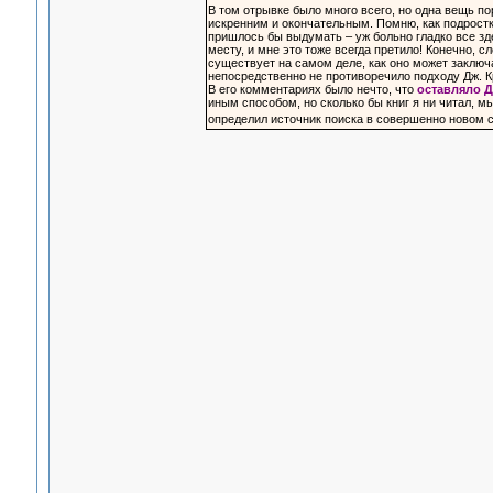
В том отрывке было много всего, но одна вещь по
искренним и окончательным. Помню, как подростко
пришлось бы выдумать – уж больно гладко все зде
месту, и мне это тоже всегда претило! Конечно, с
существует на самом деле, как оно может заключа
непосредственно не противоречило подходу Дж. К
В его комментариях было нечто, что
оставляло 
иным способом, но сколько бы книг я ни читал, м
определил источник поиска в совершенно новом св