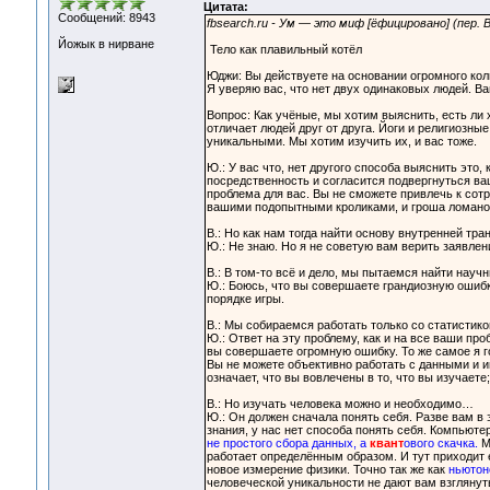
Цитата:
Сообщений: 8943
fbsearch.ru - Ум — это миф [ёфицировано] (пер.
Йожык в нирване
Тело как плавильный котёл
Юджи: Вы действуете на основании огромного ко
Я уверяю вас, что нет двух одинаковых людей. В
Вопрос: Как учёные, мы хотим выяснить, есть ли 
отличает людей друг от друга. Йоги и религиозн
уникальными. Мы хотим изучить их, и вас тоже.
Ю.: У вас что, нет другого способа выяснить это,
посредственность и согласится подвергнуться ва
проблема для вас. Вы не сможете привлечь к сотр
вашими подопытными кроликами, и гроша ломаног
В.: Но как нам тогда найти основу внутренней тр
Ю.: Не знаю. Но я не советую вам верить заявлен
В.: В том-то всё и дело, мы пытаемся найти науч
Ю.: Боюсь, что вы совершаете грандиозную ошибк
порядке игры.
В.: Мы собираемся работать только со статистик
Ю.: Ответ на эту проблему, как и на все ваши про
вы совершаете огромную ошибку. То же самое я 
Вы не можете объективно работать с данными и и
означает, что вы вовлечены в то, что вы изучает
В.: Но изучать человека можно и необходимо…
Ю.: Он должен сначала понять себя. Разве вам в 
знания, у нас нет способа понять себя. Компьюте
не простого сбора данных, а
квант
ового скачка.
Мн
работает определённым образом. И тут приходит
новое измерение физики. Точно так же как
ньютон
человеческой уникальности не дают вам взглянут