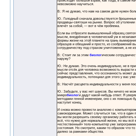
происходит большой взрыв, как тогда, в самом на
невозможно научиться.
В.: Я не думаю, что нам на самом деле нужен бо
Ю.: Голодный сначала довольствуется брошенным
продавцы-святоши на рынке. Вопрос об утолении г
влечёт за собой, — вот в чём проблема.
Если вы отбросите вымышленный образец святого
мысли, внедрённая в человеческий ум в незапамя
формы жизни на этой планете на грань вымирани
образцов и обещаний и просто, из соображений вы
сотрудничеству под страхом уничтожения, а не из
В.: Стоит ли за этим
биолог
ическим сотрудничест
наружу?
Ю.: Не думаю. Это очень индивидуально, не в пр
мысли отсёк для человека возможность вырасти и
сейчас представления, что осознанность может д
индивидуальность, потенциал для этого у вас уже 
В.: Насчёт расцвета индивидуальности у меня по
Ю.: Забудьте, у вас нет шансов. Вы ничего не мож
микро
биолог
и дадут какой-нибудь ответ. Я увер
методами генной инженерии, оно с их помощью бу
наступит конец.
И снова можно провести аналогию с компьютером
самокоррекции. Может случиться так, что в один 
вы могли разрешить своему организму работать 
всё, что нужно для нормальной жизни, но мы вс
«естественный» тело-компьютер уже запрограммир
состояния. Но смотрите, каким-то образом что-то 
далеко за рамками общества.