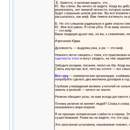
В.: Кажется, я начинаю видеть, что…
Ю.: Вы слепы. Вы ничего не видите. Когда вы дейс
реализовать, нет никакой личности, которую нужн
будет страшным шоком для вас. Вы всё вложили в 
рассыпалось, как миф. Вам тяжело взглянуть на р
В.: Но это слишком радикально и даже опасно гов
Ю.: Мне всё равно. Я готов уйти. Я не вижу ниче
— это миф.
Ваши традиции душат вас, но вы, к сожалению, ни
..
Изречения Юджи
Духовность — выдумка ума, а ум — это миф.
Немного легче говорить с теми, кто практиковал 
тщетности этого
и могут увидеть, на чём зациклил
Забудьте розарии, писания, пепел на лбу. Когда в
Сжечь внутри вас всё, чего вы хотите — вот смыс
Все гуру
— коммерческие организации, снабжающи
попробуйте сделать два миллиона долларов в год
Глубокие утверждения великих учителей не сильно
земель и религий — ничего не значит.
Религии обещают розы, но вам всегда достаются
Почему религия не меняет людей? Снова и снова п
называемого мира морали.
Я не признаю человеческие слабости и пороки. Эт
существования. Разве вы не видите, что эти гур
Эта запуганная штуковина, называемая «умом», 