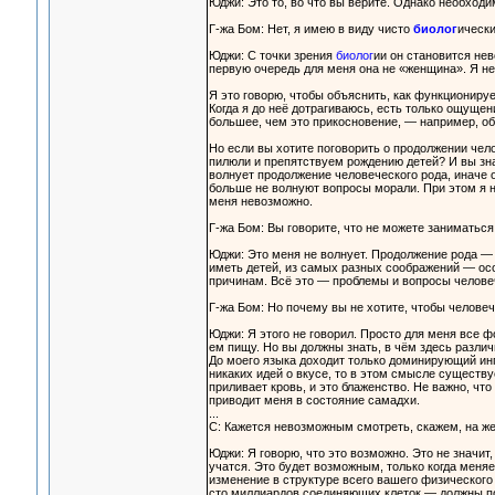
Юджи: Это то, во что вы верите. Однако необходи
Г-жа Бом: Нет, я имею в виду чисто
биолог
ически
Юджи: С точки зрения
биолог
ии он становится нев
первую очередь для меня она не «женщина». Я н
Я это говорю, чтобы объяснить, как функционирует
Когда я до неё дотрагиваюсь, есть только ощущени
большее, чем это прикосновение, — например, об
Но если вы хотите поговорить о продолжении чел
пилюли и препятствуем рождению детей? И вы зна
волнует продолжение человеческого рода, иначе 
больше не волнуют вопросы морали. При этом я не
меня невозможно.
Г-жа Бом: Вы говорите, что не можете заниматься
Юджи: Это меня не волнует. Продолжение рода — 
иметь детей, из самых разных соображений — осо
причинам. Всё это — проблемы и вопросы челове
Г-жа Бом: Но почему вы не хотите, чтобы челове
Юджи: Я этого не говорил. Просто для меня все ф
ем пищу. Но вы должны знать, в чём здесь различи
До моего языка доходит только доминирующий ингр
никаких идей о вкусе, то в этом смысле существуе
приливает кровь, и это блаженство. Не важно, что
приводит меня в состояние самадхи.
...
С: Кажется невозможным смотреть, скажем, на же
Юджи: Я говорю, что это возможно. Это не значит,
учатся. Это будет возможным, только когда меня
изменение в структуре всего вашего физического 
сто миллиардов соединяющих клеток — должны по