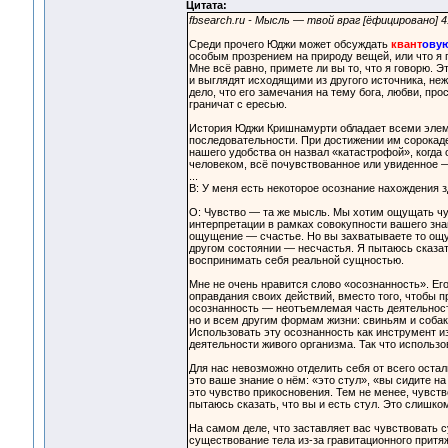
Цитата:
fbsearch.ru - Мысль — твой враг [ёфицировано]
Среди прочего Юджи может обсуждать
квант
ову
особым прозрением на природу вещей, или что я п
Мне всё равно, примете ли вы то, что я говорю. 
и выглядят исходящими из другого источника, не
дело, что его замечания на тему бога, любви, пр
граничат с ересью.
История Юджи Кришнамурти обладает всеми элемен
последовательности. При достижении им сорокаде
нашего удобства он назвал «катастрофой», когда 
человеком, всё почувствованное или увиденное 
...
В: У меня есть некоторое осознание нахождения з
О: Чувство — та же мысль. Мы хотим ощущать чув
интерпретации в рамках совокупности вашего зна
ощущение — счастье. Но вы захватываете то ощу
другом состоянии — несчастья. Я пытаюсь сказать
воспринимать себя реальной сущностью.
Мне не очень нравится слово «осознанность». Его
оправдания своих действий, вместо того, чтобы п
осознанность — неотъемлемая часть деятельност
но и всем другим формам жизни: свиньям и собак
Использовать эту осознанность как инструмент и
деятельности живого организма. Так что использо
Для нас невозможно отделить себя от всего осталь
это ваше знание о нём: «это стул», «вы сидите н
это чувство прикосновения. Тем не менее, чувство
пытаюсь сказать, что вы и есть стул. Это слишко
На самом деле, что заставляет вас чувствовать 
существование тела из-за гравитационного притяже