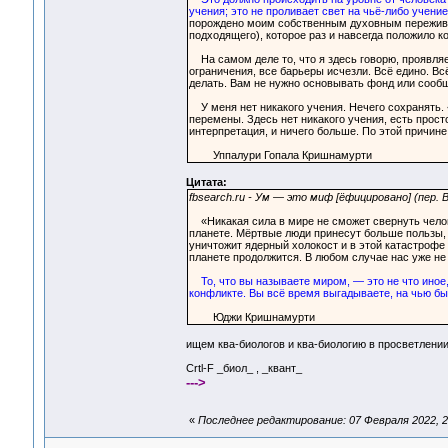
учения; это не проливает свет на чьё-либо учение
порождено моим собственным духовным пережива
подходящего), которое раз и навсегда положило ко
На самом деле то, что я здесь говорю, проявляет
ограничения, все барьеры исчезли. Всё едино. Вс
делать. Вам не нужно основывать фонд или сообщ
У меня нет никакого учения. Нечего сохранять. 
перемены. Здесь нет никакого учения, есть прост
интерпретация, и ничего больше. По этой причине 
Уппалури Гопала Кришнамурти
Цитата:
fbsearch.ru - Ум — это миф [ёфицировано] (пер.
«Никакая сила в мире не сможет свернуть челове
планете. Мёртвые люди принесут больше пользы,
уничтожит ядерный холокост и в этой катастрофе 
планете продолжится. В любом случае нас уже не 
То, что вы называете миром, — это не что иное
конфликте. Вы всё время выгадываете, на чью бы с
Юджи Кришнамурти
ищем ква-биологов и ква-биологию в просветлени
Crtl-F _биол_ , _квант_
--->
«
Последнее редактирование: 07 Февраля 2022, 2