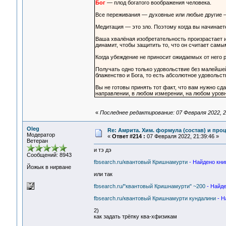
Бог
— плод богатого воображения человека.
Все переживания — духовные или любые другие 
Медитация — это зло. Поэтому когда вы начинае
Ваша хвалёная изобретательность произрастает и
динамит, чтобы защитить то, что он считает сам
Когда убеждение не приносит ожидаемых от него р
Получать одно только удовольствие без малейше
блаженство и Бога, то есть абсолютное удовольст
Вы не готовы принять тот факт, что вам нужно сд
направлении, в любом измерении, на любом уровн
«
Последнее редактирование: 07 Февраля 2022, 2
Oleg
Re: Амрита. Хим. формула (состав) и проц
Модератор
«
Ответ #214 :
07 Февраля 2022, 21:39:46 »
Ветеран
и тэ дэ
Сообщений: 8943
fbsearch.ru/квантовый Кришнамурти
- Найдено книг
Йожык в нирване
или так
fbsearch.ru/"квантовый Кришнамурти" ~200
- Найде
fbsearch.ru/квантовый Кришнамурти кундалини
- Н
2)
как задать трёпку ква-хфизикам