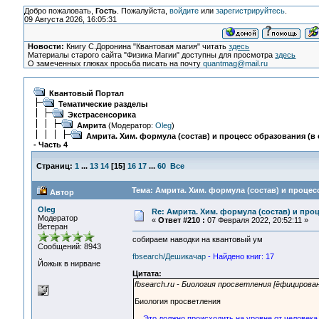
Добро пожаловать,
Гость
. Пожалуйста,
войдите
или
зарегистрируйтесь
.
09 Августа 2026, 16:05:31
Новости:
Книгу С.Доронина "Квантовая магия" читать
здесь
Материалы старого сайта "Физика Магии" доступны для просмотра
здесь
О замеченных глюках просьба писать на почту
quantmag@mail.ru
Квантовый Портал
Тематические разделы
Экстрасенсорика
Амрита
(Модератор:
Oleg
)
Амрита. Хим. формула (состав) и процесс образования (в 
- Часть 4
Страниц:
1
...
13
14
[
15
]
16
17
...
60
Все
Тема: Амрита. Хим. формула (состав) и процесс
Автор
Oleg
Re: Амрита. Хим. формула (состав) и проц
Модератор
«
Ответ #210 :
07 Февраля 2022, 20:52:11 »
Ветеран
собираем наводки на квантовый ум
Сообщений: 8943
fbsearch/Дешикачар
- Найдено книг: 17
Йожык в нирване
Цитата:
fbsearch.ru - Биология просветления [ёфицирова
Биология просветления
Это должно происходить на уровне от человека 