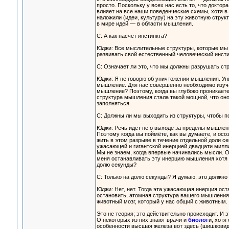
просто. Поскольку у всех нас есть то, что докт
влияет на все наши поведенческие схемы, хотя в 
наложили (идеи, культуру) на эту животную струк
в мире идей — в области мышления.
С: А как насчёт инстинкта?
Юджи: Все мыслительные структуры, которые мы 
развивать свой естественный человеческий инсти
С: Означает ли это, что мы должны разрушать ст
Юджи: Я не говорю об уничтожении мышления. Ун
мышление. Для нас совершенно необходимо изуча
мышление? Поэтому, когда вы глубоко проникаете
структура мышления стала такой мощной, что оно
заполняться.
С: Должны ли мы выходить из структуры, чтобы 
Юджи: Речь идёт не о выходе за пределы мышлени
Поэтому когда вы поймёте, как вы думаете, и осо
жить в этом разрыве в течение отдельной доли с
ужасающей и гигантской инерцией двадцати миллио
Мы не знаем, когда впервые начинались мысли. О
меня останавливать эту инерцию мышления хотя б
долю секунды?
С: Только на долю секунды? Я думаю, это должно
Юджи: Нет, нет. Тогда эта ужасающая инерция ост
остановить, атомная структура вашего мышления 
животный мозг, который у нас общий с животным.
Это не теория; это действительно происходит. И 
О некоторых из них знают врачи и
биолог
и, хотя
особенности высшая железа вот здесь (шишковидн