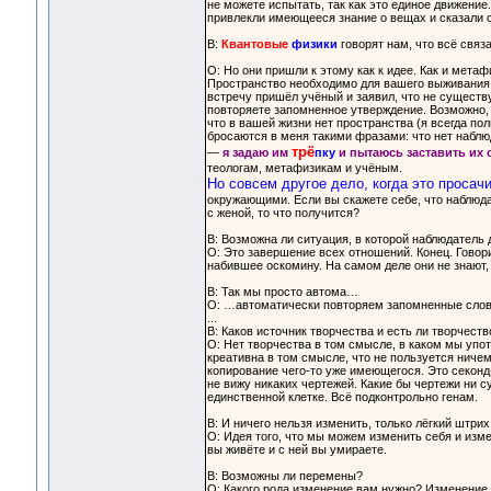
не можете испытать, так как это единое движение. 
привлекли имеющееся знание о вещах и сказали се
В:
Квантовые
физики
говорят нам, что всё связ
О: Но они пришли к этому как к идее. Как и мета
Пространство необходимо для вашего выживания в
встречу пришёл учёный и заявил, что не существ
повторяете запомненное утверждение. Возможно,
что в вашей жизни нет пространства (я всегда п
бросаются в меня такими фразами: что нет наблю
трё
—
я задаю им
пку
и пытаюсь заставить их 
теологам, метафизикам и учёным.
Но совсем другое дело, когда это просач
окружающими. Если вы скажете себе, что наблюда
с женой, то что получится?
В: Возможна ли ситуация, в которой наблюдател
О: Это завершение всех отношений. Конец. Говор
набившее оскомину. На самом деле они не знают,
В: Так мы просто автома…
О: …автоматически повторяем запомненные слов
...
В: Каков источник творчества и есть ли творчеств
О: Нет творчества в том смысле, в каком мы упот
креативна в том смысле, что не пользуется ничем
копирование чего-то уже имеющегося. Это секонд-
не вижу никаких чертежей. Какие бы чертежи ни с
единственной клетке. Всё подконтрольно генам.
В: И ничего нельзя изменить, только лёгкий штрих
О: Идея того, что мы можем изменить себя и изме
вы живёте и с ней вы умираете.
В: Возможны ли перемены?
О: Какого рода изменение вам нужно? Изменение