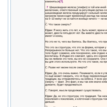
изменяться
[7]
.
7
Шишковидная железа (эпифиз) в той или иной с
мелатонин, ответственный за регуляцию ритма со
шишковидная железа продуцирует сильный галлюц
организм происходит временный распад так назы
на 5–10 минут не остаётся вообще ничего — ни м
...
С: Что такое смерть?
Юджи: Я могу жить сто лет, и, быть может, врачи 
может, двести пятьдесят лет. Вы живёте двести пя
имеет и конец.
Но это не то, чего вы боитесь. Вы боитесь, что пр
Что это за структура, что это за форма, которая 
Непрерывности больше нет. Что это такое, что в
тело будет сожжено, или похоронено, или отдано х
воспитаны. В Индии его сжигают, здесь его хорон
вы ни любили это тело, вы его не сохраните. Оно
вы для этого используете. Но что это такое, на п
С: Разве нет жизни после смерти?
Юджи: Да, это очень важно. Понимаете, если я утв
то ещё может говорить, что «я буду перевоплощат
традиции, вы отправляетесь на небеса. У всех ре
смерть — факт. Это факт, и мы так или иначе изб
думаете, будет продолжаться.
С: Говорят, мысли продолжают существовать.
Юджи: Да, но это структура; это традиция. Так 
поколения к поколению, и клеточная структура то
дальше.
...