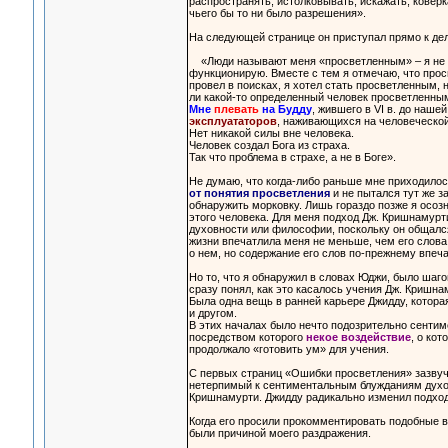
распространять, истолковывать, искажать, коверка
чьего бы то ни было разрешения».
На следующей странице он приступал прямо к дел
«Люди называют меня «просветленным» – я не вын
функционирую. Вместе с тем я отмечаю, что просв
провел в поисках, я хотел стать просветленным, н
ли какой-то определенный человек просветленным
Мне
плевать
на Будду
, жившего в VI в. до наше
эксплуататоров
, наживающихся на человеческо
Нет никакой силы вне человека.
Человек создал Бога из страха.
Так что проблема в страхе, а не в Боге».
Не думаю, что когда-либо раньше мне приходилось
от понятия просветления
и не пытался тут же з
обнаружить морковку. Лишь гораздо позже я осозн
этого человека. Для меня подход Дж. Кришнамурт
духовности или философии, поскольку он общался
жизни впечатлила меня не меньше, чем его слов
о нем, но содержание его слов по-прежнему впеча
Но то, что я обнаружил в словах Юджи, было шаг
сразу понял, как это касалось учения Дж. Кришна
Была одна вещь в ранней карьере Джидду, котора
и другом.
В этих началах было нечто подозрительно сентиме
посредством которого
некое воздействие
, о ко
продолжало «готовить ум» для учения.
С первых страниц «Ошибки просветления» зазвуч
нетерпимый к сентиментальным блужданиям духовн
Кришнамурти. Джидду радикально изменил подход 
Когда его просили прокомментировать подобные 
были причиной моего раздражения.