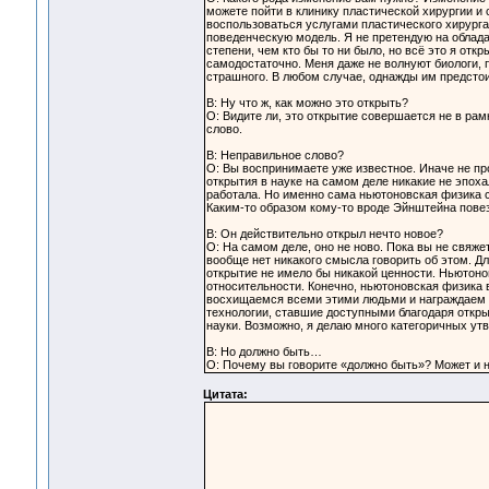
можете пойти в клинику пластической хирургии и с
воспользоваться услугами пластического хирурга
поведенческую модель. Я не претендую на облад
степени, чем кто бы то ни было, но всё это я откр
самодостаточно. Меня даже не волнуют биологи, п
страшного. В любом случае, однажды им предстои
В: Ну что ж, как можно это открыть?
О: Видите ли, это открытие совершается не в ра
слово.
В: Неправильное слово?
О: Вы воспринимаете уже известное. Иначе не пр
открытия в науке на самом деле никакие не эпох
работала. Но именно сама ньютоновская физика 
Каким-то образом кому-то вроде Эйнштейна повез
В: Он действительно открыл нечто новое?
О: На самом деле, оно не ново. Пока вы не свяже
вообще нет никакого смысла говорить об этом. Д
открытие не имело бы никакой ценности. Ньютонов
относительности. Конечно, ньютоновская физика 
восхищаемся всеми этими людьми и награждаем и
технологии, ставшие доступными благодаря откры
науки. Возможно, я делаю много категоричных утв
В: Но должно быть…
О: Почему вы говорите «должно быть»? Может и не
Цитата: