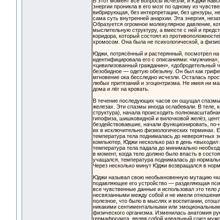
В этот момент все вопросы исчезли, и Юджи нав
энергии проникла в его мозг по одному из чувств
вибрирующая, без интерпретации, без цензуры, 
сама суть внутренней анархии. Эта энергия, неза
Образуется огромное молекулярное давление, ко
мыслительную структуру, а вместе с ней и предс
коридора, который состоял из противоположностей
хромосом. Она была не психологической, а физио
Юджи, потрясённый и растерянный, посмотрел на с
идентифицировала его с описаниями: «мужчина», 
«цивилизованный гражданин», «добродетельный че
безобидное — одетую обезьяну. Он был как грифел
мгновение ока бесследно исчезли. Осталась прос
любых притязаний и эгоцентризма. Не имея ни ма
дома и лёг на кровать.
В течение последующих часов он ощущал спазмы в
железах. Эти спазмы иногда ослабевали. В теле
структура), начала происходить полномасштабная
гипофиза, шишковидной и вилочковой желёз, центра
бездействовавшие, начали функционировать, по-
их в исключительно физиологических терминах. Е
температура тела поднималась до невероятных зн
компьютер, Юджи несколько раз в день «выходил 
температура тела падала до минимально необход
в момент, когда тело должно было впасть в состо
учащался, температура поднималась до нормально
Через несколько минут Юджи возвращался в норм
Юджи называл свою необыкновенную мутацию «ка
подавляющее его устройство — разделяющая психи
все чувственные данные и использовал это тело 
несвязанными между собой и не имели отношения 
полезное, что было в мыслях и воспитании, отош
никакими сентиментальными или эмоциональными 
физического организма. Изменилась анатомия рук
гермафродита, являя собой идеальный союз мужск