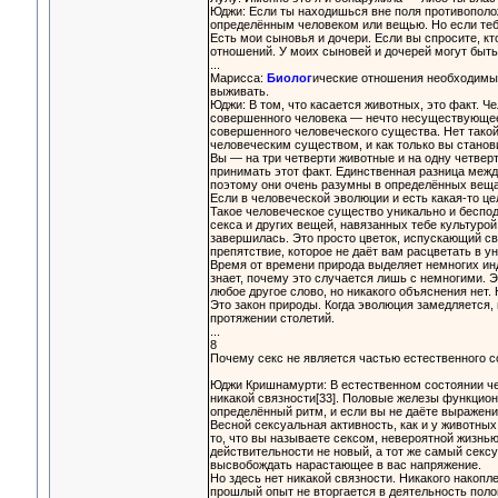
Юджи: Если ты находишься вне поля противополо
определённым человеком или вещью. Но если тебя
Есть мои сыновья и дочери. Если вы спросите, кт
отношений. У моих сыновей и дочерей могут быть 
...
Марисса:
Биолог
ические отношения необходимы 
выживать.
Юджи: В том, что касается животных, это факт. Ч
совершенного человека — нечто несуществующее.
совершенного человеческого существа. Нет тако
человеческим существом, и как только вы станов
Вы — на три четверти животные и на одну четвер
принимать этот факт. Единственная разница межд
поэтому они очень разумны в определённых вещах
Если в человеческой эволюции и есть какая-то це
Такое человеческое существо уникально и беспо
секса и других вещей, навязанных тебе культурой
завершилась. Это просто цветок, испускающий св
препятствие, которое не даёт вам расцветать в у
Время от времени природа выделяет немногих инд
знает, почему это случается лишь с немногими. 
любое другое слово, но никакого объяснения нет. 
Это закон природы. Когда эволюция замедляется, 
протяжении столетий.
...
8
Почему секс не является частью естественного с
Юджи Кришнамурти: В естественном состоянии че
никакой связности[33]. Половые железы функцион
определённый ритм, и если вы не даёте выражения
Весной сексуальная активность, как и у животны
то, что вы называете сексом, невероятной жизнь
действительности не новый, а тот же самый секс
высвобождать нарастающее в вас напряжение.
Но здесь нет никакой связности. Никакого накопле
прошлый опыт не вторгается в деятельность полов