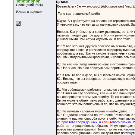
Цитата:
Сообщений: 8943
fbsearch.ru - Ум — это миф [ёфицировано] (пер.
Йожык в нирване
Тело как плавильный котёл
Юджи: Вы действуете на основании огромного ко
Я уверяю вас, что нет двух одинаковых людей. В
Вопрос: Как учёные, мы хотим выяснить, есть ли 
отличает людей друг от друга. Йоги и религиозн
уникальными. Мы хотим изучить их, и вас тоже.
Ю.: У вас что, нет другого способа выяснить это,
посредственность и согласится подвергнуться ва
проблема для вас. Вы не сможете привлечь к сотр
вашими подопытными кроликами, и гроша ломаног
В.: Но как нам тогда найти основу внутренней тр
Ю.: Не знаю. Но я не советую вам верить заявлен
В.: В том-то всё и дело, мы пытаемся найти науч
Ю.: Боюсь, что вы совершаете грандиозную ошибк
порядке игры.
В.: Мы собираемся работать только со статистик
Ю.: Ответ на эту проблему, как и на все ваши про
вы совершаете огромную ошибку. То же самое я 
Вы не можете объективно работать с данными и и
означает, что вы вовлечены в то, что вы изучает
В.: Но изучать человека можно и необходимо…
Ю.: Он должен сначала понять себя. Разве вам в 
знания, у нас нет способа понять себя. Компьюте
не простого сбора данных, а
квант
ового скачка.
Мн
работает определённым образом. И тут приходит
новое измерение физики. Точно так же как
ньютон
человеческой уникальности не дают вам взглянут