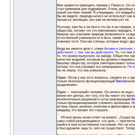
Мне нравится приводить пример с Пикассо. Он хо
стал примером для подражания. Очень дешёвые х
новой системе знаний. Я утверждаю, что каждый р
Вы же видите, природа ничего не использует как
процесса эволюции, оно уже не интересует её.
Поэтому, кем бы я ни был и что бы я ни говорил, 
общества, потому что это невозможно передать. Я
Кришну, мы отрезаем природе возможность создав
естественной уникальности и быть таким же, как к
ложному пути. Они как слепцы, которые ведут дру
Когда вы имеете дело с этими
йогами и святыми, 
действуют, с тем, как вы действуете.
То, что они 
то, что можно выпускать на заводе. Общество за
качестве моделей, которым вы должны следовать
Вашему обществу, которое заинтересовано тольк
потому что она угрожает его непрерывности.
По-н
бы не знала, что она уникальна.
...
Юджи: «Если у вас есть вопросы, сведите их к од
только безотказно функционирующий
биолог
ичес
разделению».
..
Юджи — «конченый» человек. Он ничего не ищет, и
жизни нет центра, нет того, кто бы «жил» эту жи
исключительно разумный и чутко реагирующий
б
только функционирование сложного организма. Не
истины науки, религии, политики и философии и 
каждому, кто желает его слушать.
..
«Я всю жизнь искал ответ на вопрос: „Существуе
само собой разумеющимся, что цель — просветлен
прийти в моё естественное состояние. Нет ни пси
я был дураком, ища то, чего не существует. Тепер