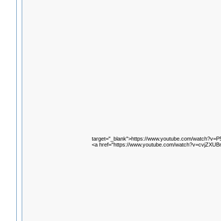
target="_blank">https://www.youtube.com/watch?v=P
<a href="https://www.youtube.com/watch?v=cvjZXUB