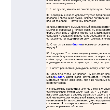
происходит большой взрыв, как тогда, в самом на
невозможно научиться.
В.: Я не думаю, что нам на самом деле нужен бо
Ю.: Голодный сначала довольствуется брошенным
продавцы-святоши на рынке. Вопрос об утолении г
влечёт за собой, — вот в чём проблема.
Если вы отбросите вымышленный образец святого
мысли, внедрённая в человеческий ум в незапамя
формы жизни на этой планете на грань вымирани
образцов и обещаний и просто, из соображений вы
сотрудничеству под страхом уничтожения, а не из
В.: Стоит ли за этим
биолог
ическим сотрудничест
наружу?
Ю.: Не думаю. Это очень индивидуально, не в пр
мысли отсёк для человека возможность вырасти и
сейчас представления, что осознанность может д
индивидуальность, потенциал для этого у вас уже 
В.: Насчёт расцвета индивидуальности у меня по
Ю.: Забудьте, у вас нет шансов. Вы ничего не мож
микро
биолог
и дадут какой-нибудь ответ. Я увер
методами генной инженерии, оно с их помощью бу
наступит конец.
И снова можно провести аналогию с компьютером
самокоррекции. Может случиться так, что в один 
вы могли разрешить своему организму работать 
всё, что нужно для нормальной жизни, но мы вс
«естественный» тело-компьютер уже запрограммир
состояния. Но смотрите, каким-то образом что-то 
далеко за рамками общества.