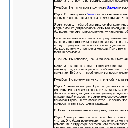
Юджи: Это то, во что вы верите. Однако необходи
Г-жа Бом: Нет, я имею в виду чисто
биолог
ически
Юджи: С точки зрения
биолог
ии он становится нев
первую очередь для меня она не «женщина». Я н
Я это говорю, чтобы объяснить, как функционирует
Когда я до неё дотрагиваюсь, есть только ощущени
большее, чем это прикосновение, — например, об
Но если вы хотите поговорить о продолжении чел
пилюли и препятствуем рождению детей? И вы зна
волнует продолжение человеческого рода, иначе 
больше не волнуют вопросы морали. При этом я не
меня невозможно.
Г-жа Бом: Вы говорите, что не можете заниматься
Юджи: Это меня не волнует. Продолжение рода — 
иметь детей, из самых разных соображений — осо
причинам. Всё это — проблемы и вопросы челове
Г-жа Бом: Но почему вы не хотите, чтобы челове
Юджи: Я этого не говорил. Просто для меня все ф
ем пищу. Но вы должны знать, в чём здесь различи
До моего языка доходит только доминирующий ингр
никаких идей о вкусе, то в этом смысле существуе
приливает кровь, и это блаженство. Не важно, что
приводит меня в состояние самадхи.
...
С: Кажется невозможным смотреть, скажем, на же
Юджи: Я говорю, что это возможно. Это не значит,
учатся. Это будет возможным, только когда меня
изменение в структуре всего вашего физического 
сто миллиардов соединяющих клеток — должны по