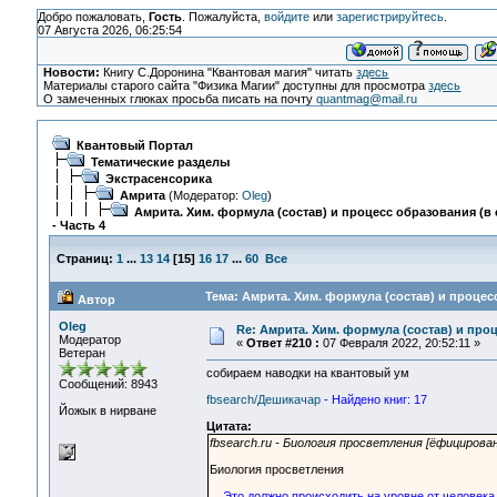
Добро пожаловать,
Гость
. Пожалуйста,
войдите
или
зарегистрируйтесь
.
07 Августа 2026, 06:25:54
Новости:
Книгу С.Доронина "Квантовая магия" читать
здесь
Материалы старого сайта "Физика Магии" доступны для просмотра
здесь
О замеченных глюках просьба писать на почту
quantmag@mail.ru
Квантовый Портал
Тематические разделы
Экстрасенсорика
Амрита
(Модератор:
Oleg
)
Амрита. Хим. формула (состав) и процесс образования (в 
- Часть 4
Страниц:
1
...
13
14
[
15
]
16
17
...
60
Все
Тема: Амрита. Хим. формула (состав) и процесс
Автор
Oleg
Re: Амрита. Хим. формула (состав) и проц
Модератор
«
Ответ #210 :
07 Февраля 2022, 20:52:11 »
Ветеран
собираем наводки на квантовый ум
Сообщений: 8943
fbsearch/Дешикачар
- Найдено книг: 17
Йожык в нирване
Цитата:
fbsearch.ru - Биология просветления [ёфицирова
Биология просветления
Это должно происходить на уровне от человека 