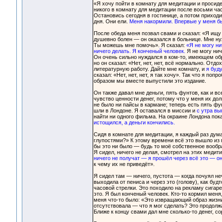
«Я хочу пойти в комнату для медитации и просиде
никого в комнату для медитации после восьми час
Остановись сегодня в гостинице, а потом приходи
дня. Они ели.
Меня накормили. Впервые у меня б
После обеда меня позвал свами и сказал: «Я ищу
душевно болен — он оказался в больнице. Мне ну
Ты можешь мне помочь». Я сказал:
«Я не могу ни
ничего делать. Я конченый человек.
Я не могу нич
Он очень сильно нуждался в ком-то, имеющем обра
но он сказал: «Нет, нет, нет, всё нормально. Отдо
литературную работу. Дайте мне комнату, и
я буд
сказал: «Нет, нет, нет, я так хочу». Так что я по
образом мы вместе выпустили это издание.
Он также давал мне деньги, пять фунтов, как и 
чувство ценности денег, потому что у меня их дол
не было ни пайсы в кармане; теперь есть пять фу
шли в Лондоне. Я оставался в миссии и
с утра вы
найти ни одного фильма. На окраине Лондона пока
истощился, а деньги кончились.
Сидя в комнате для медитации, я каждый раз дум
глупостями?» К этому времени всё это вышло из 
бы это ни было — будь то моё собственное вооб
Я сидел, ничего не делая, смотрел на этих меди
ничего не получат — я прошёл через всё это — о
к чему их не приведёт».
Я сидел там — ничего, пустота — когда почуял не
выходила от пениса и через это (голову), как буд
часовой стрелки. Это походило на рекламу сигаре
это. Я был конченый человек. Кто-то кормил меня,
меня что-то было: «Это извращающий образ жизни.
отсутствовала — что я мог сделать? Это продолжа
Ближе к концу свами дал мне сколько-то денег, с