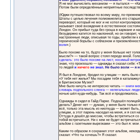
Я не мог вычислить механизм — я пытался — «Как 
Потом были определённые неприятные последстви
(Юджи путешествовал по всему миру, по-прежнему
Штаты с целью лечения полиомиелита его старшего
переворот, который не мог и не хотел контролиро
называет своё вхождение в естественное состоян
Лондон. Он прибыл туда без гроша в кармане и нач
безудержно катится по наклонной, но он говорит,
настроенные люди, описывая те годы, прибегли к 
героической борьбы с соблазном и приземлённост
воли
».)
Было похоже на то, будто у меня больше нет голов
мысли?» — такой вопрос стоял передо мной. Голов
сделать: это было похоже на лист, носимый ветро
знаю, что произошло — однажды я сказал себе: «Т
то людей
и
ничего
не знал.
Не было воли — я н
Я был в Лондоне, бродил по улицам — жить было 
«У тебя нет жилья? Мы посадим тебя в каталажку»
в Британском Музее?
Мне было ничуть не интересно читать —
книги ме
словарь подпольного сленга — нелегальных люде
ночью шёл куда-нибудь. Так всё и продолжалось.
Однажды я сидел в Гайд-Парке. Подошёл полицейс
делать? Денег нет — думаю, у меня было только п
всё, только эта мысль из ниоткуда — может быть,
улицам, а этот парень наседал на меня, и я сел н
Оттуда я дошёл до миссии, чтобы встретиться со 
тобой встречаться. Ни с кем не будет встречатьс
альбом с газетными вырезками — это был я: мои 
Каким-то образом я сохранил этот альбом, некогд
сказал: «Что ты хочешь?» Я сказал: