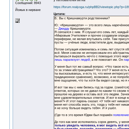
у хатхователей ветка
Сообщений: 8943
https://forum.realyoga.ru/phpBB2/viewtopic.php?p=1
Йожык в нирване
Цитата:
В.: Вы с Кришнамурти родственники?
Ю.: «Кришнамурти» — это всего лишь наречённо
—
Джидду
Кришнамурти.
Я связался с ним. Я слушал его семь лет, каждый 
«Мировым Учителем» и прочее создавали определё
периферии, не желая впутывать себя. Там присутс
пусты — учёные люди, властители дум, выдающиес
Потом ситуация изменилась и семь лет спустя об
всё. Меня совсем не интересовали его абстрактн
пытаешься выразить нечто с помощью этого жарго
лишь парализует людей,
а не помогает им. Он
пар
У меня был тот же самый вопрос: «Что такое есть 
то за этими абстракциями? Что это? У меня есть 
ты высказываешь, и есть то, что меня интересует
традиционное сравнение), возможно, и не попробов
мне ощущение, что ты хотя бы видел сахар, но я н
И вот так мы с ним бились год за годом. (смеётс
ответов, которых он не давал по каким-то своим
прошлое на дерево и оставь всё это людям. Зач
мне удовлетворительных ответов. И вот в конце к
меня?» И этот парень сказал: «У тебя нет никако
меня нет способа знать это, тогда у тебя нет ник
я не хочу больше видеть тебя». И я ушёл.
(Где-то в это время Юджи был поражён
появление
До того как мне исполнилось сорок девять, у меня
только увидеть человека, я мог видеть всё ег
я был удивлён, поражён, понимаете — «Почему