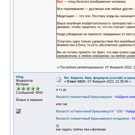
Бог
— плод богатого воображения человека.
Все переживания — духовные или любые другие 
Медитация — это зло. Поэтому когда вы начинае
Ваша хвалёная изобретательность произрастает и
динамит, чтобы защитить то, что он считает сам
Когда убеждение не приносит ожидаемых от него р
Получать одно только удовольствие без малейше
блаженство и Бога, то есть абсолютное удовольст
Вы не готовы принять тот факт, что вам нужно сд
направлении, в любом измерении, на любом уровн
«
Последнее редактирование: 07 Февраля 2022, 2
Oleg
Re: Амрита. Хим. формула (состав) и проц
Модератор
«
Ответ #214 :
07 Февраля 2022, 21:39:46 »
Ветеран
и тэ дэ
Сообщений: 8943
fbsearch.ru/квантовый Кришнамурти
- Найдено книг
Йожык в нирване
или так
fbsearch.ru/"квантовый Кришнамурти" ~200
- Найде
fbsearch.ru/квантовый Кришнамурти кундалини
- Н
2)
как задать трёпку ква-хфизикам