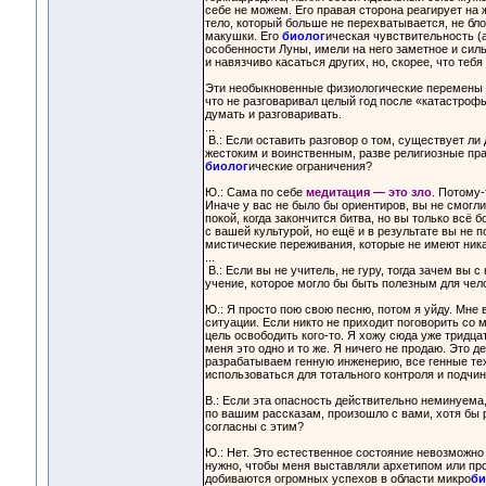
себе не можем. Его правая сторона реагирует на 
тело, который больше не перехватывается, не бло
макушки. Его
биолог
ическая чувствительность (а
особенности Луны, имели на него заметное и сил
и навязчиво касаться других, но, скорее, что тебя
Эти необыкновенные физиологические перемены п
что не разговаривал целый год после «катастроф
думать и разговаривать.
...
В.: Если оставить разговор о том, существует ли
жестоким и воинственным, разве религиозные прак
биолог
ические ограничения?
Ю.: Сама по себе
медитация — это зло
. Потому-
Иначе у вас не было бы ориентиров, вы не смогл
покой, когда закончится битва, но вы только всё
с вашей культурой, но ещё и в результате вы не 
мистические переживания, которые не имеют никако
...
В.: Если вы не учитель, не гуру, тогда зачем вы 
учение, которое могло бы быть полезным для чел
Ю.: Я просто пою свою песню, потом я уйду. Мне 
ситуации. Если никто не приходит поговорить со м
цель освободить кого-то. Я хожу сюда уже тридцат
меня это одно и то же. Я ничего не продаю. Это д
разрабатываем генную инженерию, все генные тех
использоваться для тотального контроля и подчи
В.: Если эта опасность действительно неминуема,
по вашим рассказам, произошло с вами, хотя бы 
согласны с этим?
Ю.: Нет. Это естественное состояние невозможно 
нужно, чтобы меня выставляли архетипом или пр
добиваются огромных успехов в области микро
би