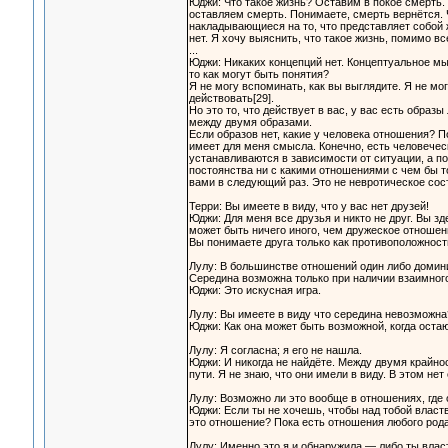
Юджи: Что такое жизнь? Оставим в покое смерть.
оставляем смерть. Понимаете, смерть вернётся. Чт
накладывающиеся на то, что представляет собой ж
нет. Я хочу выяснить, что такое жизнь, помимо в
...
Юджи: Никаких концепций нет. Концептуальное м
то как могут быть понятия?
Я не могу вспоминать, как вы выглядите. Я не мо
действовать[29].
Но это то, что действует в вас, у вас есть образ
между двумя образами.
Если образов нет, какие у человека отношения? П
имеет для меня смысла. Конечно, есть человечес
устанавливаются в зависимости от ситуации, а п
постоянства ни с какими отношениями с чем бы то
вами в следующий раз. Это не невротическое сост
Терри: Вы имеете в виду, что у вас нет друзей!
Юджи: Для меня все друзья и никто не друг. Вы з
может быть ничего иного, чем дружеское отношен
Вы понимаете друга только как противоположность
Лулу: В большинстве отношений один либо домини
Середина возможна только при наличии взаимног
Юджи: Это искусная игра.
Лулу: Вы имеете в виду что середина невозможна
Юджи: Как она может быть возможной, когда оста
Лулу: Я согласна; я его не нашла.
Юджи: И никогда не найдёте. Между двумя крайнос
пути. Я не знаю, что они имели в виду. В этом нет
Лулу: Возможно ли это вообще в отношениях, где 
Юджи: Если ты не хочешь, чтобы над тобой властв
это отношение? Пока есть отношения любого рода 
Лулу: Именно это я и обнаружила — либо ты власт