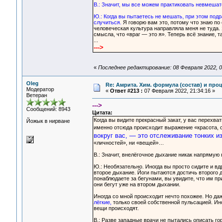
В.: Значит, мы все можем практиковать невмешат
Ю.: Когда вы пытаетесь не мешать, при этом подр
случиться.
Я говорю вам это, потому что знаю по
человеческая культура направляла меня не туда. Я
смысла, что «враг — это я». Теперь всё знание, 
...
--->
«
Последнее редактирование: 08 Февраля 2022, 0
Oleg
Re: Амрита. Хим. формула (состав) и проц
Модератор
«
Ответ #213 :
07 Февраля 2022, 21:34:16 »
Ветеран
--->
Сообщений: 8943
Цитата:
Когда вы видите прекрасный закат, у вас перехва
Йожык в нирване
именно отсюда происходит выражение «красота, о
вокруг вас, — это отслеживание тонких 
«личностей», ни «вещей»…
В.: Значит, внелёгочное дыхание никак напрямую 
Ю.: Необязательно. Иногда вы просто сидите и вдр
второе дыхание. Йоги пытаются достичь второго д
понаблюдаете за бегунами, вы увидите, что им при
они бегут уже на втором дыхании.
Иногда со мной происходит нечто похожее. Но даж
лёгкие,
только своей собственной пульсацией. Иног
вещи происходят.
В.: Разве западные врачи не пытались описать г