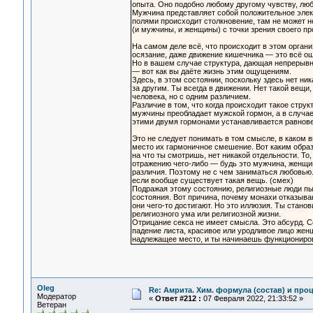
опыта. Оно подобно любому другому чувству, люб
Мужчина представляет собой положительное элек
полями происходит столкновение, там не может н
(и мужчины, и женщины) с точки зрения своего пр
На самом деле всё, что происходит в этом организ
осязание, даже движение кишечника — это всё ощ
Но в вашем случае структура, дающая непрерывно
— вот как вы даёте жизнь этим ощущениям.
Здесь, в этом состоянии, поскольку здесь нет ни
за другим. Ты всегда в движении. Нет такой вещи,
человека, но с одним различием.
Различие в том, что когда происходит такое стру
мужчины преобладает мужской гормон, а в случае
этими двумя гормонами устанавливается равновес
Это не следует понимать в том смысле, в каком 
место их гармоничное смешение. Вот каким образо
на что ты смотришь, нет никакой отдельности. То, 
отражению чего-либо — будь это мужчина, женщин
различия. Поэтому не с чем заниматься любовью.
если вообще существует такая вещь. (смех)
Подражая этому состоянию, религиозные люди пыт
состояния. Вот причина, почему монахи отказыва
они чего-то достигают. Но это иллюзия. Ты стан
религиозного ума или религиозной жизни.
Отрицание секса не имеет смысла. Это абсурд. С
падение листа, красивое или уродливое лицо жен
надлежащее место, и ты начинаешь функциониров
Oleg
Re: Амрита. Хим. формула (состав) и проц
Модератор
«
Ответ #212 :
07 Февраля 2022, 21:33:52 »
Ветеран