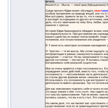
Цитата:
fbsearch.ru - Мысль — твой враг [ёфицировано]
Среди прочего Юджи может обсуждать
квант
ову
особым прозрением на природу вещей, или что я п
Мне всё равно, примете ли вы то, что я говорю. 
и выглядят исходящими из другого источника, не
дело, что его замечания на тему бога, любви, пр
граничат с ересью.
История Юджи Кришнамурти обладает всеми элемен
последовательности. При достижении им сорокаде
нашего удобства он назвал «катастрофой», когда 
человеком, всё почувствованное или увиденное 
...
В: У меня есть некоторое осознание нахождения з
О: Чувство — та же мысль. Мы хотим ощущать чув
интерпретации в рамках совокупности вашего зна
ощущение — счастье. Но вы захватываете то ощу
другом состоянии — несчастья. Я пытаюсь сказать
воспринимать себя реальной сущностью.
Мне не очень нравится слово «осознанность». Его
оправдания своих действий, вместо того, чтобы п
осознанность — неотъемлемая часть деятельност
но и всем другим формам жизни: свиньям и собак
Использовать эту осознанность как инструмент и
деятельности живого организма. Так что использо
Для нас невозможно отделить себя от всего осталь
это ваше знание о нём: «это стул», «вы сидите н
это чувство прикосновения. Тем не менее, чувство
пытаюсь сказать, что вы и есть стул. Это слишко
На самом деле, что заставляет вас чувствовать 
существование тела из-за гравитационного притяже