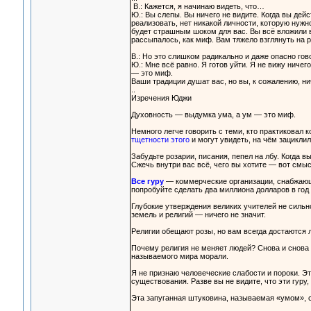
В.: Кажется, я начинаю видеть, что…
Ю.: Вы слепы. Вы ничего не видите. Когда вы дейс
реализовать, нет никакой личности, которую нужн
будет страшным шоком для вас. Вы всё вложили в 
рассыпалось, как миф. Вам тяжело взглянуть на р
В.: Но это слишком радикально и даже опасно гов
Ю.: Мне всё равно. Я готов уйти. Я не вижу ниче
— это миф.
Ваши традиции душат вас, но вы, к сожалению, ни
..
Изречения Юджи
Духовность — выдумка ума, а ум — это миф.
Немного легче говорить с теми, кто практиковал 
тщетности этого
и могут увидеть, на чём зациклил
Забудьте розарии, писания, пепел на лбу. Когда в
Сжечь внутри вас всё, чего вы хотите — вот смыс
Все гуру
— коммерческие организации, снабжающи
попробуйте сделать два миллиона долларов в год
Глубокие утверждения великих учителей не сильно
земель и религий — ничего не значит.
Религии обещают розы, но вам всегда достаются
Почему религия не меняет людей? Снова и снова п
называемого мира морали.
Я не признаю человеческие слабости и пороки. Эт
существования. Разве вы не видите, что эти гур
Эта запуганная штуковина, называемая «умом», 