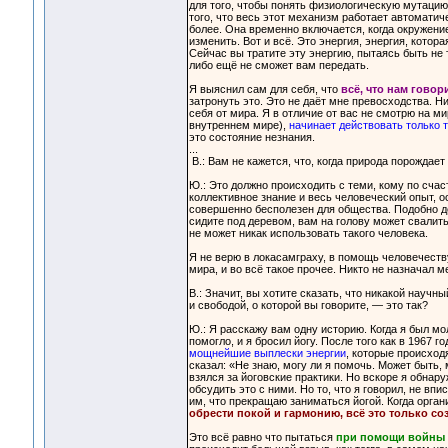
для того, чтобы понять физиологическую мутацию,
того, что весь этот механизм работает автомати
более. Она временно включается, когда окружение
изменить. Вот и всё. Это энергия, энергия, кото
Сейчас вы тратите эту энергию, пытаясь быть не т
либо ещё не сможет вам передать.
Я выяснил сам для себя, что
всё, что нам гово
затронуть это. Это не даёт мне превосходства. 
себя от мира. Я в отличие от вас не смотрю на мир
внутреннем мире),
начинает действовать только т
это состояние незнания.
...
В.: Вам не кажется, что, когда природа порождает
Ю.: Это должно происходить с теми, кому по счас
коллективное знание и весь человеческий опыт, о
совершенно бесполезен для общества. Подобно дер
сидите под деревом, вам на голову может свалить
не может никак использовать такого человека.
Я не верю в локасамграху, в помощь человечеству
мира, и во всё такое прочее. Никто не назначал 
В.: Значит, вы хотите сказать, что никакой науч
и свободой, о которой вы говорите, — это так?
Ю.: Я расскажу вам одну историю. Когда я был м
помогло, и я бросил йогу. После того как в 1967 
мощнейшие выплески энергии
, которые происход
сказал: «Не знаю, могу ли я помочь. Может быть,
взялся за йоговские практики. Но вскоре я обнар
обсудить это с ними. Но то, что я говорил, не в
им, что прекращаю заниматься йогой. Когда орга
обрести покой и гармонию, всё это только со
Это всё равно что пытаться
при помощи войны н