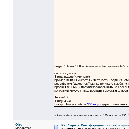
target="_blank">https://www.youtube.com/watch?v
саша федоров
3 года назад (изменено)
пример истины чистоты и честности...один из немн
российском "духовном" рынке не иначе как бл...ст
просветленным и поехал зарабатывать на сатсанга
которыми можно спекулировать всю оставшуюся ж
Termin100
1 год назад
Екхарт Толле вообще
300 евро
дерёт с человека
«
Последнее редактирование: 07 Февраля 2022, 2
Oleg
Re: Амрита. Хим. формула (состав) и проц
Модератор
«
Ответ #215 :
08 Февраля 2022, 00:18:47 »