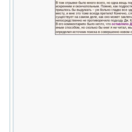
В том отрывке было много всего, но одна вещь по
искренним и окончательным. Помню, как подростко
пришлось бы выдумать – уж больно гладко все зде
месту, и мне это тоже всегда претило! Конечно, с
существует на самом деле, как оно может заключа
непосредственно не противоречило подходу Дж. К
В его комментариях было нечто, что
оставляло 
иным способом, но сколько бы книг я ни читал, м
определил источник поиска в совершенно новом св