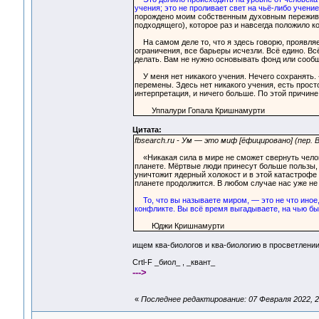
учения; это не проливает свет на чьё-либо учение
порождено моим собственным духовным пережива
подходящего), которое раз и навсегда положило ко
На самом деле то, что я здесь говорю, проявляет
ограничения, все барьеры исчезли. Всё едино. Вс
делать. Вам не нужно основывать фонд или сообщ
У меня нет никакого учения. Нечего сохранять. 
перемены. Здесь нет никакого учения, есть прост
интерпретация, и ничего больше. По этой причине 
Уппалури Гопала Кришнамурти
Цитата:
fbsearch.ru - Ум — это миф [ёфицировано] (пер.
«Никакая сила в мире не сможет свернуть челове
планете. Мёртвые люди принесут больше пользы,
уничтожит ядерный холокост и в этой катастрофе 
планете продолжится. В любом случае нас уже не 
То, что вы называете миром, — это не что иное
конфликте. Вы всё время выгадываете, на чью бы с
Юджи Кришнамурти
ищем ква-биологов и ква-биологию в просветлени
Crtl-F _биол_ , _квант_
--->
«
Последнее редактирование: 07 Февраля 2022, 2