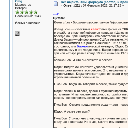
Oleg
Re: Амрита. Хим. формула (состав) и проц
Модератор
«
Ответ #211 :
07 Февраля 2022, 21:17:13 »
Ветеран
--->
Сообщений: 8943
Цитата:
fbsearch.ru - Биология просветления [ёфицирова
Йожык в нирване
Дэвид Бом — известный
квант
овый физик из США
его работы в научной сфере он написал «Целостн
бесед с Дж. Кришнамурти и его собственных разм
Дэвид Барри — офицер армии США в отставке. Жи
как познакомился с Юджи в Саанене в 1967 г. Он
состояния, или
биолог
ической мутации, Юджи. Со
являлись ему в его «видениях». Барри хорошо ра
три или четыре раза в конце 1960-х и начале 197
...
оспожа Бом: А что вы скажете о сексе?
Юджи: Видите ли, контекст удовольствия ушёл из 
невозможно заниматься сексом. Это не результат 
удовольствие. Когда исчезает одно, исчезает и др
играющая никакой роли мысль.
Г-жа Бом: Когда мы говорим о сексе, также сущес
Юджи: Чтобы был секс, должны функционировать п
остальные. И та половая энергия, о которой я гов
сексом, не воспринимается как сексуальное чувс
Г-жа Бом: Однако продолжение рода — долг челове
Юджи: А разве это долг?
Г-жа Бом: Я знаю, что слово «долг» очень непрос
в случае с цветами. Не знаю, как что изменится 