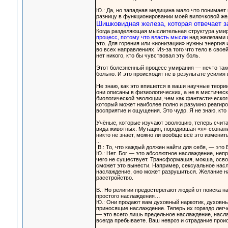
Ю.: Да, но западная медицина мало что понимает 
разницу в функционировании моей вилочковой жел
Шишковидная железа, которая отвечает за
Когда разделяющая мыслительная структура умир
процесс, потому что власть мысли
над железами и
это. Для горения или «ионизации» нужны энергия 
во всех направлениях. Из-за того что тело в сво
нет никого, кто бы чувствовал эту боль.
Этот болезненный процесс умирания — нечто такое
больно. И это происходит не в результате усилия 
Не знаю, как это впишется в ваши научные теори
они описаны в физиологических, а не в мистичес
биологической эволюции, чем как фантастическог
который может наиболее полно и разумно реагиро
восприятие и ощущения. Это чудо. Я не знаю, кто 
Учёные, которые изучают эволюцию, теперь счита
вида животных. Мутация, породившая «я»-сознание
никто не знает, можно ли вообще всё это изменить
...
В.: То, что каждый должен найти для себя, — это 
Ю.: Нет. Бог — это абсолютное наслаждение, непр
чего не существует. Трансформация, мокша, освоб
сможет это вынести. Например, сексуальное нас
наслаждение, оно может разрушиться. Желание н
расстройство.
В.: Но религии предостерегают людей от поиска 
простого наслаждения…
Ю.: Они продают вам духовный наркотик, духовн
приносящие наслаждение. Теперь их гораздо легче
— это всего лишь предельное наслаждение, насла
всегда пребываете. Ваш невроз и страдание проис
...