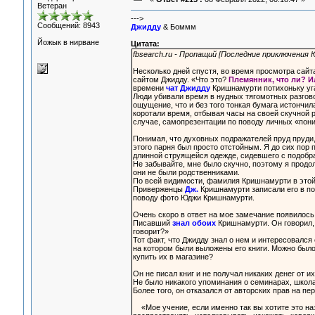
Ветеран
--->
Сообщений: 8943
Джидду
& Боммм
Йожык в нирване
Цитата:
fbsearch.ru - Пропащий [Последние приключения
Несколько дней спустя, во время просмотра сайт
сайтом Джидду. «Что это?
Племянник, что ли? И
времени
чат Джидду
Кришнамурти потихоньку уг
Люди убивали время в нудных тягомотных разгово
ощущение, что и без того тонкая бумага истончила
коротали время, отбывая часы на своей скучной р
случае, самопрезентации по поводу личных «пон
Понимая, что духовных подражателей пруд пруди,
этого парня был просто отстойным. Я до сих пор
длинной струящейся одежде, сидевшего с подобр
Не забывайте, мне было скучно, поэтому я прод
они не были родственниками.
По всей видимости, фамилия Кришнамурти в этой 
Приверженцы
Дж.
Кришнамурти записали его в по
поводу фото Юджи Кришнамурти.
Очень скоро в ответ на мое замечание появилось
Писавший
знал обоих
Кришнамурти. Он говорил, 
говорит?»
Тот факт, что Джидду знал о нем и интересовался
на котором были выложены его книги. Можно было 
купить их в магазине?
Он не писал книг и не получал никаких денег от и
Не было никакого упоминания о семинарах, школа
Более того, он отказался от авторских прав на пе
«Мое учение, если именно так вы хотите это на