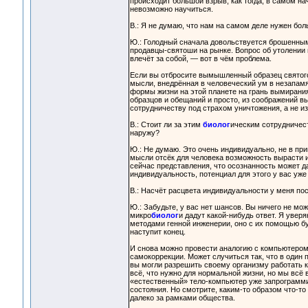
происходит большой взрыв, как тогда, в самом на
невозможно научиться.
В.: Я не думаю, что нам на самом деле нужен бо
Ю.: Голодный сначала довольствуется брошенным
продавцы-святоши на рынке. Вопрос об утолении г
влечёт за собой, — вот в чём проблема.
Если вы отбросите вымышленный образец святого
мысли, внедрённая в человеческий ум в незапамя
формы жизни на этой планете на грань вымирани
образцов и обещаний и просто, из соображений вы
сотрудничеству под страхом уничтожения, а не из
В.: Стоит ли за этим
биолог
ическим сотрудничест
наружу?
Ю.: Не думаю. Это очень индивидуально, не в пр
мысли отсёк для человека возможность вырасти и
сейчас представления, что осознанность может д
индивидуальность, потенциал для этого у вас уже 
В.: Насчёт расцвета индивидуальности у меня по
Ю.: Забудьте, у вас нет шансов. Вы ничего не мож
микро
биолог
и дадут какой-нибудь ответ. Я увер
методами генной инженерии, оно с их помощью бу
наступит конец.
И снова можно провести аналогию с компьютером
самокоррекции. Может случиться так, что в один 
вы могли разрешить своему организму работать 
всё, что нужно для нормальной жизни, но мы вс
«естественный» тело-компьютер уже запрограммир
состояния. Но смотрите, каким-то образом что-то 
далеко за рамками общества.