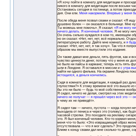
«Я хочу пойти в комнату для медитации и просиде
никого в комнату для медитации после восьми час
Остановись сегодня в гостинице, а потом приходи
дня. Они ели.
Меня накормили. Впервые у меня б
После обеда меня позвал свами и сказал: «Я ищу
душевно болен — он оказался в больнице. Мне ну
Ты можешь мне помочь». Я сказал:
«Я не могу ни
ничего делать. Я конченый человек.
Я не могу нич
Он очень сильно нуждался в ком-то, имеющем обра
но он сказал: «Нет, нет, нет, всё нормально. Отдо
литературную работу. Дайте мне комнату, и
я буд
сказал: «Нет, нет, нет, я так хочу». Так что я по
образом мы вместе выпустили это издание.
Он также давал мне деньги, пять фунтов, как и 
чувство ценности денег, потому что у меня их дол
не было ни пайсы в кармане; теперь есть пять фу
шли в Лондоне. Я оставался в миссии и
с утра вы
найти ни одного фильма. На окраине Лондона пока
истощился, а деньги кончились.
Сидя в комнате для медитации, я каждый раз дум
глупостями?» К этому времени всё это вышло из 
бы это ни было — будь то моё собственное вооб
Я сидел, ничего не делая, смотрел на этих меди
ничего не получат — я прошёл через всё это — о
к чему их не приведёт».
Я сидел там — ничего, пустота — когда почуял не
выходила от пениса и через это (голову), как буд
часовой стрелки. Это походило на рекламу сигаре
это. Я был конченый человек. Кто-то кормил меня,
меня что-то было: «Это извращающий образ жизни.
отсутствовала — что я мог сделать? Это продолжа
Ближе к концу свами дал мне сколько-то денег, с