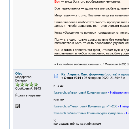
Бог
— плод богатого воображения человека.
Все переживания — духовные или любые другие 
Медитация — это зло. Поэтому когда вы начинае
Ваша хвалёная изобретательность произрастает и
динамит, чтобы защитить то, что он считает сам
Когда убеждение не приносит ожидаемых от него р
Получать одно только удовольствие без малейше
блаженство и Бога, то есть абсолютное удовольст
Вы не готовы принять тот факт, что вам нужно сд
направлении, в любом измерении, на любом уровн
«
Последнее редактирование: 07 Февраля 2022, 2
Oleg
Re: Амрита. Хим. формула (состав) и проц
Модератор
«
Ответ #214 :
07 Февраля 2022, 21:39:46 »
Ветеран
и тэ дэ
Сообщений: 8943
fbsearch.ru/квантовый Кришнамурти
- Найдено книг
Йожык в нирване
или так
fbsearch.ru/"квантовый Кришнамурти" ~200
- Найде
fbsearch.ru/квантовый Кришнамурти кундалини
- Н
2)
как задать трёпку ква-хфизикам