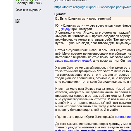
у хатхователей ветка
Сообщений: 8943
https://forum.realyoga.ru/phpBB2/viewtopic.php?p=1
Йожык в нирване
Цитата:
В.: Вы с Кришнамурти родственники?
Ю.: «Кришнамурти» — это всего лишь наречённо
—
Джидду
Кришнамурти.
Я связался с ним. Я слушал его семь лет, каждый 
«Мировым Учителем» и прочее создавали определё
периферии, не желая впутывать себя. Там присутс
пусты — учёные люди, властители дум, выдающиес
Потом ситуация изменилась и семь лет спустя об
всё. Меня совсем не интересовали его абстрактн
пытаешься выразить нечто с помощью этого жарго
лишь парализует людей,
а не помогает им. Он
пар
У меня был тот же самый вопрос: «Что такое есть 
то за этими абстракциями? Что это? У меня есть 
ты высказываешь, и есть то, что меня интересует
традиционное сравнение), возможно, и не попробов
мне ощущение, что ты хотя бы видел сахар, но я н
И вот так мы с ним бились год за годом. (смеётс
ответов, которых он не давал по каким-то своим
прошлое на дерево и оставь всё это людям. Зач
мне удовлетворительных ответов. И вот в конце к
меня?» И этот парень сказал: «У тебя нет никако
меня нет способа знать это, тогда у тебя нет ник
я не хочу больше видеть тебя». И я ушёл.
(Где-то в это время Юджи был поражён
появление
До того как мне исполнилось сорок девять, у меня
только увидеть человека, я мог видеть всё ег
я был удивлён, поражён, понимаете — «Почему