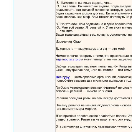
В.: Кажется, я начинаю видеть, что…
Ю.: Вы слепы. Вы ничего не видите. Когда вы дейс
реализовать, нет никакой личности, которую нужн
будет страшным шоком для вас. Вы всё вложили в 
рассыпалось, как миф. Вам тяжело взглянуть на р
В.: Но это слишком радикально и даже опасно гов
Ю.: Мне всё равно. Я готов уйти. Я не вижу ниче
— это миф.
Ваши традиции душат вас, но вы, к сожалению, ни
..
Изречения Юджи
Духовность — выдумка ума, а ум — это миф.
Немного легче говорить с теми, кто практиковал 
тщетности этого
и могут увидеть, на чём зациклил
Забудьте розарии, писания, пепел на лбу. Когда в
Сжечь внутри вас всё, чего вы хотите — вот смыс
Все гуру
— коммерческие организации, снабжающи
попробуйте сделать два миллиона долларов в год
Глубокие утверждения великих учителей не сильно
земель и религий — ничего не значит.
Религии обещают розы, но вам всегда достаются
Почему религия не меняет людей? Снова и снова п
называемого мира морали.
Я не признаю человеческие слабости и пороки. Эт
существования. Разве вы не видите, что эти гур
Эта запуганная штуковина, называемая «умом», 