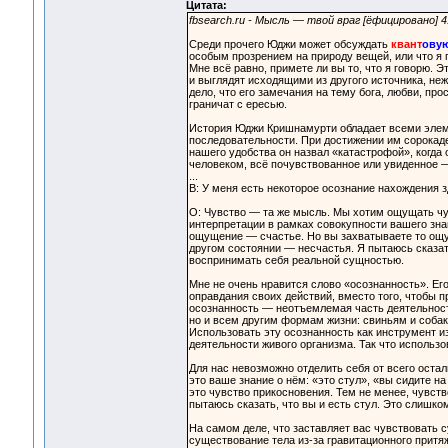
Цитата:
fbsearch.ru - Мысль — твой враг [ёфицировано]
Среди прочего Юджи может обсуждать
квант
ову
особым прозрением на природу вещей, или что я п
Мне всё равно, примете ли вы то, что я говорю. 
и выглядят исходящими из другого источника, не
дело, что его замечания на тему бога, любви, пр
граничат с ересью.
История Юджи Кришнамурти обладает всеми элемен
последовательности. При достижении им сорокаде
нашего удобства он назвал «катастрофой», когда 
человеком, всё почувствованное или увиденное 
...
В: У меня есть некоторое осознание нахождения з
О: Чувство — та же мысль. Мы хотим ощущать чув
интерпретации в рамках совокупности вашего зна
ощущение — счастье. Но вы захватываете то ощу
другом состоянии — несчастья. Я пытаюсь сказать
воспринимать себя реальной сущностью.
Мне не очень нравится слово «осознанность». Его
оправдания своих действий, вместо того, чтобы п
осознанность — неотъемлемая часть деятельност
но и всем другим формам жизни: свиньям и собак
Использовать эту осознанность как инструмент и
деятельности живого организма. Так что использо
Для нас невозможно отделить себя от всего осталь
это ваше знание о нём: «это стул», «вы сидите н
это чувство прикосновения. Тем не менее, чувство
пытаюсь сказать, что вы и есть стул. Это слишко
На самом деле, что заставляет вас чувствовать 
существование тела из-за гравитационного притяже