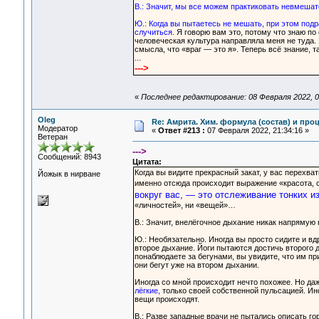
В.: Значит, мы все можем практиковать невмешат
Ю.: Когда вы пытаетесь не мешать, при этом подр
случиться.
Я говорю вам это, потому что знаю по
человеческая культура направляла меня не туда. Я
смысла, что «враг — это я». Теперь всё знание, 
...
--->
«
Последнее редактирование: 08 Февраля 2022, 0
Oleg
Re: Амрита. Хим. формула (состав) и проц
Модератор
«
Ответ #213 :
07 Февраля 2022, 21:34:16 »
Ветеран
--->
Сообщений: 8943
Цитата:
Когда вы видите прекрасный закат, у вас перехва
Йожык в нирване
именно отсюда происходит выражение «красота, о
вокруг вас, — это отслеживание тонких 
«личностей», ни «вещей»…
В.: Значит, внелёгочное дыхание никак напрямую 
Ю.: Необязательно. Иногда вы просто сидите и вдр
второе дыхание. Йоги пытаются достичь второго д
понаблюдаете за бегунами, вы увидите, что им при
они бегут уже на втором дыхании.
Иногда со мной происходит нечто похожее. Но даж
лёгкие,
только своей собственной пульсацией. Иног
вещи происходят.
В.: Разве западные врачи не пытались описать г