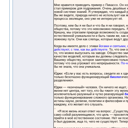
Мне нравится приводить пример с Пикассо. Он хо
стал примером для подражания. Очень дешёвые х
новой системе знаний. Я утверждаю, что каждый р
Вы же видите, природа ничего не использует как
процесса эволюции, оно уже не интересует её.
Поэтому, кем бы я ни был и что бы я ни говорил, 
общества, потому что это невозможно передать. Я
Кришну, мы отрезаем природе возможность создав
естественной уникальности и быть таким же, как к
ложному пути. Они как слепцы, которые ведут дру
Когда вы имеете дело с этими
йогами и святыми, 
действуют, с тем, как вы действуете.
То, что они 
то, что можно выпускать на заводе. Общество за
качестве моделей, которым вы должны следовать
Вашему обществу, которое заинтересовано тольк
потому что она угрожает его непрерывности.
По-н
бы не знала, что она уникальна.
...
Юджи: «Если у вас есть вопросы, сведите их к од
только безотказно функционирующий
биолог
ичес
разделению».
..
Юджи — «конченый» человек. Он ничего не ищет, и
жизни нет центра, нет того, кто бы «жил» эту жи
исключительно разумный и чутко реагирующий
б
только функционирование сложного организма. Не
истины науки, религии, политики и философии и 
каждому, кто желает его слушать.
..
«Я всю жизнь искал ответ на вопрос: „Существуе
само собой разумеющимся, что цель — просветлен
прийти в моё естественное состояние. Нет ни пси
я был дураком, ища то, чего не существует. Тепер