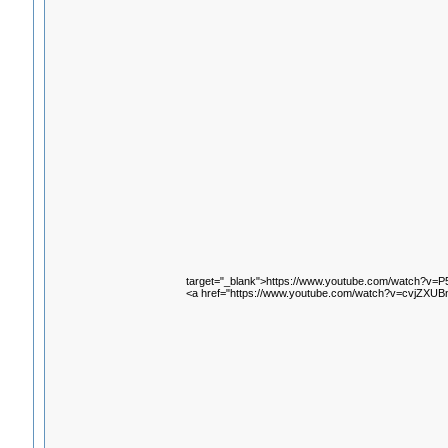
target="_blank">https://www.youtube.com/watch?v=P
<a href="https://www.youtube.com/watch?v=cvjZXUB