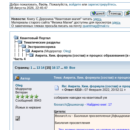
Добро пожаловать,
Гость
. Пожалуйста,
войдите
или
зарегистрируйтесь
.
08 Августа 2026, 22:45:47
Новости:
Книгу С.Доронина "Квантовая магия" читать
здесь
Материалы старого сайта "Физика Магии" доступны для просмотра
здесь
О замеченных глюках просьба писать на почту
quantmag@mail.ru
Квантовый Портал
Тематические разделы
Экстрасенсорика
Амрита
(Модератор:
Oleg
)
Амрита. Хим. формула (состав) и процесс образования (в 
Часть 4
Страниц:
1
...
13
14
[
15
]
16
17
...
60
Все
Тема: Амрита. Хим. формула (состав) и процесс
Автор
Oleg
Re: Амрита. Хим. формула (состав) и проц
Модератор
«
Ответ #210 :
07 Февраля 2022, 20:52:11 »
Ветеран
собираем наводки на квантовый ум
Сообщений: 8943
fbsearch/Дешикачар
- Найдено книг: 17
Йожык в нирване
Цитата:
fbsearch.ru - Биология просветления [ёфицирова
Биология просветления
Это должно происходить на уровне от человека 