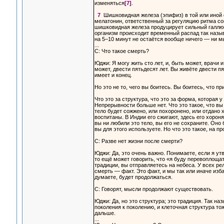
изменяться
[7]
.
7
Шишковидная железа (эпифиз) в той или иной с
мелатонин, ответственный за регуляцию ритма со
шишковидная железа продуцирует сильный галлюц
организм происходит временный распад так назы
на 5–10 минут не остаётся вообще ничего — ни м
...
С: Что такое смерть?
Юджи: Я могу жить сто лет, и, быть может, врачи 
может, двести пятьдесят лет. Вы живёте двести пя
имеет и конец.
Но это не то, чего вы боитесь. Вы боитесь, что пр
Что это за структура, что это за форма, которая 
Непрерывности больше нет. Что это такое, что в
тело будет сожжено, или похоронено, или отдано х
воспитаны. В Индии его сжигают, здесь его хорон
вы ни любили это тело, вы его не сохраните. Оно
вы для этого используете. Но что это такое, на п
С: Разве нет жизни после смерти?
Юджи: Да, это очень важно. Понимаете, если я утв
то ещё может говорить, что «я буду перевоплощат
традиции, вы отправляетесь на небеса. У всех ре
смерть — факт. Это факт, и мы так или иначе изб
думаете, будет продолжаться.
С: Говорят, мысли продолжают существовать.
Юджи: Да, но это структура; это традиция. Так 
поколения к поколению, и клеточная структура то
дальше.
...