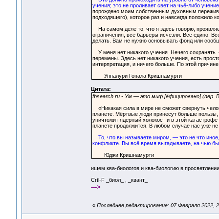
учения; это не проливает свет на чьё-либо учение
порождено моим собственным духовным пережива
подходящего), которое раз и навсегда положило ко
На самом деле то, что я здесь говорю, проявляет
ограничения, все барьеры исчезли. Всё едино. Вс
делать. Вам не нужно основывать фонд или сообщ
У меня нет никакого учения. Нечего сохранять. 
перемены. Здесь нет никакого учения, есть прост
интерпретация, и ничего больше. По этой причине 
Уппалури Гопала Кришнамурти
Цитата:
fbsearch.ru - Ум — это миф [ёфицировано] (пер.
«Никакая сила в мире не сможет свернуть челове
планете. Мёртвые люди принесут больше пользы,
уничтожит ядерный холокост и в этой катастрофе 
планете продолжится. В любом случае нас уже не 
То, что вы называете миром, — это не что иное
конфликте. Вы всё время выгадываете, на чью бы с
Юджи Кришнамурти
ищем ква-биологов и ква-биологию в просветлени
Crtl-F _биол_ , _квант_
--->
«
Последнее редактирование: 07 Февраля 2022, 2