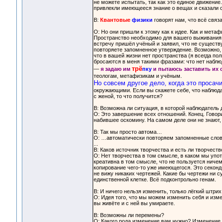
не можете испытать, так как это единое движение. 
привлекли имеющееся знание о вещах и сказали се
В:
Квантовые
физики
говорят нам, что всё связ
О: Но они пришли к этому как к идее. Как и мета
Пространство необходимо для вашего выживания в
встречу пришёл учёный и заявил, что не существ
повторяете запомненное утверждение. Возможно,
что в вашей жизни нет пространства (я всегда п
бросаются в меня такими фразами: что нет наблю
трё
—
я задаю им
пку
и пытаюсь заставить их 
теологам, метафизикам и учёным.
Но совсем другое дело, когда это просач
окружающими. Если вы скажете себе, что наблюда
с женой, то что получится?
В: Возможна ли ситуация, в которой наблюдател
О: Это завершение всех отношений. Конец. Говор
набившее оскомину. На самом деле они не знают,
В: Так мы просто автома…
О: …автоматически повторяем запомненные слов
...
В: Каков источник творчества и есть ли творчеств
О: Нет творчества в том смысле, в каком мы упот
креативна в том смысле, что не пользуется ничем
копирование чего-то уже имеющегося. Это секонд-
не вижу никаких чертежей. Какие бы чертежи ни с
единственной клетке. Всё подконтрольно генам.
В: И ничего нельзя изменить, только лёгкий штрих
О: Идея того, что мы можем изменить себя и изме
вы живёте и с ней вы умираете.
В: Возможны ли перемены?
О: Какого рода изменение вам нужно? Изменение