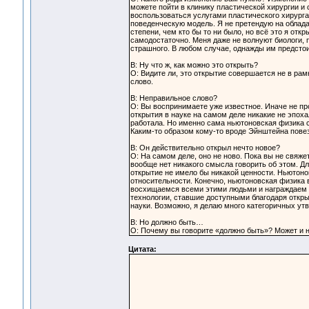
можете пойти в клинику пластической хирургии и с
воспользоваться услугами пластического хирурга
поведенческую модель. Я не претендую на облад
степени, чем кто бы то ни было, но всё это я откр
самодостаточно. Меня даже не волнуют биологи, п
страшного. В любом случае, однажды им предстои
В: Ну что ж, как можно это открыть?
О: Видите ли, это открытие совершается не в ра
слово.
В: Неправильное слово?
О: Вы воспринимаете уже известное. Иначе не пр
открытия в науке на самом деле никакие не эпох
работала. Но именно сама ньютоновская физика 
Каким-то образом кому-то вроде Эйнштейна повез
В: Он действительно открыл нечто новое?
О: На самом деле, оно не ново. Пока вы не свяже
вообще нет никакого смысла говорить об этом. Д
открытие не имело бы никакой ценности. Ньютонов
относительности. Конечно, ньютоновская физика 
восхищаемся всеми этими людьми и награждаем и
технологии, ставшие доступными благодаря откры
науки. Возможно, я делаю много категоричных утв
В: Но должно быть…
О: Почему вы говорите «должно быть»? Может и не
Цитата: