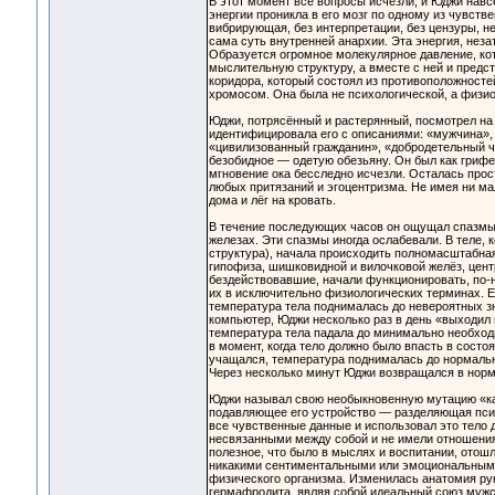
В этот момент все вопросы исчезли, и Юджи нав
энергии проникла в его мозг по одному из чувств
вибрирующая, без интерпретации, без цензуры, 
сама суть внутренней анархии. Эта энергия, неза
Образуется огромное молекулярное давление, ко
мыслительную структуру, а вместе с ней и предс
коридора, который состоял из противоположностей
хромосом. Она была не психологической, а физио
Юджи, потрясённый и растерянный, посмотрел на с
идентифицировала его с описаниями: «мужчина», 
«цивилизованный гражданин», «добродетельный че
безобидное — одетую обезьяну. Он был как грифел
мгновение ока бесследно исчезли. Осталась прос
любых притязаний и эгоцентризма. Не имея ни ма
дома и лёг на кровать.
В течение последующих часов он ощущал спазмы в
железах. Эти спазмы иногда ослабевали. В теле
структура), начала происходить полномасштабная
гипофиза, шишковидной и вилочковой желёз, центра
бездействовавшие, начали функционировать, по-
их в исключительно физиологических терминах. Е
температура тела поднималась до невероятных зн
компьютер, Юджи несколько раз в день «выходил 
температура тела падала до минимально необход
в момент, когда тело должно было впасть в состо
учащался, температура поднималась до нормально
Через несколько минут Юджи возвращался в норм
Юджи называл свою необыкновенную мутацию «ка
подавляющее его устройство — разделяющая психи
все чувственные данные и использовал это тело 
несвязанными между собой и не имели отношения 
полезное, что было в мыслях и воспитании, отош
никакими сентиментальными или эмоциональными 
физического организма. Изменилась анатомия рук
гермафродита, являя собой идеальный союз мужск