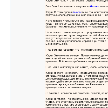
Юджи: Это то, во что вы верите. Однако необходи
Г-жа Бом: Нет, я имею в виду чисто
биолог
ически
Юджи: С точки зрения
биолог
ии он становится нев
первую очередь для меня она не «женщина». Я н
Я это говорю, чтобы объяснить, как функционирует
Когда я до неё дотрагиваюсь, есть только ощущени
большее, чем это прикосновение, — например, об
Но если вы хотите поговорить о продолжении чел
пилюли и препятствуем рождению детей? И вы зна
волнует продолжение человеческого рода, иначе 
больше не волнуют вопросы морали. При этом я не
меня невозможно.
Г-жа Бом: Вы говорите, что не можете заниматься
Юджи: Это меня не волнует. Продолжение рода — 
иметь детей, из самых разных соображений — осо
причинам. Всё это — проблемы и вопросы челове
Г-жа Бом: Но почему вы не хотите, чтобы челове
Юджи: Я этого не говорил. Просто для меня все ф
ем пищу. Но вы должны знать, в чём здесь различи
До моего языка доходит только доминирующий ингр
никаких идей о вкусе, то в этом смысле существуе
приливает кровь, и это блаженство. Не важно, что
приводит меня в состояние самадхи.
...
С: Кажется невозможным смотреть, скажем, на же
Юджи: Я говорю, что это возможно. Это не значит,
учатся. Это будет возможным, только когда меня
изменение в структуре всего вашего физического 
сто миллиардов соединяющих клеток — должны по