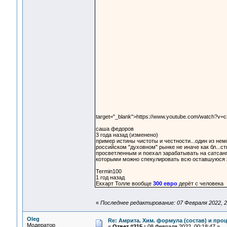
target="_blank">https://www.youtube.com/watch?v
саша федоров
3 года назад (изменено)
пример истины чистоты и честности...один из немн
российском "духовном" рынке не иначе как бл...ст
просветленным и поехал зарабатывать на сатсанга
которыми можно спекулировать всю оставшуюся ж
Termin100
1 год назад
Екхарт Толле вообще
300 евро
дерёт с человека
«
Последнее редактирование: 07 Февраля 2022, 2
Oleg
Re: Амрита. Хим. формула (состав) и проц
Модератор
«
Ответ #215 :
08 Февраля 2022, 00:18:47 »