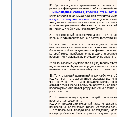
Ю.: Да, но западная медицина мало что понимает 
разницу в функционировании моей вилочковой жел
Шишковидная железа, которая отвечает за
Когда разделяющая мыслительная структура умир
процесс, потому что власть мысли
над железами и
это. Для горения или «ионизации» нужны энергия 
во всех направлениях. Из-за того что тело в сво
нет никого, кто бы чувствовал эту боль.
Этот болезненный процесс умирания — нечто такое
больно. И это происходит не в результате усилия 
Не знаю, как это впишется в ваши научные теори
они описаны в физиологических, а не в мистичес
биологической эволюции, чем как фантастическог
который может наиболее полно и разумно реагиро
восприятие и ощущения. Это чудо. Я не знаю, кто 
Учёные, которые изучают эволюцию, теперь счита
вида животных. Мутация, породившая «я»-сознание
никто не знает, можно ли вообще всё это изменить
...
В.: То, что каждый должен найти для себя, — это 
Ю.: Нет. Бог — это абсолютное наслаждение, непр
чего не существует. Трансформация, мокша, освоб
сможет это вынести. Например, сексуальное нас
наслаждение, оно может разрушиться. Желание н
расстройство.
В.: Но религии предостерегают людей от поиска 
простого наслаждения…
Ю.: Они продают вам духовный наркотик, духовн
приносящие наслаждение. Теперь их гораздо легче
— это всего лишь предельное наслаждение, насла
всегда пребываете. Ваш невроз и страдание проис
...