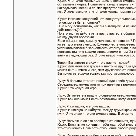
Юджи: Что такое жизнь? Оставим в покое смерть.
оставляем смерть. Понимаете, смерть вернётся. Чт
накладывающиеся на то, что представляет собой ж
нет. Я хочу выяснить, что такое жизнь, помимо в
...
Юджи: Никаких концепций нет. Концептуальное м
то как могут быть понятия?
Я не могу вспоминать, как вы выглядите. Я не мо
действовать[29].
Но это то, что действует в вас, у вас есть образ
между двумя образами.
Если образов нет, какие у человека отношения? П
имеет для меня смысла. Конечно, есть человечес
устанавливаются в зависимости от ситуации, а п
постоянства ни с какими отношениями с чем бы то
вами в следующий раз. Это не невротическое сост
Терри: Вы имеете в виду, что у вас нет друзей!
Юджи: Для меня все друзья и никто не друг. Вы з
может быть ничего иного, чем дружеское отношен
Вы понимаете друга только как противоположность
Лулу: В большинстве отношений один либо домини
Середина возможна только при наличии взаимног
Юджи: Это искусная игра.
Лулу: Вы имеете в виду что середина невозможна
Юджи: Как она может быть возможной, когда оста
Лулу: Я согласна; я его не нашла.
Юджи: И никогда не найдёте. Между двумя крайнос
пути. Я не знаю, что они имели в виду. В этом нет
Лулу: Возможно ли это вообще в отношениях, где 
Юджи: Если ты не хочешь, чтобы над тобой властв
это отношение? Пока есть отношения любого рода 
Лулу: Именно это я и обнаружила — либо ты власт