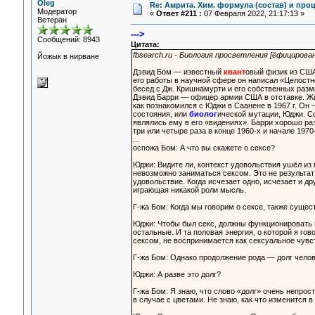
Oleg
Re: Амрита. Хим. формула (состав) и проц
Модератор
«
Ответ #211 :
07 Февраля 2022, 21:17:13 »
Ветеран
--->
Сообщений: 8943
Цитата:
fbsearch.ru - Биология просветления [ёфицирова
Йожык в нирване
Дэвид Бом — известный
квант
овый физик из США
его работы в научной сфере он написал «Целостн
бесед с Дж. Кришнамурти и его собственных разм
Дэвид Барри — офицер армии США в отставке. Жи
как познакомился с Юджи в Саанене в 1967 г. Он
состояния, или
биолог
ической мутации, Юджи. Со
являлись ему в его «видениях». Барри хорошо ра
три или четыре раза в конце 1960-х и начале 197
...
оспожа Бом: А что вы скажете о сексе?
Юджи: Видите ли, контекст удовольствия ушёл из 
невозможно заниматься сексом. Это не результат 
удовольствие. Когда исчезает одно, исчезает и др
играющая никакой роли мысль.
Г-жа Бом: Когда мы говорим о сексе, также сущес
Юджи: Чтобы был секс, должны функционировать п
остальные. И та половая энергия, о которой я гов
сексом, не воспринимается как сексуальное чувс
Г-жа Бом: Однако продолжение рода — долг челове
Юджи: А разве это долг?
Г-жа Бом: Я знаю, что слово «долг» очень непрос
в случае с цветами. Не знаю, как что изменится 