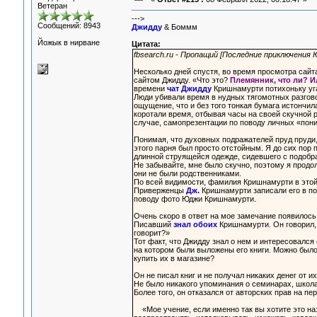
Ветеран
--->
Сообщений: 8943
Джидду
& Боммм
Йожык в нирване
Цитата:
fbsearch.ru - Пропащий [Последние приключения
Несколько дней спустя, во время просмотра сайт
сайтом Джидду. «Что это?
Племянник, что ли? И
времени
чат Джидду
Кришнамурти потихоньку уг
Люди убивали время в нудных тягомотных разгово
ощущение, что и без того тонкая бумага истончила
коротали время, отбывая часы на своей скучной р
случае, самопрезентации по поводу личных «пон
Понимая, что духовных подражателей пруд пруди,
этого парня был просто отстойным. Я до сих пор
длинной струящейся одежде, сидевшего с подобр
Не забывайте, мне было скучно, поэтому я прод
они не были родственниками.
По всей видимости, фамилия Кришнамурти в этой 
Приверженцы
Дж.
Кришнамурти записали его в по
поводу фото Юджи Кришнамурти.
Очень скоро в ответ на мое замечание появилось
Писавший
знал обоих
Кришнамурти. Он говорил, 
говорит?»
Тот факт, что Джидду знал о нем и интересовался
на котором были выложены его книги. Можно было 
купить их в магазине?
Он не писал книг и не получал никаких денег от и
Не было никакого упоминания о семинарах, школа
Более того, он отказался от авторских прав на пе
«Мое учение, если именно так вы хотите это на