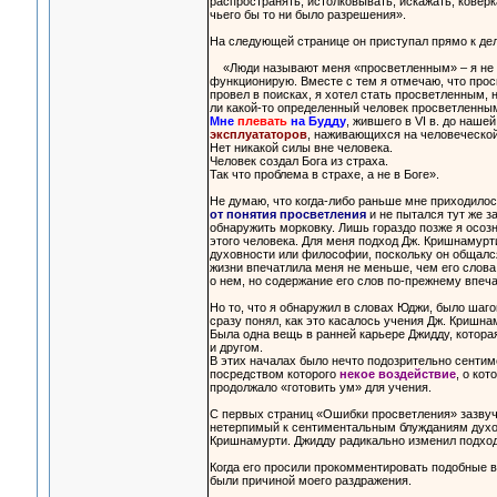
распространять, истолковывать, искажать, коверка
чьего бы то ни было разрешения».
На следующей странице он приступал прямо к дел
«Люди называют меня «просветленным» – я не вын
функционирую. Вместе с тем я отмечаю, что просв
провел в поисках, я хотел стать просветленным, н
ли какой-то определенный человек просветленным
Мне
плевать
на Будду
, жившего в VI в. до наше
эксплуататоров
, наживающихся на человеческо
Нет никакой силы вне человека.
Человек создал Бога из страха.
Так что проблема в страхе, а не в Боге».
Не думаю, что когда-либо раньше мне приходилось
от понятия просветления
и не пытался тут же з
обнаружить морковку. Лишь гораздо позже я осозн
этого человека. Для меня подход Дж. Кришнамурт
духовности или философии, поскольку он общался
жизни впечатлила меня не меньше, чем его слов
о нем, но содержание его слов по-прежнему впеча
Но то, что я обнаружил в словах Юджи, было шаг
сразу понял, как это касалось учения Дж. Кришна
Была одна вещь в ранней карьере Джидду, котора
и другом.
В этих началах было нечто подозрительно сентиме
посредством которого
некое воздействие
, о ко
продолжало «готовить ум» для учения.
С первых страниц «Ошибки просветления» зазвуч
нетерпимый к сентиментальным блужданиям духовн
Кришнамурти. Джидду радикально изменил подход 
Когда его просили прокомментировать подобные 
были причиной моего раздражения.