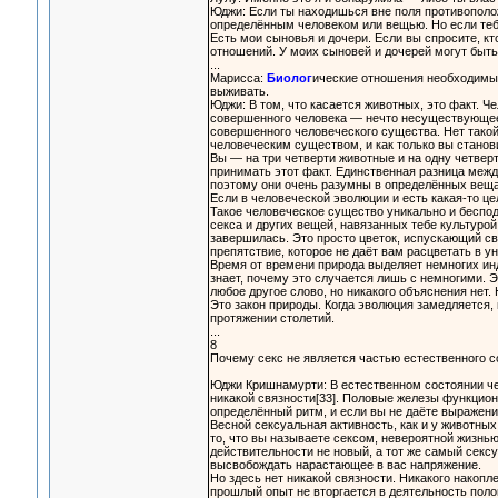
Юджи: Если ты находишься вне поля противополо
определённым человеком или вещью. Но если тебя
Есть мои сыновья и дочери. Если вы спросите, кт
отношений. У моих сыновей и дочерей могут быть 
...
Марисса:
Биолог
ические отношения необходимы 
выживать.
Юджи: В том, что касается животных, это факт. Ч
совершенного человека — нечто несуществующее.
совершенного человеческого существа. Нет тако
человеческим существом, и как только вы станов
Вы — на три четверти животные и на одну четвер
принимать этот факт. Единственная разница межд
поэтому они очень разумны в определённых вещах
Если в человеческой эволюции и есть какая-то це
Такое человеческое существо уникально и беспо
секса и других вещей, навязанных тебе культурой
завершилась. Это просто цветок, испускающий св
препятствие, которое не даёт вам расцветать в у
Время от времени природа выделяет немногих инд
знает, почему это случается лишь с немногими. 
любое другое слово, но никакого объяснения нет. 
Это закон природы. Когда эволюция замедляется, 
протяжении столетий.
...
8
Почему секс не является частью естественного с
Юджи Кришнамурти: В естественном состоянии че
никакой связности[33]. Половые железы функцион
определённый ритм, и если вы не даёте выражения
Весной сексуальная активность, как и у животны
то, что вы называете сексом, невероятной жизнь
действительности не новый, а тот же самый секс
высвобождать нарастающее в вас напряжение.
Но здесь нет никакой связности. Никакого накопле
прошлый опыт не вторгается в деятельность полов