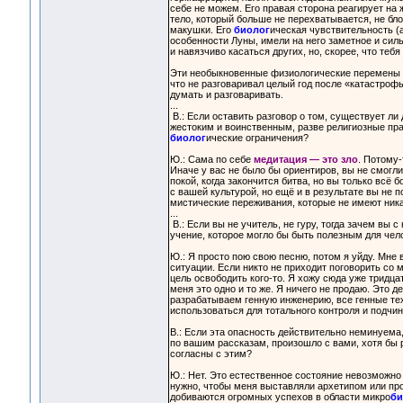
себе не можем. Его правая сторона реагирует на 
тело, который больше не перехватывается, не бло
макушки. Его
биолог
ическая чувствительность (а
особенности Луны, имели на него заметное и сил
и навязчиво касаться других, но, скорее, что тебя
Эти необыкновенные физиологические перемены п
что не разговаривал целый год после «катастроф
думать и разговаривать.
...
В.: Если оставить разговор о том, существует ли
жестоким и воинственным, разве религиозные прак
биолог
ические ограничения?
Ю.: Сама по себе
медитация — это зло
. Потому-
Иначе у вас не было бы ориентиров, вы не смогл
покой, когда закончится битва, но вы только всё
с вашей культурой, но ещё и в результате вы не 
мистические переживания, которые не имеют никако
...
В.: Если вы не учитель, не гуру, тогда зачем вы 
учение, которое могло бы быть полезным для чел
Ю.: Я просто пою свою песню, потом я уйду. Мне 
ситуации. Если никто не приходит поговорить со м
цель освободить кого-то. Я хожу сюда уже тридцат
меня это одно и то же. Я ничего не продаю. Это д
разрабатываем генную инженерию, все генные тех
использоваться для тотального контроля и подчи
В.: Если эта опасность действительно неминуема,
по вашим рассказам, произошло с вами, хотя бы 
согласны с этим?
Ю.: Нет. Это естественное состояние невозможно 
нужно, чтобы меня выставляли архетипом или пр
добиваются огромных успехов в области микро
би