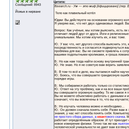
Цитата:
Сообщений: 8943
fbsearch.ru - Ум — это миф [ёфицировано] (пер.
Йожык в нирване
Тело как плавильный котёл
Юджи: Вы действуете на основании огромного ко
Я уверяю вас, что нет двух одинаковых людей. В
Вопрос: Как учёные, мы хотим выяснить, есть ли 
отличает людей друг от друга. Йоги и религиозн
уникальными. Мы хотим изучить их, и вас тоже.
Ю.: У вас что, нет другого способа выяснить это,
посредственность и согласится подвергнуться ва
проблема для вас. Вы не сможете привлечь к сотр
вашими подопытными кроликами, и гроша ломаног
В.: Но как нам тогда найти основу внутренней тр
Ю.: Не знаю. Но я не советую вам верить заявлен
В.: В том-то всё и дело, мы пытаемся найти науч
Ю.: Боюсь, что вы совершаете грандиозную ошибк
порядке игры.
В.: Мы собираемся работать только со статистик
Ю.: Ответ на эту проблему, как и на все ваши про
вы совершаете огромную ошибку. То же самое я 
Вы не можете объективно работать с данными и и
означает, что вы вовлечены в то, что вы изучает
В.: Но изучать человека можно и необходимо…
Ю.: Он должен сначала понять себя. Разве вам в 
знания, у нас нет способа понять себя. Компьюте
не простого сбора данных, а
квант
ового скачка.
Мн
работает определённым образом. И тут приходит
новое измерение физики. Точно так же как
ньютон
человеческой уникальности не дают вам взглянут