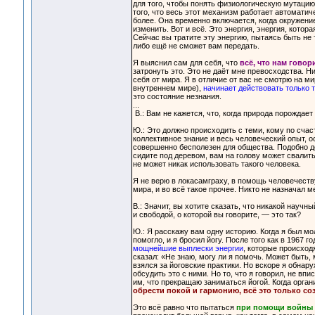
для того, чтобы понять физиологическую мутацию,
того, что весь этот механизм работает автомати
более. Она временно включается, когда окружение
изменить. Вот и всё. Это энергия, энергия, кото
Сейчас вы тратите эту энергию, пытаясь быть не т
либо ещё не сможет вам передать.
Я выяснил сам для себя, что
всё, что нам гово
затронуть это. Это не даёт мне превосходства. 
себя от мира. Я в отличие от вас не смотрю на мир
внутреннем мире),
начинает действовать только т
это состояние незнания.
...
В.: Вам не кажется, что, когда природа порождает
Ю.: Это должно происходить с теми, кому по счас
коллективное знание и весь человеческий опыт, о
совершенно бесполезен для общества. Подобно дер
сидите под деревом, вам на голову может свалить
не может никак использовать такого человека.
Я не верю в локасамграху, в помощь человечеству
мира, и во всё такое прочее. Никто не назначал 
В.: Значит, вы хотите сказать, что никакой науч
и свободой, о которой вы говорите, — это так?
Ю.: Я расскажу вам одну историю. Когда я был м
помогло, и я бросил йогу. После того как в 1967 
мощнейшие выплески энергии
, которые происход
сказал: «Не знаю, могу ли я помочь. Может быть,
взялся за йоговские практики. Но вскоре я обнар
обсудить это с ними. Но то, что я говорил, не в
им, что прекращаю заниматься йогой. Когда орга
обрести покой и гармонию, всё это только со
Это всё равно что пытаться
при помощи войны н