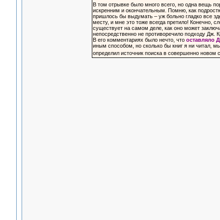
В том отрывке было много всего, но одна вещь по
искренним и окончательным. Помню, как подростко
пришлось бы выдумать – уж больно гладко все зде
месту, и мне это тоже всегда претило! Конечно, с
существует на самом деле, как оно может заключа
непосредственно не противоречило подходу Дж. К
В его комментариях было нечто, что
оставляло 
иным способом, но сколько бы книг я ни читал, м
определил источник поиска в совершенно новом св