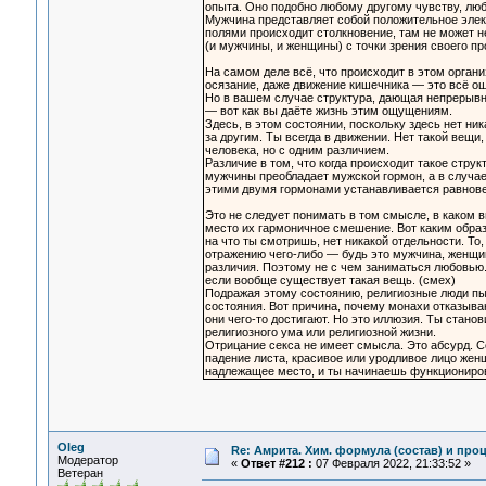
опыта. Оно подобно любому другому чувству, люб
Мужчина представляет собой положительное элек
полями происходит столкновение, там не может н
(и мужчины, и женщины) с точки зрения своего пр
На самом деле всё, что происходит в этом организ
осязание, даже движение кишечника — это всё ощ
Но в вашем случае структура, дающая непрерывно
— вот как вы даёте жизнь этим ощущениям.
Здесь, в этом состоянии, поскольку здесь нет ни
за другим. Ты всегда в движении. Нет такой вещи,
человека, но с одним различием.
Различие в том, что когда происходит такое стру
мужчины преобладает мужской гормон, а в случае
этими двумя гормонами устанавливается равновес
Это не следует понимать в том смысле, в каком 
место их гармоничное смешение. Вот каким образо
на что ты смотришь, нет никакой отдельности. То, 
отражению чего-либо — будь это мужчина, женщин
различия. Поэтому не с чем заниматься любовью.
если вообще существует такая вещь. (смех)
Подражая этому состоянию, религиозные люди пыт
состояния. Вот причина, почему монахи отказыва
они чего-то достигают. Но это иллюзия. Ты стан
религиозного ума или религиозной жизни.
Отрицание секса не имеет смысла. Это абсурд. С
падение листа, красивое или уродливое лицо жен
надлежащее место, и ты начинаешь функциониров
Oleg
Re: Амрита. Хим. формула (состав) и проц
Модератор
«
Ответ #212 :
07 Февраля 2022, 21:33:52 »
Ветеран