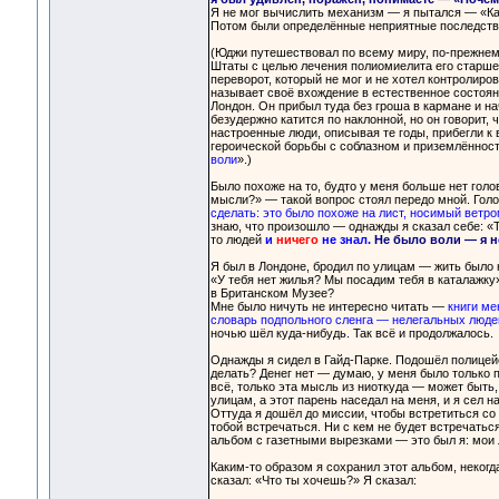
Я не мог вычислить механизм — я пытался — «Как 
Потом были определённые неприятные последстви
(Юджи путешествовал по всему миру, по-прежнему
Штаты с целью лечения полиомиелита его старшего
переворот, который не мог и не хотел контролиро
называет своё вхождение в естественное состоян
Лондон. Он прибыл туда без гроша в кармане и нач
безудержно катится по наклонной, но он говорит,
настроенные люди, описывая те годы, прибегли к 
героической борьбы с соблазном и приземлённост
воли
».)
Было похоже на то, будто у меня больше нет голов
мысли?» — такой вопрос стоял передо мной. Голов
сделать: это было похоже на лист, носимый ветро
знаю, что произошло — однажды я сказал себе: «Т
то людей
и
ничего
не знал.
Не было воли — я н
Я был в Лондоне, бродил по улицам — жить было 
«У тебя нет жилья? Мы посадим тебя в каталажку»
в Британском Музее?
Мне было ничуть не интересно читать —
книги ме
словарь подпольного сленга — нелегальных люде
ночью шёл куда-нибудь. Так всё и продолжалось.
Однажды я сидел в Гайд-Парке. Подошёл полицейс
делать? Денег нет — думаю, у меня было только п
всё, только эта мысль из ниоткуда — может быть,
улицам, а этот парень наседал на меня, и я сел н
Оттуда я дошёл до миссии, чтобы встретиться со 
тобой встречаться. Ни с кем не будет встречатьс
альбом с газетными вырезками — это был я: мои 
Каким-то образом я сохранил этот альбом, некогд
сказал: «Что ты хочешь?» Я сказал: