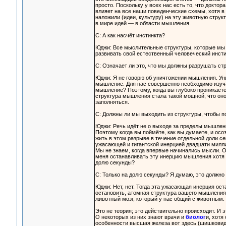
просто. Поскольку у всех нас есть то, что докт
влияет на все наши поведенческие схемы, хотя в 
наложили (идеи, культуру) на эту животную струк
в мире идей — в области мышления.
С: А как насчёт инстинкта?
Юджи: Все мыслительные структуры, которые мы 
развивать свой естественный человеческий инсти
С: Означает ли это, что мы должны разрушать ст
Юджи: Я не говорю об уничтожении мышления. Ун
мышление. Для нас совершенно необходимо изуча
мышление? Поэтому, когда вы глубоко проникаете
структура мышления стала такой мощной, что оно
заполняться.
С: Должны ли мы выходить из структуры, чтобы 
Юджи: Речь идёт не о выходе за пределы мышлени
Поэтому когда вы поймёте, как вы думаете, и осо
жить в этом разрыве в течение отдельной доли с
ужасающей и гигантской инерцией двадцати миллио
Мы не знаем, когда впервые начинались мысли. О
меня останавливать эту инерцию мышления хотя б
долю секунды?
С: Только на долю секунды? Я думаю, это должно
Юджи: Нет, нет. Тогда эта ужасающая инерция ост
остановить, атомная структура вашего мышления 
животный мозг, который у нас общий с животным.
Это не теория; это действительно происходит. И 
О некоторых из них знают врачи и
биолог
и, хотя
особенности высшая железа вот здесь (шишковидн