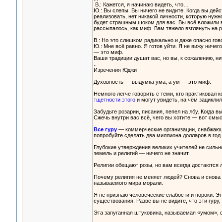
В.: Кажется, я начинаю видеть, что…
Ю.: Вы слепы. Вы ничего не видите. Когда вы дейс
реализовать, нет никакой личности, которую нужн
будет страшным шоком для вас. Вы всё вложили в 
рассыпалось, как миф. Вам тяжело взглянуть на р
В.: Но это слишком радикально и даже опасно гов
Ю.: Мне всё равно. Я готов уйти. Я не вижу ниче
— это миф.
Ваши традиции душат вас, но вы, к сожалению, ни
..
Изречения Юджи
Духовность — выдумка ума, а ум — это миф.
Немного легче говорить с теми, кто практиковал 
тщетности этого
и могут увидеть, на чём зациклил
Забудьте розарии, писания, пепел на лбу. Когда в
Сжечь внутри вас всё, чего вы хотите — вот смыс
Все гуру
— коммерческие организации, снабжающи
попробуйте сделать два миллиона долларов в год
Глубокие утверждения великих учителей не сильно
земель и религий — ничего не значит.
Религии обещают розы, но вам всегда достаются
Почему религия не меняет людей? Снова и снова п
называемого мира морали.
Я не признаю человеческие слабости и пороки. Эт
существования. Разве вы не видите, что эти гур
Эта запуганная штуковина, называемая «умом», 