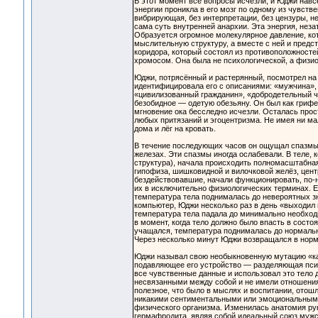
В этот момент все вопросы исчезли, и Юджи нав
энергии проникла в его мозг по одному из чувств
вибрирующая, без интерпретации, без цензуры, 
сама суть внутренней анархии. Эта энергия, неза
Образуется огромное молекулярное давление, ко
мыслительную структуру, а вместе с ней и предс
коридора, который состоял из противоположностей
хромосом. Она была не психологической, а физио
Юджи, потрясённый и растерянный, посмотрел на с
идентифицировала его с описаниями: «мужчина», 
«цивилизованный гражданин», «добродетельный че
безобидное — одетую обезьяну. Он был как грифел
мгновение ока бесследно исчезли. Осталась прос
любых притязаний и эгоцентризма. Не имея ни ма
дома и лёг на кровать.
В течение последующих часов он ощущал спазмы в
железах. Эти спазмы иногда ослабевали. В теле
структура), начала происходить полномасштабная
гипофиза, шишковидной и вилочковой желёз, центра
бездействовавшие, начали функционировать, по-
их в исключительно физиологических терминах. Е
температура тела поднималась до невероятных зн
компьютер, Юджи несколько раз в день «выходил 
температура тела падала до минимально необход
в момент, когда тело должно было впасть в состо
учащался, температура поднималась до нормально
Через несколько минут Юджи возвращался в норм
Юджи называл свою необыкновенную мутацию «ка
подавляющее его устройство — разделяющая психи
все чувственные данные и использовал это тело 
несвязанными между собой и не имели отношения 
полезное, что было в мыслях и воспитании, отош
никакими сентиментальными или эмоциональными 
физического организма. Изменилась анатомия рук
гермафродита, являя собой идеальный союз мужск