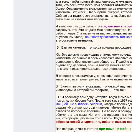
для того, чтобы понять физиологическую мутацию,
того, что весь этот механизм работает автомати
более. Она временно включается, когда окружение
изменить. Вот и всё. Это энергия, энергия, кото
Сейчас вы тратите эту энергию, пытаясь быть не т
либо ещё не сможет вам передать.
Я выяснил сам для себя, что
всё, что нам гово
затронуть это. Это не даёт мне превосходства. 
себя от мира. Я в отличие от вас не смотрю на мир
внутреннем мире),
начинает действовать только т
это состояние незнания.
...
В.: Вам не кажется, что, когда природа порождает
Ю.: Это должно происходить с теми, кому по счас
коллективное знание и весь человеческий опыт, о
совершенно бесполезен для общества. Подобно дер
сидите под деревом, вам на голову может свалить
не может никак использовать такого человека.
Я не верю в локасамграху, в помощь человечеству
мира, и во всё такое прочее. Никто не назначал 
В.: Значит, вы хотите сказать, что никакой науч
и свободой, о которой вы говорите, — это так?
Ю.: Я расскажу вам одну историю. Когда я был м
помогло, и я бросил йогу. После того как в 1967 
мощнейшие выплески энергии
, которые происход
сказал: «Не знаю, могу ли я помочь. Может быть,
взялся за йоговские практики. Но вскоре я обнар
обсудить это с ними. Но то, что я говорил, не в
им, что прекращаю заниматься йогой. Когда орга
обрести покой и гармонию, всё это только со
Это всё равно что пытаться
при помощи войны н