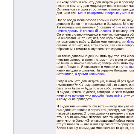
«Я хочу пойти в комнату для медитации и просиде
никого в комнату для медитации после восьми час
Остановись сегодня в гостинице, а потом приходи
дня. Они ели.
Меня накормили. Впервые у меня б
После обеда меня позвал свами и сказал: «Я ищу
душевно болен — он оказался в больнице. Мне ну
Ты можешь мне помочь». Я сказал:
«Я не могу ни
ничего делать. Я конченый человек.
Я не могу нич
Он очень сильно нуждался в ком-то, имеющем обра
но он сказал: «Нет, нет, нет, всё нормально. Отдо
литературную работу. Дайте мне комнату, и
я буд
сказал: «Нет, нет, нет, я так хочу». Так что я по
образом мы вместе выпустили это издание.
Он также давал мне деньги, пять фунтов, как и 
чувство ценности денег, потому что у меня их дол
не было ни пайсы в кармане; теперь есть пять фу
шли в Лондоне. Я оставался в миссии и
с утра вы
найти ни одного фильма. На окраине Лондона пока
истощился, а деньги кончились.
Сидя в комнате для медитации, я каждый раз дум
глупостями?» К этому времени всё это вышло из 
бы это ни было — будь то моё собственное вооб
Я сидел, ничего не делая, смотрел на этих меди
ничего не получат — я прошёл через всё это — о
к чему их не приведёт».
Я сидел там — ничего, пустота — когда почуял не
выходила от пениса и через это (голову), как буд
часовой стрелки. Это походило на рекламу сигаре
это. Я был конченый человек. Кто-то кормил меня,
меня что-то было: «Это извращающий образ жизни.
отсутствовала — что я мог сделать? Это продолжа
Ближе к концу свами дал мне сколько-то денег, с