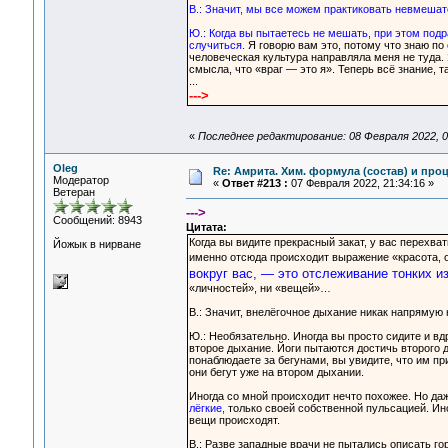
В.: Значит, мы все можем практиковать невмешат
Ю.: Когда вы пытаетесь не мешать, при этом подр
случиться.
Я говорю вам это, потому что знаю по
человеческая культура направляла меня не туда. Я
смысла, что «враг — это я». Теперь всё знание, 
...
--->
«
Последнее редактирование: 08 Февраля 2022, 0
Oleg
Re: Амрита. Хим. формула (состав) и проц
Модератор
«
Ответ #213 :
07 Февраля 2022, 21:34:16 »
Ветеран
--->
Сообщений: 8943
Цитата:
Когда вы видите прекрасный закат, у вас перехва
Йожык в нирване
именно отсюда происходит выражение «красота, о
вокруг вас, — это отслеживание тонких 
«личностей», ни «вещей»…
В.: Значит, внелёгочное дыхание никак напрямую 
Ю.: Необязательно. Иногда вы просто сидите и вдр
второе дыхание. Йоги пытаются достичь второго д
понаблюдаете за бегунами, вы увидите, что им при
они бегут уже на втором дыхании.
Иногда со мной происходит нечто похожее. Но даж
лёгкие,
только своей собственной пульсацией. Иног
вещи происходят.
В.: Разве западные врачи не пытались описать г