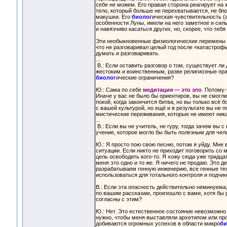
себе не можем. Его правая сторона реагирует на 
тело, который больше не перехватывается, не бло
макушки. Его
биолог
ическая чувствительность (а
особенности Луны, имели на него заметное и сил
и навязчиво касаться других, но, скорее, что тебя
Эти необыкновенные физиологические перемены п
что не разговаривал целый год после «катастроф
думать и разговаривать.
...
В.: Если оставить разговор о том, существует ли
жестоким и воинственным, разве религиозные прак
биолог
ические ограничения?
Ю.: Сама по себе
медитация — это зло
. Потому-
Иначе у вас не было бы ориентиров, вы не смогл
покой, когда закончится битва, но вы только всё
с вашей культурой, но ещё и в результате вы не 
мистические переживания, которые не имеют никако
...
В.: Если вы не учитель, не гуру, тогда зачем вы 
учение, которое могло бы быть полезным для чел
Ю.: Я просто пою свою песню, потом я уйду. Мне 
ситуации. Если никто не приходит поговорить со м
цель освободить кого-то. Я хожу сюда уже тридцат
меня это одно и то же. Я ничего не продаю. Это д
разрабатываем генную инженерию, все генные тех
использоваться для тотального контроля и подчи
В.: Если эта опасность действительно неминуема,
по вашим рассказам, произошло с вами, хотя бы 
согласны с этим?
Ю.: Нет. Это естественное состояние невозможно 
нужно, чтобы меня выставляли архетипом или пр
добиваются огромных успехов в области микро
би