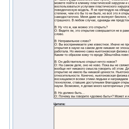
можете пойти в клинику пластической хирургии и с
воспользоваться услугами пластического хирурга
поведенческую модель. Я не претендую на облад
степени, чем кто бы то ни было, но всё это я откр
самодостаточно. Меня даже не волнуют биологи, п
страшного. В любом случае, однажды им предстои
В: Ну что ж, как можно это открыть?
О: Видите ли, это открытие совершается не в ра
слово.
В: Неправильное слово?
О: Вы воспринимаете уже известное. Иначе не пр
открытия в науке на самом деле никакие не эпох
работала. Но именно сама ньютоновская физика 
Каким-то образом кому-то вроде Эйнштейна повез
В: Он действительно открыл нечто новое?
О: На самом деле, оно не ново. Пока вы не свяже
вообще нет никакого смысла говорить об этом. Д
открытие не имело бы никакой ценности. Ньютонов
относительности. Конечно, ньютоновская физика 
восхищаемся всеми этими людьми и награждаем и
технологии, ставшие доступными благодаря откры
науки. Возможно, я делаю много категоричных утв
В: Но должно быть…
О: Почему вы говорите «должно быть»? Может и не
Цитата: