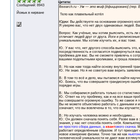
Цитата:
Сообщений: 8943
fbsearch.ru - Ум — это миф [ёфицировано] (пер.
Йожык в нирване
Тело как плавильный котёл
Юджи: Вы действуете на основании огромного ко
Я уверяю вас, что нет двух одинаковых людей. В
Вопрос: Как учёные, мы хотим выяснить, есть ли 
отличает людей друг от друга. Йоги и религиозн
уникальными. Мы хотим изучить их, и вас тоже.
Ю.: У вас что, нет другого способа выяснить это,
посредственность и согласится подвергнуться ва
проблема для вас. Вы не сможете привлечь к сотр
вашими подопытными кроликами, и гроша ломаног
В.: Но как нам тогда найти основу внутренней тр
Ю.: Не знаю. Но я не советую вам верить заявлен
В.: В том-то всё и дело, мы пытаемся найти науч
Ю.: Боюсь, что вы совершаете грандиозную ошибк
порядке игры.
В.: Мы собираемся работать только со статистик
Ю.: Ответ на эту проблему, как и на все ваши про
вы совершаете огромную ошибку. То же самое я 
Вы не можете объективно работать с данными и и
означает, что вы вовлечены в то, что вы изучает
В.: Но изучать человека можно и необходимо…
Ю.: Он должен сначала понять себя. Разве вам в 
знания, у нас нет способа понять себя. Компьюте
не простого сбора данных, а
квант
ового скачка.
Мн
работает определённым образом. И тут приходит
новое измерение физики. Точно так же как
ньютон
человеческой уникальности не дают вам взглянут