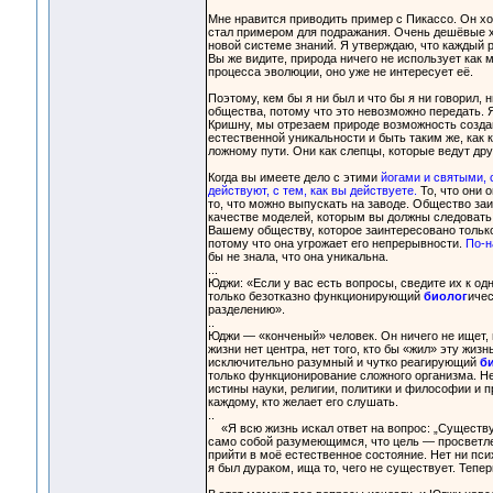
Мне нравится приводить пример с Пикассо. Он хо
стал примером для подражания. Очень дешёвые х
новой системе знаний. Я утверждаю, что каждый р
Вы же видите, природа ничего не использует как
процесса эволюции, оно уже не интересует её.
Поэтому, кем бы я ни был и что бы я ни говорил, 
общества, потому что это невозможно передать. Я
Кришну, мы отрезаем природе возможность создав
естественной уникальности и быть таким же, как к
ложному пути. Они как слепцы, которые ведут дру
Когда вы имеете дело с этими
йогами и святыми, 
действуют, с тем, как вы действуете.
То, что они 
то, что можно выпускать на заводе. Общество за
качестве моделей, которым вы должны следовать
Вашему обществу, которое заинтересовано тольк
потому что она угрожает его непрерывности.
По-н
бы не знала, что она уникальна.
...
Юджи: «Если у вас есть вопросы, сведите их к од
только безотказно функционирующий
биолог
ичес
разделению».
..
Юджи — «конченый» человек. Он ничего не ищет, и
жизни нет центра, нет того, кто бы «жил» эту жи
исключительно разумный и чутко реагирующий
б
только функционирование сложного организма. Не
истины науки, религии, политики и философии и 
каждому, кто желает его слушать.
..
«Я всю жизнь искал ответ на вопрос: „Существуе
само собой разумеющимся, что цель — просветлен
прийти в моё естественное состояние. Нет ни пси
я был дураком, ища то, чего не существует. Тепер