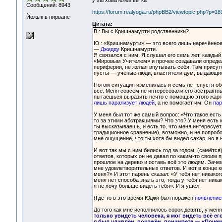
у хатхователей ветка
Сообщений: 8943
https://forum.realyoga.ru/phpBB2/viewtopic.php?p=1
Йожык в нирване
Цитата:
В.: Вы с Кришнамурти родственники?
Ю.: «Кришнамурти» — это всего лишь наречённо
—
Джидду
Кришнамурти.
Я связался с ним. Я слушал его семь лет, каждый 
«Мировым Учителем» и прочее создавали определё
периферии, не желая впутывать себя. Там присутс
пусты — учёные люди, властители дум, выдающиес
Потом ситуация изменилась и семь лет спустя об
всё. Меня совсем не интересовали его абстрактн
пытаешься выразить нечто с помощью этого жарго
лишь парализует людей,
а не помогает им. Он
пар
У меня был тот же самый вопрос: «Что такое есть 
то за этими абстракциями? Что это? У меня есть 
ты высказываешь, и есть то, что меня интересует
традиционное сравнение), возможно, и не попробов
мне ощущение, что ты хотя бы видел сахар, но я н
И вот так мы с ним бились год за годом. (смеётс
ответов, которых он не давал по каким-то своим
прошлое на дерево и оставь всё это людям. Зач
мне удовлетворительных ответов. И вот в конце к
меня?» И этот парень сказал: «У тебя нет никако
меня нет способа знать это, тогда у тебя нет ник
я не хочу больше видеть тебя». И я ушёл.
(Где-то в это время Юджи был поражён
появление
До того как мне исполнилось сорок девять, у меня
только увидеть человека, я мог видеть всё ег
я был удивлён, поражён, понимаете — «Почему