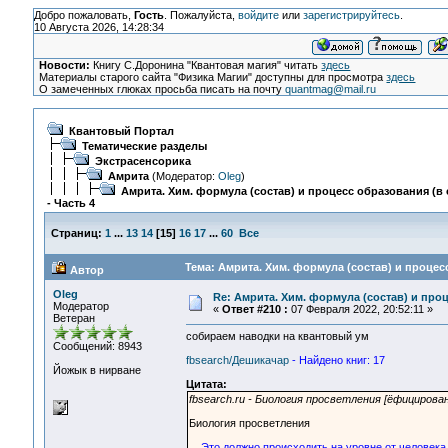
Добро пожаловать,
Гость
. Пожалуйста,
войдите
или
зарегистрируйтесь
.
10 Августа 2026, 14:28:34
Новости:
Книгу С.Доронина "Квантовая магия" читать
здесь
Материалы старого сайта "Физика Магии" доступны для просмотра
здесь
О замеченных глюках просьба писать на почту
quantmag@mail.ru
Квантовый Портал
Тематические разделы
Экстрасенсорика
Амрита
(Модератор:
Oleg
)
Амрита. Хим. формула (состав) и процесс образования (в 
- Часть 4
Страниц:
1
...
13
14
[
15
]
16
17
...
60
Все
Тема: Амрита. Хим. формула (состав) и процесс
Автор
Oleg
Re: Амрита. Хим. формула (состав) и проц
Модератор
«
Ответ #210 :
07 Февраля 2022, 20:52:11 »
Ветеран
собираем наводки на квантовый ум
Сообщений: 8943
fbsearch/Дешикачар
- Найдено книг: 17
Йожык в нирване
Цитата:
fbsearch.ru - Биология просветления [ёфицирова
Биология просветления
Это должно происходить на уровне от человека 