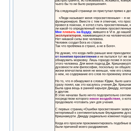
распространять, истолковывать, искажать, коверка
чьего бы то ни было разрешения».
На следующей странице он приступал прямо к дел
«Люди называют меня «просветленным» – я не вын
функционирую. Вместе с тем я отмечаю, что просв
провел в поисках, я хотел стать просветленным, н
ли какой-то определенный человек просветленным
Мне
плевать
на Будду
, жившего в VI в. до наше
эксплуататоров
, наживающихся на человеческо
Нет никакой силы вне человека.
Человек создал Бога из страха.
Так что проблема в страхе, а не в Боге».
Не думаю, что когда-либо раньше мне приходилось
от понятия просветления
и не пытался тут же з
обнаружить морковку. Лишь гораздо позже я осозн
этого человека. Для меня подход Дж. Кришнамурт
духовности или философии, поскольку он общался
жизни впечатлила меня не меньше, чем его слов
о нем, но содержание его слов по-прежнему впеча
Но то, что я обнаружил в словах Юджи, было шаг
сразу понял, как это касалось учения Дж. Кришна
Была одна вещь в ранней карьере Джидду, котора
и другом.
В этих началах было нечто подозрительно сентиме
посредством которого
некое воздействие
, о ко
продолжало «готовить ум» для учения.
С первых страниц «Ошибки просветления» зазвуч
нетерпимый к сентиментальным блужданиям духовн
Кришнамурти. Джидду радикально изменил подход 
Когда его просили прокомментировать подобные 
были причиной моего раздражения.