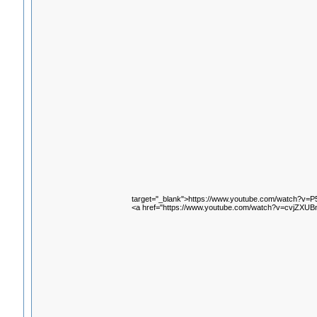
target="_blank">https://www.youtube.com/watch?v=P
<a href="https://www.youtube.com/watch?v=cvjZXUB