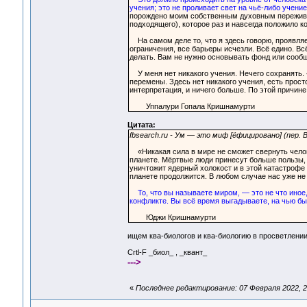
учения; это не проливает свет на чьё-либо учение
порождено моим собственным духовным пережива
подходящего), которое раз и навсегда положило ко
На самом деле то, что я здесь говорю, проявляет
ограничения, все барьеры исчезли. Всё едино. Вс
делать. Вам не нужно основывать фонд или сообщ
У меня нет никакого учения. Нечего сохранять. 
перемены. Здесь нет никакого учения, есть прост
интерпретация, и ничего больше. По этой причине 
Уппалури Гопала Кришнамурти
Цитата:
fbsearch.ru - Ум — это миф [ёфицировано] (пер.
«Никакая сила в мире не сможет свернуть челове
планете. Мёртвые люди принесут больше пользы,
уничтожит ядерный холокост и в этой катастрофе 
планете продолжится. В любом случае нас уже не 
То, что вы называете миром, — это не что иное
конфликте. Вы всё время выгадываете, на чью бы с
Юджи Кришнамурти
ищем ква-биологов и ква-биологию в просветлени
Crtl-F _биол_ , _квант_
--->
«
Последнее редактирование: 07 Февраля 2022, 2