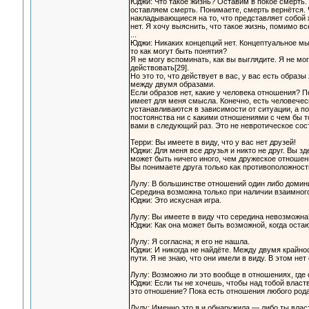
Юджи: Что такое жизнь? Оставим в покое смерть.
оставляем смерть. Понимаете, смерть вернётся. Чт
накладывающиеся на то, что представляет собой ж
нет. Я хочу выяснить, что такое жизнь, помимо в
...
Юджи: Никаких концепций нет. Концептуальное м
то как могут быть понятия?
Я не могу вспоминать, как вы выглядите. Я не мо
действовать[29].
Но это то, что действует в вас, у вас есть образ
между двумя образами.
Если образов нет, какие у человека отношения? П
имеет для меня смысла. Конечно, есть человечес
устанавливаются в зависимости от ситуации, а п
постоянства ни с какими отношениями с чем бы то
вами в следующий раз. Это не невротическое сост
Терри: Вы имеете в виду, что у вас нет друзей!
Юджи: Для меня все друзья и никто не друг. Вы з
может быть ничего иного, чем дружеское отношен
Вы понимаете друга только как противоположность
Лулу: В большинстве отношений один либо домини
Середина возможна только при наличии взаимног
Юджи: Это искусная игра.
Лулу: Вы имеете в виду что середина невозможна
Юджи: Как она может быть возможной, когда оста
Лулу: Я согласна; я его не нашла.
Юджи: И никогда не найдёте. Между двумя крайнос
пути. Я не знаю, что они имели в виду. В этом нет
Лулу: Возможно ли это вообще в отношениях, где 
Юджи: Если ты не хочешь, чтобы над тобой властв
это отношение? Пока есть отношения любого рода 
Лулу: Именно это я и обнаружила — либо ты власт