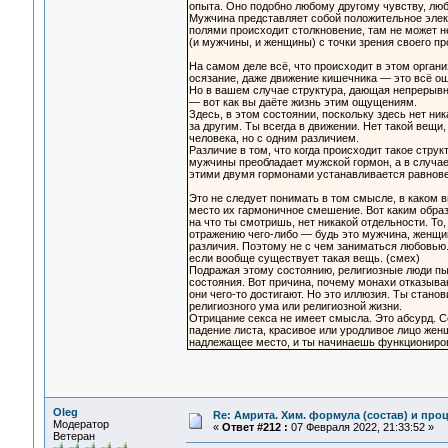
опыта. Оно подобно любому другому чувству, люб
Мужчина представляет собой положительное элек
полями происходит столкновение, там не может н
(и мужчины, и женщины) с точки зрения своего пр
На самом деле всё, что происходит в этом организ
осязание, даже движение кишечника — это всё ощ
Но в вашем случае структура, дающая непрерывно
— вот как вы даёте жизнь этим ощущениям.
Здесь, в этом состоянии, поскольку здесь нет ни
за другим. Ты всегда в движении. Нет такой вещи,
человека, но с одним различием.
Различие в том, что когда происходит такое стру
мужчины преобладает мужской гормон, а в случае
этими двумя гормонами устанавливается равновес
Это не следует понимать в том смысле, в каком 
место их гармоничное смешение. Вот каким образо
на что ты смотришь, нет никакой отдельности. То, 
отражению чего-либо — будь это мужчина, женщин
различия. Поэтому не с чем заниматься любовью.
если вообще существует такая вещь. (смех)
Подражая этому состоянию, религиозные люди пыт
состояния. Вот причина, почему монахи отказыва
они чего-то достигают. Но это иллюзия. Ты стан
религиозного ума или религиозной жизни.
Отрицание секса не имеет смысла. Это абсурд. С
падение листа, красивое или уродливое лицо жен
надлежащее место, и ты начинаешь функциониров
Oleg
Re: Амрита. Хим. формула (состав) и проц
Модератор
«
Ответ #212 :
07 Февраля 2022, 21:33:52 »
Ветеран