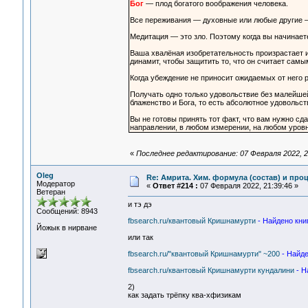
Бог
— плод богатого воображения человека.
Все переживания — духовные или любые другие 
Медитация — это зло. Поэтому когда вы начинае
Ваша хвалёная изобретательность произрастает и
динамит, чтобы защитить то, что он считает сам
Когда убеждение не приносит ожидаемых от него р
Получать одно только удовольствие без малейше
блаженство и Бога, то есть абсолютное удовольст
Вы не готовы принять тот факт, что вам нужно сд
направлении, в любом измерении, на любом уровн
«
Последнее редактирование: 07 Февраля 2022, 2
Oleg
Re: Амрита. Хим. формула (состав) и проц
Модератор
«
Ответ #214 :
07 Февраля 2022, 21:39:46 »
Ветеран
и тэ дэ
Сообщений: 8943
fbsearch.ru/квантовый Кришнамурти
- Найдено книг
Йожык в нирване
или так
fbsearch.ru/"квантовый Кришнамурти" ~200
- Найде
fbsearch.ru/квантовый Кришнамурти кундалини
- Н
2)
как задать трёпку ква-хфизикам