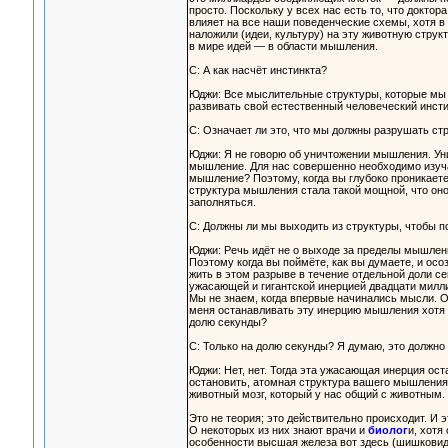
просто. Поскольку у всех нас есть то, что докт
влияет на все наши поведенческие схемы, хотя в 
наложили (идеи, культуру) на эту животную струк
в мире идей — в области мышления.
С: А как насчёт инстинкта?
Юджи: Все мыслительные структуры, которые мы 
развивать свой естественный человеческий инсти
С: Означает ли это, что мы должны разрушать ст
Юджи: Я не говорю об уничтожении мышления. Ун
мышление. Для нас совершенно необходимо изуча
мышление? Поэтому, когда вы глубоко проникаете
структура мышления стала такой мощной, что оно
заполняться.
С: Должны ли мы выходить из структуры, чтобы 
Юджи: Речь идёт не о выходе за пределы мышлени
Поэтому когда вы поймёте, как вы думаете, и осо
жить в этом разрыве в течение отдельной доли с
ужасающей и гигантской инерцией двадцати миллио
Мы не знаем, когда впервые начинались мысли. О
меня останавливать эту инерцию мышления хотя б
долю секунды?
С: Только на долю секунды? Я думаю, это должно
Юджи: Нет, нет. Тогда эта ужасающая инерция ост
остановить, атомная структура вашего мышления 
животный мозг, который у нас общий с животным.
Это не теория; это действительно происходит. И 
О некоторых из них знают врачи и
биолог
и, хотя
особенности высшая железа вот здесь (шишковидн