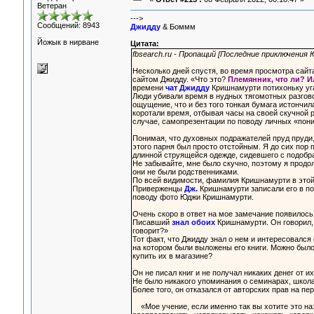
Ветеран
--->
Сообщений: 8943
Джидду
& Боммм
Йожык в нирване
Цитата:
fbsearch.ru - Пропащий [Последние приключения
Несколько дней спустя, во время просмотра сайт
сайтом Джидду. «Что это?
Племянник, что ли? И
времени
чат Джидду
Кришнамурти потихоньку уг
Люди убивали время в нудных тягомотных разгово
ощущение, что и без того тонкая бумага истончила
коротали время, отбывая часы на своей скучной р
случае, самопрезентации по поводу личных «пон
Понимая, что духовных подражателей пруд пруди,
этого парня был просто отстойным. Я до сих пор
длинной струящейся одежде, сидевшего с подобр
Не забывайте, мне было скучно, поэтому я прод
они не были родственниками.
По всей видимости, фамилия Кришнамурти в этой 
Приверженцы
Дж.
Кришнамурти записали его в по
поводу фото Юджи Кришнамурти.
Очень скоро в ответ на мое замечание появилось
Писавший
знал обоих
Кришнамурти. Он говорил, 
говорит?»
Тот факт, что Джидду знал о нем и интересовался
на котором были выложены его книги. Можно было 
купить их в магазине?
Он не писал книг и не получал никаких денег от и
Не было никакого упоминания о семинарах, школа
Более того, он отказался от авторских прав на пе
«Мое учение, если именно так вы хотите это на