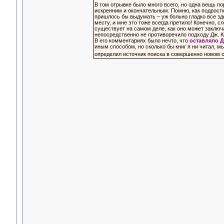
В том отрывке было много всего, но одна вещь по
искренним и окончательным. Помню, как подростко
пришлось бы выдумать – уж больно гладко все зде
месту, и мне это тоже всегда претило! Конечно, с
существует на самом деле, как оно может заключа
непосредственно не противоречило подходу Дж. К
В его комментариях было нечто, что
оставляло 
иным способом, но сколько бы книг я ни читал, м
определил источник поиска в совершенно новом св