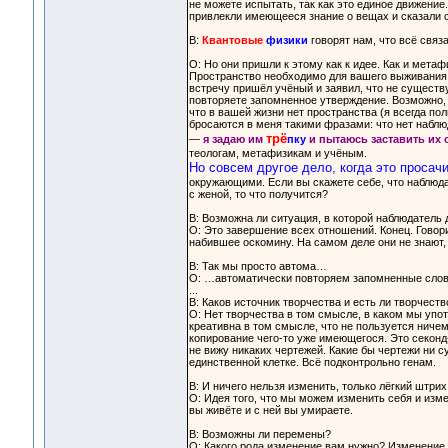
не можете испытать, так как это единое движение. 
привлекли имеющееся знание о вещах и сказали се
В:
Квантовые
физики
говорят нам, что всё связ
О: Но они пришли к этому как к идее. Как и мета
Пространство необходимо для вашего выживания в
встречу пришёл учёный и заявил, что не существ
повторяете запомненное утверждение. Возможно,
что в вашей жизни нет пространства (я всегда п
бросаются в меня такими фразами: что нет наблю
трё
—
я задаю им
пку
и пытаюсь заставить их 
теологам, метафизикам и учёным.
Но совсем другое дело, когда это просач
окружающими. Если вы скажете себе, что наблюда
с женой, то что получится?
В: Возможна ли ситуация, в которой наблюдател
О: Это завершение всех отношений. Конец. Говор
набившее оскомину. На самом деле они не знают,
В: Так мы просто автома…
О: …автоматически повторяем запомненные слов
...
В: Каков источник творчества и есть ли творчеств
О: Нет творчества в том смысле, в каком мы упот
креативна в том смысле, что не пользуется ничем
копирование чего-то уже имеющегося. Это секонд-
не вижу никаких чертежей. Какие бы чертежи ни с
единственной клетке. Всё подконтрольно генам.
В: И ничего нельзя изменить, только лёгкий штрих
О: Идея того, что мы можем изменить себя и изме
вы живёте и с ней вы умираете.
В: Возможны ли перемены?
О: Какого рода изменение вам нужно? Изменение