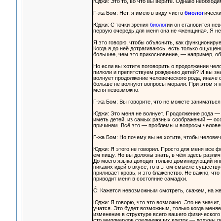
Юджи: Это то, во что вы верите. Однако необходи
Г-жа Бом: Нет, я имею в виду чисто
биолог
ически
Юджи: С точки зрения
биолог
ии он становится нев
первую очередь для меня она не «женщина». Я н
Я это говорю, чтобы объяснить, как функционирует
Когда я до неё дотрагиваюсь, есть только ощущени
большее, чем это прикосновение, — например, об
Но если вы хотите поговорить о продолжении чел
пилюли и препятствуем рождению детей? И вы зна
волнует продолжение человеческого рода, иначе 
больше не волнуют вопросы морали. При этом я не
меня невозможно.
Г-жа Бом: Вы говорите, что не можете заниматься
Юджи: Это меня не волнует. Продолжение рода — 
иметь детей, из самых разных соображений — осо
причинам. Всё это — проблемы и вопросы челове
Г-жа Бом: Но почему вы не хотите, чтобы челове
Юджи: Я этого не говорил. Просто для меня все ф
ем пищу. Но вы должны знать, в чём здесь различи
До моего языка доходит только доминирующий ингр
никаких идей о вкусе, то в этом смысле существуе
приливает кровь, и это блаженство. Не важно, что
приводит меня в состояние самадхи.
...
С: Кажется невозможным смотреть, скажем, на же
Юджи: Я говорю, что это возможно. Это не значит,
учатся. Это будет возможным, только когда меня
изменение в структуре всего вашего физического 
сто миллиардов соединяющих клеток — должны по