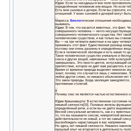
Юджи: Если ты находишься вне поля противополо
определённым человеком или вещью. Но если тебя
Есть мои сыновья и дочери. Если вы спросите, кт
отношений. У моих сыновей и дочерей могут быть 
...
Марисса:
Биолог
ические отношения необходимы 
выживать.
Юджи: В том, что касается животных, это факт. Ч
совершенного человека — нечто несуществующее.
совершенного человеческого существа. Нет тако
человеческим существом, и как только вы станов
Вы — на три четверти животные и на одну четвер
принимать этот факт. Единственная разница межд
поэтому они очень разумны в определённых вещах
Если в человеческой эволюции и есть какая-то це
Такое человеческое существо уникально и беспо
секса и других вещей, навязанных тебе культурой
завершилась. Это просто цветок, испускающий св
препятствие, которое не даёт вам расцветать в у
Время от времени природа выделяет немногих инд
знает, почему это случается лишь с немногими. 
любое другое слово, но никакого объяснения нет. 
Это закон природы. Когда эволюция замедляется, 
протяжении столетий.
...
8
Почему секс не является частью естественного с
Юджи Кришнамурти: В естественном состоянии че
никакой связности[33]. Половые железы функцион
определённый ритм, и если вы не даёте выражения
Весной сексуальная активность, как и у животны
то, что вы называете сексом, невероятной жизнь
действительности не новый, а тот же самый секс
высвобождать нарастающее в вас напряжение.
Но здесь нет никакой связности. Никакого накопле
прошлый опыт не вторгается в деятельность полов