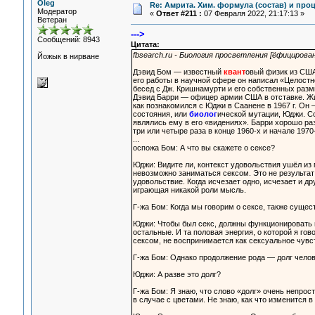
Oleg
Re: Амрита. Хим. формула (состав) и проц
Модератор
«
Ответ #211 :
07 Февраля 2022, 21:17:13 »
Ветеран
--->
Сообщений: 8943
Цитата:
fbsearch.ru - Биология просветления [ёфицирова
Йожык в нирване
Дэвид Бом — известный
квант
овый физик из США
его работы в научной сфере он написал «Целостн
бесед с Дж. Кришнамурти и его собственных разм
Дэвид Барри — офицер армии США в отставке. Жи
как познакомился с Юджи в Саанене в 1967 г. Он
состояния, или
биолог
ической мутации, Юджи. Со
являлись ему в его «видениях». Барри хорошо ра
три или четыре раза в конце 1960-х и начале 197
...
оспожа Бом: А что вы скажете о сексе?
Юджи: Видите ли, контекст удовольствия ушёл из 
невозможно заниматься сексом. Это не результат 
удовольствие. Когда исчезает одно, исчезает и др
играющая никакой роли мысль.
Г-жа Бом: Когда мы говорим о сексе, также сущес
Юджи: Чтобы был секс, должны функционировать п
остальные. И та половая энергия, о которой я гов
сексом, не воспринимается как сексуальное чувс
Г-жа Бом: Однако продолжение рода — долг челове
Юджи: А разве это долг?
Г-жа Бом: Я знаю, что слово «долг» очень непрос
в случае с цветами. Не знаю, как что изменится 