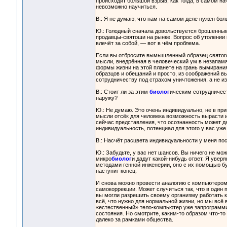
происходит большой взрыв, как тогда, в самом на
невозможно научиться.
В.: Я не думаю, что нам на самом деле нужен бо
Ю.: Голодный сначала довольствуется брошенным
продавцы-святоши на рынке. Вопрос об утолении г
влечёт за собой, — вот в чём проблема.
Если вы отбросите вымышленный образец святого
мысли, внедрённая в человеческий ум в незапамя
формы жизни на этой планете на грань вымирани
образцов и обещаний и просто, из соображений вы
сотрудничеству под страхом уничтожения, а не из
В.: Стоит ли за этим
биолог
ическим сотрудничест
наружу?
Ю.: Не думаю. Это очень индивидуально, не в пр
мысли отсёк для человека возможность вырасти и
сейчас представления, что осознанность может д
индивидуальность, потенциал для этого у вас уже 
В.: Насчёт расцвета индивидуальности у меня по
Ю.: Забудьте, у вас нет шансов. Вы ничего не мож
микро
биолог
и дадут какой-нибудь ответ. Я увер
методами генной инженерии, оно с их помощью бу
наступит конец.
И снова можно провести аналогию с компьютером
самокоррекции. Может случиться так, что в один 
вы могли разрешить своему организму работать 
всё, что нужно для нормальной жизни, но мы вс
«естественный» тело-компьютер уже запрограммир
состояния. Но смотрите, каким-то образом что-то 
далеко за рамками общества.