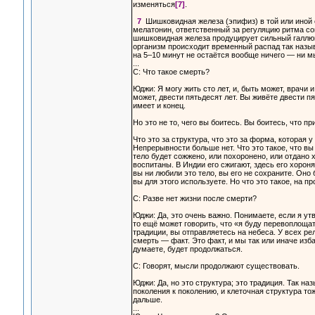
изменяться
[7]
.
7
Шишковидная железа (эпифиз) в той или иной с
мелатонин, ответственный за регуляцию ритма со
шишковидная железа продуцирует сильный галлюц
организм происходит временный распад так назы
на 5–10 минут не остаётся вообще ничего — ни м
...
С: Что такое смерть?
Юджи: Я могу жить сто лет, и, быть может, врачи 
может, двести пятьдесят лет. Вы живёте двести пя
имеет и конец.
Но это не то, чего вы боитесь. Вы боитесь, что пр
Что это за структура, что это за форма, которая 
Непрерывности больше нет. Что это такое, что в
тело будет сожжено, или похоронено, или отдано х
воспитаны. В Индии его сжигают, здесь его хорон
вы ни любили это тело, вы его не сохраните. Оно
вы для этого используете. Но что это такое, на п
С: Разве нет жизни после смерти?
Юджи: Да, это очень важно. Понимаете, если я утв
то ещё может говорить, что «я буду перевоплощат
традиции, вы отправляетесь на небеса. У всех ре
смерть — факт. Это факт, и мы так или иначе изб
думаете, будет продолжаться.
С: Говорят, мысли продолжают существовать.
Юджи: Да, но это структура; это традиция. Так 
поколения к поколению, и клеточная структура то
дальше.
...