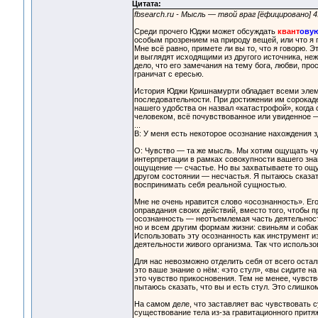
Цитата:
fbsearch.ru - Мысль — твой враг [ёфицировано]
Среди прочего Юджи может обсуждать
квант
ову
особым прозрением на природу вещей, или что я п
Мне всё равно, примете ли вы то, что я говорю. 
и выглядят исходящими из другого источника, не
дело, что его замечания на тему бога, любви, пр
граничат с ересью.
История Юджи Кришнамурти обладает всеми элемен
последовательности. При достижении им сорокаде
нашего удобства он назвал «катастрофой», когда 
человеком, всё почувствованное или увиденное 
...
В: У меня есть некоторое осознание нахождения з
О: Чувство — та же мысль. Мы хотим ощущать чув
интерпретации в рамках совокупности вашего зна
ощущение — счастье. Но вы захватываете то ощу
другом состоянии — несчастья. Я пытаюсь сказать
воспринимать себя реальной сущностью.
Мне не очень нравится слово «осознанность». Его
оправдания своих действий, вместо того, чтобы п
осознанность — неотъемлемая часть деятельност
но и всем другим формам жизни: свиньям и собак
Использовать эту осознанность как инструмент и
деятельности живого организма. Так что использо
Для нас невозможно отделить себя от всего осталь
это ваше знание о нём: «это стул», «вы сидите н
это чувство прикосновения. Тем не менее, чувство
пытаюсь сказать, что вы и есть стул. Это слишко
На самом деле, что заставляет вас чувствовать 
существование тела из-за гравитационного притяже