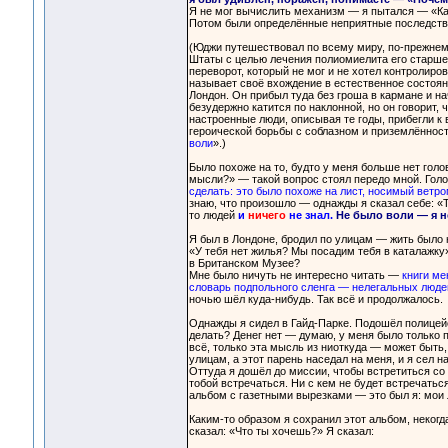
Я не мог вычислить механизм — я пытался — «Как 
Потом были определённые неприятные последстви
(Юджи путешествовал по всему миру, по-прежнему
Штаты с целью лечения полиомиелита его старшего
переворот, который не мог и не хотел контролиро
называет своё вхождение в естественное состоян
Лондон. Он прибыл туда без гроша в кармане и нач
безудержно катится по наклонной, но он говорит,
настроенные люди, описывая те годы, прибегли к 
героической борьбы с соблазном и приземлённост
воли
».)
Было похоже на то, будто у меня больше нет голов
мысли?» — такой вопрос стоял передо мной. Голов
сделать: это было похоже на лист, носимый ветро
знаю, что произошло — однажды я сказал себе: «Т
то людей
и
ничего
не знал.
Не было воли — я н
Я был в Лондоне, бродил по улицам — жить было 
«У тебя нет жилья? Мы посадим тебя в каталажку»
в Британском Музее?
Мне было ничуть не интересно читать —
книги ме
словарь подпольного сленга — нелегальных люде
ночью шёл куда-нибудь. Так всё и продолжалось.
Однажды я сидел в Гайд-Парке. Подошёл полицейс
делать? Денег нет — думаю, у меня было только п
всё, только эта мысль из ниоткуда — может быть,
улицам, а этот парень наседал на меня, и я сел н
Оттуда я дошёл до миссии, чтобы встретиться со 
тобой встречаться. Ни с кем не будет встречатьс
альбом с газетными вырезками — это был я: мои 
Каким-то образом я сохранил этот альбом, некогд
сказал: «Что ты хочешь?» Я сказал: