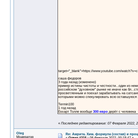
target="_blank">https://www.youtube.com/watch?v
саша федоров
3 года назад (изменено)
пример истины чистоты и честности...один из немн
российском "духовном" рынке не иначе как бл...ст
просветленным и поехал зарабатывать на сатсанга
которыми можно спекулировать всю оставшуюся ж
Termin100
1 год назад
Екхарт Толле вообще
300 евро
дерёт с человека
«
Последнее редактирование: 07 Февраля 2022, 2
Oleg
Re: Амрита. Хим. формула (состав) и проц
Модератор
«
Ответ #215 :
08 Февраля 2022, 00:18:47 »