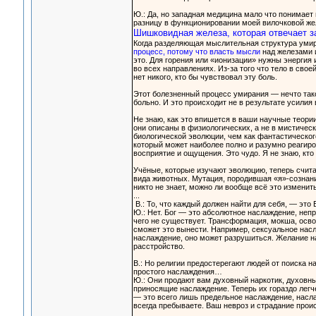
Ю.: Да, но западная медицина мало что понимает 
разницу в функционировании моей вилочковой жел
Шишковидная железа, которая отвечает за
Когда разделяющая мыслительная структура умир
процесс, потому что власть мысли
над железами и
это. Для горения или «ионизации» нужны энергия 
во всех направлениях. Из-за того что тело в сво
нет никого, кто бы чувствовал эту боль.
Этот болезненный процесс умирания — нечто такое
больно. И это происходит не в результате усилия 
Не знаю, как это впишется в ваши научные теори
они описаны в физиологических, а не в мистичес
биологической эволюции, чем как фантастическог
который может наиболее полно и разумно реагиро
восприятие и ощущения. Это чудо. Я не знаю, кто 
Учёные, которые изучают эволюцию, теперь счита
вида животных. Мутация, породившая «я»-сознание
никто не знает, можно ли вообще всё это изменить
...
В.: То, что каждый должен найти для себя, — это 
Ю.: Нет. Бог — это абсолютное наслаждение, непр
чего не существует. Трансформация, мокша, освоб
сможет это вынести. Например, сексуальное нас
наслаждение, оно может разрушиться. Желание н
расстройство.
В.: Но религии предостерегают людей от поиска 
простого наслаждения…
Ю.: Они продают вам духовный наркотик, духовн
приносящие наслаждение. Теперь их гораздо легче
— это всего лишь предельное наслаждение, насла
всегда пребываете. Ваш невроз и страдание проис
...