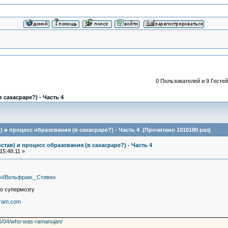
0 Пользователей и 9 Гостей
 сахасраре?) - Часть 4
) и процесс образования (в сахасраре?) - Часть 4 (Прочитано 1010180 раз)
став) и процесс образования (в сахасраре?) - Часть 4
15:48:11 »
/wiki/Вольфрам,_Стивен
го супeрмозгy
lfram.com
16/04/who-was-ramanujan/