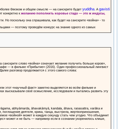
yuddha
gavisti
 наиболее близком и общем смысле — на санскрите будет
. А
ит конкретно к
желанию пополнить коровье стадо — это ж индусы,
ти. Но поскольку она спрашивала, как будет на санскрите «война» - то
льцами — поэтому проведём конкурс на знание одного из самых
а санскрите слово «война» означает желание получить больше коров»,
графе — в фильме «Прибытие» (2016). Один профессиональный лингвист
 Далее разговор продолжается с этого самого слова:
 или этот «научный факт» заметно выделяется во всём фильме и
умах высказывали своё осмысление, исследовали и пытались развить эту
āgama, abhyāmarda, āhavakāmyā, kandala, āhava, raṇasattra, varāka и
, поглощения деятеля, крика, танца, выстрела, жертвоприношения,
емое «войной» может в каждую секунду стать чем угодно. Что объединит
дес» может и не быть — например если в сознании укоренилось клише,