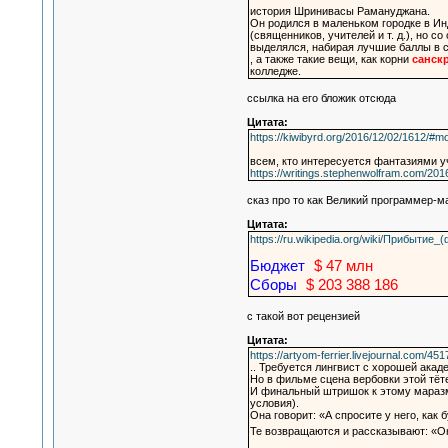
история Шринивасы Рамануджана.
Он родился в маленьком городке в Инд
(священников, учителей и т. д.), но
выделялся, набирая лучшие баллы в с
, а также такие вещи, как корни
санск
колледже.
ссылка на его бложик отсюда
Цитата:
https://kiwibyrd.org/2016/12/02/1612/#m
всем, кто интересуется фантазиями у
https://writings.stephenwolfram.com/201
сказ про то как Великий программер-
Цитата:
https://ru.wikipedia.org/wiki/Прибытие
Бюджет
$ 47 млн
Сборы
$ 203 388 186
с такой вот рецензией
Цитата:
https://artyom-ferrier.livejournal.com/451
.. Требуется лингвист с хорошей акад
Но в фильме сцена вербовки этой тёт
И финальный штришок к этому маразму
условия).
Она говорит: «А спросите у него, как 
Те возвращаются и рассказывают: «Он