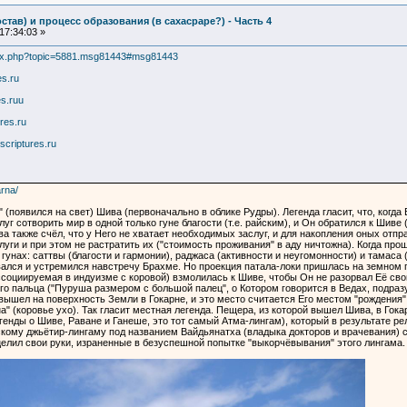
став) и процесс образования (в сахасраре?) - Часть 4
17:34:03 »
ndex.php?topic=5881.msg81443#msg81443
es.ru
es.ruu
res.ru
criptures.ru
arna/
я" (появился на свет) Шива (первоначально в облике Рудры). Легенда гласит, что, ко
слуг сотворить мир в одной только гуне благости (т.е. райским), и Он обратился к Ши
 также счёл, что у Него не хватает необходимых заслуг, и для накопления оных отпра
ги и при этом не растратить их ("стоимость проживания" в аду ничтожна). Когда про
 гунах: саттвы (благости и гармонии), раджаса (активности и неугомонности) и тамаса
ался и устремился навстречу Брахме. Но проекция патала-локи пришлась на земном п
ссоциируемая в индуизме с коровой) взмолилась к Шиве, чтобы Он не разорвал Её сво
 пальца ("Пуруша размером с большой палец", о Котором говорится в Ведах, подраз
ышел на поверхность Земли в Гокарне, и это место считается Его местом "рождения". "Г
на" (коровье ухо). Так гласит местная легенда. Пещера, из которой вышел Шива, в Гок
нды о Шиве, Раване и Ганеше, это тот самый Атма-лингам), который в результате рел
кому джьётир-лингаму под названием Вайдьянатха (владыка докторов и врачевания) с а
елил свои руки, израненные в безуспешной попытке "выкорчёвывания" этого лингама. 