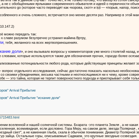
етить так в данном случае? Точно нет, и не только потому, что выбор из сотен санс
 а не с обобщёнными ярлыками современного обывателя и идеей о первичности объекта
тельного go (которое часто переводят как «корова, скот» и iṣṭi — «порыв, напор, поис
бособленного и очень сложного, встречается оно менее десяти раз. Например в этой ман
 ।। (10.147.2)
её можно передать так:
к славе разумом безупречно устранил майина Вртру,
ли
, тебя, желанного на всех жертвоприношениях.
кание доли
», и оно вызывало вопросы у комментаторов уже много столетий назад, и 
словами, которые используются также для обозначения прочих, гораздо более осяза
реализованные потенциальности любого рода, которые действующие принципы желают з
— вопрос отдельного исследования, сейчас достаточно показать насколько необоснова
 со своими убеждениями, весьма частными и неотносящимися ни к чему, кроме совре
ебе — это тайна, которая не терпит поверхностного подхода и приоткрывает себя тол
оров" Arrival Прибытие
оров" Arrival Прибытие "искание доли"
/6715483.html
ении вселенной и нашей солнечной системы. Бхарата -это планета Земля , а не какая
селенная, всемивидная, если дословно. Гора Меру, на самом деле, звезда Полярная , 
звездный свет", а не каменная глыба, скала в обычном понимании. Диаметр Полярной з
тур зайца. Остальные горы, описываемые Саджаем, это крупные звездные созвездия.