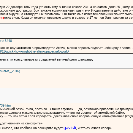
ии 22 декабря 1887 года (то есть ему было не «около 23», а на самом деле 25 , когда
 со скромным достатком. Британские колониальные правители Индии ввели в действие о
воем округе на стандартных экзаменах. Он также был известен своей исключительной
рит
ских слов. Когда он окончил среднюю школу в возрасте 17 лет, он был признан за 
ore-3440
ченых-соучастников в производстве Arrival, можно порекомендовать обширную запись
6/11/quick-how-might-the-alien-spacecraft-work/
математик консультировал создателей величайшего шындэвру
_(фильм,_2016)
739.html
емической базой, типа, светило. В таких случаях — да, возможно привлечение гражданс
еньки сделана максимально маразматично — вот на уровне той армейской байки.
 — то, как тётка себя «продаёт», доказывая свою несравненную квалификацию (когда в
будет «война» на санскрите».
gavisti
 сказал, что «война» на санскрите будет
, и это означает «спор».