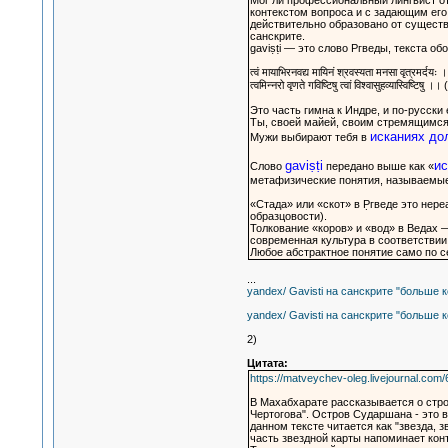
Мог ли профессиональный лингвист отв
контекстом вопроса и с задающим его,
действительно образовано от существи
санскрите.
gaviṣṭi — это слово Ргведы, текста о
त्वं मायाभिरनवद्य मायिनं श्रवस्यता मनसा वृत्रमर्दयः ।
त्वमिन्नरो वृणते गविष्टिषु त्वां विश्वासुहव्यास्विष्टिषु
Это часть гимна к Индре, и по-русски 
Ты, своей майей, своим стремящимся 
исканиях до
Мужи выбирают тебя в
gaviṣṭi
ис
Слово
передано выше как «
метафизические понятия, называемые 
«Стада» или «скот» в Р̣гведе это не
образцовости).
Толкование «коров» и «вод» в Ведах 
современная культура в соответствии
Любое абстрактное понятие само по с
...
yandex/ Gavisti на санскрите "больше к
yandex/ Gavisti на санскрите "больше к
2)
Цитата:
https://matveychev-oleg.livejournal.com
В Махабхарате рассказывается о стро
Чертогова". Остров Сударшана - это в
данном тексте читается как "звезда, 
часть звездной карты напоминает кон