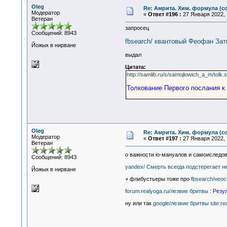
Oleg
Re: Амрита. Хим. формула (со
Модератор
«
Ответ #196 :
27 Января 2022, 
Ветеран
запросец
Сообщений: 8943
fbsearch/ квантовый Феофан Зат
Йожык в нирване
выдал
Цитата:
http://samlib.ru/s/samojlowich_a_m/tolk.
Толкование Первого послания к 
Oleg
Re: Амрита. Хим. формула (со
Модератор
«
Ответ #197 :
27 Января 2022, 
Ветеран
о важности io-мануалов и самоиследо
Сообщений: 8943
yandex/ Смерть всегда подстерегает н
Йожык в нирване
+ флибустьеры тоже про
fbsearch/неос
forum.realyoga.ru/лезвие бритвы
: Резу
ну или так
google/лезвие бритвы site:re