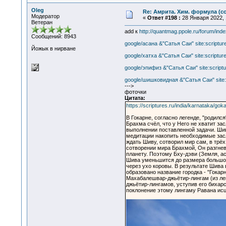
Oleg
Re: Амрита. Хим. формула (со
Модератор
«
Ответ #198 :
28 Января 2022, 
Ветеран
add к
http://quantmag.ppole.ru/forum/i
Сообщений: 8943
google/асана &"Сатья Саи" site:scriptur
Йожык в нирване
google/хатха &"Сатья Саи" site:scriptur
google/эпифиз &"Сатья Саи" site:scriptu
google/шишковидная &"Сатья Саи" site:s
--->
фоточки
Цитата:
https://scriptures.ru/india/karnataka/gok
В Гокарне, согласно легенде, "родилс
Брахма счёл, что у Него не хватит за
выполнении поставленной задачи. Шива
медитации накопить необходимые заслу
ждать Шиву, сотворил мир сам, в трёх
сотворении мира Брахмой, Он разгнев
планету. Поэтому Бху-дэви (Земля, а
Шива уменьшится до размера большого
через ухо коровы. В результате Шива в
образовано название городка - "Гокар
Махабалешвар-джьётир-лингам (из леге
джьётир-лингамов, уступив его бихарс
поклонение этому лингаму Равана исц