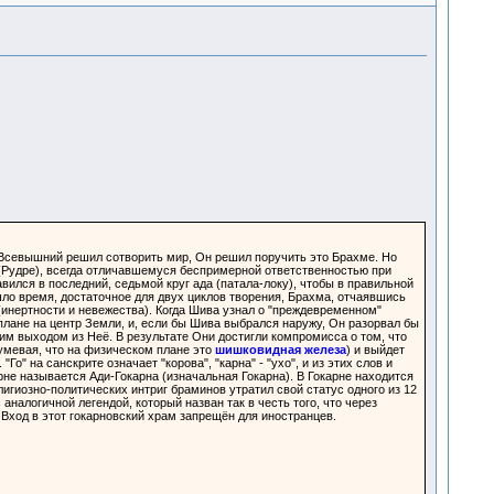
гда Всевышний решил сотворить мир, Он решил поручить это Брахме. Но
ве (Рудре), всегда отличавшемуся беспримерной ответственностью при
вился в последний, седьмой круг ада (патала-локу), чтобы в правильной
шло время, достаточное для двух циклов творения, Брахма, отчаявшись
 (инертности и невежества). Когда Шива узнал о "преждевременном"
лане на центр Земли, и, если бы Шива выбрался наружу, Он разорвал бы
им выходом из Неё. В результате Они достигли компромисса о том, что
умевая, что на физическом плане это
шишковидная железа
) и выйдет
о" на санскрите означает "корова", "карна" - "ухо", и из этих слов и
арне называется Ади-Гокарна (изначальная Гокарна). В Гокарне находится
игиозно-политических интриг браминов утратил свой статус одного из 12
налогичной легендой, который назван так в честь того, что через
Вход в этот гокарновский храм запрещён для иностранцев.