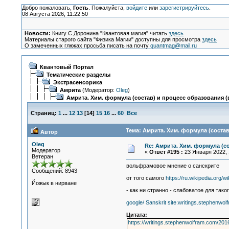
Добро пожаловать,
Гость
. Пожалуйста,
войдите
или
зарегистрируйтесь
.
08 Августа 2026, 11:22:50
Новости:
Книгу С.Доронина "Квантовая магия" читать
здесь
Материалы старого сайта "Физика Магии" доступны для просмотра
здесь
О замеченных глюках просьба писать на почту
quantmag@mail.ru
Квантовый Портал
Тематические разделы
Экстрасенсорика
Амрита
(Модератор:
Oleg
)
Амрита. Хим. формула (состав) и процесс образования (в
Страниц:
1
...
12
13
[
14
]
15
16
...
60
Все
Тема: Амрита. Хим. формула (состав
Автор
Oleg
Re: Амрита. Хим. формула (со
Модератор
«
Ответ #195 :
23 Января 2022, 
Ветеран
вольфрамовое мнение о санскрите
Сообщений: 8943
от того самого
https://ru.wikipedia.org
Йожык в нирване
- как ни cтраннo - слабоватое для тако
google/ Sanskrit site:writings.stephenwo
Цитата:
https://writings.stephenwolfram.com/20