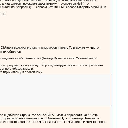
критских слов для мыслящего отвечающего был бы крайне связан с
 над словом, но скорее даже потому что слово gaviṣṭi (что
к, желание, запрос» )) — совсем нетипичный способ говорить о войне на
тре:
Сāйнана пояснял его как «поиск коров и вод». То и другое — чисто
емых объектов.
аполучить в собственность» (Ананда Кумарасвами, Учение Вед об
нно придание этому слову той роли, которую ему пытается приписать
менного образа мысли.
ько вдумчивому и спокойному.
 то индийская страна. МАХАБХАРАТА - можно перевести как " Сеча
которую огибает слева направо Млечный Путь. Го-звезда, Ра-свет в
везды состовляет 100 тысяч, а Солнца 10 тысяч йоджин. И чем то южная