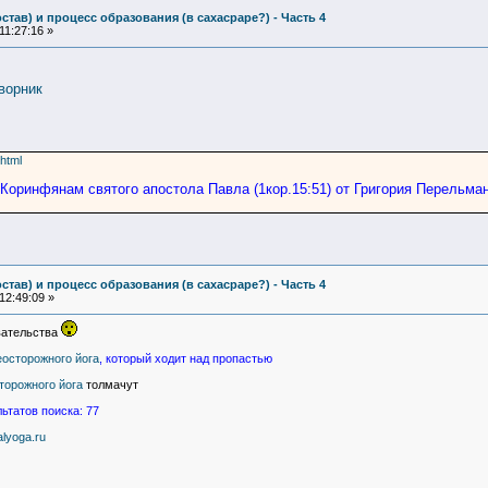
став) и процесс образования (в сахасраре?) - Часть 4
11:27:16 »
ворник
shtml
Коринфянам святого апостола Павла (1кор.15:51) от Григория Перельма
став) и процесс образования (в сахасраре?) - Часть 4
12:49:09 »
вательства
еосторожного йога
, который ходит над пропастью
торожного йога
толмачут
льтатов поиска: 77
alyoga.ru