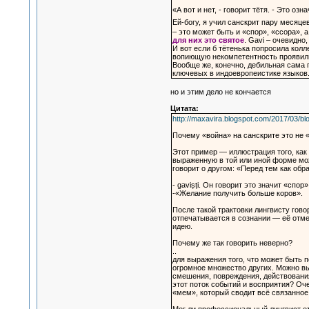
«А вот и нет, - говорит тётя. - Это озна
Ей-богу, я учил санскрит пару месяце
– это может быть и «спор», «ссора», 
для них это святое
. Gavi – очевидно,
И вот если б тётенька попросила колл
вопиющую некомпетентность проявили
Вообще же, конечно, дебильная сама 
ключевых в индоевропеистике языков. 
но и этим дело не кончается
Цитата:
http://maxavira.blogspot.com/2017/03/blo
Почему «война» на санскрите это не 
Этот пример — иллюстрация того, как
выраженную в той или иной форме мо
говорит о другом: «Перед тем как обр
- gaviṣṭi. Он говорит это значит «спор
-«Желание получить больше коров».
После такой трактовки лингвисту гов
отпечатывается в сознании — её отме
идею.
Почему же так говорить неверно?
..
для выражения того, что может быть по
огромное множество других. Можно вы
смешения, повреждения, действования
этот поток событий и восприятия? Оч
«мем», который сводит всё связанное