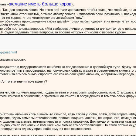
желание иметь больше коров
чает «
».
в. Так, для ознакомления. Но этого всё-таки достаточно, чтобы знать, что «война», в
а также «воинственность», а также «вожделение». Этимологически, возможно, и восход
 тот же корень, что в «говядине» и в английском “cow”.
егу объяснить происхождение слова gavisti – то могла бы подловить на некомпетентнос
 оба «светила».
по себе постановка вопроса. «Мы выбираем лучшего лингвиста для контактов с прише
И будем задавать такие вопросы, за провал которых отчислят с первого курса».
g-post.html
«желание коров».
 создаются и поддерживаются ошибочные представления о древней культуре. Фразу «н
жно встретить в кроссвордах, на популярных сайтах и даже в современном кинемато
атитесь за его помощью, спросите его как на санскрите «война», и обратный перевод».
». А что это значит по-вашему?
орят что он получил задание, подразумевая его высокий профессионализм. Эта фраза,
тили критики в рецензиях, а зрители и лингвисты в обсуждениях и тематических фор
нято как «война» хоть в каком-то смысле, есть слова yuddha, anīka, abhisampāta, abhy
разить здесь смыслы столкновения, сияния, подвига, аскезы, ненапрасного, отмщения
, дхармы кшатриев, нетерпеливости и поиска сражения. Для каждого человека называ
евидно что-то бесконечно большее чем любые его составляющие. Но этого потока «чу
 восприятие к одному привнесённому из-вне знаменателю.