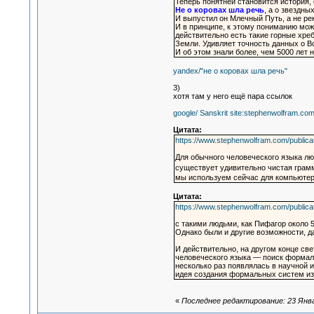
Теперь понятней становится история,
Не о коровах шла речь
, а о звездны
И выпустил он Млечный Путь, а не рек
И в принципе, к этому пониманию можн
действительно есть такие горные хреб
Земли. Удивляет точность данных о В
И об этом знали более, чем 5000 лет н
yandex/"не о коровах шла речь"
3)
хотя там у него ещё пара ссылок
google/ Sanskrit site:stephenwolfram.co
Цитата:
https://www.stephenwolfram.com/publicat
Для обычного человеческого языка люд
существует удивительно чистая грам
мы используем сейчас для компьютер
Цитата:
https://www.stephenwolfram.com/publica
с такими людьми, как Пифагор около 5
Однако были и другие возможности, да
И действительно, на другом конце све
человеческого языка — поиск формаль
несколько раз появлялась в научной и
идея создания формальных систем из 
«
Последнее редактирование: 23 Январ