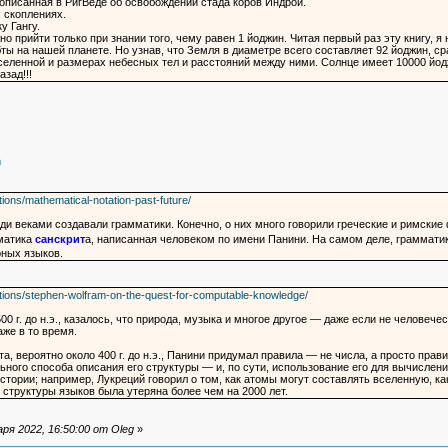
 описанная в РигВеде об освобождении стада коров Индрой.
х скоплениях.
у Гангу.
о прийти только при знании того, чему равен 1 йоджин. Читая первый раз эту книгу, я
ты на нашей планете. Но узнав, что Земля в диаметре всего составляет 92 йоджин, ср
селенной и размерах небесных тел и расстояний между ними. Солнце имеет 10000 йод
азад!!!
m
ions/mathematical-notation-past-future/
и веками создавали грамматики. Конечно, о них много говорили греческие и римские ф
матика
санскрит
а, написанная человеком по имени Панини. На самом деле, граммати
ных языков.
tions/stephen-wolfram-on-the-quest-for-computable-knowledge/
00 г. до н.э., казалось, что природа, музыка и многое другое — даже если не челове
же в то время.
та, вероятно около 400 г. до н.э., Панини придумал правила — не числа, а просто пр
ного способа описания его структуры — и, по сути, использование его для вычислен
стории; например, Лукреций говорил о том, как атомы могут составлять вселенную, к
структуры языков была утеряна более чем на 2000 лет.
я 2022, 16:50:00 от Oleg
»