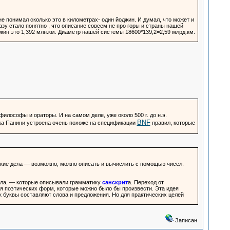
 не понимал сколько это в километрах- один йоджин. И думал, что может и
азу стало понятно , что описание совсем не про горы и страны нашей
жин это 1,392 млн.км. Диаметр нашей системы 18600*139,2=2,59 млрд.км.
илософы и ораторы. И на самом деле, уже около 500 г. до н.э.
BNF
ка Панини устроена очень похоже на спецификации
правил, которые
ческие дела — возможно, можно описать и вычислить с помощью чисел.
авила, — которые описывали грамматику
санскрит
а. Переход от
ия поэтических форм, которые можно было бы произвести. Эта идея
ак буквы составляют слова и предложения. Но для практических целей
Записан