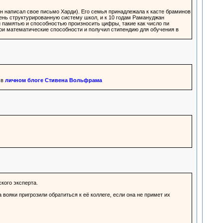
 он написал свое письмо Харди). Его семья принадлежала к касте браминов
чень структурированную систему школ, и к 10 годам Рамануджан
 памятью и способностью произносить цифры, такие как число пи
свои математические способности и получил стипендию для обучения в
 в
личном блоге Стивена Вольфрама
кого эксперта.
ояки пригрозили обратиться к её коллеге, если она не примет их