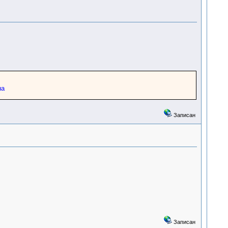
на
Записан
Записан