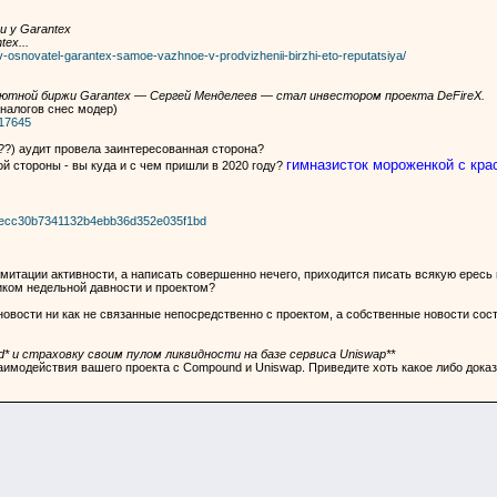
 у Garantex
ex...
v-osnovatel-garantex-samoe-vazhnoe-v-prodvizhenii-birzhi-eto-reputatsiya/
ютной биржи Garantex — Сергей Менделеев — стал инвестором проекта DeFireX.
аналогов снес модер)
117645
(??) аудит провела заинтересованная сторона?
гимназисток мороженкой с кра
ой стороны - вы куда и с чем пришли в 2020 году?
b2fecc30b7341132b4ebb36d352e035f1bd
имитации активности, а написать совершенно нечего, приходится писать всякую ересь
иком недельной давности и проектом?
новости ни как не связанные непосредственно с проектом, а собственные новости сос
* и страховку своим пулом ликвидности на базе сервиса Uniswap**
аимодействия вашего проекта с Compound и Uniswap. Приведите хоть какое либо доказ