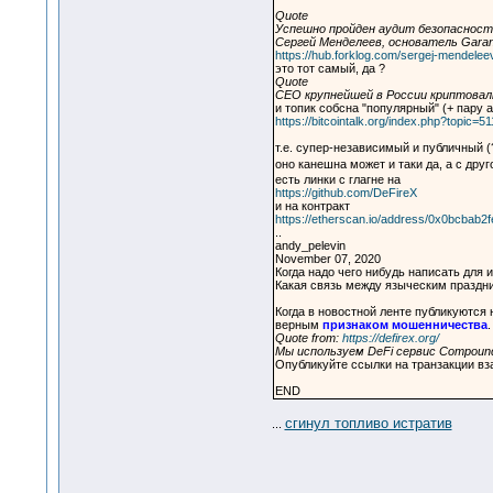
Quote
Успешно пройден аудит безопасности
Сергей Менделеев, основатель Garant
https://hub.forklog.com/sergej-mendelee
это тот самый, да ?
Quote
CEO крупнейшей в России криптовал
и топик собсна "популярный" (+ пару 
https://bitcointalk.org/index.php?topic=5
т.е. супер-независимый и публичный 
оно канешна может и таки да, а с друг
есть линки с глагне на
https://github.com/DeFireX
и на контракт
https://etherscan.io/address/0x0bcba
..
andy_pelevin
November 07, 2020
Когда надо чего нибудь написать для 
Какая связь между языческим праздн
Когда в новостной ленте публикуются 
верным
признаком мошенничества
.
Quote from:
https://defirex.org/
Мы используем DeFi сервис Compound
Опубликуйте ссылки на транзакции вз
END
сгинул топливо истратив
...