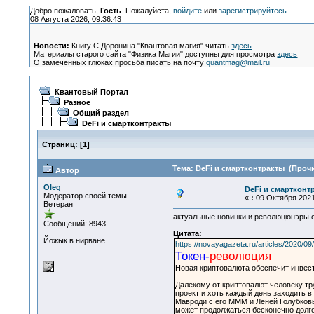
Добро пожаловать,
Гость
. Пожалуйста,
войдите
или
зарегистрируйтесь
.
08 Августа 2026, 09:36:43
Новости:
Книгу С.Доронина "Квантовая магия" читать
здесь
Материалы старого сайта "Физика Магии" доступны для просмотра
здесь
О замеченных глюках просьба писать на почту
quantmag@mail.ru
Квантовый Портал
Разное
Общий раздел
DeFi и смартконтракты
Страниц:
[
1
]
Тема: DeFi и смартконтракты (Прочи
Автор
Oleg
DeFi и смартконт
Модератор своей темы
«
:
09 Октября 2021,
Ветеран
актуальные новинки и революцiонэры 
Сообщений: 8943
Цитата:
Йожык в нирване
https://novayagazeta.ru/articles/2020/09
Токен-
революция
Новая криптовалюта обеспечит инвест
Далекому от криптовалют человеку труд
проект и хоть каждый день заходить 
Мавроди с его МММ и Лёней Голубковы
может продолжаться бесконечно долго