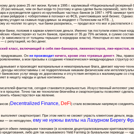
ому делу ровно 25 лет жизни. Купив в 1995 г. карликовый «Национальный резервный ба
0 раз меньше, чем он был когда-то (поэтому и цена сделки была скромной), зато без 
ара и руководителя одного из крупнейших частных банков (в 1997 г. НРБ занимал тре
а атаки рейдеров с «оборотнями в погонах» из ФСБ, уничтоживших мой бизнес. Однако
ладелец угодил на скамью подсудимых за инцидент с Полонским на НТВ…),
ому из «коллег по цеху», чьи банки разорились, — продал все что мог и расплатился с
ои банки, положив в карман клиентские деньги. Именно так поступили известные когд
ийских «банкстеров» из тысяч банков, присвоив от 35 до 75% активов, в сумме соста
» (в зависимости от толщины «крыши» в коридорах власти). Некоторые из них посмеи
— с репутацией, но без денег.
кий класс, включающий в себя лже-банкиров, лжеинвесторов, лже-юристов, л
х придумавших. Он
не производит
ничего, кроме этих «грязных денег»
. Увы, право
проявлениями, а мои призывы к созданию «тематических» международных структур ос
думывают и производят материальные и нематериальные блага, двигают научно-техни
доходы несопоставимы с не подкрепленным никаким физическим или интеллектуальным
банковских услуг ввиду их дороговизны и отсутствия интереса к малоимущим со стор
няет в нищету народы и целые континенты.
исателей-фантастов, сегодня становится реальностью. Искусственный интеллект уже 
ти в прошлое. Точно так же технологии блокчейна и смартконтракты позволяют сдел
ренить «банкстерство» как явление.
Decentralized Finance,
DeFi
нсов (
) стало возможным напрямую соединять 
 выполняет смартконтракт. При этом никто не сможет украсть клиентские деньги, вед
ему не нужны виллы на Лазурном Берегу Фр
ики — он неподкупен,
дится обмен ликвидными токенами (в основном децентрализованными криптовалютами)
го кредитования, либо для так называемого Yield Farming (в буквальном переводе — 