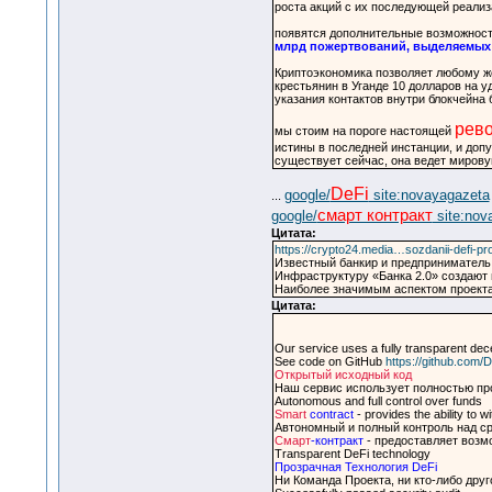
роста акций с их последующей реализ
появятся дополнительные возможности
млрд пожертвований, выделяемых 
Криптоэкономика позволяет любому же
крестьянин в Уганде 10 долларов на у
указания контактов внутри блокчейна 
рев
мы стоим на пороге настоящей
истины в последней инстанции, и допу
существует сейчас, она ведет мирову
DeFi
google/
site:novayagazeta
...
смарт контракт
google/
site:nov
Цитата:
https://crypto24.media…sozdanii-defi-pr
Известный банкир и предприниматель 
Инфраструктуру «Банка 2.0» создают
Наиболее значимым аспектом проекта 
Цитата:
Our service uses a fully transparent dec
See code on GitHub
https://github.com/
Открытый исходный код
Наш сервис использует полностью пр
Autonomous and full control over funds
Smart
contract
- provides the ability to w
Автономный и полный контроль над с
Смарт
-контракт
- предоставляет возмо
Transparent DeFi technology
Прозрачная Технология DeFi
Ни Команда Проекта, ни кто-либо друг