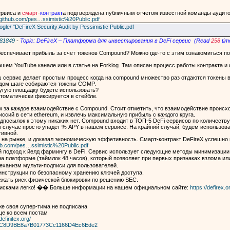
ервиса и
смарт-
контракт
а подтверждена публичным отчетом известной команды аудито
//github.com/pes…ssimistic%20Public.pdf
ogle/ "DeFireX Security Audit by Pessimistic Public.pdf
281849
-
Topic: DeFireX – Платформа для инвестирования в DeFi сервис (Read
258
tim
беспечивает прибыль за счет токенов Compound? Можно где-то с этим ознакомиться п
шем YouTube канале или в статье на Forklog. Там описан процесс работы контракта 
сервис делает простым процесс когда на compound множество раз отдаются токены в з
аждом шаге собираются токены COMP.
угую площадку будете использовать?
втоматически фиксируется в стейбле.
за каждое взаимодействие с Compound. Стоит отметить, что взаимодействие происход
ссий в сети ethereum, и извлечь максимальную прибыль с каждого круга.
редпосылок к этому никаких нет. Compound входит в ТОП-5 DeFi сервисов по количеств
ом случае просто упадет % APY в нашем сервисе. На крайний случай, будем использо
ивной.
на рынке, и доказал экономическую эффетивность. Смарт-контракт DeFireX успешно 
hub.com/pes…ssimistic%20Public.pdf
 подход к йелд фармингу в DeFi. Сервис использует следующие методы минимизации 
 платформе (таймлок 48 часов), который позволяет при первых признаках взлома или
еханизм мульти-подписи для пользователей.
нструкции по безопасному хранению ключей доступа.
ежать риск физической блокировки по решению SEC.
исками легко! �� Больше информации на нашем официальном сайте:
https://defirex.o
аже своя супер-тима не подписана
ще ко всем постам
efinitex.org/
69C9C8D9BE8a7B01773Cc1166D4Ec6Ede2