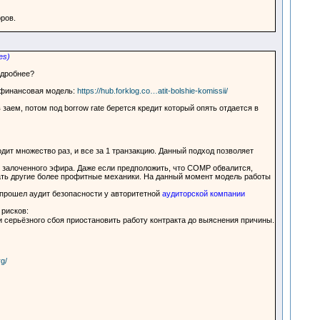
ров.
es)
одробнее?
и финансовая модель:
https://hub.forklog.co…atit-bolshie-komissii/
аем, потом под borrow rate берется кредит который опять отдается в
ит множество раз, и все за 1 транзакцию. Данный подход позволяет
у залоченного эфира. Даже если предположить, что COMP обвалится,
вать другие более профитные механики. На данный момент модель работы
прошел аудит безопасности у авторитетной
аудиторской компании
рисков:
 серьёзного сбоя приостановить работу контракта до выяснения причины.
rg/