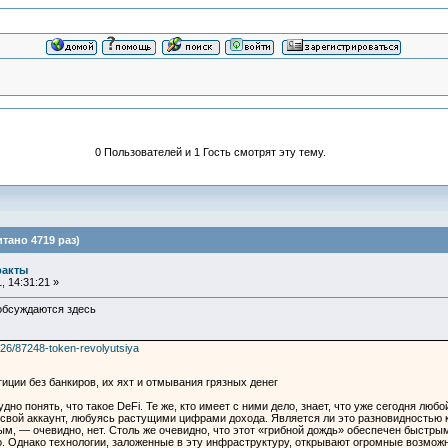
0 Пользователей и 1 Гость смотрят эту тему.
тано 4719 раз)
ракты
 14:31:21 »
обсуждаются здесь
/26/87248-token-revolyutsiya
иции без банкиров, их яхт и отмывания грязных денег
но понять, что такое DeFi. Те же, кто имеет с ними дело, знает, что уже сегодня люб
в свой аккаунт, любуясь растущими цифрами дохода. Является ли это разновидностью 
м, — очевидно, нет. Столь же очевидно, что этот «грибной дождь» обеспечен быстрым
. Однако технологии, заложенные в эту инфраструктуру, открывают огромные возмож