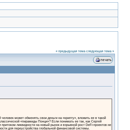
« предыдущая тема
следующая тема »
ой человек может обменять свои деньги на «крипту», вложить ее в такой
классической «пирамиды Понци»? Если понимать ее так, как Сергей
 притоком ликвидности на новый рынок и взрывной рост DeFi-проектов не
ности для переустройства глобальной финансовой системы.