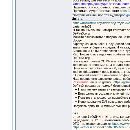
Successfully passed security audit
Успешно пройден аудит безопасности
Надежность и прозрачность нашего с
Прочитать Аудит безопасности
https:
Смотрим отзывы про тех аудиторов
go
Цитата:
https://bitcointalk.org/index.php?topic=5
carizmerlin31
Я так понимаю, ваш смарт контракт о
DeFireX.org
Можете ознакомиться подробнее на на
bloogy
Вкратце ознакомился. Получается ваш 
заем и опять берется кредит. И на к
А если цена COMP обвалится в 0? Др
P.s. Понравилась идея что прибыль а
DeFireX.org
Все верно, токены COMP мы получаем 
значительно экономить на оплате коми
Цена не может обвалится в 0, ну и п
значит обвалится и весь рынок, в эт
с Compond является наиболее эффект
Наш сервис уже зарекомендовал себя 
Pessimistic
, линк на github -
https://git
DeFireX предлагает самый безопасный
⠀➖ Наличие механизма «заморозки» на
⠀➖ Возможность создания ключей и м
⠀➖ Пользователю даются подробные и
⠀➖ Использование DAI позволяет изб
Получать прибыль с минимальными р
diks
в твиторе 1 (ОДИН!) чЫтатель, т.е. д
на реддите 0 (НОЛЬ) комментов вооб
DFX - на скане находит от
https://www.d
https://etherscan.io/token/0xf1f5De