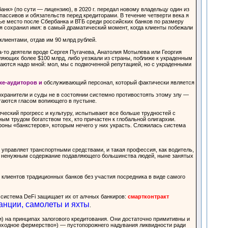
нк» (по сути — лицензию), в 2020 г. передал новому владельцу один из
пассивов и обязательств перед кредиторами. В течение четверти века я
тье место после Сбербанка и ВТБ среди российских банков по размеру
 я сохранил имя: в самый драматический момент, когда клиенты побежали
 клиентами, отдав им 90 млрд рублей.
а-то деятели вроде Сергея Пугачева, Анатолия Мотылева или Георгия
вляющих более $100 млрд, либо уезжали из страны, поближе к украденным
ваются надо мной: мол, мы с подмоченной репутацией, но с украденными
же-аудиторов и
обслуживающий персонал, который фактически является
охранители и суды не в состоянии системно противостоять этому злу —
таются гласом вопиющего в пустыне.
ческий прогресс и культуру, испытывают все больше трудностей с
 трудом богатством тех, кто причастен к глобальной олигархии.
оны «банкстеров», которым нечего у них украсть. Сложилась система
управляет транспортными средствами, и такая профессия, как водитель,
ать ненужным содержание подавляющего большинства людей, ныне занятых
клиентов традиционных банков без участия посредника в виде самого
ь система DeFi защищает их от алчных банкиров:
смартконтракт
анции, самолеты и яхты
.
 на принципах залогового кредитования. Они достаточно примитивны и
«доходное фермерство») — пустопорожнего надувания ликвидности ради