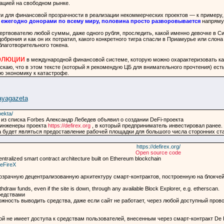
ацией на свободном рынке.
 для финансовой прозрачности в реализации некоммерческих проектов — к примеру, в 
ежегодно донорами по всему миру, половина просто разворовывается
напрямую
ртвователю любой суммы, даже одного рубля, проследить, какой именно девочке в Си
добрения и как он их потратил, какого конкретного тигра спасли в Приамурье или сло
благотворительного токена.
олюции
в международной финансовой системе, которую можно охарактеризовать как
скаю, что в этом тексте (который я рекомендую ЦБ для внимательного прочтения) есть
ю экономику к катастрофе.
ayagazeta
oekta/
из списка Forbes Александр Лебедев объявил о создании DeFi-проекта
 инженеры проекта
https://defirex.org
, в который предприниматель инвестировал ранее.
будет являться предоставление рабочей площадки для большого числа сторонних ста
https://defirex.org/
Open source code
entralized smart contract architecture built on Ethereum blockchain
DeFireX
озрачную децентрализованную архитектуру смарт-контрактов, построенную на блокче
ithdraw funds, even if the site is down, through any available Block Explorer, e.g. etherscan.
редствами
жность выводить средства, даже если сайт не работает, через любой доступный прово
ой не имеет доступа к средствам пользователей, внесенным через смарт-контракт De 