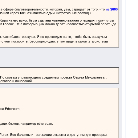
сфере благотворительности, которая, увы, страдает от того, что
из $600
 или через так называемые административные расходы.
бири на его взнос была сделана жизненно важная операция, получил ли
на в Габоне. Всю информацию можно делать полностью открытой вплоть до
 «антибанкстерскую». Я не претендую на то, чтобы быть оракулом
 с чем поспорить. Бесспорно одно: в том виде, в каком эта система
 По словам управляющего созданием проекта Сергея Менделеева ..
ртапов и инноваций.
йне Ethereum
дник блоков, например etherscan.
Forex. Все балансы и транзакции открыты и доступны для проверки.