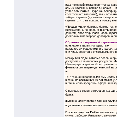
Ваш покорный слуга посвятил банковск
самых надежных банков в России — в 2
успел побывать в шкуре как бенефици
собственного капитала), так и объект
забирать деньги (ну конечно, ведь в
сделал то, что не пришло в голову ник
«Продвинутые» банкиры банкротили св
Беджамова. С конца 90-х тысячи росс
деньгам, либо открывали новое «дело
десятками миллиардов долларов, а он 
Образовался огромный паразитичес
правящим в целых государствах,
называемых офшорами, и странах, и
они лишь борются с отдельными его 
Между тем люди, которые реально при
доступом к финансовым ресурсам. Их 
Миллиарды людей вообще отрезаны от 
финансового апартеида, который заго
...
То, что еще недавно было вымыслом п
в течение ближайших 10 лет может уй
в финансово-кредитной сфере, и иско
С помощью децентрализованных фина
банка,
функционал которого в данном случае
подчиняется только законам математ
В основе текущих DeFi-проектов нахо
служат либо для банального залогово