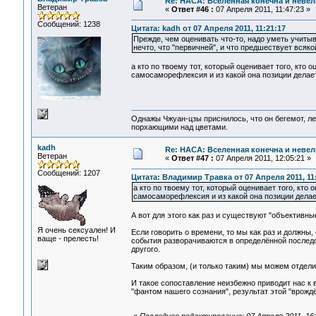
Re: НАСА: Вселенная конечна и невел
Ветеран
«
Ответ #46 :
07 Апреля 2011, 11:47:23 »
Сообщений: 1238
Цитата: kadh от 07 Апреля 2011, 11:21:17
Прежде, чем оценивать что-то, надо уметь учитыва
нечто, что "первичней", и что предшествует всяко
а кто по твоему тот, который оценивает того, кто
самосаморефлексия и из какой она позиции делае
Однажы Чжуан-цзы приснилось, что он бегемот, л
порхающими над цветами.
kadh
Re: НАСА: Вселенная конечна и невел
Ветеран
«
Ответ #47 :
07 Апреля 2011, 12:05:21 »
Сообщений: 1207
Цитата: Владимир Травка от 07 Апреля 2011, 11
а кто по твоему тот, который оценивает того, кто
самосаморефлексия и из какой она позиции дела
А вот для этого как раз и существуют "объективны
Я очень сексуален! И
Если говорить о времени, то мы как раз и должны,
ваще - прелесть!
события разворачиваются в определённой последов
другого.
Таким образом, (и только таким) мы можем отделит
И такое сопоставление неизбежно приводит нас к 
"фантом нашего сознания", результат этой "врожд