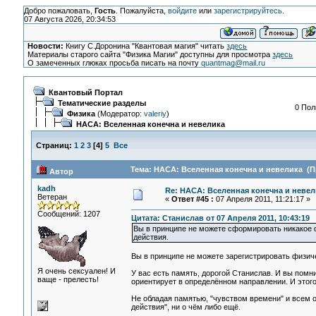
Добро пожаловать,
Гость
. Пожалуйста,
войдите
или
зарегистрируйтесь
.
07 Августа 2026, 20:34:53
Новости:
Книгу С.Доронина "Квантовая магия" читать
здесь
Материалы старого сайта "Физика Магии" доступны для просмотра
здесь
О замеченных глюках просьба писать на почту
quantmag@mail.ru
Квантовый Портал
Тематические разделы
0 Пол
Физика
(Модератор:
valeriy
)
НАСА: Вселенная конечна и невелика
Страниц:
1
2
3
[
4
]
5
Все
Тема: НАСА: Вселенная конечна и невелика (П
Автор
kadh
Re: НАСА: Вселенная конечна и невел
Ветеран
«
Ответ #45 :
07 Апреля 2011, 11:21:17 »
Сообщений: 1207
Цитата: Станислав от 07 Апреля 2011, 10:43:19
Вы в принципе не можете сформировать никакое ф
действия.
Вы в принципе не можете зарегистрировать физич
Я очень сексуален! И
У вас есть память, дорогой Станислав. И вы помнит
ваще - прелесть!
ориентирует в определённом направлении. И этого
Не обладая памятью, "чувством времени" и всем ос
действия", ни о чём либо ещё.