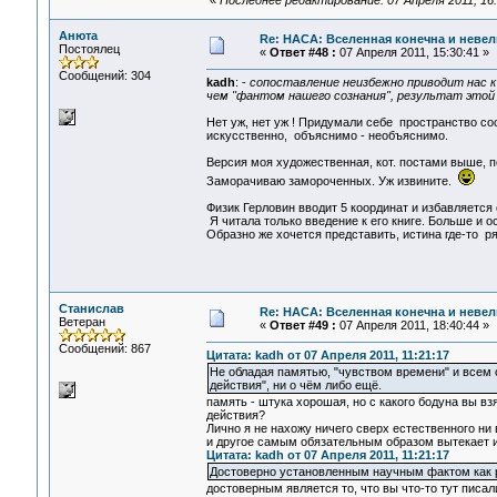
«
Последнее редактирование: 07 Апреля 2011, 16:
Анюта
Re: НАСА: Вселенная конечна и невел
Постоялец
«
Ответ #48 :
07 Апреля 2011, 15:30:41 »
Сообщений: 304
kadh
: -
сопоставление неизбежно приводит нас к
чем "фантом нашего сознания", результат этой 
Нет уж, нет уж ! Придумали себе пространство со
искусственно, объяснимо - необъяснимо.
Версия моя художественная, кот. постами выше, п
Заморачиваю замороченных. Уж извините.
Физик Герловин вводит 5 координат и избавляется
Я читала только введение к его книге. Больше и о
Образно же хочется представить, истина где-то ряд
Станислав
Re: НАСА: Вселенная конечна и невел
Ветеран
«
Ответ #49 :
07 Апреля 2011, 18:40:44 »
Сообщений: 867
Цитата: kadh от 07 Апреля 2011, 11:21:17
Не обладая памятью, "чувством времени" и всем о
действия", ни о чём либо ещё.
память - штука хорошая, но с какого бодуна вы в
действия?
Лично я не нахожу ничего сверх естественного ни 
и другое самым обязательным образом вытекает и
Цитата: kadh от 07 Апреля 2011, 11:21:17
Достоверно установленным научным фактом как ра
достоверным является то, что вы что-то тут писали