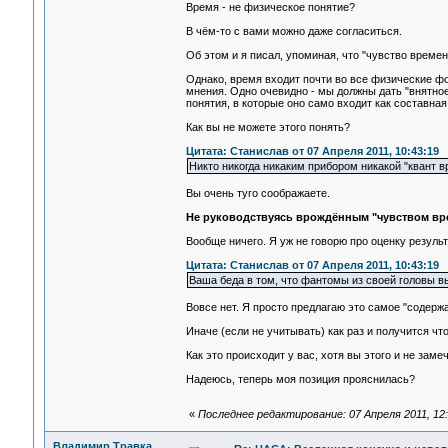
Время - не физическое понятие?
В чём-то с вами можно даже согласиться.
Об этом и я писал, упоминая, что "чувство времен
Однако, время входит почти во все физические ф
мнения. Одно очевидно - мы должны дать "внятное
понятия, в которые оно само входит как составная
Как вы не можете этого понять?
Цитата: Станислав от 07 Апреля 2011, 10:43:19
Никто никогда никаким прибором никакой "квант в
Вы очень туго соображаете.
Не руководствуясь врождённым "чувством вре
Вообще ничего. Я уж не говорю про оценку результ
Цитата: Станислав от 07 Апреля 2011, 10:43:19
Ваша беда в том, что фантомы из своей головы в
Вовсе нет. Я просто предлагаю это самое "содержа
Иначе (если не учитывать) как раз и получится ч
Как это происходит у вас, хотя вы этого и не заме
Надеюсь, теперь моя позиция прояснилась?
«
Последнее редактирование: 07 Апреля 2011, 12:
Владимир Травка