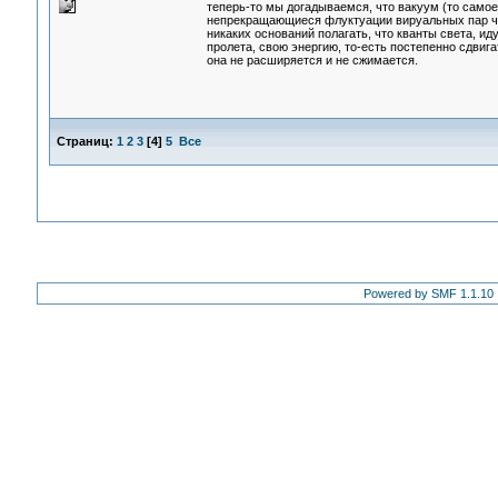
теперь-то мы догадываемся, что вакуум (то само
непрекращающиеся флуктуации вируальных пар час
никаких оснований полагать, что кванты света, ид
пролета, свою энергию, то-есть постепенно сдвига
она не расширяется и не сжимается.
Страниц:
1
2
3
[
4
]
5
Все
Powered by SMF 1.1.10