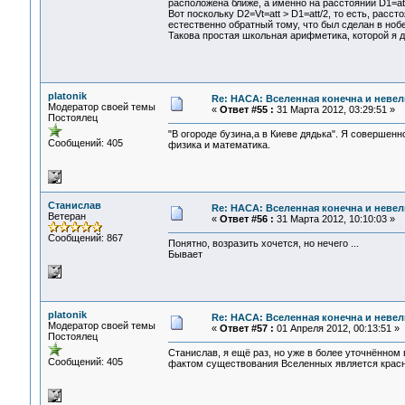
расположена ближе, а именно на расстоянии D1=att
Вот поскольку D2=Vt=att > D1=att/2, то есть, рас
естественно обратный тому, что был сделан в нобе
Такова простая школьная арифметика, которой я 
platonik
Re: НАСА: Вселенная конечна и невел
Модератор своей темы
«
Ответ #55 :
31 Марта 2012, 03:29:51 »
Постоялец
"В огороде бузина,а в Киеве дядька". Я совершенн
Сообщений: 405
физика и математика.
Станислав
Re: НАСА: Вселенная конечна и невел
Ветеран
«
Ответ #56 :
31 Марта 2012, 10:10:03 »
Сообщений: 867
Понятно, возразить хочется, но нечего ...
Бывает
platonik
Re: НАСА: Вселенная конечна и невел
Модератор своей темы
«
Ответ #57 :
01 Апреля 2012, 00:13:51 »
Постоялец
Станислав, я ещё раз, но уже в более уточнённом
Сообщений: 405
фактом существования Вселенных является красн