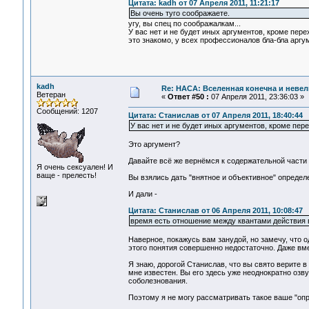
Цитата: kadh от 07 Апреля 2011, 11:21:17
Вы очень туго соображаете.
угу, вы спец по соображалкам...
У вас нет и не будет иных аргументов, кроме пере
это знакомо, у всех профессионалов бла-бла аргум
kadh
Re: НАСА: Вселенная конечна и невел
Ветеран
«
Ответ #50 :
07 Апреля 2011, 23:36:03 »
Сообщений: 1207
Цитата: Станислав от 07 Апреля 2011, 18:40:44
У вас нет и не будет иных аргументов, кроме пере
Это аргумент?
Давайте всё же вернёмся к содержательной части 
Я очень сексуален! И
ваще - прелесть!
Вы взялись дать "внятное и объективное" определ
И дали -
Цитата: Станислав от 06 Апреля 2011, 10:08:47
время есть отношение между квантами действия 
Наверное, покажусь вам занудой, но замечу, что о
этого понятия совершенно недостаточно. Даже вм
Я знаю, дорогой Станислав, что вы свято верите в
мне известен. Вы его здесь уже неоднократно озв
соболезнования.
Поэтому я не могу рассматривать такое ваше "опре