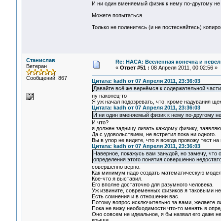
И ни один вменяемый физик к нему по-другому не 
Можете попытаться.
Только не поленитесь (и не постесняйтесь) копир
Станислав
Re: НАСА: Вселенная конечна и невел
Ветеран
«
Ответ #51 :
08 Апреля 2011, 00:02:56 »
Сообщений: 867
Цитата: kadh от 07 Апреля 2011, 23:36:03
Давайте всё же вернёмся к содержательной части
ну наконец-то
Я уж начал подозревать, что, кроме надувания щек,
Цитата: kadh от 07 Апреля 2011, 23:36:03
И ни один вменяемый физик к нему по-другому не
И что?
я должен задницу лизать каждому физику, заявл
Да с удовольствием, не встретил пока ни одного.
Вы в упор не видите, что я всегда провожу тест н
Цитата: kadh от 07 Апреля 2011, 23:36:03
Наверное, покажусь вам занудой, но замечу, что 
определения этого понятия совершенно недостато
совершенно верно.
Как минимум надо создать математическую модель 
Кое-что я выставил.
Его вполне достаточно для разумного человека.
Уж извините, современных физиков я таковыми не
Есть сомнения и в отношении вас.
Потому вопрос исключительно за вами, желаете л
Пока не вижу необходимости что-то менять в опре
Оно совсем не идеальное, я бы назвал его даже н
крыши.