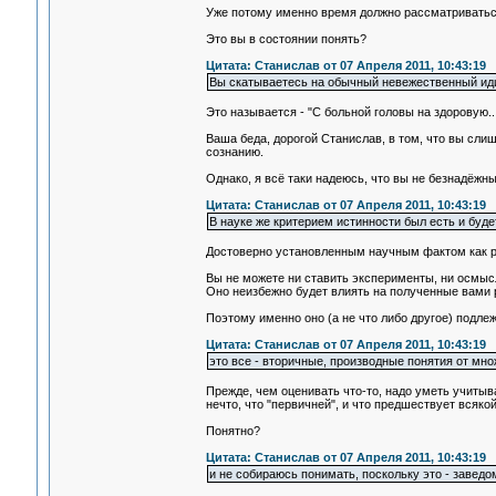
Уже потому именно время должно рассматриваться
Это вы в состоянии понять?
Цитата: Станислав от 07 Апреля 2011, 10:43:19
Вы скатываетесь на обычный невежественный иди
Это называется - "С больной головы на здоровую...
Ваша беда, дорогой Станислав, в том, что вы сли
сознанию.
Однако, я всё таки надеюсь, что вы не безнадёжны
Цитата: Станислав от 07 Апреля 2011, 10:43:19
В науке же критерием истинности был есть и буд
Достоверно установленным научным фактом как раз
Вы не можете ни ставить эксперименты, ни осмыс
Оно неизбежно будет влиять на полученные вами р
Поэтому именно оно (а не что либо другое) подле
Цитата: Станислав от 07 Апреля 2011, 10:43:19
это все - вторичные, производные понятия от мно
Прежде, чем оценивать что-то, надо уметь учитыват
нечто, что "первичней", и что предшествует всякой
Понятно?
Цитата: Станислав от 07 Апреля 2011, 10:43:19
и не собираюсь понимать, поскольку это - заведо