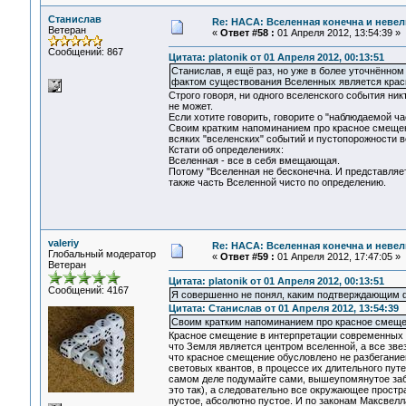
Станислав
Re: НАСА: Вселенная конечна и невел
Ветеран
«
Ответ #58 :
01 Апреля 2012, 13:54:39 »
Сообщений: 867
Цитата: platonik от 01 Апреля 2012, 00:13:51
Станислав, я ещё раз, но уже в более уточнённо
фактом существования Вселенных является крас
Строго говоря, ни одного вселенского события ник
не может.
Если хотите говорить, говорите о "наблюдаемой ча
Своим кратким напоминанием про красное смещен
всяких "вселенских" событий и пустопорожности в
Кстати об определениях:
Вселенная - все в себя вмещающая.
Потому "Вселенная не бесконечна. И представляет
также часть Вселенной чисто по определению.
valeriy
Re: НАСА: Вселенная конечна и невел
Глобальный модератор
«
Ответ #59 :
01 Апреля 2012, 17:47:05 »
Ветеран
Цитата: platonik от 01 Апреля 2012, 00:13:51
Сообщений: 4167
Я совершенно не понял, каким подтверждающим 
Цитата: Станислав от 01 Апреля 2012, 13:54:39
Своим кратким напоминанием про красное смещен
Красное смещение в интерпретации современных н
что Земля является центром вселенной, а все зве
что красное смещение обусловлено не разбеганием
световых квантов, в процессе их длительного пу
самом деле подумайте сами, вышеупомянутое забл
это так), а следовательно все окружающее простр
пустое, абсолютно пустое. И по законам Максвелл