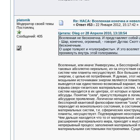
platonik
Re: НАСА: Вселенная конечна и невел
Модератор своей темы
«
Ответ #53 :
22 Января 2012, 15:17:42 »
Постоялец
Цитата: Oleg от 28 Апреля 2010, 13:18:54
Сообщений: 405
Вселенная не бесконечна. И представляет собой ш
- Шар, конечно, огромный, - говорит Дуглас Скотт
бесконечным.
О шаре толкуют и «голографисты». И это вселяет
проникнуть внутрь этой голограммы.
Вселенные, или иначе Универсумы, в Бесспорной
таковых абсолютно нереально, из-за отсутствия 
систем чем планеты несуществуют. Все большие 
энергии, с целью её потребления. Я думаю, этот 
мощьными источниками энергии являются планеты,
выводится как единственно-возможный вариант, я
взрыва сверх-гигантских материальных систем, т.
систем находится в их центрах, от которых и про
абсурды. Понятие "сила", присутствующее в логик
абсурдное проявление. Логически неподдаётся оп
бесспорной квантовой философии понятие "сила" 
переходит из монопольного состояния, в состояние
материальных систем, т.е. сферических конструкц
планеты, несуществует. Подтверждения неоспори
Чем дальше находится что то от материальной сис
расширения материального мира, приходят к мысл
непрерывный процесс заполнения материальной п
материальными системными построениями. Сущес