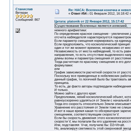
Станислав
Re: НАСА: Вселенная конечна и невел
Ветеран
«
Ответ #54 :
01 Февраля 2012, 16:18:42 
Сообщений: 867
Цитата: platonik от 22 Января 2012, 15:17:42
Существование Вселенных является иллюзией,
немного арифметики:
По определению красное смещение - увеличение 
отсчета наблюдателя характеризуется параметро
Если параметр смещения нормировать на единицу 
Если предположить, что космологический принцип
один и тот же момент времени, независимо от мес
Независимость от места наблюдений, то есть равн
направления, то есть отсутствие выделенного нап
длины волны и параметра смещения от расстоян
Тогда расчетная по красному смещению в его доп
формулами:
или
График зависимости расчетной скорости от расст
Поскольку все приведенные в нобелевских работа
данный график, то логичней было бы трактовать 
принципа.
То есть, де факто авторы подтвердили наблюдения
И только.
Можно зайти с другого края:
Предположим, некий космологический объект, кот
равноускоренно удаляться от Земли с начальной ну
Тогда его скорость относительно Земли описывае
Уравнение его расстояния от Земли тоже не слишк
И вот в наше время какая-то обсерватория зарег
смещением, соответствующим скорости V.
Если бы скорость движения этого космологическо
скорости V, мы полагали бы его удаление на росст
Или, подставляя V=at, получили бы: D2=Vt=att.
Но, анализируя светимость этой сверхновой звезд