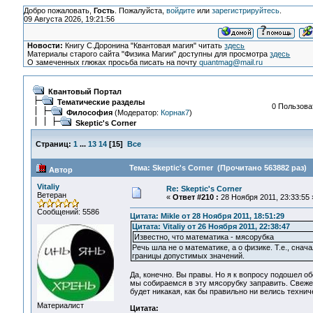
Добро пожаловать,
Гость
. Пожалуйста,
войдите
или
зарегистрируйтесь
.
09 Августа 2026, 19:21:56
Новости:
Книгу С.Доронина "Квантовая магия" читать
здесь
Материалы старого сайта "Физика Магии" доступны для просмотра
здесь
О замеченных глюках просьба писать на почту
quantmag@mail.ru
Квантовый Портал
Тематические разделы
0 Пользоват
Философия
(Модератор:
Корнак7
)
Skeptic's Corner
Страниц:
1
...
13
14
[
15
]
Все
Тема: Skeptic's Corner (Прочитано 563882 раз)
Автор
Vitaliy
Re: Skeptic's Corner
Ветеран
«
Ответ #210 :
28 Ноября 2011, 23:33:55 
Сообщений: 5586
Цитата: Mikle от 28 Ноября 2011, 18:51:29
Цитата: Vitaliy от 26 Ноября 2011, 22:38:47
Известно, что математика - мясорубка
Речь шла не о математике, а о физике. Т.е., снач
границы допустимых значений.
Да, конечно. Вы правы. Но я к вопросу подошел о
мы собираемся в эту мясорубку заправить. Свеже
будет никакая, как бы правильно ни велись техни
Материалист
Цитата: