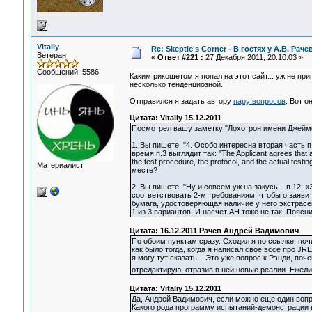
Vitaliy
Re: Skeptic's Corner - В гостях у А.В. Ра
Ветеран
«
Ответ #221 :
27 Декабря 2011, 20:10:03 »
Сообщений: 5586
Каким рикошетом я попал на этот сайт... уж не пр
несколько тенденциозной.
Отправился я задать автору
пару вопросов
. Вот о
Цитата: Vitaliy 15.12.2011
Посмотрел вашу заметку "Лохотрон имени Джеймс
1. Вы пишете: "4. Особо интересна вторая часть п
время п.3 выглядит так: "The Applicant agrees that all
the test procedure, the protocol, and the actual te
Материалист
месте?
2. Вы пишете: "Ну и совсем уж на закусь – п.12: 
соответствовать 2-м требованиям: чтобы о заяви
бумага, удостоверяющая наличие у него экстрасе
1 из 3 вариантов. И насчет АН тоже не так. Поясн
Цитата: 16.12.2011 Рачев Андрей Вадимович
По обоим пунктам сразу. Сходил я по ссылке, поч
как было тогда, когда я написал своё эссе про JR
я могу тут сказать... Это уже вопрос к Рэнди, по
отредактирую, отразив в ней новые реалии. Ежели
Цитата: Vitaliy 15.12.2011
Да, Андрей Вадимович, если можно еще один вопро
Какого рода программу испытаний-демонстрации в