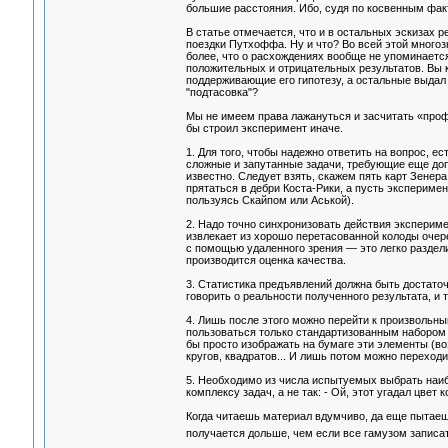
большие расстояния. Ибо, судя по косвенным факт
В статье отмечается, что и в остальных эскизах 
поездки Путхоффа. Ну и что? Во всей этой много
более, что о расхождениях вообще не упоминаетс
положительных и отрицательных результатов. Вы к
поддерживающие его гипотезу, а остальные выдал 
"подтасовка"?
Мы не имеем права лажануться и засчитать «про
бы строил эксперимент иначе.
1. Для того, чтобы надежно ответить на вопрос, 
сложные и запутанные задачи, требующие еще доп
известно. Следует взять, скажем пять карт Зенер
прятаться в дебри Коста-Рики, а пусть экспериме
пользуясь Скайпом или Аськой).
2. Надо точно синхронизовать действия экспериме
извлекает из хорошо перетасованной колоды очере
с помощью удаленного зрения — это легко раздели
производится оценка качества.
3. Статистика предъявлений должна быть достаточн
говорить о реальности полученного результата, и 
4. Лишь после этого можно перейти к произвольны
пользоваться только стандартизованным набором г
бы просто изображать на бумаге эти элементы (во
кругов, квадратов... И лишь потом можно переход
5. Необходимо из числа испытуемых выбрать наибол
комплексу задач, а не так: - Ой, этот угадал цвет к
Когда читаешь материал вдумчиво, да еще пытаеш
получается дольше, чем если все гамузом записат