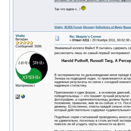
Так что ждем-с...!
Vitaliy:
SCIES Forum
Glossary
Definitions of Magic
Высш
Vitaliy
Re: Skeptic's Corner
Ветеран
«
Ответ #211 :
29 Ноября 2011, 00:02:38 
Сообщений: 5586
Уважаемый коллега Майкл! Я пытаюсь сдержать св
рассмотреть лишь их самый первый эксперимент. П
Harold Puthoff, Russell Targ, A Percep
В экспериментах по дальновидению меня прежде в
Зенера на подводной лодке, то привлекаются астр
надежные результаты по связи с соседней комнато
Материалист
надежную статистику.
Припоминаю я один форум... в основном дамский,
победительницы — кто покажет лучший результат.
фотографию, а соревновательницы должны были м
положение, привычки, жив ли он сейчас и т.п. Пос
дюжины. Естественно, ответы каждой сильно отлич
который действительно содержал «удивительные»
Подобные серии считываний проводились много ра
не удивительно, поскольку в столь мутной экспе
повезло ли ей угадать черты личности на фото.