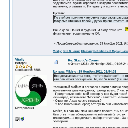
задумаемся. Мужик огребает с каждого посетителя 
налажена, оплатить по Интернету и получить чере
Цитата:
По этой же причине я не очень тороплюсь рассказ
моделью «тонких» полей. Других причин тратить в
Ваше дело. На нет и суда нет. И сюда тоже нет...
физические теории покруче КМ.
«
Последнее редактирование: 29 Ноября 2011, 04:0
Vitaliy:
SCIES Forum
Glossary
Definitions of Magic
Высш
Vitaliy
Re: Skeptic's Corner
Ветеран
«
Ответ #215 :
29 Ноября 2011, 04:03:24 
Сообщений: 5586
Цитата: Mikle от 29 Ноября 2011, 01:54:32
Все доказательства того, что "это работает" -- в
что сам отчет засекречен. Те, кто "в теме" (т.е. к
Уважаемый Майкл! Я согласен с вами в плане свер
применения дальновидения, прежде всего. У нас ту
- Представьте себе, мой фюрер, у вас будет такой
Ленинград, нажимаете "Москва" - взлетает Белокам
- Отлично! А как же это сделать?
- У вас много инженеров; вот пусть они и поломаю
Материалист
Майкл, вы забыли, чем кончился проект PEAR? Разг
был ответ - мы обнаружили устойчивый (это с их т
планируем... а продолжать набор статистики... За
эзотерики...