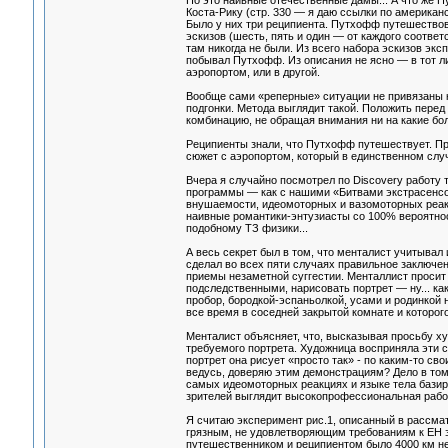
Но это наивные отечественные дамы... А что же П
Коста-Рику (стр. 330 — я даю ссылки по американс
Было у них три реципиента. Путхофф путешествов
эскизов (шесть, пять и один — от каждого соотве
там никогда не были. Из всего набора эскизов эк
побывал Путхофф. Из описания не ясно — в тот ли
аэропортом, или в другой.
Вообще сами «реперные» ситуации не привязаны к
подгонки. Метода выглядит такой. Положить пере
комбинацию, не обращая внимания ни на какие бол
Реципиенты знали, что Путхофф путешествует. Пр
сюжет с аэропортом, который в единственном слу
Вчера я случайно посмотрел по Discovery работу
программы — как с нашими «Битвами экстрасенсов
внушаемости, идеомоторных и вазомоторных реакци
наивные романтики-энтузиасты со 100% вероятнос
подобному ТЗ физики...
А весь секрет был в том, что менталист учитывал 
сделал во всех пяти случаях правильное заключени
приемы незаметной суггестии. Менталлист проси
подследственными, нарисовать портрет — ну... ка
пробор, бородкой-эспаньолкой, усами и родинкой 
все время в соседней закрытой комнате и которого
Менталист объясняет, что, высказывая просьбу ху
требуемого портрета. Художница восприняла эти 
портрет она рисует «просто так» - по каким-то с
ведусь, доверяю этим демонстрациям? Дело в том
самых идеомоторных реакциях и языке тела базир
зрителей выглядит высокопрофессиональная работ
Я считаю эксперимент рис.1, описанный в рассма
грязным, не удовлетворяющим требованиям к ЕН э
путешественником и реципиентом было 4000 км не