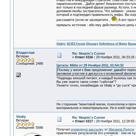
Известна и немудрящая стратегия: советские экст
парапсихологию... Дайте денег! Аналогично посту
вот только в последней фразе разница. Кстати, о
доложили якобы экстрасенсы. Что забавно - указал
который и подтвердил правильность инфы. Вы ко
расскажете (если не засекретите...
) А вот про
прикрыть источник - ибо ему действительно цены не
Vitaliy:
SCIES Forum
Glossary
Definitions of Magic
Высш
Владислав
Re: Skeptic's Corner
Ветеран
«
Ответ #216 :
29 Ноября 2011, 06:33:26 
Сообщений: 2486
Цитата: Mikle от 29 Ноября 2011, 01:54:32
Посему у меня к Вам предложение: давайте пере
активное участие в дискусси о возможной физиче
"Надежды юношей питают, и каждый вьюнош как пи
Вы уже знаете такое слово "саботаж"?
Узнаете точно, понаблюдав за Vitaliy и "до сыта"
Не сторонник "квантовой магии, психологии и проч
материальное и нематериальное. Ни в коей партии
Vitaliy
Re: Skeptic's Corner
Ветеран
«
Ответ #217 :
29 Ноября 2011, 12:28:55 
Сообщений: 5586
Получил
очередную рассылку
от
Михаила Радуги
.
практических результатов его учеников - они не х