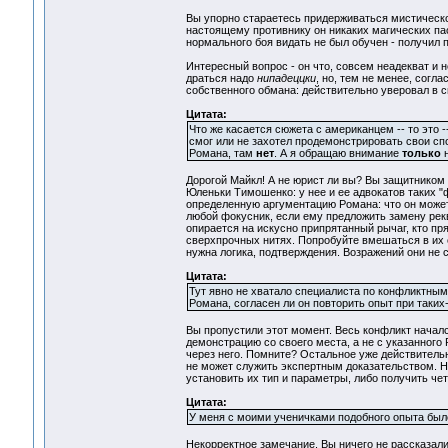
Вы упорно стараетесь придерживаться мистическо
настоящему противнику он никаких магических пас
нормального боя видать не был обучен - получил п
Интересный вопрос - он что, совсем неадекват и н
драться надо
нипадеццки
, но, тем не менее, согла
собственного обмана: действительно уверовал в с
Цитата:
Что же касается сюжета с американцем -- то это -
смог или не захотел продемонстрировать свои спо
Романа, там
нет
. А я обращаю внимание
только
н
Дорогой Майкл! А не юрист ли вы? Вы защитнико
Юленьки Тимошенко: у нее и ее адвокатов таких "
определенную аргументацию Романа: что он может
любой фокусник, если ему предложить замену рекв
опирается на искусно припрятанный рычаг, кто пря
сверхпрочных нитях. Попробуйте вмешаться в их 
нужна логика, подтверждения. Возражений они не 
Цитата:
Тут явно не хватало специалиста по конфликтным
Романа, согласен ли он повторить опыт при таких-
Вы пропустили этот момент. Весь конфликт начал
демонстрацию со своего места, а не с указанного
через него. Помните? Остальное уже действительн
не может служить экспертным доказательством. Н
установить их тип и параметры, либо получить че
Цитата:
У меня с моими ученичками подобного опыта был
Некорректное замечание. Вы ничего не рассказали 