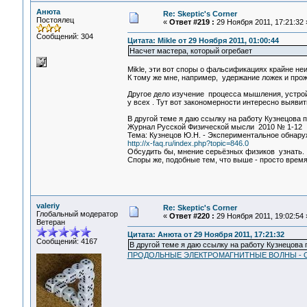
Анюта
Re: Skeptic's Corner
Постоялец
«
Ответ #219 :
29 Ноября 2011, 17:21:32 
Сообщений: 304
Цитата: Mikle от 29 Ноября 2011, 01:00:44
Насчет мастера, который огребает
Mikle, эти вот споры о фальсификациях крайне не
К тому же мне, например, удержание ложек и прож
Другое дело изучение процесса мышления, устройс
у всех . Тут вот закономерности интересно выявить
В другой теме я даю ссылку на работу Кузнецова
Журнал Русской Физической мысли 2010 № 1-12
Тема: Кузнецов Ю.Н. - Экспериментальное обнару
http://x-faq.ru/index.php?topic=846.0
Обсудить бы, мнение серьёзных физиков узнать.
Споры же, подобные тем, что выше - просто время
valeriy
Re: Skeptic's Corner
Глобальный модератор
«
Ответ #220 :
29 Ноября 2011, 19:02:54 
Ветеран
Цитата: Анюта от 29 Ноября 2011, 17:21:32
Сообщений: 4167
В другой теме я даю ссылку на работу Кузнецов
ПРОДОЛЬНЫЕ ЭЛЕКТРОМАГНИТНЫЕ ВОЛНЫ - О