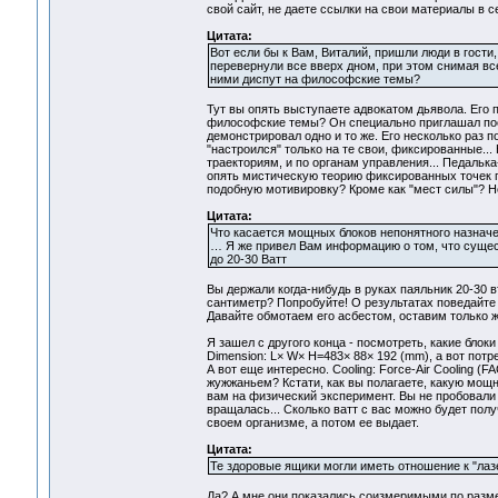
свой сайт, не даете ссылки на свои материалы в се
Цитата:
Вот если бы к Вам, Виталий, пришли люди в гости,
перевернули все вверх дном, при этом снимая все
ними диспут на философские темы?
Тут вы опять выступаете адвокатом дьявола. Его 
философские темы? Он специально приглашал посет
демонстрировал одно и то же. Его несколько раз по
"настроился" только на те свои, фиксированные... 
траекториям, и по органам управления... Педалька
опять мистическую теорию фиксированных точек пр
подобную мотивировку? Кроме как "мест силы"? Но
Цитата:
Что касается мощных блоков непонятного назначе
… Я же привел Вам информацию о том, что сущес
до 20-30 Ватт
Вы держали когда-нибудь в руках паяльник 20-30 
сантиметр? Попробуйте! О результатах поведайте з
Давайте обмотаем его асбестом, оставим только 
Я зашел с другого конца - посмотреть, какие блок
Dimension: L× W× H=483× 88× 192 (mm), а вот потре
А вот еще интересно. Cooling: Force-Air Cooling
жужжаньем? Кстати, как вы полагаете, какую мощ
вам на физический эксперимент. Вы не пробовали 
вращалась... Сколько ватт с вас можно будет пол
своем организме, а потом ее выдает.
Цитата:
Те здоровые ящики могли иметь отношение к "лаз
Да? А мне они показались соизмеримыми по разме