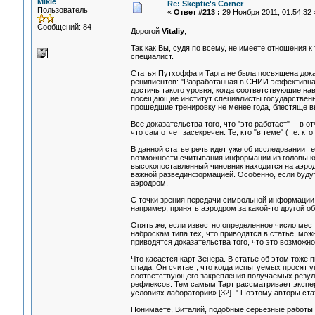
Mikle
Re: Skeptic's Corner
Пользователь
«
Ответ #213 :
29 Ноября 2011, 01:54:32 
Сообщений: 84
Дорогой
Vitaliy
,
Так как Вы, судя по всему, не имеете отношения к 
специалист.
Статья Путхоффа и Тарга не была посвящена док
реципиентов: "Разработанная в СНИИ эффективна
достичь такого уровня, когда соответствующие н
посещающие институт специалисты государственны
прошедшие тренировку не менее года, блестяще в
Все доказательства того, что "это работает" -- в 
что сам отчет засекречен. Те, кто "в теме" (т.е. к
В данной статье речь идет уже об исследовании т
возможности считывания информации из головы кон
высокопоставленный чиновник находится на аэродр
важной развединформацией. Особенно, если будут
аэродром.
С точки зрения передачи символьной информации,
например, принять аэродром за какой-то другой об
Опять же, если известно определенное число мест,
наброскам типа тех, что приводятся в статье, мож
приводятся доказательства того, что это возможно
Что касается карт Зенера. В статье об этом тоже
спада. Он считает, что когда испытуемых просят
соответствующего закрепления получаемых резуль
рефлексов. Тем самым Тарт рассматривает экспер
условиях лаборатории» [32]. " Поэтому авторы ста
Понимаете, Виталий, подобные серьезные работы н