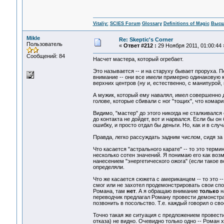
Vitaliy:
SCIES Forum
Glossary
Definitions of Magic
Высш
Mikle
Re: Skeptic's Corner
Пользователь
«
Ответ #212 :
29 Ноября 2011, 01:00:44 
Сообщений: 84
Насчет мастера, который огребает.
Это называется -- и на старуху бывает проруха. 
внимание -- они все имели примерно одинаковую 
верхних центров (ну и, естественно, с манипурой, 
А мужик, который ему навалял, имел совершенно д
голове, которые сбивали с ног "тощих", что комари
Видимо, "мастер" до этого никогда не сталкивался
до контакта не дойдет, вот и нарвался. Если бы о
ошибку, и просто отдал бы деньги. Но, как и в сл
Правда, легко рассуждать задним числом, сидя за 
Что касается "астрального карате" -- то это терми
несколько сотен значений. Я понимаю его как воз
нанесением "энергетического ожога" (если такое в
определяли.
Что же касается сюжета с американцем -- то это -
смог или не захотел продемонстрировать свои спо
Романа, там
нет
. А я обращаю внимание
только
н
переводчик предлагал Роману провести демонстра
позвонить в посольство. Т.е. каждый говорил о св
Точно такая же ситуация с предложением провести
отказа) не видно. Очевидно только одно -- Роман 