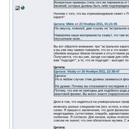
Конкретные примеры (типа того же пирокинеза от 
явлений, которые должны быть либо подтверждены
Начнем с того, что вы отрекомендовали сюжет с Р
карате":
Цитата: Mikle от 23 Ноября 2011, 01:21:45
На закуску, пожалуй, дам ссылку на "астральное 
Наверняка наши материалисты скажут, что там вс
неусыпным оком...
Вы вот обратите внимание: про "астральное карат
а вы уже ему наивно поверили, что он и это может
обилием мощных блоков питания и отсутствием раз
Получается, что вы уже, загодя составив для себ
вам "подходят", а те, что не подходят - выходит по
Цитата:
Цитата: Vitaliy от 26 Ноября 2011, 22:38:47
Цитата:
Но в любом случае этим должны заниматься физи
Не думаю. Почему вы отказываете последним в 
Потому, что они не пригодны для подобного рода
квантовой физике. Вы много знаете (пара)психоло
Дело в том, что надеяться на универсальных про
включать разных специалистов (вот, кстати, и о
силен. Я пришел к заключению, что доля физиолог
медитациями, суггестиями, плацебо, идеомоторикой
скобочках. Я согласен. Для начала, нужны психоло
совсем не значит, что они обязательно жулики. С
Цитата: