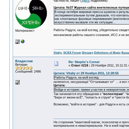
частности, пишет (
здесь
подробней):
Цитата: №37 Журнал сайта внетелесных путеш
В конце октября мировая пресса шумела о резуль
экспериментальным путем доказали, что контакт
как спонтанные фазовые переживания (внетелесн
искусственно вызвали эти же ситуации...
Работы Радуги, на мой взгляд, убедительно свиде
Материалист
механизмов работы нашего сознания, ИСС и не ве
Vitaliy:
SCIES Forum
Glossary
Definitions of Magic
Высш
Владислав
Re: Skeptic's Corner
Ветеран
«
Ответ #218 :
29 Ноября 2011, 15:11:31 
Сообщений: 2486
Цитата: Vitaliy от 29 Ноября 2011, 12:28:55
Работы Радуги, на мой взгляд
нелепится, несуразица! "Отталкивает от" ... и вот 
Цитата:
Войди в историю: прими участие в невероятном э
Так начинается его обращение к "
волонтерам
". Ч
"Бери от жизни всЁ", "попасть в струю" и "грести ба
Возможно, "войти в историю" - для Радуги и есть с
Не сторонник "квантовой магии, психологии и проч
материальное и нематериальное. Ни в коей партии