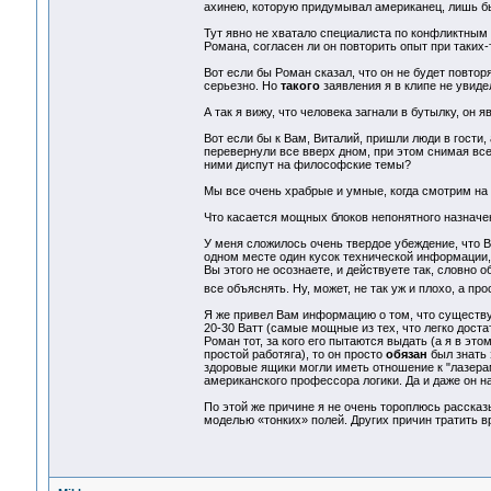
ахинею, которую придумывал американец, лишь бы 
Тут явно не хватало специалиста по конфликтным
Романа, согласен ли он повторить опыт при таких
Вот если бы Роман сказал, что он не будет повто
серьезно. Но
такого
заявления я в клипе не увиде
А так я вижу, что человека загнали в бутылку, он 
Вот если бы к Вам, Виталий, пришли люди в гости,
перевернули все вверх дном, при этом снимая все 
ними диспут на философские темы?
Мы все очень храбрые и умные, когда смотрим на т
Что касается мощных блоков непонятного назначе
У меня сложилось очень твердое убеждение, что Вы
одном месте один кусок технической информации, 
Вы этого не осознаете, и действуете так, словно 
все объяснять. Ну, может, не так уж и плохо, а пр
Я же привел Вам информацию о том, что существу
20-30 Ватт (самые мощные из тех, что легко достат
Роман тот, за кого его пытаются выдать (а я в эт
простой работяга), то он просто
обязан
был знать 
здоровые ящики могли иметь отношение к "лазерам
американского профессора логики. Да и даже он на
По этой же причине я не очень тороплюсь рассказ
моделью «тонких» полей. Других причин тратить в