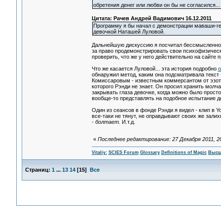
обретения денег или любви он бы не согласился..
Цитата: Рачев Андрей Вадимович 16.12.2011
Программу я бы начал с демонстрации маваши-гер
девочкой Наташей Луловой.
Дальнейшую дискуссию я посчитал бессмысленной.
за право продемонстрировать свои психофизически
проверить, что же у него действительно на сайте 
Что же касается Луловой... эта история подробно
о
обнаружил метод, каким она подсматривала текст
Комиссаровым - известным коммерсантом от эзоте
которого Рэнди не знает. Он просил хранить молча
закрывать глаза девочке, когда можно было прос
вообще-то представлять на подобное испытание дет
Один из сеансов в фонде Рэнди я видел - клип в 
все-таки не тянут, не оправдывают своих же залих
- болтает.
И.т.д.
«
Последнее редактирование: 27 Декабря 2011, 20:
Vitaliy:
SCIES Forum
Glossary
Definitions of Magic
Высш
Страниц:
1
...
13
14
[
15
]
Все