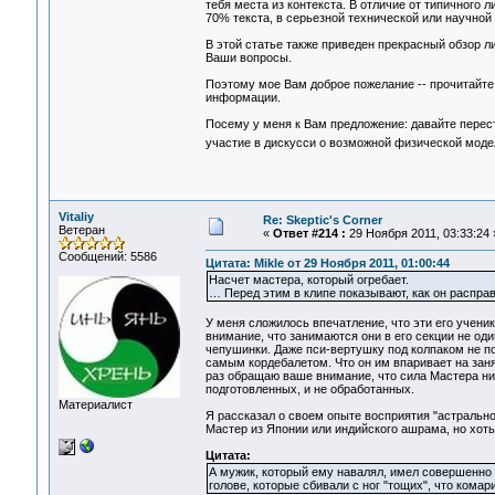
тебя места из контекста. В отличие от типичного 
70% текста, в серьезной технической или научной 
В этой статье также приведен прекрасный обзор 
Ваши вопросы.
Поэтому мое Вам доброе пожелание -- прочитайте
информации.
Посему у меня к Вам предложение: давайте перес
участие в дискусси о возможной физической модел
Vitaliy
Re: Skeptic's Corner
Ветеран
«
Ответ #214 :
29 Ноября 2011, 03:33:24 
Сообщений: 5586
Цитата: Mikle от 29 Ноября 2011, 01:00:44
Насчет мастера, который огребает.
… Перед этим в клипе показывают, как он распр
У меня сложилось впечатление, что эти его учени
внимание, что занимаются они в его секции не оди
чепушинки. Даже пси-вертушку под колпаком не п
самым кордебалетом. Что он им впаривает на занят
раз обращаю ваше внимание, что сила Мастера ни
подготовленных, и не обработанных.
Материалист
Я рассказал о своем опыте восприятия "астрально
Мастер из Японии или индийского ашрама, но хоть
Цитата:
А мужик, который ему навалял, имел совершенно 
голове, которые сбивали с ног "тощих", что комар