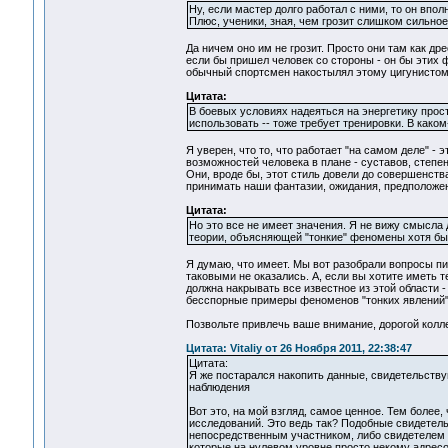
Ну, если мастер долго работал с ними, то он впол
Плюс, ученики, зная, чем грозит слишком сильное
Да ничем оно им не грозит. Просто они там как д
если бы пришел человек со стороны - он бы этих ф
обычный спортсмен накостылял этому цигунистому 
Цитата:
В боевых условиях надеяться на энергетику прост
использовать -- тоже требует тренировки. В како
Я уверен, что то, что работает "на самом деле" -
возможностей человека в плане - суставов, степе
Они, вроде бы, этот стиль довели до совершенств
принимать наши фантазии, ожидания, предположени
Цитата:
Но это все не имеет значения. Я не вижу смысла 
теории, объясняющей "тонкие" феномены хотя бы
Я думаю, что имеет. Мы вот разобрали вопросы пи
таковыми не оказались. А, если вы хотите иметь т
должна накрывать все известное из этой области -
бесспорные примеры феноменов "тонких явлений",
Позвольте привлечь ваше внимание, дорогой колл
Цитата: Vitaliy от 26 Ноября 2011, 22:38:47
Цитата:
Я же постарался накопить данные, свидетельству
наблюдения
Вот это, на мой взгляд, самое ценное. Тем боле
исследований. Это ведь так? Подобные свидетельс
непосредственным участником, либо свидетелем Э
которые на нулевом уровне просто некому адресо