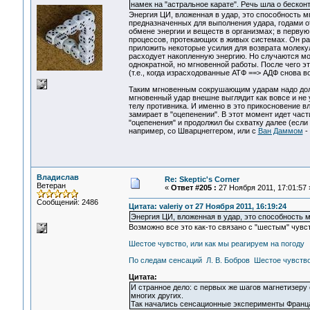
намек на "астральное карате". Речь шла о бескон
Энергия ЦИ, вложенная в удар, это способность 
предназначенных для выполнения удара, годами о
обмене энергии и веществ в организмах; в первую
процессов, протекающих в живых системах. Он ра
приложить некоторые усилия для возврата молеку
расходует накопленную энергию. Но случаются м
однократной, но мгновенной работы. После чего э
(т.е., когда израсходованные АТФ ==> АДФ снова в
Таким мгновенным сокрушающим ударам надо долго
мгновенный удар внешне выглядит как вовсе и не 
телу противника. И именно в это прикосновение в
замирает в "оцепенении". В этот момент идет час
"оцепенения" и продолжил бы схватку далее (есл
например, со Шварцнеггером, или с
Ван Даммом
-
Владислав
Re: Skeptic's Corner
Ветеран
«
Ответ #205 :
27 Ноября 2011, 17:01:57 
Сообщений: 2486
Цитата: valeriy от 27 Ноября 2011, 16:19:24
Энергия ЦИ, вложенная в удар, это способность
Возможно все это как-то связано с "шестым" чувс
Шестое чувство, или как мы реагируем на погоду
По следам сенсаций Л. В. Бобров Шестое чувств
Цитата:
И странное дело: с первых же шагов магнетизеру
многих других.
Так начались сенсационные эксперименты Франц