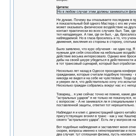
Цитата:
Но в любом случае этим должны заниматься физик
Не думаю. Почему вы отказываете последним в пра
я показательный бой одного Мастера с его же уче
может оказывать физическое воздействие на других
контакт практически во всех случаях был. Там, г
тел нападающих. А там, где он был, - да, бросало
наблюдаемой. Но в глаза бросилось и то, что уче
движения, вихляния из стороны в сторону, спотыка
Было заявлено, что курс обучения - не один год. Я
нужным для себя способом на небольшие воздейст
действие весьма интересовало. Однако мне бросило
дабы на своей шкуре убедиться в действенности а
в тот трансовый сценарий, который был отработан
Несколько лет назад в Одессе проходила конферен
гражданами, которые считали подобную технику - 
никогда не видел и на себе не чувствовал. Тогда 
и уверен ли я, что действительно хочу это испытат
Несколько граждан собрались вокруг нас и с неп
Товарищ... я уже сейчас точно не помню, какие дв
"астральных ударов" я не только не покачнулся, 
с вопросом: - А не занимался ли я специальными те
поставленной защиты, ответил тот нерешительно.
Наблюдал я и клип с демонстрацией одного китайск
присутствующих вгонял в транс - как у нас Кашпи
своего "астрального удара". Есть ли у матросов н
Вот подобные наблюдения и заставляют меня отне
скорее, вопросы именно к гипнотерапевтам и псих
два случая: тут сплошная физика, пусть неизвестн