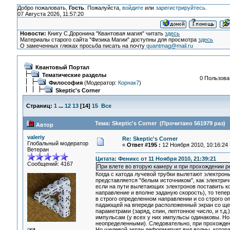
Добро пожаловать,
Гость
. Пожалуйста,
войдите
или
зарегистрируйтесь
.
07 Августа 2026, 11:57:20
Новости:
Книгу С.Доронина "Квантовая магия" читать
здесь
Материалы старого сайта "Физика Магии" доступны для просмотра
здесь
О замеченных глюках просьба писать на почту
quantmag@mail.ru
Квантовый Портал
Тематические разделы
0 Пользоват
Философия
(Модератор:
Корнак7
)
Skeptic's Corner
Страниц:
1
...
12
13
[
14
]
15
Все
Тема: Skeptic's Corner (Прочитано 561979 раз)
Автор
valeriy
Re: Skeptic's Corner
Глобальный модератор
«
Ответ #195 :
12 Ноября 2010, 10:16:24 
Ветеран
Цитата: Феникс от 11 Ноября 2010, 21:39:21
Сообщений: 4167
При влете во вторую камеру и при прохождении ре
Когда с катода лучевой трубки вылетают электрон
представляется "белым источником", как электрич
если на пути вылетающих электронов поставить к
направление и вполне заданую скорость), то теп
в строго определенном направлении и со строго о
падающей на впереди расположенный экран со ще
параметрами (заряд, спин, лептонное число, и т.д.
импульсам (у всех у них импульсы одинаковы. Но
неопределенными). Следовательно, при прохожден
Но щелевой экран деформирует вид волны, котора