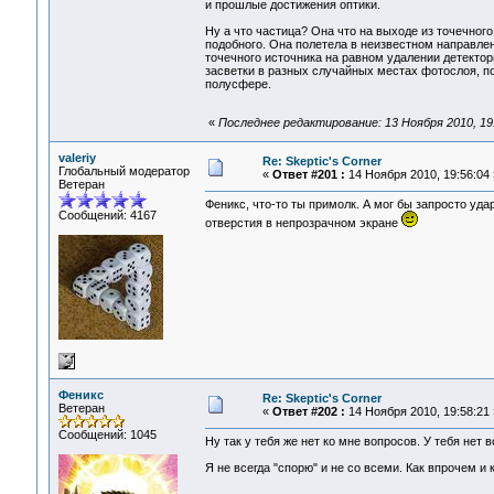
и прошлые достижения оптики.
Ну а что частица? Она что на выходе из точечног
подобного. Она полетела в неизвестном направлен
точечного источника на равном удалении детекто
засветки в разных случайных местах фотослоя, по
полусфере.
«
Последнее редактирование: 13 Ноября 2010, 19:3
valeriy
Re: Skeptic's Corner
Глобальный модератор
«
Ответ #201 :
14 Ноября 2010, 19:56:04 
Ветеран
Феникс, что-то ты примолк. А мог бы запросто уд
Сообщений: 4167
отверстия в непрозрачном экране
Феникс
Re: Skeptic's Corner
Ветеран
«
Ответ #202 :
14 Ноября 2010, 19:58:21 
Сообщений: 1045
Ну так у тебя же нет ко мне вопросов. У тебя нет в
Я не всегда "спорю" и не со всеми. Как впрочем и к