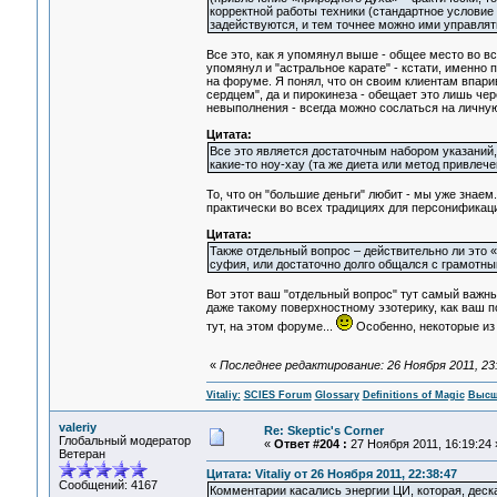
корректной работы техники (стандартное условие
задействуются, и тем точнее можно ими управлят
Все это, как я упомянул выше - общее место во вс
упомянул и "астральное карате" - кстати, именно 
на форуме. Я понял, что он своим клиентам впари
сердцем", да и пирокинеза - обещает это лишь че
невыполнения - всегда можно сослаться на личную
Цитата:
Все это является достаточным набором указаний,
какие-то ноу-хау (та же диета или метод привлеч
То, что он "большие деньги" любит - мы уже знаем.
практически во всех традициях для персонификаци
Цитата:
Также отдельный вопрос – действительно ли это «
суфия, или достаточно долго общался с грамотны
Вот этот ваш "отдельный вопрос" тут самый важный
даже такому поверхностному эзотерику, как ваш по
тут, на этом форуме...
Особенно, некоторые из 
«
Последнее редактирование: 26 Ноября 2011, 23:1
Vitaliy:
SCIES Forum
Glossary
Definitions of Magic
Высш
valeriy
Re: Skeptic's Corner
Глобальный модератор
«
Ответ #204 :
27 Ноября 2011, 16:19:24 
Ветеран
Цитата: Vitaliy от 26 Ноября 2011, 22:38:47
Сообщений: 4167
Комментарии касались энергии ЦИ, которая, деск