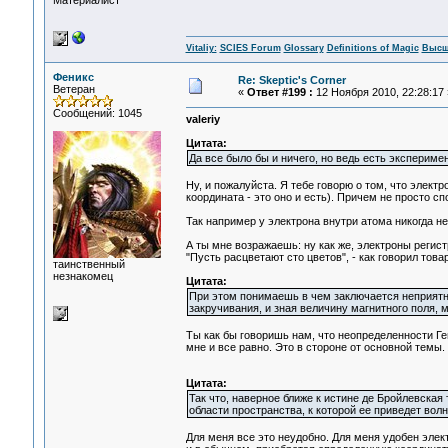
Материалист
Vitaliy:
SCIES Forum
Glossary
Definitions of Magic
Высш
Феникс
Re: Skeptic's Corner
Ветеран
«
Ответ #199 :
12 Ноября 2010, 22:28:17 
Сообщений: 1045
valeriy
Цитата:
Да все было бы и ничего, но ведь есть экспериме
Ну, и пожалуйста. Я тебе говорю о том, что элект
координата - это оно и есть). Причем не просто с
Так например у электрона внутри атома никогда не
А ты мне возражаешь: ну как же, электроны регист
"Пусть расцветают сто цветов", - как говорил тов
таинственный
незнакомец
Цитата:
При этом понимаешь в чем заключается неприятны
закручивания, и зная величину магнитного поля, 
Ты как бы говоришь нам, что неопределенности Гей
мне и все равно. Это в стороне от основной темы.
Цитата:
Так что, наверное ближе к истине де Бройлевская 
области пространства, к которой ее приведет волн
Для меня все это неудобно. Для меня удобен элек