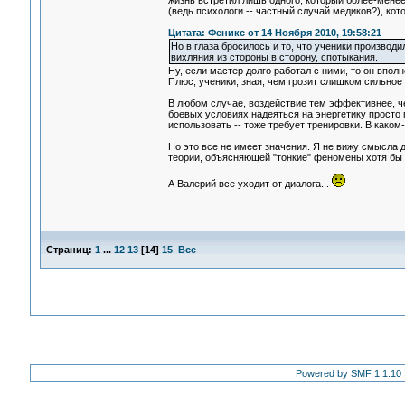
жизнь встретил лишь одного, который более-менее
(ведь психологи -- частный случай медиков?), ко
Цитата: Феникс от 14 Ноября 2010, 19:58:21
Но в глаза бросилось и то, что ученики производ
вихляния из стороны в сторону, спотыкания.
Ну, если мастер долго работал с ними, то он вполн
Плюс, ученики, зная, чем грозит слишком сильное
В любом случае, воздействие тем эффективнее, ч
боевых условиях надеяться на энергетику просто г
использовать -- тоже требует тренировки. В каком
Но это все не имеет значения. Я не вижу смысла 
теории, объясняющей "тонкие" феномены хотя бы 
А Валерий все уходит от диалога...
Страниц:
1
...
12
13
[
14
]
15
Все
Powered by SMF 1.1.10