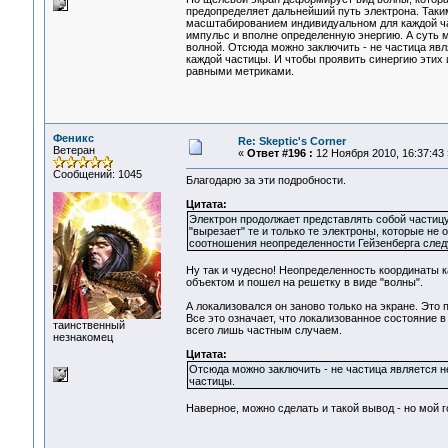
предопределяет дальнейший путь электрона. Так
масштабированием индивидуальном для каждой ча
импульс и вполне определенную энергию. А суть 
волной. Отсюда можно заключить - не частица явл
каждой частицы. И чтобы проявить синергию этих
равными метриками.
Феникс
Re: Skeptic's Corner
Ветеран
«
Ответ #196 :
12 Ноября 2010, 16:37:43 
Сообщений: 1045
Благодарю за эти подробности.
Цитата:
Электрон продолжает представлять собой частицу 
"вырезает" те и только те электроны, которые не
соотношения неопределенности Гейзенберга след
Ну так и чудесно! Неопределенность координаты ка
объектом и пошел на решетку в виде "волны".
А локализовался он заново только на экране. Это
Все это означает, что локализованное состояние в
таинственный
всего лишь частным случаем.
незнакомец
Цитата:
Отсюда можно заключить - не частица является н
частицы.
Наверное, можно сделать и такой вывод - но мой г