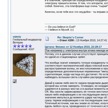
и в обычном, приобретая определенную координату
электрону пришита волна. А тем, что алгоритм, к
собой. Конечно, эта платформа еще очень "сырая",
Конечно, если тебе все это неудобно - ты вправе 
— Do you believe in God?
— I believe in Myself. (c)
valeriy
Re: Skeptic's Corner
Глобальный модератор
«
Ответ #200 :
13 Ноября 2010, 14:27:41 
Ветеран
Цитата: Феникс от 12 Ноября 2010, 22:28:17
Сообщений: 4167
Так например у электрона внутри атома никогда н
Потому что в данном случае отсутствует принципи
по одной из стационарных орбит.
Что вообще значит измерить точные координаты ча
соответствует математический образ плоской вол
распространения волны, их местоположение в про
определенные дополнительные переменные "импул
сцинтилляция, когда частица его достигнет. Но ес
наблюдать вспышки света случайно распределенны
Давай в каком-либо месте экрана проделаем дыр
которой мы хотим замерить. Очевидно, ее координа
ударяются в разных местах и в разные моменты вр
ОК. Мы смогли зафиксировать ее точное местопол
какую-либо информацию о ее последующем импуль
значение импульса до момента удара частицы об э
сразу теряем информацию о ее последующем значе
Точечный источник, как мы знаем из оптики, излу
вдоль любого луча, проведенного от точечного ист