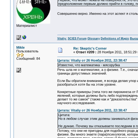
Первое, что может лежать на поверхности, это ег
предположение первым должно прийти в голову, по
Совершенно верно. Именно на этот аспект я столь
Материалист
Vitaliy:
SCIES Forum
Glossary
Definitions of Magic
Высш
Mikle
Re: Skeptic's Corner
Пользователь
«
Ответ #209 :
28 Ноября 2011, 18:51:29 
Сообщений: 84
Цитата: Vitaliy от 26 Ноября 2011, 22:38:47
Известно, что математика - мясорубка
Речь шла не о математике, а о физике. Т.е., снача
границы допустимых значений.
Если Вы обратили внимание, я всегда делаю упор и
разобраться хотя бы на этом уровне.
Конкретные примеры (типа того же пирокинеза от 
явлений, которые должны быть либо подтверждены
делает то же самое" (также как и "доказательства"
научного исследования.
Цитата: Vitaliy от 26 Ноября 2011, 22:38:47
Цитата:
Но в любом случае этим должны заниматься физик
Не думаю. Почему вы отказываете последним в п
Потому, что они не пригодны для подобного рода 
физике. Вы много знаете (пара)психологов, котор