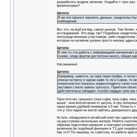
разработать модель явления. Угадайте с трех ра
физическими?
Цитата:
Я же постарался накопить данные, свидетельству
наблюдения
Вот это, на мой взгляд, самое ценное. Тем более
исследований. Это ведь так? Подобные свидетельс
непосредственным участником, либо свидетелем Э
которые на нулевом уровне просто некому адресов
Цитата:
В чем-то эта работа с информацией напоминает р
сумме, когда фактов достаточно много, общая ка
Несомненно!
Цитата:
Например, кажется, на заре перестройки, я читал
описал встречу в одном кафе то ли в Сирии, то л
попросили его показать корреспонденту свою «сил
заставил стекло лампы треснуть. Приятели объясн
действительно обладает «силой сердца» (или как 
Простите мя, грешного (
mea culpa, mea culpa, mea
выше - мои впечатления от цигуна. А про лопнувшу
наше время удобней пневматик 4.5 мм. Попасть с 
что у того парня не могло найтись доверенного др
Кстати, обнаружился китайский клип про одного ма
на расстоянии нескольких метров. Ребята-скептик
образом подготовил реквизит и повторил упомянут
включили бы подобный феномен в ТЗ для теорфиз
Как это? По-нашему, по советски, по рабоче-крест