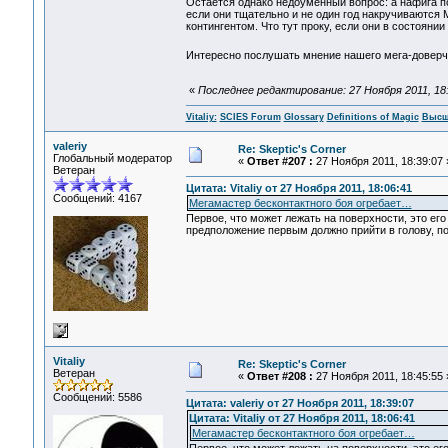
Остается однако недоуменный вопрос: а нафига п
если они тщательно и не один год накручиваются
контингентом. Что тут проку, если они в состоян
Интересно послушать мнение нашего мега-доверчи
«
Последнее редактирование: 27 Ноября 2011, 18:4
Vitaliy:
SCIES Forum
Glossary
Definitions of Magic
Высш
valeriy
Re: Skeptic's Corner
Глобальный модератор
«
Ответ #207 :
27 Ноября 2011, 18:39:07 
Ветеран
Цитата: Vitaliy от 27 Ноября 2011, 18:06:41
Сообщений: 4167
Mегамастер бесконтактного боя огребает…
Первое, что может лежать на поверхности, это ег
предположение первым должно прийти в голову, по
Vitaliy
Re: Skeptic's Corner
Ветеран
«
Ответ #208 :
27 Ноября 2011, 18:45:55 
Сообщений: 5586
Цитата: valeriy от 27 Ноября 2011, 18:39:07
Цитата: Vitaliy от 27 Ноября 2011, 18:06:41
Mегамастер бесконтактного боя огребает…