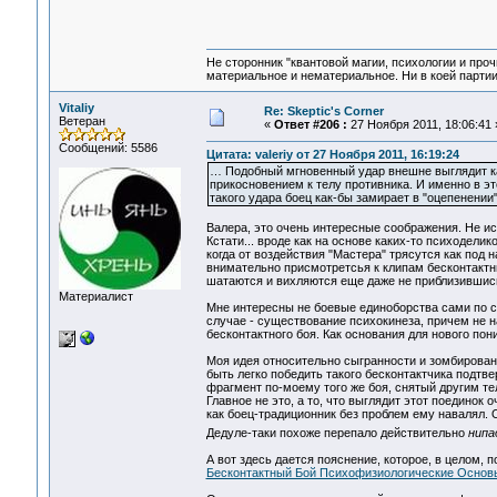
Не сторонник "квантовой магии, психологии и проч
материальное и нематериальное. Ни в коей партии
Vitaliy
Re: Skeptic's Corner
Ветеран
«
Ответ #206 :
27 Ноября 2011, 18:06:41 
Сообщений: 5586
Цитата: valeriy от 27 Ноября 2011, 16:19:24
… Подобный мгновенный удар внешне выглядит как
прикосновением к телу противника. И именно в 
такого удара боец как-бы замирает в "оцепенении"
Валера, это очень интересные соображения. Не и
Кстати... вроде как на основе каких-то психоделик
когда от воздействия "Мастера" трясутся как под 
внимательно присмотретсья к клипам бесконтактни
шатаются и вихляются еще даже не приблизившись
Материалист
Мне интересны не боевые единоборства сами по 
случае - существование психокинеза, причем не н
бесконтактного боя. Как основания для нового по
Моя идея относительно сыгранности и зомбирован
быть легко победить такого бесконтактчика подтв
фрагмент по-моему того же боя, снятый другим те
Главное не это, а то, что выглядит этот поединок 
как боец-традиционник без проблем ему навалял. 
Дедуле-таки похоже перепало действительно
нипа
А вот здесь дается пояснение, которое, в целом,
Бесконтактный Бой Психофизиологические Основ