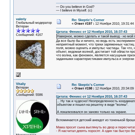
— Do you believe in God?
— I believe in Myself. (c)
valeriy
Re: Skeptic's Corner
Глобальный модератор
«
Ответ #197 :
12 Ноября 2010, 19:31:44 
Ветеран
Цитата: Феникс от 12 Ноября 2010, 16:37:43
Сообщений: 4167
Наверное, можно сделать и такой вывод - но мой 
Да все было бы и ничего, но ведь есть экспериме
неприятный момент, что треки заряженных частиц 
поля, можно оценить и импульс частицы. Так что, 
объект, ведомая волной, достигает той области пр
что волна, как феномен, является насущным приз
заданными характеристиками импульса и энергии 
Vitaliy
Re: Skeptic's Corner
Ветеран
«
Ответ #198 :
12 Ноября 2010, 20:34:09 
Сообщений: 5586
Цитата: Феникс от 12 Ноября 2010, 16:37:43
... Ну так и чудесно! Неопределенность координат
объектом и пошел на решетку в виде "волны".
А локализовался он заново только на экране.
Вспоминается детский анекдот из тоненькой брош
Мама просит сына выглянуть во двор и пересчита
- Я насчитал девять поросят. А один так быстро бег