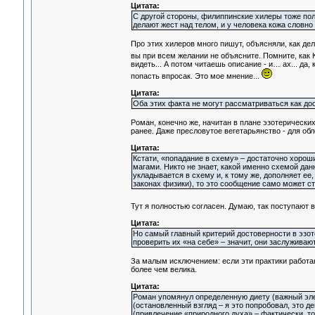
Цитата:
С другой стороны, филиппинские хилеры тоже пол
делают жест над телом, и у человека кожа словно 
Про этих хилеров много пишут, объясняли, как де
вы при всем желании не объясните. Помните, ка
видеть... А потом читаешь описание - и… ах... да,
попасть впросак. Это мое мнение...
Цитата:
Оба этих факта не могут рассматриваться как дос
Роман, конечно же, начитан в плане эзотерически
ранее. Даже пресловутое вегетарьянство - для об
Цитата:
Кстати, «попадание в схему» – достаточно хоро
магами. Никто не знает, какой именно схемой да
укладывается в схему и, к тому же, дополняет ее
законах физики), то это сообщение само может с
Тут я полностью согласен. Думаю, так поступают 
Цитата:
Но самый главный критерий достоверности в эзот
проверить их «на себе» – значит, они заслуживаю
За малым исключением: если эти практики работаю
более чем велика.
Цитата:
Роман упомянул определенную диету (важный эле
(остановленный взгляд – я это попробовал, это д
(привлечение «природного духа» – фактически, то