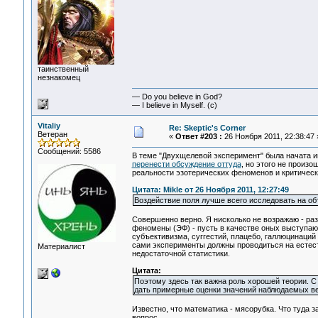
таинственный
незнакомец
— Do you believe in God?
— I believe in Myself. (c)
Vitaliy
Re: Skeptic's Corner
Ветеран
«
Ответ #203 :
26 Ноября 2011, 22:38:47 
Сообщений: 5586
В теме "Двухщелевой эксперимент" была начата 
перенести обсуждение оттуда
, но этого не произо
реальности эзотерических феноменов и критическ
Цитата: Mikle от 26 Ноября 2011, 12:27:49
Воздействие поля лучше всего исследовать на о
Совершенно верно. Я нисколько не возражаю - ра
феномены (ЭФ) - пусть в качестве оных выступают
субъективизма, суггестий, плацебо, галлюцинаций
сами эксперименты должны проводиться на естест
Материалист
недостаточной статистики.
Цитата:
Поэтому здесь так важна роль хорошей теории. С 
дать примерные оценки значений наблюдаемых вел
Известно, что математика - мясорубка. Что туда 
вопрос.