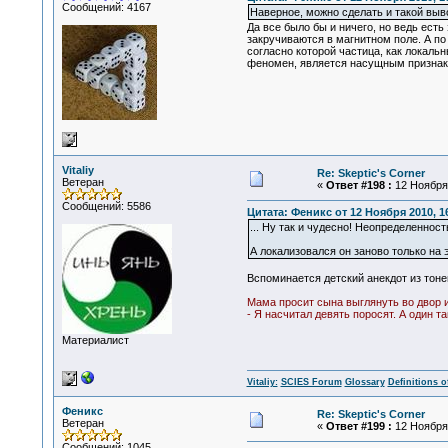
Сообщений: 4167
Наверное, можно сделать и такой выво
Да все было бы и ничего, но ведь ест
закручиваются в магнитном поле. А по 
согласно которой частица, как локальн
феномен, является насущным признако
Vitaliy
Re: Skeptic's Corner
Ветеран
«
Ответ #198 :
12 Ноября 
Сообщений: 5586
Цитата: Феникс от 12 Ноября 2010, 1
... Ну так и чудесно! Неопределеннос
А локализовался он заново только на 
Вспоминается детский анекдот из тон
Мама просит сына выглянуть во двор и
- Я насчитал девять поросят. А один та
Материалист
Vitaliy:
SCIES Forum
Glossary
Definitions o
Феникс
Re: Skeptic's Corner
Ветеран
«
Ответ #199 :
12 Ноября 
Сообщений: 1045