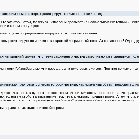
ь эксперименты, в которых регистрируются именно треки частиц.
, что электрон, атом, молекула - способны пребывать в нелокальном состоянии. (Неоп
орой и весьма регулярно.
 никогда нет определенной координаты, что как бы намекает.
роны регистрируются и с чисто конкретной координатой тоже. Да на здоровье! Одно дру
я неприятный момент, что треки заряженных частиц закручиваются в магнитном поле. 
енности Гейзенберга могут и нарушаться в некоторых случаях. Понятия не имею, так э
ройлевская трактовка, согласно которой частица, как локальный объект, ведомая волной
удобен электрон как сущность в некотором алгоритмическом пространстве. Которая м
но, волновые свойства вызваны не тем, что к электрону пришита волна. А тем, что ал
. Конечно, эта платформа еще очень "сырая", и дать подробности я сейчас не могу.
 ты вправе оставаться при своей версии.