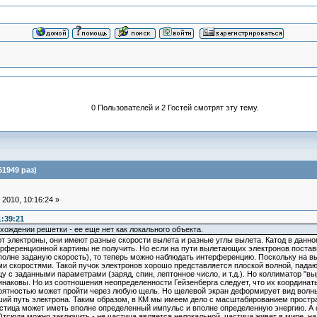
0 Пользователей и 2 Гостей смотрят эту тему.
61949 раз)
2010, 10:16:24 »
:39:21
хождении решетки - ее еще нет как локального объекта.
ют электроны, они имеют разные скорости вылета и разные углы вылета. Катод в данн
терференционной картины не получить. Но если на пути вылетающих электронов поста
полне заданую скорость), то теперь можно наблюдать интерференцию. Поскольку на в
ми скоростями. Такой пучок электронов хорошо представляется плоской волной, пада
 с заданными параметрами (заряд, спин, лептонное число, и т.д.). Но коллиматор "выр
инаковы. Но из соотношения неопределенности Гейзенберга следует, что их координа
роятностью может пройти через любую щель. Но щелевой экран деформирует вид волны
ий путь электрона. Таким образом, в КМ мы имеем дело с масштабированием простр
стица может иметь вполне определенный импульс и вполне определенную энергию. А с
тсюда можно заключить - не частица является нелокальной, частица живет в мире, н