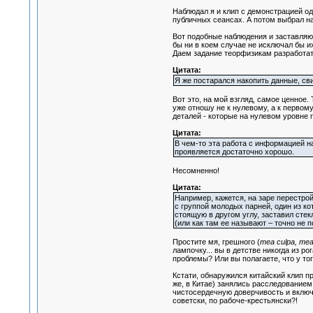
Наблюдал я и клип с демонстрацией од
публичных сеансах. А потом выбрал на
Вот подобные наблюдения и заставляю
бы ни в коем случае не исключал бы их
Даем задание теорфизикам разработат
Цитата:
Я же постарался накопить данные, св
Вот это, на мой взгляд, самое ценное
уже отношу не к нулевому, а к первом
деталей - которые на нулевом уровне 
Цитата:
В чем-то эта работа с информацией н
проявляется достаточно хорошо.
Несомненно!
Цитата:
Например, кажется, на заре перестрой
с группой молодых парней, один из ко
стоящую в другом углу, заставил стек
(или как там ее называют – точно не 
Простите мя, грешного (
mea culpa, mea
лампочку... вы в детстве никогда из р
проблемы? Или вы полагаете, что у тог
Кстати, обнаружился китайский клип пр
же, в Китае) занялись расследованием
чистосердечную доверчивость и включ
советски, по рабоче-крестьянски?!