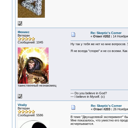
Феникс
Re: Skeptic's Corner
Ветеран
«
Ответ #202 :
14 Ноября 
Сообщений: 1045
Ну так у тебя же нет ко мне вопросов. 
Я не всегда "спорю" и не со всеми. Как
таинственный незнакомец
— Do you believe in God?
— I believe in Myself. (c)
Vitaliy
Re: Skeptic's Corner
Ветеран
«
Ответ #203 :
26 Ноября 
Сообщений: 5586
В теме "Двухщелевой эксперимент" бы
Мне показалось, что уместно его прод
исчерпывается.