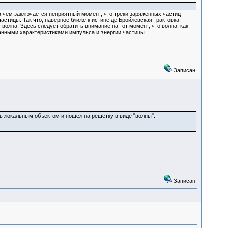
в чем заключается неприятный момент, что треки заряженных частиц
астицы. Так что, наверное ближе к истине де Бройлевская трактовка,
 волна. Здесь следует обратить внимание на тот момент, что волна, как
анными характеристиками импульса и энергии частицы.
Записан
ыть локальным объектом и пошел на решетку в виде "волны".
Записан