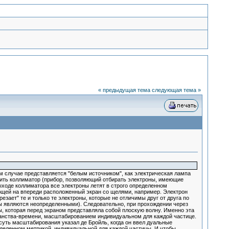
« предыдущая тема
следующая тема »
ом случае представляется "белым источником", как электрическая лампа
вить коллиматор (прибор, позволяющий отбирать электроны, имеющие
ыходе коллиматора все электроны летят в строго определенном
ющей на впереди расположенный экран со щелями, например. Электрон
езает" те и только те электроны, которые не отличимы друг от друга по
ты являются неопределенными). Следовательно, при прохождении через
, которая перед экраном представляла собой плоскую волну. Именно эта
анства-времени, масштабированием индивидуальном для каждой частице.
уть масштабирования указал де Бройль, когда он ввел дуальные
аделенном метрикой, индивидуальной для каждой частицы. И чтобы