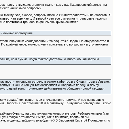
сех присутствующих вгонял в транс - как у нас Кашпировский делает на
т счет какие-либо вопросы?
-моему, это, скорее, вопросы именно к гипнотерапевтам и психологам. Я
звестная еще нам... И второй - это все суггестия и трансовые техники.
ибочно посчитаем трансовые феномены физическими?
т и личные наблюдения
тественнонаучных исследований. Это ведь так? Подобные свидетельства я
. По крайней мере, можно к нему приступать с вопросами и уточнениями
лным, но в сумме, когда фактов достаточно много, общая картина
астности, он описал встречу в одном кафе то ли в Сирии, то ли в Ливане,
силу». В конце концов тот согласился и, направив палец на лампу,
онстрацией того, что человек действительно обладает «силой сердца»
"силу сердца" см. выше - мои впечатления от цигуна. А про лопнувшую
 мм. Попасть с расстояния 20 м в лампочку... в шумном помещении... какие
разбивал бутылку на расстоянии нескольких метров. Ребята-скептики (там
нуты фокус в точности. Вы же, как я понимаю, проявили бы
кую модель...
гидрит и ангидрит
(© В.Высоцкий) Как это? По-нашему, по