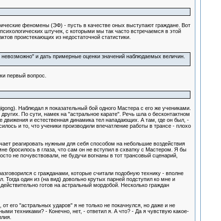
ические феномены (ЭФ) - пусть в качестве оных выступают граждане. Вот
 психологических штучек, с которыми мы так часто встречаемся в этой
актов проистекающих из недостаточной статистики.
то невозможно" и дать примерные оценки значений наблюдаемых величин.
ки первый вопрос.
igong). Наблюдал я показательный бой одного Мастера с его же учениками.
ругих. По сути, намек на "астральное карате". Речь шла о бесконтактном
е движения и естественная динамика тел нападающих. А там, где он был, -
силось и то, что ученики производили впечатление работы в трансе - плохо
риучает реагировать нужным для себя способом на небольшие воздействия
е бросилось в глаза, что сам он не вступил в схватку с Мастером. Я бы
осто не почувствовали, не будучи вогнаны в тот трансовый сценарий,
азговорился с гражданами, которые считали подобную технику - вполне
л. Тогда один из (на вид) довольно крутых парней подступил ко мне и
а, действительно готов на астральный мордобой. Несколько граждан
, от его "астральных ударов" я не только не покачнулся, но даже и не
ми техниками? - Конечно, нет, - ответил я. А что? - Да я чувствую какое-
илия.