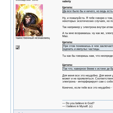
valeriy
Цитата:
Да все было бы и ничего, но ведь ест
Ну, и пожалуйста. Я тебе говорю о том
некоторых экзотических случаях, но п
Так например у электрона внутри атома
А ты мне возражаешь: ну как же, элект
Мао.
таинственный незнакомец
Цитата:
При этом понимаешь в чем заключаетс
оценить и импульс частицы.
Ты как бы говоришь нам, что неопредел
Цитата:
Так что, наверное ближе к истине де Б
Для меня все это неудобно. Для меня 
может и не проявляться. Соответствен
электрона - интерферирует сам с собой
Конечно, если тебе все это неудобно -
— Do you believe in God?
— I believe in Myself. (c)