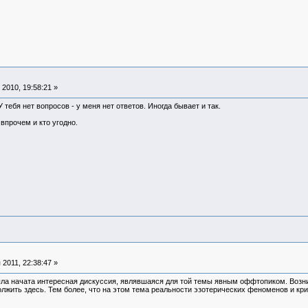
2010, 19:58:21 »
У тебя нет вопросов - у меня нет ответов. Иногда бывает и так.
 впрочем и кто угодно.
2011, 22:38:47 »
ла начата интересная дискуссия, являвшаяся для той темы явным оффтопиком. Воз
олжить здесь. Тем более, что на этом тема реальности эзотерических феноменов и к