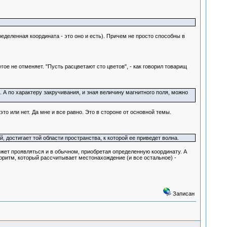
ределенная координата - это оно и есть). Причем не просто способны в
гое не отменяет. "Пусть расцветают сто цветов", - как говорил товарищ
А по характеру закручивания, и зная величину магнитного поля, можно
то или нет. Да мне и все равно. Это в стороне от основной темы.
, достигает той области пространства, к которой ее приведет волна.
ожет проявляться и в обычном, приобретая определенную координату. А
горитм, который рассчитывает местонахождение (и все остальное) -
Записан