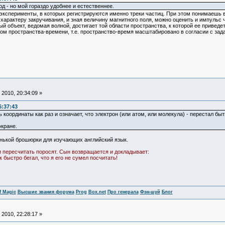
д - но мой гораздо удобнее и естественнее.
ь эксперименты, в которых регистрируются именно треки частиц. При этом понимаешь 
характеру закручивания, и зная величину магнитного поля, можно оценить и импульс ч
ый объект, ведомая волной, достигает той области пространства, к которой ее приведет
м пространства-времени, т.е. пространство-время масштабировано в согласии с зад
2010, 20:34:09 »
6:37:43
ть координаты как раз и означает, что электрон (или атом, или молекула) - перестал б
экране.
енькой брошюрки для изучающих английский язык.
 пересчитать поросят. Сын возвращается и докладывает:
к быстро бегал, что я его не сумел посчитать!
f Magic
Высшие звания форума
Prog
Box.net
Про генерала
Фэн-шуй
Блог
2010, 22:28:17 »