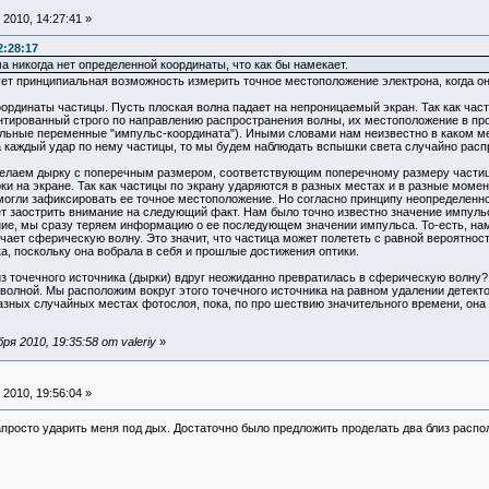
2010, 14:27:41 »
2:28:17
а никогда нет определенной координаты, что как бы намекает.
ет принципиальная возможность измерить точное местоположение электрона, когда он 
ординаты частицы. Пусть плоская волна падает на непроницаемый экран. Так как час
нтированный строго по направлению распространения волны, их местоположение в пр
ьные переменные "импульс-координата"). Иными словами нам неизвестно в каком мест
а каждый удар по нему частицы, то мы будем наблюдать вспышки света случайно расп
делаем дырку с поперечным размером, соответствующим поперечному размеру частицы
ки на экране. Так как частицы по экрану ударяются в разных местах и в разные момен
смогли зафиксировать ее точное местоположение. Но согласно принципу неопределен
 заострить внимание на следующий факт. Нам было точно известно значение импульса
ние, мы сразу теряем информацию о ее последующем значении импульса. То-есть, нам 
учает сферическую волну. Это значит, что частица может полететь с равной вероятност
ка, поскольку она вобрала в себя и прошлые достижения оптики.
из точечного источника (дырки) вдруг неожиданно превратилась в сферическую волну?
 волной. Мы расположим вокруг этого точечного источника на равном удалении детект
азных случайных местах фотослоя, пока, по про шествию значительного времени, она
я 2010, 19:35:58 от valeriy
»
2010, 19:56:04 »
запросто ударить меня под дых. Достаточно было предложить проделать два близ рас