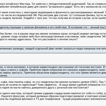
ного китайского Мастера. Тот работал с неподготовленной аудиторией. Так он сперва в
иболее гипнабельную даму для своего "астрального удара". Есть ли у матросов на это
т меня отнестись с некоторым недоверием в физичность рассматриваемых явлений. По
 из числа исследователей ЭФ. Рассмотрим два случая: тут сплошная физика, пусть неи
ь модель явления. Угадайте с трех раз: что мы получим во втором случае, если ош
идетельствующие о наличии феномена и его свойствах. В основном это – личный опы
. Тем более, что в вашем лице мы имеем человека науки, который уважает методы ес
у уровню: когда человек либо был непосредственным участником, либо свидетелем ЭФ
просто некому адресовать. Так что расскажете о личном опыте?
апоминает разведку: каждый отдельный факт может оказаться недостоверным или непо
ки, я читал материал, в котором корреспондент рассказывал об «экзотике востока». В ч
торых учился у суфиев. Приятели парня попросили его показать корреспонденту свою «
ло лампы треснуть. Приятели объяснили корреспонденту, что этот прием является дем
помню).
 culpa, mea maxima culpa
), но это свидетельство именно нулевого уровня (ОБС). Про 
огаток не пуляли по лампочкам? Тоже эффектно... В наше время удобней пневматик 4.5
о парня не могло найтись доверенного друга с рогаткой или пистолетом?
о одного мастера, который своими ударами сердца валил кирпичи (от себя и к себе), 
. Нашелся фокусник, который должным образом подготовил реквизит и повторил упомя
или бы подобный феномен в ТЗ для теорфизиков - пущай разрабатывают математичес