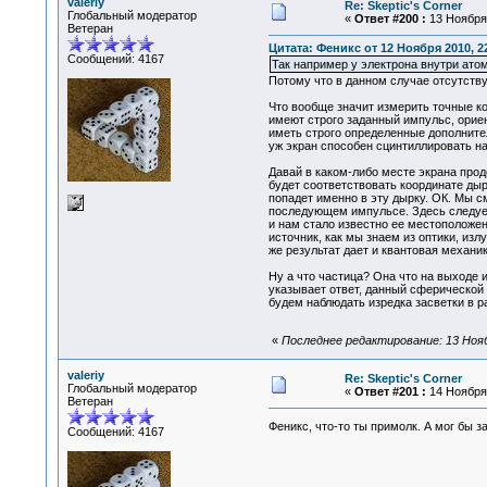
valeriy
Re: Skeptic's Corner
Глобальный модератор
«
Ответ #200 :
13 Ноября 
Ветеран
Цитата: Феникс от 12 Ноября 2010, 2
Сообщений: 4167
Так например у электрона внутри атом
Потому что в данном случае отсутству
Что вообще значит измерить точные ко
имеют строго заданный импульс, орие
иметь строго определенные дополнител
уж экран способен сцинтиллировать н
Давай в каком-либо месте экрана про
будет соответствовать координате дыр
попадет именно в эту дырку. ОК. Мы 
последующем импульсе. Здесь следует
и нам стало известно ее местоположе
источник, как мы знаем из оптики, изл
же результат дает и квантовая механи
Ну а что частица? Она что на выходе 
указывает ответ, данный сферической
будем наблюдать изредка засветки в р
«
Последнее редактирование: 13 Ноябр
valeriy
Re: Skeptic's Corner
Глобальный модератор
«
Ответ #201 :
14 Ноября 
Ветеран
Феникс, что-то ты примолк. А мог бы 
Сообщений: 4167