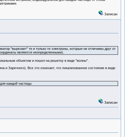
метриками.
Записан
матор "вырезает" те и только те электроны, которые не отличимы друг от
 координаты являются неопределенными).
 локальным объектом и пошел на решетку в виде "волны".
а и Заречного). Все это означает, что локализованное состояние в виде
для каждой частицы.
Записан