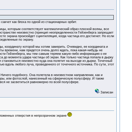
сакчет как блоха по одной из стационарных орбит.
тицы, которым соответствует математический образ плоской волны, все
остранстве неизвестно (принцип неопределенности Гейзенберга запрещает
е экрана произойдет сцинтилляция, когда частица его достигнет. Но если
ределенные по экрану.
, координату которой мы хотим замерить. Очевидно, ее координата и
ты времени, нам придется очень долго ждать, пока какая-нибудь не
ности Гейзенберга, мы тем самым теряем какую-либо информацию о ее
 до момента удара частицы об экран. Как только частица попала в дырку
становиться неизвестно куда она полетит на выходе из дырки. Точечный
ью вдоль любого луча, проведенного от точечного источника. По сути, этот
 Ничего подобного. Она полетела в неизвестном направлении, как и
оры, или фотослой, нанесенный на сферическую полусферу. И также
 вся не засветиться равномерно по всей полусфере.
Записан
положенных отверстия в непрозрачном экране