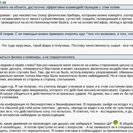
7:49
довать на объекте, достаточно эффективно взаимодействующем с этим полем.
ражаю - раз неизвестны (пока) физические приборы, которыми можно измерять эзотер
в независимости от явного субъективизма, суггестий, плацебо, галлюцинаций и прочих
проводиться на естественнонаучном базисе, а не на основе метафор, легенд и артеф
й теории. С ее помощью можно примерно очертить круг "того что возможно, и того, ч
. Что туда загрузишь, такой фарш и получишь. Поэтому качественность сырья - все-та
аться физики и инженеры, а не (пара)психологи.
едним в праве слова? Как раз накануне меня занесло на клипы сторонников цигуна (q
орая, дескать, генерируется Мастером и может оказывать физическое воздействие на д
ки во всех случаях был. Там, где его не было, использовались уворачивания, обманны
 довольно мягкие толчки Мастера была значительно более наблюдаемой. Но в глаза бро
ия, вихляния из стороны в сторону, спотыкания.
е один год. Я так полагаю, что учитель вводит учеников в транс и в этом состоянии п
ем наблюдал один американец, которого это действие весьма интересовало. Однако мн
ей шкуре убедиться в действенности астральных ударов. Но думаю, мы с ним их бы пр
и учениками.
ла конференция по биоэнергетике и биоинформатике. В перерыве, выйдя на воздух я р
в обычной для себя роли скептика - дескать, никогда не видел и на себе не чувствова
ен ли я, что действительно хочу это испытать. Я ответил, что я - исследователь, и д
ым интересом наблюдали за происходящим.
ню, какие движения он производил, как дышал, как набирался
"энергии ЦИ"
. В общем
ся
нипадеццки...
А потом приступил ко мне с вопросом: - А не занимался ли я специальны
щиты, ответил тот нерешительно. Я пожал плечами и поблагодарил за приложенные ус