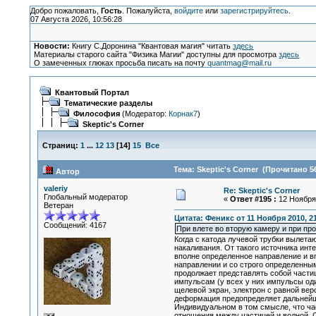
Добро пожаловать,
Гость
. Пожалуйста,
войдите
или
зарегистрируйтесь
.
07 Августа 2026, 10:56:28
Новости:
Книгу С.Доронина "Квантовая магия" читать
здесь
Материалы старого сайта "Физика Магии" доступны для просмотра
здесь
О замеченных глюках просьба писать на почту
quantmag@mail.ru
Квантовый Портал
Тематические разделы
Философия
(Модератор:
Корнак7
)
Skeptic's Corner
Страниц:
1
...
12
13
[
14
]
15
Все
Тема: Skeptic's Corner (Прочитано 5
Автор
valeriy
Re: Skeptic's Corner
Глобальный модератор
«
Ответ #195 :
12 Ноября 
Ветеран
Цитата: Феникс от 11 Ноября 2010, 21
Сообщений: 4167
При влете во вторую камеру и при про
Когда с катода лучевой трубки вылета
накаливания. От такого источника ин
вполне определенное направление и в
направлении и со строго определенны
продолжает представлять собой частицу
импульсам (у всех у них импульсы од
щелевой экран, электрон с равной ве
деформация предопределяет дальнейш
Индивидуальном в том смысле, что ча
отношения между частицей и волной. О