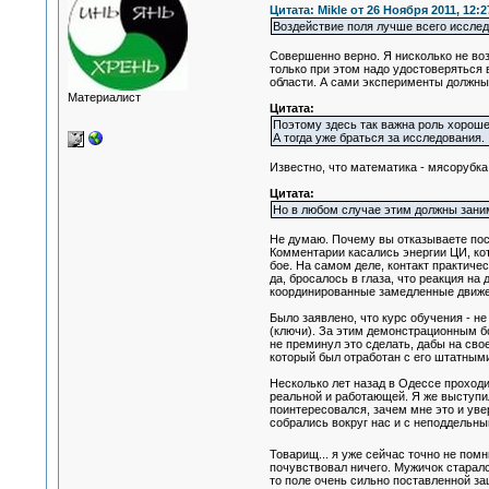
Цитата: Mikle от 26 Ноября 2011, 12:2
Воздействие поля лучше всего иссле
Совершенно верно. Я нисколько не воз
только при этом надо удостоверяться 
области. А сами эксперименты должны 
Материалист
Цитата:
Поэтому здесь так важна роль хороше
А тогда уже браться за исследования.
Известно, что математика - мясорубка
Цитата:
Но в любом случае этим должны заним
Не думаю. Почему вы отказываете посл
Комментарии касались энергии ЦИ, кот
бое. На самом деле, контакт практичес
да, бросалось в глаза, что реакция на
координированные замедленные движен
Было заявлено, что курс обучения - н
(ключи). За этим демонстрационным бо
не преминул это сделать, дабы на сво
который был отработан с его штатным
Несколько лет назад в Одессе проходи
реальной и работающей. Я же выступил 
поинтересовался, зачем мне это и увер
собрались вокруг нас и с неподдельн
Товарищ... я уже сейчас точно не пом
почувствовал ничего. Мужичок старал
то поле очень сильно поставленной за