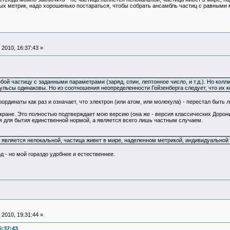
ых метрик, надо хорошенько постараться, чтобы собрать ансамбль частиц с равными 
2010, 16:37:43 »
ой частицу с заданными параметрами (заряд, спин, лептонное число, и т.д.). Но колли
пульсы одинаковы. Но из соотношения неопределенности Гейзенберга следует, что их
ординаты как раз и означает, что электрон (или атом, или молекула) - перестал быть
экране. Это полностью подтверждает мою версию (она же - версия классических Доронин
я для бытия единственной нормой, а является всего лишь частным случаем.
 является нелокальной, частица живет в мире, наделенном метрикой, индивидуальной 
д - но мой гораздо удобнее и естественнее.
2010, 19:31:44 »
6:37:43