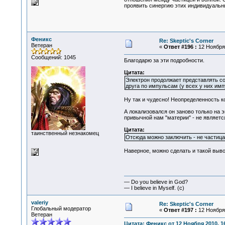
проявить синергию этих индивидуальн
Феникс
Re: Skeptic's Corner
Ветеран
«
Ответ #196 :
12 Ноября 
Сообщений: 1045
Благодарю за эти подробности.
Цитата:
Электрон продолжает представлять соб
друга по импульсам (у всех у них им
Ну так и чудесно! Неопределенность ко
А локализовался он заново только на 
привычной нам "материи" - не являетс
Цитата:
таинственный незнакомец
Отсюда можно заключить - не частица
Наверное, можно сделать и такой выво
— Do you believe in God?
— I believe in Myself. (c)
valeriy
Re: Skeptic's Corner
Глобальный модератор
«
Ответ #197 :
12 Ноября 
Ветеран
Цитата: Феникс от 12 Ноября 2010, 1