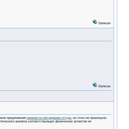
Записан
Записан
никли предложения
перенести обсуждение оттуда
, но этого не произошло.
ритического анализа соответствующих физических аспектов не