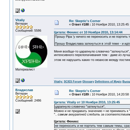
Vitaliy
Re: Skeptic's Corner
Ветеран
«
Ответ #188 :
10 Ноября 2010, 13:25:45 
Сообщений: 5586
Цитата: Феникс от 10 Ноября 2010, 13:14:44
Прошу Pipa 'у ничего не переносить и не портить
Прошу Владислава заткнуться в этой теме - и идти
Меня вообще-то царапнуло словечко "заткнуться"
интенсивного перелопачивания тем - даже из луч
этом не нарушить каких-то нюансов между постин
Материалист
Vitaliy:
SCIES Forum
Glossary
Definitions of Magic
Высш
Владислав
Re: Skeptic's Corner
Ветеран
«
Ответ #189 :
10 Ноября 2010, 14:20:58 
Сообщений: 2486
Цитата: Vitaliy от 10 Ноября 2010, 13:25:45
царапнуло словечко "заткнуться",
Можно и не придавать значению = не принимать к 
"..
самим аккуратней следить за соответствие
Цитата: Феникс
не переносить и не портить тем самым темы, сраз