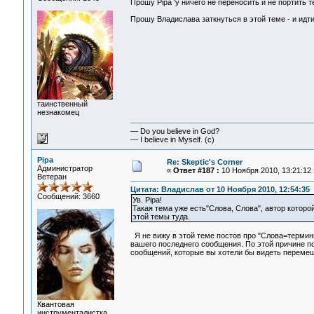
Прошу Pipa 'у ничего не переносить и не портить 
Прошу Владислава заткнуться в этой теме - и идти
таинственный
незнакомец
— Do you believe in God?
— I believe in Myself. (c)
Pipa
Re: Skeptic's Corner
Администратор
«
Ответ #187 :
10 Ноября 2010, 13:21:12 
Ветеран
Цитата: Владислав от 10 Ноября 2010, 12:54:35
Сообщений: 3660
Ув. Pipa!
Такая тема уже есть"Слова, Слова", автор которо
этой темы туда.
Я не вижу в этой теме постов про "Слова=термины
вашего последнего сообщения. По этой причине п
сообщений, которые вы хотели бы видеть переме
Квантовая
инструменталистка