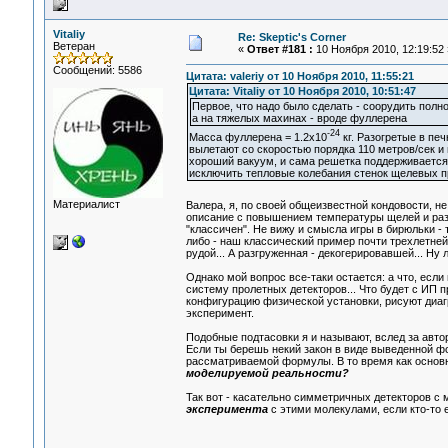
Vitaliy
Re: Skeptic's Corner
Ветеран
«
Ответ #181 :
10 Ноября 2010, 12:19:52 
Сообщений: 5586
Цитата: valeriy от 10 Ноября 2010, 11:55:21
Цитата: Vitaliy от 10 Ноября 2010, 10:51:47
Первое, что надо было сделать - соорудить пол
а на тяжелых махинах - вроде фуллерена
-24
Масса фуллерена = 1.2x10
кг. Разогретые в пе
вылетают со скоростью порядка 110 метров/сек и 
хороший вакуум, и сама решетка поддерживается 
исключить тепловые колебания стенок щелевых п
Материалист
Валера, я, по своей общеизвестной кондовости, н
описание с повышением температуры щелей и раз
"классичен". Не вижу и смысла игры в бирюльки 
либо - наш классический пример почти трехлетней
рудой... А разгруженная - декогерировавшей... Ну
Однако мой вопрос все-таки остается: а что, ес
систему пролетных детекторов... Что будет с ИП 
конфигурацию физической установки, рисуют диагр
эксперимент.
Подобные подтасовки я и называют, вслед за авт
Если ты берешь некий закон в виде выведенной ф
рассматриваемой формулы. В то время как основн
моделируемой реальности?
Так вот - касательно симметричных детекторов с 
эксперимента
с этими молекулами, если кто-то 