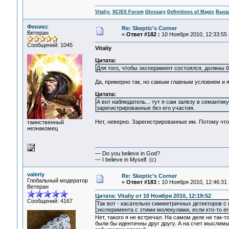
Vitaliy:
SCIES Forum
Glossary
Definitions of Magic
Высш
Феникс
Re: Skeptic's Corner
Ветеран
«
Ответ #182 :
10 Ноября 2010, 12:33:55 
Сообщений: 1045
Vitaliy
Цитата:
Для того, чтобы эксперимент состоялся, должны б
Да, примерно так, но самым главным условием и 
Цитата:
А вот наблюдатель... тут я сам залезу в семантик
зарегистрированные без его участия.
Нет, неверно. Зарегистрированные им. Потому что
таинственный
незнакомец
— Do you believe in God?
— I believe in Myself. (c)
valeriy
Re: Skeptic's Corner
Глобальный модератор
«
Ответ #183 :
10 Ноября 2010, 12:46:31 
Ветеран
Цитата: Vitaliy от 10 Ноября 2010, 12:19:52
Сообщений: 4167
Так вот - касательно симметричных детекторов с
эксперимента с этими молекулами, если кто-то ег
Нет, такого я не встречал. На самом деле не так-
были бы идентичны друг другу. А на счет мыслимых