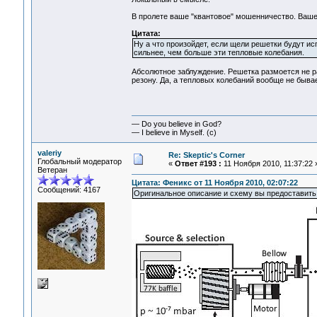
В пролете ваше "квантовое" мошенничество. Ваше
Цитата:
Ну а что произойдет, если щели решетки будут и
сильнее, чем больше эти тепловые колебания.
Абсолютное заблуждение. Решетка размоется не ра
резону. Да, а тепловых колебаний вообще не бывае
— Do you believe in God?
— I believe in Myself. (c)
valeriy
Re: Skeptic's Corner
Глобальный модератор
«
Ответ #193 :
11 Ноября 2010, 11:37:22 
Ветеран
Цитата: Феникс от 11 Ноября 2010, 02:07:22
Сообщений: 4167
Оригинальное описание и схему вы предоставить 