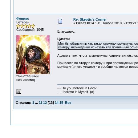
Феникс
Re: Skeptic's Corner
Ветеран
«
Ответ #194 :
11 Ноября 2010, 21:39:21 
Сообщений: 1045
Благодарю.
Цитата:
Мог бы объяснить как такая сложная молекула, со
камеру, неожиданно исчезать как локальный объек
А дело в том, что эта молекула появляется как л
При влете во вторую камеру и при прохождении ре
молекул (и чего угодно) - и вообще является возм
таинственный
незнакомец
— Do you believe in God?
— I believe in Myself. (c)
Страниц:
1
...
11
12
[
13
]
14
15
Все