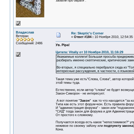
забыли про овраги".
Владислав
Re: Skeptic's Corner
Ветеран
«
Ответ #184 :
10 Ноября 2010, 12:54:35 
Сообщений: 2486
Ув. Pipa!
Цитата: Vitaliy от 10 Ноября 2010, 11:16:29
Уважаемые коллеги! Большая просьба придерживать
разбирать именно скептические, критические зам
Во-вторых, я специально перебрался сюда из "Го
интересные рассуждения, в частности, о языково
Такая тема уже есть"Слова, Слова", автор которо
этой темы туда.
Естественно, если автор "слова" не будет возмущ
Закон-Симорон - не интересует.
А вот понятие "
Закон
" как то что находится "за к
Типа как есть этот форум=кон. Есть правила форум
И "администрация форума" - закон или "подзаконно
"СИД" тогда закон для форума и для Администрации
От простого к сложному.
Получается всегда есть какое "непостижимое?" упр
неживое по своему заКону или
подпункту закона
Кона.