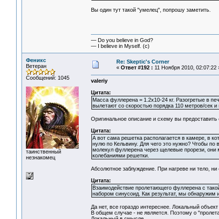
Вы один тут такой "умелец", попрошу заметить.
— Do you believe in God?
— I believe in Myself. (c)
Феникс
Re: Skeptic's Corner
Ветеран
«
Ответ #192 :
11 Ноября 2010, 02:07:22 
Сообщений: 1045
valeriy
Цитата:
Масса фуллерена = 1.2x10-24 кг. Разогретые в п
вылетают со скоростью порядка 110 метров/сек и
Оригинальное описание и схему вы предоставить о
Цитата:
А вот сама решетка располагается в камере, в ко
нулю по Кельвину. Для чего это нужно? Чтобы по
молекул фуллерена через щелевые прорези, они 
таинственный
колебаниями решетки.
незнакомец
Абсолютное заблуждение. При нагреве ни тело, ни 
Цитата:
Взаимодействие пролетающего фуллерена с такой
набором синусоид. Как результат, мы обнаружим
Да нет, все гораздо интереснее. Локальный объек
В общем случае - не является. Поэтому о "проле
Локальный в смысле.