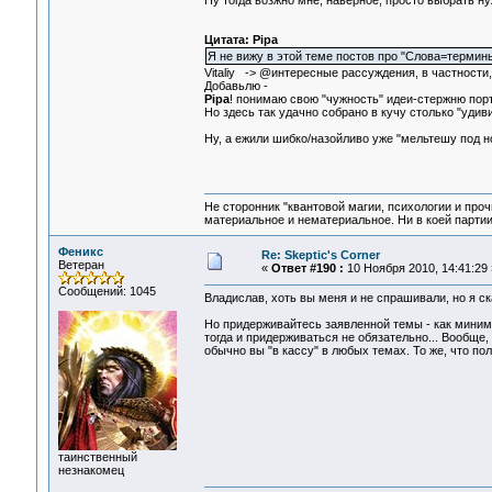
Ну тогда возжно мне, наверное, просто выбрать ну
Цитата: Pipa
Я не вижу в этой теме постов про "Слова=термины
Vitaliy -> @интересные рассуждения, в частности
Добавьлю -
Pipa
! понимаю свою "чужность" идеи-стержню порт
Но здесь так удачно собрано в кучу столько "удивит
Ну, а ежили шибко/назойливо уже "мельтешу под н
Не сторонник "квантовой магии, психологии и проч
материальное и нематериальное. Ни в коей партии
Феникс
Re: Skeptic's Corner
Ветеран
«
Ответ #190 :
10 Ноября 2010, 14:41:29 
Сообщений: 1045
Владислав, хоть вы меня и не спрашивали, но я ск
Но придерживайтесь заявленной темы - как минимум
тогда и придерживаться не обязательно... Вообще,
обычно вы "в кассу" в любых темах. То же, что пол
таинственный
незнакомец