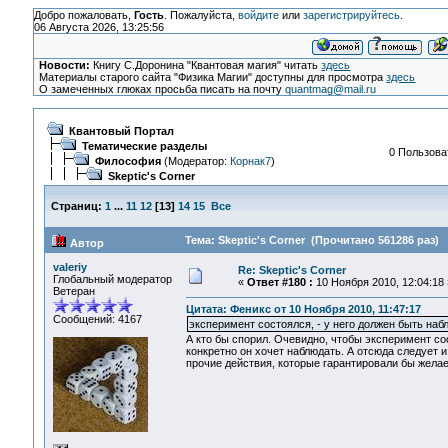
Добро пожаловать,
Гость
. Пожалуйста,
войдите
или
зарегистрируйтесь
.
06 Августа 2026, 13:25:56
Новости:
Книгу С.Доронина "Квантовая магия" читать
здесь
Материалы старого сайта "Физика Магии" доступны для просмотра
здесь
О замеченных глюках просьба писать на почту
quantmag@mail.ru
Квантовый Портал
Тематические разделы
0 Пользоват
Философия
(Модератор:
Корнак7
)
Skeptic's Corner
Страниц:
1
...
11
12
[
13
]
14
15
Все
Тема: Skeptic's Corner (Прочитано 561286 раз)
Автор
valeriy
Re: Skeptic's Corner
Глобальный модератор
«
Ответ #180 :
10 Ноября 2010, 12:04:18 
Ветеран
Цитата: Феникс от 10 Ноября 2010, 11:47:17
Сообщений: 4167
эксперимент состоялся, - у него должен быть наб
А кто бы спорил. Очевидно, чтобы эксперимент со
конкретно он хочет наблюдать. А отсюда следует и
прочие действия, которые гарантировали бы желае