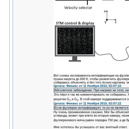
Вот схема эксперимента интерференции на фулле
пушка нагрета до 600 К, чтобы размягчить фулле
собираюсь объяснять и без того ясную картинку э
Цитата: Феникс от 11 Ноября 2010, 02:07:22
Абсолютное заблуждение. При нагреве ни тело, ни
Это пёрл я так же комментировать не собираюсь. 
решетки G
и G
. В этой камере поддерживается о
1
2
Цитата: Феникс от 11 Ноября 2010, 02:07:22
Если фуллерен интерферирует, то он не является
Ну очень проникновенно сказано. Мог бы объяснит
углерода, может при влете во вторую камеру, неож
фуллеренового мяча равен порядка 750 рм, а де Б
Мне хотелось бы услышать от вас внятный ответ.