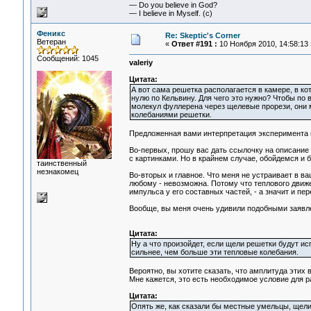
— Do you believe in God?
— I believe in Myself. (c)
Феникс
Re: Skeptic's Corner
Ветеран
«
Ответ #191 :
10 Ноября 2010, 14:58:13 
Сообщений: 1045
valeriy
Цитата:
А вот сама решетка располагается в камере, в ко
нулю по Кельвину. Для чего это нужно? Чтобы по
молекул фуллерена через щелевые прорези, они 
колебаниями решетки.
Предложенная вами интерпретация эксперимента 
Во-первых, прошу вас дать ссылочку на описание 
с картинками. Но в крайнем случае, обойдемся и б
таинственный
незнакомец
Во-вторых и главное. Что меня не устраивает в ва
любому - невозможна. Потому что теплового движе
импульса у его составных частей, - а значит и пер
Вообще, вы меня очень удивили подобными заявл
Цитата:
Ну а что произойдет, если щели решетки будут и
сильнее, чем больше эти тепловые колебания.
Вероятно, вы хотите сказать, что амплитуда этих
Мне кажется, это есть необходимое условие для р
Цитата:
Опять же, как сказали бы местные умельцы, щели