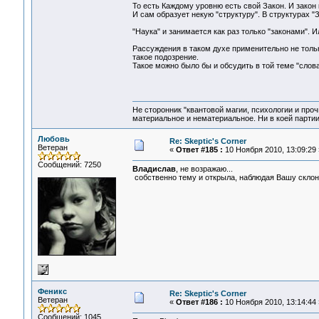
То есть Каждому уровню есть свой Закон. И закон 
И сам образует некую "структуру". В структурах "
"Наука" и занимается как раз только "законами". 
Рассуждения в таком духе применительно не толь
такое подозрение.
Такое можно было бы и обсудить в той теме "слов
Не сторонник "квантовой магии, психологии и проч
материальное и нематериальное. Ни в коей партии
Любовь
Re: Skeptic's Corner
Ветеран
«
Ответ #185 :
10 Ноября 2010, 13:09:29 
Сообщений: 7250
Владислав
, не возражаю...
собственно тему и открыла, наблюдая Вашу склонно
Феникс
Re: Skeptic's Corner
Ветеран
«
Ответ #186 :
10 Ноября 2010, 13:14:44 
Сообщений: 1045