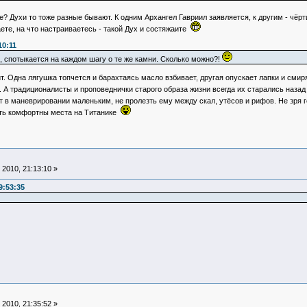
? Духи то тоже разные бывают. К одним Архангел Гавриил заявляется, к другим - чёр
ете, на что настраиваетесь - такой Дух и состяжаите
10:11
, спотыкается на каждом шагу о те же камни. Сколько можно?!
ит. Одна лягушка топчется и барахтаясь масло взбивает, другая опускает лапки и сми
 А традиционалисты и проповеднички старого образа жизни всегда их старались назад
 в маневрировании маленьким, не пролезть ему между скал, утёсов и рифов. Не зря 
ать комфортны места на Титанике
2010, 21:13:10 »
9:53:35
2010, 21:35:52 »