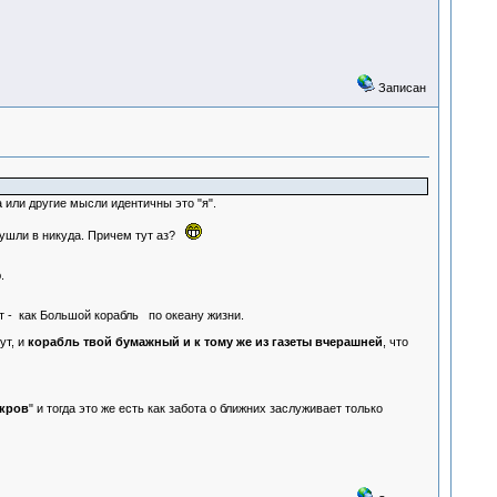
Записан
 или другие мысли идентичны это "я".
и ушли в никуда. Причем тут аз?
.
ает - как Большой корабль по океану жизни.
т, и
корабль твой бумажный и к тому же из газеты вчерашней
, что
 кров
" и тогда это же есть как забота о ближних заслуживает только