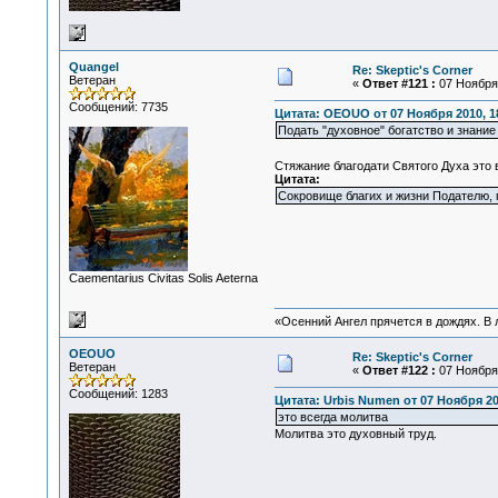
Quangel
Re: Skeptic's Corner
Ветеран
«
Ответ #121 :
07 Ноября 
Сообщений: 7735
Цитата: OEOUO от 07 Ноября 2010, 1
Подать "духовное" богатство и знание
Стяжание благодати Святого Духа это в
Цитата:
Сокровище благих и жизни Подателю, 
Сaementarius Civitas Solis Aeterna
«Осенний Ангел прячется в дождях. В л
OEOUO
Re: Skeptic's Corner
Ветеран
«
Ответ #122 :
07 Ноября 
Сообщений: 1283
Цитата: Urbis Numen от 07 Ноября 20
это всегда молитва
Молитва это духовный труд.