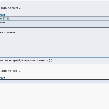
2010, 18:50:21 »
7:09
6:57:12
иил.
 в изучение:
истве янтарной, в переливах света...» (c)
2010, 19:53:35 »
7:09