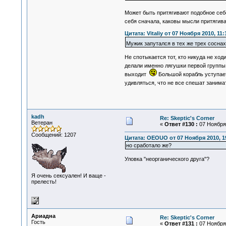
Может быть притягивают подобное себе
себя сначала, каковы мысли притягива
Цитата: Vitaliy от 07 Ноября 2010, 11:
Мужик запутался в тех же трех соснах
Не спотыкается тот, кто никуда не ход
делали именно лягушки первой группы.
выходит
Большой корабль уступает
удивляться, что не все спешат заним
kadh
Re: Skeptic's Corner
Ветеран
«
Ответ #130 :
07 Ноября 
Сообщений: 1207
Цитата: OEOUO от 07 Ноября 2010, 1
но сработало же?
Уловка "неорганического друга"?
Я очень сексуален! И ваще -
прелесть!
Ариадна
Re: Skeptic's Corner
Гость
«
Ответ #131 :
07 Ноября 