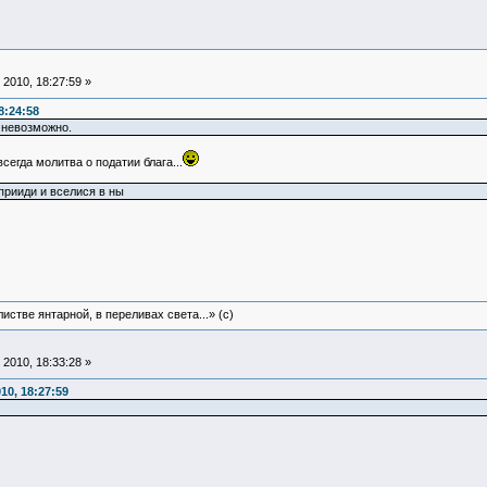
2010, 18:27:59 »
8:24:58
 невозможно.
сегда молитва о податии блага...
прииди и вселися в ны
истве янтарной, в переливах света...» (c)
2010, 18:33:28 »
10, 18:27:59