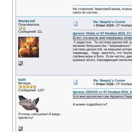
Не сторонник "квантовой магии, психо
секте не состою.
Фанфутий
Re: Skeptic's Corner
Пользователь
«
Ответ #124 :
07 Ноября 
Сообщений: 111
Цитата: Vitaliy от 07 Ноября 2010, 17:
А вот эта мысль мне показалась нетр
С радостью. Та система ценностей, к
желание большинства "запрещённых" п
система ценностей, на вершине которо
пирамиды. Надо заметить, что "малов
глубина веры в Бога. Если честно, дав
куриные мозги, порождающая непосиль
kadh
Re: Skeptic's Corner
Ветеран
«
Ответ #125 :
07 Ноября 
Сообщений: 1207
Цитата: OEOUO от 07 Ноября 2010, 1
это мне разъяснил сам Архангел Гавр
А можно подробности?
Я очень сексуален! И ваще -
прелесть!