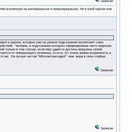
Записан
деляю вселенную на материальное и нематериальное. Ни в коей партии или
авил и оценок, которые уже на уровне подсознания исключают само
ействий. Человек, в подсознании которого сформирована чисто мирская
ний только в том случае, если ему удаётся достичь вершины своей
ется от неверующего человека, то есть тут очень важна искренность и
о и то же. Уж лучше чистая "Абсолютная идея" чем вера в свои слабые
Записан
Записан