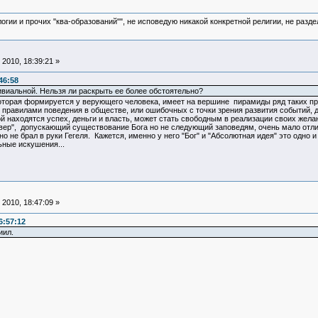
логии и прочих "ква-образований"", не исповедую никакой конкретной религии, не раз
2010, 18:39:21 »
46:58
ивиальной. Нельзя ли раскрыть ее более обстоятельно?
оторая формируется у верующего человека, имеет на вершине пирамиды ряд таких пр
равилами поведения в обществе, или ошибочных с точки зрения развития событий, д
й находятся успех, деньги и власть, может стать свободным в реализации своих жела
ер", допускающий существование Бога но не следующий заповедям, очень мало отлича
но не брал в руки Гегеля. Кажется, именно у него "Бог" и "Абсолютная идея" это одн
ные искушения...
2010, 18:47:09 »
6:57:12
иил.