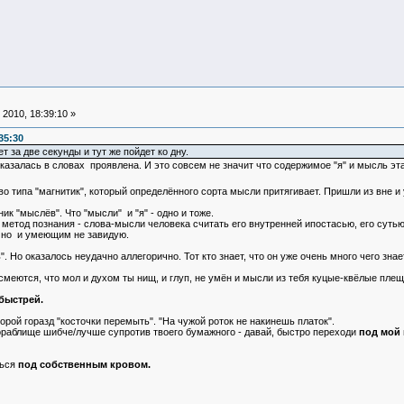
2010, 18:39:10 »
35:30
 за две секунды и тут же пойдет ко дну.
азалась в словах проявлена. И это совсем не значит что содержимое "я" и мысль эта
во типа "магнитик", который определённого сорта мысли притягивает. Пришли из вне 
ник "мыслёв". Что "мысли" и "я" - одно и тоже.
метод познания - слова-мысли человека считать его внутренней ипостасью, его сутью
, но и умеющим не завидую.
ь". Но оказалось неудачно аллегорично. Тот кто знает, что он уже очень много чего зн
смеются, что мол и духом ты нищ, и глуп, не умён и мысли из тебя куцые-квёлые плещу
обыстрей.
порой горазд "косточки перемыть". "На чужой роток не накинешь платок".
кораблище шибче/лучше супротив твоего бумажного - давай, быстро переходи
под мой
ться
под собственным кровом.