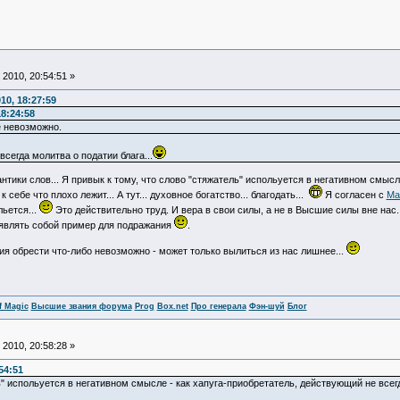
2010, 20:54:51 »
10, 18:27:59
8:24:58
е невозможно.
сегда молитва о податии блага...
антики слов... Я привык к тому, что слово "стяжатель" испольуется в негативном смы
ебе что плохо лежит... А тут... духовное богатство... благодать...
Я согласен с
Ма
льется...
Это действительно труд. И вера в свои силы, а не в Высшие силы вне нас. 
т являть собой пример для подражания
.
ия обрести что-либо невозможно - может только вылиться из нас лишнее...
f Magic
Высшие звания форума
Prog
Box.net
Про генерала
Фэн-шуй
Блог
2010, 20:58:28 »
54:51
ль" испольуется в негативном смысле - как хапуга-приобретатель, действующий не вс