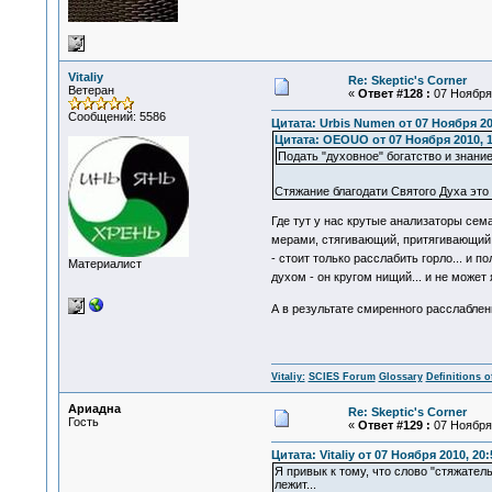
Vitaliy
Re: Skeptic's Corner
Ветеран
«
Ответ #128 :
07 Ноября 
Сообщений: 5586
Цитата: Urbis Numen от 07 Ноября 20
Цитата: OEOUO от 07 Ноября 2010, 1
Подать "духовное" богатство и знани
Стяжание благодати Святого Духа это в
Где тут у нас крутые анализаторы сем
мерами, стягивающий, притягивающий к с
- стоит только расслабить горло... и по
Материалист
духом - он кругом нищий... и не може
А в результате смиренного расслаблен
Vitaliy:
SCIES Forum
Glossary
Definitions o
Ариадна
Re: Skeptic's Corner
Гость
«
Ответ #129 :
07 Ноября 
Цитата: Vitaliy от 07 Ноября 2010, 20:
Я привык к тому, что слово "стяжате
лежит...