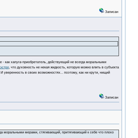
Записан
сле - как хапуга-приобретатель, действующий не всегда моральными
эстро
, что духовность не некая жидкость, которую можно влить в субъекта
И уверенность в своих возможностях... поэтому, как ни крути, нищий
Записан
егда моральными мерами, стягивающий, притягивающий к себе что плохо