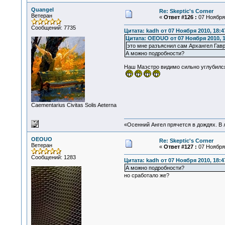
Quangel
Re: Skeptic's Corner
Ветеран
«
Ответ #126 :
07 Ноября 
Сообщений: 7735
Цитата: kadh от 07 Ноября 2010, 18:4
Цитата: OEOUO от 07 Ноября 2010, 1
это мне разъяснил сам Архангел Гавр
А можно подробности?
Наш Маэстро видимо сильно углубился
Сaementarius Civitas Solis Aeterna
«Осенний Ангел прячется в дождях. В л
OEOUO
Re: Skeptic's Corner
Ветеран
«
Ответ #127 :
07 Ноября 
Сообщений: 1283
Цитата: kadh от 07 Ноября 2010, 18:4
А можно подробности?
но сработало же?