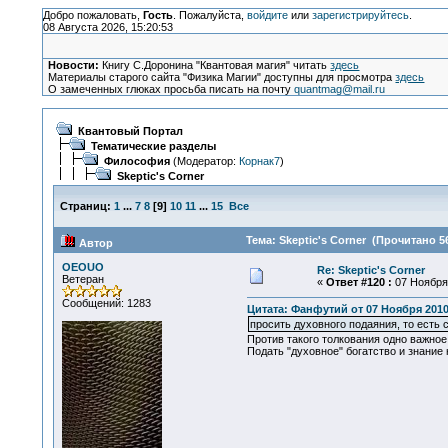
Добро пожаловать,
Гость
. Пожалуйста,
войдите
или
зарегистрируйтесь
.
08 Августа 2026, 15:20:53
Новости:
Книгу С.Доронина "Квантовая магия" читать
здесь
Материалы старого сайта "Физика Магии" доступны для просмотра
здесь
О замеченных глюках просьба писать на почту
quantmag@mail.ru
Квантовый Портал
Тематические разделы
Философия
(Модератор:
Корнак7
)
Skeptic's Corner
Страниц:
1
...
7
8
[
9
]
10
11
...
15
Все
Тема: Skeptic's Corner (Прочитано 5
Автор
OEOUO
Re: Skeptic's Corner
Ветеран
«
Ответ #120 :
07 Ноября 
Сообщений: 1283
Цитата: Фанфутий от 07 Ноября 2010,
просить духовного подаяния, то есть 
Против такого толкования одно важное 
Подать "духовное" богатство и знание