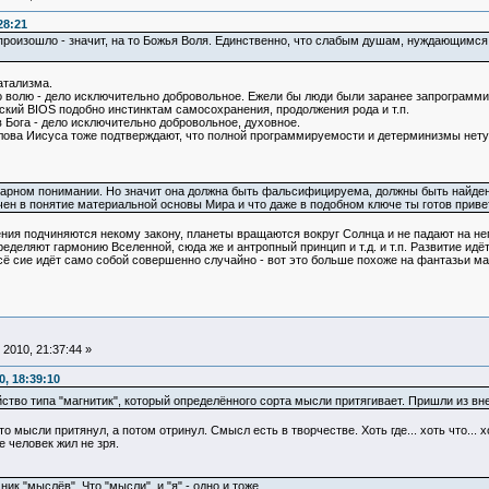
28:21
ни произошло - значит, на то Божья Воля. Единственно, что слабым душам, нуждающимся
атализма.
го волю - дело исключительно добровольное. Ежели бы люди были заранее запрограммир
ский BIOS подобно инстинктам самосохранения, продолжения рода и т.п.
 Бога - дело исключительно добровольное, духовное.
 слова Иисуса тоже подтверждают, что полной программируемости и детерминизмы нету. 
гарном понимании. Но значит она должна быть фальсифицируема, должны быть найдены
ен в понятие материальной основы Мира и что даже в подобном ключе ты готов прив
ения подчиняются некому закону, планеты вращаются вокруг Солнца и не падают на нег
еделяют гармонию Вселенной, сюда же и антропный принцип и т.д. и т.п. Развитие идёт
всё сие идёт само собой совершенно случайно - вот это больше похоже на фантазьи 
2010, 21:37:44 »
, 18:39:10
ойство типа "магнитик", который определённого сорта мысли притягивает. Пришли из в
 мысли притянул, а потом отринул. Смысл есть в творчестве. Хоть где... хоть что... хо
 человек жил не зря.
ник "мыслёв". Что "мысли" и "я" - одно и тоже.