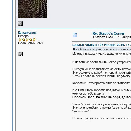
Владислав
Re: Skeptic's Corner
Ветеран
«
Ответ #123 :
07 Ноября 
Сообщений: 2486
Цитата: Vitaliy от 07 Ноября 2010, 17:
Кораблик из вчерашней газеты намокнет
Мысль пришла и ушла даже если она ок
В человеке всего лишь некое устройст
Никогда и не полагал что аз есть источ
Это возможно какой-то новый научный 
Я так человека распознавать не умею
Кораблик - это просто способ "говорит
И с Большого корабля над вдруг моим 
уже каюк тебе маячит.
Просись, мол, ко мне на борт, да п
Язык без костей, а чужой язык всегда 
Это их способ жить крича "а вот мой 
"уважения".
Но и же разумнее всё же именно оста