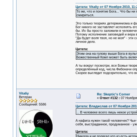
Цитата: Vitaliy от 07 Ноября 2010, 11:
То же, что и понятие Бога... Что бы 
смириться.
Это только теориях детерминизма и ф
Бог никого не заставляет исполнять е
бы. Их бы просто заложили в человече
Потому исполнение заповедей и вера в
"Да будет воля твоя, но не моя" - эти
личное дело.
Цитата:
Этим она на голову выше Бога в вуль
Божественный Комп может быть включ
А ты вокруг посмотри, все Божьи твор
определённый код, числа Фибоначи опр
Скорее выглядит подозрительно, что 
Vitaliy
Re: Skeptic's Corner
Ветеран
«
Ответ #132 :
07 Ноября 
Сообщений: 5586
Цитата: Владислав от 07 Ноября 2010
... В человеке всего лишь некое устр
А нафига нужен такой человечек? Чьи-то
себя, выстраданное, продуманное - уже
Цитата:
Никогда и не полагал что аз есть источ