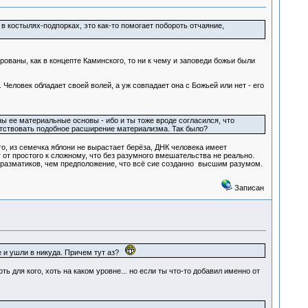
 в костылях-подпорках, это как-то помогает побороть отчаяние,
ованы, как в концепте Каминского, то ни к чему и заповеди божьи были
Человек обладает своей волей, а уж совпадает она с Божьей или нет - его
 ее материальные основы - ибо и ты тоже вроде согласился, что
етствовать подобное расширение материализма. Так было?
о, из семечка яблони не вырастает берёза, ДНК человека имеет
 от простого к сложному, что без разумного вмешательства не реально.
маразматиков, чем предположение, что всё сие созданно высшим разумом.
Записан
не и ушли в никуда. Причем тут аз?
ть для кого, хоть на каком уровне... но если ты что-то добавил именно от