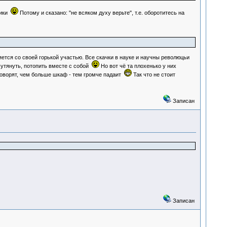
тики
Потому и сказано: "не всяком духу верьте", т.е. оборотитесь на
ряется со своей горькой участью. Все скачки в науке и научны революцьи
 утянуть, потопить вместе с собой
Но вот чё та плохенько у них
говорят, чем больше шкаф - тем громче падаит
Так что не стоит
Записан
Записан