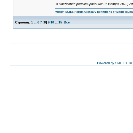
«
Последнее редактирование: 07 Ноября 2010, 20:4
Vitaliy:
SCIES Forum
Glossary
Definitions of Magic
Высш
Страниц:
1
...
6
7
[
8
]
9
10
...
15
Все
Powered by SMF 1.1.10