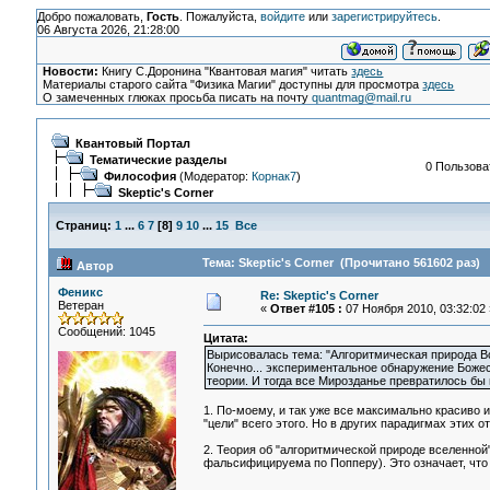
Добро пожаловать,
Гость
. Пожалуйста,
войдите
или
зарегистрируйтесь
.
06 Августа 2026, 21:28:00
Новости:
Книгу С.Доронина "Квантовая магия" читать
здесь
Материалы старого сайта "Физика Магии" доступны для просмотра
здесь
О замеченных глюках просьба писать на почту
quantmag@mail.ru
Квантовый Портал
Тематические разделы
0 Пользоват
Философия
(Модератор:
Корнак7
)
Skeptic's Corner
Страниц:
1
...
6
7
[
8
]
9
10
...
15
Все
Тема: Skeptic's Corner (Прочитано 561602 раз)
Автор
Феникс
Re: Skeptic's Corner
Ветеран
«
Ответ #105 :
07 Ноября 2010, 03:32:02 
Сообщений: 1045
Цитата:
Вырисовалась тема: "Алгоритмическая природа В
Конечно... экспериментальное обнаружение Боже
теории. И тогда все Мирозданье превратилось бы
1. По-моему, и так уже все максимально красиво и 
"цели" всего этого. Но в других парадигмах этих 
2. Теория об "алгоритмической природе вселенной
фальсифицируема по Попперу). Это означает, что 