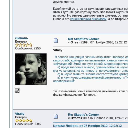
других местах.
Какой сухой остаток из двух вышеприведенных при
чтобы дать ясную картину того, что может ждать 
историю. Но отмечу две ключевые фигуры, остави
Гиббс с его
каноническим ансамбем
, а во втором
Любовь
Re: Skeptic's Corner
Ветеран
«
Ответ #109 :
07 Ноября 2010, 12:22:12 
Сообщений: 7250
Vitaliy
В основе концепции "логики открытия" Поппера ле
какого-либо критерия ее выявления; смысл научно
заблуждений. Этой, по сути своей, мировоззренче
а) представления о мире, принимаемые в науке к
мог установить их истинность, но существует спо
б) в науке лишь те знания соответствуют крите
в) в научно-исследовательской деятельности "не
опровержений"
т.о. взаимоотношения квантовой механики и класси
фальсификацию по Попперу...
Vitaliy
Re: Skeptic's Corner
Ветеран
«
Ответ #110 :
07 Ноября 2010, 12:42:12 
Сообщений: 5586
Цитата: Любовь от 07 Ноября 2010, 12:22:12