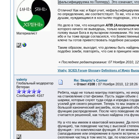
фальсифицируема по Попперу). Это означает, что
Отлично! Как нас и Карл учит, нефальсифицируем
по определению, им соответствует. То же, что и по
душам, нуждающимся в костылях-подпорках, это к
Но дело в том, что концепция
АПВ (Алгоритмиче
которого ничего не выведешь, только молиться мо
голову выше Бога в вульгарном понимании. Но з
Материалист
ибо и ты тоже вроде согласился, что Божественн
ключе ты готов приветствовать подобное расшире
Таким образом, выходит, что должны быть найде
подобно зомби, повторять, что сие в принципе нев
«
Последнее редактирование: 07 Ноября 2010, 12:2
Vitaliy:
SCIES Forum
Glossary
Definitions of Magic
Высш
valeriy
Re: Skeptic's Corner
Глобальный модератор
«
Ответ #108 :
07 Ноября 2010, 12:18:26 
Ветеран
Ребята, надо не только мантры повторять, но ино
Сообщений: 4167
на становление стат-физики. Пусть задан объем с
шарики, которые снуют туда-сюда и изредка соуд
усилий для своего решения. Теперь то мы знаем и
большой канонический ансамбль, если данный объ
функцию распределения. После чего поведение лю
считается решенной, как только найдена эта функ
Ну а что мы имеем в квантовой механике. Да почт
функция), так поведение частиц с высокой степен
функция - это комплексная функция. И ее мнимая 
(запаздывание или опережение в пункте встречи, н
скопления частиц в том месте, где, по классическ