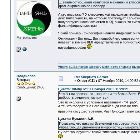
... взаимоотношения квантовой механики и классич
фальсификацию по Попперу...
А кто возражал? У классической парадигмы вообще
действительности, на которые претендует серьезн
полупогруженности объектов в КД, о каких-то сист
фальсифицируемостью.
Яркий пример - философия нашего Андрюши: он те
Материалист
Омниссия - Бог его... Вот попробуй его опровергн
плавает в тумане КМГ-представлений в полностью с
натурфилософии
.
Vitaliy:
SCIES Forum
Glossary
Definitions of Magic
Высш
Владислав
Re: Skeptic's Corner
Ветеран
«
Ответ #111 :
07 Ноября 2010, 14:00:52 
Сообщений: 2486
Цитата: Vitaliy от 07 Ноября 2010, 11:28:21
Что бы ни произошло - значит, на то Божья Воля.
побороть отчаяние, смириться.
Это психология с условным названием - "Я_раб".
А те, кто говорит "На Бога надейся, да сам не пл
право на сосуществование. Раз Природа таким ра
Цитата: Букалов А.В.
Показано, что вакуум Вселенной как совокупност
управляющая движением микрочастиц и макротел (п
Ну вот "обнаружить" такой "гиперкомпьютер" или ег