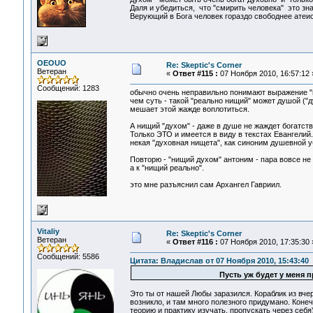
Даля и убедиться, что "смирить человека" это зна
Верующий в Бога человек гораздо свободнее атеи
OEOUO
Re: Skeptic's Corner
Ветеран
«
Ответ #115 :
07 Ноября 2010, 16:57:12 
Сообщений: 1283
обычно очень неправильно понимают выражение "ни
чем суть - такой "реально нищий" может душой ("
мешает этой жажде воплотиться.
А нищий "духом" - даже в душе не жаждет богатств
Только ЭТО и имеется в виду в текстах Евангелий
некая "духовная нищета", как синоним душевной уб
Повторю - "нищий духом" антоним - пара вовсе не 
а к "нищий реально".
это мне разъяснил сам Архангел Гавриил.
Vitaliy
Re: Skeptic's Corner
Ветеран
«
Ответ #116 :
07 Ноября 2010, 17:35:30 
Сообщений: 5586
Цитата: Владислав от 07 Ноября 2010, 15:43:40
Пусть уж будет у меня п
Это ты от нашей Любы заразился. Кораблик из вчер
возникло, и там много полезного придумано. Конечн
теорию и практику изучать, пропускать через себя)