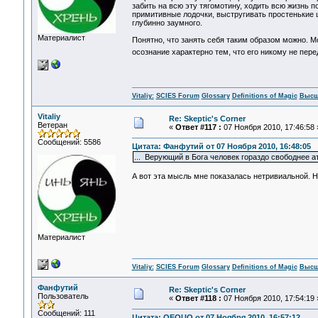
забить на всю эту тягомотину, ходить всю жизнь п
примитивные лодочки, выстругивать простенькие 
глубинно заумного.
Материалист
Понятно, что занять себя таким образом можно. 
осознание характерно тем, что его никому не перед
Vitaliy:
SCIES Forum
Glossary
Definitions of Magic
Высш
Vitaliy
Re: Skeptic's Corner
Ветеран
«
Ответ #117 :
07 Ноября 2010, 17:46:58 
Сообщений: 5586
Цитата: Фанфутий от 07 Ноября 2010, 16:48:05
... Верующий в Бога человек гораздо свободнее 
А вот эта мысль мне показалась нетривиальной. Н
Материалист
Vitaliy:
SCIES Forum
Glossary
Definitions of Magic
Высш
Фанфутий
Re: Skeptic's Corner
Пользователь
«
Ответ #118 :
07 Ноября 2010, 17:54:19 
Сообщений: 111
Цитата: OEOUO от 07 Ноября 2010, 16:57:12