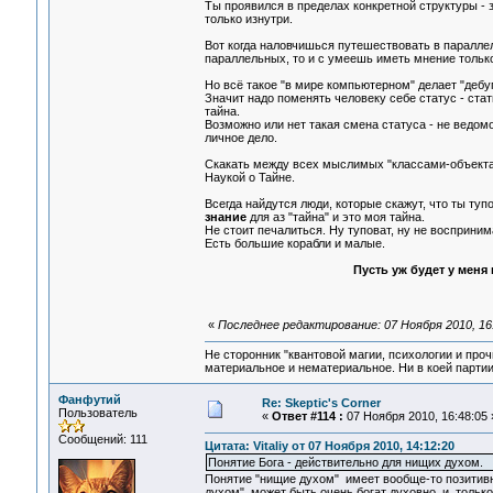
Ты проявился в пределах конкретной структуры - 
только изнутри.
Вот когда наловчишься путешествовать в параллел
параллельных, то и с умеешь иметь мнение только
Но всё такое "в мире компьютерном" делает "дебу
Значит надо поменять человеку себе статус - стат
тайна.
Возможно или нет такая смена статуса - не ведомо
личное дело.
Скакать между всех мыслимых "классами-объектами"
Наукой о Тайне.
Всегда найдутся люди, которые скажут, что ты тупо
знание
для аз "тайна" и это моя тайна.
Не стоит печалиться. Ну туповат, ну не воспринима
Есть большие корабли и малые.
Пусть уж будет у меня
«
Последнее редактирование: 07 Ноября 2010, 16
Не сторонник "квантовой магии, психологии и проч
материальное и нематериальное. Ни в коей партии
Фанфутий
Re: Skeptic's Corner
Пользователь
«
Ответ #114 :
07 Ноября 2010, 16:48:05 
Сообщений: 111
Цитата: Vitaliy от 07 Ноября 2010, 14:12:20
Понятие Бога - действительно для нищих духом.
Понятие "нищие духом" имеет вообще-то позитивн
духом" может быть очень богат духовно и только 