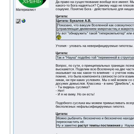
Да право на существование вообще все имеют. Мы
какого-то Бога надеяться? Самому надо не плохов
социуме. Понятие Бога - действительно для нищих
Материалист
Цитата:
Цитата: Букалов А.В.
Показано, что вакуум Вселенной как совокупност
управляющая движением микрочастиц и макротел (
Ну вот "обнаружить" такой "гиперкомпьютер" или ег
Утопия - уповать на неверифицируемые гипотезы.
Цитата:
Так и "Наука" подобно той "переменной в структур
Вопрос, по сути, о принципиальных границах позна
выскажется. Поделим всю Вселенную на две части.
оказывает на нас какое-то влияние - с учетом но
помню, это была компонента связности сети взаим
никак, ни при каких условиях. Мы о ней можем со 
досужих домыслов. Классика - в кино "Дембель", ка
- Ты видишь суслика?
- Нет!
- И я не вижу. Но он есть!
Подобного
суслика
мы можем примысливать всегда и
бесполезных нефальсифицируемых гипотез.
Цитата:
Можно рыбачить бесконечно и бесконечно находит
переоснастить её.
Ну и заметно
растут темпы постижения
у Науки.