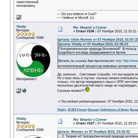
таинственный
незнакомец
— Do you believe in God?
— I believe in Myself. (c)
Vitaliy
Re: Skeptic's Corner
Ветеран
«
Ответ #106 :
07 Ноября 2010, 11:10:11 
Сообщений: 5586
Цитата: Urbis Numen от 07 Ноября 2010, 01:57:3
Цитата: Vitaliy от 07 Ноября 2010, 01:35:23
"Алгоритмическая природа Вселенной". В пользу 
подобного взгляда придерживается Артем.
Виталь,ты ссылку Ари прочитал,вот эту:
http://ww
исполнительный процессор мировых алгоритмов.
Да, конечно... Светланке спасибо, что вытащила е
Но стало лень и скучно: сколько можно вляпывать
Материалист
только, что автор передернул смысл ЭПР, ничтож
несколько десятилетий никто нигде не подтвердил.
Сколько можно?!
«
Последнее редактирование: 07 Ноября 2010, 12:2
Vitaliy:
SCIES Forum
Glossary
Definitions of Magic
Высш
Vitaliy
Re: Skeptic's Corner
Ветеран
«
Ответ #107 :
07 Ноября 2010, 11:28:21 
Сообщений: 5586
Цитата: Феникс от 07 Ноября 2010, 03:32:02
... 2. Теория об "алгоритмической природе вселе