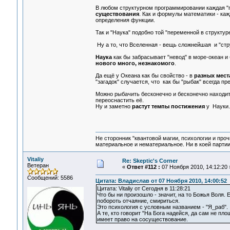
В любом структурном программировании каждая "п
существования
. Как и формулы математики - каж
определения функции.
Так и "Наука" подобно той "переменной в структур
Ну а то, что Вселенная - вещь сложнейшая и "стру
Наука
как бы забрасывает "невод" в море-океан и
нового много, незнакомого
.
Да ещё у Океана как бы свойство - в
разных мест
"загадок" случается, что как бы "рыбак" всегда 
Можно рыбачить бесконечно и бесконечно находит
переоснастить её.
Ну и заметно
растут темпы постижения
у Науки.
Не сторонник "квантовой магии, психологии и проч
материальное и нематериальное. Ни в коей партии
Vitaliy
Re: Skeptic's Corner
Ветеран
«
Ответ #112 :
07 Ноября 2010, 14:12:20 
Сообщений: 5586
Цитата: Владислав от 07 Ноября 2010, 14:00:52
Цитата: Vitaliy от Сегодня в 11:28:21
Что бы ни произошло - значит, на то Божья Воля.
побороть отчаяние, смириться.
Это психология с условным названием - "Я_раб".
А те, кто говорит "На Бога надейся, да сам не пл
имеет право на сосуществование.