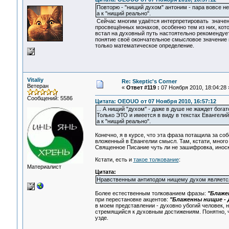
Повторю - "нищий духом" антоним - пара вовсе не
а к "нищий реально".
Сейчас многим удаётся интерпретировать значен
просвещённых монахов, особенно тем из них, кот
встал на духовный путь настоятельно рекомендует
понятие своё окончательное смысловое значение 
только математическое определение.
Vitaliy
Re: Skeptic's Corner
Ветеран
«
Ответ #119 :
07 Ноября 2010, 18:04:28 
Сообщений: 5586
Цитата: OEOUO от 07 Ноября 2010, 16:57:12
... А нищий "духом" - даже в душе не жаждет богат
Только ЭТО и имеется в виду в текстах Евангелий.
а к "нищий реально".
Конечно, я в курсе, что эта фраза потащила за со
вложенный в Евангелии смысл. Там, кстати, много
Священное Писание чуть ли не зашифровка, иноск
Кстати, есть и
такое толкование
:
Материалист
Цитата:
Нравственным антиподом нищему духом является 
Более естественным толкованием фразы:
"Блаже
при перестановке акцентов:
"Блаженны нищие -
в моем представлении - духовно убогий человек, 
стремящийся к духовным достижениям. Понятно, 
узде.