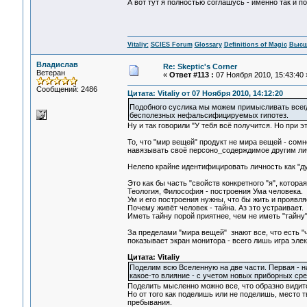
А вот тут я полностью соглашусь - именно так и п
Vitaliy:
SCIES Forum
Glossary
Definitions of Magic
Высш
Владислав
Re: Skeptic's Corner
Ветеран
«
Ответ #113 :
07 Ноября 2010, 15:43:40 
Сообщений: 2486
Цитата: Vitaliy от 07 Ноября 2010, 14:12:20
Подобного суслика мы можем примысливать всегда 
бесполезных нефальсифицируемых гипотез.
Ну и так говорили "У тебя всё получится. Но при 
То, что "мир вещей" продукт не мира вещей - сомн
навязывать своё персоно_содерждимое другим лич
Нелепо крайне идентифицировать личность как "дур
Это как бы часть "свойств конкретного "я", котора
Теология, Философия - построения Ума человека.
Ум и его построения нужны, что бы жить и проявля
Почему живёт человек - тайна. Аз это устраивает.
Иметь тайну порой приятнее, чем не иметь "тайну"
За пределами "мира вещей" знают все, что есть "что
показывает экран монитора - всего лишь игра эле
Цитата: Vitaliy
Поделим всю Вселенную на две части. Первая - на
какое-то влияние - с учетом новых приборных ср
Поделить мысленно можно все, что образно видит
Но от того как поделишь или не поделишь, место т
пребывания.