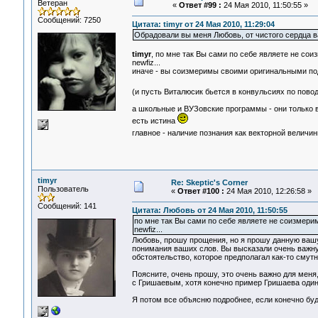
Ветеран
«
Ответ #99 :
24 Мая 2010, 11:50:55 »
Сообщений: 7250
Цитата: timyr от 24 Мая 2010, 11:29:04
Обрадовали вы меня Любовь, от чистого сердца в
timyr
, по мне так Вы сами по себе являете не со
newfiz...
иначе - вы соизмеримы своими оригинальными подх
(и пусть Виталюсик бьется в конвульсиях по пово
а школьные и ВУЗовские программы - они только 
есть истина
главное - наличие познания как векторной величи
timyr
Re: Skeptic's Corner
Пользователь
«
Ответ #100 :
24 Мая 2010, 12:26:58 »
Сообщений: 141
Цитата: Любовь от 24 Мая 2010, 11:50:55
по мне так Вы сами по себе являете не соизмери
newfiz...
Любовь, прошу прощения, но я прошу данную вашу
понимания ваших слов. Вы высказали очень важну
обстоятельство, которое предполагал как-то смутн
Поясните, очень прошу, это очень важно для меня
с Гришаевым, хотя конечно пример Гришаева один 
Я потом все объясню подробнее, если конечно буде