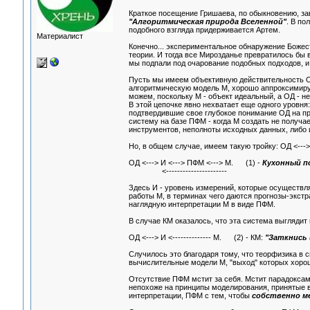
Краткое посещение Гришаева, по обыкновению, за
"Алгоритмическая природа Вселенной"
. В по
подобного взгляда придерживается Артем.
Материалист
Конечно... экспериментальное обнаружение Боже
теории. И тогда все Мирозданье превратилось бы 
мы подпали под очарование подобных подходов, и 
Пусть мы имеем объективную действительность ОД
алгоритмическую модель М, хорошо аппроксимир
можем, поскольку М - объект идеальный, а ОД - 
В этой цепочке явно нехватает еще одного уровн
подтвердившие свое глубокое понимание ОД на пр
систему на базе ПФМ - когда М создать не получа
инструментов, неполноты исходных данных, либо 
Но, в общем случае, имеем такую тройку: ОД <--->
ОД <---> И <---> ПФМ <---> М. (1) -
Кухонный п
<----------------------
Здесь И - уровень измерений, которые осуществл
работы М, в терминах чего даются прогнозы-экстр
наглядную интерпретации М в виде ПФМ.
В случае КМ оказалось, что эта система выглядит 
ОД <---> И <-------------- М. (2) - КМ:
"Заткнись 
Случилось это благодаря тому, что теорфизика в
вычислительные модели М, "выход" которых хоро
Отсутствие ПФМ мстит за себя. Мстит парадоксам
непохоже на принципы моделирования, принятые в
интерпретации, ПФМ с тем, чтобы
собственно м