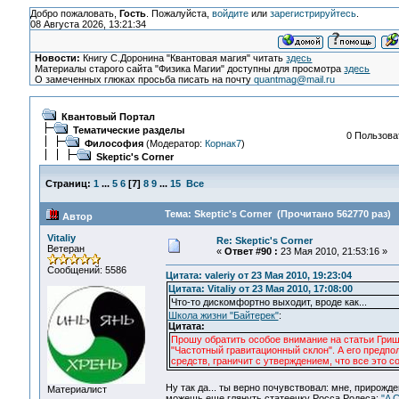
Добро пожаловать,
Гость
. Пожалуйста,
войдите
или
зарегистрируйтесь
.
08 Августа 2026, 13:21:34
Новости:
Книгу С.Доронина "Квантовая магия" читать
здесь
Материалы старого сайта "Физика Магии" доступны для просмотра
здесь
О замеченных глюках просьба писать на почту
quantmag@mail.ru
Квантовый Портал
Тематические разделы
0 Пользоват
Философия
(Модератор:
Корнак7
)
Skeptic's Corner
Страниц:
1
...
5
6
[
7
]
8
9
...
15
Все
Тема: Skeptic's Corner (Прочитано 562770 раз)
Автор
Vitaliy
Re: Skeptic's Corner
Ветеран
«
Ответ #90 :
23 Мая 2010, 21:53:16 »
Сообщений: 5586
Цитата: valeriy от 23 Мая 2010, 19:23:04
Цитата: Vitaliy от 23 Мая 2010, 17:08:00
Что-то дискомфортно выходит, вроде как...
Школа жизни "Байтерек"
:
Цитата:
Прошу обратить особое внимание на статьи Гриша
"Частотный гравитационный склон". А его предп
средств, граничит с утверждением, что все это с
Ну так да... ты верно почувствовал: мне, прирожд
Материалист
можешь еще глянуть статеечку Росса Родеса:
"A C