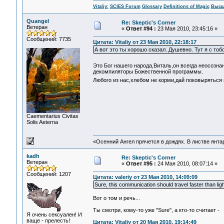
Vitaliy:
SCIES Forum
Glossary
Definitions of Magic
Высш
Quangel
Re: Skeptic's Corner
Ветеран
«
Ответ #94 :
23 Мая 2010, 23:45:16 »
Сообщений: 7735
Цитата: Vitaliy от 23 Мая 2010, 22:18:17
А вот это ты хорошо сказал. Душевно. Тут я с тоб
Это Бог нашего народа,Виталь,он всегда неосозна
декомпиляторы Божественной программы.
Любого из нас,хлебом не корми,дай поковыряться 
Сaementarius Civitas
Solis Aeterna
«Осенний Ангел прячется в дождях. В листве янтарн
kadh
Re: Skeptic's Corner
Ветеран
«
Ответ #95 :
24 Мая 2010, 08:07:14 »
Сообщений: 1207
Цитата: valeriy от 23 Мая 2010, 14:09:09
Sure, this communication should travel faster than ligh
Вот о том и речь...
Ты смотри, кому-то уже "Sure", а кто-то считает -
Я очень сексуален! И
ваще - прелесть!
Цитата: Vitaliy от 20 Мая 2010, 19:14:49