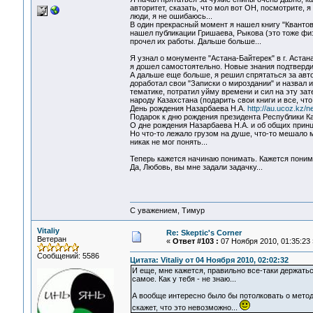
авторитет, сказать, что мол вот ОН, посмотрите, я
люди, я не ошибаюсь...
В один прекрасный момент я нашел книгу "Квантов
нашел публикации Гришаева, Рыкова (это тоже физ
прочел их работы. Дальше больше...
Я узнал о монументе "Астана-Байтерек" в г. Астана
я дошел самостоятельно. Новые знания подтверд
А дальше еще больше, я решил спрятаться за авто
доработал свои "Записки о мироздании" и назвал 
тематике, потратил уйму времени и сил на эту за
народу Казахстана (подарить свои книги и все, чт
День рождения Назарбаева Н.А.
http://au.ucoz.kz/
Подарок к дню рождения президента Республики К
О дне рождения Назарбаева Н.А. и об общих прин
Но что-то лежало грузом на душе, что-то мешало м
никак не мог понять...
Теперь кажется начинаю понимать. Кажется поним
Да, Любовь, вы мне задали задачку...
С уважением, Тимур
Vitaliy
Re: Skeptic's Corner
Ветеран
«
Ответ #103 :
07 Ноября 2010, 01:35:23 
Сообщений: 5586
Цитата: Vitaliy от 04 Ноября 2010, 02:02:32
И еще, мне кажется, правильно все-таки держатьс
самое. Как у тебя - не знаю...
А вообще интересно было бы потолковать о метод
скажет, что это невозможно...