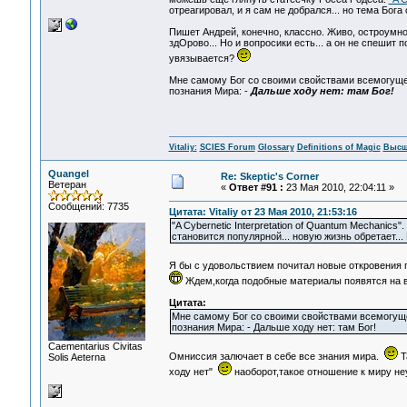
отреагировал, и я сам не добрался... но тема Бога 
Пишет Андрей, конечно, классно. Живо, остроумно
здОрово... Но и вопросики есть... а он не спешит 
увязывается?
Мне самому Бог со своими свойствами всемогущес
познания Мира: -
Дальше ходу нет: там Бог!
Vitaliy:
SCIES Forum
Glossary
Definitions of Magic
Высш
Quangel
Re: Skeptic's Corner
Ветеран
«
Ответ #91 :
23 Мая 2010, 22:04:11 »
Сообщений: 7735
Цитата: Vitaliy от 23 Мая 2010, 21:53:16
"A Cybernetic Interpretation of Quantum Mechanics"
становится популярной... новую жизнь обретает... 
Я бы с удовольствием почитал новые откровения
Ждем,когда подобные материалы появятся на 
Цитата:
Мне самому Бог со своими свойствами всемогущес
познания Мира: - Дальше ходу нет: там Бог!
Сaementarius Civitas
Омниссия залючает в себе все знания мира.
Т
Solis Aeterna
ходу нет"
наоборот,такое отношение к миру н