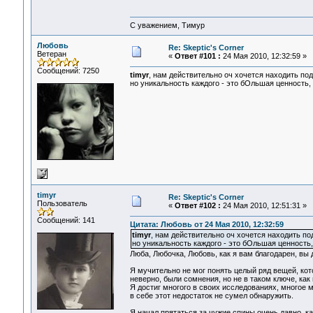
С уважением, Тимур
Любовь
Re: Skeptic's Corner
Ветеран
«
Ответ #101 :
24 Мая 2010, 12:32:59 »
Сообщений: 7250
timyr
, нам действительно оч хочется находить по
но уникальность каждого - это бОльшая ценность, 
timyr
Re: Skeptic's Corner
Пользователь
«
Ответ #102 :
24 Мая 2010, 12:51:31 »
Сообщений: 141
Цитата: Любовь от 24 Мая 2010, 12:32:59
timyr
, нам действительно оч хочется находить по
но уникальность каждого - это бОльшая ценность,
Люба, Любочка, Любовь, как я вам благодарен, вы д
Я мучительно не мог понять целый ряд вещей, кото
неверно, были сомнения, но не в таком ключе, как
Я достиг многого в своих исследованиях, многое м
в себе этот недостаток не сумел обнаружить.
Я начал прятаться за чужие спины очень давно, ка