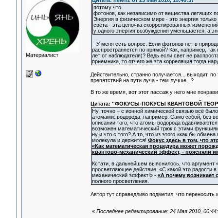
Цитата: newfiz от 23 Мая 2010, 15:40:37
потому что
фотонов, как независимо от вещества летящих по
Энергия в физическом мире - это энергия тольк
света - эта цепочка скоррелированных изменений
у одного энергия возбуждения уменьшается, а эне
У меня есть вопрос. Если фотонов нет в природе
распространяется по прямой? Как, например, так
Материалист
лет от наблюдателя)? Ведь если свет не распрост
приемника, то отчего же эта корреляция тогда нар
Действительно, странно получается... выходит, п
препятствий на пути луча - тем лучше...?
В то же время, вот этот пассаж у него мне понрави
Цитата: ''ФОКУСЫ-ПОКУСЫ КВАНТОВОЙ ТЕОР
Ну, точно – с ионной химической связью всё бы
атомами: водорода, например. Само собой, без в
описании того, что атомы водорода вдавливаются
возможен математический трюк с этими функциями
ну и что с того? А то, что из этого «как бы обме
молекула и держится!
Фокус здесь в том, что э
«Как математическая процедура может порожда
квантово-механический эффект, - поясняли им
Кстати, в дальнейшем выяснилось, что аргумент
просветляющее действие. «С какой это радости в 
механический эффект!» -
«А почему возникает 
полного просветления.
Автор тут справедливо подметил, что переносить 
«
Последнее редактирование: 24 Мая 2010, 00:44:1