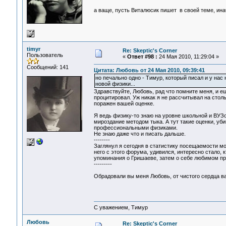
а ваще, пусть Виталюсик пишет в своей теме, ин
timyr
Re: Skeptic's Corner
Пользователь
«
Ответ #98 :
24 Мая 2010, 11:29:04 »
Сообщений: 141
Цитата: Любовь от 24 Мая 2010, 09:39:41
но печально одно - Тимур, который писал и у нас
новой физики...
Здравствуйте, Любовь, рад что помните меня, и 
процитировал. Уж никак я не рассчитывал на стол
поражен вашей оценке.
Я ведь физику-то знаю на уровне школьной и ВУЗо
мироздание методом тыка. А тут такие оценки, уби
профессиональными физиками.
Не знаю даже что и писать дальше.
--------
Заглянул я сегодня в статистику посещаемости мо
него с этого форума, удивился, интересно стало, 
упоминания о Гришаеве, затем о себе любимом пр
---------
Обрадовали вы меня Любовь, от чистого сердца ва
С уважением, Тимур
Любовь
Re: Skeptic's Corner