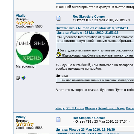
«Осенний Ангел прячется в дождях. В листве янтарн
Vitaliy
Re: Skeptic's Corner
Ветеран
«
Ответ #92 :
23 Мая 2010, 22:18:17 »
Сообщений: 5586
Цитата: Urbis Numen от 23 Мая 2010, 22:04:11
Цитата: Vitaliy от 23 Мая 2010, 21:53:16
"A Cybernetic Interpretation of Quantum Mechanics
становится популярной... новую жизнь обретает...
Я бы с удовольствием почитал новые откровения
Ждем,когда подобные материалы появятся на
Учи лучше английский, чем молиться на Лазарева.
Материалист
вообще никогда не пользуйся.
Цитата:
... Так что накапливая знания о законах Универсум
А вот это ты хорошо сказал. Душевно. Тут я с то
Vitaliy:
SCIES Forum
Glossary
Definitions of Magic
Высш
Vitaliy
Re: Skeptic's Corner
Ветеран
«
Ответ #93 :
23 Мая 2010, 23:37:34 »
Сообщений: 5586
Цитата: Pipa от 23 Мая 2010, 22:36:39