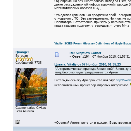
Одновременно возникает соблаз, вслед за ПФМ, за
дикие рассуждения об информационной природе Вс
математических образов с ОД.
Что сделал Гришаев. Он предложил свой - алгоритм
отношения с ТО. Это замечательно. Но и он, не и
Навигатора. Естественно, при этом у него все отли
права сделать подмену: утверждать, что его М - 
Vitaliy:
SCIES Forum
Glossary
Definitions of Magic
Высш
Quangel
Re: Skeptic's Corner
Ветеран
«
Ответ #104 :
07 Ноября 2010, 01:57:31 
Сообщений: 7735
Цитата: Vitaliy от 07 Ноября 2010, 01:35:23
"Алгоритмическая природа Вселенной". В пользу 
подобного взгляда придерживается Артем.
Виталь,ты ссылку Ари прочитал,вот эту:
http://www
исполнительный процессор мировых алгоритмов.
Сaementarius Civitas
Solis Aeterna
«Осенний Ангел прячется в дождях. В листве янтарн