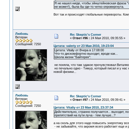
Я не нашел нигде, чтобы эйнштейновская фраза "sp
не может!), была бы где-то четко опровергнута.
Вот так и происходят глобальные перевороты. Кому-
Любовь
Re: Skeptic's Corner
Ветеран
«
Ответ #96 :
24 Мая 2010, 09:35:55 »
Сообщений: 7250
Цитата: valeriy от 23 Мая 2010, 19:23:04
Цитата: Vitaliy от Вчера в 17:08:00
Что-то дискомфортно выходит, вроде как...
Школа жизни "Байтерек":
не поняла, что там эдакое прочувствовал Виталюс
но печально одно - Тимур, который писал и у нас 
новой физики...
Любовь
Re: Skeptic's Corner
Ветеран
«
Ответ #97 :
24 Мая 2010, 09:39:41 »
Сообщений: 7250
Цитата: Vitaliy от 23 Мая 2010, 23:37:34
Действительно, странно получается... выходит, п
препятствий на пути луча - тем лучше...?
а на сколь для этого надо повысить энергетику во
- не забывайте, что акромя всего работает еще и р