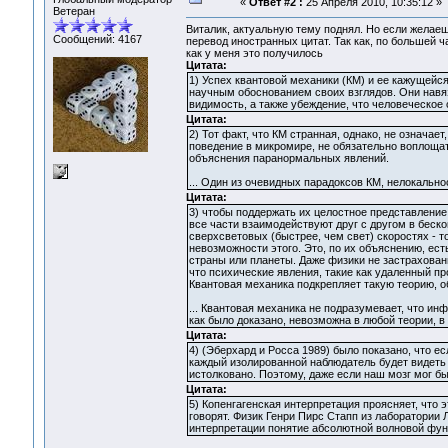
«
Ответ #2 :
25 Апреля 2010, 10:35:12 »
Ветеран
Виталик, актуальную тему поднял. Но если желаеш
Сообщений: 4167
перевод иностранных цитат. Так как, по большей ч
как у меня это получилось
Цитата:
1) Успех квантовой механики (КМ) и ее кажущей
научным обоснованием своих взглядов. Они навяз
видимость, а также убеждение, что человеческое
Цитата:
2) Тот факт, что КМ странная, однако, не означа
поведение в микромире, не обязательно воплощат
объяснения паранормальных явлений.
... Один из очевидных парадоксов КМ, нелокально
Цитата:
3) чтобы поддержать их целостное представление 
все части взаимодействуют друг с другом в бес
сверхсветовых (быстрее, чем свет) скоростях - т
невозможности этого. Это, по их объяснению, ест
страны или планеты. Даже физики не застрахованы
что психические явления, такие как удаленный пр
Квантовая механика подкрепляет такую теорию, о
... Квантовая механика не подразумевает, что и
как было доказано, невозможна в любой теории, в
Цитата:
4) (Эберхард и Росса 1989) было показано, что е
каждый изолированной наблюдатель будет видеть 
истолковано. Поэтому, даже если наш мозг мог б
Цитата:
5) Копенгагенская интерпретация проясняет, что 
говорят. Физик Генри Пирс Стапп из лаборатории 
интерпретации понятие абсолютной волновой фун