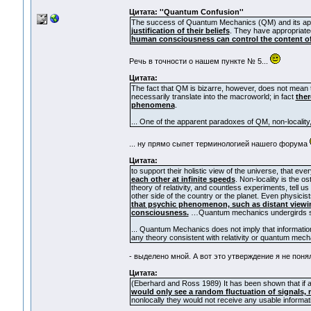
Цитата: ''Quantum Confusion''
The success of Quantum Mechanics (QM) and its appar
justification of their beliefs
. They have appropriated
human consciousness can control the content of 
Речь в точности о нашем пункте № 5...
Цитата:
The fact that QM is bizarre, however, does not mean t
necessarily translate into the macroworld; in fact
ther
phenomena
.
... One of the apparent paradoxes of QM, non-localit
... ну прямо сыпет терминологией нашего форума
Цитата:
to support their holistic view of the universe, that e
each other at infinite speeds
. Non-locality is the o
theory of relativity, and countless experiments, tell u
other side of the country or the planet. Even physicis
that psychic phenomenon, such as distant viewin
consciousness.
…Quantum mechanics undergirds such 
... Quantum Mechanics does not imply that information 
any theory consistent with relativity or quantum mech
- выделено мной. А вот это утверждение я не поня
Цитата:
(Eberhard and Ross 1989) It has been shown that if a 
would only see a random fluctuation of signals,
nonlocally they would not receive any usable informat