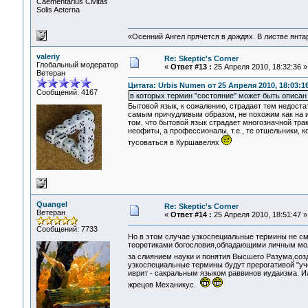
Сaementarius Civitas
Solis Aeterna
«Осенний Ангел прячется в дождях. В листве янтарн
valeriy
Re: Skeptic's Corner
Глобальный модератор
«
Ответ #13 :
25 Апреля 2010, 18:32:36 »
Ветеран
Цитата: Urbis Numen от 25 Апреля 2010, 18:03:1
Сообщений: 4167
в которых термин "состояние" может быть описа
Бытовой язык, к сожалению, страдает тем недост
самым причудливым образом, не похожим как на и
том, что бытовой язык страдает многозначной тра
неофиты, а профессионалы, т.е., те отшельники, к
тусоваться в Куршавелях
Quangel
Re: Skeptic's Corner
Ветеран
«
Ответ #14 :
25 Апреля 2010, 18:51:47 »
Сообщений: 7733
Но в этом случае узкоспециальные термины не см
теоретиками богословия,обладающими личным мол
за слиянием науки и понятия Высшего Разума,со
узкоспециальные термины будут прерогативой "уч
иврит - сакральным языком раввинов иудаизма. Ил
жрецов Механикус.