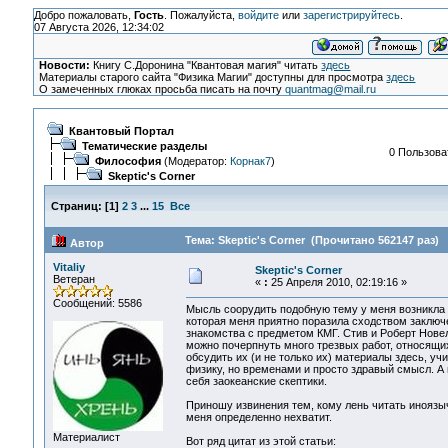
Добро пожаловать,
Гость
. Пожалуйста,
войдите
или
зарегистрируйтесь
.
07 Августа 2026, 12:34:02
Новости:
Книгу С.Доронина "Квантовая магия" читать
здесь
Материалы старого сайта "Физика Магии" доступны для просмотра
здесь
О замеченных глюках просьба писать на почту
quantmag@mail.ru
Квантовый Портал
Тематические разделы
0 Пользоват
Философия
(Модератор:
Корнак7
)
Skeptic's Corner
Страниц:
[
1
]
2
3
...
15
Все
Тема: Skeptic's Corner (Прочитано 562147 раз)
Автор
Vitaliy
Skeptic's Corner
Ветеран
«
:
25 Апреля 2010, 02:19:16 »
Сообщений: 5586
Мысль соорудить подобную тему у меня возникла т
которая меня приятно поразила сходством заключ
знакомства с предметом КМГ. Стив и Роберт Новелла
можно почерпнуть много трезвых работ, относящихс
обсудить их (и не только их) материалы здесь, у
физику, но временами и просто здравый смысл. А 
себя заокеанские скептики.
Приношу извинения тем, кому лень читать иноязыч
меня определенно нехватит.
Материалист
Вот ряд цитат из этой статьи: