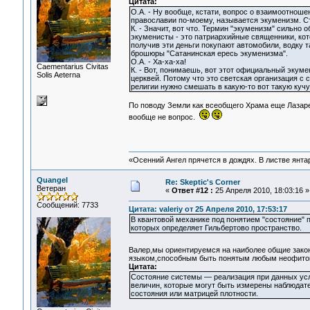
Цитата:
О.А. - Ну вообще, кстати, вопрос о взаимоотноше
православии по-моему, называется экуменизм. С
К. - Значит, вот что. Термин "экуменизм" сильно
экуменисты - это патриархийные священники, кото
получив эти деньги покупают автомобили, водку та
брошюры "Сатанинская ересь экуменизма".
О.А. - Ха-ха-ха!
Сaementarius Civitas
К. - Вот, понимаешь, вот этот официальный экум
Solis Aeterna
церквей. Потому что это светская организация с 
религии нужно смешать в какую-то вот такую кучу
По поводу Земли как всеобщего Храма еще Лазаре
вообще не вопрос.
«Осенний Ангел прячется в дождях. В листве янтарн
Quangel
Re: Skeptic's Corner
Ветеран
«
Ответ #12 :
25 Апреля 2010, 18:03:16 »
Сообщений: 7733
Цитата: valeriy от 25 Апреля 2010, 17:53:17
В квантовой механике под понятием "состояние"
которых определяет Гильбертово пространство.
Валер,мы ориентируемся на наиболее общие зако
языком,способным быть понятым любым неофитом,
Цитата:
Состояние системы — реализация при данных ус
величин, которые могут быть измерены наблюдате
состояния или матрицей плотности.