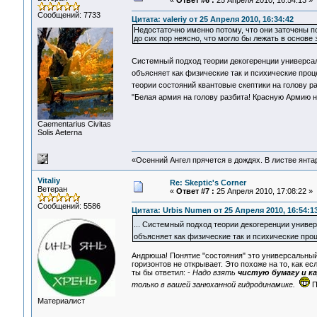
«
Ответ #6 :
25 Апреля 2010, 16:54:13 »
Сообщений: 7733
Цитата: valeriy от 25 Апреля 2010, 16:34:42
Недостаточно именно потому, что они заточены 
до сих пор неясно, что могло бы лежать в основе 
Системный подход теории декогеренции универса
объясняет как физические так и психические проц
теории состояний квантовые скептики на голову р
"Белая армия на голову разбита! Красную Армию н
Сaementarius Civitas
Solis Aeterna
«Осенний Ангел прячется в дождях. В листве янтарн
Vitaliy
Re: Skeptic's Corner
Ветеран
«
Ответ #7 :
25 Апреля 2010, 17:08:22 »
Сообщений: 5586
Цитата: Urbis Numen от 25 Апреля 2010, 16:54:1
... Системный подход теории декогеренции униве
объясняет как физические так и психические про
Андрюша! Понятие "состояния" это универсальный
горизонтов не открывает. Это похоже на то, как ес
ты бы ответил: -
Надо взять
чистую бумагу и к
только в вашей занюханной гидродинамике.
П
Материалист