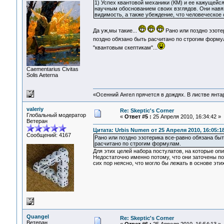
1) Успех квантовой механики (КМ) и ее кажущей
научным обоснованием своих взглядов. Они навяз
видимость, а также убеждение, что человеческое
Да уж,мы такие...
Рано или поздно эзоте
поздно обязано быть расчитано по строгим форму
"квантовым скептикам"...
Сaementarius Civitas
Solis Aeterna
«Осенний Ангел прячется в дождях. В листве янтарн
valeriy
Re: Skeptic's Corner
Глобальный модератор
«
Ответ #5 :
25 Апреля 2010, 16:34:42 »
Ветеран
Цитата: Urbis Numen от 25 Апреля 2010, 16:05:1
Сообщений: 4167
Рано или поздно эзотерика все-равно обязана быт
расчитано по строгим формулам.
Для этих целей набора постулатов, на которые оп
Недостаточно именно потому, что они заточены п
сих пор неясно, что могло бы лежать в основе эти
Quangel
Re: Skeptic's Corner
Ветеран