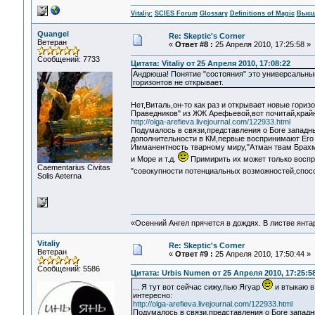
Vitaliy:
SCIES Forum
Glossary
Definitions of Magic
Высш
Quangel
Re: Skeptic's Corner
Ветеран
«
Ответ #8 :
25 Апреля 2010, 17:25:58 »
Сообщений: 7733
Цитата: Vitaliy от 25 Апреля 2010, 17:08:22
Андрюша! Понятие "состояния" это универсальный
горизонтов не открывает.
Нет,Виталь,он-то как раз и открывает новые горизо
Праведников" из ЖЖ Арефьевой,вот почитай,крайн
http://olga-arefieva.livejournal.com/122933.html
Подумалось в связи,представления о Боге западн
дополнительности в КМ,первые воспринимают Его с
Имманентность тварному миру,"Атман твам Брахм
и Море и т.д.
Примирить их может только воспр
Сaementarius Civitas
"совокупности потенциальных возможностей,спос
Solis Aeterna
«Осенний Ангел прячется в дождях. В листве янтарн
Vitaliy
Re: Skeptic's Corner
Ветеран
«
Ответ #9 :
25 Апреля 2010, 17:50:44 »
Сообщений: 5586
Цитата: Urbis Numen от 25 Апреля 2010, 17:25:5
... Я тут вот сейчас сижу,пью Ягуар
и втыкаю в
интересно:
http://olga-arefieva.livejournal.com/122933.html
Подумалось в связи,представления о Боге западны