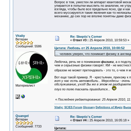
Вопрос в том, уместен ли аппарат квантовой меха
упирается в попытки мыслить по аналогии, не утр
взгляда, чтобы было все предельно ясно, где и к
всего муссируются такие явления как-то нелокаль
механике, до сих пор не вполне понятны даже физ
Vitaliy
Re: Skeptic's Corner
Ветеран
«
Ответ #3 :
25 Апреля 2010, 10:59:53 »
Сообщений: 5586
Цитата: Любовь от 25 Апреля 2010, 10:00:52
... человек уверен, что понимает физику в англи
Любочка, речь не о понимании
физики
, а о подс
чем и серьезные физики говорят: КМ - не местнос
образом не может претендовать - это то, о чем я
Вот еще такой пример. Я - крестьянин, прихожу к 
вот у нас есть автомобили... Мерседесы - очен
обслуживание, уход! Вы же в этом не разбирает
Материалист
плуг по полю таскать пригодится...
«
Последнее редактирование: 25 Апреля 2010, 11:3
Vitaliy:
SCIES Forum
Glossary
Definitions of Magic
Высш
Quangel
Re: Skeptic's Corner
Ветеран
«
Ответ #4 :
25 Апреля 2010, 16:05:18 »
Сообщений: 7733
Цитата: