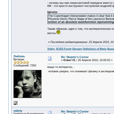
- почему мы при сверхсветовой передаче вместо 
КМ - это просто инструмент построения моделей 
Цитата:
The Copenhagen Interpretation makes it clear that it 
Physicist Henry Pierce Stapp of the Lawrence Berkele
notion of an absolute wavefunction representing t
Таким образом, идеи о том, что математическое п
мечты
.
«
Последнее редактирование: 25 Апреля 2010, 10:5
Vitaliy:
SCIES Forum
Glossary
Definitions of Magic
Высш
Любовь
Re: Skeptic's Corner
Ветеран
«
Ответ #1 :
25 Апреля 2010, 10:00:52 »
Сообщений: 7250
ваще-то интересно...
человек уверен, что понимает физику в англицком
valeriy
Re: Skeptic's Corner
Глобальный модератор