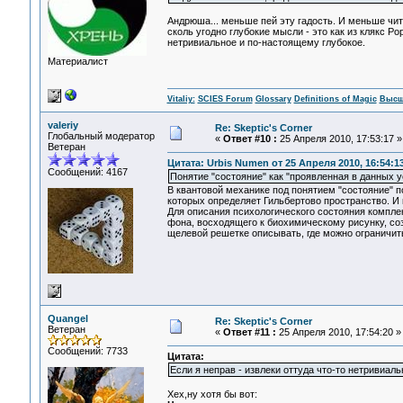
Андрюша... меньше пей эту гадость. И меньше чи
сколь угодно глубокие мысли - это как из клякс Ро
нетривиальное и по-настоящему глубокое.
Материалист
Vitaliy:
SCIES Forum
Glossary
Definitions of Magic
Высш
valeriy
Re: Skeptic's Corner
Глобальный модератор
«
Ответ #10 :
25 Апреля 2010, 17:53:17 »
Ветеран
Цитата: Urbis Numen от 25 Апреля 2010, 16:54:1
Сообщений: 4167
Понятие "состояние" как "проявленная в данных 
В квантовой механике под понятием "состояние" 
которых определяет Гильбертово пространство. И
Для описания психологического состояния компле
фона, восходящего к биохимическому рисунку, с
щелевой решетке описывать, где можно ограничит
Quangel
Re: Skeptic's Corner
Ветеран
«
Ответ #11 :
25 Апреля 2010, 17:54:20 »
Сообщений: 7733
Цитата:
Если я неправ - извлеки оттуда что-то нетривиал
Хех,ну хотя бы вот: