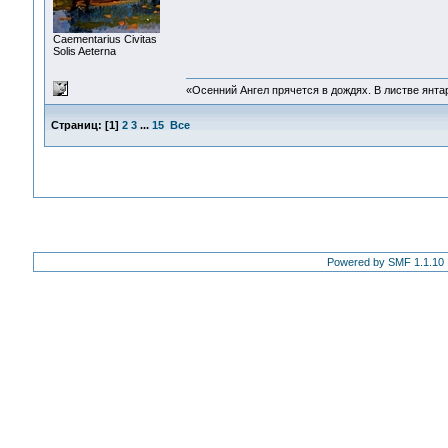
Сaementarius Civitas
Solis Aeterna
«Осенний Ангел прячется в дождях. В листве янтарн
Страниц:
[
1
]
2
3
...
15
Все
Powered by SMF 1.1.10