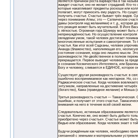
является причиной роста варварства в так назыв
жаждет счастья; оно не желает страданий. Кто-то 
которые накапливают предметы роскоши или колле
полагает, могут приносить ему радость. Но сущес
получить счастье. Счастье бывает трёх видов. Од
через понимание Атмы; это — Сатвическое счасть
дамы (контроля над желаниями) и т. д., которая д
что реакция может быть мучительной. В Йоге Ва
с лёгкостью. Огромная гора Шумеру может быть л
непринуждённостью. Но осуществление контроля на
овладении умом, такой человек достигает пониман
многочисленные испытания и самоотречения. То б
счастья. Как итог всей Садханы, человек упрочи
Ананда (блаженство), наполняющая его, неописуе
состояние сознания, когда оно лишено мысли. Эт
разновидности: Не-двойственное в полном пережи
прекращается. Первое выводит человека за преде
в сознании Космического Интеллекта, или Брахмы
Богу и человеку, сливаются в ЕДИНОЕ, которое о
Существует другая разновидность счастья: в свя
ошибочно воспринимаемое как нектарное. Но, со
Раджасическое счастье. Когда человек вовлекаетс
энтузиазм, направленные на достижение четырёх 
(богатство), Кама (праведное желание) и Мокша (о
Третья разновидность счастья — Тамасическая. Он
ошибках, и получает от этого счастье. Тамасичес
внимания на него в течение всей своей жизни.
Следовательно, истинным образованием является 
счастья. Конечно же, оно может быть добыто то
приобретено через счастье». Счастье может быть
Видью или образование. Когда человек знает о то
Будучи рождённым как человек, необходимо прил
связанной с земными и материальными устремлен