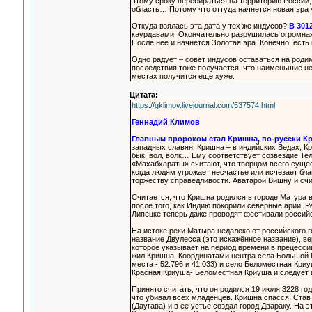
этому сроку перебираться на территорию России,
область… Потому что оттуда начнется новая эра
Откуда взялась эта дата у тех же индусов?
В 301
каурдавами. Окончательно разрушилась огромная 
После нее и начнется Золотая эра. Конечно, есть
Одно радует – совет индусов оставаться на роди
последствия тоже получается, что наименьшие неп
местах получится еще хуже.
Цитата:
https://gklimov.livejournal.com/537574.html
Геннадий Климов
Главным пророком стал Кришна, по-русски К
западных славян, Кришна – в индийских Ведах, К
бык, вол, волк… Ему соответствует созвездие Тел
«Махабхараты» считают, что творцом всего суще
когда людям угрожает несчастье или исчезает бл
торжеству справедливости. Аватарой Вишну и сч
Считается, что Кришна родился в городе Матура в
после того, как Индию покорили северные арии. Р
Липецке теперь даже проводят фестивали россий
На истоке реки Матыра недалеко от российского 
название Двулесса (это искажённое название), ве
которое указывает на период времени в прецессии
жил Кришна. Координатами центра села Большой Ма
места - 52.796 и 41.033) и село Беломестная Криуш
Красная Криуша- Беломестная Криуша и следует 
Принято считать, что он родился 19 июля 3228 го
что убивал всех младенцев. Кришна спасся. Став
(Даугава) и в ее устье создал город Двараку. На