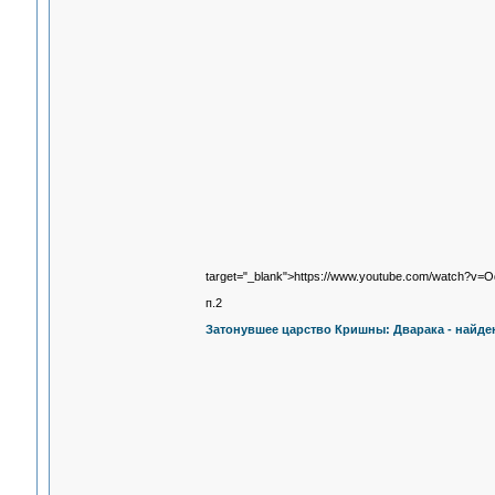
target="_blank">https://www.youtube.com/watch?v=
п.2
Затонувшее царство Кришны: Дварака - найде