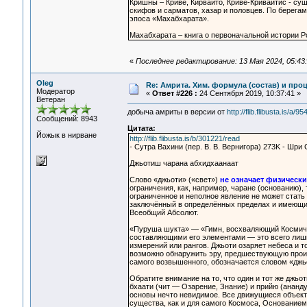
Кришны – Криве, Кирвайто, Криве-Кривайтис - су
скифов и сарматов, хазар и половцев. По берега
эпоса «Махабхарата».
Махабхарата – книга о первоначальной истории Р
«
Последнее редактирование: 13 Мая 2024, 05:43:
Oleg
Re: Амрита. Хим. формула (состав) и проц
Модератор
«
Ответ #226 :
24 Сентября 2019, 10:37:41 »
Ветеран
добыча амриты в версии от
http://flib.flibusta.is/a/95
Сообщений: 8943
Цитата:
Йожык в нирване
http://flib.flibusta.is/b/301221/read
- Сутра Вахини (пер. В. В. Вернигора) 273K - Шри
Джьотиш чарана абхидхаанаат
Слово «джьоти» («свет»)
не означает физически
ограничения, как, например, чаране (основанию)
ограниченное и неполное явление не может стать
заключённый в определённых пределах и имеющий 
Всеобщий Абсолют.
«Пуруша шукта» — «Гимн, восхваляющий Космиче
составляющими его элементами — это всего лишь 
измерений или рангов. Джьоти озаряет небеса и то
возможно обнаружить эру, предшествующую прои
самого возвышенного, обозначается словом «джь
Обратите внимание на то, что один и тот же джьо
бхаати (чит — Озарение, Знание) и прийю (ананд
основы нечто невидимое. Все движущиеся объект
существа, как и для самого Космоса, Основание