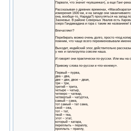
Парвати, что значит «кувшинка»), а еще Ганг-река 
Рассказывая о древних временах, «Махабхарата»
измерения 1600 км, и на западе они заканчивают
она, вообще-то, Нарада?) прогуляться на запад 
Заонежье. В районе Северных Увалов есть Харова
озеро Гандамадана и гора с таким же названием!
Впечатляет?
Перебирать можно очень долго, просто «под копир
помним, что чаще всего переименовывали именно
Выходит, индийский эпос действительно рассказы
у них и гаплогруппа совсем наша.
И говорят они практически по-русски. Или мы на 
Привожу слова по-русски и «по-ихнему».
Первый – пурва,
два – два,
две – дви, двое – двая,
три – три,
третий – трита,
четыре – чатыр,
четверо – чатвар,
четвертый – чатуртха,
самый – сама,
тот самый – тат сама,
свой – сва,
тот – тат,
твой – тва,
этот – этат,
который – катара,
переплыть – пераплу,
проплыть – праплу,