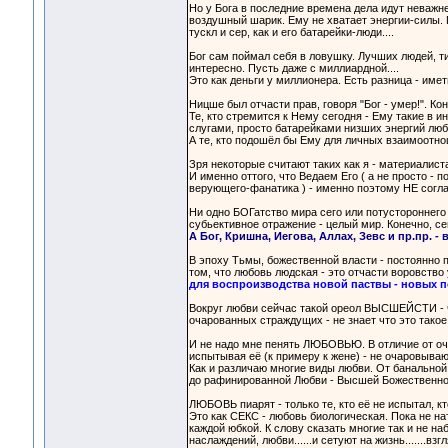
Но у Бога в последние времена дела идут неважн
воздушный шарик. Ему не хватает энергии-силы. П
тускл и сер, как и его батарейки-люди....
Бог сам поймал себя в ловушку. Лучших людей, ти
интересно. Пусть даже с миллиардной....
Это как деньги у миллионера. Есть разница - иметь
Ницше был отчасти прав, говоря "Бог - умер!". Кон
Те, кто стремится к Нему сегодня - Ему такие в
слугами, просто батарейками низших энергий лю
А те, кто подошёл бы Ему для личных взаимоотнош
Зря некоторые считают таких как я - материалист
И именно оттого, что Ведаем Его ( а не просто -
верующего-фанатика ) - именно поэтому НЕ согла
Ни одно БОГатство мира сего или потустороннего -
субьективное отражение - целый мир. Конечно, сег
А Бог, Кришна, Иегова, Аллах, Зевс и пр.пр.
В эпоху Тьмы, божественной власти - постоянно п
том, что любовь людская - это отчасти воровство
для воспроизводства новой паствы - новых п
Вокруг любви сейчас такой ореол ВЫСШЕЙСТИ - что
очарованных страждущих - не знает что это такое 
И не надо мне пенять ЛЮБОВЬЮ. В отличие от оч
испытывая её (к примеру к жене) - не очаровываю
Как и различаю многие виды любви. От банальной
до рафинированной Любви - Высшей Божественной 
ЛЮБОВЬ пиарят - только те, кто её не испытал, кто
Это как СЕКС - любовь биологическая. Пока не на
каждой юбкой. К слову сказать многие так и не на
наслаждений, любви......и сетуют на жизнь.......в