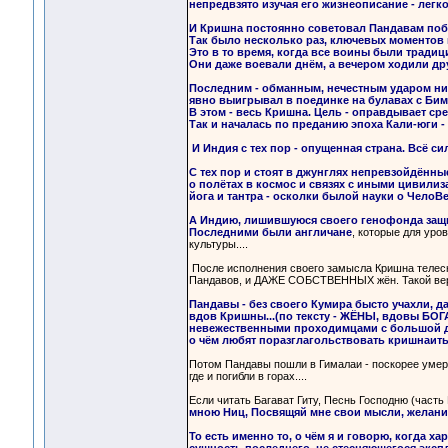
непредвзято изучая его жизнеописание - легк
И Кришна постоянно советовал Пандавам поб
Так было несколько раз, ключевых моментов н
Это в то время, когда все воины были традиц
Они даже воевали днём, а вечером ходили друг
Последним - обманным, нечестным ударом ниж
явно выигрывал в поединке на булавах с Бим
В этом - весь Кришна. Цель - оправдывает сред
Так и началась по преданию эпоха Кали-юги -
И Индия с тех пор - опущенная страна. Всё си
С тех пор и стоят в джунглях непревзойдённ
о полётах в космос и связях с иными цивилиз
йога и тантра - осколки былой науки о ЧелоВе
А Индию, лишившуюся своего генофонда защит
Последними были англичане
, которые для уро
культуры....
После исполнения своего замысла Кришна телесны
Пандавов, и ДАЖЕ СОБСТВЕННЫХ жён. Такой верн
Пандавы - без своего Кумира бысто учахли, д
вдов Кришны...(по тексту - ЖЁНЫ, вдовы БОГ
невежественными проходимцами с большой дор
о чём любят поразглагольствовать кришнаиты.
Потом Пандавы пошли в Гималаи - поскорее умере
где и погибли в горах....
Если читать Багават Гиту, Песнь Господню (часть
мною Ниц, Посвящяй мне свои мысли, желания, 
То есть именно то, о чём я и говорю, когда 