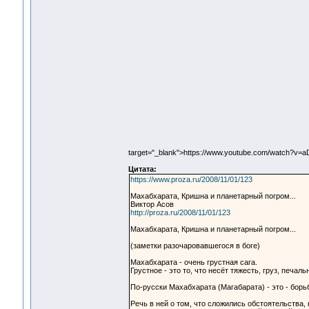
target="_blank">https://www.youtube.com/watch?v=
Цитата:
https://www.proza.ru/2008/11/01/123
Махабхарата, Кришна и планетарный погром...
Виктор Асов
http://proza.ru/2008/11/01/123
Махабхарата, Кришна и планетарный погром...
(заметки разочаровавшегося в боге)
Махабхарата - очень грустная сага.
Грустное - это то, что несёт тяжесть, груз, печал
По-русски Махабхарата (Магабарата) - это - бор
Речь в ней о том, что сложились обстоятельства