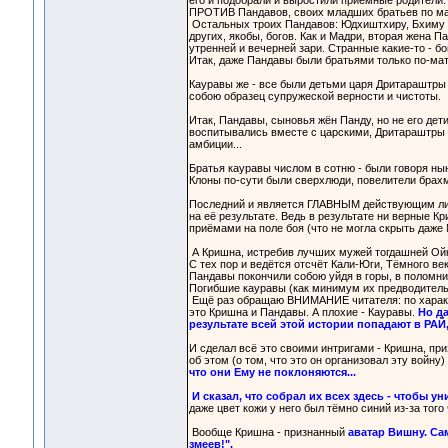
его и подобрали и выростили приёмные родители.
ПРОТИВ Пандавов, своих младших братьев по ма
Остальных троих Пандавов: Юдхиштхиру, Бхиму и 
других, якобы, богов. Как и Мадри, вторая жена 
утренней и вечерней зари. Странные какие-то - бог
Итак, даже Пандавы были братьями только по-мате
Кауравы же - все были детьми царя Дритараштры и
собою образец супружеской верности и чистоты.
Итак, Пандавы, сыновья жён Панду, но не его де
воспитывались вместе с царскими, Дритараштры д
амбиции...
Братья кауравы числом в сотню - были говоря н
Клоны по-сути были сверхлюди, повелители брахм
Последний и является ГЛАВНЫМ действующим лицо
на её результате. Ведь в результате ни верные 
приёмами на поле боя (что не могла скрыть даже 
А Кришна, истребив лучших мужей тогдашней Ойк
С тех пор и ведётся отсчёт Кали-Юги, Тёмного ве
Пандавы покончили собою уйдя в горы, в поломни
Погибшие кауравы (как минимум их предводитель 
Ещё раз обращаю ВНИМАНИЕ читателя: по характе
это Кришна и Пандавы. А плохие - Кауравы.
Но да
результате всей этой истории попадают в РАЙ,
И сделал всё это своими интригами - Кришна, при
об этом (о том, что это он организовал эту войну)
что они Ему не поклоняются...
И сказал, что собрал их всех здесь - чтобы ун
даже цвет кожи у него был тёмно синий из-за тог
Вообще Кришна - признанный
аватар Вишну. Сам
змеев!".