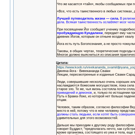
Что же касается «тайн», якобы сообщаемых при по
«Все, что есть таинственного в любых системах,
Лучший путеводитель жизни — сила.
В религии,
дела. Всякая таинственность ослабляет мозг чело
При посвящении Йог сообщает ученику подробнос
пробуждающую Кундалини
, передает ему част
древних Йогов, которым он отныне воздает хвалу
Йога есть путь Богопознания, а не просто «оккуль
Таковы, в общих чертах, теоретические подходы 
Многое должно выясниться из описания практичес
Цитата:
https://www.koob.ru/vivekananda_svami/djnyana_yo
Джняна-йога - Вивекананда Свами
Лекции, пересмотренные и изданные Свами Сара
Люди, совершившие несколько очень хороших или 
наслаждаются божеским могуществом, пока сила 
старое зло. Те же, чья жизнь состояла почти спл
привидений и демонов
, и, только по истощении п
Путь к Брама-Локе, из которой нет больше падения 
отцам.
Человек, таким образом, согласно философии Ве
место в ней, потому что в нем человеку предста
должны стать людьми, если хотят быть соверше
удивительных для этого возможностей.
Дальше мы приходим к другому роду философии. 
говорит Буддист, "предполагать нечто, как субст
кроме организма, состоящего из ума и тела, еще