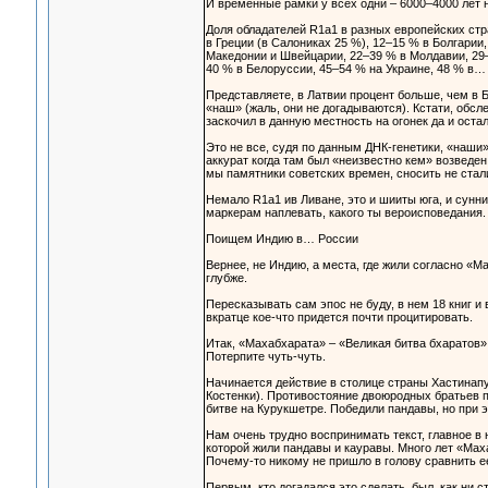
И временные рамки у всех одни – 6000–4000 лет н
Доля обладателей R1a1 в разных европейских стра
в Греции (в Салониках 25 %), 12–15 % в Болгарии
Македонии и Швейцарии, 22–39 % в Молдавии, 29–
40 % в Белоруссии, 45–54 % на Украине, 48 % в… 
Представляете, в Латвии процент больше, чем в Б
«наш» (жаль, они не догадываются). Кстати, обсле
заскочил в данную местность на огонек да и остал
Это не все, судя по данным ДНК-генетики, «наши»
аккурат когда там был «неизвестно кем» возвед
мы памятники советских времен, сносить не стал
Немало R1a1 ив Ливане, это и шииты юга, и сунни
маркерам наплевать, какого ты вероисповедания.
Поищем Индию в… России
Вернее, не Индию, а места, где жили согласно «М
глубже.
Пересказывать сам эпос не буду, в нем 18 книг и
вкратце кое-что придется почти процитировать.
Итак, «Махабхарата» – «Великая битва бхаратов»
Потерпите чуть-чуть.
Начинается действие в столице страны Хастинапу
Костенки). Противостояние двоюродных братьев п
битве на Курукшетре. Победили пандавы, но при э
Нам очень трудно воспринимать текст, главное в 
которой жили пандавы и кауравы. Много лет «Мах
Почему-то никому не пришло в голову сравнить е
Первым, кто догадался это сделать, был, как ни с