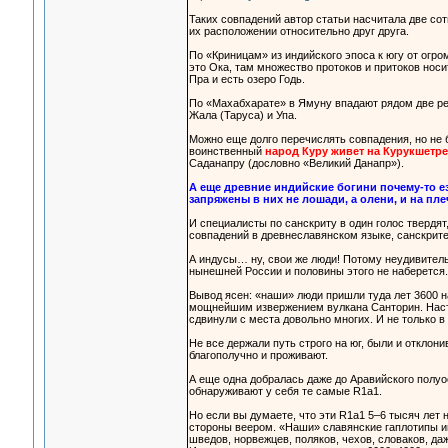
Таких совпадений автор статьи насчитала две сот
их расположении относительно друг друга.
По «Криницам» из индийского эпоса к югу от огр
это Ока, там множество протоков и притоков нос
Пра и есть озеро Годь.
По «Махабхарате» в Ямуну впадают рядом две рек
Жала (Таруса) и Упа.
Можно еще долго перечислять совпадения, но не б
воинственный
народ Куру живет на Курукшетре
Саданапру (дословно «Великий Данапр»).
А еще древние индийские богини почему-то е
запряжены в них не лошади, а олени, и на пле
И специалисты по санскриту в один голос твердят
совпадений в древнеславянском языке, санскрите
А индусы… ну, свои же люди! Потому неудивитель
нынешней России и половины этого не наберется.
Вывод ясен: «наши» люди пришли туда лет 3600 н
мощнейшим извержением вулкана Санторин. Насту
сдвинули с места довольно многих. И не только в
Не все держали путь строго на юг, были и отклон
благополучно и проживают.
А еще одна добралась даже до Аравийского полу
обнаруживают у себя те самые R1a1.
Но если вы думаете, что эти R1a1 5–6 тысяч лет 
стороны веером. «Наши» славянские гаплотипы им
шведов, норвежцев, поляков, чехов, словаков, да