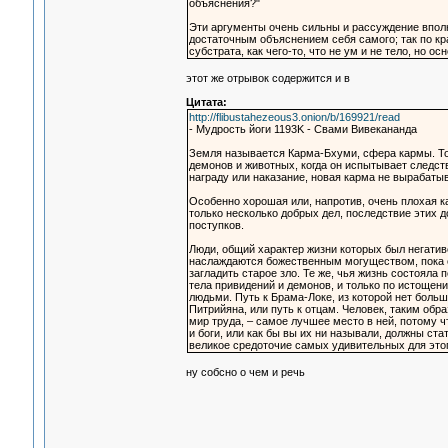
объяснения?"
Эти аргументы очень сильны и рассуждение вполн
достаточным объяснением себя самого; так по кр
субстрата, как чего-то, что не ум и не тело, но о
этот же отрывок содержится и в
Цитата:
http://flibustahezeous3.onion/b/169921/read
- Мудрость йоги 1193K - Свами Вивекананда
Земля называется Карма-Бхуми, сфера кармы. Тол
демонов и животных, когда он испытывает следств
награду или наказание, новая карма не вырабаты
Особенно хорошая или, напротив, очень плохая к
только несколько добрых дел, последствие этих 
поступков.
Люди, общий характер жизни которых был негатив
наслаждаются божественным могуществом, пока с
загладить старое зло. Те же, чья жизнь состояла
тела привидений и демонов, и только по истощен
людьми. Путь к Брама-Локе, из которой нет больше 
Питрийяна, или путь к отцам. Человек, таким об
мир труда, – самое лучшее место в ней, потому 
и боги, или как бы вы их ни называли, должны ст
великое средоточие самых удивительных для это
ну собсно о чем и речь