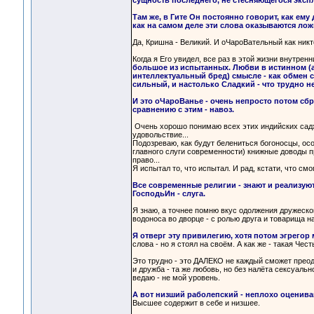
сущность последнего, не стесняющегося экспл
Там же, в Гите Он постоянно говорит, как ему
как на самом деле эти слова оказываются лож
Да, Кришна - Великий. И оЧароВательный как никт
Когда я Его увидел, все раз в этой жизни внутрен
большое из испытанных. Любви в истинном (а
интеллектуальный бред) смысле - как обмен 
сильный, и настолько Сладкий - что трудно не
И это оЧароВанье - очень непросто потом сбр
сравнению с этим - навоз.
Очень хорошо понимаю всех этих индийских садх
удовольствие...
Подозреваю, как будут белениться богоносцы, осо
главного слуги современности) книжные доводы пр
право...
Я испытал то, что испытал. И рад, кстати, что смог
Все современные религии - знают и реализу
ГосподьИн - слуга.
Я знаю, а точнее помню вкус одолжения дружеской
водоноса во дворце - с ролью друга и товарища н
Я отверг эту привилегию, хотя потом эгрегор 
слова - но я стоял на своём. А как же - такая Честь -
Это трудно - это ДАЛЕКО не каждый сможет прео
и дружба - та же любовь, но без налёта сексуаль
ведаю - не мой уровень.
А вот низший раболепский - неплохо оценива
Высшее содержит в себе и низшее.