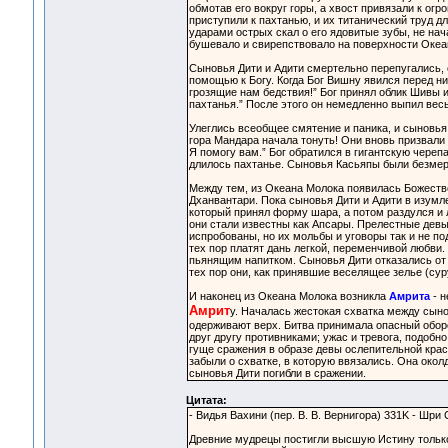
обмотав его вокруг горы, а хвост привязали к огр
приступили к пахтанью, и их титанический труд д
ударами острых скал о его ядовитые зубы, не нач
бушевало и свирепствовало на поверхности Океа
Сыновья Дити и Адити смертельно перепугались, 
помощью к Богу. Когда Бог Вишну явился перед ни
грозящие нам бедствия!” Бог принял облик Шивы и
пахтанья.” После этого он немедленно выпил весь
Улеглись всеобщее смятение и паника, и сыновья
гора Мандара начала тонуть! Они вновь призвали 
Я помогу вам.” Бог обратился в гигантскую чере
длилось пахтанье. Сыновья Касьяпы были безмер
Между тем, из Океана Молока появилась Божестве
Дханвантари. Пока сыновья Дити и Адити в изумле
который принял форму шара, а потом раздулся и 
они стали известны как Апсары. Прелестные девы
испробованы, но их мольбы и уговоры так и не по
тех пор платят дань легкой, переменчивой любви.
пьянящим напитком. Сыновья Дити отказались от 
тех пор они, как принявшие веселящее зелье (суру
И наконец из Океана Молока возникла
Амрита
- н
Амрит
у. Началась жестокая схватка между сыно
одерживают верх. Битва принимала опасный оборо
друг другу противниками; ужас и тревога, подобн
гуще сражения в образе девы ослепительной кра
забыли о схватке, в которую ввязались. Она окол
сыновья Дити погибли в сражении.
Цитата:
- Видья Вахини (пер. В. В. Вернигора) 331K - Шри
Древние мудрецы постигли высшую Истину только 