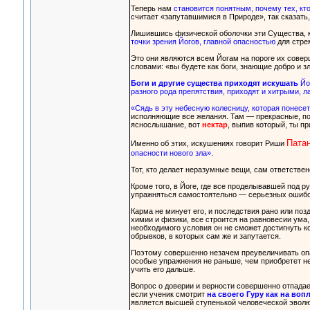
Теперь нам
становится понятным, почему тех, кт
считает «запутавшимися в Природе», так сказать,
Лишившись физической оболочки эти Существа, к
точки зрения Йогов, главной опасностью
для стре
Это они являются всем Йогам на пороге их совер
словами: «вы будете как боги, знающие добро и зл
Боги и другие существа приходят искушать
Йог
разного рода препятствия, приходят и хитрыми, 
«Сядь в эту небесную колесницу, которая понесе
исполняющие все желания. Там — прекрасные, по
яснослышание, вот
нектар
, выпив который, ты п
Пата
Именно об этих, искушениях говорит Риши
опасности нового зла».
Тот, кто делает неразумные вещи, сам ответствен
Кроме того, в Йоге, где все проделывавшей под р
упражняться самостоятельно — серьезных ошибок
Карма не минует его, и последствия рано или поздн
химии и физики, все строится на равновесии ума, 
необходимого условия он не сможет достигнуть к
обрывков, в которых сам же и запутается.
Поэтому совершенно незачем преувеличивать опас
особые упражнения не раньше, чем приобретет не
учить его дальше.
Вопрос о доверии и верности совершенно отпадает
если ученик смотрит
на своего Гуру как на воп
является высшей ступенькой человеческой эволю