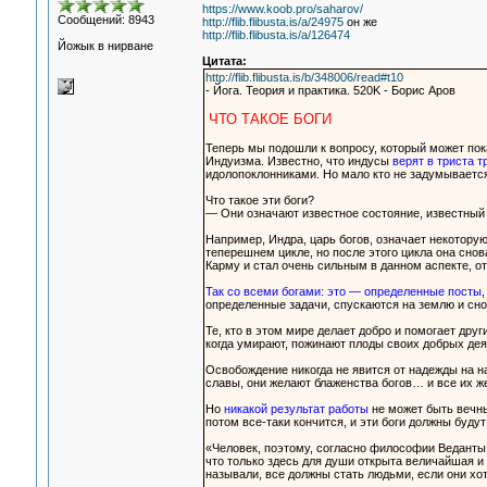
https://www.koob.pro/saharov/
Сообщений: 8943
http://flib.flibusta.is/a/24975
он же
http://flib.flibusta.is/a/126474
Йожык в нирване
Цитата:
http://flib.flibusta.is/b/348006/read#t10
- Йога. Теория и практика. 520K - Борис Аров
ЧТО ТАКОЕ БОГИ
Теперь мы подошли к вопросу, который может пок
Индуизма. Известно, что индусы
верят в триста 
идолопоклонниками. Но мало кто не задумывается 
Что такое эти боги?
— Они означают известное состояние, известный 
Например, Индра, царь богов, означает некотору
теперешнем цикле, но после этого цикла она сно
Карму и стал очень сильным в данном аспекте, от
Так со всеми богами: это — определенные посты
определенные задачи, спускаются на землю и сно
Те, кто в этом мире делает добро и помогает дру
когда умирают, пожинают плоды своих добрых де
Освобождение никогда не явится от надежды на на
славы, они желают блаженства богов… и все их 
Но
никакой результат работы
не может быть вечны
потом все-таки кончится, и эти боги должны буду
«Человек, поэтому, согласно философии Веданты,
что только здесь для души открыта величайшая и
называли, все должны стать людьми, если они хот