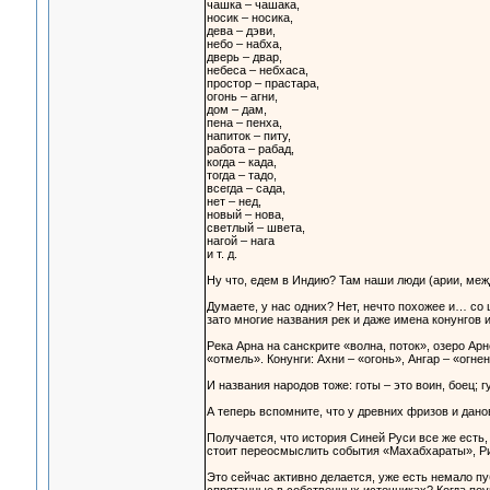
чашка – чашака,
носик – носика,
дева – дэви,
небо – набха,
дверь – двар,
небеса – небхаса,
простор – прастара,
огонь – агни,
дом – дам,
пена – пенха,
напиток – питу,
работа – рабад,
когда – када,
тогда – тадо,
всегда – сада,
нет – нед,
новый – нова,
светлый – швета,
нагой – нага
и т. д.
Ну что, едем в Индию? Там наши люди (арии, межд
Думаете, у нас одних? Нет, нечто похожее и… со
зато многие названия рек и даже имена конунгов 
Река Арна на санскрите «волна, поток», озеро Арн
«отмель». Конунги: Ахни – «огонь», Ангар – «огн
И названия народов тоже: готы – это воин, боец; 
А теперь вспомните, что у древних фризов и дано
Получается, что история Синей Руси все же есть,
стоит переосмыслить события «Махабхараты», Ри
Это сейчас активно делается, уже есть немало п