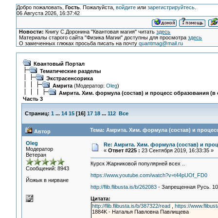
Добро пожаловать,
Гость
. Пожалуйста,
войдите
или
зарегистрируйтесь
.
06 Августа 2026, 16:37:42
Новости:
Книгу С.Доронина "Квантовая магия" читать
здесь
Материалы старого сайта "Физика Магии" доступны для просмотра
здесь
О замеченных глюках просьба писать на почту
quantmag@mail.ru
Квантовый Портал
Тематические разделы
Экстрасенсорика
Амрита
(Модератор:
Oleg
)
Амрита. Хим. формула (состав) и процесс образования (в 
Часть 3
Страниц:
1
...
14
15
[
16
]
17
18
...
112
Все
Тема: Амрита. Хим. формула (состав) и процесс
Автор
Oleg
Re: Амрита. Хим. формула (состав) и проц
Модератор
«
Ответ #225 :
23 Сентября 2019, 16:33:35 »
Ветеран
Курск Жарниковой популярней всех ..
Сообщений: 8943
https://www.youtube.com/watch?v=t44pUOf_FD0
Йожык в нирване
http://flib.flibusta.is/b/262083
- Запрещенная Русь. 10 
Цитата:
http://flib.flibusta.is/b/387322/read
,
https://www.flibus
1884K - Наталья Павловна Павлищева