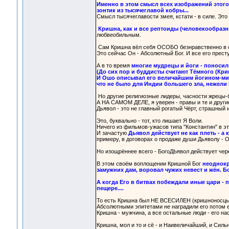
Именно в этом смысл всех изображений этого 
зонтик из тысячеглавой кобры...
Смысл тысячеглавости змея, кстати - в силе. Это 
Кришна, как и все рептоиды (человекообраз
любвеобильным.
Сам Кришна вёл себя ОСОБО безнравственно в с
Это сейчас Он - Абсолютный Бог. И все его прест
А в то время
многие мудрецы и йоги - поносил
(До сих пор и буддисты считают Тёмного (Кр
И Ошо описывал его величайшим йогином-мис
что не было для Индии большего зла, нежели К
Но другие религиозные лидеры, часности жрецы-б
А НА САМОМ ДЕЛЕ, я уверен - правы и те и другие
Дьявол - это не главный рогатый Чёрт, страшный 
Это, буквально - тот, кто лишает Я Воли.
Ничего из фильмов-ужасов типа "Константин" в эт
И зачастую
Дьявол действует не как плеть - а 
примеру, в договорах о продаже души Дьяволу - 
Но изощрённее всего - БогоДЬявол действует чере
В этом своём воплощении Кришной Бог
неоднокр
замужних дам, воровал чужих невест и жён. Бо
А когда Его в битвах побеждали иные цари - 
пещере....
То есть Кришна был НЕ ВСЕСИЛЕН (кришноносцы л
Абсолютными эпитетами не наградили его потом е
Кришна - мужчина, а все остальные люди - его на
Кришна, мол и то и сё - и Наивеличайший, и Сил