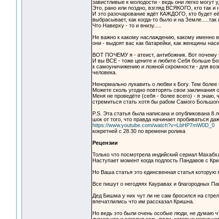
завистливые к молодости - ведь они легко могут
Это, рано или поздно, взгляд ВСЯКОГО, кто так и
И это разочарование ждёт КАЖДОГО, кто будет её
выбрасывает, как когда-то было и на Земле.....так 
Что Наверху - то и внизу.....
Не важно к какому наслаждению, какому именно в
они - выдоят вас как батарейки, как женщины нас
ВОТ ПОЧЕМУ я - атеист, антибожник. Вот почему 
И вы ВСЕ - тоже цените и любите Себя больше Бог
к самоуничижению и ложной скромности - для воз
человека.
Ненормально лукавить о любви к Богу. Тем боле
Можете сколь угодно повторять свои заклинания 
Меня не проведёте (себя - более всего) - я знаю
стремиться стать хотя бы рабом Самого Большого
P.S. Эта статья была написана и опубликована 8 л
шок от того, что правда начинает пробиваться даж
https://www.youtube.com/watch?v=LbHP7mW0D_0
кокретней с 28.30 по времени ролика
Рецензии
Только что посмотрела индийский сериал Махабха
Наступает момент когда подлость Пандавов с Кр
Но Ваша статья это единсвенная статья которую 
Все пишут о негодяях Кауравах и благородных Па
Дед Бишма у них чут ли не сам бросился на стрел
впечатлились что им рассказал Кришна.
Но ведь это были очень особые люди, не думаю чт