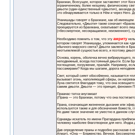
Брахман, Всесущее, которое заставляет этот Косм
ограниченному, более низшему, физическому свет
джьоти (один-единственный «джьоти»), акханда-
это обнаруживается только в Нём и через Него. Д
Упанишады говорят о Брахмане, как об имеющем «с
Следовательно, «Джьоти» также означает «Брахма
проецируется из Брахмана, охватывает всего лиш
(«бессмертное, несокращаемое, неизменное»), с
амриту
Необходимо помнить о том, что эту
нель
котором говорят Упанишады, упоминается как «ди
обычного мирского света? Джьоти заключён в Бра
неотъемлемой сущностью всего, и поэтому джьоти
Основа, корень, оболочка вечно вибрирующего, 
неподвижный, всегда постоянный джьоти. Если Бр
поглощение, погружение, пралайя. Например, если 
пассажирами? Когда мы шагаем, дорога неподвижн
Свет, который сияет обособленно, называется «пл
вызывает огонь, наполняющий сферы, он нагревает
Луна светится благодаря тому, что она освещает
самим джьоти. Джьоти — это принцип, феномен Пр
Праанас-татха-анугамаат
(Прана — это Брахман, потому что она постигаетс
Прана, означающая жизненное дыхание или эфир, 
используется также и для обозначения божеств, 
Но даже такое значение не уместно в данном случ
Однажды искатель по имени Пратардана приблизилс
человеку наиболее благотворное для него. Индра 
Дав определение праны и подробно рассказав о е
Атма»), «Она — Блаженство, Вечное, Бессмертно