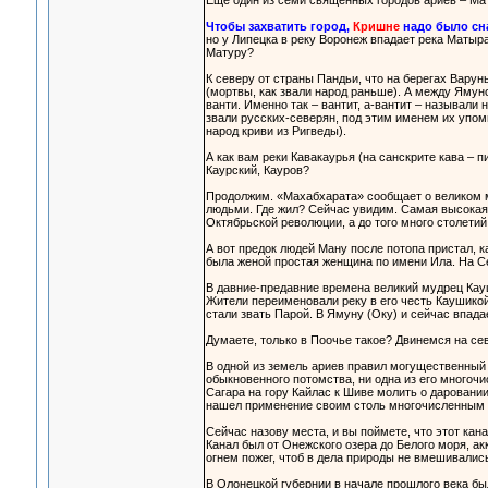
Еще один из семи священных городов ариев – Мат
Чтобы захватить город,
Кришне
надо было сна
но у Липецка в реку Воронеж впадает река Матыра
Матуру?
К северу от страны Пандьи, что на берегах Вару
(мортвы, как звали народ раньше). А между Ямун
ванти. Именно так – вантит, а-вантит – называли
звали русских-северян, под этим именем их упом
народ криви из Ригведы).
А как вам реки Кавакаурья (на санскрите кава – 
Каурский, Кауров?
Продолжим. «Махабхарата» сообщает о великом 
людьми. Где жил? Сейчас увидим. Самая высокая 
Октябрьской революции, а до того много столети
А вот предок людей Ману после потопа пристал, ка
была женой простая женщина по имени Ила. На Се
В давние-предавние времена великий мудрец Кау
Жители переименовали реку в его честь Каушикой.
стали звать Парой. В Ямуну (Оку) и сейчас впада
Думаете, только в Поочье такое? Двинемся на сев
В одной из земель ариев правил могущественный ц
обыкновенного потомства, ни одна из его многочи
Сагара на гору Кайлас к Шиве молить о даровании
нашел применение своим столь многочисленным от
Сейчас назову места, и вы поймете, что этот кан
Канал был от Онежского озера до Белого моря, а
огнем пожег, чтоб в дела природы не вмешивались
В Олонецкой губернии в начале прошлого века бы