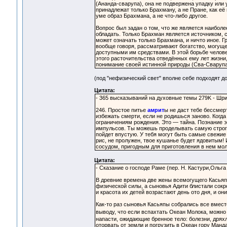
(Ананда-сварупа), она не подвержена упадку или 
принадлежат только Брахману, а не Пране, как е
уме образ Брахмана, а не что-либо другое.
Вопрос был задан о том, что же является наибол
обладать. Только Брахман является источником, 
может означать только Брахмана, и ничто иное. Г
вообще говоря, рассматривают богатство, могуще
доступными им средствами. В этой борьбе челов
этого расточительства отведённых ему лет жизни,
понимание своей истинной природы (Сва-Сварупа
(под "нефизический свет" вполне себе подходят д
Цитата:
- 365 высказываний на духовные темы 279K - Шр
246. Простое питье
амрит
ы не даст тебе бессмер
избежать смерти, если не родишься заново. Когда
ограничениям рождения. Это — тайна. Познание э
импульсов. Ты можешь проделывать самую строгую
пойдет впустую. У тебя могут быть самые свежие
рис, не пролужен, твое кушанье будет ядовитым! 
сосудом, пригодным для приготовления в нем моли
Цитата:
- Сказание о господе Раме (пер. Н. Кастури,Ольга
В древние времена две жены всемогущего Касьяп
физической силы, а сыновья Адити блистали сокр
и красота их детей возрастают день ото дня, и он
Как-то раз сыновья Касьяпы собрались все вместе
выводу, что если вспахтать Океан Молока, можн
напасти, ожидающие бренное тело: болезни, дряхл
оторвать от земли и погрузить в Океан гору Манд