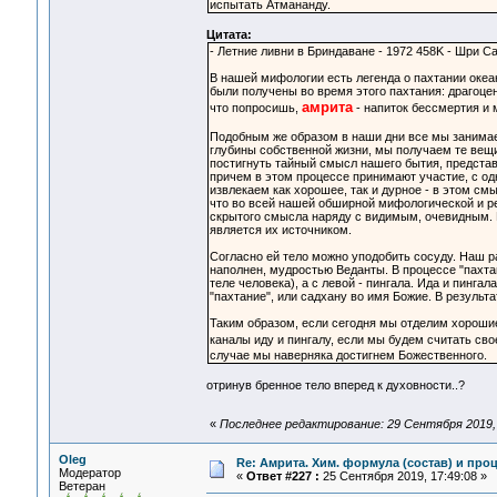
испытать Атмананду.
Цитата:
- Летние ливни в Бриндаване - 1972 458K - Шри С
В нашей мифологии есть легенда о пахтании океан
были получены во время этого пахтания: драгоце
амрита
что попросишь,
- напиток бессмертия и 
Подобным же образом в наши дни все мы занимаем
глубины собственной жизни, мы получаем те вещи 
постигнуть тайный смысл нашего бытия, представ
причем в этом процессе принимают участие, с одн
извлекаем как хорошее, так и дурное - в этом см
что во всей нашей обширной мифологической и ре
скрытого смысла наряду с видимым, очевидным. В
является их источником.
Согласно ей тело можно уподобить сосуду. Наш ра
наполнен, мудростью Веданты. В процессе "пахтан
теле человека), а с левой - пингала. Ида и пинга
"пахтание", или садхану во имя Божие. В резуль
Таким образом, если сегодня мы отделим хороши
каналы иду и пингалу, если мы будем считать сво
случае мы наверняка достигнем Божественного.
отринув бренное тело вперед к духовности..?
«
Последнее редактирование: 29 Сентября 2019, 
Oleg
Re: Амрита. Хим. формула (состав) и проц
Модератор
«
Ответ #227 :
25 Сентября 2019, 17:49:08 »
Ветеран