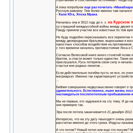
спрятанные в собственных источниках? Когда по
А пока попробуем
еще раз почитать «Махабхара
Русскую равнину. Тем более именно там начался
–
Кали Юга, Эпоха Мрака
.
на Курском 
Началась она в 3012 году до н. э.
со страшной междоусобной войны между двумя пр
Панду приняли участие все известные по тем вре
Не буду подробно пересказывать все перипетии «
между двоюродными братьями, выросшими и восп
пакостных способов воздействия на противников.
с того времени началось противостояние Леса и 
Согласно Велесовой книге много столетий позже к
братом, а спасти может только единство. Такие ре
прислушался, Русь потеряла свою силу и начала 
счастья вне родных пенатов…
Если действительно погибли пусть не все, но оче
матриархат. Именно так характеризуют устройств
...
Библия совершенно недвусмысленно говорит о тре
удивительного. Естественно, ныне жизнь после
наслаждаться послепотопным пребыванием н
Мы не первые, кто задумался на эту тему. И до н
они примерно так.
Эра после потопа заканчивается 21 декабря 2012 
Интересно, что на эту дату «выходят» очень раз
рассчитан именно до этого срока. Индусы называю
А что потом? Новый потоп или еще что похуже? М