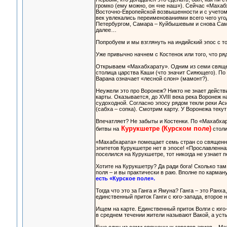
громко (ему можно, он «не наш»). Сейчас «Махаб
Восточно-Европейской возвышенности и с учетом
век увлекались переименованиями всего чего угод
Петербургом, Самара – Куйбышевым и снова Сама
далее…
Попробуем и мы взглянуть на индийский эпос с то
Уже привычно начнем с Костенок или того, что ря
Открываем «Махабхарату». Одним из семи священ
столица царства Каши (что значит Сияющего). По 
Варана означает «лесной слон» (мамонт?).
Неужели это про Воронеж? Никто не знает действи
карты. Оказывается, до XVIII века река Воронеж 
судоходной. Согласно эпосу рядом текли реки Аси,
(сабха – сопка). Смотрим карту. У Воронежа текут
Впечатляет? Не забыты и Костенки. По «Махабхар
Курукшетре (Курском поле)
битвы на
столи
«Махабхарата» помещает семь стран со священны
эпитетов Курукшетре нет в эпосе! «Прославленная
поселился на Курукшетре, тот никогда не узнает п
Хотите на Курукшетру? Да ради бога! Сколько там
поля – и вы практически в раю. Вполне по карману
есть «Курское поле».
Тогда что это за Ганга и Ямуна? Ганга – это Ранх
единственный приток Ганги с юго-запада, второе н
Ищем на карте. Единственный приток Волги с юго-
в среднем течении жители называют Вакой, а усть