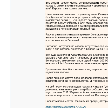
Все встает на свои места, если проследить событ
назад. С длительностью проживания и временем с
всей Европы, и не только для нее.
Наверняка вы слышали о взрыве вулкана Сантори
безобразие в Эгейском море принесло беду не од
километров пепла (!), что надолго закрыли солнце
погоду по всему земному шару. Мини-ядерная зим
годовые кольца деревьев в Америке показали потр
хождению в легких платьях круглый год.
Расчет разными методами времени большого взрыв
жители Аркаима (и не только его) отправились ис
и мглисто всем в Евразии?
Внезапно наступившие холода, отсутствие солнеч
зиму, я про легенды об исходе с Севера на Юг. О
Вот куда занесло от Аркаима братьев-славян по R
больше в Афганистане и на севере Индии. Причем
Белоруссии, вместе взятых, в одной Индии 100 0
«нашим» R1a1 больше не просто на севере страны
Произошел сей побег в теплые края, по расчетам 
индийским эпосом.
Давно ли вы на досуге перечитывали «Махабхарат
заглянуть хотя бы из любопытства. Интересные 
На сей поступок меня подвигла книга Натальи Гу
данные по названиям рек и озер Волго-Окского м
подготовлена С. В. Жарниковой, ее данными я ещ
много, поищите ее статьи и почитайте). Весьма ув
Рассказывая о местах, где жили их предки, авто
https://history.wikireading.ru/96226