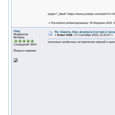
target="_blank">https://www.youtube.com/watch?v
«
Последнее редактирование: 04 Февраля 2020, 0
Oleg
Re: Амрита. Хим. формула (состав) и проц
Модератор
«
Ответ #228 :
27 Сентября 2019, 22:23:47 »
Ветеран
несколько необычных исторических версий о кали
Сообщений: 8943
Йожык в нирване