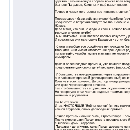
царство. В конце-концов собрали войска всей тог
братьев Пандавов, Кришны, и ещё пары человек.
Точнее в живых со стороны противников главных 
Первые двое - были действительно ЧелоВеки (веч
неоднократно встречал свидетельства. Вообще ин
Живые.
Дело в том, что они не люди, а клоны. Точнее Кр
технологическим путём).
А Ашваттхама - сын мастера боевых искусств Дро
И сражались они на стороне Кауравов - сотни бра
Клоны и вообще все рождённые не по-людски (не 
творцами. Они имеют смелость не прошедших род
пугали ещё с утробы глупые мамаши, не кормили 
и микробы...
Даже в более поздние времена, уже намного позд
предпочитали для своих детей цесарево (царское)
У большинства новорожденных через природное ме
они забывают прошлый (реинкарнационный) опыт 
Хотя не у всех, конечно. До сих пор иногда рожда
или даже через кесарево сечение.
Так что большинству сегодняшних людей нужно уп
Не говоря уже о так частых родовых травмах, ко
жизни им и родителям...
Но Ас отвлёкся:
Итак, НАСТОЯЩИЕ "Войны клонов" (в пику голливу
клонов Кауравов, своих двоюродных братьев.
Точнее братьями они не были, строго говоря. Толь
После смерти царя Панду, власть перешла к его 
сыновей и дочь - кауравов.
Пандавы - дети Кунти, жены Панду, довольно легк