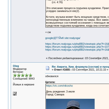
(гл. 4:76)
Это описание процесса подъема кундалини. Прак
усердно заниматься ею(2).
Кстати, музыка может быть мощным средством, с
непосредственным влиянием на чакры. Все зависи
возвышенных состояний осознания с помощью зву
средством подъема кундалини, когда она сочетает
+ см
google/ДТТЙиК site:realyoga/
https://forum.realyoga.ru/phpBB2/viewtopic.php?f=16
https://forum.realyoga.ru/phpBB2/viewtopic.php?t=10
https://forum.realyoga.ru/phpBB2/viewtopic.php?f=16
«
Последнее редактирование: 03 Сентября 2021, 
Oleg
Re: Амрита. Хим. формула (состав) и проц
Модератор
«
Ответ #1655 :
03 Сентября 2021, 10:21:10 »
Ветеран
обновился
Сообщений: 8943
Цитата:
Йожык в нирване
https://vk.com/nikosho
День рождения: 3 июля
Город: Самара