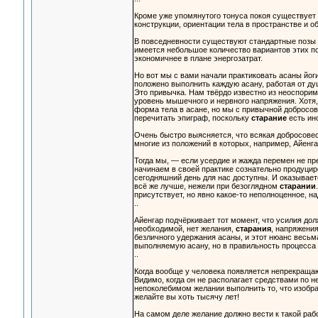
Кроме уже упомянутого тонуса покоя существует
конструкции, ориентации тела в пространстве и 
В повседневности существуют стандартные позы т
имеется небольшое количество вариантов этих по
экономичнее в плане энергозатрат.
Но вот мы с вами начали практиковать асаны йоги
положено выполнить каждую асану, работая от душ
Это привычка. Нам твёрдо известно из неоспорим
уровень мышечного и нервного напряжения. Хотя,
форма тела в асане, но мы с привычной добросо
перечитать эпиграф, поскольку
старание
есть ин
Очень быстро выясняется, что всякая добросовес
многие из положений в которых, например, Айенга
Тогда мы, — если усердие и жажда перемен не п
начинаем в своей практике сознательно продуци
сегодняшний день для нас доступны. И оказываетс
всё же лучше, нежели при безоглядном
старании
присутствует, но явно какое-то неполноценное, на
..
Айенгар подчёркивает тот момент, что усилия дол
необходимой, нет желания,
старания
, напряжения
безличного удержания асаны, и этот нюанс весьм
выполняемую асану, но в правильность процесса 
..
Когда вообще у человека появляется непрекращаю
Видимо, когда он не располагает средствами по н
непоколебимом желании выполнить то, что изобра
желайте вы хоть тысячу лет!
На самом деле желание должно вести к такой рабо