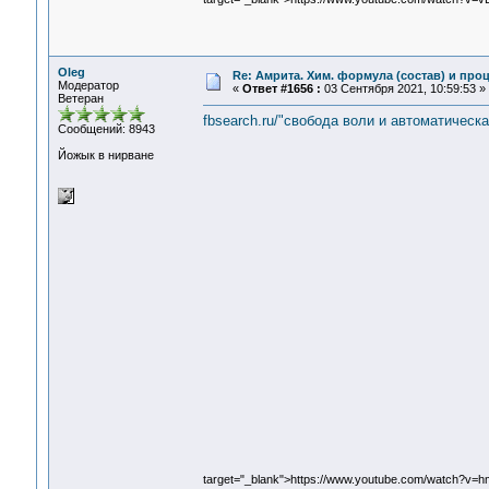
Oleg
Re: Амрита. Хим. формула (состав) и проц
Модератор
«
Ответ #1656 :
03 Сентября 2021, 10:59:53 »
Ветеран
fbsearch.ru/"свобода воли и автоматическа
Сообщений: 8943
Йожык в нирване
target="_blank">https://www.youtube.com/watch?v