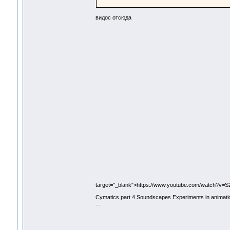
видос отсюда
target="_blank">https://www.youtube.com/watch?v
Cymatics part 4 Soundscapes Experiments in animatio
...