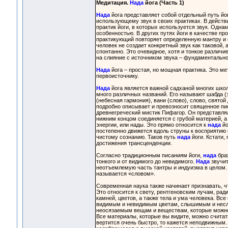
Медитация.
Нада
йога (Часть 1)
Нада
йога представляет собой отдельный путь йог
использующему звук в своих практиках. В действ
практик йоги, в которых используется звук. Одна
особенностью. В других путях йоги в качестве про
практикующий повторяет определенную мантру и 
человек не создает конкретный звук как таковой
спонтанно. Это очевидное, хотя и тонкое различи
на слияние с источником звука – фундаментально
Нада
йога – простая, но мощная практика. Это ме
первоисточнику.
Нада
йога является важной садханой многих школ.
много различных названий. Его называют шабда (зв
(небесная гармония), вани (слово), слово, свято
подробно описывает и превозносит священное пис
древнегреческий мистик Пифагор. Он представлял
нижним концом соединяется с грубой материей, а
энергии, или нады. Это прямо относится к
нада
йо
постепенно движется вдоль струны к восприятию в
чистому сознанию. Таков путь
нада
йоги. Кстати,
достижения трансценденции.
Согласно традиционным писаниям йоги,
нада
брах
тонкого и от видимого до невидимого.
Нада
звучит
неотъемлемую часть тантры и индуизма в целом. 
называется «словом».
Современная наука также начинает признавать, чт
Это относится к свету, рентгеновским лучам, ра
камней, цветов, а также тела и ума человека. Вс
видимым и невидимым цветам, слышимым и нес
неосязаемым вещам и веществам, которые можно 
Все материалы, которые вы видите, можно считат
вертится очень быстро, то кажется неподвижным. 