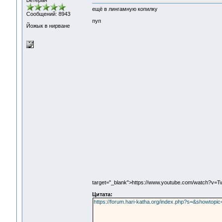
Ветеран
ещё в лингамную копилку
Сообщений: 8943
пуп
Йожык в нирване
target="_blank">https://www.youtube.com/watch?v=
Цитата:
https://forum.hari-katha.org/index.php?s=&showtop