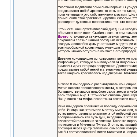
Участники медитации сами были поражены увиденн
представляет собой архетип, то есть нечто такое
пока не увидели это собственными глазами. Шир 
применения этой практики». Другими словами, эт
расширяет духовные перспективы тех, кто пережи
Это и есть наш архетипический Джед. В «Ригведе
объемлет все и вся». Стабильность, в том смысле
Древо
, становится связующим звеном между земл
сохраняем связь с нашим звездным источником. 
звездами способен дать участникам медитации и
зонтикообразной кроны недоступен для обычного с
котором можно вступить в контакт с его природой.
Древние ясновидящие использовали такие же пра
Информация, которую они получали от подобных 
символы и разного рода сооружения Древнего мир
представляет собой некий математический эквива
такая надпись красовалась над дверями Платоновс
...
в главе 8 мы подробно рассматривали концепцию
мотив некоего таинственного места, в котором сх
большинстве мифов подобная связь земли и неба
весь тварный мир. С этой осью связаны двое «вра
Чаще всего эта мифическая точка контактов наход
Река или дорога практически повсюду служили си
небе. Иногда, как это имело место у мисминаев, 
естественно, земным аналогом этой небесной реки
воспринимались как путь душ, входящих в этот п
плоскостей галактики и эклиптики. Такое же веро
пилигримов и Млечным Путем. Этот путь, идущий 
проходит через центр галактики, символом которо
как бы противоположной ветви галактики и напра