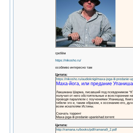
гребём
https://nikosho.ru/
особливо интересно там
Цитата:
https://nikosho.ru/audioknigi/maxa-joga-ili-predanie
Маха-йога, или предание Упаниша
Лакшмана Шарма, писавший под псевдонимом “КТО
получил от него обстоятельные и всесторонние н
проводя параллели с поучениями Упанишад. Книга
гибели эго и, таким образом, к осознанию его, ду
всем искателям Истины.
Скачать торрент
Maxa-joga-ili-predanie-upanishad.torrent
Цитата:
http://ramana.ru/books/pdf/ramana9_2.pdf