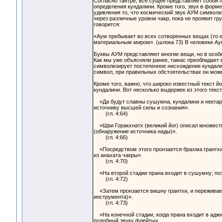
Согласно тантре, все сущее представляет собой 
определения кундалини. Кроме того, звук в форм
удивления то, что космический звук АУМ символи
через различные уровни чакр, пока не проявит г
говорится:
«Аум пребывает во всех сотворенных вещах (то ес
материальным миром». (шлока 73) В человеке Аум
Буквы АУМ представляют многие вещи, но в особенн
Как мы уже объясняли ранее, тамас преобладает в
символизирует постепенное нисхождение кундали
символ, при правильных обстоятельствах он може
Кроме того, важно, что широко известный текст й
кундалини. Вот несколько выдержек из этого текст
«Да будут славны сушумна, кундалини и нектар,
источнику высшей силы и сознания».
(гл. 4:64)
«Шри Горакхнатх (великий йог) описал множеств
(обнаружение источника нады)».
(гл. 4:66)
«Посредством этого пронзается брахма грантхи 
из анахата чакры».
(гл. 4:70)
«На второй стадии прана входит в сушумну; поза
(гл. 4:72)
«Затем пронзается вишну грантхи, и переживает
инструмента)».
(гл. 4:73)
«На конечной стадии, когда прана входит в аджн
подобный звуку флейты».