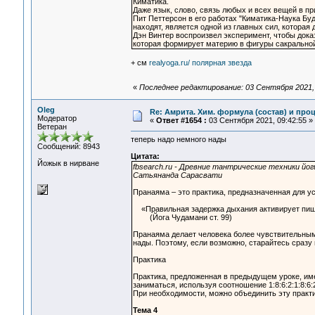
Киматика.
Даже язык, слово, связь любых и всех вещей в пр
Пит Петтерсон в его работах "Киматика-Наука Буд
находят, является одной из главных сил, которая
Дэн Винтер воспроизвел эксперимент, чтобы дока
которая формирует материю в фигуры сакральной
+ см
realyoga.ru/ полярная звезда
«
Последнее редактирование: 03 Сентября 2021, 
Oleg
Re: Амрита. Хим. формула (состав) и проц
Модератор
«
Ответ #1654 :
03 Сентября 2021, 09:42:55 »
Ветеран
теперь надо немного нады
Сообщений: 8943
Цитата:
Йожык в нирване
fbsearch.ru - Древние тантрические техники йог
Сатьянанда Сарасвати
Пранаяма – это практика, предназначенная для у
«Правильная задержка дыхания активирует пище
(Йога Чудамани ст. 99)
Пранаяма делает человека более чувствительным
нады. Поэтому, если возможно, старайтесь сразу
Практика
Практика, предложенная в предыдущем уроке, им
заниматься, используя соотношение 1:8:6:2:1:8:6
При необходимости, можно объединить эту практи
Тема 4