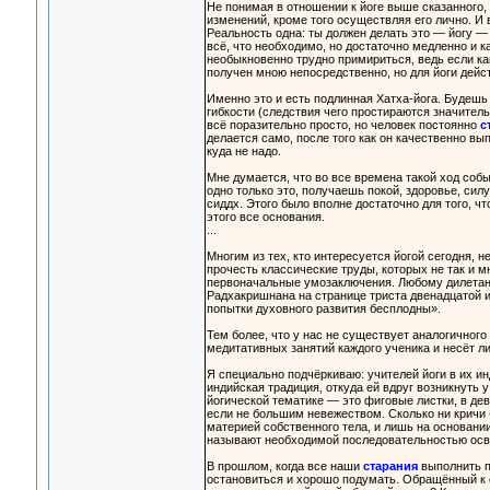
Не понимая в отношении к йоге выше сказанного,
изменений, кроме того осуществляя его лично. И 
Реальность одна: ты должен делать это — йогу — 
всё, что необходимо, но достаточно медленно и к
необыкновенно трудно примириться, ведь если как
получен мною непосредственно, но для йоги дей
Именно это и есть подлинная Хатха-йога. Будешь
гибкости (следствия чего простираются значител
всё поразительно просто, но человек постоянно
с
делается само, после того как он качественно в
куда не надо.
Мне думается, что во все времена такой ход соб
одно только это, получаешь покой, здоровье, сил
сиддх. Этого было вполне достаточно для того, чт
этого все основания.
...
Многим из тех, кто интересуется йогой сегодня, 
прочесть классические труды, которых не так и 
первоначальные умозаключения. Любому дилетанту
Радхакришнана на странице триста двенадцатой и
попытки духовного развития бесплодны».
Тем более, что у нас не существует аналогичног
медитативных занятий каждого ученика и несёт ли
Я специально подчёркиваю: учителей йоги в их ин
индийская традиция, откуда ей вдруг возникнуть
йогической тематике — это фиговые листки, в д
если не большим невежеством. Сколько ни кричи «
материей собственного тела, и лишь на основании
называют необходимой последовательностью осв
В прошлом, когда все наши
старания
выполнить п
остановиться и хорошо подумать. Обращённый к с