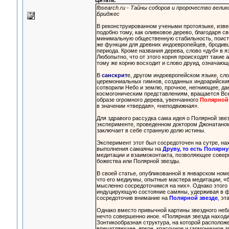
Цитата:
fbsearch.ru - Тайны соборов и пророчество велик
Бриджес
В реконструированном учеными протоязыке, извес
подобно тому, как оливковое дерево, благодаря 
минимальную общественную стабильность, поист
же функции для древних индоевропейцев, бродив
периода. Кроме названия дерева, слово «дуб» в 
Любопытно, что от этого корня происходят такие 
тому же корню восходит и слово друид, означающее
В
санскрит
е, другом индоевропейском языке, сло
церемониальных гимнов, созданных индоарийски
сотворили Небо и землю, прочное, негниющее, д
космогоническим представлениям, вращается Вс
образе огромного дерева, увенчанного
Полярной
в значении «твердая», «неподвижная».
Для здравого рассудка сама идея о Полярной зве
эксперименте, проведенном доктором Джонатаном 
заключает в себе странную долю истины.
Эксперимент этот был сосредоточен на сутре, на
выполнения самаяны на
Друву, то есть Полярну
медитации и взаимоконтакта, позволяющее совер
божества или Полярной звезды.
В своей статье, опубликованной в январском номе
что его медиумы, опытные мастера медитации, «б
мысленно сосредоточимся на них». Однако этого
индуцирующую состояние самяны, удерживая в фо
сосредоточив внимание на
Полярной звезде
, э
Однако вместо привычной картины звездного неб
нечто совершенно иное. «Полярная звезда находи
Зонтикообразная структура, на которой располо
впечатляющее, яркое, красочное и гармоничное з