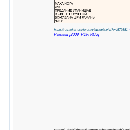
МАХА ЙОГА
или
ПРЕДАНИЕ УПАНИШАД
В СВЕТЕ ПОУЧЕНИЙ
БХАГАВАНА ШРИ РАМАНЫ
“КТО”
-
https://rutracker.org/forum/viewtopic.php?t=4579581
Раманы [2009, PDF, RUS]
target="_blank">https://www.youtube.com/watch?v=v