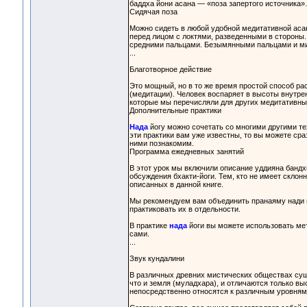
баддха йони асана — «поза запертого источника»
Сидячая поза
Можно сидеть в любой удобной медитативной асан
перед лицом с локтями, разведенными в стороны.
средними пальцами. Безымянными пальцами и миз
...
Благотворное действие
Это мощный, но в то же время простой способ ра
(медитации). Человек воспаряет в высоты внутре
которые мы перечисляли для других медитативных
Дополнительные практики
Нада
йогу можно сочетать со многими другими те
эти практики вам уже известны, то вы можете сра
ними познакомим.
Программа ежедневных занятий
В этот урок мы включили описание уддияна бандх
обсуждения бхакти-йоги. Тем, кто не имеет склонн
описанных в данной книге.
Мы рекомендуем вам объединить пранаяму нади шо
практиковать их в отдельности.
В практике
нада
йоги вы можете использовать мето
сами.
...
Звук кундалини
В различных древних мистических обществах сущ
что и земля (муладхара), и отличаются только вы
непосредственно относятся к различным уровням