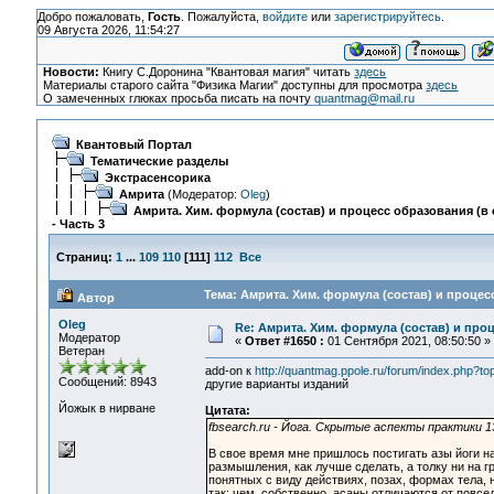
Добро пожаловать,
Гость
. Пожалуйста,
войдите
или
зарегистрируйтесь
.
09 Августа 2026, 11:54:27
Новости:
Книгу С.Доронина "Квантовая магия" читать
здесь
Материалы старого сайта "Физика Магии" доступны для просмотра
здесь
О замеченных глюках просьба писать на почту
quantmag@mail.ru
Квантовый Портал
Тематические разделы
Экстрасенсорика
Амрита
(Модератор:
Oleg
)
Амрита. Хим. формула (состав) и процесс образования (в 
- Часть 3
Страниц:
1
...
109
110
[
111
]
112
Все
Тема: Амрита. Хим. формула (состав) и процесс
Автор
Oleg
Re: Амрита. Хим. формула (состав) и проц
Модератор
«
Ответ #1650 :
01 Сентября 2021, 08:50:50 »
Ветеран
add-on к
http://quantmag.ppole.ru/forum/index.php
Сообщений: 8943
другие варианты изданий
Йожык в нирване
Цитата:
fbsearch.ru - Йога. Скрытые аспекты практики 1
В свое время мне пришлось постигать азы йоги н
размышления, как лучше сделать, а толку ни на гр
понятных с виду действиях, позах, формах тела,
так: чем, собственно, асаны отличаются от повсе