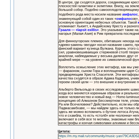
В центре, где сходятся дороги, соединяющие кре
плоскостей галактики и эклиптики. Внизу, на земл
большой собор. Подобно самооплодотворяющемуся 
подобного рода места носили название
амфалос
знаменующий собой один из таких «
омфалос
ов»,
основную ориентацию небесных объектов. Такой
упоминает Хьюитт, к Андайскому Кресту и разно
Грааля — «lapsit exillis»
. Это указывает также н
нагорья (Малая Азия) в Рим превратила последний
Для финноугорских племен, обитавших некогда на
«древо-камень-звезда» носил название сампо, пр
финский вариант кузнеца Вулкана. Корень этого с
сил, уравновешивающих стержневой столб творе
аналогии, наблюдаемые у весьма далеких друг от 
крайней мере — на уровне их символической фун
Воплотить осмысление этих метафор, как мы уже 
— фараоном, сыном Гора и воплощением царя-Со
предваряющим Христа Спасителя. Эти метафоры у
качества сходятся в образе Адама Кадмона, униве
героем своей цели — это внешние и внутренние п
Альберто Вильольдо в своих исследованиях шама
когда все меняется коренным образом и реальнос
новое человечество и новый вид — Homo luminous
концепцию об Алмазном Бессмертном теле, упоми
Ра или Всечеловеке? Действительно, если мы об
Падмасамбхаве, — мы найдем здесь не только л
здесь же можно вспомнить о бутоне лотоса Атуна,
что и схамбла, то есть «столб» или «колонна» н
включают в себя все те мотивы, знакомые нам б
катастрофы и кончая символами алхимии и бессм
Цитата:
https://m.my.mail.ru/community/music-yan/79CA3D5