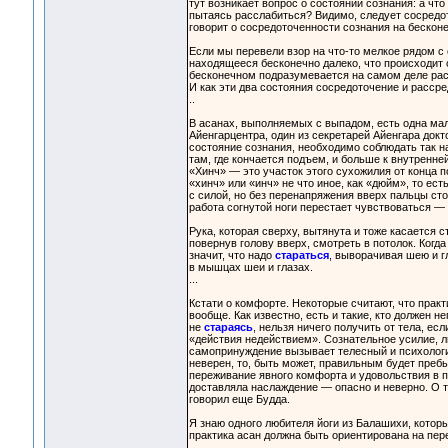
тут возникает вопрос о состоянии сознания: а что
пытаясь расслабиться? Видимо, следует сосредот
говорит о сосредоточенности сознания на бескон
Если мы перевели взор на что-то мелкое рядом с 
находящееся бесконечно далеко, что происходит
бесконечном подразумевается на самом деле рас
И как эти два состояния сосредоточение и расср
..
В асанах, выполняемых с выпадом, есть одна мал
Айенгарцентра, один из секретарей Айенгара док
состояние сознания, необходимо соблюдать так н
там, где кончается подъем, и больше к внутренне
«Хинч» — это участок этого сухожилия от конца п
«хинч» или «инч» не что иное, как «дюйм», то ес
с силой, но без перенапряжения вверх пальцы сто
работа согнутой ноги перестает чувствоваться —
Рука, которая сверху, вытянута и тоже касается 
повернув голову вверх, смотреть в потолок. Когд
значит, что надо
стараться
, выворачивая шею и г
в мышцах шеи и глазах.
...
Кстати о комфорте. Некоторые считают, что прак
вообще. Как известно, есть и такие, кто должен н
не
стараясь
, нельзя ничего получить от тела, ес
«действия недействием». Сознательное усилие, л
самопринуждение вызывает телесный и психологич
неверен, то, быть может, правильным будет преб
переживание явного комфорта и удовольствия в п
доставляла наслаждение — опасно и неверно. О т
говорил еще Будда.
Я знаю одного любителя йоги из Балашихи, которы
практика асан должна быть ориентирована на пер