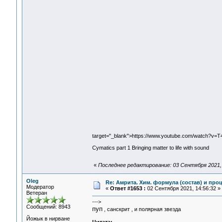
target="_blank">https://www.youtube.com/watch?v=
Cymatics part 1 Bringing matter to life with sound
«
Последнее редактирование: 03 Сентября 2021, 
Oleg
Re: Амрита. Хим. формула (состав) и проц
Модератор
«
Ответ #1653 :
02 Сентября 2021, 14:56:32 »
Ветеран
--->
Сообщений: 8943
пуп
, санскрит , и полярная звезда
Йожык в нирване