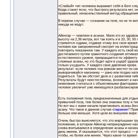
«Слабый» тип человека выражает себя в йоге сле
Когда станет ясно, что быстрого результата нет, 
правильный, ненасильственный метод обращения 
В первом случае — сознание на теле, но не те ме
никуда не ведут.
...
Айенгар — чемпион в асанах. Мало кто из здраво
высоту на 2,36 метра, вот так взять и в 20, 30, 5
стремятся годами, отдавая этому все свое время и
человек как завороженный смотрит на иллюстраци
повторить показанное там. У каждого есть свой 
достигаемого путем грамотного создания оптималь
естественного уровня, превращается по эффекту 
сложные асаны, но это будет идти в ущерб здоро
только ухудшить. У каждого свое давление крови. Т
результат: если человек «на ровном месте» по св
выворачивайся наизнанку — рано или поздно натк
подняться. Так же обстоит дело и с развитием гиб
Результаты будут неестественны, возникнет и нач
нежелание считаться с объективными факторами п
человек увеличит уже имеющуюся разбалансирова
..
Есть положения тела, предназначенные для отдых
привычней поза, тем более она знакома телу и те
Но вот мы с вами начали практиковать асаны йог
асану. Что такое в данном случае
старание
? Прив
больше или меньше. Хотя цели во внешнем мире 
Очень быстро выясняется, что это мартышкин труд
положение, в котором Айенгар непринужденно на
снова вчитываемся в определение асаны и начин
день имеем. И оказывается, что этот процесс — 
чтобы, но более или менее. Через какое-то время