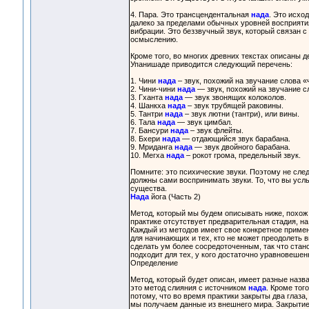
4. Пара. Это трансцендентальная
нада
. Это исхо
далеко за пределами обычных уровней восприятия
вибрации. Это беззвучный звук, который связан 
осмыслению.
Кроме того, во многих древних текстах описаны 
Упанишаде приводится следующий перечень:
1. Чини
нада
– звук, похожий на звучание слова «
2. Чини-чини
нада
— звук, похожий на звучание с
3. Гханта
нада
— звук звонящих колоколов.
4. Шанкха
нада
– звук трубящей раковины.
5. Тантри
нада
– звук лютни (тантри), или вины.
6. Тала
нада
— звук цимбал.
7. Бансури
нада
– звук флейты.
8. Бхери
нада
— отдающийся звук барабана.
9. Мриданга
нада
— звук двойного барабана.
10. Мегха
нада
– рокот грома, предельный звук.
Помните: это психические звуки. Поэтому не сле
должны сами воспринимать звуки. То, что вы усл
существа.
Нада
йога (Часть 2)
Метод, который мы будем описывать ниже, похож н
практике отсутствует предварительная стадия, на 
Каждый из методов имеет свое конкретное примен
для начинающих и тех, кто не может преодолеть 
сделать ум более сосредоточенным, так что стан
подходит для тех, у кого достаточно уравновеше
Определение
Метод, который будет описан, имеет разные назва
это метод слияния с источником
нада
. Кроме тог
потому, что во время практики закрыты два глаза,
мы получаем данные из внешнего мира. Закрытие 