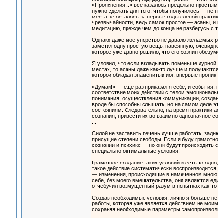
«Прояснения...» всё казалось предельно простым, 
нужно сделать для того, чтобы получилось — не 
места не осталось за первые годы слепой практик
чрезвычайности, ведь самое простое — асаны, и ни
медитацию, прежде чем до конца не разберусь с т
Однако даже моё упорство не давало желаемых рез
заметил одну простую вещь, навеянную, очевидн
которое уже давно решило, что его хозяин обезум
Я уловил, что если вкладывать поменьше дурной 
местах, то асаны даже как-то лучше и получаются
которой обладал знаменитый йог, впервые проник
«Думай!» — ещё раз приказал я себе, и события, 
соответствие моих действий с телом эмоциональ
понимания, осуществления коммуникации, создани
вроде бы способны слышать, но на самом деле эт
состояниям. Следовательно, на время практики 
сознания, привести их во взаимно однозначное со
...
Силой не заставить печень лучше работать, задн
присущие степени свободы. Если я буду грамотно
сознании и психике — но они будут происходить 
специально оптимальные условия!
Грамотное создание таких условий и есть то одно
такое действие систематически воспроизводится,
— изменения, происходящие в намеченном мною р
себе, без моего вмешательства, они являются ед
отчебучил возмущённый разум в попытках как-то 
Создав необходимые условия, лично я больше не
работы, которая уже является действием не моим
сохраняя необходимые параметры самопроизвольн