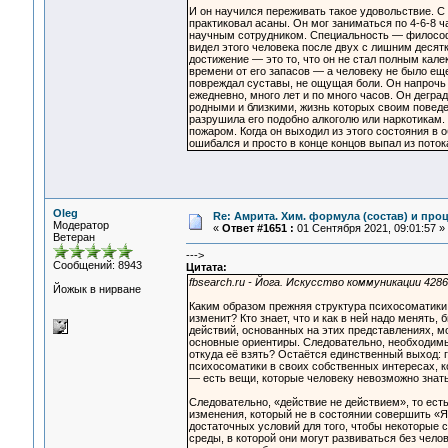
И он научился переживать такое удовольствие. 
практиковал асаны. Он мог заниматься по 4-6-8 ч
научным сотрудником. Специальность — философи
видел этого человека после двух с лишним десятк
достижение — это то, что он не стал полным кале
времени от его запасов — а человеку не было еще
повреждал суставы, не ощущая боли. Он напрочь 
ежедневно, много лет и по много часов. Он дегра
родными и близкими, жизнь которых своим поведе
разрушила его подобно алкоголю или наркотика
пожаром. Когда он выходил из этого состояния в 
ошибался и просто в конце концов выпал из поток
Oleg
Re: Амрита. Хим. формула (состав) и проц
Модератор
«
Ответ #1651 :
01 Сентября 2021, 09:01:57 »
Ветеран
--->
Сообщений: 8943
Цитата:
fbsearch.ru - Йога. Искусство коммуникации 428
Йожык в нирване
Каким образом прежняя структура психосоматики,
изменит? Кто знает, что и как в ней надо менять
действий, основанных на этих представлениях, мо
основные ориентиры. Следовательно, необходимые
откуда её взять? Остаётся единственный выход:
психосоматики в своих собственных интересах, к
— есть вещи, которые человеку невозможно знать
Следовательно, «действие не действием», то ест
изменения, который не в состоянии совершить «Я
достаточных условий для того, чтобы некоторые
среды, в которой они могут развиваться без чело