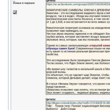
Цитата:
Йожык в нирване
https://ar-ar.facebook.com/groups/19297194165401
КИМАТИЧЕСКИЕ СИМВОЛЫ: КЛЮЧИ К ДРЕВНЕМУ
Киматика - это исследование видимого звука и виб
воздухе, так и в воде». «Когда мы изучаем геоме
математические константы Космоса, в том числе 
от 1 до 1,618, и оно встречается во всех живых с
Киматическая геометрия основана на определенны
позволяет нам наблюдать их...
Чистые звуки лишены гармоник и не обладают бо
трубка органа, которая заставляет воздух вращат
звуковые леса, которые, как мы полагаем, органи
Одним из самых захватывающих
открытий кима
образцы самих букв!
Современные языки не име
есть какая-то истинная реальная физическая при
свойства.
Это исследование было проведено Гансом Дженни 
Тесла сказал, что Ядро Земли звенит, как Колокол
«Во время шоу талантов в начальной школе в Мо
морской волны.
Он объяснил, что он «делает шар Энергии, чтобы 
символа, который Дельфин делает, когда зовет св
В статье «Физика Звука» говорится, что ранее счи
представления...
«Киматика позволяет нам понять, что истинная ф
Звук может создавать... видимые формы, видим
Цитата:
http://libgen.rs/book/index.php?md5=7CF4063F3
Title: Тонкое тело. Полная энциклопедия биоэне
Author(s): Дэйл Синди.