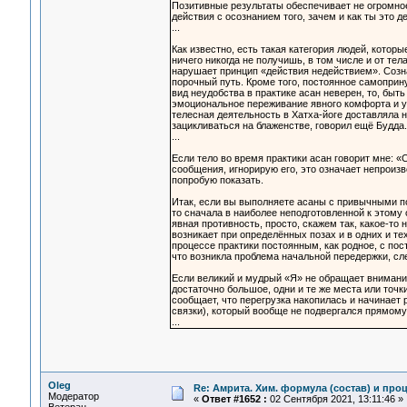
Позитивные результаты обеспечивает не огромно
действия с осознанием того, зачем и как ты это д
...
Как известно, есть такая категория людей, кото
ничего никогда не получишь, в том числе и от тел
нарушает принцип «действия недействием». Созн
порочный путь. Кроме того, постоянное самопри
вид неудобства в практике асан неверен, то, бы
эмоциональное переживание явного комфорта и уд
телесная деятельность в Хатха-йоге доставляла 
зацикливаться на блаженстве, говорил ещё Будда.
...
Если тело во время практики асан говорит мне: «С
сообщения, игнорирую его, это означает непроизв
попробую показать.
Итак, если вы выполняете асаны с привычными п
то сначала в наиболее неподготовленной к этому
явная противность, просто, скажем так, какое-т
возникает при определённых позах и в одних и те
процессе практики постоянным, как родное, с пос
что возникла проблема начальной передержки, сл
Если великий и мудрый «Я» не обращает внимания 
достаточно большое, одни и те же места или точ
сообщает, что перегрузка накопилась и начинае
связки), который вообще не подвергался прямому
...
Oleg
Re: Амрита. Хим. формула (состав) и проц
Модератор
«
Ответ #1652 :
02 Сентября 2021, 13:11:46 »