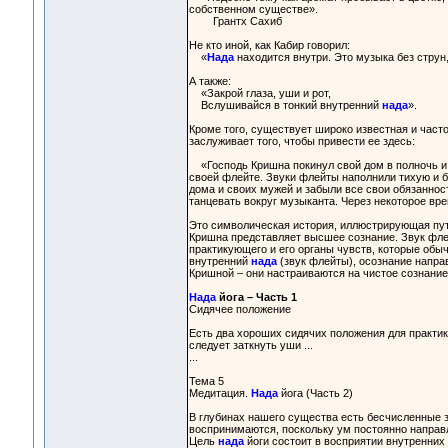
собственном существе».
Грантх Сахиб
Не кто иной, как Кабир говорил:
«
Нада
находится внутри. Это музыка без струн,
А также:
«Закрой глаза, уши и рот,
Вслушивайся в тонкий внутренний
нада
».
Кроме того, существует широко известная и часто
заслуживает того, чтобы привести ее здесь:
«Господь Кришна покинул свой дом в полночь и о
своей флейте. Звуки флейты наполнили тихую и 
дома и своих мужей и забыли все свои обязаннос
танцевать вокруг музыканта. Через некоторое вре
Это символическая история, иллюстрирующая пу
Кришна представляет высшее сознание. Звук фле
практикующего и его органы чувств, которые обы
внутренний
нада
(звук флейты), осознание направ
Кришной – они настраиваются на чистое сознание
Нада
йога – Часть 1
Сидячее положение
Есть два хороших сидячих положения для практи
следует заткнуть уши ...
...
Тема 5
Медитация.
Нада
йога (Часть 2)
В глубинах нашего существа есть бесчисленные зв
воспринимаются, поскольку ум постоянно направ
Цель
нада
йоги состоит в восприятии внутренних