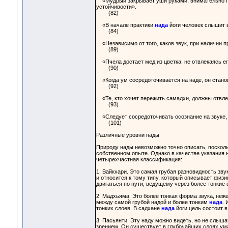
«Мудрый закрывает уши руками, внимательно пр
устойчивости».
(82)
«В начале практики
нада
йоги человек слышит в
(84)
«Независимо от того, каков звук, при наличии п
(89)
«Пчела достает мед из цветка, не отвлекаясь ег
(90)
«Когда ум сосредоточивается на наде, он станов
(92)
«Те, кто хочет пережить самадхи, должны отвле
(93)
«Следует сосредоточивать осознание на звуке, п
(101)
Различные уровни нады
Природу нады невозможно точно описать, посколь
собственном опыте. Однако в качестве указания 
четырехчастная классификация:
1. Вайкхари. Это самая грубая разновидность зв
и относится к тому типу, который описывает физи
двигаться по пути, ведущему через более тонкие 
2. Мадхьяма. Это более тонкая форма звука, неж
между самой грубой надой и более тонким
нада
. 
тонких слоев. В садхане
нада
йоги цель состоит в
3. Пасьянти. Эту наду можно видеть, но не слыш
зрением. Он существует в глубочайших слоях ум