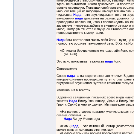
колеблющееся с высокой частотой, выглядит неп
здесь не пытаемся ничего доказывать, а просто г
уровне осознания. Повышая свой уровень осознан
мир, состоящий из вибраций, именуется махакаша
чидакаша.
Нада
– это звук чидакаши, но этот зв
внутренний
нада
действует на разных уровнях тон
проводника осознания, чтобы превосходить обыч
заставляет человека забыть о внешних звуках и п
мира). Когда ум тянется к звуку, он становится 
непосредственно к медитации.
Нада
йога составляет часть лайя йоги – пути, н
полностью осознает внутренний звук. В Хатха Йог
«Описаны бесчисленные методы лайя йоги, но 
(гл. 4:66)
Это ясно показывает важность
нада
йоги.
Определение
Слово
нада
на санскрите означает «течь». В данн
которое означает проводящий путь потока праны
внутренний звук используется в качестве фокуса 
Упоминания в текстах
В древних священных писаниях всего мира имеют
текстах
Нада
Бинду Упанишада, Дхьяна Бинду Упа
Грантх Сахиб и многих других. Мы приведем лишь
«На ранних стадиях практики ученик слышит гру
океану, облакам...»
Нада
Бинду Упанишада
«Нам (
нада
) – это истинный нектар (божественн
может пить и познавать этот нектар».
«Подобно тому как аромат пребывает в цветке, а