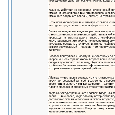
повседневных действий обычной жизни? Когда отв
..
Какие бы действия не совершал человеческий ор
имеют ничего общего с тем, что предписано выпо
имеющего подобного опыта и, значит, не отражён
Позы йоги характерны тем, что при их выполнен
выходя на предельные границы формы — шестая 
Личность западного склада не располагает профи
с тем количеством и качеством действительной н
происходит в практике асан с телом, от его фор
индустриального, это абсолютно неизвестная ему 
неизбежно обладать структурой и атрибутикой пре
нежели обсуждаемый — больше, чем преступление,
одиночку.
Человек приступает к новому и неизвестному со
напрасно! Несмотря на любой возраст ваши жизне
следует действовать по-иному, обучаясь заново,
Чтобы они были максимально эффективными, нео
которых является целью данной работы.
..
Айенгар — чемпион в асанах. Но кто из взрослых
посчитает реальной для себя возможность пробеж
сорок пять в высоту? Вот так запросто — захотел 
тысячи молодых и способных стремятся годами, от
Когда же заходит речь о йоге человек, глядя, как
верит, — тем более, когда это ему авторитетно п
достижение любым человеком, в любом возрасте,
располагать исключительно своим, оптимальным з
в процессе естественного развития. Можно принуд
здоровью и самочувствию. Когда достигнута зав
начала совершенствования.
...