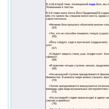
В этой второй теме, посвященной
нада
йоге, мы 
Упоминания в текстах
В 4-й главе книги Хатха Йога Прадипика[23] сод
ибо это заняло бы слишком много места, однако 
самостоятельно.
«Великие йоги прошлого объясняли многие спос
(63)
«Тех, кто не способен понимать тонкую сущност
(65)
«Йогу следует, сидя в муктасане (сиддхасане),
ухе».
(67)
«Следует закрыть глаза, уши, ноздри и рот. Зат
сферы)».
(68)
«В практике четыре ступени: начало, продолжен
(69)
«На начальной ступени преодолевается брахмагра
блаженство. В анахата чакре можно слышать звук
(70)
«Затем преодолевается вишнугрантхи (психически
вимарды (два вида музыкальных инструментов)».
(73)
«На последней стадии прана входит в аджна чакр
(лютни) и флейты».
(76)