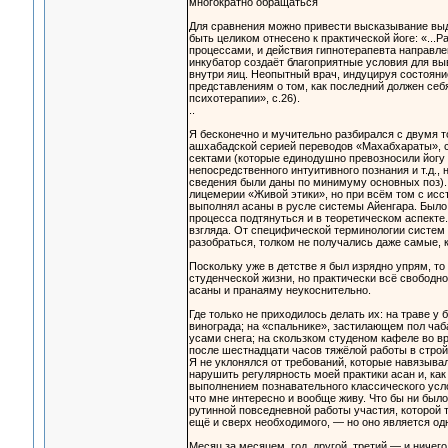
многократно обращаться
Для сравнения можно привести высказывание выд
быть целиком отнесено к практической йоге: «..
процессами, и действия гипнотерапевта направлен
инкубатор создаёт благоприятные условия для вы
внутри яиц. Неопытный врач, индуцируя состояни
представлениям о том, как последний должен себя
психотерапии», с.26).
..
Я бесконечно и мучительно разбирался с двумя 
ашхабадской серией переводов «Махабхараты», с
сектами (которые единодушно превозносили йогу 
непосредственного интуитивного познания и т.д., 
сведения были даны по минимуму основных поз).
лицемерии «Живой этики», но при всём том с исс
выполнял асаны в русле системы Айенгара. Было р
процесса подтянуться и в теоретическом аспекте.
взгляда. От специфической терминологии систем 
разобраться, толком не получались даже самые, к
Поскольку уже в детстве я был изрядно упрям, то
студенческой жизни, но практически всё свободно
асаны и пранаяму неукоснительно.
Где только не приходилось делать их: на траве у 
винограда; на «спальнике», застилающем пол ча
усами снега; на скользком студеном кафеле во вр
после шестнадцати часов тяжёлой работы в строй
Я не уклонялся от требований, которые навязыва
нарушить регулярность моей практики асан и, ка
выполнением познавательного классического услов
что мне интересно и вообще живу. Что бы ни было
рутинной повседневной работы участия, которой 
ещё и сверх необходимого, — но оно является од
Месяц за месяцем, год, другой, третий — и ничег