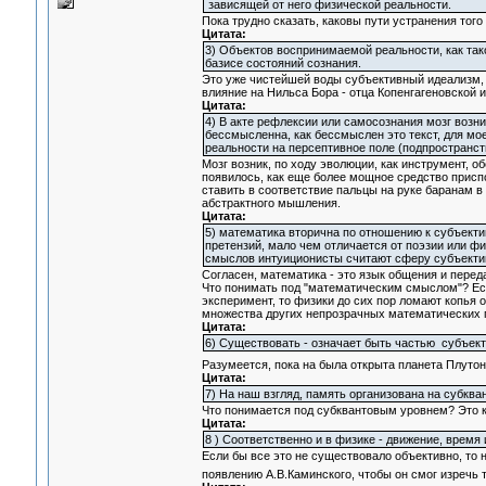
зависящей от него физической реальности.
Пока трудно сказать, каковы пути устранения того
Цитата:
3) Объектов воспринимаемой реальности, как так
базисе состояний сознания.
Это уже чистейшей воды субъективный идеализм, 
влияние на Нильса Бора - отца Копенгагеновской 
Цитата:
4) В акте рефлексии или самосознания мозг возни
бессмысленна, как бессмыслен это текст, для мо
реальности на персептивное поле (подпространст
Мозг возник, по ходу эволюции, как инструмент, 
появилось, как еще более мощное средство приспо
ставить в соответствие пальцы на руке баранам в 
абстрактного мышления.
Цитата:
5) математика вторична по отношению к субъекти
претензий, мало чем отличается от поэзии или ф
смыслов интуиционисты считают сферу субъектив
Согласен, математика - это язык общения и пере
Что понимать под "математическим смыслом"? Ес
эксперимент, то физики до сих пор ломают копья 
множества других непрозрачных математических п
Цитата:
6) Существовать - означает быть частью субъект
Разумеется, пока на была открыта планета Плутон
Цитата:
7) На наш взгляд, память организована на субква
Что понимается под субквантовым уровнем? Это к
Цитата:
8 ) Соответственно и в физике - движение, врем
Если бы все это не существовало объективно, то н
появлению А.В.Каминского, чтобы он смог изречь