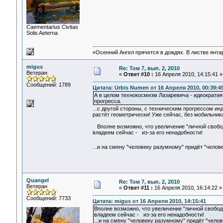
Сaementarius Civitas
Solis Aeterna
«Осенний Ангел прячется в дождях. В листве янтарн
migus
Re: Том 7, вып. 2, 2010
Ветеран
«
Ответ #10 :
16 Апреля 2010, 14:15:41 »
Сообщений: 1789
Цитата: Urbis Numen от 16 Апреля 2010, 00:39:4
А в целом технокосмизм Лазаревича - идеократия
прогресса.
...с другой стороны, с техническим прогрессом ин
растёт геометрически! Уже сейчас, без мобильника
Вполне возможно, что увеличение "личной свобод
владеем сейчас - из-за его ненадобности!
...и на смену "человеку разумному" придёт "чело
Quangel
Re: Том 7, вып. 2, 2010
Ветеран
«
Ответ #11 :
16 Апреля 2010, 16:14:22 »
Сообщений: 7733
Цитата: migus от 16 Апреля 2010, 14:15:41
Вполне возможно, что увеличение "личной свобод
владеем сейчас - из-за его ненадобности!
...и на смену "человеку разумному" придёт "челов