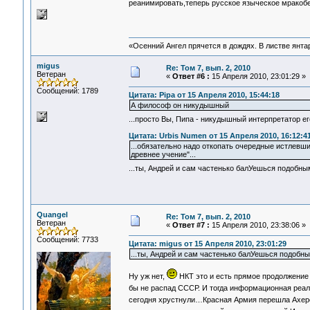
реанимировать,теперь русское языческое мракобе
«Осенний Ангел прячется в дождях. В листве янтарн
migus
Re: Том 7, вып. 2, 2010
Ветеран
«
Ответ #6 :
15 Апреля 2010, 23:01:29 »
Сообщений: 1789
Цитата: Pipa от 15 Апреля 2010, 15:44:18
А философ он никудышный
...просто Вы, Пипа - никудышный интерпретатор 
Цитата: Urbis Numen от 15 Апреля 2010, 16:12:4
...обязательно надо откопать очередные истлевши
древнее учение"...
...ты, Андрей и сам частенько балУешься подобны
Quangel
Re: Том 7, вып. 2, 2010
Ветеран
«
Ответ #7 :
15 Апреля 2010, 23:38:06 »
Сообщений: 7733
Цитата: migus от 15 Апреля 2010, 23:01:29
...ты, Андрей и сам частенько балУешься подобны
Ну уж нет,
НКТ это и есть прямое продолжение с
бы не распад СССР. И тогда информационная реаль
сегодня хрустнули…Красная Армия перешла Ах