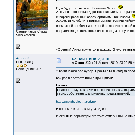
И да будет на это воля Великого Червя!
Это и есть основная идея технокосмизма - с разв
киборгизированный сверх-организм. Технокосм.
эффективно обсчитываться органическими нейрон
возможной свободы,доступной сознанию во всей с
направляющая сила советского народа на пути по
Сaementarius Civitas
Solis Aeterna
«Осенний Ангел прячется в дождях. В листве янтарн
Artem K.
Re: Том 7, вып. 2, 2010
Постоялец
«
Ответ #12 :
21 Апреля 2010, 23:29:59 »
Сообщений: 207
У Каминского все супер. Просто это выход за пре
Как раз в соответствии с принципом:
Цитата:
Подобно тому, как в КМ состояние объекта выраж
своих собственных априорных представлений.
http://subjphysics.narod.ru/
В общем, читаете книгу, а видите...
И скрытые параметры его тоже супер. Они не отме