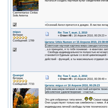
пытаться создать научный культ свидетелей Иего
Сaementarius Civitas
Solis Aeterna
«Осенний Ангел прячется в дождях. В листве янтарн
migus
Re: Том 7, вып. 2, 2010
Ветеран
«
Ответ #8 :
16 Апреля 2010, 00:29:23 »
Сообщений: 1789
Цитата: Urbis Numen от 15 Апреля 2010, 23:38:0
Советская научная картина мира самодостаточна
...а в принципе, я то тебя понимаю - в квантово 
Свобода индивидуальности полностью исчезает, и
становится Единым целым со всей цивилизацией - 
действий - функций, а ты максимально отдавая с
Quangel
Re: Том 7, вып. 2, 2010
Ветеран
«
Ответ #9 :
16 Апреля 2010, 00:39:49 »
Сообщений: 7733
Цитата: migus от 16 Апреля 2010, 00:29:23
тебе максимум питания и жесткий алгоритм твоих
абсолютное удовлетворение - счастье...
Это для избранных типа меня...
Серые карди
Они существуют только как симбионты с ними. А в
индивидуума личной свободы путем технического 