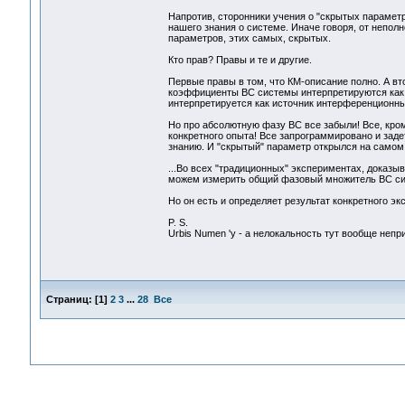
Напротив, сторонники учения о "скрытых парамет
нашего знания о системе. Иначе говоря, от непо
параметров, этих самых, скрытых.
Кто прав? Правы и те и другие.
Первые правы в том, что КМ-описание полно. А вто
коэффициенты ВС системы интерпретируются как а
интерпретируется как источник интерференционны
Но про абсолютную фазу ВС все забыли! Все, кроме
конкретного опыта! Все запрограммировано и зад
знанию. И "скрытый" параметр открылся на самом
...Во всех "традиционных" экспериментах, доказы
можем измерить общий фазовый множитель ВС сист
Но он есть и определяет результат конкретного эк
P. S.
Urbis Numen 'у - а нелокальность тут вообще непр
Страниц:
[
1
]
2
3
...
28
Все