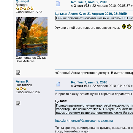
Quangel
Re: Том 7, вып. 2, 2010
Ветеран
«
Ответ #13 :
22 Апреля 2010, 00:05:37 »
Сообщений: 7733
Цитата: Artem K. от 21 Апреля 2010, 23:29:59
Они не отменяют нелокальность и никакой НКТ не
Угу,они с ней всго-навсего несовместимы.
Сaementarius Civitas
Solis Aeterna
«Осенний Ангел прячется в дождях. В листве янтарн
Artem K.
Re: Том 7, вып. 2, 2010
Постоялец
«
Ответ #14 :
22 Апреля 2010, 04:14:00 »
Сообщений: 207
Я просто скажу, зачем нужны скрытые параметры.
Цитата:
Принципиальное отличие квантовой механики от к
характер. Это означает, что мы нихуя не знаем н
рассмотренном выше эксперименте, какие бы сов
http://lurkmore.ru/Квантовая_механика
Точка зрения, приведенная в цитате, насколько я 
(Бор, Гейзенберг и др.)