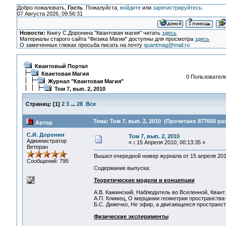
Добро пожаловать,
Гость
. Пожалуйста,
войдите
или
зарегистрируйтесь
.
07 Августа 2026, 09:56:31
Новости:
Книгу С.Доронина "Квантовая магия" читать
здесь
Материалы старого сайта "Физика Магии" доступны для просмотра
здесь
О замеченных глюках просьба писать на почту
quantmag@mail.ru
Квантовый Портал
Квантовая Магия
0 Пользователе
Журнал "Квантовая Магия"
Том 7, вып. 2, 2010
Страниц:
[
1
]
2
3
...
28
Все
Тема: Том 7, вып. 2, 2010 (Прочитано 877650 раз
Автор
С.И. Доронин
Том 7, вып. 2, 2010
Администратор
«
:
15 Апреля 2010, 00:13:35 »
Ветеран
Вышел очередной номер журнала от 15 апреля 20
Сообщений: 795
Содержание выпуска:
Теоретические модели и концепции
А.В. Каминский, Наблюдатель во Вселенной, Квант. 
А.П. Климец, О мерцании геометрии пространства-вр
Б.С. Дижечко, Не эфир, а двигающееся пространство
Физические эксперименты