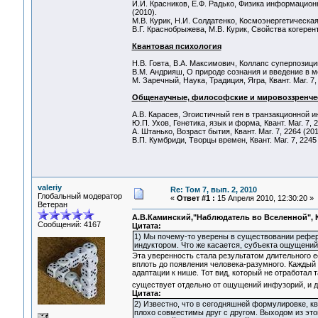
И.И. Красников, Е.Ф. Радько, Физика информационн
(2010).
М.В. Курик, Н.И. Солдатенко, Космоэнергетическая 
В.Г. Краснобрыжева, М.В. Курик, Свойства когерентн
Квантовая психология
Н.В. Говта, В.А. Максимович, Коллапс суперпозиций 
В.М. Андрияш, О природе сознания и введение в ме
М. Заречный, Наука, Традиция, Ягра, Квант. Маг. 7,
Общенаучные, философские и мировоззренче
А.В. Карасев, Эгоистичный ген в транзакционной ин
Ю.П. Ухов, Генетика, язык и форма, Квант. Маг. 7, 2
А. Штанько, Возраст бытия, Квант. Маг. 7, 2264 (201
В.П. Кумбриди, Творцы времен, Квант. Маг. 7, 2245 
valeriy
Re: Том 7, вып. 2, 2010
Глобальный модератор
«
Ответ #1 :
15 Апреля 2010, 12:30:20 »
Ветеран
А.В.Каминский,"Наблюдатель во Вселенной", Ква
Сообщений: 4167
Цитата:
1) Мы почему-то уверены в существовании рефер
индуктором. Что же касается, субъекта ощущений
Эта уверенность стала результатом длительного е
вплоть до появления человека-разумного. Каждый
адаптации к нише. Тот вид, который не отработал
существует отдельно от ощущений инфузорий, и да
Цитата:
2) Известно, что в сегодняшней формулировке, к
плохо совместимы друг с другом. Выходом из это