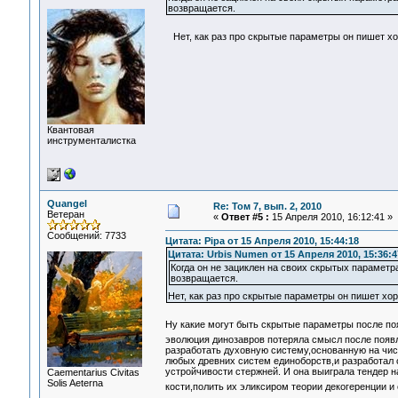
возвращается.
Нет, как раз про скрытые параметры он пишет х
Квантовая
инструменталистка
Quangel
Re: Том 7, вып. 2, 2010
Ветеран
«
Ответ #5 :
15 Апреля 2010, 16:12:41 »
Сообщений: 7733
Цитата: Pipa от 15 Апреля 2010, 15:44:18
Цитата: Urbis Numen от 15 Апреля 2010, 15:36:4
Когда он не зациклен на своих скрытых парамет
возвращается.
Нет, как раз про скрытые параметры он пишет х
Ну какие могут быть скрытые параметры после п
эволюция динозавров потеряла смысл после появ
разработать духовную систему,основанную на чист
любых древних систем единоборств,и разработал 
устройчивости стержней. И она выиграла тендер н
Сaementarius Civitas
Solis Aeterna
кости,полить их эликсиром теории декогеренции и 