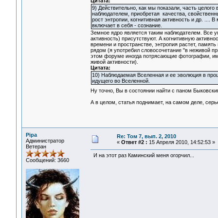
Цитата:
9) Действительно, как мы показали, часть целого
наблюдателем, приобретая качества, свойственны
рост энтропии, когнитивная активность и др. ....
включает в себя - сознание.
Земное ядро является таким наблюдателем. Все уп
активность) присутствуют. А когнитивную активно
времени и пространстве, энтропия растет, память
рядом (я употребил словосочетание "в неживой п
этом форуме иногда потрясающие фотографии, име
живой активности).
Цитата:
10) Наблюдаемая Вселенная и ее эволюция в прош
идущего во Вселенной.
Ну точно, Вы в состоянии найти с паном Быковск
А в целом, статья поднимает, на самом деле, се
Pipa
Re: Том 7, вып. 2, 2010
Администратор
«
Ответ #2 :
15 Апреля 2010, 14:52:53 »
Ветеран
И на этот раз Каминский меня огорчил...
Сообщений: 3660