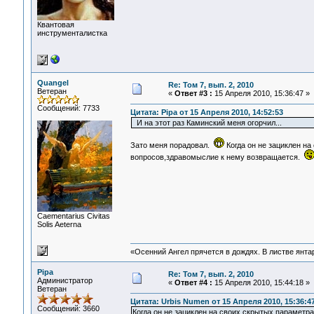
Квантовая
инструменталистка
Quangel
Re: Том 7, вып. 2, 2010
Ветеран
«
Ответ #3 :
15 Апреля 2010, 15:36:47 »
Сообщений: 7733
Цитата: Pipa от 15 Апреля 2010, 14:52:53
И на этот раз Каминский меня огорчил...
Зато меня порадовал.
Когда он не зациклен н
вопросов,здравомыслие к нему возвращается.
Сaementarius Civitas
Solis Aeterna
«Осенний Ангел прячется в дождях. В листве янтарн
Pipa
Re: Том 7, вып. 2, 2010
Администратор
«
Ответ #4 :
15 Апреля 2010, 15:44:18 »
Ветеран
Цитата: Urbis Numen от 15 Апреля 2010, 15:36:4
Сообщений: 3660
Когда он не зациклен на своих скрытых парамет