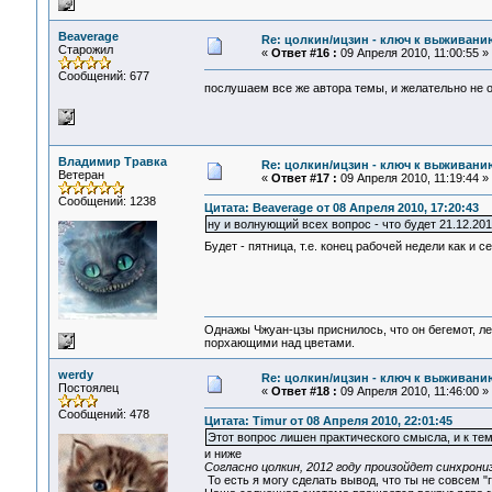
Beaverage
Re: цолкин/ицзин - ключ к выживани
Старожил
«
Ответ #16 :
09 Апреля 2010, 11:00:55 »
Сообщений: 677
послушаем все же автора темы, и желательно не
Владимир Травка
Re: цолкин/ицзин - ключ к выживани
Ветеран
«
Ответ #17 :
09 Апреля 2010, 11:19:44 »
Сообщений: 1238
Цитата: Beaverage от 08 Апреля 2010, 17:20:43
ну и волнующий всех вопрос - что будет 21.12.20
Будет - пятница, т.е. конец рабочей недели как и с
Однажы Чжуан-цзы приснилось, что он бегемот, л
порхающими над цветами.
werdy
Re: цолкин/ицзин - ключ к выживани
Постоялец
«
Ответ #18 :
09 Апреля 2010, 11:46:00 »
Сообщений: 478
Цитата: Timur от 08 Апреля 2010, 22:01:45
Этот вопрос лишен практического смысла, и к те
и ниже
Согласно цолкин, 2012 году произойдет синхрони
То есть я могу сделать вывод, что ты не совсем 