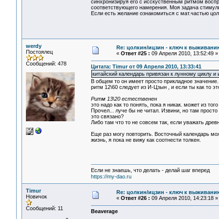
синхронизируя его с исскуственным ритмом воспри
соответствующего намерения. Моя задача стимули
Если есть желание ознакомиться с мат.частью цо
werdy
Re: цолкин/ицзин - ключ к выживани
Постоялец
«
Ответ #25 :
09 Апреля 2010, 13:52:49 »
Сообщений: 478
Цитата: Timur от 09 Апреля 2010, 13:33:41
китайский календарь привязан к лунному циклу и 
В общем то он имеет просто прикладное значение.
ритм 12\60 следует из И-Цзын , и если ты как то э
Ритм 13\20 естественен
это надо как то понять, пока я никак. может из то
Прочел... луче бы не читал. Извини, но там прос
это связано?
Либо там что то не совсем так, если уважать древ
Еще раз могу повторить. Восточный календарь мож
жизнь, я пока не вижу как соотнести толкен.
Если не знаешь, что делать - делай шаг вперед
https://my-dao.ru
Timur
Re: цолкин/ицзин - ключ к выживани
Новичок
«
Ответ #26 :
09 Апреля 2010, 14:23:18 »
Сообщений: 11
Beaverage