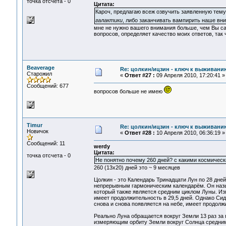
точка отсчета - 0
Цитата:
Кароч, предлагаю всеж озвучить заявленную тему
галактики
, либо заканчивать вампирить наше в
мне не нужно вашего внимания больше, чем Вы сам
вопросов, определяет качество моих ответов, так ч
Beaverage
Re: цолкин/ицзин - ключ к выживани
Старожил
«
Ответ #27 :
09 Апреля 2010, 17:20:41 »
Сообщений: 677
вопросов больше не имею
Timur
Re: цолкин/ицзин - ключ к выживани
Новичок
«
Ответ #28 :
10 Апреля 2010, 06:36:19 »
Сообщений: 11
werdy
Цитата:
точка отсчета - 0
Не понятно почему 260 дней? с какими космическ
260 (13х20) дней это ~ 9 месяцев
Цолкин - это Календарь Тринадцати Лун по 28 дн
непрерывным гармоническим календарём. Он назы
который также является средним циклом Луны. Из
имеет продолжительность в 29,5 дней. Однако Сид
снова и снова появляется на небе, имеет продолж
Реально Луна обращается вокруг Земли 13 раз за 
измеряющим орбиту Земли вокруг Солнца средним