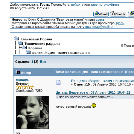
Добро пожаловать,
Гость
. Пожалуйста,
войдите
или
зарегистрируйтесь
.
08 Августа 2026, 15:12:41
Новости:
Книгу С.Доронина "Квантовая магия" читать
здесь
Материалы старого сайта "Физика Магии" доступны для просмотра
здесь
О замеченных глюках просьба писать на почту
quantmag@mail.ru
Квантовый Портал
Технические разделы
0 Пользо
Корзина
цолкин/ицзин - ключ к выживанию
Страниц:
1
[
2
]
Все
Тема: цолкин/ицзин - ключ к выживанию (Проч
Автор
Любовь
Re: цолкин/ицзин - ключ к выживани
Ветеран
«
Ответ #15 :
09 Апреля 2010, 10:46:10 »
Сообщений: 7250
Цитата: Beaverage от 09 Апреля 2010, 10:44:29
и что конкретно это может означать?
качественный переход