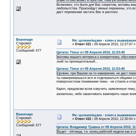
язык-то оно может и простой, тока уж больно непо
Возможно, это было для Вас секретом, мотивы ва
любопытства. Произойдут явные перемены, это все
даст переменам застать Вас в расплох.
Beaverage
Re: цолкин/ицзин - ключ к выживани
Старожил
«
Ответ #21 :
09 Апреля 2010, 12:27:07 »
Сообщений: 677
Цитата: Timur от 09 Апреля 2010, 11:53:40
мотивы вашего интереса к конкретному, обуслов
экий ты проницательный...
Цитата: Timur от 09 Апреля 2010, 11:53:40
Цолкин, при Вашем на то намерении, не даст пере
ты намереваешься все ж отделываться общими сло
поверхностном понимании темы - не стоило и откр
Кароч, предлагаю всеж озвучить заявленную тему
галактики
, либо заканчивать вампирить наше вн
Beaverage
Re: цолкин/ицзин - ключ к выживани
Старожил
«
Ответ #22 :
09 Апреля 2010, 12:30:04 »
Сообщений: 677
Цитата: Владимир Травка от 09 Апреля 2010, 11
Будет - пятница, т.е. конец рабочей недели как и с