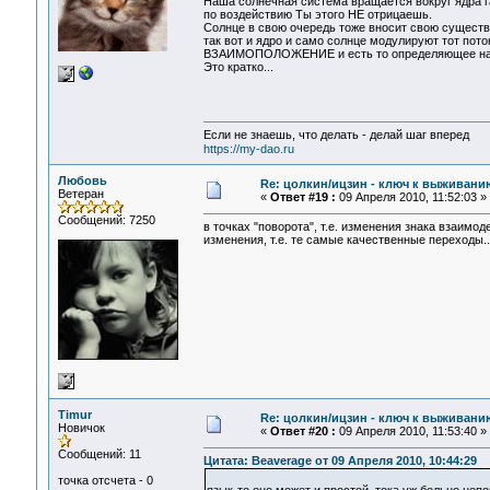
Наша солнечная система вращается вокруг ядра га
по воздействию Ты этого НЕ отрицаешь.
Солнце в свою очередь тоже вносит свою существ
так вот и ядро и само солнце модулируют тот пото
ВЗАИМОПОЛОЖЕНИЕ и есть то определяющее начал
Это кратко...
Если не знаешь, что делать - делай шаг вперед
https://my-dao.ru
Любовь
Re: цолкин/ицзин - ключ к выживани
Ветеран
«
Ответ #19 :
09 Апреля 2010, 11:52:03 »
Сообщений: 7250
в точках "поворота", т.е. изменения знака взаим
изменения, т.е. те самые качественные переходы..
Timur
Re: цолкин/ицзин - ключ к выживани
Новичок
«
Ответ #20 :
09 Апреля 2010, 11:53:40 »
Сообщений: 11
Цитата: Beaverage от 09 Апреля 2010, 10:44:29
точка отсчета - 0