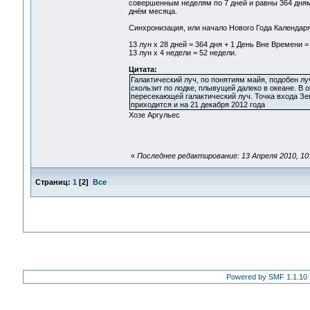
совершенным неделям по 7 дней и равны 364 дням.
днём месяца.
Синхронизация, или начало Нового Года Календаря
13 лун х 28 дней = 364 дня + 1 День Вне Времени =
13 лун х 4 недели = 52 недели.
Цитата:
Галактический луч, по понятиям майя, подобен л
скользит по лодке, плывущей далеко в океане. В 
пересекающей галактический луч. Точка входа Земл
приходится и на 21 декабря 2012 года
Хозе Аргульес
«
Последнее редактирование: 13 Апреля 2010, 10:
Страниц:
1
[
2
]
Все
Powered by SMF 1.1.10