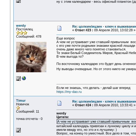
ну с этим календарем - весь офисный планктон (д
werdy
Re: цолкин/ицзин - ключ к выживани
Постоялец
«
Ответ #23 :
09 Апреля 2010, 13:02:28 »
Сообщений: 478
Еще вопрос
А чем не устраивает уже ставший привычным вос
с его уже почти родными знаками красной лошади 
очень даже много чего понятно становиться.
Те знаки Белый Соединитель Миров, Красный Неб
В чем выгода то?
По восточному календарю это будет день огненног
Ну выводы очевидные. Но от этого никто не умир
Если не знаешь, что делать - делай шаг вперед
https://my-dao.ru
Timur
Re: цолкин/ицзин - ключ к выживани
Новичок
«
Ответ #24 :
09 Апреля 2010, 13:33:41 »
Сообщений: 11
werdy
Цитата:
точка отсчета - 0
А чем не устраивает уже ставший привычным во
китайский календарь привязан к лунному циклу и 
имели ввиду его, но это и к лучшему: )
Вопрос, на конец-то уместный. Все дело в том, ч