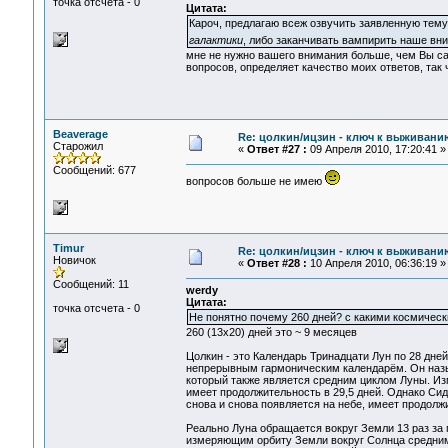
точка отсчета - 0
Цитата:
Кароч, предлагаю всеж озвучить заявленную тему
галактики
, либо заканчивать вампирить наше в
мне не нужно вашего внимания больше, чем Вы сам
вопросов, определяет качество моих ответов, так ч
Beaverage
Re: цолкин/ицзин - ключ к выживани
Старожил
«
Ответ #27 :
09 Апреля 2010, 17:20:41 »
Сообщений: 677
вопросов больше не имею
Timur
Re: цолкин/ицзин - ключ к выживани
Новичок
«
Ответ #28 :
10 Апреля 2010, 06:36:19 »
Сообщений: 11
werdy
Цитата:
точка отсчета - 0
Не понятно почему 260 дней? с какими космическ
260 (13х20) дней это ~ 9 месяцев
Цолкин - это Календарь Тринадцати Лун по 28 дн
непрерывным гармоническим календарём. Он назы
который также является средним циклом Луны. Из
имеет продолжительность в 29,5 дней. Однако Сид
снова и снова появляется на небе, имеет продолж
Реально Луна обращается вокруг Земли 13 раз за 
измеряющим орбиту Земли вокруг Солнца средним