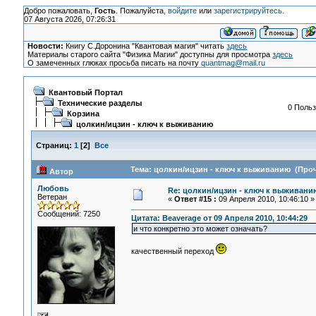
Добро пожаловать,
Гость
. Пожалуйста,
войдите
или
зарегистрируйтесь
.
07 Августа 2026, 07:26:31
Новости:
Книгу С.Доронина "Квантовая магия" читать
здесь
Материалы старого сайта "Физика Магии" доступны для просмотра
здесь
О замеченных глюках просьба писать на почту
quantmag@mail.ru
Квантовый Портал
Технические разделы
0 Польз
Корзина
цолкин/ицзин - ключ к выживанию
Страниц:
1
[
2
]
Все
Тема: цолкин/ицзин - ключ к выживанию (Проч
Автор
Любовь
Re: цолкин/ицзин - ключ к выживани
Ветеран
«
Ответ #15 :
09 Апреля 2010, 10:46:10 »
Сообщений: 7250
Цитата: Beaverage от 09 Апреля 2010, 10:44:29
и что конкретно это может означать?
качественный переход