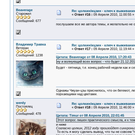
Beaverage
Re: цолкин/ицзин - ключ к выживани
Старожил
«
Ответ #16 :
09 Апреля 2010, 11:00:55 »
Сообщений: 677
послушаем все же автора темы, и желательно не
Владимир Травка
Re: цолкин/ицзин - ключ к выживани
Ветеран
«
Ответ #17 :
09 Апреля 2010, 11:19:44 »
Сообщений: 1238
Цитата: Beaverage от 08 Апреля 2010, 17:20:43
ну и волнующий всех вопрос - что будет 21.12.20
Будет - пятница, т.е. конец рабочей недели как и с
Однажы Чжуан-цзы приснилось, что он бегемот, л
порхающими над цветами.
werdy
Re: цолкин/ицзин - ключ к выживани
Постоялец
«
Ответ #18 :
09 Апреля 2010, 11:46:00 »
Сообщений: 478
Цитата: Timur от 08 Апреля 2010, 22:01:45
Этот вопрос лишен практического смысла, и к те
и ниже
Согласно цолкин, 2012 году произойдет синхрони
То есть я могу сделать вывод, что ты не совсем 