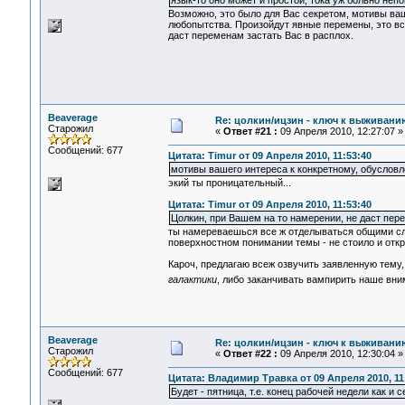
язык-то оно может и простой, тока уж больно непо
Возможно, это было для Вас секретом, мотивы ва
любопытства. Произойдут явные перемены, это все
даст переменам застать Вас в расплох.
Beaverage
Re: цолкин/ицзин - ключ к выживани
Старожил
«
Ответ #21 :
09 Апреля 2010, 12:27:07 »
Сообщений: 677
Цитата: Timur от 09 Апреля 2010, 11:53:40
мотивы вашего интереса к конкретному, обуслов
экий ты проницательный...
Цитата: Timur от 09 Апреля 2010, 11:53:40
Цолкин, при Вашем на то намерении, не даст пере
ты намереваешься все ж отделываться общими сло
поверхностном понимании темы - не стоило и откр
Кароч, предлагаю всеж озвучить заявленную тему
галактики
, либо заканчивать вампирить наше вн
Beaverage
Re: цолкин/ицзин - ключ к выживани
Старожил
«
Ответ #22 :
09 Апреля 2010, 12:30:04 »
Сообщений: 677
Цитата: Владимир Травка от 09 Апреля 2010, 11
Будет - пятница, т.е. конец рабочей недели как и с