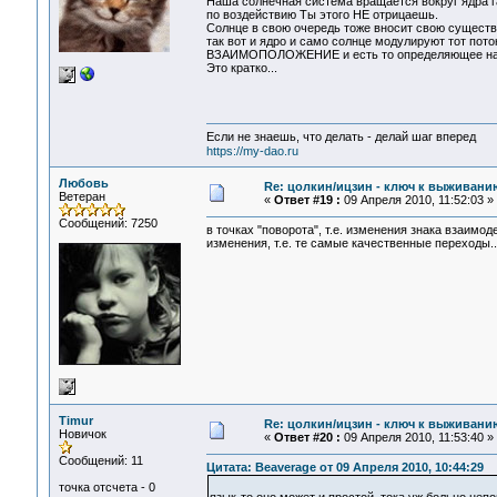
Наша солнечная система вращается вокруг ядра га
по воздействию Ты этого НЕ отрицаешь.
Солнце в свою очередь тоже вносит свою существ
так вот и ядро и само солнце модулируют тот пото
ВЗАИМОПОЛОЖЕНИЕ и есть то определяющее начал
Это кратко...
Если не знаешь, что делать - делай шаг вперед
https://my-dao.ru
Любовь
Re: цолкин/ицзин - ключ к выживани
Ветеран
«
Ответ #19 :
09 Апреля 2010, 11:52:03 »
Сообщений: 7250
в точках "поворота", т.е. изменения знака взаим
изменения, т.е. те самые качественные переходы..
Timur
Re: цолкин/ицзин - ключ к выживани
Новичок
«
Ответ #20 :
09 Апреля 2010, 11:53:40 »
Сообщений: 11
Цитата: Beaverage от 09 Апреля 2010, 10:44:29
точка отсчета - 0