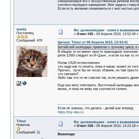
синхронизируя его с исскуственным ритмом воспри
соответствующего намерения. Моя задача стимули
Если есть желание ознакомиться с мат.частью цо
werdy
Re: цолкин/ицзин - ключ к выживани
Постоялец
«
Ответ #25 :
09 Апреля 2010, 13:52:49 »
Сообщений: 478
Цитата: Timur от 09 Апреля 2010, 13:33:41
китайский календарь привязан к лунному циклу и 
В общем то он имеет просто прикладное значение.
ритм 12\60 следует из И-Цзын , и если ты как то э
Ритм 13\20 естественен
это надо как то понять, пока я никак. может из то
Прочел... луче бы не читал. Извини, но там прос
это связано?
Либо там что то не совсем так, если уважать древ
Еще раз могу повторить. Восточный календарь мож
жизнь, я пока не вижу как соотнести толкен.
Если не знаешь, что делать - делай шаг вперед
https://my-dao.ru
Timur
Re: цолкин/ицзин - ключ к выживани
Новичок
«
Ответ #26 :
09 Апреля 2010, 14:23:18 »
Сообщений: 11
Beaverage