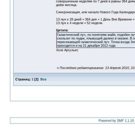
совершенным неделям по 7 дней и равны 364 дням.
днём месяца.
Синхронизация, или начало Нового Года Календаря
13 лун х 28 дней = 364 дня + 1 День Вне Времени =
13 лун х 4 недели = 52 недели.
Цитата:
Галактический луч, по понятиям майя, подобен л
скользит по лодке, плывущей далеко в океане. В 
пересекающей галактический луч. Точка входа Земл
приходится и на 21 декабря 2012 года
Хозе Аргульес
«
Последнее редактирование: 13 Апреля 2010, 10:
Страниц:
1
[
2
]
Все
Powered by SMF 1.1.10