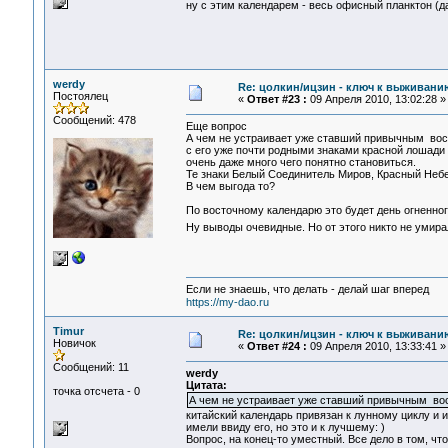
ну с этим календарем - весь офисный планктон (д
werdy
Re: цолкин/ицзин - ключ к выживани
Постоялец
«
Ответ #23 :
09 Апреля 2010, 13:02:28 »
Сообщений: 478
Еще вопрос
А чем не устраивает уже ставший привычным вос
с его уже почти родными знаками красной лошади 
очень даже много чего понятно становиться.
Те знаки Белый Соединитель Миров, Красный Неб
В чем выгода то?
По восточному календарю это будет день огненног
Ну выводы очевидные. Но от этого никто не умир
Если не знаешь, что делать - делай шаг вперед
https://my-dao.ru
Timur
Re: цолкин/ицзин - ключ к выживани
Новичок
«
Ответ #24 :
09 Апреля 2010, 13:33:41 »
Сообщений: 11
werdy
Цитата:
точка отсчета - 0
А чем не устраивает уже ставший привычным во
китайский календарь привязан к лунному циклу и 
имели ввиду его, но это и к лучшему: )
Вопрос, на конец-то уместный. Все дело в том, ч