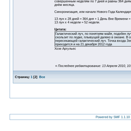
совершенным неделям по 7 дней и равны 364 дням.
днём месяца.
Синхронизация, или начало Нового Года Календаря
13 лун х 28 дней = 364 дня + 1 День Вне Времени =
13 лун х 4 недели = 52 недели.
Цитата:
Галактический луч, по понятиям майя, подобен л
скользит по лодке, плывущей далеко в океане. В 
пересекающей галактический луч. Точка входа Земл
приходится и на 21 декабря 2012 года
Хозе Аргульес
«
Последнее редактирование: 13 Апреля 2010, 10:
Страниц:
1
[
2
]
Все
Powered by SMF 1.1.10