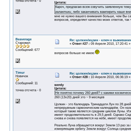
точка отсчета - 0
Цитата:
Кароч, предлагаю всеж озвучить заявленную тему
галактики
, либо заканчивать вампирить наше в
мне не нужно вашего внимания больше, чем Вы сам
вопросов, определяет качество моих ответов, так ч
Beaverage
Re: цолкин/ицзин - ключ к выживани
Старожил
«
Ответ #27 :
09 Апреля 2010, 17:20:41 »
Сообщений: 677
вопросов больше не имею
Timur
Re: цолкин/ицзин - ключ к выживани
Новичок
«
Ответ #28 :
10 Апреля 2010, 06:36:19 »
Сообщений: 11
werdy
Цитата:
точка отсчета - 0
Не понятно почему 260 дней? с какими космическ
260 (13х20) дней это ~ 9 месяцев
Цолкин - это Календарь Тринадцати Лун по 28 дн
непрерывным гармоническим календарём. Он назы
который также является средним циклом Луны. Из
имеет продолжительность в 29,5 дней. Однако Сид
снова и снова появляется на небе, имеет продолж
Реально Луна обращается вокруг Земли 13 раз за 
измеряющим орбиту Земли вокруг Солнца средним