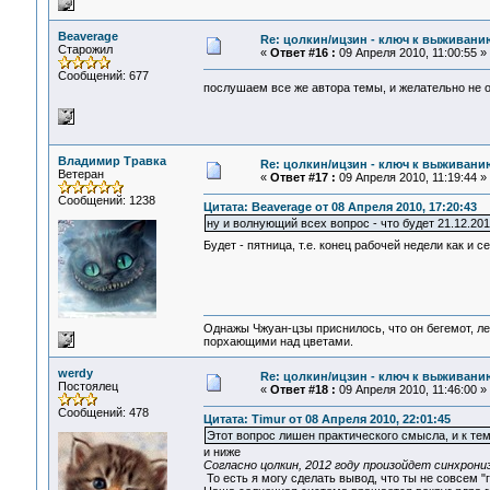
Beaverage
Re: цолкин/ицзин - ключ к выживани
Старожил
«
Ответ #16 :
09 Апреля 2010, 11:00:55 »
Сообщений: 677
послушаем все же автора темы, и желательно не
Владимир Травка
Re: цолкин/ицзин - ключ к выживани
Ветеран
«
Ответ #17 :
09 Апреля 2010, 11:19:44 »
Сообщений: 1238
Цитата: Beaverage от 08 Апреля 2010, 17:20:43
ну и волнующий всех вопрос - что будет 21.12.20
Будет - пятница, т.е. конец рабочей недели как и с
Однажы Чжуан-цзы приснилось, что он бегемот, л
порхающими над цветами.
werdy
Re: цолкин/ицзин - ключ к выживани
Постоялец
«
Ответ #18 :
09 Апреля 2010, 11:46:00 »
Сообщений: 478
Цитата: Timur от 08 Апреля 2010, 22:01:45
Этот вопрос лишен практического смысла, и к те
и ниже
Согласно цолкин, 2012 году произойдет синхрони
То есть я могу сделать вывод, что ты не совсем 