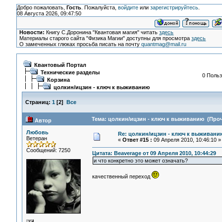
Добро пожаловать,
Гость
. Пожалуйста,
войдите
или
зарегистрируйтесь
.
08 Августа 2026, 09:47:50
Новости:
Книгу С.Доронина "Квантовая магия" читать
здесь
Материалы старого сайта "Физика Магии" доступны для просмотра
здесь
О замеченных глюках просьба писать на почту
quantmag@mail.ru
Квантовый Портал
Технические разделы
0 Польз
Корзина
цолкин/ицзин - ключ к выживанию
Страниц:
1
[
2
]
Все
Тема: цолкин/ицзин - ключ к выживанию (Проч
Автор
Любовь
Re: цолкин/ицзин - ключ к выживани
Ветеран
«
Ответ #15 :
09 Апреля 2010, 10:46:10 »
Сообщений: 7250
Цитата: Beaverage от 09 Апреля 2010, 10:44:29
и что конкретно это может означать?
качественный переход