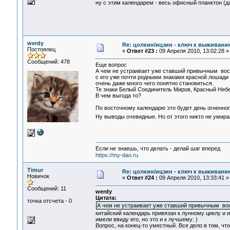
ну с этим календарем - весь офисный планктон (д
werdy
Re: цолкин/ицзин - ключ к выживани
Постоялец
«
Ответ #23 :
09 Апреля 2010, 13:02:28 »
Сообщений: 478
Еще вопрос
А чем не устраивает уже ставший привычным вос
с его уже почти родными знаками красной лошади 
очень даже много чего понятно становиться.
Те знаки Белый Соединитель Миров, Красный Неб
В чем выгода то?
По восточному календарю это будет день огненног
Ну выводы очевидные. Но от этого никто не умир
Если не знаешь, что делать - делай шаг вперед
https://my-dao.ru
Timur
Re: цолкин/ицзин - ключ к выживани
Новичок
«
Ответ #24 :
09 Апреля 2010, 13:33:41 »
Сообщений: 11
werdy
Цитата:
точка отсчета - 0
А чем не устраивает уже ставший привычным во
китайский календарь привязан к лунному циклу и 
имели ввиду его, но это и к лучшему: )
Вопрос, на конец-то уместный. Все дело в том, ч