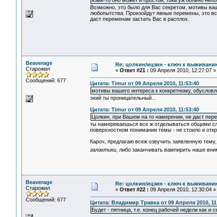
язык-то оно может и простой, тока уж больно непо
Возможно, это было для Вас секретом, мотивы ва
любопытства. Произойдут явные перемены, это все
даст переменам застать Вас в расплох.
Beaverage
Re: цолкин/ицзин - ключ к выживани
Старожил
«
Ответ #21 :
09 Апреля 2010, 12:27:07 »
Сообщений: 677
Цитата: Timur от 09 Апреля 2010, 11:53:40
мотивы вашего интереса к конкретному, обуслов
экий ты проницательный...
Цитата: Timur от 09 Апреля 2010, 11:53:40
Цолкин, при Вашем на то намерении, не даст пере
ты намереваешься все ж отделываться общими сло
поверхностном понимании темы - не стоило и откр
Кароч, предлагаю всеж озвучить заявленную тему
галактики
, либо заканчивать вампирить наше вн
Beaverage
Re: цолкин/ицзин - ключ к выживани
Старожил
«
Ответ #22 :
09 Апреля 2010, 12:30:04 »
Сообщений: 677
Цитата: Владимир Травка от 09 Апреля 2010, 11
Будет - пятница, т.е. конец рабочей недели как и с