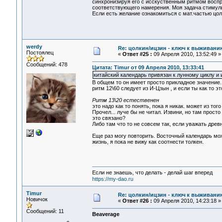
синхронизируя его с исскуственным ритмом воспри
соответствующего намерения. Моя задача стимули
Если есть желание ознакомиться с мат.частью цо
werdy
Re: цолкин/ицзин - ключ к выживани
Постоялец
«
Ответ #25 :
09 Апреля 2010, 13:52:49 »
Сообщений: 478
Цитата: Timur от 09 Апреля 2010, 13:33:41
китайский календарь привязан к лунному циклу и 
В общем то он имеет просто прикладное значение.
ритм 12\60 следует из И-Цзын , и если ты как то э
Ритм 13\20 естественен
это надо как то понять, пока я никак. может из то
Прочел... луче бы не читал. Извини, но там прос
это связано?
Либо там что то не совсем так, если уважать древ
Еще раз могу повторить. Восточный календарь мож
жизнь, я пока не вижу как соотнести толкен.
Если не знаешь, что делать - делай шаг вперед
https://my-dao.ru
Timur
Re: цолкин/ицзин - ключ к выживани
Новичок
«
Ответ #26 :
09 Апреля 2010, 14:23:18 »
Сообщений: 11
Beaverage