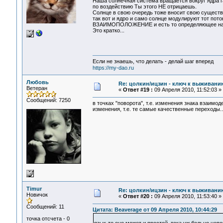
Наша солнечная система вращается вокруг ядра га
по воздействию Ты этого НЕ отрицаешь.
Солнце в свою очередь тоже вносит свою существ
так вот и ядро и само солнце модулируют тот пото
ВЗАИМОПОЛОЖЕНИЕ и есть то определяющее начал
Это кратко...
Если не знаешь, что делать - делай шаг вперед
https://my-dao.ru
Любовь
Re: цолкин/ицзин - ключ к выживани
Ветеран
«
Ответ #19 :
09 Апреля 2010, 11:52:03 »
Сообщений: 7250
в точках "поворота", т.е. изменения знака взаим
изменения, т.е. те самые качественные переходы..
Timur
Re: цолкин/ицзин - ключ к выживани
Новичок
«
Ответ #20 :
09 Апреля 2010, 11:53:40 »
Сообщений: 11
Цитата: Beaverage от 09 Апреля 2010, 10:44:29
точка отсчета - 0