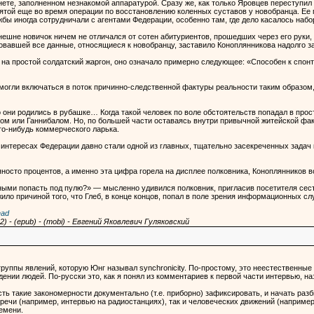
ете, заполненном незнакомой аппаратурой. Сразу же, как только Яровцев переступил 
ятой еще во время операции по восстановлению коленных суставов у новобранца. Ее 
жбы иногда сотрудничали с агентами Федерации, особенно там, где дело касалось набо
шне новичок ничем не отличался от сотен абитуриентов, прошедших через его руки,
вавшей все данные, относящиеся к новобранцу, заставило Коноплянникова надолго з
на простой солдатский жаргон, оно означало примерно следующее: «Способен к спон
 могли включаться в поток причинно-следственной фактуры реальности таким образом,
о они родились в рубашке… Когда такой человек по воле обстоятельств попадал в про
ом или Ганнибалом. Но, по большей части оставаясь внутри привычной житейской факт
го-нибудь коммерческого ларька.
 интересах Федерации давно стали одной из главных, тщательно засекреченных задач 
яносто процентов, а именно эта цифра горела на дисплее полковника, Коноплянников в
нными попасть под пулю?» — мысленно удивился полковник, пригласив посетителя сест
ло причиной того, что Глеб, в конце концов, попал в поле зрения информационных сл
ead
) - (epub) - (mobi) - Евгений Яковлевич Гуляковский
группы явлений, которую Юнг называл synchronicity. По-простому, это неестественны
ении людей. По-русски это, как я понял из комментариев к первой части интервью, н
ь такие закономерности документально (т.е. приборно) зафиксировать, и начать раз
речи (например, интервью на радиостанциях), так и человеческих движений (например
емени.