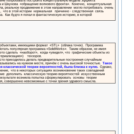
 мне попробовать построить концептуальную модель эффекта
а и Шкунова «обращение волнового фронта». Конечно, концептуальная
ла, реальное продвижение в этом направлении могло потребовать очень
ь, что в этой истории нормальная причинно - следственная связь
. Как будто я попал в фантастическую историю, в которой
ми объектами, имеющими формат «STL» (облака точек). Программа
ботать популярная программа «SolidWorks». Таким образом, не имея
о сделать «наоборот», когда «увидел», что графические объекты из
териализацию») тензоров.
асто приходилось делать предварительные построения случайным
оказывались на нужном месте, причём с очень высокой точностью.
Такое
 классической теории вероятностей, была близка к нулю.
Однако,
ение, что в некоторых ситуациях возникновение таких совпадений
ание дополнить классическую теорию вероятностей искусственным
 результате возникла попытка сформулировать основы теории
я, совершенно невозможные с точки зрения здравого смысла.