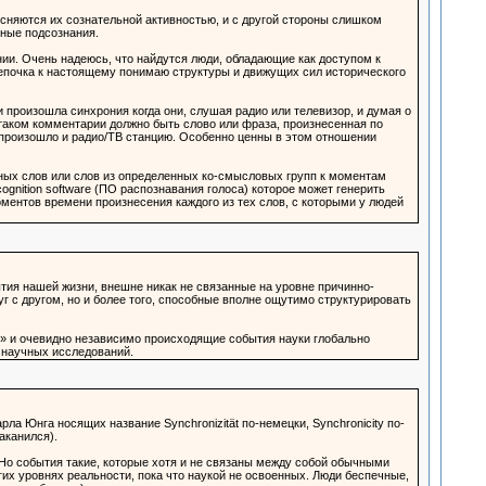
ясняются их сознательной активностью, и с другой стороны слишком
ные подсознания.
ии. Очень надеюсь, что найдутся люди, обладающие как доступом к
епочка к настоящему понимаю структуры и движущих сил исторического
и произошла синхрония когда они, слушая радио или телевизор, и думая о
таком комментарии должно быть слово или фраза, произнесенная по
о произошло и радио/ТВ станцию. Особенно ценны в этом отношении
енных слов или слов из определенных ко-смысловых групп к моментам
ognition software (ПО распознавания голоса) которое может генерить
ментов времени произнесения каждого из тех слов, с которыми у людей
тия нашей жизни, внешне никак не связанные на уровне причинно-
г с другом, но и более того, способные вполне ощутимо структурировать
ые» и очевидно независимо происходящие события науки глобально
 научных исследований.
а Юнга носящих название Synchronizität по-немецки, Synchronicity по-
аканился).
 Но события такие, которые хотя и не связаны между собой обычными
х уровнях реальности, пока что наукой не освоенных. Люди беспечные,