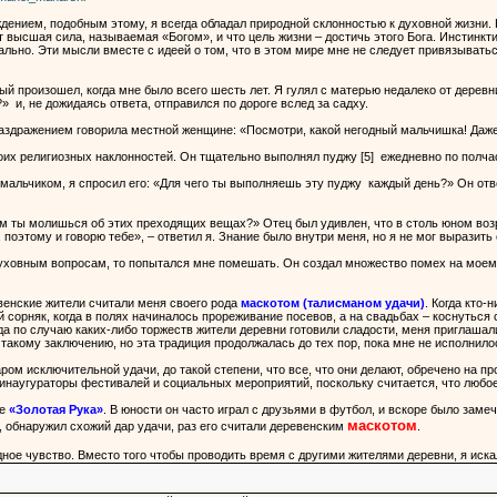
ждением, подобным этому, я всегда обладал природной склонностью к духовной жизни. 
т высшая сила, называемая «Богом», и что цель жизни – достичь этого Бога. Инстинкти
льно. Эти мысли вместе с идеей о том, что в этом мире мне не следует привязыватьс
ый произошел, когда мне было всего шесть лет. Я гулял с матерью недалеко от деревн
?» и, не дожидаясь ответа, отправился по дороге вслед за садху.
раздражением говорила местной женщине: «Посмотри, какой негодный мальчишка! Даже
моих религиозных наклонностей. Он тщательно выполнял пуджу [5] ежедневно по пол
альчиком, я спросил его: «Для чего ты выполняешь эту пуджу каждый день?» Он ответ
ем ты молишься об этих преходящих вещах?» Отец был удивлен, что в столь юном воз
 поэтому и говорю тебе», – ответил я. Знание было внутри меня, но я не мог выразить
духовным вопросам, то попытался мне помешать. Он создал множество помех на моем п
венские жители считали меня своего рода
маскотом (талисманом удачи)
. Когда кто
 сорняк, когда в полях начиналось прореживание посевов, а на свадьбах – коснуться
да по случаю каких-либо торжеств жители деревни готовили сладости, меня приглашали 
 такому заключению, но эта традиция продолжалась до тех пор, пока мне не исполнило
ом исключительной удачи, до такой степени, что все, что они делают, обречено на п
 инаугураторы фестивалей и социальных мероприятий, поскольку считается, что люб
ще
«Золотая Рука»
. В юности он часто играл с друзьями в футбол, и вскоре было замеч
маскотом
 обнаружил схожий дар удачи, раз его считали деревенским
.
ное чувство. Вместо того чтобы проводить время с другими жителями деревни, я иска