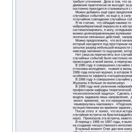
требует уточнения. Дело в том, что з
движение практически не выходит за 
постоянно приходится сталкиваться с
Можно добавить ещё одно предположен
случайных событий», но ещё и, в сил
«случайное совпадение случайных со
Я не считаю, что обладаю какими-то
нейрокибернетикой переросло в абстр
систематизировать, я могу, оглядыва
моими целенаправленными волевыми у
логически связанных действий, напра
Можно предположить, что всё началос
который находился под просторным на
затылок разряд небольшой мощности (б
навсегда запомнил то ощущение, котор
Нет смысла перечислять все случайны
случайных событий было настолько н
происходить в моей жизни, и переосм
В 1985 году я совершенно случайно з
(«техника-молодёжи», «химия и жизнь»,
1986 года получил журнал, в котором
особенности эффекта «четырёхволно
В 1986 году я совершенно случайно 
Журналы я больше не выписывал.
В 1988 году моё увлечение нейрокибе
профессором кафедры теоретической к
«психологической защиты». Сделать э
модель задавала лишь направление, д
много времени), но это направление,
«вывернулась наизнанку». «Подсказка
путешественники во времени заранее 
После этого я понял, что вся истори
случайная встреча на Красногвардейс
наук). Произошла эта встреча, кажется,
В период с 1985 по 1987 годы, я выя
на создание «искусственного интеллек
В нужный момент Олег дал мне книгу