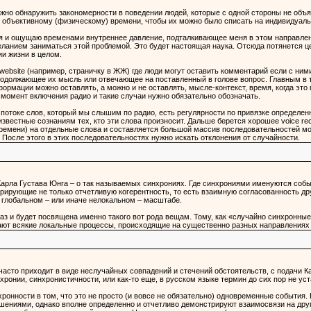
ожно обнаружить закономерности в поведении людей, которые с одной стороны не объ
 объективному (физическому) времени, чтобы их можно было списать на индивидуаль
тя и ощущаю временами внутреннее давление, подталкивающее меня в этом направлен
ланием заниматься этой проблемой. Это будет настоящая наука. Отсюда потянется ц
ии жизни в целом.
website (например, страничку в ЖЖ) где люди могут оставить комментарий если с ним
родолжающее их мысль или отвечающее на поставленный в голове вопрос. Главным в 
формации можно оставлять, а можно и не оставлять, мысле-контекст, время, когда эт
 момент включения радио и такие случаи нужно обязательно обозначать.
ом потоке слов, который мы слышим по радио, есть регулярности по привязке определ
известные сознаниям тех, кто эти слова произносит. Дальше берется хорошее voice rec
времени) на отдельные слова и составляется большой массив последовательностей мо
 После этого в этих последовательностях нужно искать отклонения от случайности.
Карла Густава Юнга – о так называемых синхрониях. Где синхрониями именуются собы
рирующие не только отчетливую когерентность, то есть взаимную согласованность дру
 глобальном – или иначе нелокальном – масштабе.
раз и будет посвящена именно такого вот рода вещам. Тому, как «случайно синхронн
ают всякие локальные процессы, происходящие на существенно разных направлениях
сто приходит в виде неслучайных совпадений и стечений обстоятельств, с подачи Карл
хронии, синхронистичности, или как-то еще, в русском языке термин до сих пор не уст
ронности в том, что это не просто (и вовсе не обязательно) одновременные события.
ниями, однако вполне определенно и отчетливо демонстрируют взаимосвязи на други