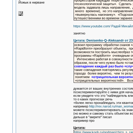
профессором кафедры теоретической 
Йожык в нирване
«психологической защиты». Сделать 
модель задавала лишь направление, д
много времени), но это направление
«вывернулась наизнанку». «Подсказка
путешественники во времени заранее 
https://www.youtube.com/ Радой Михай
занятно
Цитата: Denisenko-Q-Aleksandr от 23
освоил программу обработки сканов 
«Rapidform» преобразует объекты, пр
возможности построить мыслеобраз т
программы «Rapidform» очевидным о
Интенсивно работая в совокупности 
образом, после чего нужно было «ста
совпадение каждый раз было «случ
такие совпадения повторялись регуля
гораздо более вероятно, чем те рез
понятием
«отрицательная вероятн
«отрицательных вероятностей». Возм
думается от ваших внутренних состоя
поэкспериментируйте с ними для нача
если увидите что это "наблюдатель вл
то о каких прогнозах речь
+более легко пронаблюдать эти кван
например
http://rex.narod.ru/man_woma
можете поэкспериментировать на зна
(но можно и самому стать объектом в
дальше в "амрите" писал
например про
Цитата:
https://www.koob.ru/godman/zhizn_s_r