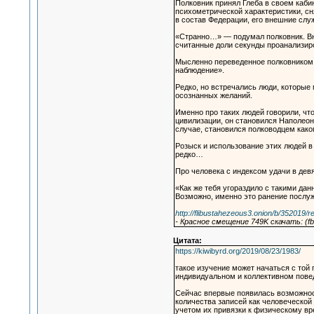
Полковник принял Глеба в своем кабин
психометрической характеристики, сн
в состав Федерации, его внешние слу
«Странно…» — подумал полковник. Вне
считанные доли секунды проанализиро
Мысленно переведенное полковником 
наблюдение».
Редко, но встречались люди, которые
осознанных желаний.
Именно про таких людей говорили, чт
цивилизации, он становился Наполеон
случае, становился полководцем како
Розыск и использование этих людей в
редко…
Про человека с индексом удачи в дев
«Как же тебя угораздило с такими да
Возможно, именно это ранение послужи
http://flibustahezeous3.onion/b/352019/r
- Красное смещение 749K скачать: (fb2
Цитата:
https://kiwibyrd.org/2019/08/23/1983/
такое изучение может начаться с той 
индивидуальном и коллективном повед
Сейчас впервые появилась возможност
количества записей как человеческой 
учетом их привязки к физическому вр