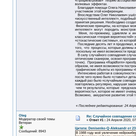
«Профильтровав» теорию ассоциативно
волновых эффектах.
Благодаря помощи Олега Николаевича 
участником этой конференции.
Впоследствии Олег Николаевич ушёл и
«искусственный интеллект», подобный
принятия решения. Необходимо создат
Физические принципы, на которых мож
интеллект» могут породить монстров,
Меня, по-прежнему, удивляли и интер
классическая «теория вероятностей» н
«стохастические системы», из которо
Последние десять лет я продолжал, в
того, что процессы, которые должны и
поскольку не имел возможности предс
В силу случайного совпадения случай
оптическим сканером, освоил програм
точек). Программа «Rapidform» преоб
образом, не имея возможности постро
графические объекты из программы «
Интенсивно работая в совокупности п
после чего нужно было «ставить» дета
каждый раз было «случайным совпадени
повторялись регулярно, нарушая зако
чем те результаты, которые предска
вероятность», которое не имеет очев
Возможно, аккуратное развитие этой 
«
Последнее редактирование: 24 Апрел
Oleg
Re: Случайное совпадение с
Модератор своей темы
«
Ответ #1 :
24 Апреля 2020, 07
Ветеран
Цитата: Denisenko-Q-Aleksandr от 23
Сообщений: 8943
В 1988 году моё увлечение нейрокиб