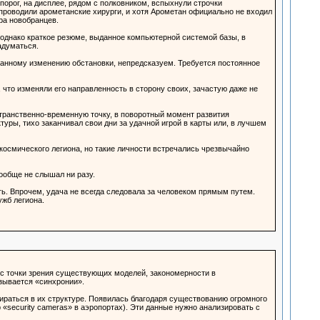
порог, на дисплее, рядом с полковником, вспыхнули строчки
проводили арометанские хирурги, и хотя Арометан официально не входил
ра новобранцев.
 однако краткое резюме, выданное компьютерной системой базы, в
адуматься.
танному изменению обстановки, непредсказуем. Требуется постоянное
 что изменяли его направленность в сторону своих, зачастую даже не
странственно-временную точку, в поворотный момент развития
уры, тихо заканчивал свои дни за удачной игрой в карты или, в лучшем
космического легиона, но такие личности встречались чрезвычайно
ообще не слышал ни разу.
ь. Впрочем, удача не всегда следовала за человеком прямым путем.
ужб легиона.
е с точки зрения существующих моделей, закономерности в
азывается «синхронии».
бираться в их структуре. Появилась благодаря существованию огромного
 «security cameras» в аэропортах). Эти данные нужно анализировать с