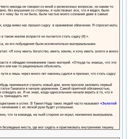
Никто никогда не говорил со мной о религиозных вопросах, но каким-то
вно, без внушения со стороны, я чувствовал: все, что я видел, было
я к чему бы то ни было, были частью моего сознания даже в самые
и, когда мимо нас прошел садху в оранжевом облачении. Я спросил мать:
 в таком малом возрасте он пытается стать садху [4] ».
часа, но его побуждения были исключительно материальными.
ил: «Я хочу иметь богатство, иметь землю, я хочу иметь золото и много
расте я обладаю пониманием таких материй. «Откуда ты знаешь, что эти
 его или как-то рационально объяснить.
ути и лишь через много лет наконец сдался и признал, что стать садху
-нибудь принимался строить новый дом, меня просили заложить первый
 статуи Ганапати в начале церемонии. Самой приятной обязанностью,
отведать их. Я не знаю, когда односельчане начали верить в то, что я
сь тринадцать лет.
роцветание и успех. В Тамил Наду таких людей часто называют
«Золотой
ое начинание с их легкой руки будет успешным.
ено, что та команда, на чьей стороне он играл, неизменно выигрывала.
л безлюдные места, где мог сидеть и практиковать внутреннюю тишину.