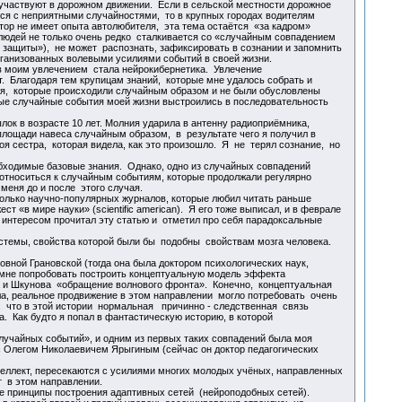
 участвуют в дорожном движении. Если в сельской местности дорожное
ься с неприятными случайностями, то в крупных городах водителям
ор не имеет опыта автолюбителя, эта тема остаётся «за кадром»
юдей не только очень редко сталкивается со «случайным совпадением
 защиты»), не может распознать, зафиксировать в сознании и запомнить
ганизованных волевыми усилиями событий в своей жизни.
в моим увлечением стала нейрокибернетика. Увлечение
 Благодаря тем крупицам знаний, которые мне удалось собрать и
тия, которые происходили случайным образом и не были обусловлены
ые случайные события моей жизни выстроились в последовательность
ок в возрасте 10 лет. Молния ударила в антенну радиоприёмника,
площади навеса случайным образом, в результате чего я получил в
оя сестра, которая видела, как это произошло. Я не терял сознание, но
бходимые базовые знания. Однако, одно из случайных совпадений
тноситься к случайным событиям, которые продолжали регулярно
меня до и после этого случая.
олько научно-популярных журналов, которые любил читать раньше
 «в мире науки» (scientific american). Я его тоже выписал, и в феврале
 интересом прочитал эту статью и отметил про себя парадоксальные
темы, свойства которой были бы подобны свойствам мозга человека.
ной Грановской (тогда она была доктором психологических наук,
 мне попробовать построить концептуальную модель эффекта
а и Шкунова «обращение волнового фронта». Конечно, концептуальная
ла, реальное продвижение в этом направлении могло потребовать очень
, что в этой истории нормальная причинно - следственная связь
. Как будто я попал в фантастическую историю, в которой
учайных событий», и одним из первых таких совпадений была моя
с Олегом Николаевичем Ярыгиным (сейчас он доктор педагогических
еллект, пересекаются с усилиями многих молодых учёных, направленных
т в этом направлении.
е принципы построения адаптивных сетей (нейроподобных сетей).