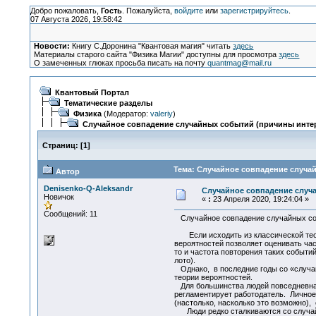
Добро пожаловать,
Гость
. Пожалуйста,
войдите
или
зарегистрируйтесь
.
07 Августа 2026, 19:58:42
Новости:
Книгу С.Доронина "Квантовая магия" читать
здесь
Материалы старого сайта "Физика Магии" доступны для просмотра
здесь
О замеченных глюках просьба писать на почту
quantmag@mail.ru
Квантовый Портал
Тематические разделы
Физика
(Модератор:
valeriy
)
Случайное совпадение случайных событий (причины интер
Страниц:
[
1
]
Тема: Случайное совпадение случай
Автор
Denisenko-Q-Aleksandr
Случайное совпадение случа
Новичок
«
:
23 Апреля 2020, 19:24:04 »
Сообщений: 11
Случайное совпадение случайных со
Если исходить из классической теор
вероятностей позволяет оценивать ча
то и частота повторения таких событ
лото).
Однако, в последние годы со «случа
теории вероятностей.
Для большинства людей повседневная 
регламентирует работодатель. Личное
(настолько, насколько это возмож
Люди редко сталкиваются со случайн