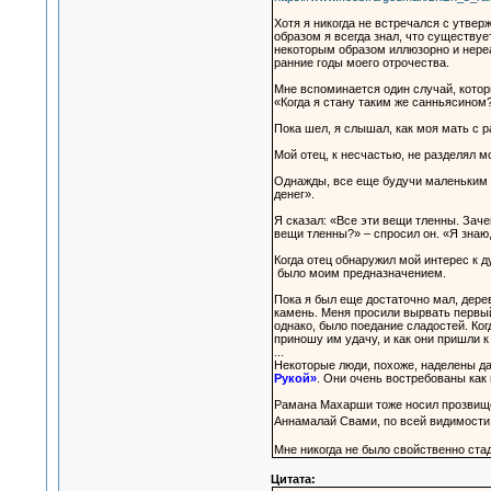
Хотя я никогда не встречался с утвер
образом я всегда знал, что существуе
некоторым образом иллюзорно и нереа
ранние годы моего отрочества.
Мне вспоминается один случай, котор
«Когда я стану таким же санньясином
Пока шел, я слышал, как моя мать с 
Мой отец, к несчастью, не разделял 
Однажды, все еще будучи маленьким м
денег».
Я сказал: «Все эти вещи тленны. Зач
вещи тленны?» – спросил он. «Я знаю,
Когда отец обнаружил мой интерес к 
было моим предназначением.
Пока я был еще достаточно мал, дере
камень. Меня просили вырвать первый
однако, было поедание сладостей. Ког
приношу им удачу, и как они пришли к
...
Некоторые люди, похоже, наделены дар
Рукой»
. Они очень востребованы как
Рамана Махарши тоже носил прозви
Аннамалай Свами, по всей видимости,
Мне никогда не было свойственно стад
Цитата: