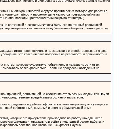
уда ж без них) именно в синхрониях усматривают очень важные явления
озможных синхроничностей и сугубо практических методов для работы с
чень многие случайности на самом деле являются псевдослучайными
амотные специалисты-криптоаналитики вскрывают шифры.)
ак не связанный с лекциями Фрэнка Вильчека почтенный российский
доклада американским ученым – опубликована обзорная статья одного из
Фладда в итоге явно повлияло и на эволюцию его собственных взглядов.
убеждение, что классические воззрения на реальность и причинность в
их систем, которые существуют объективно в независимости от их
и – выражаясь более формально – влияние процесса наблюдения на
нной причиной, повлиявшей на сближение столь разных людей, как Паули
с непосредственным воздействием сознания на материю.
прочь отрицавших подобные эффекты как ненаучную чепуху, суеверия и
елся свой собственный, немалый и вполне убедительный опыт,
ектам, которые его присутствие производило на работу находящихся
норовили сломаться, отказать или войти в нештатный режим работы, и
закрепилось собственное название – «Эффект Паули».