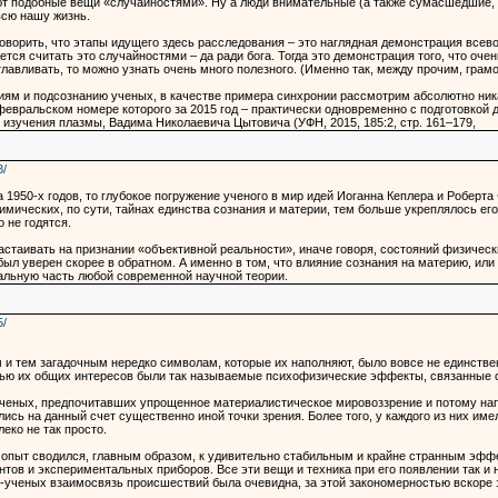
т подобные вещи «случайностями». Ну а люди внимательные (а также сумасшедшие, к
всю нашу жизнь.
оворить, что этапы идущего здесь расследования – это наглядная демонстрация всев
ется считать это случайностями – да ради бога. Тогда это демонстрация того, что о
тлавливать, то можно узнать очень много полезного. (Именно так, между прочим, гр
иям и подсознанию ученых, в качестве примера синхронии рассмотрим абсолютно ник
февральском номере которого за 2015 год – практически одновременно с подготовкой 
 изучения плазмы, Вадима Николаевича Цытовича (УФН, 2015, 185:2, стр. 161–179,
8/
1950-х годов, то глубокое погружение ученого в мир идей Иоганна Кеплера и Роберта 
ических, по сути, тайнах единства сознания и материи, тем больше укреплялось его 
 не годятся.
стаивать на признании «объективной реальности», иначе говоря, состояний физическ
был уверен скорее в обратном. А именно в том, что влияние сознания на материю, ил
альную часть любой современной научной теории.
5/
и тем загадочным нередко символам, которые их наполняют, было вовсе не единстве
стью их общих интересов были так называемые психофизические эффекты, связанные 
-ученых, предпочитавших упрощенное материалистическое мировоззрение и потому на
ись на данный счет существенно иной точки зрения. Более того, у каждого из них им
еко не так просто.
 опыт сводился, главным образом, к удивительно стабильным и крайне странным эфф
тов и экспериментальных приборов. Все эти вещи и техника при его появлении так и 
-ученых взаимосвязь происшествий была очевидна, за этой закономерностью вскоре 