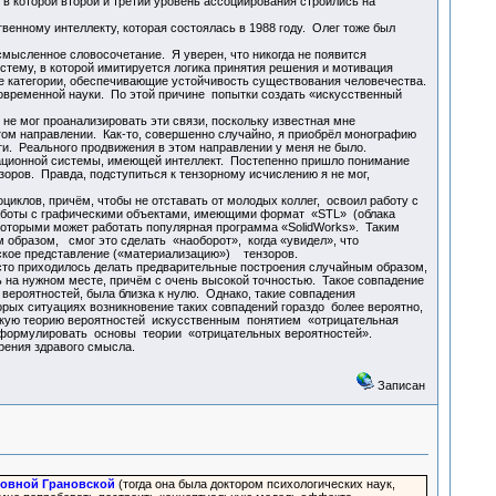
в которой второй и третий уровень ассоциирования строились на
нному интеллекту, которая состоялась в 1988 году. Олег тоже был
смысленное словосочетание. Я уверен, что никогда не появится
стему, в которой имитируется логика принятия решения и мотивация
ые категории, обеспечивающие устойчивость существования человечества.
современной науки. По этой причине попытки создать «искусственный
е мог проанализировать эти связи, поскольку известная мне
этом направлении. Как-то, совершенно случайно, я приобрёл монографию
и. Реального продвижения в этом направлении у меня не было.
мационной системы, имеющей интеллект. Постепенно пришло понимание
зоров. Правда, подступиться к тензорному исчислению я не мог,
иклов, причём, чтобы не отставать от молодых коллег, освоил работу с
 работы с графическими объектами, имеющими формат «STL» (облака
 которыми может работать популярная программа «SolidWorks». Таким
образом, смог это сделать «наоборот», когда «увидел», что
кое представление («материализацию») тензоров.
сто приходилось делать предварительные построения случайным образом,
ь на нужном месте, причём с очень высокой точностью. Такое совпадение
вероятностей, была близка к нулю. Однако, такие совпадения
орых ситуациях возникновение таких совпадений гораздо более вероятно,
скую теорию вероятностей искусственным понятием «отрицательная
а сформулировать основы теории «отрицательных вероятностей».
рения здравого смысла.
Записан
овной Грановской
(тогда она была доктором психологических наук,