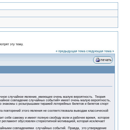
мотрят эту тему.
« предыдущая тема
следующая тема »
ное случайное явление, имеющее очень малую вероятность. Теория
учайное совпадение случайных событий» имеет очень малую вероятность,
о знакомы с розыгрышами тиражей лотерейных билетов и билетов спорт
 повторений этого явления не соответствовала выводам классической
ит себе самому и имеет полную свободу воли и рабочее время, которое
т регламент обусловлен стереотипной мотивацией, которая исключает
чайными совпадениями случайных событий. Правда, это утверждение