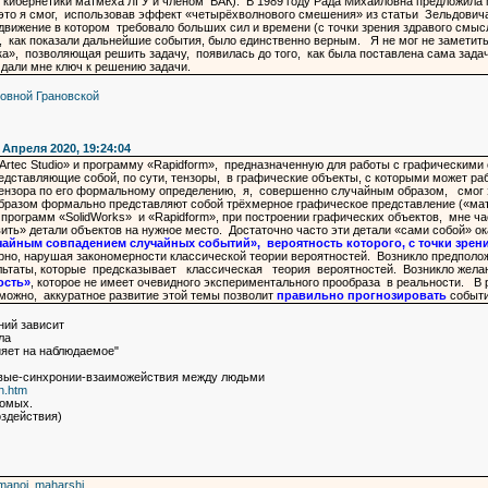
кибернетики матмеха ЛГУ и членом ВАК). В 1989 году Рада Михайловна предложила
это я смог, использовав эффект «четырёхволнового смешения» из статьи Зельдович
вижение в котором требовало больших сил и времени (с точки зрения здравого смыс
, как показали дальнейшие события, было единственно верным. Я не мог не заметит
», позволяющая решить задачу, появилась до того, как была поставлена сама задача
дали мне ключ к решению задачи.
ловной Грановской
 Апреля 2020, 19:24:04
«Artec Studio» и программу «Rapidform», предназначенную для работы с графически
едставляющие собой, по сути, тензоры, в графические объекты, с которыми может ра
ензора по его формальному определению, я, совершенно случайным образом, смог эт
бразом формально представляют собой трёхмерное графическое представление («ма
программ «SolidWorks» и «Rapidform», при построении графических объектов, мне ч
вить» детали объектов на нужное место. Достаточно часто эти детали «сами собой» 
айным совпадением случайных событий», вероятность которого, с точки зрения
рно, нарушая закономерности классической теории вероятностей. Возникло предполож
ультаты, которые предсказывает классическая теория вероятностей. Возникло жел
ость»
, которое не имеет очевидного экспериментального прообраза в реальности. В
ожно, аккуратное развитие этой темы позволит
правильно прогнозировать
событи
ний зависит
ла
ияет на наблюдаемое"
товые-синхронии-взаиможействия между людьми
n.htm
комых.
оздействия)
amanoi_maharshi