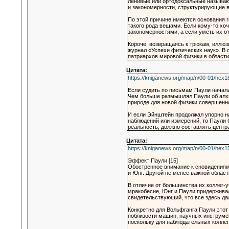
ленивые или ортодоксальные называю
и закономерности, структурирующие 
По этой причине имеются основания г
такого рода вещами. Если кому-то хоч
закономерностями, а если уметь их о
Короче, возвращаясь к трюкам, иллюз
журнал «Успехи физических наук». В 
патриархов мировой физики в области
Цитата:
https://kniganews.org/map/n/00-01/hex1
Если судить по письмам Паули начала 
Чем больше размышлял Паули об алхим
природе для новой физики совершенно
И если Эйнштейн продолжал упорно на
наблюдений или измерений, то Паули 
реальность, должно составлять центр
Цитата:
https://kniganews.org/map/n/00-01/hex1
Эффект Паули [15]
Обостренное внимание к сновидениям 
и Юнг. Другой не менее важной обла
В отличие от большинства их коллег
мракобесие, Юнг и Паули придерживал
свидетельствующий, что все здесь дал
Конкретно для Вольфганга Паули этот
поблизости машин, научных инструмен
поскольку для наблюдательных коллег