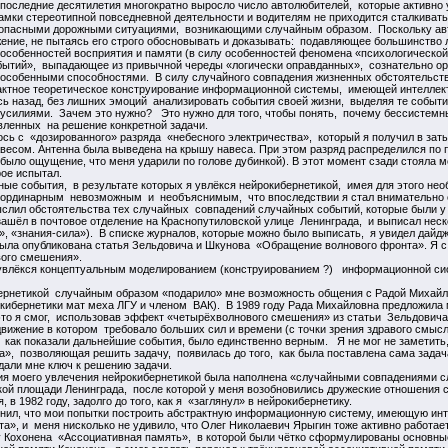
а последние десятилетия многократно выросло число автолюбителей, которые активно
рамки стереотипной повседневной деятельности и водителям не приходится сталкиват
 опасными дорожными ситуациями, возникающими случайным образом. Поскольку авт
ие, не пытаясь его строго обосновывать и доказывать: подавляющее большинство л
у особенностей восприятия и памяти (в силу особенностей феномена «психологической
бытий», выпадающее из привычной череды «логически оправданных», сознательно ор
 особенными способностями. В силу случайного совпадения жизненных обстоятельст
актное теоретическое конструирование информационной системы, имеющей интеллект.
ясь назад, без лишних эмоций анализировать события своей жизни, выделяя те собы
силиями. Зачем это нужно? Это нужно для того, чтобы понять, почему бессистемн
вленных на решение конкретной задачи.
ь с «дозированного» разряда «небесного электричества», который я получил в затыл
весом. Антенна была выведена на крышу навеса. При этом разряд распределился по 
ыло ощущение, что меня ударили по голове дубинкой). В этот момент сзади стояла м
ое испытал.
е события, в результате которых я увлёкся нейрокибернетикой, имея для этого нео
еординарным невозможным и необъяснимым, что впоследствии я стал внимательно о
ыслил обстоятельства тех случайных совпадений случайных событий, которые были у 
ашёл в почтовое отделение на Краснопутиловской улице Ленинграда, и выписал неск
 «знания-сила»). В списке журналов, которые можно было выписать, я увидел дайджест
 была опубликована статья Зельдовича и Шкунова «Обращение волнового фронта». Я с
вого смешения».
увлёкся концептуальным моделированием (конструированием ?) информационной сис
рнетикой случайным образом «подарило» мне возможность общения с Радой Михайлов
ибернетики мат меха ЛГУ и членом ВАК). В 1989 году Рада Михайловна предложила
то я смог, использовав эффект «четырёхволнового смешения» из статьи Зельдович
вижение в котором требовало больших сил и времени (с точки зрения здравого смыс
 как показали дальнейшие события, было единственно верным. Я не мог не заметить
», позволяющая решить задачу, появилась до того, как была поставлена сама задача
дали мне ключ к решению задачи.
я моего увлечения нейрокибернетикой была наполнена «случайными совпадениями сл
кой площади Ленинграда, после которой у меня возобновились дружеские отношения 
 в 1982 году, задолго до того, как я «заглянул» в нейрокибернетику.
снил, что мои попытки построить абстрактную информационную систему, имеющую инт
та», и меня нисколько не удивило, что Олег Николаевич Ярыгин тоже активно работае
 Кохонена «Ассоциативная память», в которой были чётко сформулированы основны