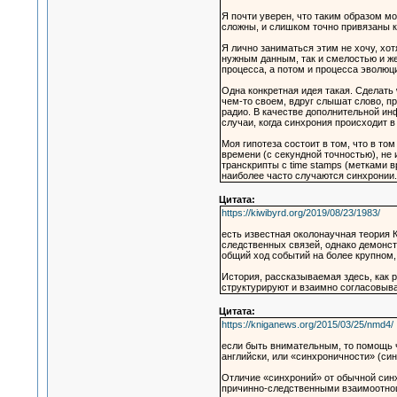
Я почти уверен, что таким образом м
сложны, и слишком точно привязаны к
Я лично заниматься этим не хочу, хо
нужным данным, так и смелостью и же
процесса, а потом и процесса эволюц
Одна конкретная идея такая. Сделать 
чем-то своем, вдруг слышат слово, п
радио. В качестве дополнительной ин
случаи, когда синхрония происходит в
Моя гипотеза состоит в том, что в т
времени (с секундной точностью), не 
транскрипты с time stamps (метками 
наиболее часто случаются синхронии.
Цитата:
https://kiwibyrd.org/2019/08/23/1983/
есть известная околонаучная теория 
следственных связей, однако демонст
общий ход событий на более крупном,
История, рассказываемая здесь, как 
структурируют и взаимно согласовыв
Цитата:
https://kniganews.org/2015/03/25/nmd4/
если быть внимательным, то помощь ча
английски, или «синхроничности» (син
Отличие «синхроний» от обычной синх
причинно-следственными взаимоотноше