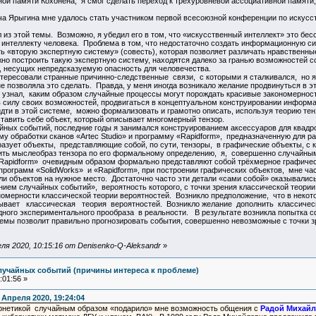
й памяти Кохонена, я смог сделать переход к трёхуровневой ассоциативной памяти, 
Ярыгина мне удалось стать участником первой всесоюзной конференции по искусстве
з этой темы. Возможно, я убедил его в том, что «искусственный интеллект» это бес
 интеллекту человека. Проблема в том, что недостаточно создать информационную си
ь «вторую экспертную систему» (совесть), которая позволяет различать нравственн
но построить такую экспертную систему, находятся далеко за гранью возможностей 
 несущих непредсказуемую опасность для человечества.
есовали странные причинно-следственные связи, с которыми я сталкивался, но я н
е позволяла это сделать. Правда, у меня иногда возникало желание продвинуться в 
й узнал, каким образом случайные процессы могут порождать красивые закономерност
 силу своих возможностей, продвигаться в концептуальном конструировании инфор
дти в этой системе, можно формализовать и грамотно описать, используя теорию тен
тавить себе объект, который описывает многомерный тензор.
ных событий, последние годы я занимался конструированием аксессуаров для квадроц
му обработки сканов «Artec Studio» и программу «Rapidform», предназначенную для
разует объекты, представляющие собой, по сути, тензоры, в графические объекты, с
ить мыслеобраз тензора по его формальному определению, я, совершенно случайным 
Rapidform» очевидным образом формально представляют собой трёхмерное графичес
рограмм «SolidWorks» и «Rapidform», при построении графических объектов, мне ча
ли объектов на нужное место. Достаточно часто эти детали «сами собой» оказывалис
ем случайных событий», вероятность которого, с точки зрения классической теории 
номерности классической теории вероятностей. Возникло предположение, что в некот
зывает классическая теория вероятностей. Возникло желание дополнить классиче
идного экспериментального прообраза в реальности. В результате возникла попытк
темы позволит правильно прогнозировать события, совершенно невозможные с точки з
я 2020, 10:15:16 от Denisenko-Q-Aleksandr
»
лучайных событий (причины интереса к проблеме)
:01:56 »
 Апреля 2020, 19:24:04
ернетикой случайным образом «подарило» мне возможность общения с
Радой Михайл