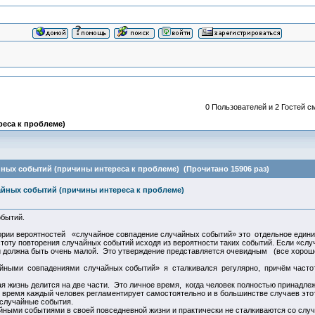
0 Пользователей и 2 Гостей с
еса к проблеме)
ных событий (причины интереса к проблеме) (Прочитано 15906 раз)
йных событий (причины интереса к проблеме)
бытий.
ии вероятностей «случайное совпадение случайных событий» это отдельное единич
стоту повторения случайных событий исходя из вероятности таких событий. Если «сл
ий должна быть очень малой. Это утверждение представляется очевидным (все хорош
йными совпадениями случайных событий» я сталкивался регулярно, причём частота
жизнь делится на две части. Это личное время, когда человек полностью принадлеж
 время каждый человек регламентирует самостоятельно и в большинстве случаев это
но), случайные события.
ыми событиями в своей повседневной жизни и практически не сталкиваются со слу