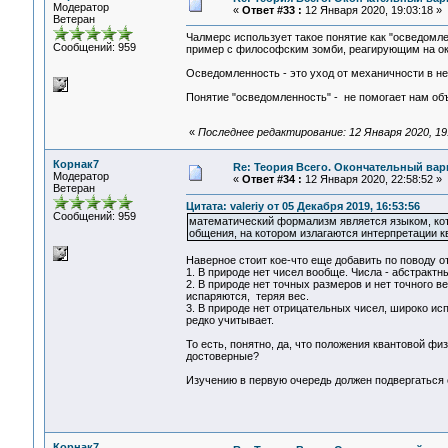
Модератор
«
Ответ #33 :
12 Января 2020, 19:03:18 »
Ветеран
Чалмерс использует такое понятие как "осведомл
Сообщений: 959
пример с философским зомби, реагирующим на ок
Осведомленность - это уход от механичности в не
Понятие "осведомленность" - не помогает нам объ
«
Последнее редактирование: 12 Января 2020, 19
Корнак7
Re: Теория Всего. Окончательный вар
Модератор
«
Ответ #34 :
12 Января 2020, 22:58:52 »
Ветеран
Цитата: valeriy от 05 Декабря 2019, 16:53:56
Сообщений: 959
математический формализм является языком, кот
общения, на котором излагаются интерпретации к
Наверное стоит кое-что еще добавить по поводу о
1. В природе нет чисел вообще. Числа - абстракт
2. В природе нет точных размеров и нет точного в
испаряются, теряя вес.
3. В природе нет отрицательных чисел, широко и
редко учитывает.
То есть, понятно, да, что положения квантовой ф
достоверные?
Изучению в первую очередь должен подвергаться с
Корнак7