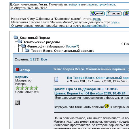
Добро пожаловать,
Гость
. Пожалуйста,
войдите
или
зарегистрируйтесь
.
08 Августа 2026, 06:25:13
Новости:
Книгу С.Доронина "Квантовая магия" читать
здесь
Материалы старого сайта "Физика Магии" доступны для просмотра
здесь
О замеченных глюках просьба писать на почту
quantmag@mail.ru
Квантовый Портал
Тематические разделы
0 По
Философия
(Модератор:
Корнак7
)
Теория Всего. Окончательный вариант.
Страниц:
1
2
[
3
]
Все
Тема: Теория Всего. Окончательный вариант. (
Автор
Корнак7
Re: Теория Всего. Окончательный вар
Модератор
«
Ответ #30 :
12 Января 2020, 13:47:54 »
Ветеран
Цитата: Pipa от 04 Декабря 2019, 11:30:35
Сообщений: 959
Цитата: Корнак7 от 04 Декабря 2019, 10:40:24
Все рассуждения переселяются в формулы и пер
Формулы это тоже часть психики
, к которым с
Наша психика такова, что может легко впасть в 
Математика тоже имеет такую склонность - предла
измерение пространства, за которое Корнак был не
математики пытаются заткнуть дыры в своих гол