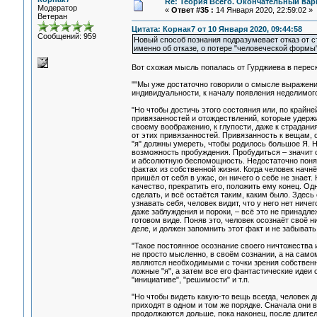
Re: Теория Всего. Окончательный вар
Модератор
«
Ответ #35 :
14 Января 2020, 22:59:02 »
Ветеран
Цитата: Корнак7 от 10 Января 2020, 09:44:58
Сообщений: 959
Новый способ познания подразумевает отказ от ст
именно об отказе, о потере "человеческой формы"
Вот схожая мысль попалась от Гурджиева в перес
""Мы уже достаточно говорили о смысле выражения
индивидуальности, к началу появления неделимого
"Но чтобы достичь этого состояния или, по крайне
привязанностей и отождествлений, которые удержив
своему воображению, к глупости, даже к страдани
от этих привязанностей. Привязанность к вещам,
"я" должны умереть, чтобы родилось большое Я. Н
возможность пробуждения. Пробудиться – значит о
и абсолютную беспомощность. Недостаточно понят
фактах из собственной жизни. Когда человек начнёт
пришёл от себя в ужас, он ничего о себе не знает
качество, прекратить его, положить ему конец. Од
сделать, и всё остаётся таким, каким было. Здесь
узнавать себя, человек видит, что у него нет ниче
даже заблуждения и пороки, – всё это не принадл
готовом виде. Поняв это, человек осознаёт своё н
деле, и должен запомнить этот факт и не забывать 
"Такое постоянное осознание своего ничтожества 
не просто мысленно, в своём сознании, а на самом
являются необходимыми с точки зрения собственно
ложные "я", а затем все его фантастические идеи о
"инициативе", "решимости" и т.п.
"Но чтобы видеть какую-то вещь всегда, человек 
приходят в одном и том же порядке. Сначала они 
продолжаются дольше, пока наконец, после длител