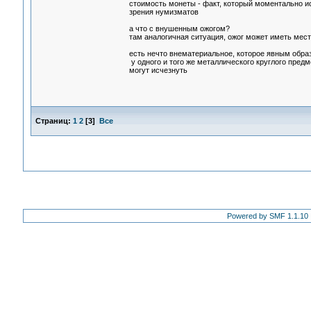
стоимость монеты - факт, который моментально ис
зрения нумизматов
а что с внушенным ожогом?
там аналогичная ситуация, ожог может иметь мест
есть нечто внематериальное, которое явным обра
у одного и того же металлического круглого предм
могут исчезнуть
Страниц:
1
2
[
3
]
Все
Powered by SMF 1.1.10