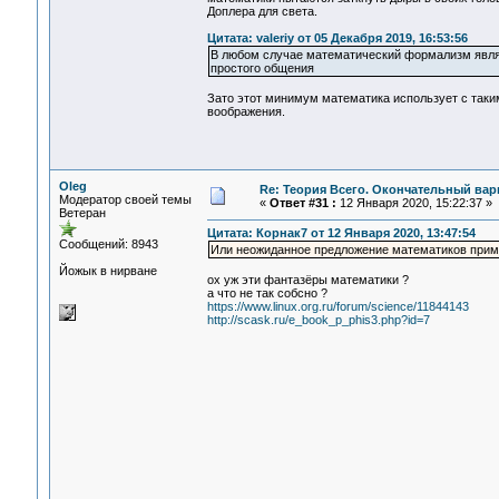
Доплера для света.
Цитата: valeriy от 05 Декабря 2019, 16:53:56
В любом случае математический формализм являе
простого общения
Зато этот минимум математика использует с таки
воображения.
Oleg
Re: Теория Всего. Окончательный вар
Модератор своей темы
«
Ответ #31 :
12 Января 2020, 15:22:37 »
Ветеран
Цитата: Корнак7 от 12 Января 2020, 13:47:54
Сообщений: 8943
Или неожиданное предложение математиков прим
Йожык в нирване
ох уж эти фантазёры математики ?
а что не так собсно ?
https://www.linux.org.ru/forum/science/11844143
http://scask.ru/e_book_p_phis3.php?id=7