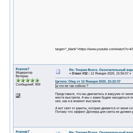
target="_blank">https://www.youtube.com/watch?v
Корнак7
Re: Теория Всего. Окончательный вар
Модератор
«
Ответ #32 :
12 Января 2020, 15:56:07 »
Ветеран
Цитата: Oleg от 12 Января 2020, 15:22:37
Сообщений: 959
а что не так собсно ?
Представьте, что вы двигаетесь в вакууме от меня
месте выстрела. А мы с вами будем находиться по
нее, как и в момент выстрела.
А вот свет от ракеты, которая движется от меня со
Потому что эффект Доплера для света не должен р
Корнак7
Re: Теория Всего. Окончательный вар