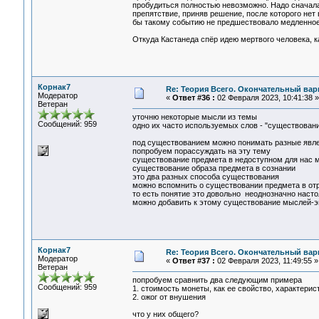
пробудиться полностью невозможно. Надо сначала 
препятствие, приняв решение, после которого нет 
бы такому событию не предшествовало медленное
Откуда Кастанеда спёр идею мертвого человека, ка
Корнак7
Re: Теория Всего. Окончательный вар
Модератор
«
Ответ #36 :
02 Февраля 2023, 10:41:38 »
Ветеран
уточню некоторые мысли из темы
Сообщений: 959
одно их часто используемых слов - "существован
под существованием можно понимать разные явл
попробуем порассуждать на эту тему
существование предмета в недоступном для нас 
существование образа предмета в сознании
это два разных способа существования
можно вспомнить о существовании предмета в отр
то есть понятие это довольно неоднозначно насто
можно добавить к этому существование мыслей-эм
Корнак7
Re: Теория Всего. Окончательный вар
Модератор
«
Ответ #37 :
02 Февраля 2023, 11:49:55 »
Ветеран
попробуем сравнить два следующим примера
Сообщений: 959
1. стоимость монеты, как ее свойство, характерис
2. ожог от внушения
что у них общего?