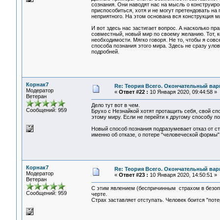
сознания. Они наводят нас на мысль о конструиро
приспособиться, хотя и не могут претендовать на 
неприятного. На этом основана вся конструкция ми
И вот здесь нас застигает вопрос. А насколько п
совместный, новый мир по своему желанию. Тот, к
необходимости. Мягко говоря. Не то, чтобы я сов
способа познания этого мира. Здесь не сразу уло
подробней.
Корнак7
Re: Теория Всего. Окончательный вар
Модератор
«
Ответ #22 :
10 Января 2020, 09:44:58 »
Ветеран
Дело тут вот в чем.
Сообщений: 959
Брухо с Незнайкой хотят протащить себя, свой сп
этому миру. Если не перейти к другому способу п
Новый способ познания подразумевает отказ от ст
именно об отказе, о потере "человеческой формы".
Корнак7
Re: Теория Всего. Окончательный вар
Модератор
«
Ответ #23 :
10 Января 2020, 14:50:51 »
Ветеран
С этим явлением (беспричинным страхом в безопа
Сообщений: 959
черте.
Страх заставляет отступать. Человек боится "поте