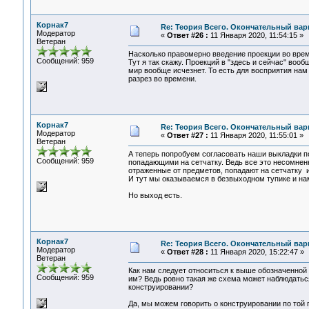
Корнак7
Re: Теория Всего. Окончательный вар
Модератор
«
Ответ #26 :
11 Января 2020, 11:54:15 »
Ветеран
Насколько правомерно введение проекции во вре
Сообщений: 959
Тут я так скажу. Проекций в "здесь и сейчас" воо
мир вообще исчезнет. То есть для восприятия нам 
разрез во времени.
Корнак7
Re: Теория Всего. Окончательный вар
Модератор
«
Ответ #27 :
11 Января 2020, 11:55:01 »
Ветеран
А теперь попробуем согласовать наши выкладки по
Сообщений: 959
попадающими на сетчатку. Ведь все это несомненно
отраженные от предметов, попадают на сетчатку и
И тут мы оказываемся в безвыходном тупике и на
Но выход есть.
Корнак7
Re: Теория Всего. Окончательный вар
Модератор
«
Ответ #28 :
11 Января 2020, 15:22:47 »
Ветеран
Как нам следует относиться к выше обозначенной
Сообщений: 959
им? Ведь ровно такая же схема может наблюдаться
конструировании?
Да, мы можем говорить о конструировании по той