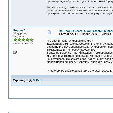
организующие образы, не одно и то же, что и "пре
Тогда как следует относится ко всем этим схема
области знания и как к законам построения проекц
пространство тоже относится к продукту конструи
Корнак7
Re: Теория Всего. Окончательный вар
Модератор
«
Ответ #29 :
11 Января 2020, 15:31:10 »
Ветеран
Что значит конструирования мира?
Сообщений: 959
Два варианта мы уже разобрали. Это конструирова
вариант. Это ноуменальное конструирование - п
домысливания по поводу ощущений.
Болдачев выделяет третий вариант. Темпоральнос
Я могу предложить еще вариант Евгения Иванова -
конструированию самого себя. "Ощущение" себя в
меняющейся личности. Впрочем, свою личность м
«
Последнее редактирование: 12 Января 2020, 13
Страниц:
1
[
2
]
3
Все