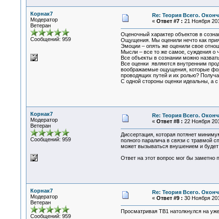
Корнак7
Re: Теория Всего. Окон
Модератор
«
Ответ #7 :
21 Ноября 201
Ветеран
Оценочный характер объектов в созна
Сообщений: 959
Ощущения. Мы оценили нечто как прият
Эмоции – опять же оценили свое отнош
Мысли – все то же самое, суждения о 
Все объекты в сознании можно назват
Все оценки являются внутренним прод
воображаемые ощущения, которые форм
проводящих путей и их ролью? Получа
С одной стороны оценки идеальны, а с 
Корнак7
Re: Теория Всего. Окон
Модератор
«
Ответ #8 :
22 Ноября 201
Ветеран
Диссертация, которая потянет минимум
Сообщений: 959
полного паралича в связи с травмой с
может вызываться внушением и будет 
Ответ на этот вопрос мог бы заметно 
Корнак7
Re: Теория Всего. Окон
Модератор
«
Ответ #9 :
30 Ноября 201
Ветеран
Просматривая ТВ1 натолкнулся на уже
Сообщений: 959