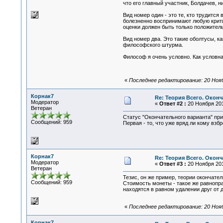
что его главный участник, Болдачев, 
Вид номер один - это те, кто трудитс
болезненно воспринимают любую критику
оценки должен быть только положител
Вид номер два. Это такие оболтусы, к
философского штурма.
Философ я очень условно. Как условна
«
Последнее редактирование: 20 Нояб
Корнак7
Re: Теория Всего. Окон
Модератор
«
Ответ #2 :
20 Ноября 201
Ветеран
Статус "Окончательного варианта" пр
Сообщений: 959
Первая - то, что уже вряд ли кому взб
Корнак7
Re: Теория Всего. Окон
Модератор
«
Ответ #3 :
20 Ноября 201
Ветеран
Тезис, он же пример, теории окончател
Сообщений: 959
Стоимость монеты - такое же равноправ
находятся в равном удалении друг от д
«
Последнее редактирование: 20 Нояб
Корнак7