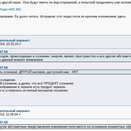
 другой окрас. Она будут иметь не вид откровений, а попыткой продолжить уже изло
?topic=605.360
ворами. Ее долго читать. Исправлю этот недостаток ее кратким изложением здесь
чательный вариант.
19, 10:31:24 »
47:58
дов, происходящих в сознании: энергия, время, пространство и все другие абстрак
 в данный момент вниманием
47:58
ть сознания. ДРУГОЙ материи, доступной нам - НЕТ.
ссуждении.
 В сознании, а далее, что всё ПРОДУКТ сознания.
зображение в зеркале есть продукт зеркала.
сть и поискать истинный механизм познания.
чательный вариант.
9, 11:29:04 »
47:58
другие абстрактные представления-измерения получаются на основании конкретных о