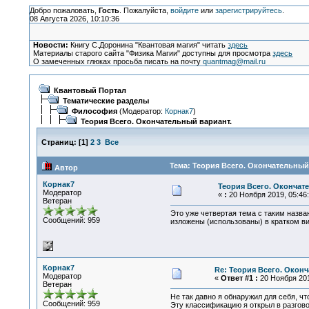
Добро пожаловать,
Гость
. Пожалуйста,
войдите
или
зарегистрируйтесь
.
08 Августа 2026, 10:10:36
Новости:
Книгу С.Доронина "Квантовая магия" читать
здесь
Материалы старого сайта "Физика Магии" доступны для просмотра
здесь
О замеченных глюках просьба писать на почту
quantmag@mail.ru
Квантовый Портал
Тематические разделы
Философия
(Модератор:
Корнак7
)
Теория Всего. Окончательный вариант.
Страниц:
[
1
]
2
3
Все
Тема: Теория Всего. Окончательный 
Автор
Корнак7
Теория Всего. Окончат
Модератор
«
:
20 Ноября 2019, 05:46:
Ветеран
Это уже четвертая тема с таким назва
Сообщений: 959
изложены (использованы) в кратком ви
Корнак7
Re: Теория Всего. Окон
Модератор
«
Ответ #1 :
20 Ноября 201
Ветеран
Не так давно я обнаружил для себя, ч
Сообщений: 959
Эту классификацию я открыл в разгов