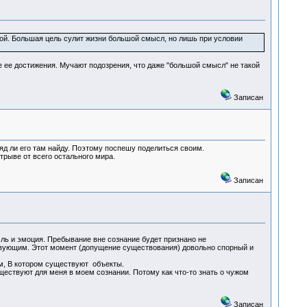
ной. Большая цель сулит жизни большой смысл, но лишь при условии
е ее достижения. Мучают подозрения, что даже "большой смысл" не такой
Записан
ряд ли его там найду. Поэтому поспешу поделиться своим.
рыве от всего остального мира.
Записан
ь и эмоция. Пребывание вне сознание будет признано не
вующим. Этот момент (допущение существования) довольно спорный и
ем, В котором существуют объекты.
ществуют для меня в моем сознании. Потому как что-то знать о чужом
Записан