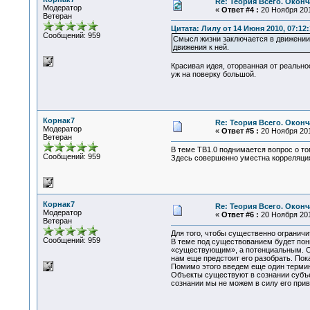
Re: Теория Всего. Окон
Модератор
«
Ответ #4 :
20 Ноября 201
Ветеран
Цитата: Лилу от 14 Июня 2010, 07:12:
Сообщений: 959
Смысл жизни заключается в движении 
движения к ней.
Красивая идея, оторванная от реально
уж на поверку большой.
Корнак7
Re: Теория Всего. Окон
Модератор
«
Ответ #5 :
20 Ноября 201
Ветеран
В теме ТВ1.0 поднимается вопрос о том
Сообщений: 959
Здесь совершенно уместна корреляция 
Корнак7
Re: Теория Всего. Окон
Модератор
«
Ответ #6 :
20 Ноября 201
Ветеран
Для того, чтобы существенно огранич
Сообщений: 959
В теме под существованием будет пон
«существующим», а потенциальным. О
нам еще предстоит его разобрать. Пока
Помимо этого введем еще один термин 
Объекты существуют в сознании субъек
сознании мы не можем в силу его прив