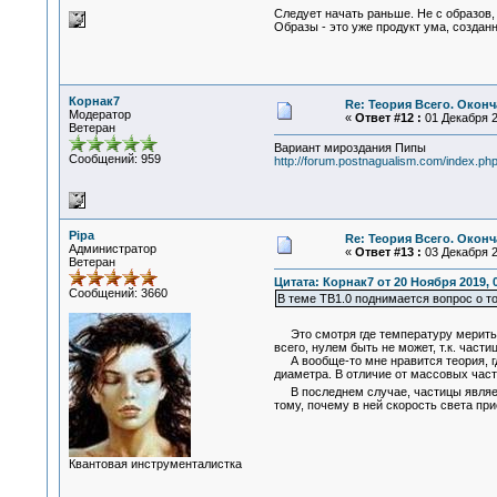
Следует начать раньше. Не с образов,
Образы - это уже продукт ума, создан
Корнак7
Re: Теория Всего. Окон
Модератор
«
Ответ #12 :
01 Декабря 2
Ветеран
Вариант мироздания Пипы
Сообщений: 959
http://forum.postnagualism.com/index.
Pipa
Re: Теория Всего. Окон
Администратор
«
Ответ #13 :
03 Декабря 2
Ветеран
Цитата: Корнак7 от 20 Ноября 2019, 
Сообщений: 3660
В теме ТВ1.0 поднимается вопрос о то
Это смотря где температуру мерить. Е
всего, нулем быть не может, т.к. част
А вообще-то мне нравится теория, где
диаметра. В отличие от массовых част
В последнем случае, частицы являетс
тому, почему в ней скорость света пр
Квантовая инструменталистка