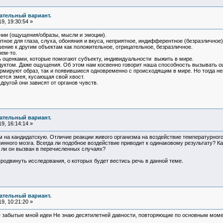
чательный вариант.
9, 19:30:54 »
нии (ощущения/образы, мысли и эмоции).
ное для глаза, слуха, обоняния и вкуса, неприятное, индифферентное (безразличное)
ение к другим объектам как положительное, отрицательное, безразличное.
чем-то.
ь оценками, которые помогают субъекту, индивидуальности выжить в мире.
уктом. Даже ощущения. Об этом нам косвенно говорит наша способность вызывать о
ируют образ, так и появившиеся одновременно с происходящим в мире. Но тогда не
ется змея, кусающая свой хвост.
другой они зависят от органов чувств.
чательный вариант.
9, 16:14:14 »
 на кандидатскую. Отличие реакции живого организма на воздействие температурного 
пинного мозга. Всегда ли подобное воздействие приводит к одинаковому результату? 
ли он вызван в перечисленных случаях?
продвинуть исследования, о которых будет вестись речь в данной теме.
чательный вариант.
9, 10:21:20 »
 забытые мной идеи Не знаю десятилетней давности, повторяющие по основным момент