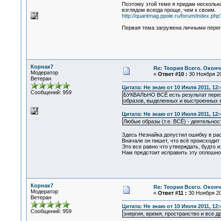
Поэтому этой теме я придам несколько
взглядом всегда проще, чем к своим.
http://quantmag.ppole.ru/forum/index.php
Первая тема загружена личными перего
Корнак7
Re: Теория Всего. Окон
Модератор
«
Ответ #10 :
30 Ноября 20
Ветеран
Цитата: Не знаю от 10 Июля 2011, 12:
Сообщений: 959
БУКВАЛЬНО ВСЁ есть результат перехо
образов, выделенных и выстроенных
Цитата: Не знаю от 10 Июля 2011, 12:
Любые образы (т.е. ВСЁ) - деятельнос
Здесь Незнайка допустил ошибку в ра
Вначале он пишет, что всё происходит
Это все равно что утверждать, будто и
Нам предстоит исправить эту оплошно
Корнак7
Re: Теория Всего. Окон
Модератор
«
Ответ #11 :
30 Ноября 201
Ветеран
Цитата: Не знаю от 10 Июля 2011, 12:
Сообщений: 959
энергия, время, пространство и все 