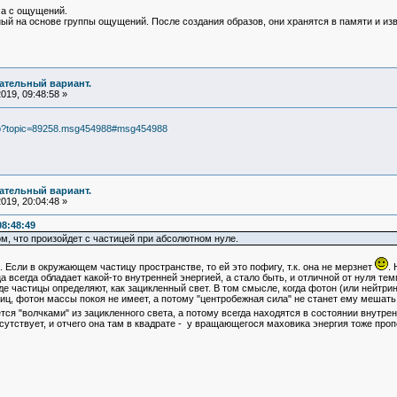
 а с ощущений.
ный на основе группы ощущений. После создания образов, они хранятся в памяти и из
чательный вариант.
019, 09:48:58 »
php?topic=89258.msg454988#msg454988
чательный вариант.
019, 20:04:48 »
08:48:49
м, что произойдет с частицей при абсолютном нуле.
сли в окружающем чаcтицу пространстве, то ей это пофигу, т.к. она не мерзнет
.
ица всегда обладает какой-то внутренней энергией, а стало быть, и отличной от нуля те
 частицы определяют, как зацикленный свет. В том смысле, когда фотон (или нейтрино
иц, фотон массы покоя не имеет, а потому "центробежная сила" не станет ему мешать
я "волчками" из зацикленного света, а потому всегда находятся в состоянии внутре
исутствует, и отчего она там в квадрате - у вращающегося маховика энергия тоже про