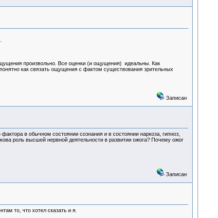
.
щущения произвольно. Все оценки (и ощущения) идеальны. Как
понятно как связать ощущения с фактом существования зрительных
Записан
фактора в обычном состоянии сознания и в состоянии наркоза, гипноз,
Какова роль высшей нервной деятельности в развитии ожога? Почему ожог
Записан
ам то, что хотел сказать и я.