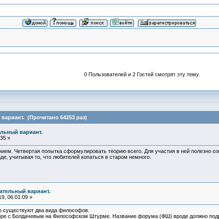
0 Пользователей и 2 Гостей смотрят эту тему.
вариант. (Прочитано 64253 раз)
ельный вариант.
35 »
нием. Четвертая попытка сформулировать теорию всего. Для участия в ней полезно о
де, учитывая то, что любителей копаться в старом немного.
чательный вариант.
9, 06:01:09 »
то существуют два вида философов.
оре с Болдачевым на Философском Штурме. Название форума (ФШ) вроде должно подра