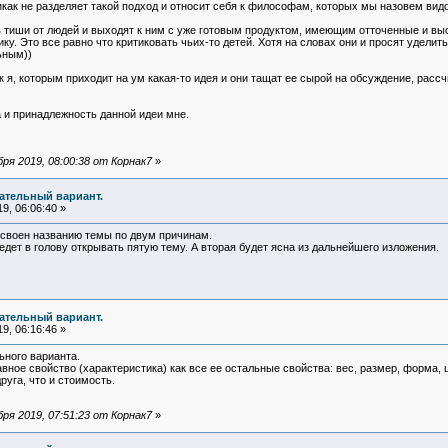
никак не разделяет такой подход и относит себя к философам, которых мы назовем вид
я в тиши от людей и выходят к ним с уже готовым продуктом, имеющим отточенные и 
. Это все равно что критиковать чьих-то детей. Хотя на словах они и просят уделить
ьным))
ак я, которым приходит на ум какая-то идея и они тащат ее сырой на обсуждение, ра
 и принадлежность данной идеи мне.
ря 2019, 08:00:38 от Корнак7
»
чательный вариант.
9, 06:06:40 »
исвоен названию темы по двум причинам.
редет в голову открывать пятую тему. А вторая будет ясна из дальнейшего изложения.
чательный вариант.
9, 06:16:46 »
ьного варианта.
ное свойство (характеристика) как все ее остальные свойства: вес, размер, форма, цв
руга, что и стоимость.
ря 2019, 07:51:23 от Корнак7
»