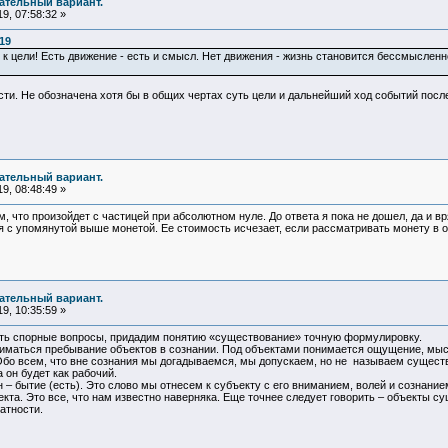
чательный вариант.
9, 07:58:32 »
19
к цели! Есть движение - есть и смысл. Нет движения - жизнь становится бессмыслен
сти. Не обозначена хотя бы в общих чертах суть цели и дальнейший ход событий посл
чательный вариант.
9, 08:48:49 »
, что произойдет с частицей при абсолютном нуле. До ответа я пока не дошел, да и в
с упомянутой выше монетой. Ее стоимость исчезает, если рассматривать монету в от
чательный вариант.
9, 10:35:59 »
ить спорные вопросы, придадим понятию «существование» точную формулировку.
иматься пребывание объектов в сознании. Под объектами понимается ощущение, мысл
бо всем, что вне сознания мы догадываемся, мы допускаем, но не называем сущест
 он будет как рабочий.
– бытие (есть). Это слово мы отнесем к субъекту с его вниманием, волей и сознани
та. Это все, что нам известно наверняка. Еще точнее следует говорить – объекты су
атности.