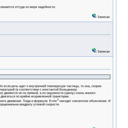
влекаются оттуда по мере надобности.
Записан
Записан
 Но если речь идет о внутренней температуре частицы, то она, скорее
мпературой (в соответствии с константой Больцмана).
) движется не по прямой, а по окружности (циклу) очень малого
 двигаться по крайне искривленной траектории.
2
ннего движения. Тогда и формула E=mc
находит элегантное объяснение. И
порциональна квадрату угловой скорости.