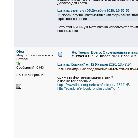
Доплера для света.
Цитата: valeriy от 05 Декабря 2019, 16:53:56
В любом случае математический формализм являе
простого общения
Зато этот минимум математика использует с таки
воображения.
Oleg
Re: Теория Всего. Окончательный вар
Модератор своей темы
«
Ответ #31 :
12 Января 2020, 15:22:37 »
Ветеран
Цитата: Корнак7 от 12 Января 2020, 13:47:54
Сообщений: 8943
Или неожиданное предложение математиков прим
Йожык в нирване
ох уж эти фантазёры математики ?
а что не так собсно ?
https://www.linux.org.ru/forum/science/11844143
http://scask.ru/e_book_p_phis3.php?id=7