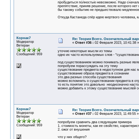
пробудиться полностью невозможно. Надо сначала 
препятствие, приняв решение, после которого нет 
бы такому событию не предшествовало медленное
Откуда Кастанеда спёр идею мертвого человека, ка
Корнак7
Re: Теория Всего. Окончательный вар
Модератор
«
Ответ #36 :
02 Февраля 2023, 10:41:38 »
Ветеран
уточню некоторые мысли из темы
Сообщений: 959
одно их часто используемых слов - "существован
под существованием можно понимать разные явл
попробуем порассуждать на эту тему
существование предмета в недоступном для нас 
существование образа предмета в сознании
это два разных способа существования
можно вспомнить о существовании предмета в отр
то есть понятие это довольно неоднозначно насто
можно добавить к этому существование мыслей-эм
Корнак7
Re: Теория Всего. Окончательный вар
Модератор
«
Ответ #37 :
02 Февраля 2023, 11:49:55 »
Ветеран
попробуем сравнить два следующим примера
Сообщений: 959
1. стоимость монеты, как ее свойство, характерис
2. ожог от внушения
что у них общего?