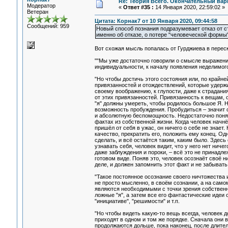
Re: Теория Всего. Окончательный вар
Модератор
«
Ответ #35 :
14 Января 2020, 22:59:02 »
Ветеран
Цитата: Корнак7 от 10 Января 2020, 09:44:58
Сообщений: 959
Новый способ познания подразумевает отказ от ст
именно об отказе, о потере "человеческой формы"
Вот схожая мысль попалась от Гурджиева в перес
""Мы уже достаточно говорили о смысле выражения
индивидуальности, к началу появления неделимого
"Но чтобы достичь этого состояния или, по крайне
привязанностей и отождествлений, которые удержив
своему воображению, к глупости, даже к страдани
от этих привязанностей. Привязанность к вещам,
"я" должны умереть, чтобы родилось большое Я. Н
возможность пробуждения. Пробудиться – значит о
и абсолютную беспомощность. Недостаточно понят
фактах из собственной жизни. Когда человек начнёт
пришёл от себя в ужас, он ничего о себе не знает
качество, прекратить его, положить ему конец. Од
сделать, и всё остаётся таким, каким было. Здесь
узнавать себя, человек видит, что у него нет ниче
даже заблуждения и пороки, – всё это не принадл
готовом виде. Поняв это, человек осознаёт своё н
деле, и должен запомнить этот факт и не забывать 
"Такое постоянное осознание своего ничтожества 
не просто мысленно, в своём сознании, а на самом
являются необходимыми с точки зрения собственно
ложные "я", а затем все его фантастические идеи о
"инициативе", "решимости" и т.п.
"Но чтобы видеть какую-то вещь всегда, человек 
приходят в одном и том же порядке. Сначала они 
продолжаются дольше, пока наконец, после длител