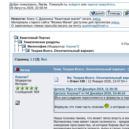
Добро пожаловать,
Гость
. Пожалуйста,
войдите
или
зарегистрируйтесь
.
09 Августа 2026, 02:58:44
Новости:
Книгу С.Доронина "Квантовая магия" читать
здесь
Материалы старого сайта "Физика Магии" доступны для просмотра
здесь
О замеченных глюках просьба писать на почту
quantmag@mail.ru
Квантовый Портал
Тематические разделы
0 По
Философия
(Модератор:
Корнак7
)
Теория Всего. Окончательный вариант.
Страниц:
1
2
[
3
]
Все
Тема: Теория Всего. Окончательный вариант. (
Автор
Корнак7
Re: Теория Всего. Окончательный вар
Модератор
«
Ответ #30 :
12 Января 2020, 13:47:54 »
Ветеран
Цитата: Pipa от 04 Декабря 2019, 11:30:35
Сообщений: 959
Цитата: Корнак7 от 04 Декабря 2019, 10:40:24
Все рассуждения переселяются в формулы и пер
Формулы это тоже часть психики
, к которым с
Наша психика такова, что может легко впасть в 
Математика тоже имеет такую склонность - предла
измерение пространства, за которое Корнак был не
математики пытаются заткнуть дыры в своих гол