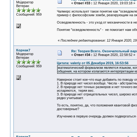
Модератор
«
Ответ #33 :
12 Января 2020, 19:03:18 »
Ветеран
Чалмерс использует такое понятие как "осведомл
Сообщений: 959
пример с философским зомби, реагирующим на ок
Осведомленность - это уход от механичности в не
Понятие "осведомленность" - не помогает нам объ
«
Последнее редактирование: 12 Января 2020, 19
Корнак7
Re: Теория Всего. Окончательный вар
Модератор
«
Ответ #34 :
12 Января 2020, 22:58:52 »
Ветеран
Цитата: valeriy от 05 Декабря 2019, 16:53:56
Сообщений: 959
математический формализм является языком, кот
общения, на котором излагаются интерпретации к
Наверное стоит кое-что еще добавить по поводу о
1. В природе нет чисел вообще. Числа - абстракт
2. В природе нет точных размеров и нет точного в
испаряются, теряя вес.
3. В природе нет отрицательных чисел, широко и
редко учитывает.
То есть, понятно, да, что положения квантовой ф
достоверные?
Изучению в первую очередь должен подвергаться с
Корнак7