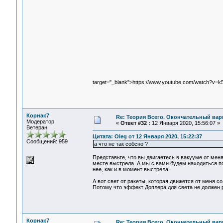
target="_blank">https://www.youtube.com/watch?v
Корнак7
Re: Теория Всего. Окончательный вар
Модератор
«
Ответ #32 :
12 Января 2020, 15:56:07 »
Ветеран
Цитата: Oleg от 12 Января 2020, 15:22:37
Сообщений: 959
а что не так собсно ?
Представьте, что вы двигаетесь в вакууме от меня
месте выстрела. А мы с вами будем находиться по
нее, как и в момент выстрела.
А вот свет от ракеты, которая движется от меня со
Потому что эффект Доплера для света не должен р
Корнак7
Re: Теория Всего. Окончательный вар