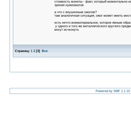
стоимость монеты - факт, который моментально ис
зрения нумизматов
а что с внушенным ожогом?
там аналогичная ситуация, ожог может иметь мест
есть нечто внематериальное, которое явным обра
у одного и того же металлического круглого предм
могут исчезнуть
Страниц:
1
2
[
3
]
Все
Powered by SMF 1.1.10