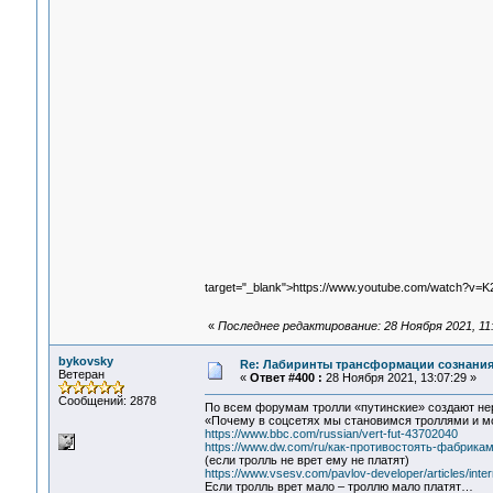
target="_blank">https://www.youtube.com/watch?v=
«
Последнее редактирование: 28 Ноября 2021, 11:
bykovsky
Re: Лабиринты трансформации сознания
Ветеран
«
Ответ #400 :
28 Ноября 2021, 13:07:29 »
Сообщений: 2878
По всем форумам тролли «путинские» создают не
«Почему в соцсетях мы становимся троллями и м
https://www.bbc.com/russian/vert-fut-43702040
https://www.dw.com/ru/как-противостоять-фабрика
(если тролль не врет ему не платят)
https://www.vsesv.com/pavlov-developer/articles/int
Если тролль врет мало – троллю мало платят…