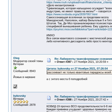
https://www.rsuh.ru/upload/main/ff/aleshinskie_chteni
«Дело мизантропиков -
"Цивилизация, которая напыщенно осуждает "воен
индустрию, не имеет права на жизнь!" – говорится 
https://www.svoboda.org/a/28397957.html
Самосознающая вселенная за пределами мозга
Македонский, Наполеон, кайзер Вильгельм II и Ги
Штатов. Так, Де-Моз проанализировал психоистори
спецификой вынашивания ребенка. Ему удалось в
https://psyinst.moscow/biblioteka/?part=article&id=12
ИМХО
Все связи квантового сознания с мистической реа
либо когнитивного диссидента либо просто ментор
Oleg
Re: Лабиринты трансформации сознания
Модератор своей темы
«
Ответ #397 :
27 Ноября 2021, 10:20:59 »
Ветеран
Цитата: bykovsky от 27 Ноября 2021, 07:26:54
Сообщений: 8943
рассеивает не только квантовые парадоксы моей
Йожык в нирване
а с энтого места б поподробней
bykovsky
Re: Лабиринты трансформации сознания
Ветеран
«
Ответ #398 :
27 Ноября 2021, 20:27:42 »
Сообщений: 2878
КОВИД-19 прогноз ВОЗ продолжительности 6-8 лет,
Каждая прививка ухудшает здоровье примерно на п