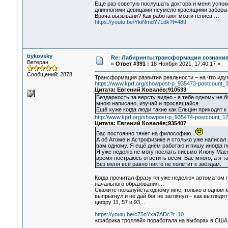
Еще раз советую послушать доктора и меня успок
длинногими девицами неумело красящими заборы 
Врача вызывали? Как работают мозги гениев …
https://youtu.be/YkiNmdY7Ldk?t=489
bykovsky
Re: Лабиринты трансформации сознания
Ветеран
«
Ответ #391 :
18 Ноября 2021, 17:40:17 »
Сообщений: 2878
Трансформация развития реальности – на что идут
https://www.kprf.org/showpost-p_935473-postcount_3
Цитата: Евгений Ковалёв;910533
Бездарность за версту видно - я тебе одному не б
мною написано, изучай и просвящайся.
Ещё хуже когда люди такие как Ельцин приходят 
http://www.kprf.org/showpost-p_935474-postcount_17
Цитата: Евгений Ковалёв;935407
Вас постоянно тянет на философию...
А об Атоме и Астрофизике я столько уже написал 
вам одному. Я ещё днём работаю и пишу иногда п
Я уже неделю не могу послать письмо Илону Маск
время постраюсь ответить всем. Вас много, а я та
Без меня всё равно никто не полетит к звёздам.
Когда прочитал фразу «я уже неделю» автоматом 
начального образования…
Скажите пожалуйста одному мне, только в одном м
выпрыгнул и не дай бог не заглянул – как выглядя
цифру 11, 57 и 93…
https://youtu.be/c75nYxa7ADc?t=10
«фабрика троллей» поработала на выборах в США