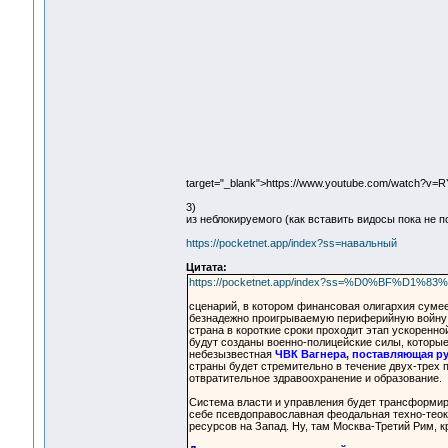
target="_blank">https://www.youtube.com/watch?v
3)
из неблокируемого (как вставить видосы пока не п
https://pocketnet.app/index?ss=навальный
Цитата:
https://pocketnet.app/index?ss=%D0%BF%D1%83
сценарий, в котором финансовая олигархия суме
безнадежно проигрываемую периферийную войну п
страна в короткие сроки проходит этап ускоренно
будут созданы военно-полицейские силы, которые
небезызвестная
ЧВК Вагнера, поставляющая ру
страны будет стремительно в течение двух-трех 
отвратительное здравоохранение и образование.
Система власти и управления будет трансформиро
себе псевдоправославная феодальная техно-теок
ресурсов на Запад. Ну, там Москва-Третий Рим, к