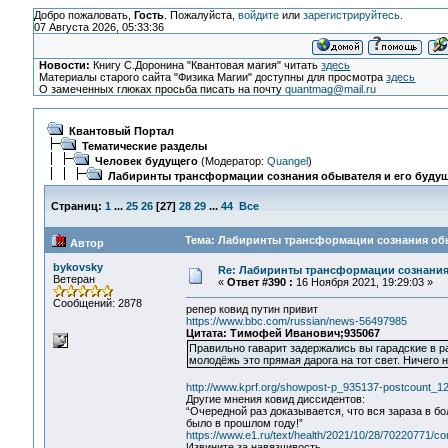
Добро пожаловать,
Гость
. Пожалуйста,
войдите
или
зарегистрируйтесь
.
07 Августа 2026, 05:33:36
Новости:
Книгу С.Доронина "Квантовая магия" читать
здесь
Материалы старого сайта "Физика Магии" доступны для просмотра
здесь
О замеченных глюках просьба писать на почту
quantmag@mail.ru
Квантовый Портал
Тематические разделы
Человек будущего
(Модератор:
Quangel
)
Лабиринты трансформации сознания обывателя и его буду
Страниц:
1
...
25
26
[
27
]
28
29
...
44
Все
Тема: Лабиринты трансформации сознания обыв
Автор
bykovsky
Re: Лабиринты трансформации сознания
Ветеран
«
Ответ #390 :
16 Ноября 2021, 19:29:03 »
Сообщений: 2878
репер ковид путин привит
https://www.bbc.com/russian/news-56497985
Цитата: Тимофей Иванович;935067
Правильно гаварит задержались вы гарадские в ра
молодёжь это прямая дарога на тот свет. Ничего н
http://www.kprf.org/showpost-p_935137-postcount_12
Другие мнения ковид диссидентов:
“Очередной раз доказывается, что вся зараза в б
было в прошлом году!”
https://www.e1.ru/text/health/2021/10/28/70220771/c
Извините за навязчивость…