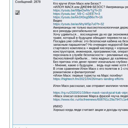
Сообщений: 2878
Кто круче Илон Маск или Безос?
«ИЛОН МАСК или ДЖЕФФ БЕЗОС? Американцы реш
https://youtu.be/II8jwDwNvTg?t=20
https://youtu.be/_N9-C-o2IEE?t=3
https://youtu.be/kk0X0og5B6o?t=16
Видео
https://youtu.be/asNhyWSp7u0?t=32
Американцы не только высокотехнологичная держ
все рекорды рентабельности!
Хочу удивиться… восхищение да но где экономика
траве, который в будущем обещают перевести н
Посадка уже сейчас это безопасная кабина на без
запасным парашютом? Но очевидно недорогой бак с
стартового комплекса + жидкий кислород + хороши
конструкторов, инженеров, программистов, опера
персонала в службе безопасности – рекламные из
баснословной прибыли… типа жадных до халявны
Без притока этих денег проект изначально глубоко 
- Мнение, какие о будущем… ведь еще ниже хотя б
В этом сравнении Илон Маск с его полетом в 1-ст
романтиком и филантропом!
«Илон Маск: первые туристы на Марс погибнут
https://hightech.fm/2021/04/26/mars-landing-efforts
Илон Маск рассказал, как отправит миллион человек
https://rg.ru/2020/01/19/ilon-mask-rasskazal-kak-otp
«Маск описал освоение Марса фразой «куча люде
https://www.rbc.ru/rbcfreenews/608761c29a7947c1e
ИМХО
Хорошо когда люди считают акции и доходы кучами