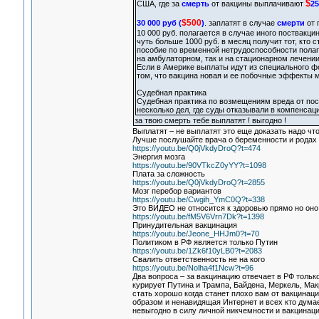
$
США, где за
смерть
от вакцины выплачивают
25
$500
30 000 руб (
)
. заплатят в случае
смерти
от 
10 000 руб. полагается в случае иного поствакцин
чуть больше 1000 руб. в месяц получит тот, кто с
пособие по временной нетрудоспособности полаг
на амбулаторном, так и на стационарном лечении (
Если в Америке выплаты идут из специального ф
том, что вакцина новая и ее побочные эффекты 
Судебная практика
Судебная практика по возмещениям вреда от пос
несколько дел, где суды отказывали в компенсац
за твою смерть тебе выплатят ! выгодно !
Выплатят – не выплатят это еще доказать надо чт
Лучше послушайте врача о беременности и родах
https://youtu.be/Q0jVkdyDroQ?t=474
Энергия мозга
https://youtu.be/90VTkcZ0yYY?t=1098
Плата за сложность
https://youtu.be/Q0jVkdyDroQ?t=2855
Мозг перебор вариантов
https://youtu.be/Cwgih_YmC0Q?t=338
Это ВИДЕО не относится к здоровью прямо но оно
https://youtu.be/fM5V6Vrn7Dk?t=1398
Принудительная вакцинация
https://youtu.be/Jeone_HHJm0?t=70
Политиком в РФ является только Путин
https://youtu.be/1Zk6f10yLB0?t=2083
Свалить ответственность не на кого
https://youtu.be/Nolha4f1Ncw?t=96
Два вопроса – за вакцинацию отвечает в РФ только 
курирует Путина и Трампа, Байдена, Меркель, Мак
стать хорошо когда станет плохо вам от вакцина
образом и ненавидящая Интернет и всех кто думае
невыгодно в силу личной никчемности и вакцинаци