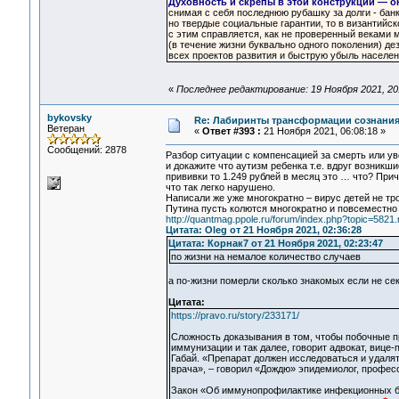
Духовность и скрепы в этой конструкции — о
снимая с себя последнюю рубашку за долги - бан
но твердые социальные гарантии, то в византийск
с этим справляется, как не проверенный веками 
(в течение жизни буквально одного поколения) д
всех проектов развития и быструю убыль населен
«
Последнее редактирование: 19 Ноября 2021, 20
bykovsky
Re: Лабиринты трансформации сознания
Ветеран
«
Ответ #393 :
21 Ноября 2021, 06:08:18 »
Сообщений: 2878
Разбор ситуации с компенсацией за смерть или уве
и докажите что аутизм ребенка т.е. вдруг возникш
прививки то 1.249 рублей в месяц это … что? При
что так легко нарушено.
Написали же уже многократно – вирус детей не тр
Путина пусть колются многократно и повсеместно 
http://quantmag.ppole.ru/forum/index.php?topic=58
Цитата: Oleg от 21 Ноября 2021, 02:36:28
Цитата: Корнак7 от 21 Ноября 2021, 02:23:47
по жизни на немалое количество случаев
а по-жизни померли сколько знакомых если не секр
Цитата:
https://pravo.ru/story/233171/
Сложность доказывания в том, чтобы побочные п
иммунизации и так далее, говорит адвокат, вице
Габай. «Препарат должен исследоваться и удалят
врача», – говорил «Дождю» эпидемиолог, профе
Закон «Об иммунопрофилактике инфекционных бо