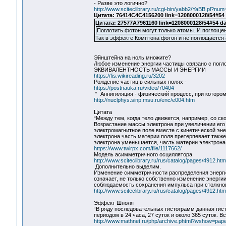
- Разве это логично?
http://www.sciteclibrary.ru/cgi-bin/yabb2/YaBB.pl?n
Цитата: 76414C4C4156200 link=1208000128/54#54
Цитата: 27577A7961160 link=1208000128/54#54 d
Поглотить фотон могут только атомы. И поглоще
Так в эффекте Комптона фотон и не поглощается 
Эйнштейна на ноль множите?
Любое изменение энергии частицы связано с погл
ЭКВИВАЛЕНТНОСТЬ МАССЫ И ЭНЕРГИИ
https://fis.wikireading.ru/3202
Рождение частиц в сильных полях -
https://postnauka.ru/video/70404
“ Аннигиляция - физический процесс, при которо
http://nuclphys.sinp.msu.ru/enc/e004.htm
Цитата
“Между тем, когда тело движется, например, со ск
Возрастание массы электрона при увеличении его 
электромагнитное поле вместе с кинетической эне
электрона часть материи поля претерпевает такж
электрона уменьшается, часть материи электрона 
https://www.twirpx.com/file/1117662/
Модель асимметричного осциллятора
http://www.sciteclibrary.ru/rus/catalog/pages/4912.htm
Дополнительно выделим.
Изменение симметричности распределения энергии
означает, не только собственно изменение энерги
соблюдаемость сохранения импульса при столкно
http://www.sciteclibrary.ru/rus/catalog/pages/4912.htm
Эффект Шноля
“В ряду последовательных гистограмм данная гис
периодом в 24 часа, 27 суток и около 365 суток.
http://www.mathnet.ru/php/archive.phtml?wshow=pap