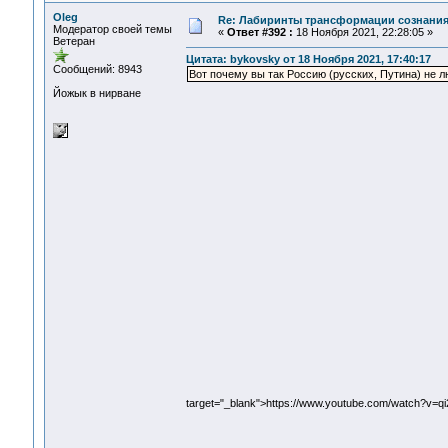
Oleg
Re: Лабиринты трансформации сознания
Модератор своей темы
«
Ответ #392 :
18 Ноября 2021, 22:28:05 »
Ветеран
Цитата: bykovsky от 18 Ноября 2021, 17:40:17
Сообщений: 8943
Вот почему вы так Россию (русских, Путина) не л
Йожык в нирване
target="_blank">https://www.youtube.com/watch?v=q