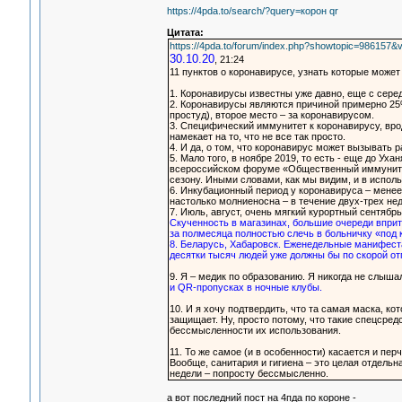
https://4pda.to/search/?query=корон qr
Цитата:
https://4pda.to/forum/index.php?showtopic=986157
30.10.20
, 21:24
11 пунктов о коронавирусе, узнать которые может
1. Коронавирусы известны уже давно, еще с сере
2. Коронавирусы являются причиной примерно 25
простуд), второе место – за коронавирусом.
3. Специфический иммунитет к коронавирусу, врод
намекает на то, что не все так просто.
4. И да, о том, что коронавирус может вызывать 
5. Мало того, в ноябре 2019, то есть - еще до У
всероссийском форуме «Общественный иммунитет
сезону. Иными словами, как мы видим, и в испол
6. Инкубационный период у коронавируса – менее
настолько молниеносна – в течение двух-трех не
7. Июль, август, очень мягкий курортный сентябр
Скученность в магазинах, большие очереди вприты
за полмесяца полностью слечь в больничку «под к
8. Беларусь, Хабаровск. Еженедельные манифест
десятки тысяч людей уже должны бы по скорой отп
9. Я – медик по образованию. Я никогда не слыша
и QR-пропусках в ночные клубы.
10. И я хочу подтвердить, что та самая маска, ко
защищает. Ну, просто потому, что такие спецсре
бессмысленности их использования.
11. То же самое (и в особенности) касается и пе
Вообще, санитария и гигиена – это целая отдельн
недели – попросту бессмысленно.
а вот последний пост на 4пда по короне -