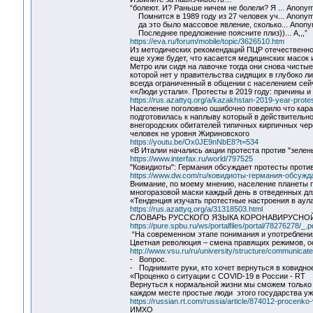
“болеют. И? Раньше ничем не болели? Я ... Anonym
Помнится в 1989 году из 27 человек уч... Anonym
да это было массовое явление, сколько... Anony
Последнее предложение поясните плиз))... A,,,”
https://eva.ru/forum/mobile/topic/3626510.htm
Из методических рекомендаций ПЦР отечественног
еще хуже будет, что касается медицинских масок 
Метро или сидя на лавочке тогда они снова чисты
которой нет у правительства сидящих в глубоко л
всегда ограниченный в общении с населением се
««Люди устали». Протесты в 2019 году: причины и
https://rus.azattyq.org/a/kazakhstan-2019-year-pro
Население поголовно ошибочно поверило что кар
подготовилась к наплыву который в действительн
внегородских обитателей типичных кирпичных че
человек не уровня Жириновского
https://youtu.be/Ox0JE9nNbE8?t=534
«В Италии начались акции протеста против "зелен
https://www.interfax.ru/world/797525
"Ковидиоты": Германия обсуждает протесты проти
https://www.dw.com/ru/ковидиоты-германия-обсужд
Внимание, по моему мнению, население планеты п
многоразовой маски каждый день в отведенных дл
«Тенденция изучать протестные настроения в аул
https://rus.azattyq.org/a/31318503.html
СЛОВАРЬ РУССКОГО ЯЗЫКА КОРОНАВИРУСНО
https://pure.spbu.ru/ws/portalfiles/portal/78276278/_.p
“На современном этапе понимания и употреблени
Цветная революция – смена правящих режимов, о
http://www.vsu.ru/ru/university/structure/communicate
- Вопрос.
- Поднимите руки, кто хочет вернуться в ковидно
«Проценко о ситуации с COVID-19 в России - RT
Вернуться к нормальной жизни мы сможем только п
каждом месте простые люди этого государства уже
https://russian.rt.com/russia/article/874012-procenko
ИМХО