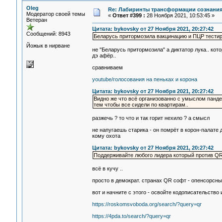
Oleg
Re: Лабиринты трансформации сознания
Модератор своей темы
«
Ответ #399 :
28 Ноября 2021, 10:53:45 »
Ветеран
Цитата: bykovsky от 27 Ноября 2021, 20:27:42
Сообщений: 8943
Беларусь притормозила вакцинацию и ПЦР тестир
Йожык в нирване
не "Беларусь притормозила" а диктатор лука.. кот
дэ афёр..
сравниваем
youtube/голосования на пеньках и корона
Цитата: bykovsky от 27 Ноября 2021, 20:27:42
Видно же что всё организованно с умыслом панд
тем чтобы все сидели по квартирам..
разжечь ? то что и так горит нехило ? а смысл
не напугаешь старика - он помрёт в корон-палате 
кому охота
Цитата: bykovsky от 27 Ноября 2021, 20:27:42
Поддерживайте любого лидера который против QR
всё в кучу ..
просто в демократ. странах QR софт - опенсорсн
вот и начните с этого - освойте кодописательство 
https://roskomsvoboda.org/search/?query=qr
https://4pda.to/search/?query=qr