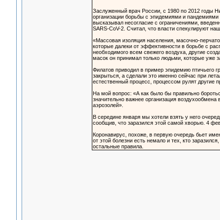
Заслуженный врач России, с 1980 по 2012 годы Ни
организации борьбы с эпидемиями и пандемиями 
высказывал несогласие с ограничениями, введен
SARS-CoV-2. Считал, что власти спекулируют на
«Массовая изоляция населения, масочно-перчато
которые далеки от эффективности в борьбе с рас
необходимого всем свежего воздуха, другие соз
масок он принимал только людьми, которые уже 
Филатов приводил в пример эпидемию птичьего г
закрыться, а сделали это именно сейчас при лета
естественный процесс, процессом рулят другие п
На мой вопрос: «А как было бы правильно борот
значительно важнее организация воздухообмена 
аэрозолей».
В середине января мы хотели взять у него очере
сообщив, что заразился этой самой хворью. 4 фев
Коронавирус, похоже, в первую очередь бьет имен
от этой болезни есть немало и тех, кто заразилс
остальные правила.