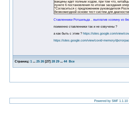
вакцины идет полным ходом, при том что, китайц
пункте 6 постановления по итогам заседания опе
"Согласиться с предложением руководителя Росп
безвозмездной основе тест-систем для диагности
Ставленники Ротшильда .. выплатив хозяину из б
поименно ставленники так и не озвучены ?
а как быть с этим ?
https://sites.google.com/view/c
https://sites.google.com/view/covid-memory/фотогр
Страниц:
1
...
25
26
[
27
]
28
29
...
44
Все
Powered by SMF 1.1.10