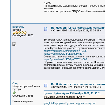
ИМХО
Принудительно вакцинируют солдат и беременных 
насилия…
Читать и смотреть все ВИДЕО не обязательно наб
bykovsky
Re: Лабиринты трансформации сознания
Ветеран
«
Ответ #394 :
23 Ноября 2021, 21:38:11 »
Сообщений: 2878
Болтовня Караулов про дворцовые секреты Путин 
хочет прививать детей ни слова – зачем устроили
него такие штрафы ходят, вообще все «секретные
Если Путин боится умереть пусть прививается кто 
https://youtu.be/8Mxh9Jh0oks?t=6030
https://youtu.be/JiClfrvLupg?t=6337
Они играют и живут не различая слов и звуков но
https://youtu.be/XkHEV8yVEZ8?t=362
Обратите внимание как они все тащатся! Приговор 
вспомните примечательную вещь все кандидаты на
разнообразия не нашли как будто вдоль дорог мало 
Oleg
Re: Лабиринты трансформации сознания
Модератор своей темы
«
Ответ #395 :
24 Ноября 2021, 02:59:55 »
Ветеран
Цитата: bykovsky от 23 Ноября 2021, 21:38:11
Сообщений: 8943
Немцова убили в подарок Путину
Йожык в нирване
google/«Подарки» Путину на день рождения