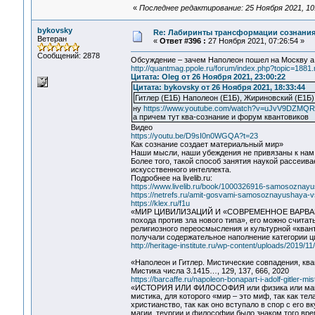
«
Последнее редактирование: 25 Ноября 2021, 10
bykovsky
Re: Лабиринты трансформации сознания
Ветеран
«
Ответ #396 :
27 Ноября 2021, 07:26:54 »
Сообщений: 2878
Обсуждение – зачем Наполеон пошел на Москву а 
http://quantmag.ppole.ru/forum/index.php?topic=18
Цитата: Oleg от 26 Ноября 2021, 23:00:22
Цитата: bykovsky от 26 Ноября 2021, 18:33:44
Гитлер (Е1Б) Наполеон (Е1Б), Жириновский (Е1Б)
ну
https://www.youtube.com/watch?v=uJvV9DZMQR
а причем тут ква-сознание и форум квантовиков
Видео
https://youtu.be/D9sI0n0WGQA?t=23
Как сознание создает материальный мир»
Наши мысли, наши убеждения не привязаны к нам. 
Более того, такой способ занятия наукой рассеива
искусственного интеллекта.
Подробнее на livelib.ru:
https://www.livelib.ru/book/1000326916-samosoznayu
https://netrefs.ru/amit-gosvami-samosoznayushaya-
https://klex.ru/f1u
«МИР ЦИВИЛИЗАЦИЙ И «СОВРЕМЕННОЕ ВАРВА
похода против зла нового типа», его можно счита
религиозного переосмысления и культурной «квант
получали содержательное наполнение категории ци
http://heritage-institute.ru/wp-content/uploads/201
«Наполеон и Гитлер. Мистические совпадения, кв
Мистика числа 3.1415…, 129, 137, 666, 2020
https://barcaffe.ru/napoleon-bonapart-i-adolf-gitler-mis
«ИСТОРИЯ ИЛИ ФИЛОСОФИЯ или физика или ма
мистика, для которого «мир – это миф, так как те
христианство, так как оно вступало в спор с его 
магии, теургии и философии было знаком того вре