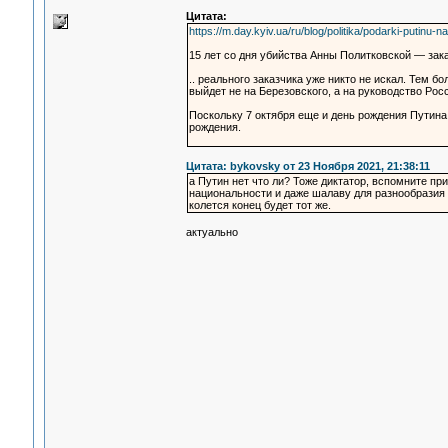
Цитата:
https://m.day.kyiv.ua/ru/blog/politika/podarki-putinu-
15 лет со дня убийства Анны Политковской — зака
.. реального заказчика уже никто не искал. Тем 
выйдет не на Березовского, а на руководство Рос
Поскольку 7 октября еще и день рождения Путина
рождения.
Цитата: bykovsky от 23 Ноября 2021, 21:38:11
а Путин нет что ли? Тоже диктатор, вспомните п
национальности и даже шалаву для разнообразия н
колется конец будет тот же.
актуально