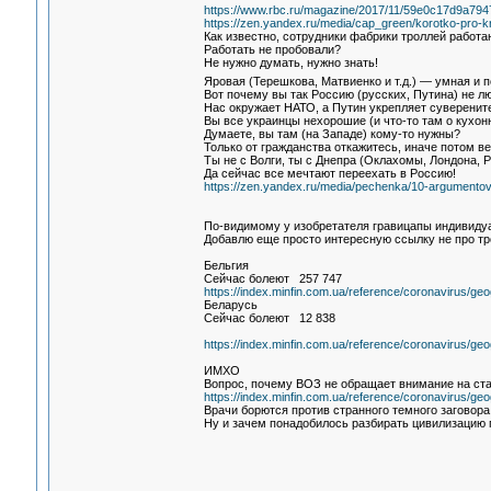
https://www.rbc.ru/magazine/2017/11/59e0c17d9a79
https://zen.yandex.ru/media/cap_green/korotko-pro
Как известно, сотрудники фабрики троллей работа
Работать не пробовали?
Не нужно думать, нужно знать!
Яровая (Терешкова, Матвиенко и т.д.) — умная и
Вот почему вы так Россию (русских, Путина) не л
Нас окружает НАТО, а Путин укрепляет суверените
Вы все украинцы нехорошие (и что-то там о кухон
Думаете, вы там (на Западе) кому-то нужны?
Только от гражданства откажитесь, иначе потом в
Ты не с Волги, ты с Днепра (Оклахомы, Лондона, 
Да сейчас все мечтают переехать в Россию!
https://zen.yandex.ru/media/pechenka/10-argument
По-видимому у изобретателя гравицапы индивиду
Добавлю еще просто интересную ссылку не про тр
Бельгия
Сейчас болеют 257 747
https://index.minfin.com.ua/reference/coronavirus/ge
Беларусь
Сейчас болеют 12 838
https://index.minfin.com.ua/reference/coronavirus/ge
ИМХО
Вопрос, почему ВОЗ не обращает внимание на ста
https://index.minfin.com.ua/reference/coronavirus/ge
Врачи борются против странного темного заговора
Ну и зачем понадобилось разбирать цивилизацию