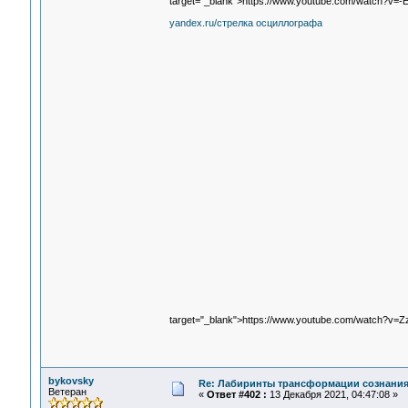
target="_blank">https://www.youtube.com/watch?v
yandex.ru/стрелка осциллографа
target="_blank">https://www.youtube.com/watch?v=
bykovsky
Re: Лабиринты трансформации сознания
Ветеран
«
Ответ #402 :
13 Декабря 2021, 04:47:08 »