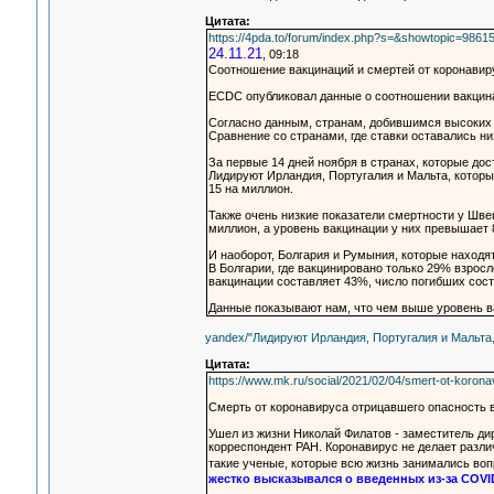
Цитата:
https://4pda.to/forum/index.php?s=&showtopic=986
24.11.21
, 09:18
Соотношение вакцинаций и смертей от коронавир
ECDC опубликовал данные о соотношении вакцина
Согласно данным, странам, добившимся высоких п
Сравнение со странами, где ставки оставались н
За первые 14 дней ноября в странах, которые до
Лидируют Ирландия, Португалия и Мальта, которы
15 на миллион.
Также очень низкие показатели смертности у Шве
миллион, а уровень вакцинации у них превышает 
И наоборот, Болгария и Румыния, которые находятс
В Болгарии, где вакцинировано только 29% взросл
вакцинации составляет 43%, число погибших сост
Данные показывают нам, что чем выше уровень в
yandex/"Лидируют Ирландия, Португалия и Мальта
Цитата:
https://www.mk.ru/social/2021/02/04/smert-ot-korona
Смерть от коронавируса отрицавшего опасность 
Ушел из жизни Николай Филатов - заместитель ди
корреспондент РАН. Коронавирус не делает разли
такие ученые, которые всю жизнь занимались во
жестко высказывался о введенных из-за COVI