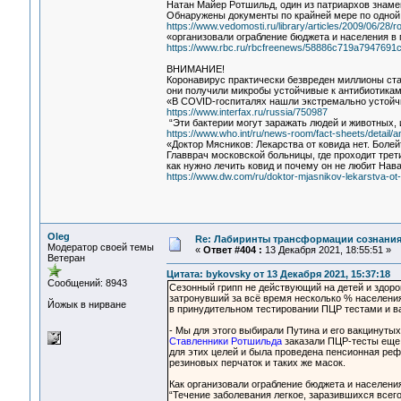
Натан Майер Ротшильд, один из патриархов знамен
Обнаружены документы по крайней мере по одной 
https://www.vedomosti.ru/library/articles/2009/06/28/r
«организовали ограбление бюджета и населения 
https://www.rbc.ru/rbcfreenews/58886c719a7947691
ВНИМАНИЕ!
Коронавирус практически безвреден миллионы ст
они получили микробы устойчивые к антибиотикам
«В COVID-госпиталях нашли экстремально устойч
https://www.interfax.ru/russia/750987
“Эти бактерии могут заражать людей и животных, 
https://www.who.int/ru/news-room/fact-sheets/detail/an
«Доктор Мясников: Лекарства от ковида нет. Боле
Главврач московской больницы, где проходит трет
как нужно лечить ковид и почему он не любит Нава
https://www.dw.com/ru/doktor-mjasnikov-lekarstva-ot
Oleg
Re: Лабиринты трансформации сознания
Модератор своей темы
«
Ответ #404 :
13 Декабря 2021, 18:55:51 »
Ветеран
Цитата: bykovsky от 13 Декабря 2021, 15:37:18
Сообщений: 8943
Сезонный грипп не действующий на детей и здоро
затронувший за всё время несколько % населения
Йожык в нирване
в принудительном тестировании ПЦР тестами и 
- Мы для этого выбирали Путина и его вакцинуты
Ставленники Ротшильда
заказали ПЦР-тесты еще
для этих целей и была проведена пенсионная ре
резиновых перчаток и таких же масок.
Как организовали ограбление бюджета и населен
“Течение заболевания легкое, заразившихся всего