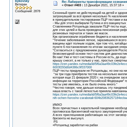
bykovsky
Re: Лабиринты трансформации сознания
Ветеран
«
Ответ #403 :
13 Декабря 2021, 15:37:18 »
Сообщений: 2878
Сезонный грипп не действующий на детей и здоров
затронувший за всё время несколько % населения
в принудительном тестировании ПЦР тестами и в
- Мы для этого выбирали Путина и его вакцинутых
Ставленники Ротшильда заказали ПЦР-тесты еще 
для этих целей и была проведена пенсионная ре
резиновых перчаток и таких же масок.
Как организовали ограбление бюджета и населени
“Течение заболевания легкое, заразившихся всего
вакцины идет полным ходом, при том что, китайц
пункте 6 постановления по итогам заседания опер
"Согласиться с предложением руководителя Роспо
безвозмездной основе тест-систем для диагности
Во как! Уже и тест-системы в России есть, да еще
крышу снесет, а не только у нас, простых смертны
https://zen.yandex.ru/media/id/5f6a3aa49c03fe2e4ec
6003f293d0d4386c9f337000
ПЦР-тесты придумали не Ротшильды, но они на ни
“за три года приобрела тестов на несколько мил
которая еще 21 февраля 2020 г. на очередном за
инфекции на территории Российской Федерации" п
тесты уже имелись, и их было очень много.”
“Честно говоря, чем дальше копаешь эту пандемий
наша власть с такой легкостью приняла навязанны
https://zen.yandex.ru/media/id/5f6a3aa49c03fe2e4ecc
nih-ochen-horosho-zarabotali-604b20836257184ecb
ИМХО
Всех причастных к карательной пандемии необход
противогаза брезентовой наглухо закупоренной ун
А всех приспешников работающих на этот заговор 
брезента не высунул.
PS
«Ротшильд заработал на рабах