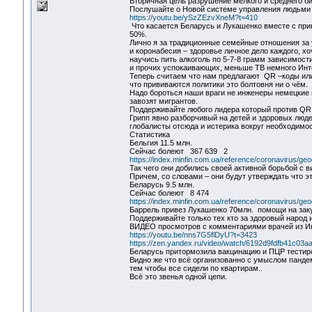
Вторичная цель разрушение мелкого и среднего би
Послушайте о Новой системе управления людьми 
https://youtu.be/ySzZEzvXneM?t=410
Что касается Беларусь и Лукашенко вместе с пр
50%.
Лично я за традиционные семейные отношения за 
и коронабесия – здоровье личное дело каждого, 
научись пить алкоголь по 5-7-8 грамм зависимост
и прочих успокаивающих, меньше ТВ немного Инт
Теперь считаем что нам предлагают QR –коды или
что прививаются политики это болтовня ни о чём.
Надо бороться наши враги не инженеры немецкие 
завозят мигрантов.
Поддерживайте любого лидера который против QR 
Грипп явно разборчивый на детей и здоровых люде
глобалисты отсюда и истерика вокруг необходимос
Статистика
Бельгия 11.5 млн.
Сейчас болеют 367 639 2
https://index.minfin.com.ua/reference/coronavirus/ge
Так чего они добились своей активной борьбой с
Причем, со словами – они будут утверждать что эт
Беларусь 9.5 млн.
Сейчас болеют 8 474
https://index.minfin.com.ua/reference/coronavirus/ge
Баррель привез Лукашенко 70млн. помощи на заку
Поддерживайте только тех кто за здоровый народ
ВИДЕО просмотров с комментариями врачей из Ин
https://youtu.be/nns7G5flDyU?t=3423
https://zen.yandex.ru/video/watch/6192d9fdfb41c03
Беларусь притормозила вакцинацию и ПЦР тестир
Видно же что всё организованно с умыслом панде
тем чтобы все сидели по квартирам..
Всё это звенья одной цепи.