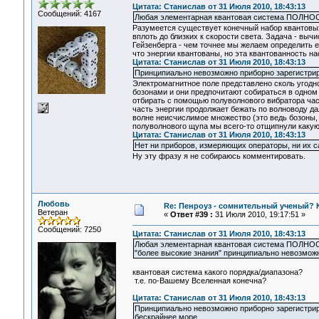
Цитата: Станислав от 31 Июля 2010, 18:43:13
Сообщений: 4167
Любая элементарная квантовая система ПОЛНОС
Разумеется существует конечный набор квантовых 
вплоть до близких к скорости света. Задача - вы
Гейзенберга - чем точнее мы желаем определить е
что энергии квантованы, но эта квантованность на
Цитата: Станислав от 31 Июля 2010, 18:43:13
Принципиально невозможно приборно зарегистрир
Электромагнитное поле представлено сколь угодн
бозонами и они предпочитают собираться в одном 
отбирать с помощью полуволнового вибратора част
часть энергии продолжает бежать по волноводу да
волне неисчислимое множество (это ведь бозоны, 
полуволнового щупа мы всего-то отщипнули какую-
Цитата: Станислав от 31 Июля 2010, 18:43:13
Нет ни приборов, измеряющих операторы, ни их с
Ну эту фразу я не собираюсь комментировать.
Любовь
Re: Пенроуз - сомнительный ученый? 
Ветеран
«
Ответ #39 :
31 Июля 2010, 19:17:51 »
Сообщений: 7250
Цитата: Станислав от 31 Июля 2010, 18:43:13
Любая элементарная квантовая система ПОЛНОСТ
"более высокие знания" принципиально невозмож
квантовая система какого порядка/диапазона?
т.е. по-Вашему Вселенная конечна?
Цитата: Станислав от 31 Июля 2010, 18:43:13
Принципиально невозможно приборно зарегистриров
бескрайнее море.