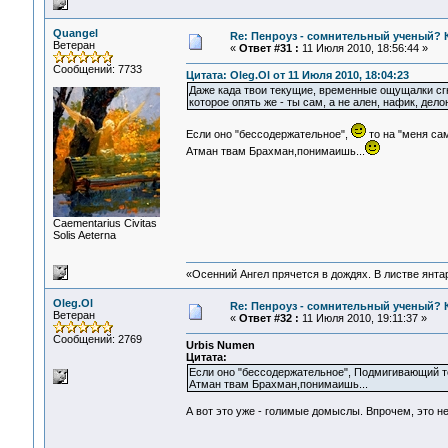
Quangel
Re: Пенроуз - сомнительный ученый? 
Ветеран
«
Ответ #31 :
11 Июля 2010, 18:56:44 »
Сообщений: 7733
Цитата: Oleg.Ol от 11 Июля 2010, 18:04:23
Даже када твои текущие, временные ощущалки сг
которое опять же - ты сам, а не ален, нафик, дело
Если оно "бессодержательное",
то на "меня сам
Атман твам Брахман,понимаишь...
Сaementarius Civitas
Solis Aeterna
«Осенний Ангел прячется в дождях. В листве янтарн
Oleg.Ol
Re: Пенроуз - сомнительный ученый? 
Ветеран
«
Ответ #32 :
11 Июля 2010, 19:11:37 »
Сообщений: 2769
Urbis Numen
Цитата:
Если оно "бессодержательное", Подмигивающий то 
Атман твам Брахман,понимаишь...
А вот это уже - голимые домыслы. Впрочем, это не