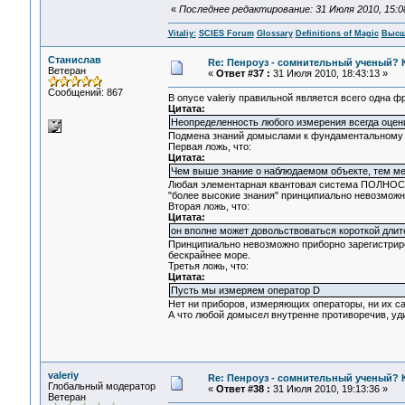
«
Последнее редактирование: 31 Июля 2010, 15:08:
Vitaliy:
SCIES Forum
Glossary
Definitions of Magic
Высш
Станислав
Re: Пенроуз - сомнительный ученый? 
Ветеран
«
Ответ #37 :
31 Июля 2010, 18:43:13 »
Сообщений: 867
В опусе valeriy правильной является всего одна ф
Цитата:
Неопределенность любого измерения всегда оцен
Подмена знаний домыслами к фундаментальному у
Первая ложь, что:
Цитата:
Чем выше знание о наблюдаемом объекте, тем ме
Любая элементарная квантовая система ПОЛНОСТЬ
"более высокие знания" принципиально невозможн
Вторая ложь, что:
Цитата:
он вполне может довольствоваться короткой длит
Принципиально невозможно приборно зарегистриров
бескрайнее море.
Третья ложь, что:
Цитата:
Пусть мы измеряем оператор D
Нет ни приборов, измеряющих операторы, ни их с
А что любой домысел внутренне противоречив, уд
valeriy
Re: Пенроуз - сомнительный ученый? 
Глобальный модератор
«
Ответ #38 :
31 Июля 2010, 19:13:36 »
Ветеран