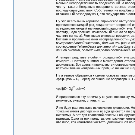
меньше неопределенность предсказаний. И наоборо
что тут такого. Когда вы в совершенстве знаете с
последующие действия. Собственно, на подобных 
отлаженный разведслужбы, это государство в сос
Ну это всего-лишь короткое лирическое отступлен
проявляется каждый раз, когда встает вопрос об
осведомлен каждый начинающий радиолюбитель. Чт
частоту, надо прогнать измеряемый сигнал за вре
частоте сигнала). Чем выше интервал времени, за
Вот вам и проявление лика неопределенности -
ра
измерение данной частоты, больше или равно ед
соотношение Гейзенберга для энергий -
разброс в
данной энергии, больше или равно постоянной Пл
А теперь представьте себе, что радиолюбитель хо
измерить. Поэтому он вполне может довольствоват
дорисовать. Вот здесь и проявляются осведомленн
взятием только контрольных проб, но ни как не ш
Ну а теперь обратимся к самим основам квантово
<psi|D|psi> = D
- среднее значение оператора D. Н
I
2
<psi|(D- D
)
|psi>=0
I
Я приравниваю эту величину к нулю, поскольку мы
импульса, энергии, спина, и т.д.
Я не буду расписывать вычисления дисперсии. Но
точка не имеет дисперсии и всегда движется по с
системы). А вот для квантовой системы обнаружив
разницы. Одна из них представляет разницу кинети
что иное, как квантовая частота, домноженная на 