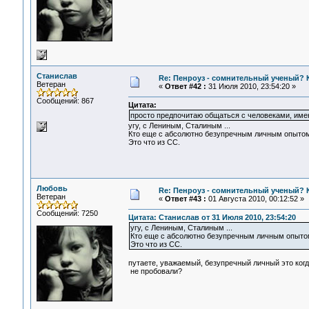
Станислав
Re: Пенроуз - сомнительный ученый? 
Ветеран
«
Ответ #42 :
31 Июля 2010, 23:54:20 »
Сообщений: 867
Цитата:
просто предпочитаю общаться с человеками, им
угу, с Лениным, Сталиным ...
Кто еще с абсолютно безупречным личным опыто
Это что из СС.
Любовь
Re: Пенроуз - сомнительный ученый? 
Ветеран
«
Ответ #43 :
01 Августа 2010, 00:12:52 »
Сообщений: 7250
Цитата: Станислав от 31 Июля 2010, 23:54:20
угу, с Лениным, Сталиным ...
Кто еще с абсолютно безупречным личным опыто
Это что из СС.
путаете, уважаемый, безупречный личный это когда
не пробовали?