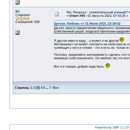
Bit
Re: Пенроуз - сомнительный ученый? 
Старожил
«
Ответ #44 :
01 Августа 2010, 07:43:25 »
Сообщений: 569
Цитата: Любовь от 31 Июля 2010, 22:19:52
да нет, просто предпочитаю общаться с человека
собственной шкуре, когда все претензии предъявл
Я другое имел в виду... а может и не другое
Материалист не может смотреть на свою мысль со
гуляющая у него в голове - это и есть он, только 
Поэтому, предложить материалисту сделать что-т
минимум себя покалечить. Он именно так это вос
Вот я и говорю, добрее надо быть.
Страниц:
1
2
[
3
]
4
5
...
7
Все
Powered by SMF 1.1.10