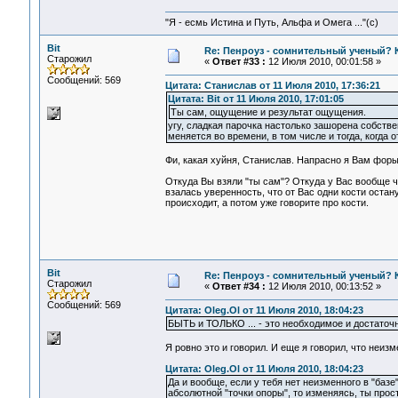
"Я - есмь Истина и Путь, Альфа и Омега ..."(с)
Bit
Re: Пенроуз - сомнительный ученый? 
Старожил
«
Ответ #33 :
12 Июля 2010, 00:01:58 »
Сообщений: 569
Цитата: Станислав от 11 Июля 2010, 17:36:21
Цитата: Bit от 11 Июля 2010, 17:01:05
Ты сам, ощущение и результат ощущения.
угу, сладкая парочка настолько зашорена собств
меняется во времени, в том числе и тогда, когда 
Фи, какая хуйня, Станислав. Напрасно я Вам форы
Откуда Вы взяли "ты сам"? Откуда у Вас вообще ч
взалась уверенность, что от Вас одни кости остан
происходит, а потом уже говорите про кости.
Bit
Re: Пенроуз - сомнительный ученый? 
Старожил
«
Ответ #34 :
12 Июля 2010, 00:13:52 »
Сообщений: 569
Цитата: Oleg.Ol от 11 Июля 2010, 18:04:23
БЫТЬ и ТОЛЬКО ... - это необходимое и достаточн
Я ровно это и говорил. И еще я говорил, что неиз
Цитата: Oleg.Ol от 11 Июля 2010, 18:04:23
Да и вообще, если у тебя нет неизменного в "баз
абсолютной "точки опоры", то изменяясь, ты прост