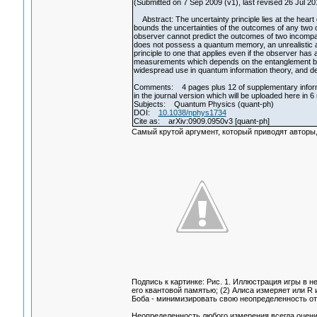
(Submitted on 7 Sep 2009 (v1), last revised 26 Jul 201
Abstract: The uncertainty principle lies at the heart 
bounds the uncertainties of the outcomes of any two o
observer cannot predict the outcomes of two incompatib
does not possess a quantum memory, an unrealistic as
principle to one that applies even if the observer h
measurements which depends on the entanglement be
widespread use in quantum information theory, and des
Comments: 4 pages plus 12 of supplementary informat
in the journal version which will be uploaded here in 6
Subjects: Quantum Physics (quant-ph)
DOI:
10.1038/nphys1734
Cite as: arXiv:0909.0950v3 [quant-ph]
Самый крутой аргумент, который приводят авторы,
Подпись к картинке: Рис. 1. Иллюстрация игры в н
его квантовой памятью; (2) Алиса измеряет или R
Боба - минимизировать свою неопределенность от
Неопределенность любого измерения всегда оцени