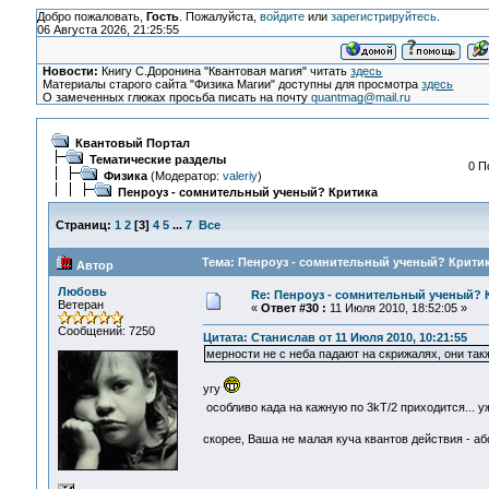
Добро пожаловать,
Гость
. Пожалуйста,
войдите
или
зарегистрируйтесь
.
06 Августа 2026, 21:25:55
Новости:
Книгу С.Доронина "Квантовая магия" читать
здесь
Материалы старого сайта "Физика Магии" доступны для просмотра
здесь
О замеченных глюках просьба писать на почту
quantmag@mail.ru
Квантовый Портал
Тематические разделы
0 П
Физика
(Модератор:
valeriy
)
Пенроуз - сомнительный ученый? Критика
Страниц:
1
2
[
3
]
4
5
...
7
Все
Тема: Пенроуз - сомнительный ученый? Критик
Автор
Любовь
Re: Пенроуз - сомнительный ученый? 
Ветеран
«
Ответ #30 :
11 Июля 2010, 18:52:05 »
Сообщений: 7250
Цитата: Станислав от 11 Июля 2010, 10:21:55
мерности не с неба падают на скрижалях, они та
угу
особливо када на кажную по 3kT/2 приходится... 
скорее, Ваша не малая куча квантов действия - а