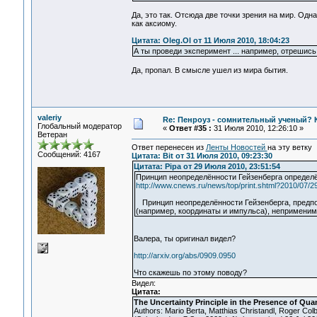
Да, это так. Отсюда две точки зрения на мир. Од
как аксиому.
Цитата: Oleg.Ol от 11 Июля 2010, 18:04:23
А ты проведи эксперимент ... например, отрешис
Да, пропал. В смысле ушел из мира бытия.
valeriy
Re: Пенроуз - сомнительный ученый? 
Глобальный модератор
«
Ответ #35 :
31 Июля 2010, 12:26:10 »
Ветеран
Ответ перенесен из
Ленты Новостей
на эту ветку
Сообщений: 4167
Цитата: Bit от 31 Июля 2010, 09:23:30
Цитата: Pipa от 29 Июля 2010, 23:51:54
Принцип неопределённости Гейзенберга определё
http://www.cnews.ru/news/top/print.shtml?2010/07/2
Принцип неопределённости Гейзенберга, предпо
(например, координаты и импульса), неприменим
Валера, ты оригинал видел?
http://arxiv.org/abs/0909.0950
Что скажешь по этому поводу?
Видел:
Цитата:
The Uncertainty Principle in the Presence of Q
Authors: Mario Berta, Matthias Christandl, Roger C