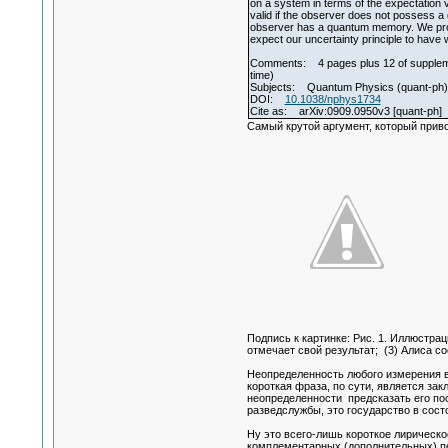
on a system in terms of the expectation v
valid if the observer does not possess a 
observer has a quantum memory. We pro
expect our uncertainty principle to have 
Comments: 4 pages plus 12 of supplementa
time)
Subjects: Quantum Physics (quant-ph)
DOI:
10.1038/nphys1734
Cite as: arXiv:0909.0950v3 [quant-ph]
Самый крутой аргумент, который приво
Подпись к картинке: Рис. 1. Иллюстрац
отмечает свой результат; (3) Алиса 
Неопределенность любого измерения в
короткая фраза, по сути, является зак
неопределенности предсказать его по
разведслужбы, это государство в сос
Ну это всего-лишь короткое лирическо
комплементарных (дополнительных) пе