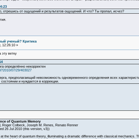
4:23
ер, отрешись от ощущений и результатов ощущений. И что? Ты пропал, исчез?
тия.
ьный ученый? Критика
 12:26:10 »
а эту ветку
54
га определённо некорректен
ml?2010/07/29/403027
рга, предполагающий невозможность одновременного определения всех характеристи
состоянии и нуждается в коррекции.
esence of Quantum Memory
ndl, Roger Colbeck, Joseph M. Renes, Renato Renner
ed 26 Jul 2010 (this version, v3))
at the heart of quantum theory, illuminating a dramatic difference with classical mechanics.