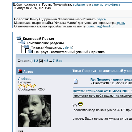
Добро пожаловать,
Гость
. Пожалуйста,
войдите
или
зарегистрируйтесь
.
07 Августа 2026, 16:11:48
Новости:
Книгу С.Доронина "Квантовая магия" читать
здесь
Материалы старого сайта "Физика Магии" доступны для просмотра
здесь
О замеченных глюках просьба писать на почту
quantmag@mail.ru
Квантовый Портал
Тематические разделы
Физика
(Модератор:
valeriy
)
Пенроуз - сомнительный ученый? Критика
Страниц:
1
2
[
3
]
4
5
...
7
Все
Тема: Пенроуз - сомнительный учен
Автор
Любовь
Re: Пенроуз - сомнител
Ветеран
«
Ответ #30 :
11 Июля 2010,
Сообщений: 7250
Цитата: Станислав от 11 Июля 2010, 
мерности не с неба падают на скрижа
угу
особливо када на кажную по 3kT/2 при
скорее, Ваша не малая куча квантов д