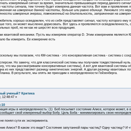
гнать измеряемый сигнал за время, значительно превышающее период данного сигнала
частоты сигнала, тем точнее будет измерена данная частота. Вот вам и проявление 
ченная на измерение данной частоты, больше или равно единице
. Умножьте это не
очности измерения энергии, помноженный на длительность, затраченная на измерен
любитель хорошо осведомлен, что из себя представляет сигнал, частоту которого ему
ьше того, он может мысленно дорисовать. Вот здесь и проявляются осведомленность, о
льных проб, но ни как не шерстят всю продукцию.
ам квантовой механики. Пусть мы измеряем оператор D. Этим измерением является КМ
ало бы измерить. Ее измерение есть
скольку мы полагаем, что КМ-система - это консервативная система - система с сохра
персии. Но замечу, что для классической системы мы получаем тождественный нуль. 
ркну, что мы рассматриваем консервативные системы). А вот для квантовой системы 
на из них представляет разницу кинетических энергий. А другая разницу квантовых пот
ланка. В результате, мы опять же приходим к неопределенности Гейзенберга.
ьный ученый? Критика
 12:48:47 »
6:10
страция игры в неопределенность: (1) Боб посылает состояние Алисе, которое может, в 
а сообщает свой измеренный выбор Бобу. Цель Боба - минимизировать свою неопредел
 не понял сути их эксперимента.
ояние Алисе? В каком это виде? Состояние запутанной пары частиц? Одну частицу? И ч