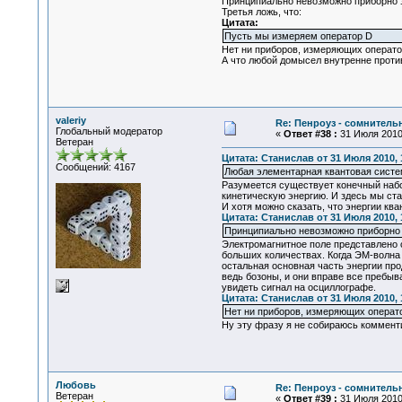
Принципиально невозможно приборно за
Третья ложь, что:
Цитата:
Пусть мы измеряем оператор D
Нет ни приборов, измеряющих оператор
А что любой домысел внутренне против
valeriy
Re: Пенроуз - сомнител
Глобальный модератор
«
Ответ #38 :
31 Июля 2010,
Ветеран
Цитата: Станислав от 31 Июля 2010, 
Сообщений: 4167
Любая элементарная квантовая сист
Разумеется существует конечный набор
кинетическую энергию. И здесь мы ст
И хотя можно сказать, что энергии ква
Цитата: Станислав от 31 Июля 2010, 
Принципиально невозможно приборно з
Электромагнитное поле представлено с
больших количествах. Когда ЭМ-волна 
остальная основная часть энергии про
ведь бозоны, и они вправе все пребыв
увидеть сигнал на осциллографе.
Цитата: Станислав от 31 Июля 2010, 
Нет ни приборов, измеряющих операто
Ну эту фразу я не собираюсь коммент
Любовь
Re: Пенроуз - сомнител
Ветеран
«
Ответ #39 :
31 Июля 2010,