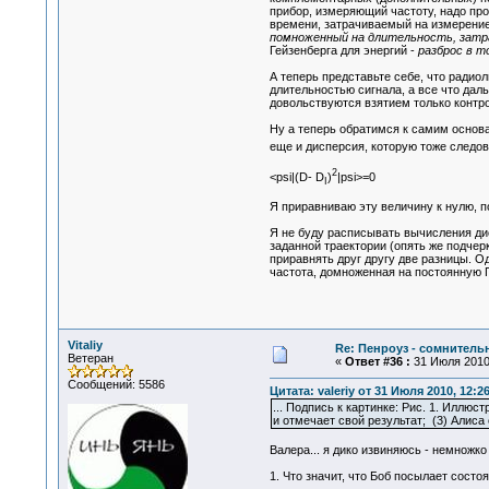
прибор, измеряющий частоту, надо про
времени, затрачиваемый на измерение 
помноженный на длительность, затра
Гейзенберга для энергий -
разброс в т
А теперь представьте себе, что радио
длительностью сигнала, а все что дал
довольствуются взятием только контро
Ну а теперь обратимся к самим основ
еще и дисперсия, которую тоже следов
2
<psi|(D- D
)
|psi>=0
I
Я приравниваю эту величину к нулю, по
Я не буду расписывать вычисления дис
заданной траектории (опять же подче
приравнять друг другу две разницы. Од
частота, домноженная на постоянную П
Vitaliy
Re: Пенроуз - сомнител
Ветеран
«
Ответ #36 :
31 Июля 2010,
Сообщений: 5586
Цитата: valeriy от 31 Июля 2010, 12:2
... Подпись к картинке: Рис. 1. Иллю
и отмечает свой результат; (3) Алис
Валера... я дико извиняюсь - немножко
1. Что значит, что Боб посылает сост