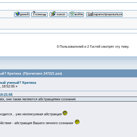
0 Пользователей и 2 Гостей смотрят эту тему.
ый? Критика (Прочитано 247221 раз)
ьный ученый? Критика
 18:52:05 »
10:21:55
лях, они также являются абстракциями сознания.
ходится... ужо неописуемая абстракция
ействия - абстракция Вашего личного сознания