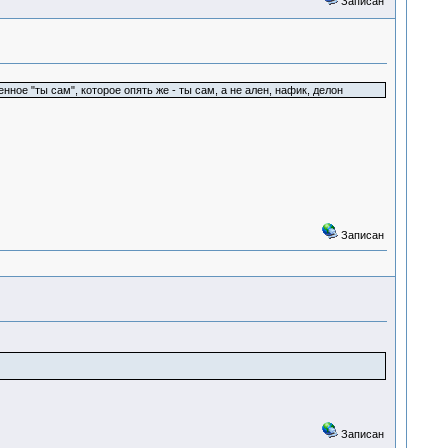
Записан
е "ты сам", которое опять же - ты сам, а не ален, нафик, делон
Записан
Записан