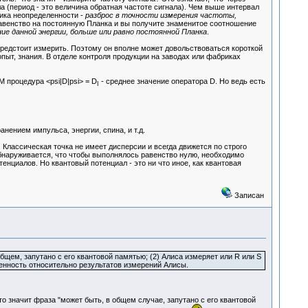
 (период - это величина обратная частоте сигнала). Чем выше интервал
лика неопределенности -
разброс в точности измерения частоты,
равенство на постоянную Планка и вы получите знаменитое соотношение
ие данной энергии, больше или равно постоянной Планка
.
 предстоит измерить. Поэтому он вполне может довольствоваться короткой
пыт, знания. В отделе контроля продукции на заводах или фабриках
 процедура <psi|D|psi> = D
- среднее значение оператора D. Но ведь есть
I
нением импульса, энергии, спина, и т.д.
Классическая точка не имеет дисперсии и всегда движется по строго
обнаруживается, что чтобы выполнялось равенство нулю, необходимо
енциалов. Но квантовый потенциал - это ни что иное, как квантовая
Записан
общем, запутано с его квантовой памятью; (2) Алиса измеряет или R или S
енность относительно результатов измерений Алисы.
то значит фраза "может быть, в общем случае, запутано с его квантовой