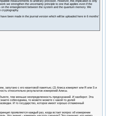
mpatible measurements to arbitrary precision. However, this implication is only
ork we strengthen the uncertainty principle to one that applies even if the
s on the entanglement between the system and the quantum memory. We
um cryptography.
have been made in the journal version which will be uploaded here in 6 months'
ем, запутано с его квантовой памятью; (2) Алиса измеряет или R или S и
ность относительно результатов измерений Алисы.
ъекте, тем меньше неопределенность предсказаний. И наоборот. Эта
 знаете собеседника, то можете можете с какой-то долей
азведки. И то государство, которое имеет хорошо отлаженный
принцип проявляется каждый раз, когда встает вопрос об измерении
. Что значит - измерить частоту сигнала? Это означает, что через