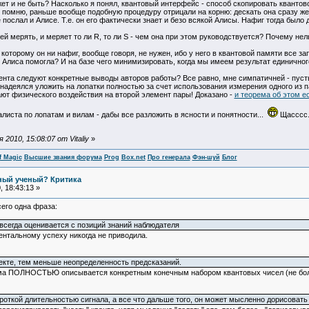
жет и не быть? Насколько я понял, квантовый интерфейс - способ скопировать квантов
 я помню, раньше вообще подобную процедуру отрицали на корню: дескать она сразу же 
 послал и Алисе. Т.е. он его фактически знает и безо всякой Алисы. Нафиг тогда было
 ей мерять, и меряет то ли R, то ли S - чем она при этом руководствуется? Почему не
 которому он ни нафиг, вообще говоря, не нужен, ибо у него в квантовой памяти все за
Алиса помогла? И на базе чего минимизировать, когда мы имеем результат единично
мента следуют конкретные выводы авторов работы? Все равно, мне симпатичней - пус
 надеялся уложить на лопатки полностью за счет использования измерения одного из п
ют физического воздействия на второй элемент пары! Доказано -
и теорема об этом е
алиста по лопатам и вилам - дабы все разложить в ясности и понятности...
Щасссс..
010, 15:08:07 от Vitaliy
»
f Magic
Высшие звания форума
Prog
Box.net
Про генерала
Фэн-шуй
Блог
ьный ученый? Критика
 18:43:13 »
сего одна фраза:
сегда оценивается с позиций знаний наблюдателя
нтальному успеху никогда не приводила.
кте, тем меньше неопределенность предсказаний.
ма ПОЛНОСТЬЮ описывается конкретным конечным набором квантовых чисел (не более
роткой длительностью сигнала, а все что дальше того, он может мысленно дорисовать