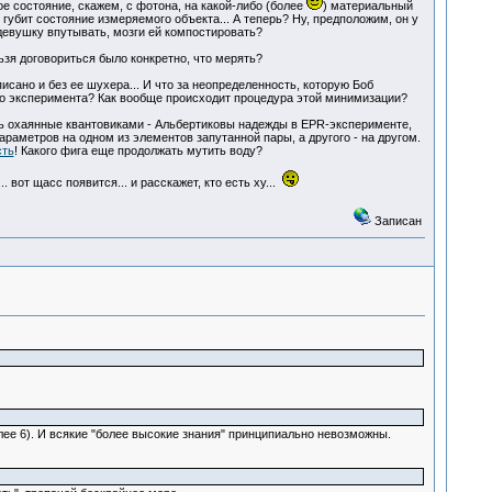
ое состояние, скажем, с фотона, на какой-либо (более
) материальный
губит состояние измеряемого объекта... А теперь? Ну, предположим, он у
 девушку впутывать, мозги ей компостировать?
льзя договориться было конкретно, что мерять?
писано и без ее шухера... И что за неопределенность, которую Боб
го эксперимента? Как вообще происходит процедура этой минимизации?
ть охаянные квантовиками - Альбертиковы надежды в EPR-эксперименте,
араметров на одном из элементов запутанной пары, а другого - на другом.
сть
! Какого фига еще продолжать мутить воду?
. вот щасс появится... и расскажет, кто есть ху...
Записан
 6). И всякие "более высокие знания" принципиально невозможны.