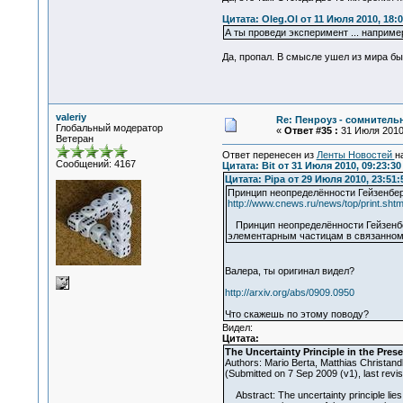
Цитата: Oleg.Ol от 11 Июля 2010, 18:0
А ты проведи эксперимент ... наприм
Да, пропал. В смысле ушел из мира бы
valeriy
Re: Пенроуз - сомнител
Глобальный модератор
«
Ответ #35 :
31 Июля 2010,
Ветеран
Ответ перенесен из
Ленты Новостей
н
Сообщений: 4167
Цитата: Bit от 31 Июля 2010, 09:23:30
Цитата: Pipa от 29 Июля 2010, 23:51:
Принцип неопределённости Гейзенбер
http://www.cnews.ru/news/top/print.sht
Принцип неопределённости Гейзенбе
элементарным частицам в связанном 
Валера, ты оригинал видел?
http://arxiv.org/abs/0909.0950
Что скажешь по этому поводу?
Видел:
Цитата:
The Uncertainty Principle in the Pr
Authors: Mario Berta, Matthias Christa
(Submitted on 7 Sep 2009 (v1), last revis
Abstract: The uncertainty principle lies 