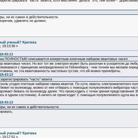
регистрировать "часть" кванта, хотя мысленно "делать" это, тем более - "дорисовыва
ы, ни их самих в действительности.
оречив, удивлять не должно.
ьный ученый? Критика
 19:13:36 »
18:43:13
ема ПОЛНОСТЬЮ описывается конкретным конечным набором квантовых чисел
 квантовых чисел. Но вот тот же электрон может быть разогнан в ускорителе до любых 
алкиваемся с принципом неопределенности Гейзенберга - чем точнее мы желаем опред
нтованы, но эта квантованность настолько густая, что ей можно пренебречь.
18:43:13
арегистрировать "часть" кванта
коль угодно плотным набором гамма-квантов. По сути, кванты электромагнитного пол
бежит по волноводу, можно от нее отбирать с помощью полуволнового вибратора часть
должает бежать по волноводу далее. Что происходить с точки зрения представления 
ать в одном состоянии). А ничего не происходит. С помощью полуволнового щупа мы в
18:43:13
ры, ни их самих в действительности.
ировать.
ьный ученый? Критика
 19:17:51 »