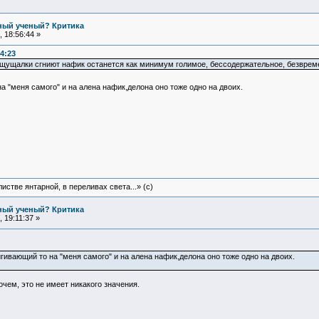
ьный ученый? Критика
 18:56:44 »
4:23
щущалки сгниют нафик останется как минимум голимое, бессодержательное, безвременно
на "меня самого" и на алена нафик,делона оно тоже одно на двоих.
истве янтарной, в переливах света...» (c)
ьный ученый? Критика
 19:11:37 »
ивающий то на "меня самого" и на алена нафик,делона оно тоже одно на двоих.
чем, это не имеет никакого значения.