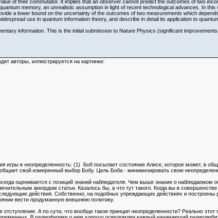
alue of their commutator. It implies that an observer cannot predict the outcomes of two inco
quantum memory, an unrealistic assumption in light of recent technological advances. In this w
vide a lower bound on the uncertainty of the outcomes of two measurements which depend
widespread use in quantum information theory, and describe in detail its application to quant
ry information. This is the initial submission to Nature Physics (significant improvements 
дят авторы, иллюстрируется на картинке:
ия игры в неопределенность: (1) Боб посылает состояние Алисе, которое может, в общ
сообщает свой измеренный выбор Бобу. Цель Боба - минимизировать свою неопределен
сегда оценивается с позиций знаний наблюдателя. Чем выше знание о наблюдаемом об
лючительным аккордом статьи. Казалось бы, а что тут такого. Когда вы в совершенстве
следующие действия. Собственно, на подобных упреждающих действиях и построены р
тоянии вести продуманную внешнюю политику.
е отступление. А по сути, что вообще такое принцип неопределенности? Реально этот 
ременных. В радиофизике о нем хорошо осведомлен каждый начинающий радиолюбитель