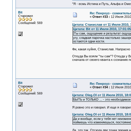
"Я - есмь Истина и Путь, Альфа и Омега
Bit
Re: Пенроуз - сомнител
Старожил
«
Ответ #33 :
12 Июля 2010,
Сообщений: 569
Цитата: Станислав от 11 Июля 2010, 
Цитата: Bit от 11 Июля 2010, 17:01:05
Ты сам, ощущение и результат ощущ
угу, сладкая парочка настолько зашор
остаются одни кости.
Фи, какая хуйня, Станислав. Напрасно
Откуда Вы взяли "ты сам"? Откуда у В
сначала от своего кванта к сознанию п
Bit
Re: Пенроуз - сомнител
Старожил
«
Ответ #34 :
12 Июля 2010,
Сообщений: 569
Цитата: Oleg.Ol от 11 Июля 2010, 18:0
БЫТЬ и ТОЛЬКО ... - это необходимое
Я ровно это и говорил. И еще я говори
Цитата: Oleg.Ol от 11 Июля 2010, 18:0
Да и вообще, если у тебя нет неизмен
поймешь что изменяешься, постоянно ме
Да, это так. Отсюда две точки зрения 