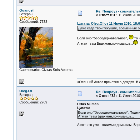
Quangel
Re: Пенроуз - сомнител
Ветеран
«
Ответ #31 :
11 Июля 2010,
Сообщений: 7733
Цитата: Oleg.Ol от 11 Июля 2010, 18:0
Даже када твои текущие, временные о
Если оно "бессодержательное",
то 
Атман твам Брахман,понимаишь...
Сaementarius Civitas Solis Aeterna
«Осенний Ангел прячется в дождях. В л
Oleg.Ol
Re: Пенроуз - сомнител
Ветеран
«
Ответ #32 :
11 Июля 2010,
Сообщений: 2769
Urbis Numen
Цитата:
Если оно "бессодержательное", Подмиг
Атман твам Брахман,понимаишь...
А вот это уже - голимые домыслы. Впро