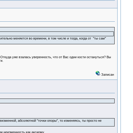
тельно меняется во времени, в том числе и тогда, когда от "ты сам"
 Откуда уже взалась уверенность, что от Вас одни кости остануться? Вы
и.
Записан
неизменной, абсолютной "точки опоры", то изменяясь, ты просто не
ем неизменность как аксиому.