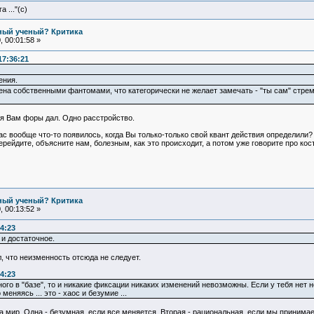
 ..."(с)
ьный ученый? Критика
 00:01:58 »
17:36:21
ения.
ена собственными фантомами, что категорически не желает замечать - "ты сам" стреми
 я Вам форы дал. Одно расстройство.
ас вообще что-то появилось, когда Вы только-только свой квант действия определили?
ерейдите, объясните нам, болезным, как это происходит, а потом уже говорите про кост
ьный ученый? Критика
 00:13:52 »
4:23
 и достаточное.
л, что неизменность отсюда не следует.
4:23
ного в "базе", то и никакие фиксации никаких изменений невозможны. Если у тебя нет 
няясь ... это - хаос и безумие ...
на мир. Одна - безумная, если все меняется. Вторая - рациональная, если мы принима