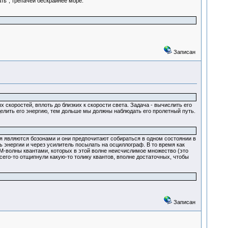
ть", трепачей бескрайнее море.
Записан
скоростей, вплоть до близких к скорости света. Задача - вычислить его
елить его энергию, тем дольше мы должны наблюдать его пролетный путь.
я являются бозонами и они предпочитают собираться в одном состоянии в
 энергии и через усилитель посылать на осциллограф. В то время как
ЭМ-волны квантами, которых в этой волне неисчислимое множество (это
сего-то отщипнули какую-то толику квантов, вполне достаточных, чтобы
Записан