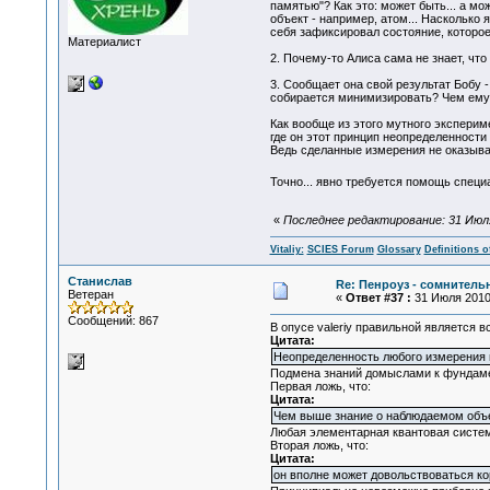
памятью"? Как это: может быть... а мо
объект - например, атом... Насколько
себя зафиксировал состояние, которое
Материалист
2. Почему-то Алиса сама не знает, что
3. Сообщает она свой результат Бобу -
собирается минимизировать? Чем ему 
Как вообще из этого мутного экспери
где он этот принцип неопределенности
Ведь сделанные измерения не оказыва
Точно... явно требуется помощь специ
«
Последнее редактирование: 31 Июля 2
Vitaliy:
SCIES Forum
Glossary
Definitions o
Станислав
Re: Пенроуз - сомнител
Ветеран
«
Ответ #37 :
31 Июля 2010,
Сообщений: 867
В опусе valeriy правильной является в
Цитата:
Неопределенность любого измерения в
Подмена знаний домыслами к фундаме
Первая ложь, что:
Цитата:
Чем выше знание о наблюдаемом объе
Любая элементарная квантовая систе
Вторая ложь, что:
Цитата:
он вполне может довольствоваться ко