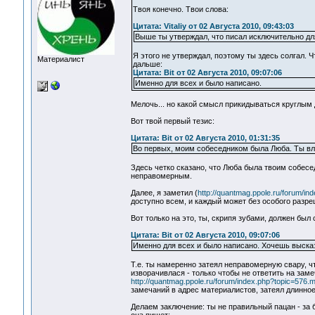
Твоя конечно. Твои слова:
Цитата: Vitaliy от 02 Августа 2010, 09:43:03
Выше ты утверждал, что писал исключительно д
Я этого не утверждал, поэтому ты здесь солгал. Ч
Материалист
дальше:
Цитата: Bit от 02 Августа 2010, 09:07:06
Именно для всех и было написано.
Мелочь... но какой смысл прикидываться круглым
Вот твой первый тезис:
Цитата: Bit от 02 Августа 2010, 01:31:35
Во первых, моим собеседником была Люба. Ты вл
Здесь четко сказано, что Люба была твоим собесе
неправомерным.
Далее, я заметил (
http://quantmag.ppole.ru/forum/
доступно всем, и каждый может без особого разр
Вот только на это, ты, скрипя зубами, должен был 
Цитата: Bit от 02 Августа 2010, 09:07:06
Именно для всех и было написано. Хочешь высказ
Т.е. ты намеренно затеял неправомерную свару, чт
изворачивлася - только чтобы не ответить на зам
http://quantmag.ppole.ru/forum/index.php?topic=57
замечаний в адрес материалистов, затеял длинное
Делаем заключение: ты не правильный пацан - за 