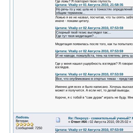
Где ложь? Я повторил твою глупость
Цитата: Vitaliy от 01 Августа 2010, 21:58:35
Но речь-то у нас шла не о тонкостях определений 
общим термином...
Ложью я ее не назвал, посчитав, что ты опять заб
иначе - покажи цитату.
Цитата: Vitaliy от 02 Августа 2010, 07:53:59
Спорный твой тезис выглядел так:...
Где тут твоя медитация? ...
Медитация появилась после того, как ты попытал
Цитата: Vitaliy от 02 Августа 2010, 07:53:59
И не наводи, пожалуйста, тень на плетень: речь 
Где у меня нашел ущербность взглядов? Я говорил
взглядов.
Цитата: Vitaliy от 02 Августа 2010, 07:53:59
Все, что опубликовано в откртых темах - предста
Именно для всех и было написано. Хочешь высказа
может и получится. А если нет, то делай выводы.
Короче, я с тобой в "сам дурак" играть не буду. Мн
Любовь
Re: Пенроуз - сомнительный ученый? 
Ветеран
«
Ответ #64 :
02 Августа 2010, 09:25:02 »
Сообщений: 7250
Цитата: Vitaliy от 02 Августа 2010, 07:53:59