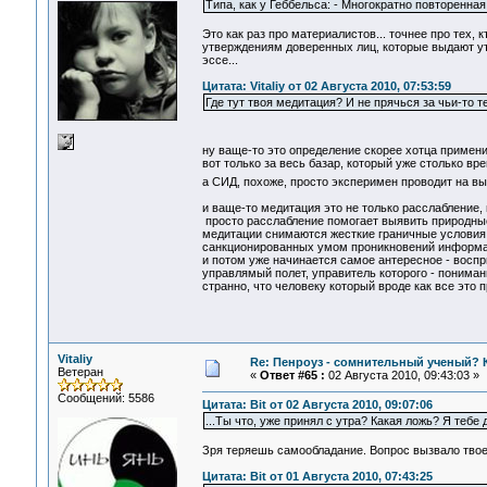
Типа, как у Геббельса: - Многократно повторенная
Это как раз про материалистов... точнее про тех,
утверждениям доверенных лиц, которые выдают ут
эссе...
Цитата: Vitaliy от 02 Августа 2010, 07:53:59
Где тут твоя медитация? И не прячься за чьи-то 
ну ваще-то это определение скорее хотца примени
вот только за весь базар, который уже столько вре
а СИД, похоже, просто эксперимен проводит на в
и ваще-то медитация это не только расслабление,
просто расслабление помогает выявить природные
медитации снимаются жесткие граничные условия,
санкционированных умом проникновений информаци
и потом уже начинается самое антересное - воспри
управлямый полет, управитель которого - понимани
странно, что человеку который вроде как все это п
Vitaliy
Re: Пенроуз - сомнительный ученый? 
Ветеран
«
Ответ #65 :
02 Августа 2010, 09:43:03 »
Сообщений: 5586
Цитата: Bit от 02 Августа 2010, 09:07:06
...Ты что, уже принял с утра? Какая ложь? Я тебе
Зря теряешь самообладание. Вопрос вызвало тво
Цитата: Bit от 01 Августа 2010, 07:43:25