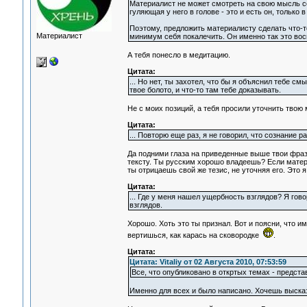
Материалист не может смотреть на свою мысль с
гуляющая у него в голове - это и есть он, только
Поэтому, предложить материалисту сделать что-т
Материалист
минимум себя покалечить. Он именно так это вос
А тебя понесло в медитацию.
Цитата:
... Но нет, ты захотел, что бы я объяснил тебе см
твое болото, и что-то там тебе доказывать.
Не с моих позиций, а тебя просили уточнить твою
Цитата:
... Повторю еще раз, я не говорил, что сознание р
Да подними глаза на приведенные выше твои фразы
тексту. Ты русским хорошо владеешь? Если матери
ты отрицаешь свой же тезис, не уточняя его. Это 
Цитата:
... Где у меня нашел ущербность взглядов? Я гов
взглядов.
Хорошо. Хоть это ты признал. Вот и поясни, что им
вертишься, как карась на сковородке
.
Цитата:
Цитата: Vitaliy от 02 Августа 2010, 07:53:59
Все, что опубликовано в откртых темах - предст
Именно для всех и было написано. Хочешь высказ