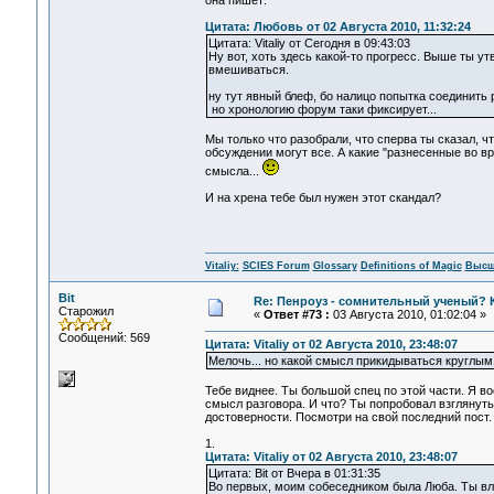
она пишет:
Цитата: Любовь от 02 Августа 2010, 11:32:24
Цитата: Vitaliy от Сегодня в 09:43:03
Ну вот, хоть здесь какой-то прогресс. Выше ты у
вмешиваться.
ну тут явный блеф, бо налицо попытка соединить 
но хронологию форум таки фиксирует...
Мы только что разобрали, что сперва ты сказал, ч
обсуждении могут все. А какие "разнесенные во в
смысла...
И на хрена тебе был нужен этот скандал?
Vitaliy:
SCIES Forum
Glossary
Definitions of Magic
Высш
Bit
Re: Пенроуз - сомнительный ученый? 
Старожил
«
Ответ #73 :
03 Августа 2010, 01:02:04 »
Сообщений: 569
Цитата: Vitaliy от 02 Августа 2010, 23:48:07
Мелочь... но какой смысл прикидываться круглы
Тебе виднее. Ты большой спец по этой части. Я в
смысл разговора. И что? Ты попробовал взглянуть
достоверности. Посмотри на свой последний пост.
1.
Цитата: Vitaliy от 02 Августа 2010, 23:48:07
Цитата: Bit от Вчера в 01:31:35
Во первых, моим собеседником была Люба. Ты вл