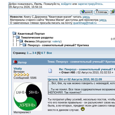
Добро пожаловать,
Гость
. Пожалуйста,
войдите
или
зарегистрируйтесь
.
09 Августа 2026, 16:56:16
Новости:
Книгу С.Доронина "Квантовая магия" читать
здесь
Материалы старого сайта "Физика Магии" доступны для просмотра
здесь
О замеченных глюках просьба писать на почту
quantmag@mail.ru
Квантовый Портал
Тематические разделы
0 
Физика
(Модератор:
valeriy
)
Пенроуз - сомнительный ученый? Критика
Страниц:
1
...
3
4
[
5
]
6
7
Все
Тема: Пенроуз - сомнительный ученый? Критик
Автор
Vitaliy
Re: Пенроуз - сомнительный ученый? 
Ветеран
«
Ответ #60 :
02 Августа 2010, 01:02:53 »
Сообщений: 5586
Цитата: Bit от 02 Августа 2010, 00:11:09
... Вот, бля, ну как можно говорить с невеждой, к
...Ты не понял. Все твои содержателные возражен
НЕПОНЯЛ. Так понятно?
Ты потратил уйму усилий, несколько постов, чтоб
что его поняли правильно - он разъясняет свою м
была, а во-вторых, предмет ясен для самого гово
место в данном случае.
Материалист