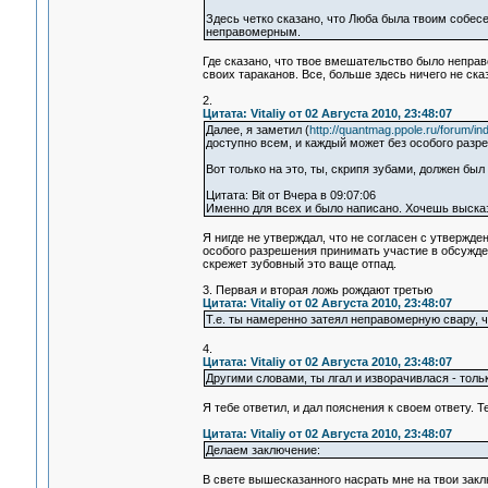
Здесь четко сказано, что Люба была твоим собес
неправомерным.
Где сказано, что твое вмешательство было неправ
своих тараканов. Все, больше здесь ничего не ска
2.
Цитата: Vitaliy от 02 Августа 2010, 23:48:07
Далее, я заметил (
http://quantmag.ppole.ru/forum
доступно всем, и каждый может без особого разр
Вот только на это, ты, скрипя зубами, должен был
Цитата: Bit от Вчера в 09:07:06
Именно для всех и было написано. Хочешь высказ
Я нигде не утверждал, что не согласен с утвержд
особого разрешения принимать участие в обсуждени
скрежет зубовный это ваще отпад.
3. Первая и вторая ложь рождают третью
Цитата: Vitaliy от 02 Августа 2010, 23:48:07
Т.е. ты намеренно затеял неправомерную свару, ч
4.
Цитата: Vitaliy от 02 Августа 2010, 23:48:07
Другими словами, ты лгал и изворачивлася - толь
Я тебе ответил, и дал пояснения к своем ответу. 
Цитата: Vitaliy от 02 Августа 2010, 23:48:07
Делаем заключение:
В свете вышесказанного насрать мне на твои закл