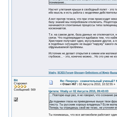
понимание...
Насчет улетания крыши в свободный полет - это т
ибо мысль и есть работа с моделями действительн
А вот против тезиса, что при этом происходит не
базу знаний мы попробовали отключить. Рецепторы
начинаются спонтанные процессы типа галюцинаци
космонавтов.
Т.е. на самом деле, база данных не отключается,
связи. Что подтверждается вдобавок тем, что на
Христиане получают одно, мусульмане другое, а пр
в подобных ситуациях не выдал "наружу" какого-л
обдумываемой проблемы.
Истопник не делает открытия в химии или математи
глубокое... - это, конечно можно... Но это уже не и
Vitaliy:
SCIES Forum
Glossary
Definitions of Magic
Высш
Bit
Re: Пенроуз - сомнительный ученый? 
Старожил
«
Ответ #67 :
02 Августа 2010, 10:32:55 »
Сообщений: 569
Цитата: Vitaliy от 02 Августа 2010, 09:43:03
... Повторю еще раз, я не говорил, что сознание р
Да подними глаза на приведенные выше твои фраз
тексту. Ты русским хорошо владеешь? Если матери
Теперь ты отрицаешь свой же тезис, не уточняя е
Ты понимаешь, что все автомобили работают одина