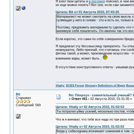
Я взял твои цитаты и
в постинге
пояснил, в чем ви
их еще можно понять? Вот они, если сам запамято
Цитата: Bit от 01 Августа 2010, 07:43:25
Материалист не может смотреть на свою мысль с
гуляющая у него в голове - это и есть он, только
Поэтому, предложить материалисту сделать что-т
минимум себя покалечить. Он именно так это вос
Если коротко, это сами по себе совершенно бред
Я предлагал эту бессмыслицу прекратить. Ты отка
неаккуратно. Либо признай, что считаешь эти сообр
фетиш такой, а может, произведение искусства - то
влиянием жары, может быть...
В отсутствие конструктивного ответа - умываю руки
Vitaliy:
SCIES Forum
Glossary
Definitions of Magic
Высш
Bit
Re: Пенроуз - сомнительный ученый? 
Старожил
«
Ответ #61 :
02 Августа 2010, 01:31:35 »
Сообщений: 569
Цитата: Vitaliy от 02 Августа 2010, 01:02:53
Ты потратил уйму усилий, несколько постов, чтоб
Что ж я виноват, что тебе все надо по три раза пов
Цитата: Vitaliy от 02 Августа 2010, 01:02:53
Когда у собеседника возникают сомнения в том, 