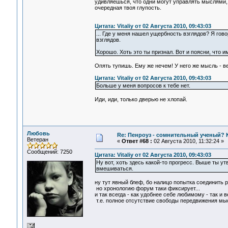
удивляешься, что одни могут управлять мыслями, а
очередная твоя глупость.
Цитата: Vitaliy от 02 Августа 2010, 09:43:03
... Где у меня нашел ущербность взглядов? Я гов
взглядов.
Хорошо. Хоть это ты признал. Вот и поясни, что 
Опять тупишь. Ему же нечем! У него же мысль - ве
Цитата: Vitaliy от 02 Августа 2010, 09:43:03
Больше у меня вопросов к тебе нет.
Иди, иди, только дверью не хлопай.
Любовь
Re: Пенроуз - сомнительный ученый? 
Ветеран
«
Ответ #68 :
02 Августа 2010, 11:32:24 »
Сообщений: 7250
Цитата: Vitaliy от 02 Августа 2010, 09:43:03
Ну вот, хоть здесь какой-то прогресс. Выше ты у
вмешиваться.
ну тут явный блеф, бо налицо попытка соединить 
но хронологию форум таки фиксирует...
и так всегда - как удобнее себе любимому - так и в
т.е. полное отсутствие свободы передвижения мыс