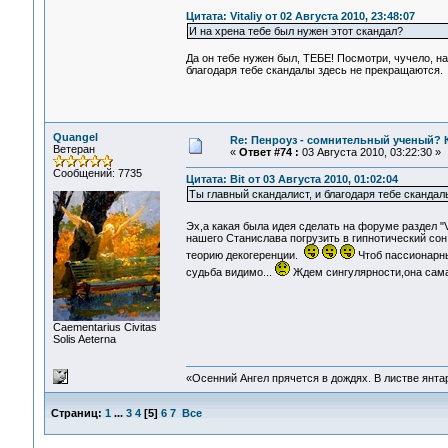
Цитата: Vitaliy от 02 Августа 2010, 23:48:07
И на хрена тебе был нужен этот скандал?
Да он тебе нужен был, ТЕБЕ! Посмотри, чучело, на
благодаря тебе скандалы здесь не прекращаются.
Quangel
Re: Пенроуз - сомнительный ученый? 
Ветеран
«
Ответ #74 :
03 Августа 2010, 03:22:30 »
Сообщений: 7735
Цитата: Bit от 03 Августа 2010, 01:02:04
Ты главный скандалист, и благодаря тебе скандал
Эх,а какая была идея сделать на форуме раздел "Vi
нашего Станислава погрузить в гипнотический сон
теорию декогеренции.
Чтоб пассионарны
судьба видимо...
Ждем сингулярности,она сама 
Сaementarius Civitas
Solis Aeterna
«Осенний Ангел прячется в дождях. В листве янтарн
Страниц:
1
...
3
4
[
5
]
6
7
Все