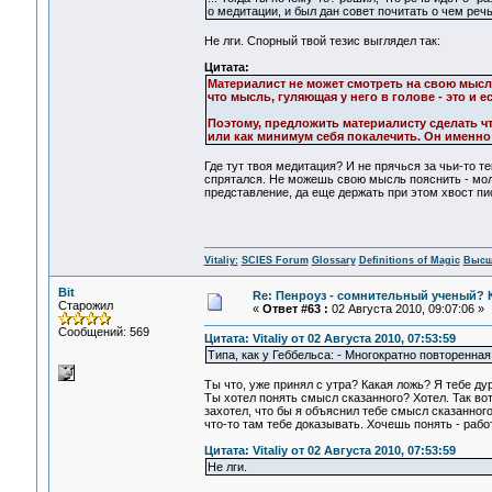
о медитации, и был дан совет почитать о чем речь
Не лги. Спорный твой тезис выглядел так:
Цитата:
Материалист не может смотреть на свою мысл
что мысль, гуляющая у него в голове - это и 
Поэтому, предложить материалисту сделать ч
или как минимум себя покалечить. Он именно 
Где тут твоя медитация? И не прячься за чьи-то т
спрятался. Не можешь свою мысль пояснить - мо
представление, да еще держать при этом хвост пи
Vitaliy:
SCIES Forum
Glossary
Definitions of Magic
Высш
Bit
Re: Пенроуз - сомнительный ученый? 
Старожил
«
Ответ #63 :
02 Августа 2010, 09:07:06 »
Сообщений: 569
Цитата: Vitaliy от 02 Августа 2010, 07:53:59
Типа, как у Геббельса: - Многократно повторенная
Ты что, уже принял с утра? Какая ложь? Я тебе ду
Ты хотел понять смысл сказанного? Хотел. Так вот 
захотел, что бы я объяснил тебе смысл сказанного 
что-то там тебе доказывать. Хочешь понять - рабо
Цитата: Vitaliy от 02 Августа 2010, 07:53:59
Не лги.