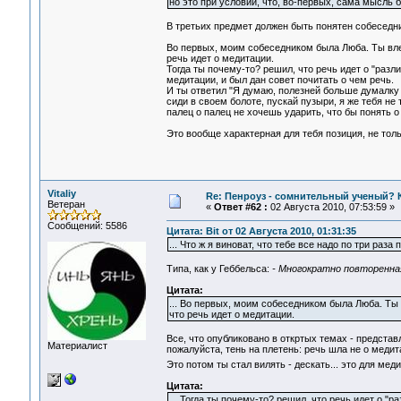
но это при условии, что, во-первых, сама мысль 
В третьих предмет должен быть понятен собеседни
Во первых, моим собеседником была Люба. Ты влез
речь идет о медитации.
Тогда ты почему-то? решил, что речь идет о "разл
медитации, и был дан совет почитать о чем речь.
И ты ответил "Я думаю, полезней больше думалку в
сиди в своем болоте, пускай пузыри, я же тебя н
палец о палец не хочешь ударить, что бы понять о
Это вообще характерная для тебя позиция, не толь
Vitaliy
Re: Пенроуз - сомнительный ученый? 
Ветеран
«
Ответ #62 :
02 Августа 2010, 07:53:59 »
Сообщений: 5586
Цитата: Bit от 02 Августа 2010, 01:31:35
... Что ж я виноват, что тебе все надо по три раза
Типа, как у Геббельса:
- Многократно повторенна
Цитата:
... Во первых, моим собеседником была Люба. Ты 
что речь идет о медитации.
Все, что опубликовано в откртых темах - предста
Материалист
пожалуйста, тень на плетень: речь шла не о меди
Это потом ты стал вилять - дескать... это для мед
Цитата:
... Тогда ты почему-то? решил, что речь идет о "