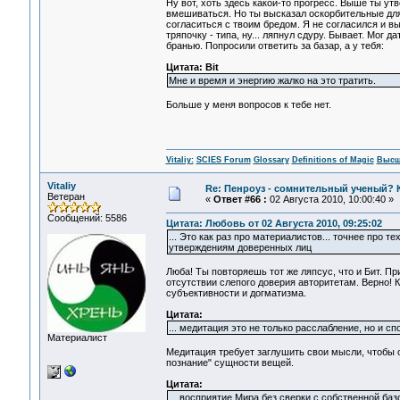
Ну вот, хоть здесь какой-то прогресс. Выше ты ут
вмешиваться. Но ты высказал оскорбительные дл
согласиться с твоим бредом. Я не согласился и в
тряпочку - типа, ну... ляпнул сдуру. Бывает. Мог
бранью. Попросили ответить за базар, а у тебя:
Цитата: Bit
Мне и время и энергию жалко на это тратить.
Больше у меня вопросов к тебе нет.
Vitaliy:
SCIES Forum
Glossary
Definitions of Magic
Высш
Vitaliy
Re: Пенроуз - сомнительный ученый? 
Ветеран
«
Ответ #66 :
02 Августа 2010, 10:00:40 »
Сообщений: 5586
Цитата: Любовь от 02 Августа 2010, 09:25:02
... Это как раз про материалистов... точнее про 
утверждениям доверенных лиц
Люба! Ты повторяешь тот же ляпсус, что и Бит. 
отсутствии слепого доверия авторитетам. Верно! К
субъективности и догматизма.
Цитата:
... медитация это не только расслабление, но и 
Материалист
Медитация требует заглушить свои мысли, чтобы о
познание" сущности вещей.
Цитата:
... восприятие Мира без сверки с собственной баз