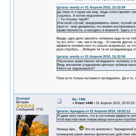
Цитата: werdy от 01 Апреля 2010, 15:32:54
да тема то старая как мир, люди сопоставляют св
сошлось. А потом недоумение
- Ты почему такой?
Или иной случай, придерживаясь неких, пускай с
просто - мир динамичен, его можно воспринимать 
нравственности, а находясь в моменте. Здесь и т
Верди, одно дело заколоть человека када он на те
ты его энто - чик, чик и на еду... И совсем другое
аффекта человек кого-то сильно искромсал, но что
руки отрубать.... Вобщем чё та не укладываецца эт
Цитата: werdy от 01 Апреля 2010, 15:32:54
Насколько нравственно заглядывать человеку в е
Ведь механизм угадывания цветных кубиков мало 
Никто не задумывался?
Пока есчо только пытаемся заглядывать. Да и то,
Quangel
Re: ТМК
Ветеран
«
Ответ #446 :
01 Апреля 2010, 20:03:02 
Сообщений: 7733
Цитата: Ариадна от 01 Апреля 2010, 19:52:12
Я даже могу понять, что в состоянии аффекта чело
чтоб мастерством покрасоваца ноги-руки отрубать.
Умница Ари...
Это по аналогии с "врожденной 
понимание,какие именно физические действия об