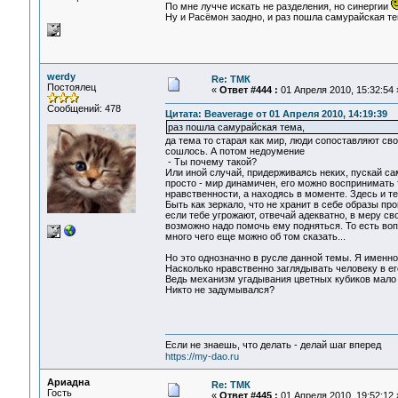
По мне лучче искать не разделения, но синергии
Ну и Расёмон заодно, и раз пошла самурайская те
werdy
Re: ТМК
Постоялец
«
Ответ #444 :
01 Апреля 2010, 15:32:54 
Сообщений: 478
Цитата: Beaverage от 01 Апреля 2010, 14:19:39
раз пошла самурайская тема,
да тема то старая как мир, люди сопоставляют св
сошлось. А потом недоумение
- Ты почему такой?
Или иной случай, придерживаясь неких, пускай с
просто - мир динамичен, его можно воспринимать 
нравственности, а находясь в моменте. Здесь и т
Быть как зеркало, что не хранит в себе образы пр
если тебе угрожают, отвечай адекватно, в меру сво
возможно надо помочь ему подняться. То есть вопр
много чего еще можно об том сказать...
Но это однозначно в русле данной темы. Я именно 
Насколько нравственно заглядывать человеку в ег
Ведь механизм угадывания цветных кубиков мало о
Никто не задумывался?
Если не знаешь, что делать - делай шаг вперед
https://my-dao.ru
Ариадна
Re: ТМК
Гость
«
Ответ #445 :
01 Апреля 2010, 19:52:12 