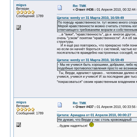
migus
Re: ТМК
Ветеран
«
Ответ #436 :
01 Апреля 2010, 00:32:44 
Сообщений: 1789
Цитата: werdy от 31 Марта 2010, 16:59:49
По поводу нравственности. тут можно много спор
Мерой нравственности можно считать степень ког
отвечающего требованиям морали и собственным
...в "вики", "нравственность", да и многое другое
очень "узком" понятии "нравственности". А я об 
структуры.
И я ещё раз повторюсь, что прекрасно тебя пони
но если он начнёт бороться с системой, частью ко
посягательств враждебно настроенных соседей, но
Цитата: werdy от 31 Марта 2010, 16:59:49
- Мы не учимся быть хорошими, добрыми, либо нр
подобные противопоставления просто не возникаю
Ты, Верди, идеалист однако... человекам далеко 
учимся, учимся и учимся! И за последние две тыся
"покрасоваться" своим нравственным владением м
migus
Re: ТМК
Ветеран
«
Ответ #437 :
01 Апреля 2010, 00:33:56 
Сообщений: 1789
Цитата: Ариадна от 01 Апреля 2010, 00:00:27
Не думаю, что Верди у нас столь кровожадный
...будем надеяться!