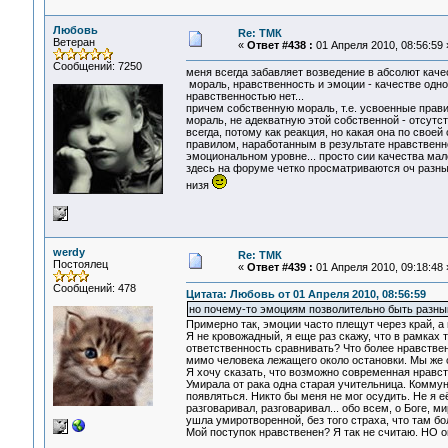
Любовь
Re: ТМК
Ветеран
«
Ответ #438 :
01 Апреля 2010, 08:56:59 
Сообщений: 7250
меня всегда забавляет возведение в абсолют каче
мораль, нравственность и эмоции - качестве одн
нравственностью нет...
причем собственную мораль, т.е. усвоенные прав
мораль, не адекватную этой собственной - отсутст
всегда, потому как реакция, но какая она по своей
правилом, наработанным в результате нравственно
эмоциональном уровне... просто сии качества мал
здесь на форуме четко просматриваются оч разные
низя
werdy
Re: ТМК
Постоялец
«
Ответ #439 :
01 Апреля 2010, 09:18:48 
Сообщений: 478
Цитата: Любовь от 01 Апреля 2010, 08:56:59
но почему-то эмоциям позволительно быть разным
Примерно так, эмоции часто плещут через край, а 
Я не кровожадный, я еще раз скажу, что в рамках 
ответственность сравнивать? Что более нравствен
мимо человека лежащего около остановки. Мы же
Я хочу сказать, что возможно современная нравст
Умирала от рака одна старая учительница. Коммун
появляться. Никто бы меня не мог осудить. Не я её
разговаривал, разговаривал... обо всем, о Боге, 
ушла умиротворенной, без того страха, что там б
Мой поступок нравственен? Я так не считаю. НО о