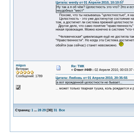
Цитата: werdy от 01 Апреля 2010, 10:10:57
Ну так а я об чём? Целостность это что? Это и е
неудобных "мест"
Похоже, что ты называешь "целостностью", я наз
Целостность - это уже достигнутое состояние на 
том, а достигнет ли система прежней целостности 
Другое дело, что само понятие "нравственность" 
некая провокация. Можно конечно в системе "что-то
"Человеческая" цивилизация ещё не достигла тако
"Нравственности". Но когда эта Система достигнет
обойти (как сейчас) станет невозможно.
migus
Re: ТМК
Ветеран
«
Ответ #449 :
02 Апреля 2010, 00:03:37 
Сообщений: 1789
Цитата: Любовь от 01 Апреля 2010, 20:35:55
а вот врожденной целостности не бывает...
... может только тварная тушка, коль рождается и
Страниц:
1
...
28
29
[
30
]
31
Все