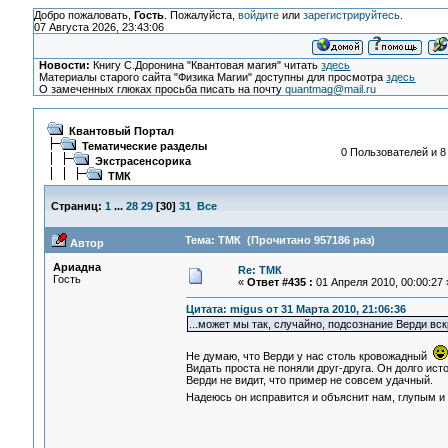
Добро пожаловать,
Гость
. Пожалуйста,
войдите
или
зарегистрируйтесь
.
07 Августа 2026, 23:43:06
Новости:
Книгу С.Доронина "Квантовая магия" читать
здесь
Материалы старого сайта "Физика Магии" доступны для просмотра
здесь
О замеченных глюках просьба писать на почту
quantmag@mail.ru
Квантовый Портал
Тематические разделы
0 Пользователей и 8
Экстрасенсорика
ТМК
Страниц:
1
...
28
29
[
30
]
31
Все
Тема: ТМК (Прочитано 957186 раз)
Автор
Ариадна
Re: ТМК
Гость
«
Ответ #435 :
01 Апреля 2010, 00:00:27 
Цитата: migus от 31 Марта 2010, 21:06:36
...может мы так, случайно, подсознание Верди 
Не думаю, что Верди у нас столь кровожадный
Видать проста не поняли друг-друга. Он долго ист
Верди не видит, что пример не совсем удачный.
Надеюсь он исправится и объяснит нам, глупым и 