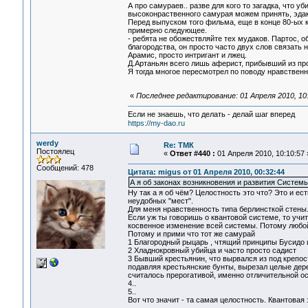
А про самураев.. разве для кого то загадка, что 
высоконраственного самурая можем принять, эда
Перед выпуском того фильма, еще в конце 80-ых к
примерно следующее.
- ребята не обожествляйте тех мудаков. Партос, о
благородства, он просто часто двух слов связать н
Арамис, просто интригант и лжец.
Д.Артаньян всего лишь аферист, прибывший из пр
Я тогда многое пересмотрел по поводу нравственн
«
Последнее редактирование: 01 Апреля 2010, 10
Если не знаешь, что делать - делай шаг вперед
https://my-dao.ru
werdy
Re: ТМК
Постоялец
«
Ответ #440 :
01 Апреля 2010, 10:10:57 
Сообщений: 478
Цитата: migus от 01 Апреля 2010, 00:32:44
А я об законах возникновения и развития Систем
Ну так а я об чём? Целостность это что? Это и е
неудобных "мест".
Для меня нравственность типа берлинсткой стены. 
Если уж ты говоришь о квантовой системе, то учи
косвенное изменение всей системы. Потому любой 
Потому и прими что тот же самурай
1 Благородный рыцарь , чтящий принципы Бусидо 
2 Хладнокровный убийца и часто просто садист
3 Бывший крестьянин, что вырвался из под крепос
подавляя крестьянские бунты, вырезал целые дерев
считалось прерогативой, именно отличительной о
4..
5..
Вот что значит - та самая целостность. Квантовая