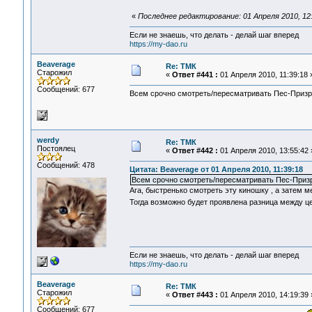
«
Последнее редактирование: 01 Апреля 2010, 12
Если не знаешь, что делать - делай шаг вперед
https://my-dao.ru
Beaverage
Re: ТМК
Старожил
«
Ответ #441 :
01 Апреля 2010, 11:39:18 
Сообщений: 677
Всем срочно смотреть/пересматривать Пес-Призра
werdy
Re: ТМК
Постоялец
«
Ответ #442 :
01 Апреля 2010, 13:55:42 
Сообщений: 478
Цитата: Beaverage от 01 Апреля 2010, 11:39:18
Всем срочно смотреть/пересматривать Пес-Призр
Ага, быстренько смотреть эту киношку , а затем м
Тогда возможно будет проявлена разница между 
Если не знаешь, что делать - делай шаг вперед
https://my-dao.ru
Beaverage
Re: ТМК
Старожил
«
Ответ #443 :
01 Апреля 2010, 14:19:39 
Сообщений: 677