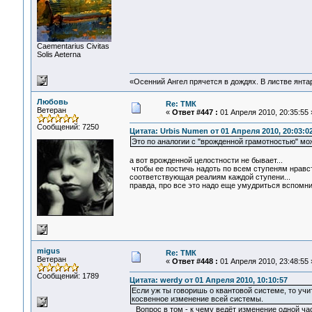
Сaementarius Civitas
Solis Aeterna
«Осенний Ангел прячется в дождях. В листве янтарн
Любовь
Re: ТМК
Ветеран
«
Ответ #447 :
01 Апреля 2010, 20:35:55 
Сообщений: 7250
Цитата: Urbis Numen от 01 Апреля 2010, 20:03:0
Это по аналогии с "врожденной грамотностью" мо
а вот врожденной целостности не бывает...
чтобы ее постичь надоть по всем ступеням нравств
соответствующая реалиям каждой ступени...
правда, про все это надо еще умудриться вспомнит
migus
Re: ТМК
Ветеран
«
Ответ #448 :
01 Апреля 2010, 23:48:55 
Сообщений: 1789
Цитата: werdy от 01 Апреля 2010, 10:10:57
Если уж ты говоришь о квантовой системе, то уч
косвенное изменение всей системы.
Вопрос в том - к чему ведёт изменение одной час