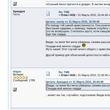
«Осенний Ангел прячется в дождях. В листве янтарн
Ариадна
Re: ТМК
Гость
«
Ответ #432 :
31 Марта 2010, 20:44:48 »
Цитата: werdy от 31 Марта 2010, 16:59:49
По поводу той самой нравственности. Она конечн
быстрыми ударами, к примеру, первым отрубить но
это не возмущало. Считалось круто, если самурай
при том сердца.
Верди, ты меня без меча убиваешь своими расс
Пощади моё женско сердце
Жуть какая! Этот случай ничего общего с нравств
Другой пример для объяснений целостности найти
migus
Re: ТМК
Ветеран
«
Ответ #433 :
31 Марта 2010, 21:06:36 »
Сообщений: 1789
Цитата: Ариадна от 31 Марта 2010, 20:44:48
Верди, ты меня без меча убиваешь своими расс
Пощади моё женско сердце
...может мы так, случайно, подсознание Верди вс