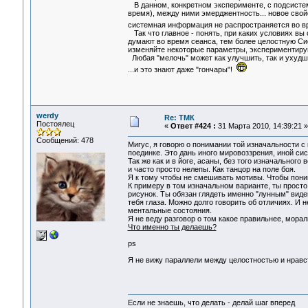
В данном, конкретном эксперименте, с подсистема
время), между ними эмерджентность... новое свой
системная информация не распространяется во вр
Так что главное - понять, при каких условиях в
думают во время сеанса, тем более целостную Си
изменяйте некоторые параметры, экспериментируй
Любая "мелочь" может как улучшить, так и ухуд
...и это знают даже "гончары"!
werdy
Re: ТМК
Постоялец
«
Ответ #424 :
31 Марта 2010, 14:39:21 »
Сообщений: 478
Мигус, я говорю о понимании той изначальности с 
поединке. Это дань иного мировоззрения, иной сис
Так же как и в йоге, асаны, без того изначальног
и часто просто нелепы. Как танцор на поле боя.
Я к тому чтобы не смешивать мотивы. Чтобы пони
К примеру в том изначальном варианте, ты просто
рисунок. Ты обязан глядеть именно "лунным" виден
тебя глаза. Можно долго говорить об отличиях. И
ментальные состояния.
Я не веду разговор о том какое правильнее, мораль
Что именно ты делаешь?
ps
Я не вижу параллели между целостностью и нра
Если не знаешь, что делать - делай шаг вперед