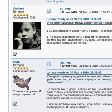
https://my-dao.ru
Любовь
Re: ТМК
Ветеран
«
Ответ #425 :
31 Марта 2010, 15:09:22 »
Сообщений: 7250
Цитата: werdy от 31 Марта 2010, 14:39:21
Я не вижу параллели между целостностью и нрав
а Вы воспитываете целостность в детях, не опир
а что такое нравственность в Вашем понимании?
по мне так это - целостность эмоций... которая в
пользуется ментальная логика...
kadh
Re: ТМК
Ветеран
«
Ответ #426 :
31 Марта 2010, 15:39:08 »
Сообщений: 1207
Цитата: werdy от 30 Марта 2010, 22:38:46
Самурай к примеру в древней японии, мог убить к
рубить его тело, испытывая остроту и постановку 
"материале".
Не совсем так. И даже - совсем не так. Действит
Я очень сексуален! И
были вторым сословием после самураев (все остал
ваще - прелесть!
тогда искусство изготовления мечей в Японии стоя
своеобразным магическим актом.
И всё же, по большому счёту, Верди прав. Есть о
подтверждено. И надо учитывать.