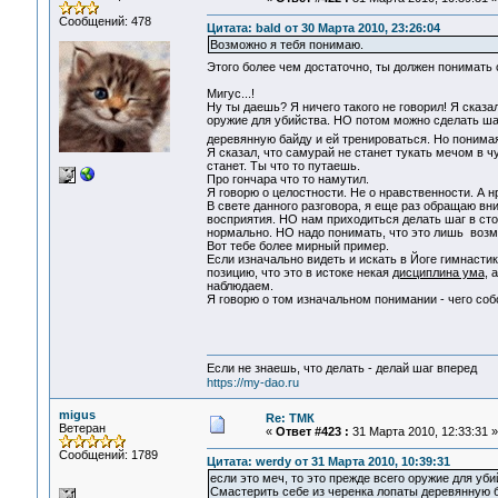
Сообщений: 478
Цитата: bald от 30 Марта 2010, 23:26:04
Возможно я тебя понимаю.
Этого более чем достаточно, ты должен понимать
Мигус...!
Ну ты даешь? Я ничего такого не говорил! Я сказал
оружие для убийства. НО потом можно сделать шаг
деревянную байду и ей тренироваться. Но понимая, 
Я сказал, что самурай не станет тукать мечом в ч
станет. Ты что то путаешь.
Про гончара что то намутил.
Я говорю о целостности. Не о нравственности. А 
В свете данного разговора, я еще раз обращаю вни
восприятия. НО нам приходиться делать шаг в стор
нормально. НО надо понимать, что это лишь возмо
Вот тебе более мирный пример.
Если изначально видеть и искать в Йоге гимнастик
позицию, что это в истоке некая
дисциплина ума
, 
наблюдаем.
Я говорю о том изначальном понимании - чего со
Если не знаешь, что делать - делай шаг вперед
https://my-dao.ru
migus
Re: ТМК
Ветеран
«
Ответ #423 :
31 Марта 2010, 12:33:31 »
Сообщений: 1789
Цитата: werdy от 31 Марта 2010, 10:39:31
если это меч, то это прежде всего оружие для уби
Смастерить себе из черенка лопаты деревянную ба