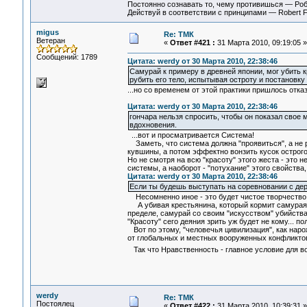
Постоянно сознавать то, чему противишься — Ро
Действуй в соответствии с принципами — Robert 
migus
Re: ТМК
Ветеран
«
Ответ #421 :
31 Марта 2010, 09:19:05 »
Сообщений: 1789
Цитата: werdy от 30 Марта 2010, 22:38:46
Самурай к примеру в древней японии, мог убить к
рубить его тело, испытывая остроту и постановку
...но со временем от этой практики пришлось отказ
Цитата: werdy от 30 Марта 2010, 22:38:46
гончара нельзя спросить, чтобы он показал свое м
вдохновения.
...вот и просматривается Система!
Заметь, что система должна "проявиться", а не р
кувшины, а потом эффектно вонзить кусок острого 
Но не смотря на всю "красоту" этого жеста - это н
системы, а наоборот - "потухание" этого свойства
Цитата: werdy от 30 Марта 2010, 22:38:46
Если ты будешь выступать на соревновании с дер
Несомненно иное - это будет чистое творчество. 
А убивая крестьянина, который кормит самурая -
пределе, самурай со своим "искусством" убийства 
"Красоту" сего деяния зрить уж будет не кому... п
Вот по этому, "человечья цивилизация", как нар
от глобальных и местных вооруженных конфликтов,
Так что Нравственность - главное условие для в
werdy
Re: ТМК
Постоялец
«
Ответ #422 :
31 Марта 2010, 10:39:31 »