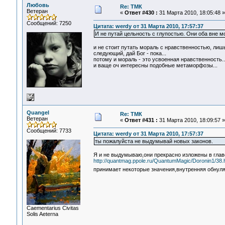
Любовь
Re: ТМК
Ветеран
«
Ответ #430 :
31 Марта 2010, 18:05:48 »
Сообщений: 7250
Цитата: werdy от 31 Марта 2010, 17:57:37
И не путай цельность с глупостью. Они оба вне м
и не стоит путать мораль с нравственностью, лиш
следующий, дай Бог - пока...
потому и мораль - это усвоенная нравственность...
и ваще оч интересны подобные метаморфозы...
Quangel
Re: ТМК
Ветеран
«
Ответ #431 :
31 Марта 2010, 18:09:57 »
Сообщений: 7733
Цитата: werdy от 31 Марта 2010, 17:57:37
ты пожалуйста не выдумывай новых законов.
Я и не выдумываю,они прекрасно изложены в главе
http://quantmag.ppole.ru/QuantumMagic/Doronin1/38.
принимает некоторые значения,внутренняя обнул
Сaementarius Civitas
Solis Aeterna