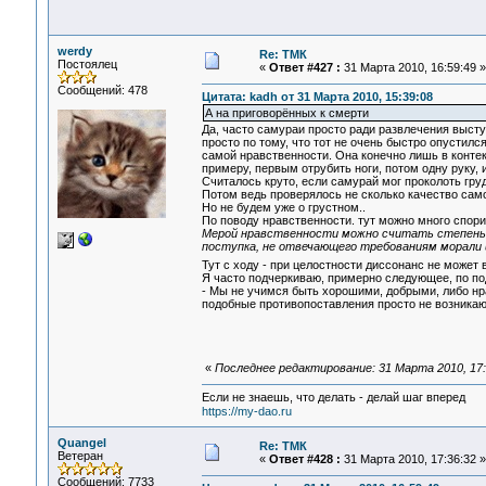
werdy
Re: ТМК
Постоялец
«
Ответ #427 :
31 Марта 2010, 16:59:49 »
Сообщений: 478
Цитата: kadh от 31 Марта 2010, 15:39:08
А на приговорённых к смерти
Да, часто самураи просто ради развлечения высту
просто по тому, что тот не очень быстро опустилс
самой нравственности. Она конечно лишь в конте
примеру, первым отрубить ноги, потом одну руку, 
Считалось круто, если самурай мог проколоть груд
Потом ведь проверялось не сколько качество само
Но не будем уже о грустном..
По поводу нравственности. тут можно много спори
Мерой нравственности можно считать степень к
поступка, не отвечающего требованиям морали
Тут с ходу - при целостности диссонанс не может
Я часто подчеркиваю, примерно следующее, по п
- Мы не учимся быть хорошими, добрыми, либо нр
подобные противопоставления просто не возникаю
«
Последнее редактирование: 31 Марта 2010, 17:
Если не знаешь, что делать - делай шаг вперед
https://my-dao.ru
Quangel
Re: ТМК
Ветеран
«
Ответ #428 :
31 Марта 2010, 17:36:32 »
Сообщений: 7733