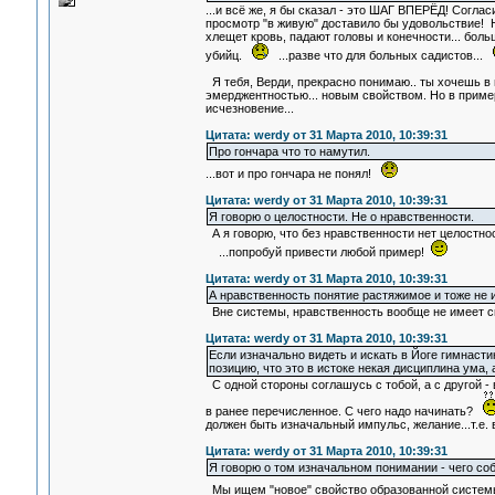
...и всё же, я бы сказал - это ШАГ ВПЕРЁД! Соглас
просмотр "в живую" доставило бы удовольствие! Но
хлещет кровь, падают головы и конечности... бол
убийц.
...разве что для больных садистов...
Я тебя, Верди, прекрасно понимаю.. ты хочешь в п
эмерджентностью... новым свойством. Но в пример
исчезновение...
Цитата: werdy от 31 Марта 2010, 10:39:31
Про гончара что то намутил.
...вот и про гончара не понял!
Цитата: werdy от 31 Марта 2010, 10:39:31
Я говорю о целостности. Не о нравственности.
А я говорю, что без нравственности нет целостнос
...попробуй привести любой пример!
Цитата: werdy от 31 Марта 2010, 10:39:31
А нравственность понятие растяжимое и тоже не 
Вне системы, нравственность вообще не имеет 
Цитата: werdy от 31 Марта 2010, 10:39:31
Если изначально видеть и искать в Йоге гимнастик
позицию, что это в истоке некая дисциплина ума,
С одной стороны соглашусь с тобой, а с другой - 
в ранее перечисленное. С чего надо начинать?
должен быть изначальный импульс, желание...т.е. в
Цитата: werdy от 31 Марта 2010, 10:39:31
Я говорю о том изначальном понимании - чего с
Мы ищем "новое" свойство образованной систе