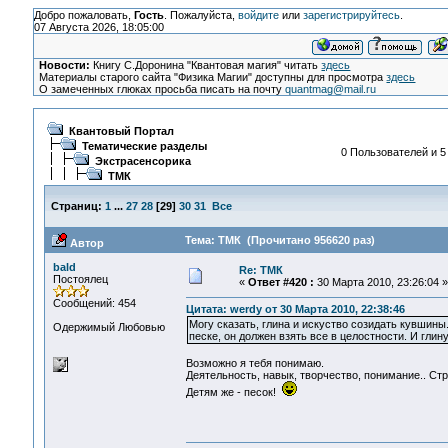
Добро пожаловать,
Гость
. Пожалуйста,
войдите
или
зарегистрируйтесь
.
07 Августа 2026, 18:05:00
Новости:
Книгу С.Доронина "Квантовая магия" читать
здесь
Материалы старого сайта "Физика Магии" доступны для просмотра
здесь
О замеченных глюках просьба писать на почту
quantmag@mail.ru
Квантовый Портал
Тематические разделы
0 Пользователей и 5
Экстрасенсорика
ТМК
Страниц:
1
...
27
28
[
29
]
30
31
Все
Тема: ТМК (Прочитано 956620 раз)
Автор
bald
Re: ТМК
Постоялец
«
Ответ #420 :
30 Марта 2010, 23:26:04 »
Сообщений: 454
Цитата: werdy от 30 Марта 2010, 22:38:46
Могу сказать, глина и искуство созидать кувшины.
Одержимый Любовью
песке, он должен взять все в целостности. И глин
Возможно я тебя понимаю.
Деятельность, навык, творчество, понимание.. Стр
Детям же - песок!