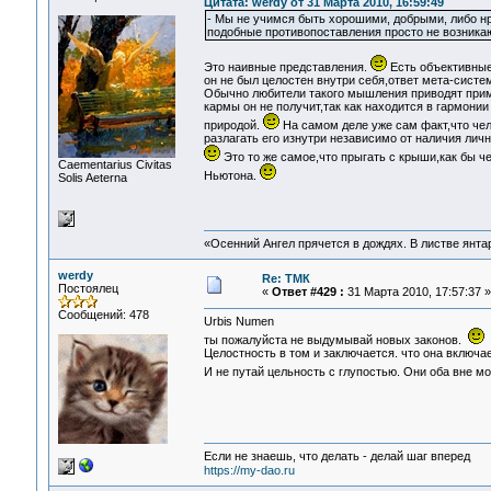
Цитата: werdy от 31 Марта 2010, 16:59:49
- Мы не учимся быть хорошими, добрыми, либо нр
подобные противопоставления просто не возникаю
Это наивные представления.
Есть объективные 
он не был целостен внутри себя,ответ мета-систем
Обычно любители такого мышления приводят приме
кармы он не получит,так как находится в гармонии
природой.
На самом деле уже сам факт,что чел
разлагать его изнутри независимо от наличия лич
Это то же самое,что прыгать с крыши,как бы че
Сaementarius Civitas
Ньютона.
Solis Aeterna
«Осенний Ангел прячется в дождях. В листве янтарн
werdy
Re: ТМК
Постоялец
«
Ответ #429 :
31 Марта 2010, 17:57:37 »
Сообщений: 478
Urbis Numen
ты пожалуйста не выдумывай новых законов.
Целостность в том и заключается. что она включа
И не путай цельность с глупостью. Они оба вне м
Если не знаешь, что делать - делай шаг вперед
https://my-dao.ru