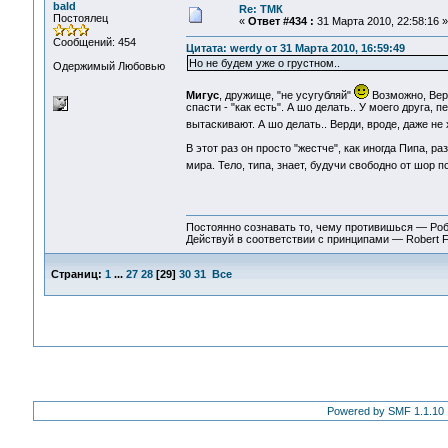
bald
Re: ТМК
Постоялец
«
Ответ #434 :
31 Марта 2010, 22:58:16 »
Сообщений: 454
Цитата: werdy от 31 Марта 2010, 16:59:49
Но не будем уже о грустном..
Одержимый Любовью
Мигус
, дружище, "не усугубляй"
Возможно, Верд
спасти - "как есть". А шо делать.. У моего друга,
вытаскивают. А шо делать.. Верди, вроде, даже не 
В этот раз он просто "жестче", как иногда Пипа, 
мира. Тело, типа, знает, будучи свободно от шор 
Постоянно сознавать то, чему противишься — Ро
Действуй в соответствии с принципами — Robert 
Страниц:
1
...
27
28
[
29
]
30
31
Все
Powered by SMF 1.1.10