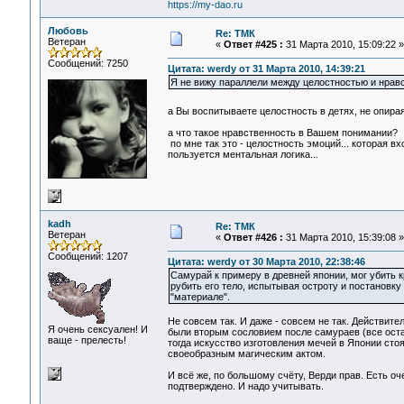
https://my-dao.ru
Любовь
Re: ТМК
Ветеран
«
Ответ #425 :
31 Марта 2010, 15:09:22 »
Сообщений: 7250
Цитата: werdy от 31 Марта 2010, 14:39:21
Я не вижу параллели между целостностью и нрав
а Вы воспитываете целостность в детях, не опир
а что такое нравственность в Вашем понимании?
по мне так это - целостность эмоций... которая в
пользуется ментальная логика...
kadh
Re: ТМК
Ветеран
«
Ответ #426 :
31 Марта 2010, 15:39:08 »
Сообщений: 1207
Цитата: werdy от 30 Марта 2010, 22:38:46
Самурай к примеру в древней японии, мог убить к
рубить его тело, испытывая остроту и постановку 
"материале".
Не совсем так. И даже - совсем не так. Действит
Я очень сексуален! И
были вторым сословием после самураев (все остал
ваще - прелесть!
тогда искусство изготовления мечей в Японии стоя
своеобразным магическим актом.
И всё же, по большому счёту, Верди прав. Есть о
подтверждено. И надо учитывать.