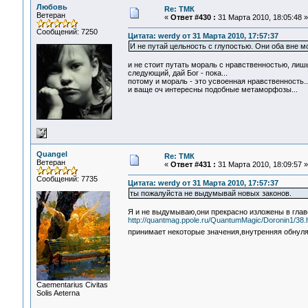
Любовь
Re: ТМК
Ветеран
«
Ответ #430 :
31 Марта 2010, 18:05:48 »
Сообщений: 7250
Цитата: werdy от 31 Марта 2010, 17:57:37
И не путай цельность с глупостью. Они оба вне м
и не стоит путать мораль с нравственностью, лиш
следующий, дай Бог - пока...
потому и мораль - это усвоенная нравственность...
и ваще оч интересны подобные метаморфозы...
Quangel
Re: ТМК
Ветеран
«
Ответ #431 :
31 Марта 2010, 18:09:57 »
Сообщений: 7735
Цитата: werdy от 31 Марта 2010, 17:57:37
ты пожалуйста не выдумывай новых законов.
Я и не выдумываю,они прекрасно изложены в главе
http://quantmag.ppole.ru/QuantumMagic/Doronin1/38.
принимает некоторые значения,внутренняя обнул
Сaementarius Civitas
Solis Aeterna