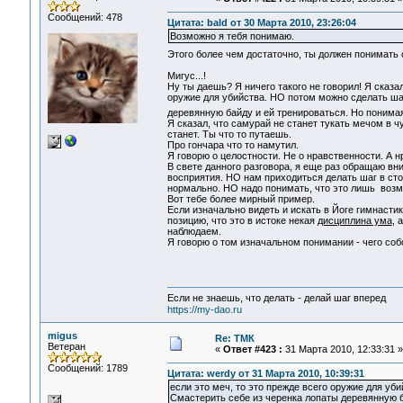
Сообщений: 478
Цитата: bald от 30 Марта 2010, 23:26:04
Возможно я тебя понимаю.
Этого более чем достаточно, ты должен понимать
Мигус...!
Ну ты даешь? Я ничего такого не говорил! Я сказал
оружие для убийства. НО потом можно сделать шаг
деревянную байду и ей тренироваться. Но понимая, 
Я сказал, что самурай не станет тукать мечом в ч
станет. Ты что то путаешь.
Про гончара что то намутил.
Я говорю о целостности. Не о нравственности. А 
В свете данного разговора, я еще раз обращаю вни
восприятия. НО нам приходиться делать шаг в стор
нормально. НО надо понимать, что это лишь возмо
Вот тебе более мирный пример.
Если изначально видеть и искать в Йоге гимнастик
позицию, что это в истоке некая
дисциплина ума
, 
наблюдаем.
Я говорю о том изначальном понимании - чего со
Если не знаешь, что делать - делай шаг вперед
https://my-dao.ru
migus
Re: ТМК
Ветеран
«
Ответ #423 :
31 Марта 2010, 12:33:31 »
Сообщений: 1789
Цитата: werdy от 31 Марта 2010, 10:39:31
если это меч, то это прежде всего оружие для уби
Смастерить себе из черенка лопаты деревянную ба