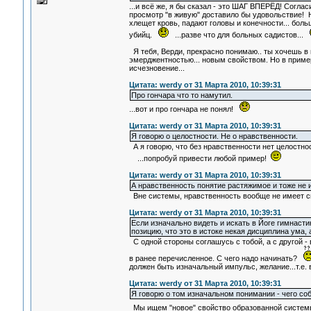
...и всё же, я бы сказал - это ШАГ ВПЕРЁД! Соглас
просмотр "в живую" доставило бы удовольствие! Но
хлещет кровь, падают головы и конечности... бол
убийц.
...разве что для больных садистов...
Я тебя, Верди, прекрасно понимаю.. ты хочешь в п
эмерджентностью... новым свойством. Но в пример
исчезновение...
Цитата: werdy от 31 Марта 2010, 10:39:31
Про гончара что то намутил.
...вот и про гончара не понял!
Цитата: werdy от 31 Марта 2010, 10:39:31
Я говорю о целостности. Не о нравственности.
А я говорю, что без нравственности нет целостнос
...попробуй привести любой пример!
Цитата: werdy от 31 Марта 2010, 10:39:31
А нравственность понятие растяжимое и тоже не 
Вне системы, нравственность вообще не имеет 
Цитата: werdy от 31 Марта 2010, 10:39:31
Если изначально видеть и искать в Йоге гимнастик
позицию, что это в истоке некая дисциплина ума,
С одной стороны соглашусь с тобой, а с другой - 
в ранее перечисленное. С чего надо начинать?
должен быть изначальный импульс, желание...т.е. в
Цитата: werdy от 31 Марта 2010, 10:39:31
Я говорю о том изначальном понимании - чего с
Мы ищем "новое" свойство образованной систе