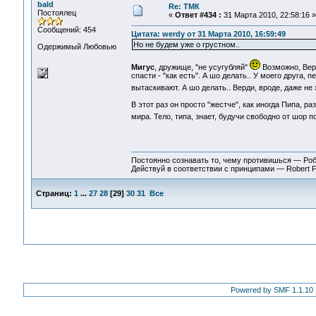
bald
Re: ТМК
Постоялец
«
Ответ #434 :
31 Марта 2010, 22:58:16 »
Сообщений: 454
Цитата: werdy от 31 Марта 2010, 16:59:49
Но не будем уже о грустном..
Одержимый Любовью
Мигус
, дружище, "не усугубляй"
Возможно, Верд
спасти - "как есть". А шо делать.. У моего друга,
вытаскивают. А шо делать.. Верди, вроде, даже не 
В этот раз он просто "жестче", как иногда Пипа, 
мира. Тело, типа, знает, будучи свободно от шор 
Постоянно сознавать то, чему противишься — Ро
Действуй в соответствии с принципами — Robert 
Страниц:
1
...
27
28
[
29
]
30
31
Все
Powered by SMF 1.1.10