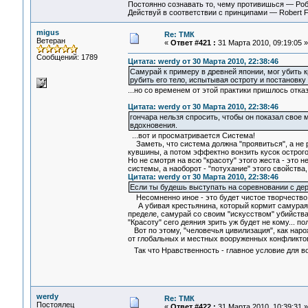
Постоянно сознавать то, чему противишься — Ро
Действуй в соответствии с принципами — Robert 
migus
Re: ТМК
Ветеран
«
Ответ #421 :
31 Марта 2010, 09:19:05 »
Сообщений: 1789
Цитата: werdy от 30 Марта 2010, 22:38:46
Самурай к примеру в древней японии, мог убить к
рубить его тело, испытывая остроту и постановку
...но со временем от этой практики пришлось отказ
Цитата: werdy от 30 Марта 2010, 22:38:46
гончара нельзя спросить, чтобы он показал свое м
вдохновения.
...вот и просматривается Система!
Заметь, что система должна "проявиться", а не р
кувшины, а потом эффектно вонзить кусок острого 
Но не смотря на всю "красоту" этого жеста - это н
системы, а наоборот - "потухание" этого свойства
Цитата: werdy от 30 Марта 2010, 22:38:46
Если ты будешь выступать на соревновании с дер
Несомненно иное - это будет чистое творчество. 
А убивая крестьянина, который кормит самурая -
пределе, самурай со своим "искусством" убийства 
"Красоту" сего деяния зрить уж будет не кому... п
Вот по этому, "человечья цивилизация", как нар
от глобальных и местных вооруженных конфликтов,
Так что Нравственность - главное условие для в
werdy
Re: ТМК
Постоялец
«
Ответ #422 :
31 Марта 2010, 10:39:31 »