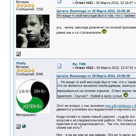
Ветеран
«
Ответ #411 :
30 Марта 2010, 10:16:07 »
Сообщений: 7250
Цитата: Beaverage от 30 Марта 2010, 10:06:38
Но ваще-то мой месседж был в том, что с такими
угу... жизнь завсегда развлечет по полной программ
равно как и со статанализом
Vitaliy
Re: ТМК
Ветеран
«
Ответ #412 :
30 Марта 2010, 15:47:52 »
Сообщений: 5586
Цитата: Beaverage от 30 Марта 2010, 10:06:38
... Но ваще-то мой месседж был в том, что с так
что не является жизненно необходимым, маяться 
вмешиваться на полном серьезе.. Ответ жизни тип
приятеля - Скучно? - Набей в жопу сучья.
Этот же вопрос у нас возникал
при обсуждении с 
движется усилиями исследователей и научного о
Материалист
Когда готовят в серию новый самолет - судьбу ег
вскусом к исследовательской работе. Что только 
практике и не предполагаются... Так что, посовет
своим как есть?
Нет... я ни на чем не настаиваю. Это не то дело, 