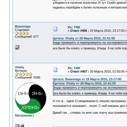
убедимся в наличии мальчика. И тут Скайп-демонс
надеюсь перейдём к более полезным и интересн
Beaverage
Re: ТМК
Старожил
«
Ответ #406 :
29 Марта 2010, 23:17:00 »
Сообщений: 677
Цитата: Vitaliy от 29 Марта 2010, 22:41:59
надо проверять и перепроверять на эксперимента
ага было бы клево, к примеру, Изида б на тебя пор
Vitaliy
Re: ТМК
Ветеран
«
Ответ #407 :
30 Марта 2010, 01:50:05 »
Сообщений: 5586
Цитата: Beaverage от 29 Марта 2010, 23:17:00
Цитата: Vitaliy от 29 Марта 2010, 22:41:59
надо проверять и перепроверять на эксперимент
ага было бы клево, к примеру, Изида б на тебя по
А что ж... идея! Сговариваемся, пишем программу и
оказывается называют...
типо
. С ней никаких дел 
Давай так... сперва ты мне сам порчу выстраивае
Материалист