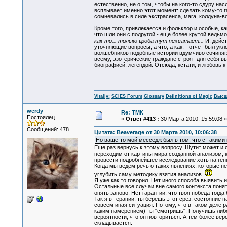
естественно, не о том, чтобы на кого-то сдуру на
всплывает именно этот момент: сделать кому-то га
сомневались в силе экстрасенса, мага, колдуна-в
Кроме того, привлекается и фольклор и особые, к
что шли они с подругой - еще более крутой ведьмой
как-то... только гроба тут нехватает...
И, дейст
уточняющие вопросы, а что, а как, - отчет был у
волшебников подобные истории вдумчиво сочиняютс
всему, эзотерические граждане строят для себя 
биографией, легендой. Отсюда, кстати, и любовь к
Vitaliy:
SCIES Forum
Glossary
Definitions of Magic
Высш
werdy
Re: ТМК
Постоялец
«
Ответ #413 :
30 Марта 2010, 15:59:08 »
Сообщений: 478
Цитата: Beaverage от 30 Марта 2010, 10:06:38
Но ваще-то мой месседж был в том, что с такими
Еще раз вернусь к этому вопросу. Шутит может и ст
переходим от картины мира созданной анализом, к
провести подробнейшее исследование хоть на генно
Когда мы ведем речь о таких явлениях, которые н
углубить саму методику взятия анализов
Я уже как то говорил. Нет иного способа выявить 
Остальные все случаи вне самого контекста поняти
опять заново. Нет гарантии, что твоя победа тогда
Так я в терапии, ты берешь этот срез, состояние 
совсем иная ситуация. Потому, что в таком деле р
каким намерением) ты "смотришь". Получишь либо
вероятности, что он повториться. А тем более вер
складывается.