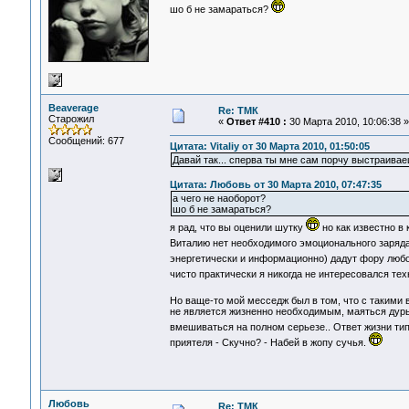
шо б не замараться?
Beaverage
Re: ТМК
Старожил
«
Ответ #410 :
30 Марта 2010, 10:06:38 »
Сообщений: 677
Цитата: Vitaliy от 30 Марта 2010, 01:50:05
Давай так... сперва ты мне сам порчу выстраива
Цитата: Любовь от 30 Марта 2010, 07:47:35
а чего не наоборот?
шо б не замараться?
я рад, что вы оценили шутку
но как известно в 
Виталию нет необходимого эмоционального заряда,
энергетически и информационно) дадут фору лю
чисто практически я никогда не интересовался те
Но ваще-то мой месседж был в том, что с такими
не является жизненно необходимым, маяться дурью
вмешиваться на полном серьезе.. Ответ жизни тип
приятеля - Скучно? - Набей в жопу сучья.
Любовь
Re: ТМК