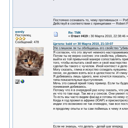
Постоянно сознавать то, чему противишься — Ро
Действуй в соответствии с принципами — Robert 
werdy
Re: ТМК
Постоялец
«
Ответ #419 :
30 Марта 2010, 22:38:46 »
Сообщений: 478
Цитата: bald от 30 Марта 2010, 21:10:07
Не слишком ли ты обобщаешь его свойство "убива
Я согласен, что это звучит немного настораживающ
Потом ты не верно соотнес эти свойства, убивать
выйти из той привычной манере сопоставлять при
того, чтобы испытать свой меч и своё мастерство 
сделал бы такого с чучелом. Иной контекст и дело
Могу сказать, глина и искуство созидать кувшины. 
песке, он должен взять все в целостности. И глин
Я добиваюсь лишь одного, мне хочется показать, 
типа показательные выступления.
Мечь это самый яркий тому пример. Если ты будеш
понимания добиваюсь.
Потому что я в очередной раз хочу сказать, что
их что то там еще. Так же и у сенсов. Они умеют г
То есть мы часто видим фасад и готовы по нему с
Когда я год прожил в африке (ЮАР) и присмотрелся
индии это возможно не так очевидно, там все пост
я продолжу опыты и ты сам поймешь к чему я кло
Если не знаешь, что делать - делай шаг вперед