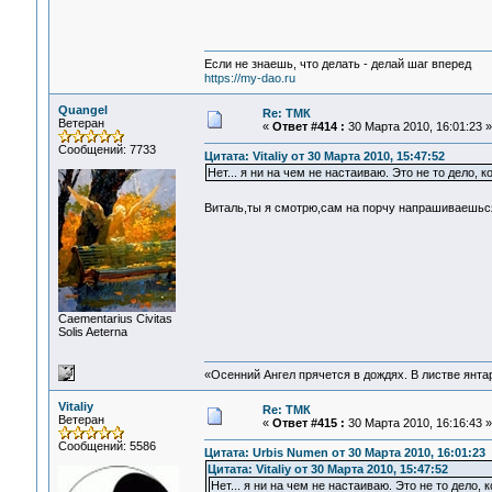
Если не знаешь, что делать - делай шаг вперед
https://my-dao.ru
Quangel
Re: ТМК
Ветеран
«
Ответ #414 :
30 Марта 2010, 16:01:23 »
Сообщений: 7733
Цитата: Vitaliy от 30 Марта 2010, 15:47:52
Нет... я ни на чем не настаиваю. Это не то дело,
Виталь,ты я смотрю,сам на порчу напрашиваешь
Сaementarius Civitas
Solis Aeterna
«Осенний Ангел прячется в дождях. В листве янтарн
Vitaliy
Re: ТМК
Ветеран
«
Ответ #415 :
30 Марта 2010, 16:16:43 »
Сообщений: 5586
Цитата: Urbis Numen от 30 Марта 2010, 16:01:23
Цитата: Vitaliy от 30 Марта 2010, 15:47:52
Нет... я ни на чем не настаиваю. Это не то дело