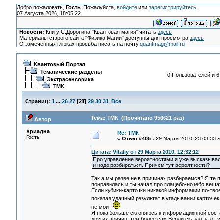
Добро пожаловать,
Гость
. Пожалуйста,
войдите
или
зарегистрируйтесь
.
07 Августа 2026, 18:05:22
Новости:
Книгу С.Доронина "Квантовая магия" читать
здесь
Материалы старого сайта "Физика Магии" доступны для просмотра
здесь
О замеченных глюках просьба писать на почту
quantmag@mail.ru
Квантовый Портал
Тематические разделы
0 Пользователей и 6
Экстрасенсорика
ТМК
Страниц:
1
...
26
27
[
28
]
29
30
31
Все
Тема: ТМК (Прочитано 956621 раз)
Автор
Ариадна
Re: ТМК
Гость
«
Ответ #405 :
29 Марта 2010, 23:03:33 »
Цитата: Vitaliy от 29 Марта 2010, 12:32:12
Про управление вероятностями я уже высказывался
и надо разбираться. Причем тут вероятности?
Так а мы разве не в причинах разбираемся? Я те 
понравилась и ты начал про плацебо-ноцебо вещат
Если кубики-карточки никакой информации по-твое
показал удачный результат в угадывании карточек
не мои
Я пока больше склоняюсь к информационной соста
других причин, тем более сам Верди сказал, что т