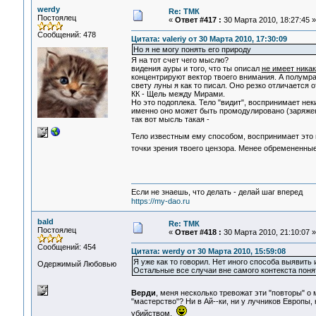
werdy
Re: ТМК
Постоялец
«
Ответ #417 :
30 Марта 2010, 18:27:45 »
Сообщений: 478
Цитата: valeriy от 30 Марта 2010, 17:30:09
Но я не могу понять его природу
Я на тот счет чего мыслю?
видения ауры и того, что ты описал
не имеет ника
концентрируют вектор твоего внимания. А полумра
свету луны я как то писал. Оно резко отличается 
КК - Щель между Мирами.
Но это подоплека. Тело "видит", воспринимает нек
именно оно может быть промодулировано (заряже
так вот мысль такая -
Тело известным ему способом, воспринимает это 
точки зрения твоего цензора. Менее обремененные
Если не знаешь, что делать - делай шаг вперед
https://my-dao.ru
bald
Re: ТМК
Постоялец
«
Ответ #418 :
30 Марта 2010, 21:10:07 »
Сообщений: 454
Цитата: werdy от 30 Марта 2010, 15:59:08
Я уже как то говорил. Нет иного способа выявить 
Одержимый Любовью
Остальные все случаи вне самого контекста поняти
Верди
, меня несколько тревожат эти "повторы" о
"мастерство"? Ни в Ай--ки, ни у лучников Европы
убийством.