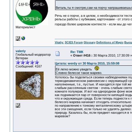
Виталь,ты я смотрю,сам на порчу напрашиваеш
Речь не о порче, а в целом, о необходимости тес
рельсы работы с кубиками, карточками - от этого
гораздо более широком контексте - если мы до че
Материалист
Vitaliy:
SCIES Forum
Glossary
Definitions of Magic
Высш
valeriy
Re: ТМК
Глобальный модератор
«
Ответ #416 :
30 Марта 2010, 17:30:09 »
Ветеран
Цитата: werdy от 30 Марта 2010, 15:59:08
Сообщений: 4167
Её легко можно увидеть
Словно белесое такое марево.
Хотелось бы поделиться своими наблюдениями подо
термодинамическом равновесии с окружающей сред
наполненные, т.е., пустые. И находятся при той ж
слабым рассеянным светом - очень слабым светом,
комнате полумрак. И вот на однородном фоне можн
как поднимается пар от поверхности кипящей воды
что и окружающая среда. Если теперь поднести к г
белесого марева начинает отходить относительно 
по направлению к тонкому металлическому штырю. 
все эти смещения, если только не удалять далеко 
природу. Казалось бы, если предмет находится в 
маревом?