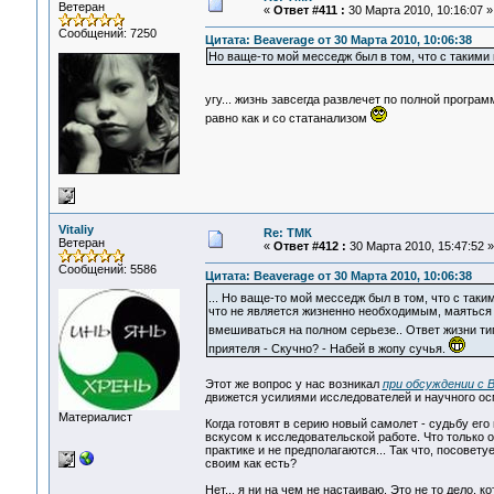
Ветеран
«
Ответ #411 :
30 Марта 2010, 10:16:07 »
Сообщений: 7250
Цитата: Beaverage от 30 Марта 2010, 10:06:38
Но ваще-то мой месседж был в том, что с такими
угу... жизнь завсегда развлечет по полной программ
равно как и со статанализом
Vitaliy
Re: ТМК
Ветеран
«
Ответ #412 :
30 Марта 2010, 15:47:52 »
Сообщений: 5586
Цитата: Beaverage от 30 Марта 2010, 10:06:38
... Но ваще-то мой месседж был в том, что с так
что не является жизненно необходимым, маяться 
вмешиваться на полном серьезе.. Ответ жизни тип
приятеля - Скучно? - Набей в жопу сучья.
Этот же вопрос у нас возникал
при обсуждении с 
движется усилиями исследователей и научного о
Материалист
Когда готовят в серию новый самолет - судьбу ег
вскусом к исследовательской работе. Что только 
практике и не предполагаются... Так что, посовет
своим как есть?
Нет... я ни на чем не настаиваю. Это не то дело, 