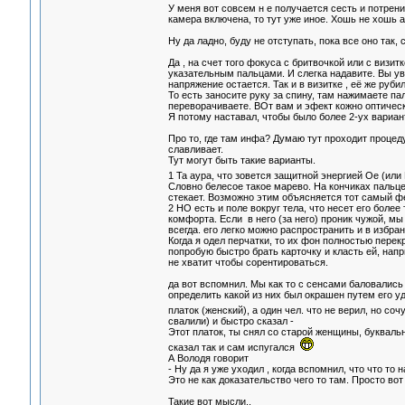
У меня вот совсем н е получается сесть и потрени
камера включена, то тут уже иное. Хошь не хошь а
Ну да ладно, буду не отступать, пока все оно так, 
Да , на счет того фокуса с бритвочкой или с визи
указательным пальцами. И слегка надавите. Вы уви
напряжение остается. Так и в визитке , её же руби
То есть заносите руку за спину, там нажимаете пал
переворачиваете. ВОт вам и эфект кожно оптическ
Я потому наставал, чтобы было более 2-ух вариант
Про то, где там инфа? Думаю тут проходит процед
славливает.
Тут могут быть такие варианты.
1 Та аура, что зовется защитной энергией Ое (или
Словно белесое такое марево. На кончиках пальце
стекает. Возможно этим объясняется тот самый ф
2 НО есть и поле вокруг тела, что несет его бол
комфорта. Если в него (за него) проник чужой, мы
всегда. его легко можно распространить и в избр
Когда я одел перчатки, то их фон полностью перекр
попробую быстро брать карточку и класть ей, напр
не хватит чтобы сорентироваться.
да вот вспомнил. Мы как то с сенсами баловались
определить какой из них был окрашен путем его у
платок (женский), а один чел. что не верил, но со
свалили) и быстро сказал -
Этот платок, ты снял со старой женщины, букваль
сказал так и сам испугался
А Володя говорит
- Ну да я уже уходил , когда вспомнил, что что то
Это не как доказательство чего то там. Просто вот 
Такие вот мысли..