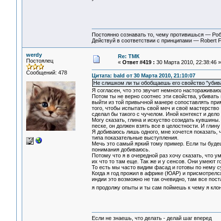
Постоянно сознавать то, чему противишься — Ро
Действуй в соответствии с принципами — Robert 
werdy
Re: ТМК
Постоялец
«
Ответ #419 :
30 Марта 2010, 22:38:46 »
Сообщений: 478
Цитата: bald от 30 Марта 2010, 21:10:07
Не слишком ли ты обобщаешь его свойство "убива
Я согласен, что это звучит немного настораживающ
Потом ты не верно соотнес эти свойства, убивать
выйти из той привычной манере сопоставлять при
того, чтобы испытать свой меч и своё мастерство 
сделал бы такого с чучелом. Иной контекст и дело
Могу сказать, глина и искуство созидать кувшины. 
песке, он должен взять все в целостности. И глин
Я добиваюсь лишь одного, мне хочется показать, 
типа показательные выступления.
Мечь это самый яркий тому пример. Если ты будеш
понимания добиваюсь.
Потому что я в очередной раз хочу сказать, что
их что то там еще. Так же и у сенсов. Они умеют г
То есть мы часто видим фасад и готовы по нему с
Когда я год прожил в африке (ЮАР) и присмотрелся
индии это возможно не так очевидно, там все пост
я продолжу опыты и ты сам поймешь к чему я кло
Если не знаешь, что делать - делай шаг вперед