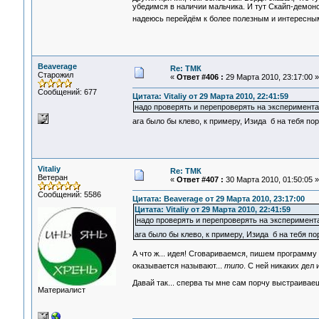
убедимся в наличии мальчика. И тут Скайп-демонс
надеюсь перейдём к более полезным и интересн
Beaverage
Re: ТМК
Старожил
«
Ответ #406 :
29 Марта 2010, 23:17:00 »
Сообщений: 677
Цитата: Vitaliy от 29 Марта 2010, 22:41:59
надо проверять и перепроверять на эксперимента
ага было бы клево, к примеру, Изида б на тебя пор
Vitaliy
Re: ТМК
Ветеран
«
Ответ #407 :
30 Марта 2010, 01:50:05 »
Сообщений: 5586
Цитата: Beaverage от 29 Марта 2010, 23:17:00
Цитата: Vitaliy от 29 Марта 2010, 22:41:59
надо проверять и перепроверять на эксперимент
ага было бы клево, к примеру, Изида б на тебя по
А что ж... идея! Сговариваемся, пишем программу и
оказывается называют...
типо
. С ней никаких дел 
Давай так... сперва ты мне сам порчу выстраивае
Материалист