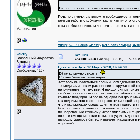
Виталь,ты я смотрю,сам на порчу напрашиваеш
Речь не о порче, а в целом, о необходимости тес
рельсы работы с кубиками, карточками - от этого
гораздо более широком контексте - если мы до че
Материалист
Vitaliy:
SCIES Forum
Glossary
Definitions of Magic
Высш
valeriy
Re: ТМК
Глобальный модератор
«
Ответ #416 :
30 Марта 2010, 17:30:09 »
Ветеран
Цитата: werdy от 30 Марта 2010, 15:59:08
Сообщений: 4167
Её легко можно увидеть
Словно белесое такое марево.
Хотелось бы поделиться своими наблюдениями подо
термодинамическом равновесии с окружающей сред
наполненные, т.е., пустые. И находятся при той ж
слабым рассеянным светом - очень слабым светом,
комнате полумрак. И вот на однородном фоне можн
как поднимается пар от поверхности кипящей воды
что и окружающая среда. Если теперь поднести к г
белесого марева начинает отходить относительно 
по направлению к тонкому металлическому штырю. 
все эти смещения, если только не удалять далеко 
природу. Казалось бы, если предмет находится в 
маревом?