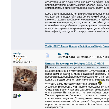
естественно, не о том, чтобы на кого-то сдуру на
всплывает именно этот момент: сделать кому-то га
сомневались в силе экстрасенса, мага, колдуна-в
Кроме того, привлекается и фольклор и особые, к
что шли они с подругой - еще более крутой ведьмой
как-то... только гроба тут нехватает...
И, дейст
уточняющие вопросы, а что, а как, - отчет был у
волшебников подобные истории вдумчиво сочиняютс
всему, эзотерические граждане строят для себя 
биографией, легендой. Отсюда, кстати, и любовь к
Vitaliy:
SCIES Forum
Glossary
Definitions of Magic
Высш
werdy
Re: ТМК
Постоялец
«
Ответ #413 :
30 Марта 2010, 15:59:08 »
Сообщений: 478
Цитата: Beaverage от 30 Марта 2010, 10:06:38
Но ваще-то мой месседж был в том, что с такими
Еще раз вернусь к этому вопросу. Шутит может и ст
переходим от картины мира созданной анализом, к
провести подробнейшее исследование хоть на генно
Когда мы ведем речь о таких явлениях, которые н
углубить саму методику взятия анализов
Я уже как то говорил. Нет иного способа выявить 
Остальные все случаи вне самого контекста поняти
опять заново. Нет гарантии, что твоя победа тогда
Так я в терапии, ты берешь этот срез, состояние 
совсем иная ситуация. Потому, что в таком деле р
каким намерением) ты "смотришь". Получишь либо
вероятности, что он повториться. А тем более вер
складывается.