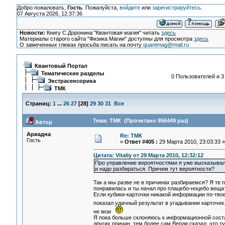
Добро пожаловать,
Гость
. Пожалуйста,
войдите
или
зарегистрируйтесь
.
07 Августа 2026, 12:37:36
Новости:
Книгу С.Доронина "Квантовая магия" читать
здесь
Материалы старого сайта "Физика Магии" доступны для просмотра
здесь
О замеченных глюках просьба писать на почту
quantmag@mail.ru
Квантовый Портал
Тематические разделы
0 Пользователей и 3
Экстрасенсорика
ТМК
Страниц:
1
...
26
27
[
28
]
29
30
31
Все
Тема: ТМК (Прочитано 956449 раз)
Автор
Ариадна
Re: ТМК
Гость
«
Ответ #405 :
29 Марта 2010, 23:03:33 »
Цитата: Vitaliy от 29 Марта 2010, 12:32:12
Про управление вероятностями я уже высказывался
и надо разбираться. Причем тут вероятности?
Так а мы разве не в причинах разбираемся? Я те 
понравилась и ты начал про плацебо-ноцебо вещат
Если кубики-карточки никакой информации по-твое
показал удачный результат в угадывании карточек
не мои
Я пока больше склоняюсь к информационной соста
других причин, тем более сам Верди сказал, что т