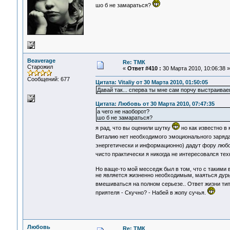
шо б не замараться?
Beaverage
Re: ТМК
Старожил
«
Ответ #410 :
30 Марта 2010, 10:06:38 »
Сообщений: 677
Цитата: Vitaliy от 30 Марта 2010, 01:50:05
Давай так... сперва ты мне сам порчу выстраива
Цитата: Любовь от 30 Марта 2010, 07:47:35
а чего не наоборот?
шо б не замараться?
я рад, что вы оценили шутку
но как известно в 
Виталию нет необходимого эмоционального заряда,
энергетически и информационно) дадут фору лю
чисто практически я никогда не интересовался те
Но ваще-то мой месседж был в том, что с такими
не является жизненно необходимым, маяться дурью
вмешиваться на полном серьезе.. Ответ жизни тип
приятеля - Скучно? - Набей в жопу сучья.
Любовь
Re: ТМК