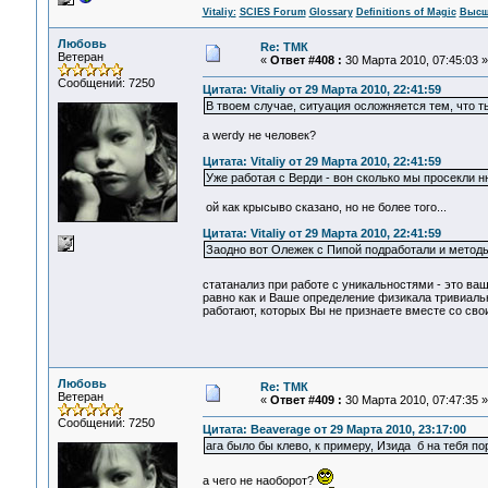
Vitaliy:
SCIES Forum
Glossary
Definitions of Magic
Высш
Любовь
Re: ТМК
Ветеран
«
Ответ #408 :
30 Марта 2010, 07:45:03 »
Сообщений: 7250
Цитата: Vitaliy от 29 Марта 2010, 22:41:59
В твоем случае, ситуация осложняется тем, что 
а werdy не человек?
Цитата: Vitaliy от 29 Марта 2010, 22:41:59
Уже работая с Верди - вон сколько мы просекли 
ой как крысыво сказано, но не более того...
Цитата: Vitaliy от 29 Марта 2010, 22:41:59
Заодно вот Олежек с Пипой подработали и методы 
статанализ при работе с уникальностями - это ва
равно как и Ваше определение физикала тривиальн
работают, которых Вы не признаете вместе со сво
Любовь
Re: ТМК
Ветеран
«
Ответ #409 :
30 Марта 2010, 07:47:35 »
Сообщений: 7250
Цитата: Beaverage от 29 Марта 2010, 23:17:00
ага было бы клево, к примеру, Изида б на тебя пор
а чего не наоборот?