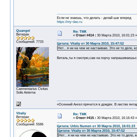
Если не знаешь, что делать - делай шаг вперед
https://my-dao.ru
Quangel
Re: ТМК
Ветеран
«
Ответ #414 :
30 Марта 2010, 16:01:23 »
Сообщений: 7733
Цитата: Vitaliy от 30 Марта 2010, 15:47:52
Нет... я ни на чем не настаиваю. Это не то дело,
Виталь,ты я смотрю,сам на порчу напрашиваешь
Сaementarius Civitas
Solis Aeterna
«Осенний Ангел прячется в дождях. В листве янтарн
Vitaliy
Re: ТМК
Ветеран
«
Ответ #415 :
30 Марта 2010, 16:16:43 »
Сообщений: 5586
Цитата: Urbis Numen от 30 Марта 2010, 16:01:23
Цитата: Vitaliy от 30 Марта 2010, 15:47:52
Нет... я ни на чем не настаиваю. Это не то дело