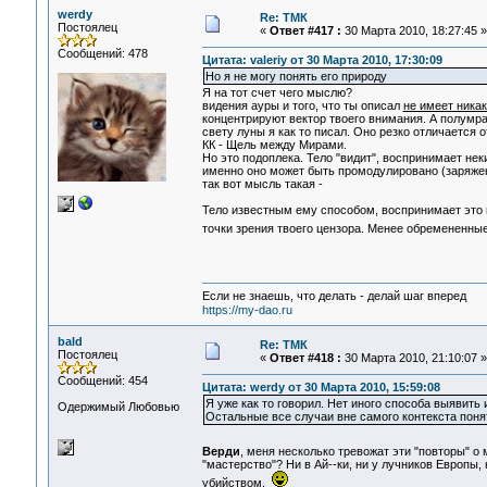
werdy
Re: ТМК
Постоялец
«
Ответ #417 :
30 Марта 2010, 18:27:45 »
Сообщений: 478
Цитата: valeriy от 30 Марта 2010, 17:30:09
Но я не могу понять его природу
Я на тот счет чего мыслю?
видения ауры и того, что ты описал
не имеет ника
концентрируют вектор твоего внимания. А полумра
свету луны я как то писал. Оно резко отличается 
КК - Щель между Мирами.
Но это подоплека. Тело "видит", воспринимает нек
именно оно может быть промодулировано (заряже
так вот мысль такая -
Тело известным ему способом, воспринимает это 
точки зрения твоего цензора. Менее обремененные
Если не знаешь, что делать - делай шаг вперед
https://my-dao.ru
bald
Re: ТМК
Постоялец
«
Ответ #418 :
30 Марта 2010, 21:10:07 »
Сообщений: 454
Цитата: werdy от 30 Марта 2010, 15:59:08
Я уже как то говорил. Нет иного способа выявить 
Одержимый Любовью
Остальные все случаи вне самого контекста поняти
Верди
, меня несколько тревожат эти "повторы" о
"мастерство"? Ни в Ай--ки, ни у лучников Европы
убийством.