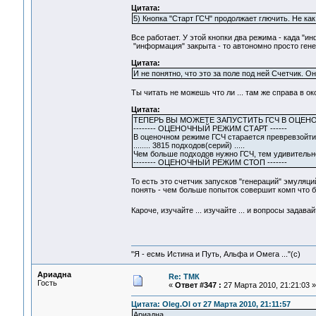
Цитата:
5) Кнопка "Старт ГСЧ" продолжает глючить. Не к
Все работает. У этой кнопки два режима - када "и
"информация" закрыта - то автономно просто генер
Цитата:
И не понятно, что это за поле под ней Счетчик. О
Ты читать не можешь что ли ... там же справа в о
Цитата:
ТЕПЕРЬ ВЫ МОЖЕТЕ ЗАПУСТИТЬ ГСЧ В ОЦЕН
-------- ОЦЕНОЧНЫЙ РЕЖИМ СТАРТ ------
В оценочном режиме ГСЧ старается превревзойти 
........ 3815 подходов(серий) .....
Чем больше подходов нужно ГСЧ, тем удивительн
-------- ОЦЕНОЧНЫЙ РЕЖИМ СТОП -------
То есть это счетчик запусков "генераций" эмуляци
понять - чем больше попыток совершит комп что бы
Кароче, изучайте ... изучайте ... и вопросы задава
"Я - есмь Истина и Путь, Альфа и Омега ..."(с)
Ариадна
Re: ТМК
Гость
«
Ответ #347 :
27 Марта 2010, 21:21:03 »
Цитата: Oleg.Ol от 27 Марта 2010, 21:11:57
Ариадна