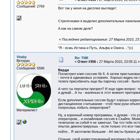
Сообщений: 2769
Вот так у меня на дисплее выглядит:
Стрелочками я выделил дополнительные панельки .
А как на самом деле?
«
Последнее редактирование: 27 Марта 2010, 23:
"Я - есмь Истина и Путь, Альфа и Омега ..."(с)
Vitaliy
Re: ТМК
Ветеран
«
Ответ #356 :
27 Марта 2010, 23:05:11 »
Сообщений: 5586
Верди
Посмотрел клип-сессию № 6. А затем пристыковал 
- почти в одинаковых условиях. Хорошо видно на гр
телеге присобачить еще бы парочку сессий - было
А чего ты перчатки презрел? И еще один вопрос: т
и думай... А ты - маленько в этот момент притор
Если дополнительные сессии будут хорошо коррели
дистанционное считывание - чтоб твои руки объект
попросишь побыть оператором?
Материалист
Ну, а коронный номер программы, я думаю - это у
оператором... и онлайновая сессия в Скайпе. Може
телепатии за собой я не замечал. Так что тебе ос
опытах демонстрируешь - если только это все-таки
пойти... Я заготовлю большие - А4 листы бумаги дл
Отныне, свой иллюстрационный материал буду ск