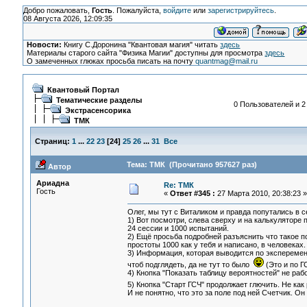
Добро пожаловать,
Гость
. Пожалуйста,
войдите
или
зарегистрируйтесь
.
08 Августа 2026, 12:09:35
Новости:
Книгу С.Доронина "Квантовая магия" читать
здесь
Материалы старого сайта "Физика Магии" доступны для просмотра
здесь
О замеченных глюках просьба писать на почту
quantmag@mail.ru
Квантовый Портал
Тематические разделы
0 Пользователей и 2
Экстрасенсорика
ТМК
Страниц:
1
...
22
23
[
24
]
25
26
...
31
Все
Тема: ТМК (Прочитано 957627 раз)
Автор
Ариадна
Re: ТМК
Гость
«
Ответ #345 :
27 Марта 2010, 20:38:23 »
Олег, мы тут с Виталиком и правда попутались в 
1) Вот посмотри, слева сверху и на калькуляторе
24 сессии и 1000 испытаний.
2) Ещё просьба подробней разъяснить что такое п
простоты 1000 как у тебя и написано, в человеках.
3) Информация, которая выводится по эксперемен
чтоб подглядеть, да не тут то было
(Это и по ГС
4) Кнопка "Показать таблицу вероятностей" не рабо
5) Кнопка "Старт ГСЧ" продолжает глючить. Не как
И не понятно, что это за поле под ней Счетчик. О