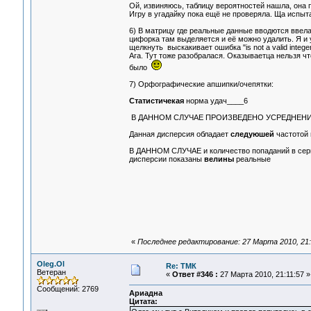
Ой, извиняюсь, таблицу вероятностей нашла, она
Игру в угадайку пока ещё не проверяла. Ща испыт
6) В матрицу где реальные данные вводются ввел
цифорка там выделяется и её можно удалить. Я и 
щелкнуть выскакивает ошибка "is not a valid integer
Ага. Тут тоже разобралася. Оказываетца нельзя чт
было
7) Орфографические апшипки/очепятки:
Cтатистичекая
норма удач____6
В ДАННОМ СЛУЧАЕ ПРОИЗВЕДЕНО УСРЕДНЕНИ
Данная дисперсия обладает
следуюшей
частотой 
В ДАННОМ СЛУЧАЕ и количество попаданий в серии 
дисперсии показаны
велины
реальные
«
Последнее редактирование: 27 Марта 2010, 21:
Oleg.Ol
Re: ТМК
Ветеран
«
Ответ #346 :
27 Марта 2010, 21:11:57 »
Сообщений: 2769
Ариадна
Цитата: