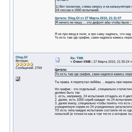
1) Вот посмотри, слева сверху и на калькуляторе
24 сессии и 1000 испытаний.
Цитата: Oleg.Ol от 27 Марта 2010, 21:11:57
Я ничего не пишу ... это дефолт абы чтобы было - 
Я не про ввод в поле, а про саму надпись, что над
То есть там где график, сами надписи кажись пер
Oleg.Ol
Re: ТМК
Ветеран
«
Ответ #348 :
27 Марта 2010, 21:35:24 »
Сообщений: 2769
Цитата:
То есть там где график, сами надписи кажись пер
Ты права. я перепутал лейблы ... видать при перек
Но график - это отдельный , специально статисти
должно быть так:
1. есть, например, 24 испытания отгадать из 4 цвет
2. далее, есть 1000 серий каждая по 24 испытания
3. далее внизу, специально чтобы понять что есть
усредненную серию из 24 усредненных результат
ТО есть типа каждое испытание состояло не из одн
попыткой (в точности как в том тесте о котором ты