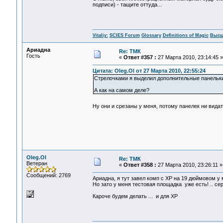
подписи) - тащите оттуда...
Vitaliy:
SCIES Forum
Glossary
Definitions of Magic
Высш
Ариадна
Re: ТМК
Гость
«
Ответ #357 :
27 Марта 2010, 23:14:45 »
Цитата: Oleg.Ol от 27 Марта 2010, 22:55:24
Стрелочками я выделил дополнительные панельки .
А как на самом деле?
Ну они и срезаны у меня, потому панелек ни вида
Oleg.Ol
Re: ТМК
Ветеран
«
Ответ #358 :
27 Марта 2010, 23:26:11 »
Сообщений: 2769
Ариадна, я тут завел комп с XP на 19 дюймовом у м
Но зато у меня тестовая площадка уже есть! .. с
Кароче будем делать ... и для XP