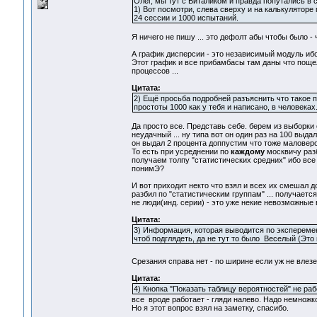
Олег, мы тут с Виталиком и правда попутались в 
1) Вот посмотри, слева сверху и на калькуляторе
24 сессии и 1000 испытаний.
Я ничего не пишу ... это дефолт абы чтобы было - 
А график дисперсии - это независимый модуль ибо
Этот график и все прибамбасы там даны что пощел
процессов ...
Цитата:
2) Ещё просьба подробней разъяснить что такое п
простоты 1000 как у тебя и написано, в человеках
Да просто все. Представь себе. берем из выборки 
неудачный ... ну типа вот он один раз на 100 выд
он выдал 2 процента доппустим что тоже маловероят
То есть при усреднении по
каждому
москвичу раз
получаем толпу "статистических средних" ибо вс
понимЭ?
И вот приходит некто что взял и всех их смешал д
разбил по "статистическим группам" ... получается 
не люди(инд. серии) - это уже некие невозможные
Цитата:
3) Информация, которая выводится по эксперемен
чтоб подглядеть, да не тут то было Веселый (Это 
Срезания справа нет - по ширине если уж не влезе
Цитата:
4) Кнопка "Показать таблицу вероятностей" не раб
все вроде работает - гляди налево. Надо немножк
Но я этот вопрос взял на заметку, спасибо.