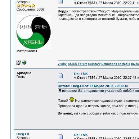
Ветеран
«
Ответ #353 :
27 Марта 2010, 22:22:11 »
Сообщений: 5586
Верди:
Посмотрел твой "Фокус". Индивидуальные о
карточке... да что угодно может быть: шероховато
помещаются в конверты из плотной бумаги, либо п
Материалист
Vitaliy:
SCIES Forum
Glossary
Definitions of Magic
Высш
Ариадна
Re: ТМК
Гость
«
Ответ #354 :
27 Марта 2010, 22:27:48 »
Цитата: Oleg.Ol от 27 Марта 2010, 22:06:18
Я исправил баг с надписями указанный тобой и вс
Пасиб
Исправленные надписи видю, а панельки
Проверила щас на втором компе, там ваще пипец,
Виталик
, ты хоть сообщи у тебя как с пояснени
Oleg.Ol
Re: ТМК
Ветеран
«
Ответ #355 :
27 Марта 2010, 22:55:24 »