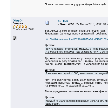
Погодь, посмотрим как у других будет. Може дейс
Oleg.Ol
Re: ТМК
Ветеран
«
Ответ #352 :
27 Марта 2010, 22:06:18 »
Сообщений: 2769
Вот, Ариадна, компилляция специально для тебя.
Я исправил баг с надписями указанный тобой и вс
http://letitbit.net/download/6220.62875a16bd5f165162
Цитата:
То что график - отдельный модуль, а не по реаль
А в остальном путаюсь. Где указывается что 10 
Да, это ставится в самом низу - и в распределен
усредненных результатов по 10 тестам, понимаеш
Как бы не один тест(попытка) - а усреднение по 10
Цитата:
А количество серий - 1000, это количество людей
Нет - это количество серий из 24 тестов, которые
подходам, попыткам, тестам ... который потом, кон
например не 10 попадаланий, а 10.45 ...
Такое усреднение помогает несколко снять фактор 
Цитата:
Каждый из 1000 человек прошел 24 испытания, при
одна серия.