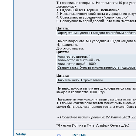
Ты правильно говоришь. Но только эти 10 раз усре
договоримся:
1. Отдельный тест. термин -
испытание
2. Несколько исполнений теста и усреднение резу
4. Совокупность усреднений - "серия, сессия".
5. Совокупность серий,сессий - это типа "метатест
Цитата:
Усреднять мы должны каждого по егойным собств
Ничего подобного. Мы усредняем 10 для каждого в
И, правильно:
Для этого пишем:
Цитата:
Количество цветов: 4
Количество испытаний - 24.
Количество серий - 1000.
Ставим галку: Учесть множественность подходов 
Цитата:
Так? Или нет? Строит глазки
Не знаю, поняла ты или нет ... но считается снач
каждая в количестве 1000 штук.
Наверное ты немножко путаешь сам факт испытания
Ты пойми, фактически тестов может быть сколько у
может быть результат одного теста, а может быть 
«
Последнее редактирование: 27 Марта 2010, 22:
"Я - есмь Истина и Путь, Альфа и Омега ..."(с)
Vitaliy
Re: ТМК