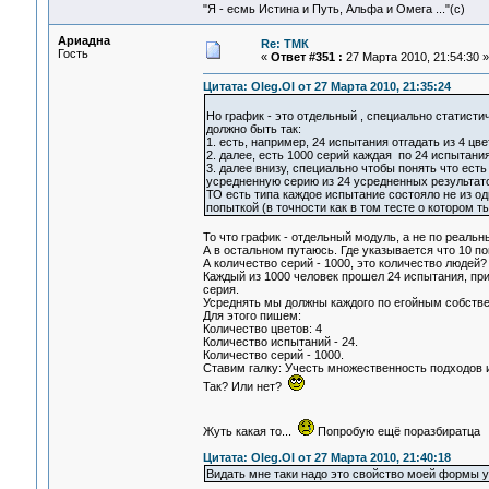
"Я - есмь Истина и Путь, Альфа и Омега ..."(с)
Ариадна
Re: ТМК
Гость
«
Ответ #351 :
27 Марта 2010, 21:54:30 »
Цитата: Oleg.Ol от 27 Марта 2010, 21:35:24
Но график - это отдельный , специально статисти
должно быть так:
1. есть, например, 24 испытания отгадать из 4 цве
2. далее, есть 1000 серий каждая по 24 испытания
3. далее внизу, специально чтобы понять что ест
усредненную серию из 24 усредненных результат
ТО есть типа каждое испытание состояло не из од
попыткой (в точности как в том тесте о котором ты
То что график - отдельный модуль, а не по реаль
А в остальном путаюсь. Где указывается что 10 п
А количество серий - 1000, это количество людей?
Каждый из 1000 человек прошел 24 испытания, прич
серия.
Усреднять мы должны каждого по егойным собстве
Для этого пишем:
Количество цветов: 4
Количество испытаний - 24.
Количество серий - 1000.
Ставим галку: Учесть множественность подходов и
Так? Или нет?
Жуть какая то...
Попробую ещё поразбиратца
Цитата: Oleg.Ol от 27 Марта 2010, 21:40:18
Видать мне таки надо это свойство моей формы