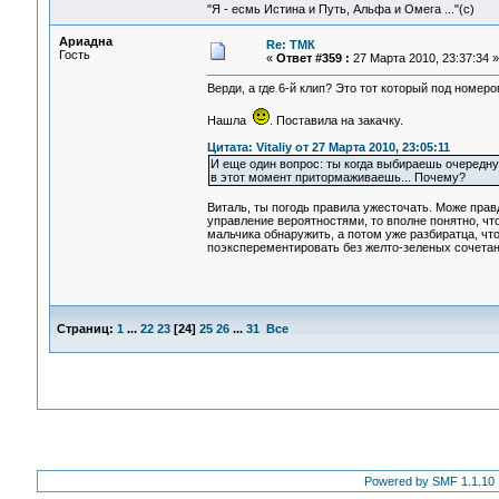
"Я - есмь Истина и Путь, Альфа и Омега ..."(с)
Ариадна
Re: ТМК
Гость
«
Ответ #359 :
27 Марта 2010, 23:37:34 »
Верди, а где 6-й клип? Это тот который под номеро
Нашла
. Поставила на закачку.
Цитата: Vitaliy от 27 Марта 2010, 23:05:11
И еще один вопрос: ты когда выбираешь очередную 
в этот момент притормаживаешь... Почему?
Виталь, ты погодь правила ужесточать. Може правд
управление вероятностями, то вполне понятно, чт
мальчика обнаружить, а потом уже разбиратца, что
поэксперементировать без желто-зеленых сочетан
Страниц:
1
...
22
23
[
24
]
25
26
...
31
Все
Powered by SMF 1.1.10