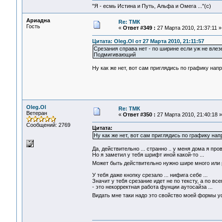
"Я - есмь Истина и Путь, Альфа и Омега ..."(с)
Ариадна
Re: ТМК
Гость
«
Ответ #349 :
27 Марта 2010, 21:37:11 »
Цитата: Oleg.Ol от 27 Марта 2010, 21:11:57
Срезания справа нет - по ширине если уж не влезе
Подмигивающий
Ну как же нет, вот сам приглядись по графику нап
Oleg.Ol
Re: ТМК
Ветеран
«
Ответ #350 :
27 Марта 2010, 21:40:18 »
Сообщений: 2769
Цитата:
Ну как же нет, вот сам приглядись по графику на
Да, действительно ... странно .. у меня дома я про
Но я заметил у тебя шрифт иной какой-то ...
Может быть действительно нужно шире много или р
У тебя даже кнопку срезало ... нифига себе ...
Значит у тебя срезание идет не по тексту, а по в
- это некорректная работа фунции аутосайза ...
Видать мне таки надо это свойство моей формы 