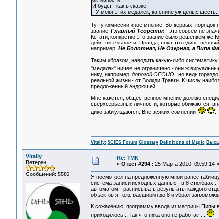
активности.
И будет , как в сказке.
- У меня этих медалек, на спине уж целых шесть..
Тут у комиссии иное мнение. Во-первых, порядок
звание:
Главный Теоретик
- это совсем не знач
Кстати, конкретно это звание было решением же К
действительности. Правда, пока это единственны
например,
Не Болотная, Не Озерная, а Пипа Ф
Таким образом, наводить какую-либо систематику
"медалек" ничем не ограничено - они ж вируальные
нику, например:
дорогой OEOUO!
, но ведь горазд
реальной жизни - от Володи Травки. К числу наиб
предложенный Андрюшей...
Мне кажется, общественное мнение должно специ
сверхсерьезные личности, которые обижаются, впа
дико заблуждаются. Вне всяких сомнений
.
Vitaliy:
SCIES Forum
Glossary
Definitions of Magic
Высш
Vitaliy
Re: ТМК
Ветеран
«
Ответ #294 :
25 Марта 2010, 09:59:14 »
Сообщений: 5586
Я посмотрел на предложенную мной ранее таблицу
система записи исходных данных - в 8 столбцах...
автоматом - расписывать результаты каждого от
объектов я тоже расширил до 8 и убрал загромож
К сожалению, программу ввода из матрицы Пипы в 
приходилось... Так что пока оно не работает...