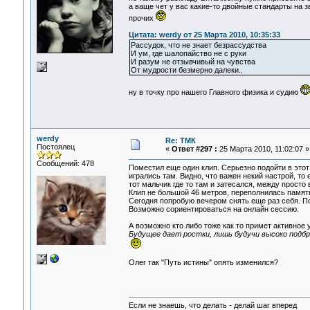
а ваще чет у вас какие-то двойные стандарты на з
прочих
Цитата: werdy от 25 Марта 2010, 10:35:33
Рассудок, что не знает безрассудства
И ум, где шалопайство не с руки
И разум не отзывчивый на чувства
От мудрости безмерно далеки..
ну в точку про нашего Главного физика и судию
werdy
Re: ТМК
Постоялец
«
Ответ #297 :
25 Марта 2010, 11:02:07 »
Сообщений: 478
Поместил еще один клип. Серьезно подойти в этот 
игрались там. Видно, что важен некий настрой, то
тот мальчик где то там и затесался, между просто 
Клип не большой 46 метров, переполнилась память
Сегодня попробую вечером снять еще раз себя. П
Возможно сориентироваться на онлайн сессию.
А возможно кто либо тоже как то примет активное 
Будущее дает ростки, лишь будучи высоко подб
Олег так "Путь истины" опять изменился?
Если не знаешь, что делать - делай шаг вперед