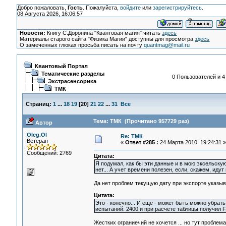
Добро пожаловать,
Гость
. Пожалуйста,
войдите
или
зарегистрируйтесь
.
08 Августа 2026, 16:06:57
Новости:
Книгу С.Доронина "Квантовая магия" читать
здесь
Материалы старого сайта "Физика Магии" доступны для просмотра
здесь
О замеченных глюках просьба писать на почту
quantmag@mail.ru
Квантовый Портал
Тематические разделы
0 Пользователей и 4
Экстрасенсорика
ТМК
Страниц:
1
...
18
19
[
20
]
21
22
...
31
Все
Тема: ТМК (Прочитано 957729 раз)
Автор
Oleg.Ol
Re: ТМК
Ветеран
«
Ответ #285 :
24 Марта 2010, 19:24:31 »
Сообщений: 2769
Цитата:
Я подумал, как бы эти данные и в мою эксельскую 
нет... А учет времени полезен, если, скажем, идут
Да нет проблем текущую дату при экспорте указыва
Цитата:
Это - конечно... И еще - может быть можно убрат
испытаний: 2400 и при расчете таблицы получил Floa
Жестких ограниечий не хочется ... но тут проблема 