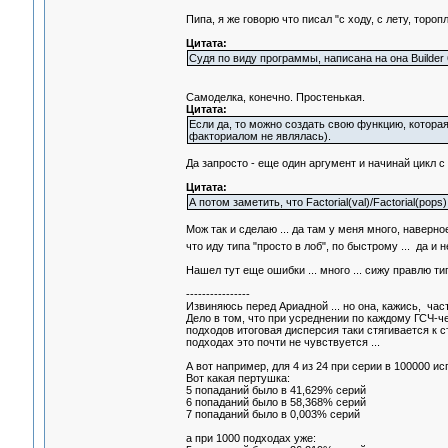
Пипа, я же говорю что писал "с ходу, с лету, торо
Цитата:
Судя по виду программы, написана на она Builder 
Самоделка, конечно. Простенькая.
Цитата:
Если да, то можно создать свою функцию, которая
факториалом не являлась).
Да запросто - еще один аргумент и начинай цикл с н
Цитата:
А потом заметить, что Factorial(val)/Factorial(po
Мож так и сделаю ... да там у меня много, наверное
что иду типа "просто в лоб", по быстрому ... да 
Нашел тут еще ошибки ... много ... сижу правлю т
----------------
Извиняюсь перед Ариадной ... но она, кажись, час
Дело в том, что при усреднении по каждому ГСЧ-ч
подходов итоговая дисперсия таки стягивается к 
подходах это почти не чувствуется ...
А вот например, для 4 из 24 при серии в 100000 и
Вот какая пертушка:
5 попаданий было в 41,629% серий
6 попаданий было в 58,368% серий
7 попаданий было в 0,003% серий
а при 1000 подходах уже: