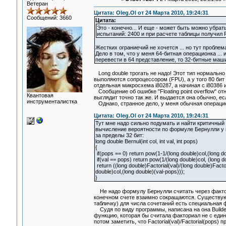
Ветеран
Цитата: Oleg.Ol от 24 Марта 2010, 19:24:31
Сообщений: 3660
Цитата:
Это - конечно... И еще - может быть можно убра
испытаний: 2400 и при расчете таблицы получил Flo
Жестких ограниечий не хочется ... но тут проблема
Дело в том, что у меня 64-битная операционка ... 
перевести в 64 представление, то 32-битные маши
Long double трогать не надо! Этот тип нормально
выполяются сопроцессором (FPU), а у того 80 бит
отдельная микросхема i80287, а начиная с i80386
Сообщение об ошибке "Floating point overflow" от
Квантовая
выглядит точно так же. И выдается она обычно, е
инструменталистка
Однако, странное дело, у меня обычная операци
Цитата: Oleg.Ol от 24 Марта 2010, 19:24:31
Тут мне надо сильно подумать и найти критичный 
вычисление вероятности по формуле Бернулли у м
за пределы 32 бит:
long double Bernul(int col, int val, int pops)
{
if(pops == 0) return pow(1-1/(long double)col,(long do
if(val == pops) return pow(1/(long double)col, (long d
return ((long double)Factorial(val)/(long double)Facto
double)col,(long double)(val-pops)));
}
Не надо формулу Бернулли считать через фактор
конечном счете взаимно сокращаются. Существуют
табличку) для числа сочетаний есть специальная 
Судя по виду программы, написана на она Builder 
функцию, которая бы считала факториал не с един
потом заметить, что Factorial(val)/Factorial(pops)