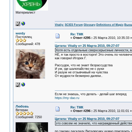
Материалист
Vitaliy:
SCIES Forum
Glossary
Definitions of Magic
Высш
werdy
Re: ТМК
Постоялец
«
Ответ #295 :
25 Марта 2010, 10:35:33 »
Сообщений: 478
Цитата: Vitaliy от 25 Марта 2010, 09:27:07
Хотя есть отдельные сверхсерьезные личности, 
НЕ, я так просто в восторге! Это очень по человеч
как говорил Игорек Г.
Рассудок, что не знает безрассудства
И ум, где шалопайство не с руки
И разум не отзывчивый на чувства
От мудрости безмерно далеки..
Если не знаешь, что делать - делай шаг вперед
https://my-dao.ru
Любовь
Re: ТМК
Ветеран
«
Ответ #296 :
25 Марта 2010, 11:01:01 »
Сообщений: 7250
Цитата: Vitaliy от 25 Марта 2010, 09:27:07
это совсем не значило, что награжденный действит
по такому раскладу Виталюсику нужно присвоить зв