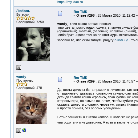
https://my-dao.ru
Любовь
Re: ТМК
Ветеран
«
Ответ #298 :
25 Марта 2010, 11:12:42 »
Сообщений: 7250
werdy
, клип выше всяких похвал...
про цвета просто надо подумать, может лучше брат
(оранжевый), желтый, (зеленый), голубой, (синий),
либо брать цвета только по цвет ауры включительн
забавно то, что если загнуть радугу
в кольцо
- то 
werdy
Re: ТМК
Постоялец
«
Ответ #299 :
25 Марта 2010, 11:45:57 »
Сообщений: 478
Да, цвета должны быть яркие и отличимые. там кстат
отгаданные отдавались, сильно не сужало сам выб
дети до самого конца игрались, пока кубики не кон
стороны игра, но смысл не в том, чтобы кубики уг
сказать, донести словами, через ум, логику (нап
и просто поймет, без особых убеждений.
Есть сложности в снятии клипов. Школа же не ре
чьи родители мне доверяют. А есть и такие, что с