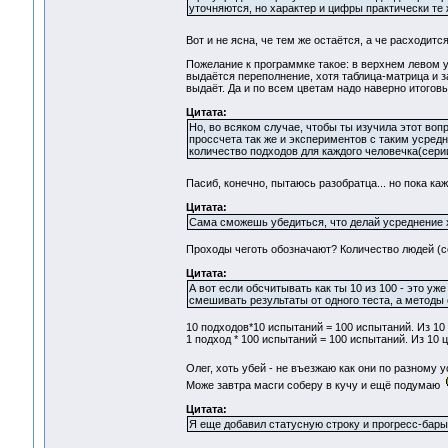
уточняются, но характер и цифры практически те ж
Вот и не ясна, че тем же остаётся, а че расходит
Пожелание к программке такое: в верхнем левом у
выдаётся переполнение, хотя таблица-матрица и з
выдаёт. Да и по всем цветам надо наверно итогов
Цитата:
Но, во всяком случае, чтобы ты изучила этот во
проссчета так же и экспериментов с таким усредн
количество подходов для каждого человечка(серии
Пасиб, конечно, пытаюсь разобратца... но пока к
Цитата:
Сама сможешь убедиться, что делай усреднение хо
Проходы чеготь обозначают? Количество людей (с
Цитата:
А вот если обсчитывать как ты 10 из 100 - это уж
смешивать результаты от одного теста, а методы об
10 подходов*10 испытаний = 100 испытаний. Из 1
1 подход * 100 испытаний = 100 испытаний. Из 10
Олег, хоть убей - не въезжаю как они по разному
Може завтра масги соберу в кучу и ещё подумаю
Цитата:
Я еще добавил статусную строку и прогресс-бары ч