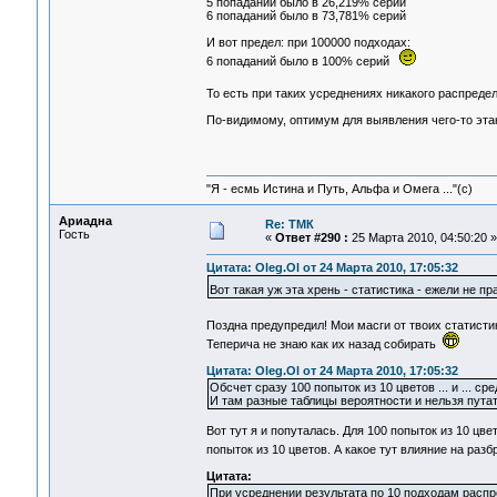
5 попаданий было в 26,219% серий
6 попаданий было в 73,781% серий
И вот предел: при 100000 подходах:
6 попаданий было в 100% серий
То есть при таких усреднениях никакого распредел
По-видимому, оптимум для выявления чего-то этако
"Я - есмь Истина и Путь, Альфа и Омега ..."(с)
Ариадна
Re: ТМК
Гость
«
Ответ #290 :
25 Марта 2010, 04:50:20 »
Цитата: Oleg.Ol от 24 Марта 2010, 17:05:32
Вот такая уж эта хрень - статистика - ежели не
Поздна предупредил! Мои масги от твоих статисти
Теперича не знаю как их назад собирать
Цитата: Oleg.Ol от 24 Марта 2010, 17:05:32
Обсчет сразу 100 попыток из 10 цветов ... и ... с
И там разные таблицы вероятности и нельзя путат
Вот тут я и попуталась. Для 100 попыток из 10 цв
попыток из 10 цветов. А какое тут влияние на ра
Цитата:
При усреднении результата по 10 подходам распре