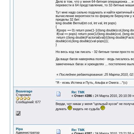
Дело в том, что у меня 64-битная операционка ... и
перевести в 64 представление, то 32-битные машин
Тут мне надо сильно подумать и найти критичный к
вычисление вероятности по формуле Бернулли у ме
пределы 32 бит:
long double Bernul(int col, int val, int pops)
{
if(pops == 0) return pow(1-1/(long double)col,(long do
if(val == pops) return pow(1/(long double)col, (long do
return ((long double)Factorial(val)/((long double)Fact
double)col,(long double)(val-pops)));
}
Но весь код так писать - 32 битные тачки просто п
Да ваще багов наверняка полно - ведь писалось все
замеченных багах и хрюнделях ... постепенно в
«
Последнее редактирование: 25 Марта 2010, 02:
"Я - есмь Истина и Путь, Альфа и Омега ..."(с)
Beaverage
Re: ТМК
Старожил
«
Ответ #286 :
24 Марта 2010, 20:10:39 »
Сообщений: 677
Верди, чот никак у меня "цельный кусок" не получа
думать
видать не судьба
Pipa
Re: ТМК
Администратор
«
Ответ #287 :
24 Марта 2010, 23:21:55 »