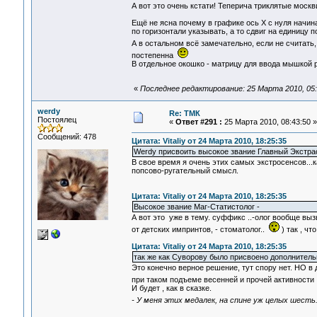
А вот это очень кстати! Теперича триклятые москв
Ещё не ясна почему в графике ось Х с нуля начина
по горизонтали указывать, а то сдвиг на единицу 
А в остальном всё замечательно, если не считать
постепенна
В отдельное окошко - матрицу для ввода мышкой ре
«
Последнее редактирование: 25 Марта 2010, 05:
werdy
Re: ТМК
Постоялец
«
Ответ #291 :
25 Марта 2010, 08:43:50 »
Сообщений: 478
Цитата: Vitaliy от 24 Марта 2010, 18:25:35
Werdy присвоить высокое звание Главный Экстра
В свое время я очень этих самых экстросенсов...к
попсово-ругательный смысл.
Цитата: Vitaliy от 24 Марта 2010, 18:25:35
Высокое звание Маг-Статистолог -
А вот это уже в тему. суффикс ..-олог вообще выз
от детских импринтов, - стоматолог..
) так , чт
Цитата: Vitaliy от 24 Марта 2010, 18:25:35
так же как Суворову было присвоено дополнительн
Это конечно верное решение, тут спору нет. НО в
при таком подъеме весенней и прочей активност
И будет , как в сказке.
- У меня этих медалек, на спине уж целых шесть.