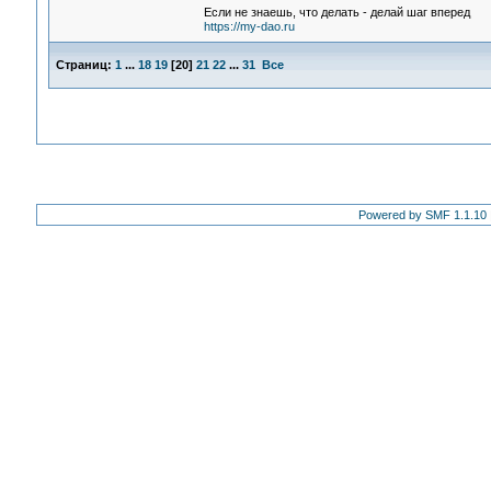
Если не знаешь, что делать - делай шаг вперед
https://my-dao.ru
Страниц:
1
...
18
19
[
20
]
21
22
...
31
Все
Powered by SMF 1.1.10