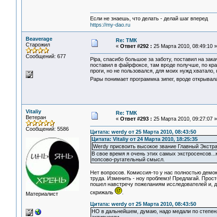
Если не знаешь, что делать - делай шаг вперед
https://my-dao.ru
Beaverage
Re: ТМК
Старожил
«
Ответ #292 :
25 Марта 2010, 08:49:10 »
Сообщений: 677
Pipa, спасибо большое за заботу, поставил на зака
поставил в файрфоксе, там вроде получше, по кра
проги, но не пользовался, для моих нужд хватало, 
Рары понимает программка зипег, вроде открывала
Vitaliy
Re: ТМК
Ветеран
«
Ответ #293 :
25 Марта 2010, 09:27:07 »
Сообщений: 5586
Цитата: werdy от 25 Марта 2010, 08:43:50
Цитата: Vitaliy от 24 Марта 2010, 18:25:35
Werdy присвоить высокое звание Главный Экстр
В свое время я очень этих самых экстросенсов...к
попсово-ругательный смысл.
Нет вопросов. Комиссия-то у нас полностью демо
труда. Изменить - ноу проблемз! Предлагай. Просто 
пошел навстречу пожеланиям исследователей и, д
скрижаль
.
Материалист
Цитата: werdy от 25 Марта 2010, 08:43:50
НО в дальнейшем, думаю, надо медали по степеня