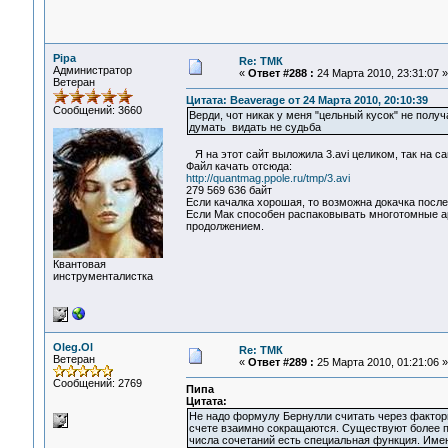
Pipa
Re: ТМК
Администратор
«
Ответ #288 :
24 Марта 2010, 23:31:07 »
Ветеран
Цитата: Beaverage от 24 Марта 2010, 20:10:39
Сообщений: 3660
Верди, чот никак у меня "цельный кусок" не получ
думать видать не судьба
Я на этот сайт выложила 3.avi целиком, так на са
Файл качать отсюда:
http://quantmag.ppole.ru/tmp/3.avi
279 569 636 байт
Если качалка хорошая, то возможна докачка после с
Если Мак способен распаковывать многотомные архи
продолжением.
Квантовая
инструменталистка
Oleg.Ol
Re: ТМК
Ветеран
«
Ответ #289 :
25 Марта 2010, 01:21:06 »
Сообщений: 2769
Пипа
Цитата:
Не надо формулу Бернулли считать через фактор
счете взаимно сокращаются. Существуют более пр
числа сочетаний есть специальная функция. Имен