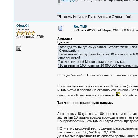
"Я - есмь Истина и Путь, Альфа и Омега ..."(с)
Oleg.Ol
Re: ТМК
Ветеран
«
Ответ #259 :
24 Марта 2010, 08:09:28 »
Сообщений: 2769
Ариадна
Цитата:
Олег, где-то ты тут смухлевал Строит глазки Глаз
Смеющийся
Пересчитай там должно быть не 10 попыток, а 100
способностей.
Т.е. для жителей Москвы нада считать так:
"10 цветов из 100 попыток 10 000 000 человек - и
Не надо "ля-ля" ... Ты ошибаешься ... но такова у
По условиям теста на сайте: там 10 окошек(попыток
И там четко и правильно сказано что наибольшая 
попыток из 10 цветов как я и считал
) ибо обсч
Так что я все правильно сделал.
----
А по твоему 10 цветов на 100 попыток - и хоть так
заставить 10 кратно подряд проходить весь тест б
Но, предположим, что там бы вдруг стали предлагат
НО! - это уже другой тест с другим распределение
уменьшается с 38,742% до 13,186% ...
Да и малые вероятности из области превышения "п