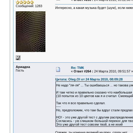
Сообщений: 1283
Интересно, а какая музыка будет (шум), если нижн
Ариадна
Re: ТМК
Гость
«
Ответ #264 :
24 Марта 2010, 09:51:57 »
Цитата: Oleg.Ol от 24 Марта 2010, 08:09:28
Не надо "ля-ля" ... Ты ошибаешься ... но такова 
И там четко и правильно сказано что наибольшая 
(10 попыток из 10 цветов как я и считал Смеющий
Так что я все правильно сделал.
----
Но, предположим, что там бы вдруг стали предлага
НО! - это уже другой тест с другим распределение
Согласись - уж слишком большой перекос для тво
Это уже другой тест совсем твой, а не ихий
Олежек, ты конечна великий мудрец, спору нет...