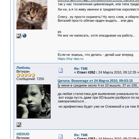
так у нас технигенная цивилизация, или типа трид
Хи-хи, а я то живу именно в тридевятом королевс
Олегу.. ну просто охринеть! Ну нету слов, и обертк
Виталий просто обязан орден выдать... или два.
ps
Не мог не написать, хотя опаздываю на работу...
Если не знаешь, что делать - делай шаг вперед
https://my-dao.ru
Любовь
Re: ТМК
Ветеран
«
Ответ #262 :
24 Марта 2010, 09:12:35 »
Сообщений: 7250
Цитата: Beaverage от 24 Марта 2010, 09:03:15
у меня в среднем около 4 из 10 вышло, 37 из 100,
да любая статистика для выявления уникальности н
вот когда пусть даже при бОльшем разбросе по к
заморачиваться...
но арифметика будет уже не Олежиной и уж тем б
OEOUO
Re: ТМК
Ветеран
«
Ответ #263 :
24 Марта 2010, 09:22:08 »