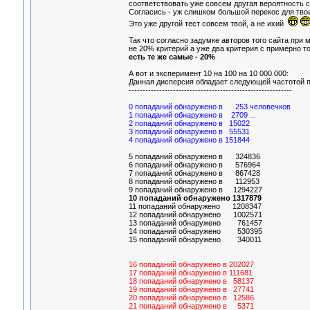
соответствовать уже совсем другая вероятность с
Согласись - уж слишком большой перекос для твои
Это уже другой тест совсем твой, а не ихий
Так что согласно задумке авторов того сайта при 
не 20% критерий а уже два критерия с примерно то
есть те же самые - 20%
А вот и эксперимент 10 на 100 на 10 000 000:
Данная дисперсия обладает следующей частотой 
-----------------------------------------------------------
0 попаданий обнаружено в 253 человечков
1 попаданий обнаружено в 2709 ...
2 попаданий обнаружено в 15022
3 попаданий обнаружено в 55531
4 попаданий обнаружено в 151844
5 попаданий обнаружено в 324836
6 попаданий обнаружено в 576964
7 попаданий обнаружено в 867428
8 попаданий обнаружено в 112953
9 попаданий обнаружено в 1294227
10 попаданий обнаружено 1317879
11 попаданий обнаружено 1208347
12 попаданий обнаружено 1002571
13 попаданий обнаружено 761457
14 попаданий обнаружено 530395
15 попаданий обнаружено 340011
16 попаданий обнаружено в 202027
17 попаданий обнаружено в 111681
18 попаданий обнаружено в 58137
19 попаданий обнаружено в 27741
20 попаданий обнаружено в 12586
21 попаданий обнаружено в 5371