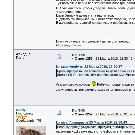
Тут возможно верно все что сказал Маэстро, рабо
НО это для того, чтобы угадали. Потом вообще д
заморачивались.
Цель была н е доказать, а научиться.
Я думаю, ты понимаешь. Цвета тоже хорошо, но эт
В дальнейшем у детей не возникали проблемы в ком
Если не знаешь, что делать - делай шаг вперед
https://my-dao.ru
Ариадна
Re: ТМК
Гость
«
Ответ #256 :
23 Марта 2010, 22:30:43 »
Цитата: werdy от 23 Марта 2010, 22:20:37
Брали предметы, по возможности дети сами их ст
Должны быть значимыми не абстрактными. Это важ
Ага, примерно поняла
Ребенку проще угадыват
запутанности, тем легче угадывается предмет и ч
werdy
Re: ТМК
Постоялец
«
Ответ #257 :
23 Марта 2010, 23:01:32 »
Сообщений: 478
Цитата: Ариадна от 23 Марта 2010, 22:30:43
Ребенку проще угадывать предмет, с которым он,
отличный ход! запутан.. в стиле форума. И конечн