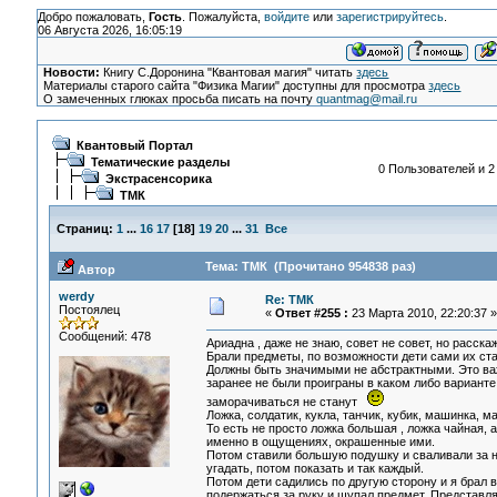
Добро пожаловать,
Гость
. Пожалуйста,
войдите
или
зарегистрируйтесь
.
06 Августа 2026, 16:05:19
Новости:
Книгу С.Доронина "Квантовая магия" читать
здесь
Материалы старого сайта "Физика Магии" доступны для просмотра
здесь
О замеченных глюках просьба писать на почту
quantmag@mail.ru
Квантовый Портал
Тематические разделы
0 Пользователей и 2
Экстрасенсорика
ТМК
Страниц:
1
...
16
17
[
18
]
19
20
...
31
Все
Тема: ТМК (Прочитано 954838 раз)
Автор
werdy
Re: ТМК
Постоялец
«
Ответ #255 :
23 Марта 2010, 22:20:37 »
Сообщений: 478
Ариадна , даже не знаю, совет не совет, но расска
Брали предметы, по возможности дети сами их ст
Должны быть значимыми не абстрактными. Это важн
заранее не были проиграны в каком либо варианте, 
заморачиваться не станут
Ложка, солдатик, кукла, танчик, кубик, машинка, м
То есть не просто ложка большая , ложка чайная
именно в ощущениях, окрашенные ими.
Потом ставили большую подушку и сваливали за не
угадать, потом показать и так каждый.
Потом дети садились по другую сторону и я брал в 
подержаться за руку и щупал предмет. Представля