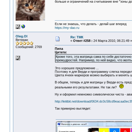
больше и ограничений на считывание вне "зоны д
Если не знаешь, что делать - делай шаг вперед
https://my-dao.ru
Oleg.Ol
Re: ТМК
Ветеран
«
Ответ #258 :
24 Марта 2010, 06:21:49 »
Сообщений: 2769
Пипа
Цитата:
Кроме того, эта матрица сама по себе достаточно
премудростей. Например, по ней видно, что желты
Это хорошее предложение ...
Поэтому я для Верди и программку слегка передел
Цвета ячеек-маркеров можно выбирать и менять ш
В общем, теперь и для матрицы у Верди есть пред
реальными его результатами. Не так ли?
Ну и оформил немножко символически чиста - авата
http://letitbit.net/download/0634.dc0c58cd9eacaa0ec
Так примерно выглядит: