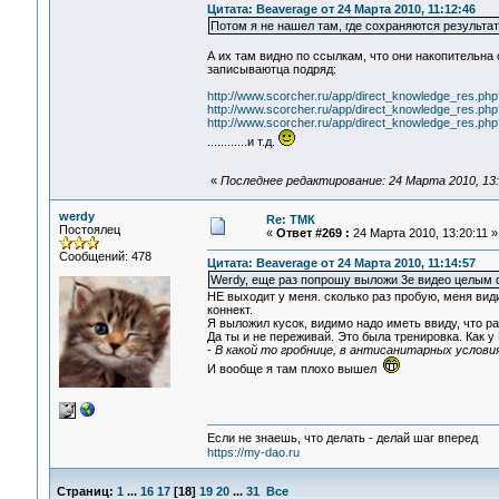
Цитата: Beaverage от 24 Марта 2010, 11:12:46
Потом я не нашел там, где сохраняются результат
А их там видно по ссылкам, что они накопительна 
записываютца подряд:
http://www.scorcher.ru/app/direct_knowledge_res.ph
http://www.scorcher.ru/app/direct_knowledge_res.ph
http://www.scorcher.ru/app/direct_knowledge_res.ph
............и т.д.
«
Последнее редактирование: 24 Марта 2010, 13:
werdy
Re: ТМК
Постоялец
«
Ответ #269 :
24 Марта 2010, 13:20:11 »
Сообщений: 478
Цитата: Beaverage от 24 Марта 2010, 11:14:57
Werdy, еще раз попрошу выложи 3е видео целым
НЕ выходит у меня. сколько раз пробую, меня види
коннект.
Я выложил кусок, видимо надо иметь ввиду, что р
Да ты и не переживай. Это была тренировка. Как 
-
В какой то гробнице, в антисанитарных условия
И вообще я там плохо вышел
Если не знаешь, что делать - делай шаг вперед
https://my-dao.ru
Страниц:
1
...
16
17
[
18
]
19
20
...
31
Все