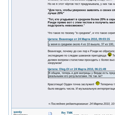
Но не я этот чёртов тест придумывала, у них так
"Для того, чтобы уверенно заявлять о своих 
лучше 20%"
"
Тот, кто угадывает в среднем более 20% в се
Рэнди прямо вот с этим тестом и получить ми
подстроить невозможно
."
Что такое по твоему "в среднем", и что такое сер
Цитата: Beaverage от 24 Марта 2010, 09:03:15
у меня в среднем около 4 из 10 вышло, 37 из 100,
Beaverage, почему до сих пор к Рэнди не обратил
экспедицию по следам шаманов пригодяцца
Те
должен вопреки статистики проходить с более выс
хворумом!
Цитата: Oleg.Ol от 24 Марта 2010, 06:21:49
В общем, теперь и для матрицы у Верди есть пре
реальными его результатами. Не так ли?
Красотища! Орден точна заслужил!
Теперича т
было вводить числа. И музыкальную интерпретац
«
Последнее редактирование: 24 Марта 2010, 10:
werdy
Re: ТМК