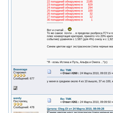
22 попаданий обнаружено в 2185
23 попаданий обнаружено в 829
24 попаданий обнаружено в 294
25 попаданий обнаружено в 100
26 попаданий обнаружено в 32
27 попаданий обнаружено в 12
30 попаданий обнаружено в 1
----------------
Вот и считай ...
То же самое почти ... в пределах разброса ГСЧ и п
плюс конвертация критерия, принято что 20% крит
событию) уравняли с 1.587 (для 4%) снизу и с 1,929
Синем цветом идут экстрасенсеи (типа черные ма
"Я - есмь Истина и Путь, Альфа и Омега ..."(с)
Beaverage
Re: ТМК
Старожил
«
Ответ #260 :
24 Марта 2010, 09:03:15 »
Сообщений: 677
у меня в среднем около 4 из 10 вышло, 37 из 100,
werdy
Re: ТМК
Постоялец
«
Ответ #261 :
24 Марта 2010, 09:09:50 »
Сообщений: 478
Цитата: Oleg.Ol от 24 Марта 2010, 08:09:28
Синем цветом идут экстрасенсеи (типа черные ма