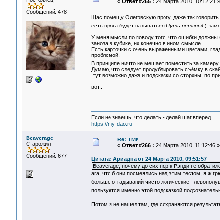
Постоялец
«
Ответ #265 :
24 Марта 2010, 10:12:21 »
Сообщений: 478
Щас помещу Олеговскую прогу, даже так говорить
есть прога будет называться
Путь истины!
) заме
У меня мысли по поводу того, что ошибки должны 
заноза в кубике, но конечно в ином смысле.
Есть карточки с очень выраженными цветами, гладк
проблемой.
В принципе ничто не мешает поместить за камеру з
Думаю, что следует продублировать съёмку в скай
тут возможно даже и подсказки со стороны, по пр
вот..
Если не знаешь, что делать - делай шаг вперед
https://my-dao.ru
Beaverage
Re: ТМК
Старожил
«
Ответ #266 :
24 Марта 2010, 11:12:46 »
Сообщений: 677
Цитата: Ариадна от 24 Марта 2010, 09:51:57
Beaverage, почему до сих пор к Рэнди не обратил
ага, что б они посмеялись над этим тестом, я ж г
больше отгадываний чисто логические - левопол
пользуется именно этой подсказкой подсознатель
Потом я не нашел там, где сохраняются результат