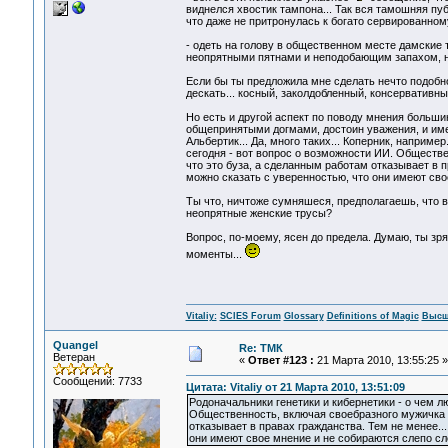
виднелся хвостик тампона... Так вся тамошняя пу
что даже не притронулась к богато сервированному 
- одеть на голову в общественном месте дамские 
неопрятными пятнами и неподобающим запахом, ну
Если бы ты предложила мне сделать нечто подобное
дескать... косный, заколдобленный, консервативны
Но есть и другой аспект по поводу мнения большин
общепринятыми догмами, достоин уважения, и имен
Альбертик... Да, много таких... Коперник, наприме
сегодня - вот вопрос о возможности ИИ. Обществе
что это буза, а сделанным работам отказывает в п
можно сказать с уверенностью, что они имеют сво
Ты что, ничтоже сумняшеся, предполагаешь, что в
неопрятные женские трусы?
Вопрос, по-моему, ясен до предела. Думаю, ты зря
моменты...
Vitaliy:
SCIES Forum
Glossary
Definitions of Magic
Высш
Quangel
Re: ТМК
Ветеран
«
Ответ #123 :
21 Марта 2010, 13:55:25 »
Сообщений: 7733
Цитата: Vitaliy от 21 Марта 2010, 13:51:09
Родоначальники генетики и кибернетики - о чем л
Общественность, включая своебразного мужичка П
отказывает в правах гражданства. Тем не менее...
они имеют свое мнение и не собираются слепо сл