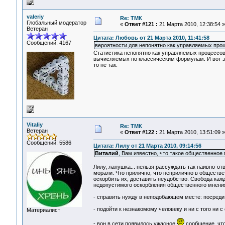
valeriy
Re: ТМК
Глобальный модератор
«
Ответ #121 :
21 Марта 2010, 12:38:54 »
Ветеран
Цитата: Любовь от 21 Марта 2010, 11:41:58
Сообщений: 4167
вероятности для непонятно как управляемых проц
Статистика непонятно как управляемых процессов,
вычисляемых по классическим формулам. И вот это
то не так.
Vitaliy
Re: ТМК
Ветеран
«
Ответ #122 :
21 Марта 2010, 13:51:09 »
Сообщений: 5586
Цитата: Лилу от 21 Марта 2010, 09:14:56
Виталий
, Вам известно, что такое общественное
Лилу, лапушка... нельзя рассуждать так наивно-о
морали. Что прилично, что неприлично в обществе
оскорбить их, доставить неудобство. Свобода кажд
недопустимого оскорбления общественного мнени
- справить нужду в неподобающем месте: посреди у
- подойти к незнакомому человеку и ни с того ни с 
Материалист
- вон в сети появилось ужасное
сообщение, что 