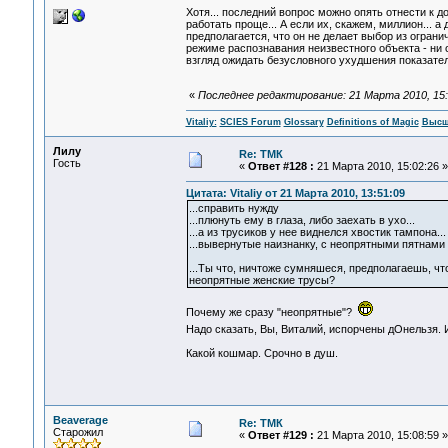
Хотя... последний вопрос можно опять отнести к 
работать проще... А если их, скажем, миллион... а
предполагается, что он не делает выбор из ограни
режиме распознавания неизвестного объекта - ни о
взгляд ожидать безусловного ухудшения показател
«
Последнее редактирование: 21 Марта 2010, 15:22
Vitaliy:
SCIES Forum
Glossary
Definitions of Magic
Высш
Лилу
Re: ТМК
Гость
«
Ответ #128 :
21 Марта 2010, 15:02:26 »
Цитата: Vitaliy от 21 Марта 2010, 13:51:09
...справить нужду
...плюнуть ему в глаза, либо заехать в ухо...
...а из трусиков у нее виднелся хвостик тампона...
...вывернутые наизнанку, с неопрятными пятнами 
...Ты что, ничтоже сумняшеся, предполагаешь, чт
неопрятные женские трусы?
Почему же сразу "неопрятные"?
Надо сказать, Вы, Виталий, испорчены дОнельзя. 
Какой кошмар. Срочно в душ.
Beaverage
Re: ТМК
Старожил
«
Ответ #129 :
21 Марта 2010, 15:08:59 »