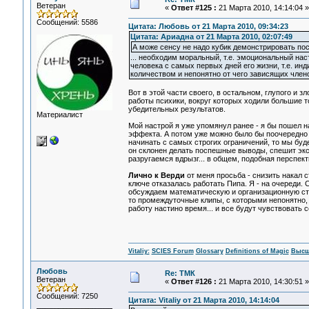
Ветеран
«
Ответ #125 :
21 Марта 2010, 14:14:04 »
Сообщений: 5586
Цитата: Любовь от 21 Марта 2010, 09:34:23
Цитата: Ариадна от 21 Марта 2010, 02:07:49
А може сенсу не надо кубик демонстрировать посл
... необходим моральный, т.е. эмоциональный на
человека с самых первых дней его жизни, т.е. и
количеством и непонятно от чего зависящих члено
Вот в этой части своего, в остальном, глупого и 
работы психики, вокруг которых ходили большие т
убедительных результатов.
Материалист
Мой настрой я уже упомянул ранее - я бы пошел 
эффекта. А потом уже можно было бы поочередно 
начинать с самых строгих ограничений, то мы буде
он склонен делать поспешные выводы, спешит экс
разругаемся вдрызг... в общем, подобная перспект
Лично к Верди
от меня просьба - снизить накал с
ключе отказалась работать Пипа. Я - на очереди.
обсуждаем математическую и организационную стор
то промеждуточные клипы, с которыми непонятно,
работу настино время... и все будут чувствовать 
Vitaliy:
SCIES Forum
Glossary
Definitions of Magic
Высш
Любовь
Re: ТМК
Ветеран
«
Ответ #126 :
21 Марта 2010, 14:30:51 »
Сообщений: 7250
Цитата: Vitaliy от 21 Марта 2010, 14:14:04