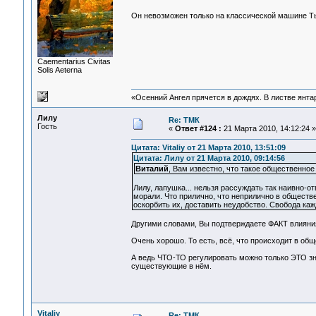
Он невозможен только на классической машине Ть
Сaementarius Civitas
Solis Aeterna
«Осенний Ангел прячется в дождях. В листве янтарн
Лилу
Re: ТМК
Гость
«
Ответ #124 :
21 Марта 2010, 14:12:24 »
Цитата: Vitaliy от 21 Марта 2010, 13:51:09
Цитата: Лилу от 21 Марта 2010, 09:14:56
Виталий
, Вам известно, что такое общественно
Лилу, лапушка... нельзя рассуждать так наивно-
морали. Что прилично, что неприлично в обществ
оскорбить их, доставить неудобство. Свобода кажд
Другими словами, Вы подтверждаете ФАКТ влияния
Очень хорошо. То есть, всё, что происходит в общ
А ведь ЧТО-ТО регулировать можно только ЭТО зна
существующие в нём.
Vitaliy
Re: ТМК