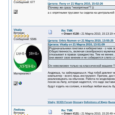
Сообщений: 677
Цитата: Лилу от 21 Марта 2010, 15:02:26
Почему же сразу "неопрятные"? ))
а с опрятными трусами ты сидела на центральной
Vitaliy
Re: ТМК
Ветеран
«
Ответ #130 :
21 Марта 2010, 15:13:19 »
Сообщений: 5586
Цитата: Urbis Numen от 21 Марта 2010, 13:55:25
Цитата: Vitaliy от 21 Марта 2010, 13:51:09
Родоначальники генетики и кибернетики - о чем л
Общественность, включая своебразного мужичка П
отказывает в правах гражданства. Тем не менее..
они имеют свое мнение и не собираются слепо сл
Он невозможен только на классической машине Т
Андрюша, ты заблуждаешься. Над тобой довлеет м
Материалист
компьютер - всего лишь инструмент. Причем, дост
реализовывать на обычном. Работа по моделирова
похож на Лилу, которая надеется, что надо застав
будут ездить на соломе, и вообще любая мысль б
Vitaliy:
SCIES Forum
Glossary
Definitions of Magic
Высш
Любовь
Re: ТМК
Ветеран
«
Ответ #131 :
21 Марта 2010, 15:20:49 »