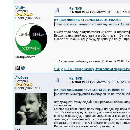
Vitaliy
Re: ТМК
Ветеран
«
Ответ #133 :
21 Марта 2010, 15:31:01 »
Сообщений: 5586
Цитата: Любовь от 21 Марта 2010, 15:20:49
... но это только потому, что они адекватны Вашим
Охота тебе воду в ступе толочь и опять в геронто
Верди правильней поставить и обсчитать... Вот и
Слабо? А несешь одну бузу, да грязную пену... прос
Материалист
«
Последнее редактирование: 21 Марта 2010, 19:24
Vitaliy:
SCIES Forum
Glossary
Definitions of Magic
Высш
Любовь
Re: ТМК
Ветеран
«
Ответ #134 :
21 Марта 2010, 15:35:38 »
Сообщений: 7250
Цитата: Beaverage от 21 Марта 2010, 15:08:59
а с опрятными трусами ты сидела на центральной
лет двадцать тому людей шокировали и более мм
фрагменты...
сейчас же привычная всем верхняя одежда во множ
и что? - надо вернуться к моде прошлого века? - 
и тогда была мода, а сейчас мода важна только дл
тем же, кто больше заботится о комфорте, важнее 
представьте себе, что Вы попали в пекло пустыни
Ваше тело, которое так же обгорит на раз...