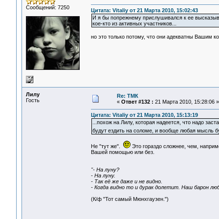
Сообщений: 7250
Цитата: Vitaliy от 21 Марта 2010, 15:02:43
И я бы попрежнему прислушивался к ее высказыва
кое-кто из активных участников...
но это только потому, что они адекватны Вашим ко
Лилу
Re: ТМК
Гость
«
Ответ #132 :
21 Марта 2010, 15:28:06 »
Цитата: Vitaliy от 21 Марта 2010, 15:13:19
...похож на Лилу, которая надеется, что надо зас
будут ездить на соломе, и вообще любая мысль 
Не "тут же".
Это гораздо сложнее, чем, наприм
Вашей помощью или без.
"- На луну?
- На луну.
- Так её же даже и не видно.
- Когда видно то и дурак долетит. Наш барон лю
(К/ф "Тот самый Мюнхгаузен.")