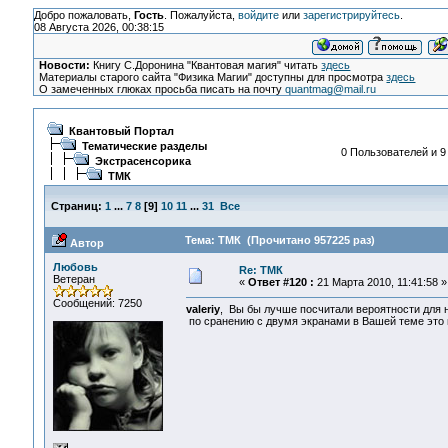
Добро пожаловать,
Гость
. Пожалуйста,
войдите
или
зарегистрируйтесь
.
08 Августа 2026, 00:38:15
Новости:
Книгу С.Доронина "Квантовая магия" читать
здесь
Материалы старого сайта "Физика Магии" доступны для просмотра
здесь
О замеченных глюках просьба писать на почту
quantmag@mail.ru
Квантовый Портал
Тематические разделы
0 Пользователей и 9
Экстрасенсорика
ТМК
Страниц:
1
...
7
8
[
9
]
10
11
...
31
Все
Тема: ТМК (Прочитано 957225 раз)
Автор
Любовь
Re: ТМК
Ветеран
«
Ответ #120 :
21 Марта 2010, 11:41:58 »
Сообщений: 7250
valeriy
, Вы бы лучше посчитали вероятности для 
по сранению с двумя экранами в Вашей теме это н