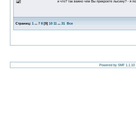
и что? так важно чем Вы прикроете лысину? - я п
Страниц:
1
...
7
8
[
9
]
10
11
...
31
Все
Powered by SMF 1.1.10