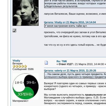
Вот в этой части своего, в остальном, глупого и
вопросам работы психики, вокруг которых ходили
убедительных результатов.
лапусик Виталюсик, Ваши оценки, возможно, и име
Цитата: Vitaliy от 21 Марта 2010, 14:14:04
У меня настроение взять тайм-аут.
признать, что очередной раз загнан в угол Виталюси
третейским, ни фига не нужно, потому как в его а
так что ху из ху и кто здесь голый король... не бу
Vitaliy
Re: ТМК
Ветеран
«
Ответ #127 :
21 Марта 2010, 14:44:00 »
Сообщений: 5586
Цитата: valeriy от 21 Марта 2010, 11:20:26
... На самом деле, пусть дано четыре предмета. 
успешного выбора красного (к примеру) предмета 
Валера! Я повторяю один из самых первых своих 
конкретного (одного из четырех, к примеру - кра
выборов?
Мы хотим выяснить вероятность
правильного о
Матожидание случайного выбора здесь: 0.25. Если
вопрос - на каких сериях, и какое отклонение сч
Материалист
бинарного эксперимента перед, скажем, квадриви