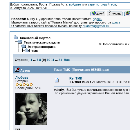
Добро пожаловать,
Гость
. Пожалуйста,
войдите
или
зарегистрируйтесь
.
09 Августа 2026, 10:39:31
Новости:
Книгу С.Доронина "Квантовая магия" читать
здесь
Материалы старого сайта "Физика Магии" доступны для просмотра
здесь
О замеченных глюках просьба писать на почту
quantmag@mail.ru
Квантовый Портал
Тематические разделы
0 Пользователей и 7
Экстрасенсорика
ТМК
Страниц:
1
...
7
8
[
9
]
10
11
...
31
Все
Тема: ТМК (Прочитано 958956 раз)
Автор
Любовь
Re: ТМК
Ветеран
«
Ответ #120 :
21 Марта 2010, 11:41:58 »
Сообщений: 7250
valeriy
, Вы бы лучше посчитали вероятности для 
по сранению с двумя экранами в Вашей теме это н