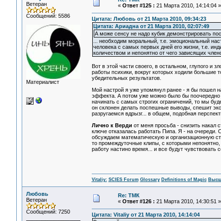
Ветеран
«
Ответ #125 :
21 Марта 2010, 14:14:04 »
Сообщений: 5586
Цитата: Любовь от 21 Марта 2010, 09:34:23
Цитата: Ариадна от 21 Марта 2010, 02:07:49
А може сенсу не надо кубик демонстрировать посл
... необходим моральный, т.е. эмоциональный на
человека с самых первых дней его жизни, т.е. и
количеством и непонятно от чего зависящих члено
Вот в этой части своего, в остальном, глупого и 
работы психики, вокруг которых ходили большие т
убедительных результатов.
Материалист
Мой настрой я уже упомянул ранее - я бы пошел 
эффекта. А потом уже можно было бы поочередно 
начинать с самых строгих ограничений, то мы буде
он склонен делать поспешные выводы, спешит экс
разругаемся вдрызг... в общем, подобная перспект
Лично к Верди
от меня просьба - снизить накал с
ключе отказалась работать Пипа. Я - на очереди.
обсуждаем математическую и организационную стор
то промеждуточные клипы, с которыми непонятно,
работу настино время... и все будут чувствовать 
Vitaliy:
SCIES Forum
Glossary
Definitions of Magic
Высш
Любовь
Re: ТМК
Ветеран
«
Ответ #126 :
21 Марта 2010, 14:30:51 »
Сообщений: 7250
Цитата: Vitaliy от 21 Марта 2010, 14:14:04