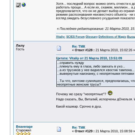
Хотя... последний вопрос можно опять отнести к 
работать проще... А если их, скажем, миллион... а
предполагается, что он не делает выбор из ограни
режиме распознавания неизвестного объекта - ни о
взгляд ожидать безусловного ухудшения показател
«
Последнее редактирование: 21 Марта 2010, 15:22
Vitaliy:
SCIES Forum
Glossary
Definitions of Magic
Высш
Лилу
Re: ТМК
Гость
«
Ответ #128 :
21 Марта 2010, 15:02:26 »
Цитата: Vitaliy от 21 Марта 2010, 13:51:09
...справить нужду
...плюнуть ему в глаза, либо заехать в ухо...
...а из трусиков у нее виднелся хвостик тампона...
...вывернутые наизнанку, с неопрятными пятнами 
...Ты что, ничтоже сумняшеся, предполагаешь, чт
неопрятные женские трусы?
Почему же сразу "неопрятные"?
Надо сказать, Вы, Виталий, испорчены дОнельзя. 
Какой кошмар. Срочно в душ.
Beaverage
Re: ТМК
Старожил
«
Ответ #129 :
21 Марта 2010, 15:08:59 »