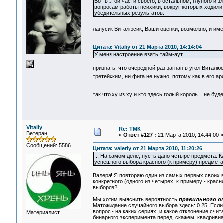
Вот в этой части своего, в остальном, глупого и
вопросам работы психики, вокруг которых ходили
убедительных результатов.
лапусик Виталюсик, Ваши оценки, возможно, и име
Цитата: Vitaliy от 21 Марта 2010, 14:14:04
У меня настроение взять тайм-аут.
признать, что очередной раз загнан в угол Виталюси
третейским, ни фига не нужно, потому как в его а
так что ху из ху и кто здесь голый король... не бу
Vitaliy
Re: ТМК
Ветеран
«
Ответ #127 :
21 Марта 2010, 14:44:00 »
Сообщений: 5586
Цитата: valeriy от 21 Марта 2010, 11:20:26
... На самом деле, пусть дано четыре предмета. 
успешного выбора красного (к примеру) предмета 
Валера! Я повторяю один из самых первых своих 
конкретного (одного из четырех, к примеру - кра
выборов?
Мы хотим выяснить вероятность
правильного о
Матожидание случайного выбора здесь: 0.25. Если
вопрос - на каких сериях, и какое отклонение сч
Материалист
бинарного эксперимента перед, скажем, квадриви