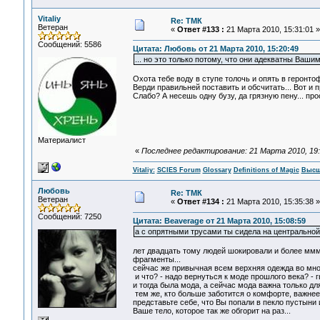
Vitaliy
Re: ТМК
Ветеран
«
Ответ #133 :
21 Марта 2010, 15:31:01 »
Сообщений: 5586
Цитата: Любовь от 21 Марта 2010, 15:20:49
... но это только потому, что они адекватны Вашим
Охота тебе воду в ступе толочь и опять в геронто
Верди правильней поставить и обсчитать... Вот и
Слабо? А несешь одну бузу, да грязную пену... прос
Материалист
«
Последнее редактирование: 21 Марта 2010, 19:24
Vitaliy:
SCIES Forum
Glossary
Definitions of Magic
Высш
Любовь
Re: ТМК
Ветеран
«
Ответ #134 :
21 Марта 2010, 15:35:38 »
Сообщений: 7250
Цитата: Beaverage от 21 Марта 2010, 15:08:59
а с опрятными трусами ты сидела на центральной
лет двадцать тому людей шокировали и более мм
фрагменты...
сейчас же привычная всем верхняя одежда во множ
и что? - надо вернуться к моде прошлого века? - 
и тогда была мода, а сейчас мода важна только дл
тем же, кто больше заботится о комфорте, важнее 
представьте себе, что Вы попали в пекло пустыни
Ваше тело, которое так же обгорит на раз...