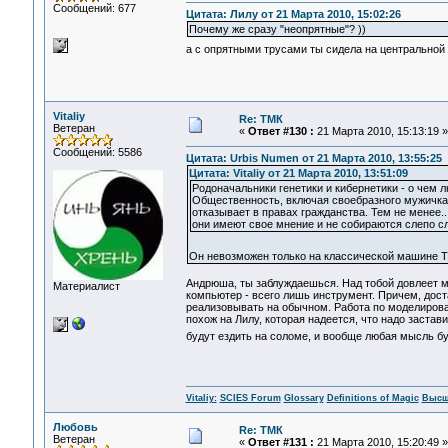
Сообщений: 677
Цитата: Лилу от 21 Марта 2010, 15:02:26
Почему же сразу "неопрятные"? ))
а с опрятными трусами ты сидела на центральной
Vitaliy
Re: ТМК
Ветеран
«
Ответ #130 :
21 Марта 2010, 15:13:19 »
Сообщений: 5586
Цитата: Urbis Numen от 21 Марта 2010, 13:55:25
Цитата: Vitaliy от 21 Марта 2010, 13:51:09
Родоначальники генетики и кибернетики - о чем л
Общественность, включая своебразного мужичка П
отказывает в правах гражданства. Тем не менее..
они имеют свое мнение и не собираются слепо сл
Он невозможен только на классической машине Т
Андрюша, ты заблуждаешься. Над тобой довлеет м
Материалист
компьютер - всего лишь инструмент. Причем, дост
реализовывать на обычном. Работа по моделирова
похож на Лилу, которая надеется, что надо застав
будут ездить на соломе, и вообще любая мысль б
Vitaliy:
SCIES Forum
Glossary
Definitions of Magic
Высш
Любовь
Re: ТМК
Ветеран
«
Ответ #131 :
21 Марта 2010, 15:20:49 »