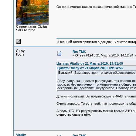
Он невозможен только на классической машине Ть
Сaementarius Civitas
Solis Aeterna
«Осенний Ангел прячется в дождях. В листве янтарн
Лилу
Re: ТМК
Гость
«
Ответ #124 :
21 Марта 2010, 14:12:24 »
Цитата: Vitaliy от 21 Марта 2010, 13:51:09
Цитата: Лилу от 21 Марта 2010, 09:14:56
Виталий
, Вам известно, что такое общественно
Лилу, лапушка... нельзя рассуждать так наивно-
морали. Что прилично, что неприлично в обществ
оскорбить их, доставить неудобство. Свобода кажд
Другими словами, Вы подтверждаете ФАКТ влияния
Очень хорошо. То есть, всё, что происходит в общ
А ведь ЧТО-ТО регулировать можно только ЭТО зна
существующие в нём.
Vitaliy
Re: ТМК