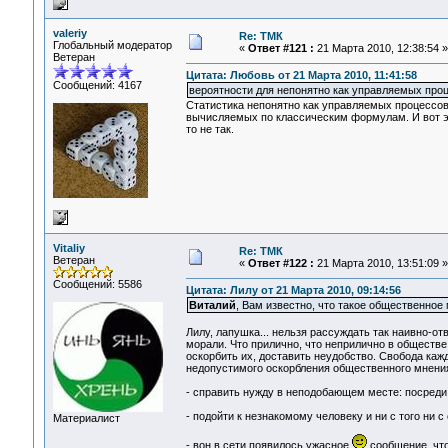
valeriy
Re: ТМК
Глобальный модератор
«
Ответ #121 :
21 Марта 2010, 12:38:54 »
Ветеран
Цитата: Любовь от 21 Марта 2010, 11:41:58
Сообщений: 4167
вероятности для непонятно как управляемых проц
Статистика непонятно как управляемых процессов,
вычисляемых по классическим формулам. И вот это
то не так.
Vitaliy
Re: ТМК
Ветеран
«
Ответ #122 :
21 Марта 2010, 13:51:09 »
Сообщений: 5586
Цитата: Лилу от 21 Марта 2010, 09:14:56
Виталий
, Вам известно, что такое общественное
Лилу, лапушка... нельзя рассуждать так наивно-о
морали. Что прилично, что неприлично в обществе
оскорбить их, доставить неудобство. Свобода кажд
недопустимого оскорбления общественного мнени
- справить нужду в неподобающем месте: посреди у
- подойти к незнакомому человеку и ни с того ни с 
Материалист
- вон в сети появилось ужасное
сообщение, что 