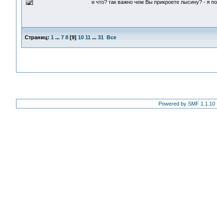
и что? так важно чем Вы прикроете лысину? - я п
Страниц:
1
...
7
8
[
9
]
10
11
...
31
Все
Powered by SMF 1.1.10