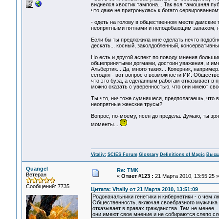
виднелся хвостик тампона... Так вся тамошняя пу
что даже не притронулась к богато сервированному 
- одеть на голову в общественном месте дамские 
неопрятными пятнами и неподобающим запахом, ну
Если бы ты предложила мне сделать нечто подобное
дескать... косный, заколдобленный, консервативны
Но есть и другой аспект по поводу мнения большин
общепринятыми догмами, достоин уважения, и имен
Альбертик... Да, много таких... Коперник, наприме
сегодня - вот вопрос о возможности ИИ. Обществе
что это буза, а сделанным работам отказывает в п
можно сказать с уверенностью, что они имеют сво
Ты что, ничтоже сумняшеся, предполагаешь, что в
неопрятные женские трусы?
Вопрос, по-моему, ясен до предела. Думаю, ты зря
моменты...
Vitaliy:
SCIES Forum
Glossary
Definitions of Magic
Высш
Quangel
Re: ТМК
Ветеран
«
Ответ #123 :
21 Марта 2010, 13:55:25 »
Сообщений: 7735
Цитата: Vitaliy от 21 Марта 2010, 13:51:09
Родоначальники генетики и кибернетики - о чем л
Общественность, включая своебразного мужичка П
отказывает в правах гражданства. Тем не менее...
они имеют свое мнение и не собираются слепо сл