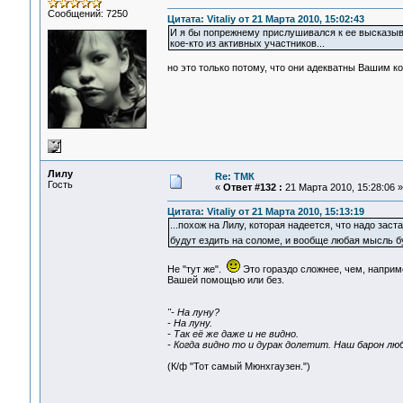
Сообщений: 7250
Цитата: Vitaliy от 21 Марта 2010, 15:02:43
И я бы попрежнему прислушивался к ее высказыва
кое-кто из активных участников...
но это только потому, что они адекватны Вашим ко
Лилу
Re: ТМК
Гость
«
Ответ #132 :
21 Марта 2010, 15:28:06 »
Цитата: Vitaliy от 21 Марта 2010, 15:13:19
...похож на Лилу, которая надеется, что надо зас
будут ездить на соломе, и вообще любая мысль 
Не "тут же".
Это гораздо сложнее, чем, наприм
Вашей помощью или без.
"- На луну?
- На луну.
- Так её же даже и не видно.
- Когда видно то и дурак долетит. Наш барон лю
(К/ф "Тот самый Мюнхгаузен.")