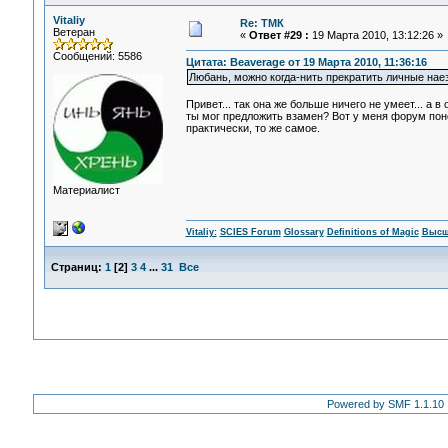
Vitaliy
Re: ТМК
Ветеран
«
Ответ #29 :
19 Марта 2010, 13:12:26 »
Сообщений: 5586
Цитата: Beaverage от 19 Марта 2010, 11:36:16
Любань, можно когда-нить прекратить личные нае
Привет... так она же больше ничего не умеет... а в 
ты мог предложить взамен? Вот у меня форум поно
практически, то же самое.
Материалист
Vitaliy:
SCIES Forum
Glossary
Definitions of Magic
Высш
Страниц:
1
[
2
]
3
4
...
31
Все
Powered by SMF 1.1.10