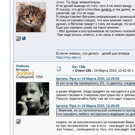
этого. Ты будь внимательна.
И не делай выводы из того, чего я не имел ввиду.
Я сказал, что дети способны
видеть
и так далее, 
умничай, где это не надо.
Я предоставляю Виталию информацию к размышлен
Я пока осторожно говорю, что мое мнение такого -
думаю, и Виталик придет к тому же выводу. Но все 
Еще раз скромно укажу на такое мнение -
- МЫ думаем и воспринимаем не сколько головой
Там надо искать ответы, а не лишь в левом-право
Если не знаешь, что делать - делай шаг вперед
https://my-dao.ru
Любовь
Re: ТМК
Ветеран
«
Ответ #25 :
19 Марта 2010, 12:42:42 »
Сообщений: 7250
Цитата: Pipa от 19 Марта 2010, 12:29:55
А вот если бы проверялось БЗ, то девочку следова
а разве вИдение, когда предмет не находится в рак
зрение глазами в 3-мерном пространстве и зрение
Пипуся, перечитайте КаКу там же это идет открыты
Цитата: Pipa от 19 Марта 2010, 12:29:55
. Впрочем, из-за патологической склонности werd
что называть любого экстрасенса видящим по дон
скорее, из-за патологического не понимания Вами 
но про экстресенсов - так и есть - они видят по Д.Х
вот только... освещенность того, что они видят за