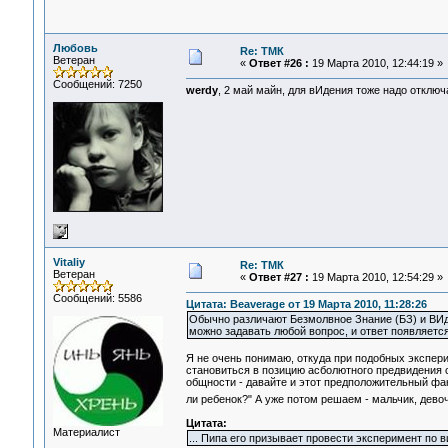
Любовь
Re: ТМК
Ветеран
«
Ответ #26 :
19 Марта 2010, 12:44:19 »
Сообщений: 7250
werdy
, 2 май майн, для вИдения тоже надо отключа
Vitaliy
Re: ТМК
Ветеран
«
Ответ #27 :
19 Марта 2010, 12:54:29 »
Сообщений: 5586
Цитата: Beaverage от 19 Марта 2010, 11:28:26
Обычно различают Безмолвное Знание (БЗ) и ВИд
можно задавать любой вопрос, и ответ появляется
Я не очень понимаю, откуда при подобных экспер
становиться в позицию асболютного предвидения с
общности - давайте и этот предположительный фак
ли ребенок?" А уже потом решаем - мальчик, девочк
Цитата:
Материалист
... Пипа его призывает провести эксперимент по 