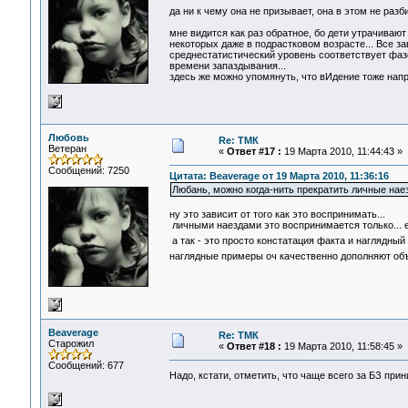
да ни к чему она не призывает, она в этом не разб
мне видится как раз обратное, бо дети утрачиваю
некоторых даже в подрастковом возрасте... Все за
среднестатистический уровень соответствует фазе
времени запаздывания...
здесь же можно упомянуть, что вИдение тоже нап
Любовь
Re: ТМК
Ветеран
«
Ответ #17 :
19 Марта 2010, 11:44:43 »
Сообщений: 7250
Цитата: Beaverage от 19 Марта 2010, 11:36:16
Любань, можно когда-нить прекратить личные нае
ну это зависит от того как это воспринимать...
личными наездами это воспринимается только... е
а так - это просто констатация факта и наглядный
наглядные примеры оч качественно дополняют о
Beaverage
Re: ТМК
Старожил
«
Ответ #18 :
19 Марта 2010, 11:58:45 »
Сообщений: 677
Надо, кстати, отметить, что чаще всего за БЗ при