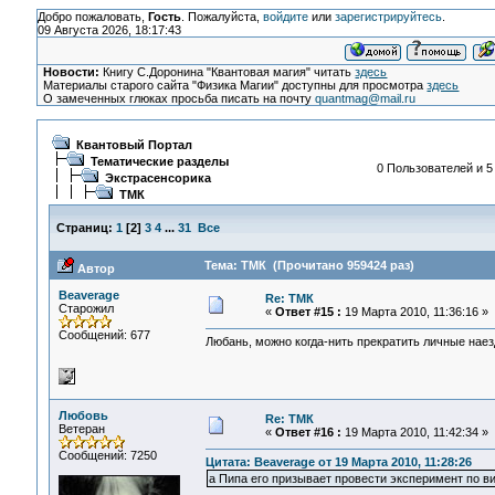
Добро пожаловать,
Гость
. Пожалуйста,
войдите
или
зарегистрируйтесь
.
09 Августа 2026, 18:17:43
Новости:
Книгу С.Доронина "Квантовая магия" читать
здесь
Материалы старого сайта "Физика Магии" доступны для просмотра
здесь
О замеченных глюках просьба писать на почту
quantmag@mail.ru
Квантовый Портал
Тематические разделы
0 Пользователей и 5
Экстрасенсорика
ТМК
Страниц:
1
[
2
]
3
4
...
31
Все
Тема: ТМК (Прочитано 959424 раз)
Автор
Beaverage
Re: ТМК
Старожил
«
Ответ #15 :
19 Марта 2010, 11:36:16 »
Сообщений: 677
Любань, можно когда-нить прекратить личные наез
Любовь
Re: ТМК
Ветеран
«
Ответ #16 :
19 Марта 2010, 11:42:34 »
Сообщений: 7250
Цитата: Beaverage от 19 Марта 2010, 11:28:26
а Пипа его призывает провести эксперимент по в