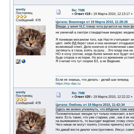
werdy
Re: ТМК
Постоялец
«
Ответ #19 :
19 Марта 2010, 12:13:17 »
Сообщений: 478
Цитата: Beaverage от 19 Марта 2010, 11:28:26
Верди, у меня VLC плеер чота ругается на твои фа
не умничай а смотри стандартным виндовс меди
Я понимаю механизм того, как Настя считывает и
цвет. либо ВД берет свое и она начинает отгадыва
возможный ответ. Дело конечно в отключении самог
заглянуть в глаза, взять за руку... Это когда она 
НО я хочу (потом, когда более менее все будет ог
буде споров и истерик. Но все со временем устоит
Я считаю что тут скорее БЗ, а не Видение.
Если не знаешь, что делать - делай шаг вперед
https://my-dao.ru
werdy
Re: ТМК
Постоялец
«
Ответ #20 :
19 Марта 2010, 12:22:22 »
Сообщений: 478
Цитата: Любовь от 19 Марта 2010, 11:42:34
здесь же можно упомянуть, что вИдение тоже нап
Положительные эмоции тут только помогают, а вот
маги. Есть такие, что уже старики, уже , как я и
на выживаемость, то выходит видение этому спосо
Чего никак не могут понять (точнее принять) все "
Но давай вести диалог конструктивно. Иисус сове