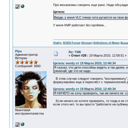
Про механизмы говорить еще рано. Надо обсуждат
Цитата:
Верди, у меня VLC плеер чота ругается на твои ф
У меня KMP работает без проблем...
Vitaliy:
SCIES Forum
Glossary
Definitions of Magic
Высш
Pipa
Re: ТМК
Администратор
«
Ответ #28 :
19 Марта 2010, 12:58:51 »
Ветеран
Цитата: werdy от 19 Марта 2010, 12:40:34
Сообщений: 3660
Я сказал, что дети способны видеть и так далее,
умничай, где это не надо.
В этом случае следует говорить "воспринимать", 
формулировке еще и перехлёст с терминологией д
Цитата: werdy от 19 Марта 2010, 12:40:34
Я НИЧЕГО не хочу проверить, так же ничего не с
Если ничего не хотите проверять, то тогда и не с
если этого нет, то вы просто "работаете на публику
Квантовая
инструменталистка