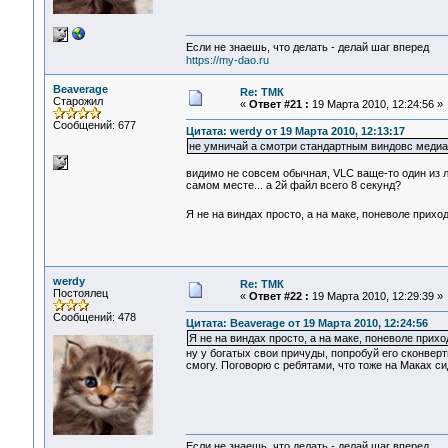
Если не знаешь, что делать - делай шаг вперед
https://my-dao.ru
Beaverage
Re: ТМК
Старожил
«
Ответ #21 :
19 Марта 2010, 12:24:56 »
Сообщений: 677
Цитата: werdy от 19 Марта 2010, 12:13:17
не умничай а смотри стандартным виндовс меди
видимо не совсем обычная, VLC ваще-то один из л
самом месте... а 2й файл всего 8 секунд?
Я не на виндах просто, а на маке, поневоле прихо
werdy
Re: ТМК
Постоялец
«
Ответ #22 :
19 Марта 2010, 12:29:39 »
Сообщений: 478
Цитата: Beaverage от 19 Марта 2010, 12:24:56
Я не на виндах просто, а на маке, поневоле прихо
ну у богатых свои причуды, попробуй его сконвер
смогу. Поговорю с ребятами, что тоже на Маках си
Если не знаешь, что делать - делай шаг вперед