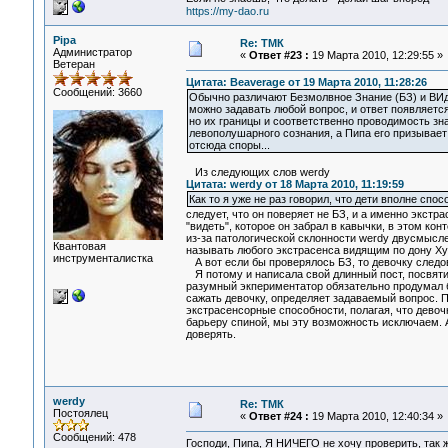
https://my-dao.ru
Pipa
Re: ТМК
Администратор
«
Ответ #23 :
19 Марта 2010, 12:29:55 »
Ветеран
Цитата: Beaverage от 19 Марта 2010, 11:28:26
Сообщений: 3660
Обычно различают Безмолвное Знание (БЗ) и ВИд
можно задавать любой вопрос, и ответ появляетс
но их границы и соответственно проводимость зн
левополушарного сознания, а Пипа его призывает
отсюда споры...
Из следующих слов werdy
Цитата: werdy от 18 Марта 2010, 11:19:59
Как то я уже не раз говорил, что дети вполне сп
следует, что он поверяет не БЗ, и а именно экст
"видеть", которое он забрал в кавычки, в этом ко
из-за патологической склонности werdy двусмысле
Квантовая
называть любого экстрасенса видящим по дону Ху
инструменталистка
А вот если бы проверялось БЗ, то девочку следов
Я потому и написала свой длинный пост, посвятив
разумный экпериментатор обязательно продумал бы
сажать девочку, определяет задаваемый вопрос. 
экстрасенсорные способности, полагая, что девоч
барьеру спиной, мы эту возможность исключаем. 
доверять.
werdy
Re: ТМК
Постоялец
«
Ответ #24 :
19 Марта 2010, 12:40:34 »
Сообщений: 478
Господи, Пипа, Я НИЧЕГО не хочу проверить, так 