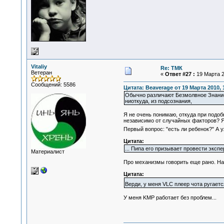
Vitaliy
Re: ТМК
Ветеран
«
Ответ #27 :
19 Марта 2
Сообщений: 5586
Цитата: Beaverage от 19 Марта 2010, 
Обычно различают Безмолвное Знание 
ниоткуда, из подсознания,
Я не очень понимаю, откуда при подо
независимо от случайных факторов? Я 
Первый вопрос: "есть ли ребенок?" А у
Цитата:
... Пипа его призывает провести эксп
Материалист
Про механизмы говорить еще рано. На
Цитата:
Верди, у меня VLC плеер чота ругаетс
У меня KMP работает без проблем...