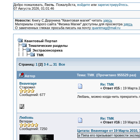
Добро пожаловать,
Гость
. Пожалуйста,
войдите
или
зарегистрируйтесь
.
07 Августа 2026, 01:01:46
Новости:
Книгу С.Доронина "Квантовая магия" читать
здесь
Материалы старого сайта "Физика Магии" доступны для просмотра
здесь
О замеченных глюках просьба писать на почту
quantmag@mail.ru
Квантовый Портал
Тематические разделы
Экстрасенсорика
ТМК
Страниц:
1
[
2
]
3
4
...
31
Все
Тема: ТМК (Прочитано 955529 раз)
Автор
Beaverage
Re: ТМК
Старожил
«
Ответ #15 :
19 Марта 2
Сообщений: 677
Любань, можно когда-нить прекратить 
Любовь
Re: ТМК
Ветеран
«
Ответ #16 :
19 Марта 2
Сообщений: 7250
Цитата: Beaverage от 19 Марта 2010, 
а Пипа его призывает провести экспе