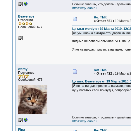
Если не знаешь, что делать - делай ша
https://my-dao.ru
Beaverage
Re: ТМК
Старожил
«
Ответ #21 :
19 Марта 2
Сообщений: 677
Цитата: werdy от 19 Марта 2010, 12:1
не умничай а смотри стандартным в
видимо не совсем обычная, VLC ваще-т
Я не на виндах просто, а на маке, по
werdy
Re: ТМК
Постоялец
«
Ответ #22 :
19 Марта 2
Сообщений: 478
Цитата: Beaverage от 19 Марта 2010, 
Я не на виндах просто, а на маке, по
ну у богатых свои причуды, попробуй е
Если не знаешь, что делать - делай ша
https://my-dao.ru
Pipa
Re: ТМК