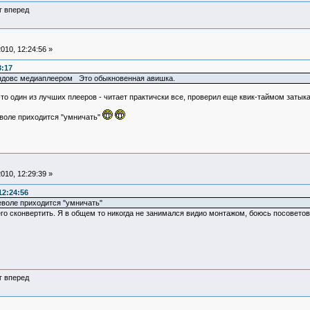
г вперед
010, 12:24:56 »
3:17
индовс медиаплеером Это обыкновенная авишка.
о один из лучших плееров - читает практичски все, проверил еще квик-таймом затыкае
неволе приходится "умничать"
010, 12:29:39 »
12:24:56
неволе приходится "умничать"
го сконвертить. Я в общем то никогда не занимался видио монтажом, боюсь посоветова
г вперед