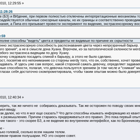
010, 12:29:55 »
11:28:26
(БЗ) и ВИдение, при первом полностью отключены интерпретационные механизмы тона
м задействуются обычные сенсорные каналы, но их границы и соответственно проводим
ания, а Пипа его призывает провести эксперимент по видению, экстрасенсорному восп
9:59
и вполне способны "видеть" цвета и предметы не видимые по причине их скрытности
именно экстрасенсорную способность распознавания цвета через непрозрачный барьер. П
го зрения", а не в смысле дона Хуана. Впрочем, из-за патологической склонности we
любого экстрасенса видящим по дону Хуану.
очку следовало посадить спиной к барьеру, а этого не было сделано.
т, посвятив его непониманию со стороны werdy того, что он, собственно, хочет про
задавать. И здесь уже сам вопрос, какой стороной сажать девочку, определяет задав
ые способности, полагая, что девочка пользуется зрением (в том числе и "снимая" м
 глазах себя достаточно скомпрометировала, чтобы таким опытам можно было довер
010, 12:40:34 »
ерить, так же ничего не собираюсь доказывать. Так же осторожен по поводу своих мн
мел ввиду.
так далее, но что я мог еще сказать? Что дети способны изымать информацию из квант
к размышлению. Причем стараюсь придерживаться его правил. Это пока первый опыт
ие такого - это скорее БЗ, а не видение во внутреннем интерфейсе, как по Бронникову
е -
ко головой, сколько всем нашим телом.
левом-правом полушарии. НО это скорее совет.