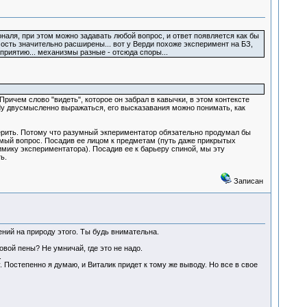
ля, при этом можно задавать любой вопрос, и ответ появляется как бы
ость значительно расширены... вот у Верди похоже эксперимент на БЗ,
риятию... механизмы разные - отсюда споры...
ричем слово "видеть", которое он забрал в кавычки, в этом контексте
rdy двусмысленно выражаться, его высказавания можно понимать, как
верить. Потому что разумный экпериментатор обязательно продумал бы
аемый вопрос. Посадив ее лицом к предметам (путь даже прикрытых
имику экспериментатора). Посадив ее к барьеру спиной, мы эту
ять.
Записан
ений на природу этого. Ты будь внимательна.
овой пены? Не умничай, где это не надо.
.
. Постепенно я думаю, и Виталик придет к тому же выводу. Но все в свое