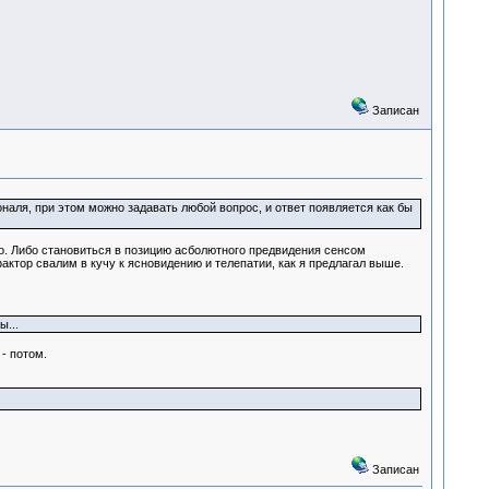
Записан
ля, при этом можно задавать любой вопрос, и ответ появляется как бы
. Либо становиться в позицию асболютного предвидения сенсом
актор свалим в кучу к ясновидению и телепатии, как я предлагал выше.
ы...
- потом.
Записан