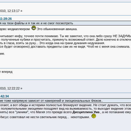
010, 12:13:17 »
11:28:26
я на твои файлы и я так их и не смог посмотреть
индовс медиаплеером
Это обыкновенная авишка.
читывает инфу, точнее почти понимаю. Ты же заметил, что она либо сразу НЕ ЗАДУМЫ
е полученные кубики и просчитать, прикинуть возможный ответ. Дело конечно в отключе
ть в глаза, взять за руку... Это когда она на грани думания-недумания.
се будет оговорено) доставать предметы сам их не видя. Чтоб не с меня она снимала.
ние.
г вперед
010, 12:22:22 »
:42:34
ие тоже напрямую зависит от намерений и эмоциональьных блоков..
ают, а вот обиды и истерики полностью блокируют видение. Не стоит думать, что все де
 положительными эмоциями поощряет вид на выживаемость, то выходит видение этому 
инять) все "умники", что Магия это прежде всего
Дисциплина Ума
, а не потакание ему
 Иисус советовал не нести светильник перед... некоторыми.