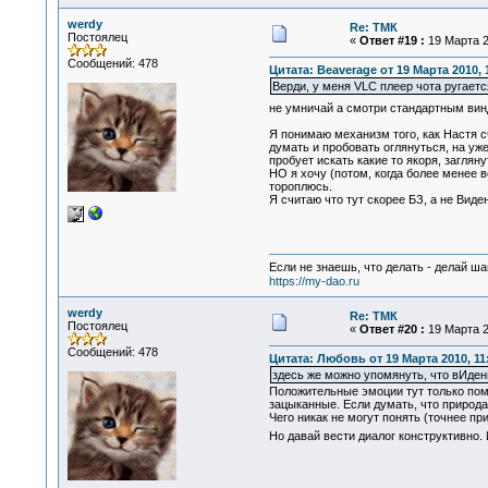
werdy
Re: ТМК
Постоялец
«
Ответ #19 :
19 Марта 2
Сообщений: 478
Цитата: Beaverage от 19 Марта 2010, 
Верди, у меня VLC плеер чота ругаетс
не умничай а смотри стандартным в
Я понимаю механизм того, как Настя с
думать и пробовать оглянуться, на уж
пробует искать какие то якоря, загляну
НО я хочу (потом, когда более менее в
тороплюсь.
Я считаю что тут скорее БЗ, а не Виде
Если не знаешь, что делать - делай ша
https://my-dao.ru
werdy
Re: ТМК
Постоялец
«
Ответ #20 :
19 Марта 2
Сообщений: 478
Цитата: Любовь от 19 Марта 2010, 11
здесь же можно упомянуть, что вИден
Положительные эмоции тут только помог
зацыканные. Если думать, что природа
Чего никак не могут понять (точнее пр
Но давай вести диалог конструктивно.