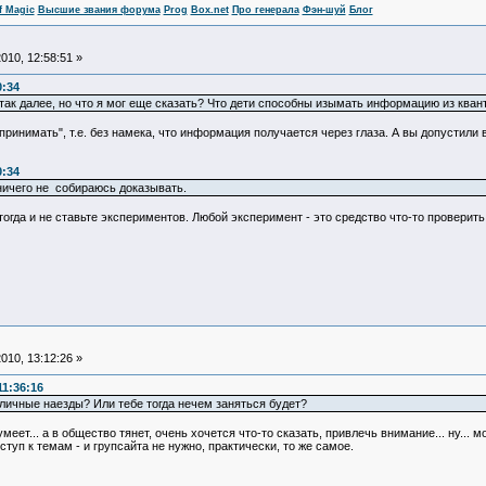
f Magic
Высшие звания форума
Prog
Box.net
Про генерала
Фэн-шуй
Блог
010, 12:58:51 »
0:34
 так далее, но что я мог еще сказать? Что дети способны изымать информацию из квант
ринимать", т.е. без намека, что информация получается через глаза. А вы допустили
0:34
ничего не собираюсь доказывать.
огда и не ставьте экспериментов. Любой эксперимент - это средство что-то проверить и
010, 13:12:26 »
11:36:16
 личные наезды? Или тебе тогда нечем заняться будет?
умеет... а в общество тянет, очень хочется что-то сказать, привлечь внимание... ну...
уп к темам - и групсайта не нужно, практически, то же самое.