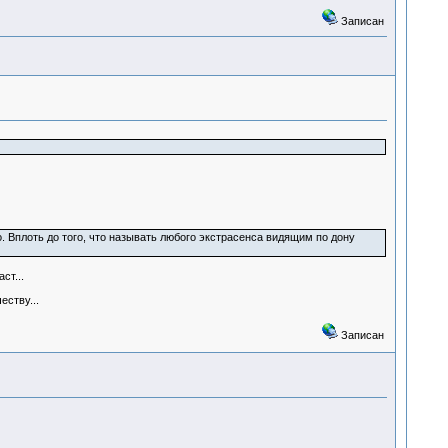
Записан
. Вплоть до того, что называть любого экстрасенса видящим по дону
ст...
еству...
Записан