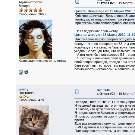
Администратор
«
Ответ #23 :
19 Марта 2
Ветеран
Цитата: Beaverage от 19 Марта 2010, 
Сообщений: 3660
Обычно различают Безмолвное Знание 
ниоткуда, из подсознания, при второ
при отключении левополушарного созн
Из следующих слов werdy
Цитата: werdy от 18 Марта 2010, 11:1
Как то я уже не раз говорил, что дет
следует, что он поверяет не БЗ, и а 
используется в смысле "альтернативно
угодно. Вплоть до того, что называть 
А вот если бы проверялось БЗ, то дев
Я потому и написала свой длинный пос
Квантовая инструменталистка
свой вопрос природе, прежде чем его 
барьером) мы тестирует экстрасенсорн
возможность исключаем. А повязка на
werdy
Re: ТМК
Постоялец
«
Ответ #24 :
19 Марта 2
Сообщений: 478
Господи, Пипа, Я НИЧЕГО не хочу пров
И не делай выводы из того, чего я не и
Я сказал, что дети способны
видеть
и 
Я предоставляю Виталию информацию 
Я пока осторожно говорю, что мое мнен
время...
Еще раз скромно укажу на такое мнени
- МЫ думаем и воспринимаем не сколь
Там надо искать ответы, а не лишь в 