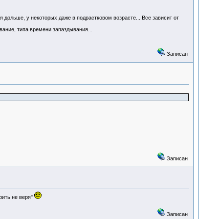
 дольше, у некоторых даже в подрастковом возрасте... Все зависит от
ание, типа времени запаздывания...
Записан
Записан
рить не веря"
Записан