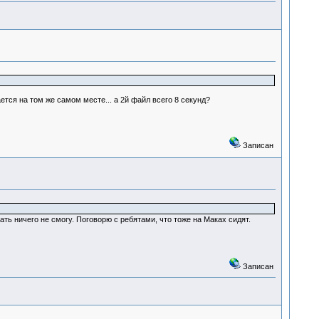
тся на том же самом месте... а 2й файл всего 8 секунд?
Записан
ть ничего не смогу. Поговорю с ребятами, что тоже на Маках сидят.
Записан