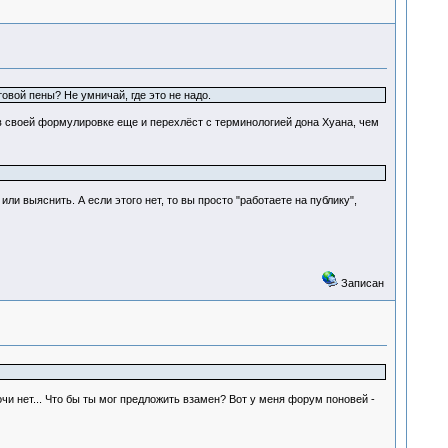
овой пены? Не умничай, где это не надо.
 в своей формулировке еще и перехлёст с терминологией дона Хуана, чем
ли выяснить. А если этого нет, то вы просто "работаете на публику",
Записан
 мочи нет... Что бы ты мог предложить взамен? Вот у меня форум поновей -