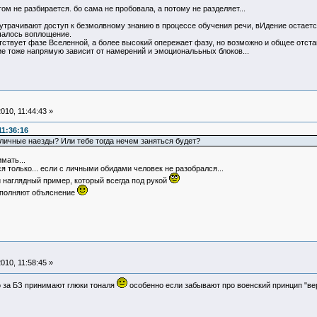
том не разбирается. бо сама не пробовала, а потому не разделяет...
и утрачивают доступ к безмолвному знанию в процессе обучения речи, вИдение остается
ачалось воплощение.
ствует фазе Вселенной, а более высокий опережает фазу, но возможно и общее отстав
е тоже напрямую зависит от намерений и эмоциональьных блоков...
010, 11:44:43 »
11:36:16
 личные наезды? Или тебе тогда нечем заняться будет?
мать...
только... если с личными обидами человек не разобрался...
и наглядный пример, который всегда под рукой
ополняют объяснение
010, 11:58:45 »
го за БЗ принимают глюки тоналя
особенно если забывают про военский принцип "ве