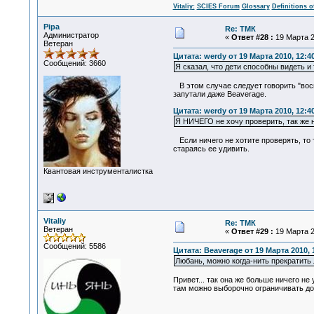
Vitaliy:
SCIES Forum
Glossary
Definitions o
Pipa
Re: ТМК
Администратор
«
Ответ #28 :
19 Марта 2
Ветеран
Цитата: werdy от 19 Марта 2010, 12:4
Сообщений: 3660
Я сказал, что дети способны видеть и
В этом случае следует говорить "восп
запутали даже Beaverage.
Цитата: werdy от 19 Марта 2010, 12:4
Я НИЧЕГО не хочу проверить, так же 
Если ничего не хотите проверять, то т
стараясь ее удивить.
Квантовая инструменталистка
Vitaliy
Re: ТМК
Ветеран
«
Ответ #29 :
19 Марта 2
Сообщений: 5586
Цитата: Beaverage от 19 Марта 2010, 
Любань, можно когда-нить прекратить
Привет... так она же больше ничего не 
там можно выборочно ограничивать дост