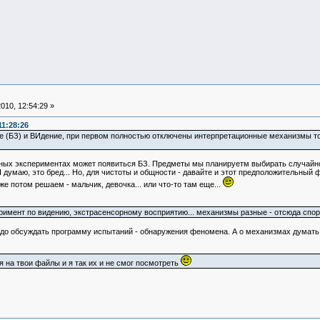
010, 12:54:29 »
11:28:26
(БЗ) и ВИдение, при первом полностью отключены интерпретационные механизмы тона
бных экспериментах может появиться БЗ. Предметы мы планируетм выбирать случайно
думаю, это бред... Но, для чистоты и общности - давайте и этот предположительный ф
же потом решаем - мальчик, девочка... или что-то там еще...
еримент по видению, экстрасенсорному восприятию... механизмы разные - отсюда спор
до обсуждать программу испытаний - обнаружения феномена. А о механизмах думать 
я на твои файлы и я так их и не смог посмотреть