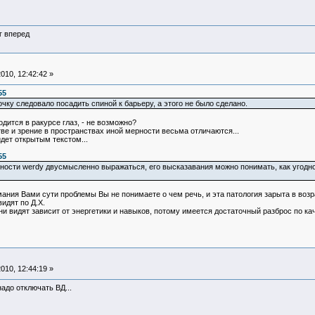
г вперед
010, 12:42:42 »
55
очку следовало посадить спиной к барьеру, а этого не было сделано.
одится в ракурсе глаз, - не возможно?
ве и зрение в пространствах иной мерности весьма отличаются...
дет открытым текстом...
55
нности werdy двусмысленно выражаться, его высказавания можно понимать, как угодно
мания Вами сути проблемы Вы не понимаете о чем речь, и эта патология зарыта в возра
видят по Д.Х.
они видят зависит от энергетики и навыков, потому имеется достаточный разброс по кач
010, 12:44:19 »
надо отключать ВД...