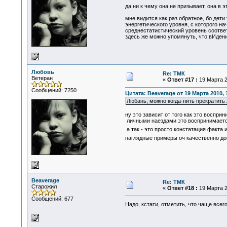
да ни к чему она не призывает, она в э
мне видится как раз обратное, бо дет
энергетического уровня, с которого н
среднестатистический уровень соответ
здесь же можно упомянуть, что вИдени
Любовь
Re: ТМК
Ветеран
«
Ответ #17 :
19 Марта 2
Сообщений: 7250
Цитата: Beaverage от 19 Марта 2010, 
Любань, можно когда-нить прекратить
ну это зависит от того как это восприни
личными наездами это воспринимается 
а так - это просто констатация факта 
наглядные примеры оч качественно д
Beaverage
Re: ТМК
Старожил
«
Ответ #18 :
19 Марта 2
Сообщений: 677
Надо, кстати, отметить, что чаще все