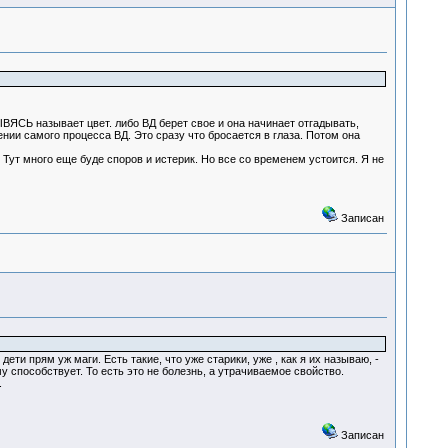
ВЯСЬ называет цвет. либо ВД берет свое и она начинает отгадывать,
нии самого процесса ВД. Это сразу что бросается в глаза. Потом она
 Тут много еще буде споров и истерик. Но все со временем устоится. Я не
Записан
ти прям уж маги. Есть такие, что уже старики, уже , как я их называю, -
способствует. То есть это не болезнь, а утрачиваемое свойство.
.
Записан