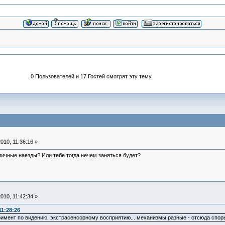
0 Пользователей и 17 Гостей смотрят эту тему.
010, 11:36:16 »
личные наезды? Или тебе тогда нечем заняться будет?
010, 11:42:34 »
11:28:26
римент по видению, экстрасенсорному восприятию... механизмы разные - отсюда споры