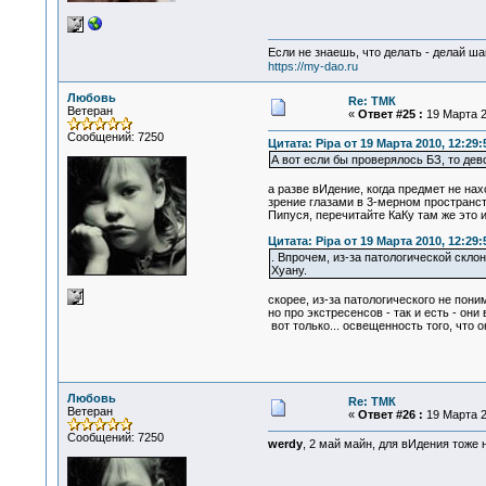
Если не знаешь, что делать - делай ша
https://my-dao.ru
Любовь
Re: ТМК
Ветеран
«
Ответ #25 :
19 Марта 2
Сообщений: 7250
Цитата: Pipa от 19 Марта 2010, 12:29:
А вот если бы проверялось БЗ, то дев
а разве вИдение, когда предмет не нах
зрение глазами в 3-мерном пространст
Пипуся, перечитайте КаКу там же это и
Цитата: Pipa от 19 Марта 2010, 12:29:
. Впрочем, из-за патологической скло
Хуану.
скорее, из-за патологического не пони
но про экстресенсов - так и есть - они 
вот только... освещенность того, что 
Любовь
Re: ТМК
Ветеран
«
Ответ #26 :
19 Марта 2
Сообщений: 7250
werdy
, 2 май майн, для вИдения тоже 