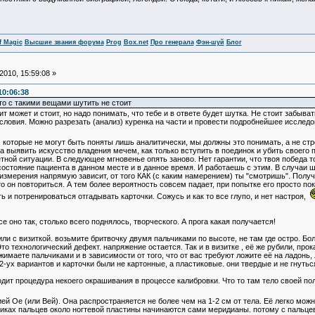
f Magic
Высшие звания форума
Prog
Box.net
Про генерала
Фэн-шуй
Блог
010, 15:59:08 »
10:06:38
то с такими вещами шутить не стоит
т может и стоит, но надо понимать, что тебе и в ответе будет шутка. Не стоит забыва
ловия. Можно разрезать (анализ) куренка на части и провести подробнейшее исследован
, которые не могут быть поняты лишь аналитически, мы должны это понимать, а не с
ба выявить искусство владения мечем, как только вступить в поединок и убить своего
ретной ситуации. В следующее мгновенье опять заново. Нет гарантии, что твоя победа т
 состояние пациента в данном месте и в данное время. И работаешь с этим. В случаи ш
 измерения напрямую зависит, от того КАК (с каким намерением) ты "смотришь". Полу
о он повториться. А тем более вероятность совсем падает, при попытке его просто пок
ь и потренироваться отгадывать карточки. Сожусь и как то все глупо, и нет настроя,
се оно так, столько всего поднялось, творческого. А прога какая получается!
 или с визиткой. возьмите бритвочку двумя пальчиками по высоте, не там где остро. Б
Это технологический дефект. напряжение остается. Так и в визитке , её же рубили, про
ажимаете пальчиками и в зависимости от того, что от вас требуют ложите её на ладонь
-ух вариантов и карточки были не картонные, а пластиковые. они твердые и не гнутьс
одит процедура некоего окрашивания в процессе калибровки. Что то там тело своей по
ией Ое (или Вей). Она распространяется не более чем на 1-2 см от тела. Её легко мо
чиках пальцев около ногтевой пластины начинаются сами меридианы. потому с пальце