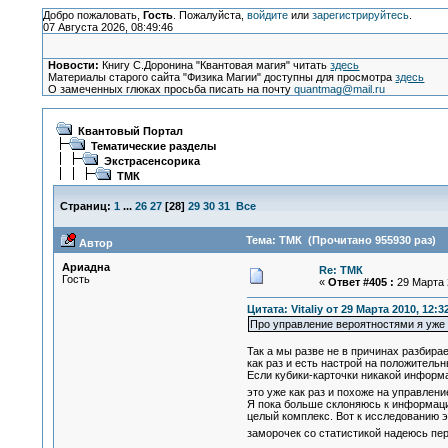
Добро пожаловать,
Гость
. Пожалуйста,
войдите
или
зарегистрируйтесь
.
07 Августа 2026, 08:49:46
Новости:
Книгу С.Доронина "Квантовая магия" читать
здесь
Материалы старого сайта "Физика Магии" доступны для просмотра
здесь
О замеченных глюках просьба писать на почту
quantmag@mail.ru
Квантовый Портал
Тематические разделы
Экстрасенсорика
ТМК
Страниц:
1
...
26
27
[
28
]
29
30
31
Все
Тема: ТМК (Прочитано 955930 раз)
Автор
Ариадна
Re: ТМК
Гость
«
Ответ #405 :
29 Марта 2
Цитата: Vitaliy от 29 Марта 2010, 12:3
Про управление вероятностями я уже в
Так а мы разве не в причинах разбира
как раз и есть настрой на положитель
Если кубики-карточки никакой информа
это уже как раз и похоже на управле
Я пока больше склоняюсь к информацио
целый комплекс. Вот к исследованию э
заморочек со статистикой надеюсь п