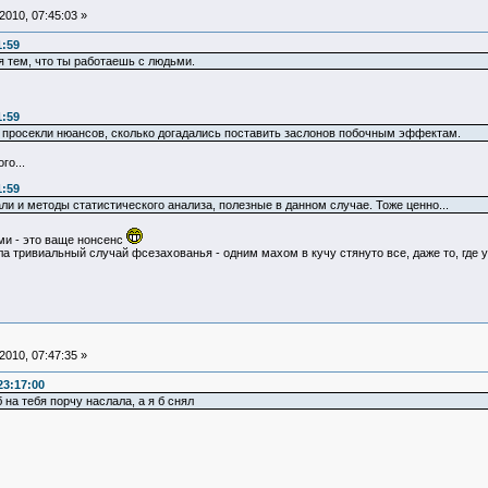
010, 07:45:03 »
1:59
я тем, что ты работаешь с людьми.
1:59
ы просекли нюансов, сколько догадались поставить заслонов побочным эффектам.
го...
1:59
и и методы статистического анализа, полезные в данном случае. Тоже ценно...
ми - это ваще нонсенс
а тривиальный случай фсезахованья - одним махом в кучу стянуто все, даже то, где 
010, 07:47:35 »
23:17:00
 на тебя порчу наслала, а я б снял