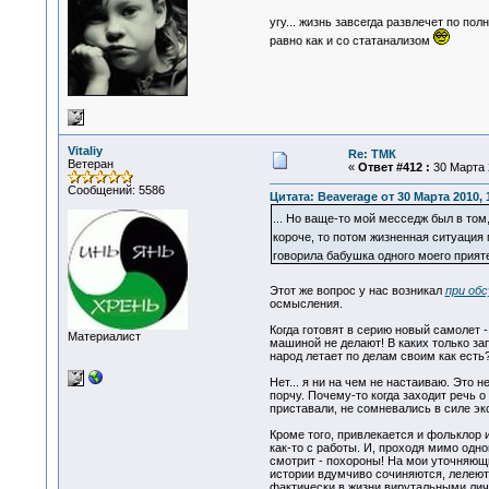
угу... жизнь завсегда развлечет по пол
равно как и со статанализом
Vitaliy
Re: ТМК
Ветеран
«
Ответ #412 :
30 Марта 2
Сообщений: 5586
Цитата: Beaverage от 30 Марта 2010, 
... Но ваще-то мой месседж был в том
короче, то потом жизненная ситуация 
говорила бабушка одного моего прияте
Этот же вопрос у нас возникал
при обс
осмысления.
Когда готовят в серию новый самолет 
Материалист
машиной не делают! В каких только зап
народ летает по делам своим как есть
Нет... я ни на чем не настаиваю. Это 
порчу. Почему-то когда заходит речь о
приставали, не сомневались в силе эк
Кроме того, привлекается и фольклор 
как-то с работы. И, проходя мимо одно
смотрит - похороны! На мои уточняющи
истории вдумчиво сочиняются, лелеютс
фактически в жизни вирутальными личн