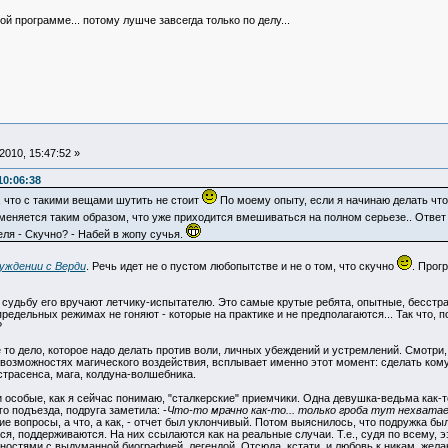
ной программе... потому лушче завсегда только по делу...
010, 15:47:52 »
10:06:38
, что с такими вещами шутить не стоит
По моему опыту, если я начинаю делать что
меняется таким образом, что уже приходится вмешиваться на полном серьезе.. Ответ 
ля - Скучно? - Набей в жопу сучья.
уждении с Верди
. Речь идет не о пустом любопытстве и не о том, что скучно
. Прог
- судьбу его вручают летчику-испытателю. Это самые крутые ребята, опытные, бесстра
редельных режимах не гоняют - которые на практике и не предполагаются... Так что, 
?
не то дело, которое надо делать против воли, личных убеждений и устремлений. Смотри, 
 возможностях магического воздействия, всплывает именно этот момент: сделать кому-т
страсенса, мага, колдуна-волшебника.
и особые, как я сейчас понимаю, "сталкерские" приемчики. Одна девушка-ведьма как-то
го подъезда, подруга заметила: -
Что-то мрачно как-то... только гроба тут нехватае
е вопросы, а что, а как, - отчет был уклончивый. Потом выяснилось, что подружка б
я, поддерживаются. На них ссылаются как на реальные случаи. Т.е., судя по всему, 
остями с выдуманной биографией, легендой. Отсюда, кстати, и любовь к никам, жела