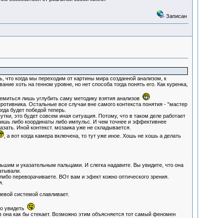
Записан
ть, что когда мы переходим от картины мира созданной анализом, к
ие хоть на генном уровне, но нет способа тогда понять его. Как куренка,
тремиться лишь углубить саму методику взятия анализов
 противника. Остальные все случаи вне самого контекста понятия - "мастер
огда будет победой теперь.
утки, это будет совсем иная ситуация. Потому, что в таком деле работает
чишь либо координаты либо импульс. И чем точнее и эффективнее
азать. Иной контекст. мозаика уже не складывается.
, а вот когда камера включена, то тут уже иное. Хошь не хошь а делать
ольшим и указательным пальцами. И слегка надавите. Вы увидите, что она
катывали.
, либо переворачиваете. ВОт вам и эфект кожно оптического зрения.
я.
левой системой славливает.
жно увидеть
в она как бы стекает. Возможно этим объясняется тот самый феномен