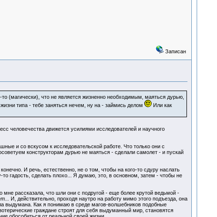
Записан
-то (магически), что не является жизненно необходимым, маяться дурью,
жизни типа - тебе заняться нечем, ну на - займись делом
Или как
ресс человечества движется усилиями исследователей и научного
шные и со вскусом к исследовательской работе. Что только они с
посоветуем конструкторам дурью не маяться - сделали самолет - и пускай
конечно. И речь, естественно, не о том, чтобы на кого-то сдуру наслать
о гадость, сделать плохо... Я думаю, это, в основном, затем - чтобы не
 мне рассказала, что шли они с подругой - еще более крутой ведьмой -
т...
И, действительно, проходя наутро на работу мимо этого подъезда, она
ыла выдумана. Как я понимаю в среде магов-волшебников подобные
эзотерические граждане строят для себя выдуманный мир, становятся
ние обособиться от реальной своей жизни.