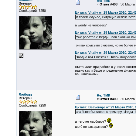
Re: ТМК
Ветеран
«
Ответ #408 :
30 Марта 2
Сообщений: 7250
Цитата: Vitaliy от 29 Марта 2010, 22:4
В твоем случае, ситуация осложняетс
а werdy не человек?
Цитата: Vitaliy от 29 Марта 2010, 22:4
Уже работая с Верди - вон сколько м
ой как крысыво сказано, но не более то
Цитата: Vitaliy от 29 Марта 2010, 22:4
Заодно вот Олежек с Пипой подработал
статанализ при работе с уникальностя
равно как и Ваше определение физикал
башипизюками...
Любовь
Re: ТМК
Ветеран
«
Ответ #409 :
30 Марта 2
Сообщений: 7250
Цитата: Beaverage от 29 Марта 2010, 
ага было бы клево, к примеру, Изида б
а чего не наоборот?
шо б не замараться?