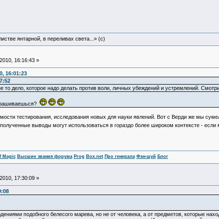
истве янтарной, в переливах света...» (c)
010, 16:16:43 »
, 16:01:23
7:52
 не то дело, которое надо делать против воли, личных убеждений и устремлений. Смотри
апрашиваешься?
димости тестирования, исследования новых для науки явлений. Вот с Верди же мы суме
 полученные выводы могут использоваться в гораздо более широком контексте - если 
f Magic
Высшие звания форума
Prog
Box.net
Про генерала
Фэн-шуй
Блог
010, 17:30:09 »
9:08
ениями подобного белесого марева, но не от человека, а от предметов, которые нах