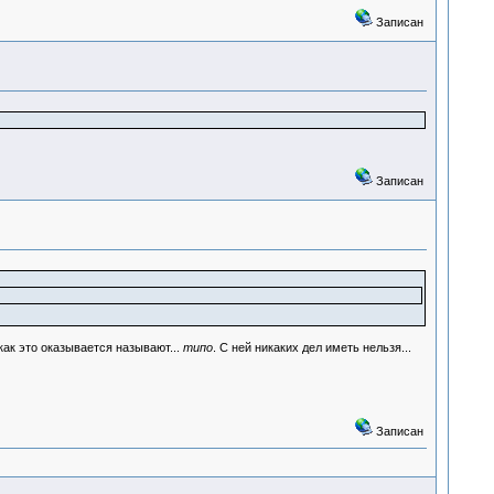
Записан
Записан
 как это оказывается называют...
типо
. С ней никаких дел иметь нельзя...
Записан