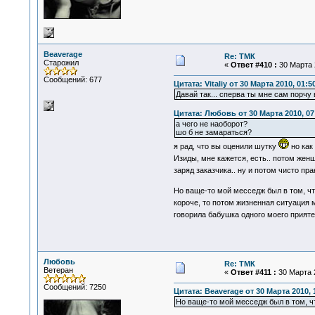
Beaverage
Re: ТМК
Старожил
«
Ответ #410 :
30 Марта 2
Сообщений: 677
Цитата: Vitaliy от 30 Марта 2010, 01:5
Давай так... сперва ты мне сам порч
Цитата: Любовь от 30 Марта 2010, 07
а чего не наоборот?
шо б не замараться?
я рад, что вы оценили шутку
но как
Изиды, мне кажется, есть.. потом жен
заряд заказчика.. ну и потом чисто пр
Но ваще-то мой месседж был в том, ч
короче, то потом жизненная ситуация 
говорила бабушка одного моего прияте
Любовь
Re: ТМК
Ветеран
«
Ответ #411 :
30 Марта 2
Сообщений: 7250
Цитата: Beaverage от 30 Марта 2010, 
Но ваще-то мой месседж был в том, ч