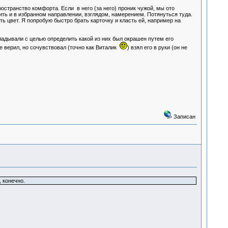
остранство комфорта. Если в него (за него) проник чужой, мы ото
ить и в избранном направлении, взглядом, намерением. Потянуться туда.
ять цвет. Я попробую быстро брать карточку и класть ей, например на
кладывали с целью определить какой из них был окрашен путем его
не верил, но сочувствовал (точно как Виталик
) взял его в руки (он не
Записан
, конечно.