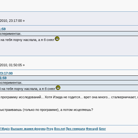
010, 23:17:00 »
1:59
кспериментах.
 на тебя порчу наслала, а я б снял
010, 01:50:05 »
23:17:00
1:59
кспериментах.
 на тебя порчу наслала, а я б снял
программу исследований... Хотя Изида не годится... врет она много... сталкерничкает,
 выстраиваешь (только по программе), а потом исцеляешь?
f Magic
Высшие звания форума
Prog
Box.net
Про генерала
Фэн-шуй
Блог