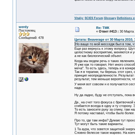
Vitaliy:
SCIES Forum
Glossary
Definitions o
werdy
Re: ТМК
Постоялец
«
Ответ #413 :
30 Марта 2
Сообщений: 478
Цитата: Beaverage от 30 Марта 2010, 
Но ваще-то мой месседж был в том, ч
Еще раз вернусь к этому вопросу. Шути
целостному восприятию, меняются и ус
а не как биологический объект.
Когда мы ведем речь о таких явлениях
Я уже как то говорил. Нет иного спосо
меча". То есть здесь, теперь и в конк
Так я в терапии, ты берешь этот срез,
принцип неопределенности. Результат
результат, тем меньше вероятности, чт
У меня вот совсем н е получается сест
надо.
Ну да ладно, буду не отступать, пока в
Да , на счет того фокуса с бритвочкой
сгибается всегда в одну и ту сторону. 
То есть заносите руку за спину, там н
Я потому наставал, чтобы было более 2
Про то, где там инфа? Думаю тут прох
Тут могут быть такие варианты.
1 Та аура, что зовется защитной энерг
Словно белесое такое марево. На кон