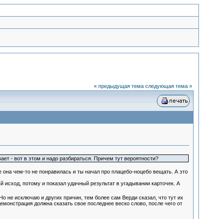
« предыдущая тема
следующая тема »
ает - вот в этом и надо разбираться. Причем тут вероятности?
 она чем-то не понравилась и ты начал про плацебо-ноцебо вещать. А это
 исход, потому и показал удачный результат в угадывании карточек. А
 не исключаю и других причин, тем более сам Верди сказал, что тут их
демонстрация должна сказать свое последнее веско слово, после чего от