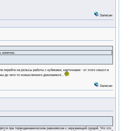
Записан
, конечно.
ли перейти на рельсы работы с кубиками, карточками - от этого смысл и
мы до чего-то осмысленного докопаемся...
Записан
одятся при термодинамическом равновесии с окружающей средой. Что это