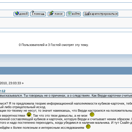
0 Пользователей и 3 Гостей смотрят эту тему.
010, 23:03:33 »
2:12
ысказывался. Ты говоришь не о причинах, а о следствиях. Как Верди карточки считыв
емся? Я те предложила теорию информационной наполняемости кубиков-карточек, тебе
ный либо отрицательный исход.
ции по-твоему не несут, то значит намекаешь, что Верди настроился на положительный
ние вероятностями
. Так что это твои домыслы, а не мои
нной составляющей кубиков и карточек, которую Верди и считывает неким образом. Но
того и надо постепенно переходить, когда убедимся в наличии мальчика. И тут Скайп-
ерейдём к более полезным и интересным исследованиям