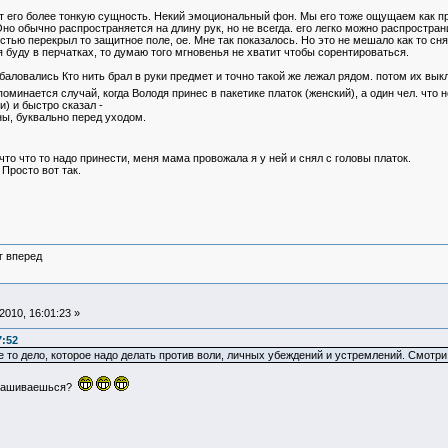
сет его более тонкую сущность. Некий эмоциональный фон. Мы его тоже ощущаем как пр
но обычно распространяется на длину рук, но не всегда. его легко можно распростран
остью перекрыл то защитное поле, ое. Мне так показалось. Но это не мешало как то сн
я буду в перчатках, то думаю того мгновенья не хватит чтобы сорентироваться.
 баловались Кто нить брал в руки предмет и точно такой же лежал рядом. потом их вы
оминается случай, когда Володя принес в пакетике платок (женский), а один чел. что 
и) и быстро сказал -
ны, буквально перед уходом.
 что что то надо принести, меня мама провожала я у ней и снял с головы платок.
 Просто вот так.
г вперед
010, 16:01:23 »
7:52
не то дело, которое надо делать против воли, личных убеждений и устремлений. Смотри
апрашиваешься?