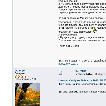
кожного зрения.
2 НО есть и поле вокруг тела, что не
двинемся. почувствовав неудобство. О
Когда я одел перчатки, то их фон полн
тарелку. руки отвести подальше. если 
да вот вспомнил. Мы как то с сенсами
удержания в руках. До сих пор мне всп
знал кто принес, там все в кучу свалил
Этот платок, ты снял со старой женщи
сказал так и сам испугался
А Володя говорит
- Ну да я уже уходил , когда вспомнил,
Это не как доказательство чего то там.
Такие вот мысли..
Если не знаешь, что делать - делай ша
https://my-dao.ru
Quangel
Re: ТМК
Ветеран
«
Ответ #414 :
30 Марта 2
Сообщений: 7733
Цитата: Vitaliy от 30 Марта 2010, 15:4
Нет... я ни на чем не настаиваю. Это 
Виталь,ты я смотрю,сам на порчу н