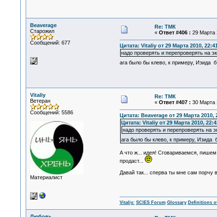
Beaverage
Re: ТМК
Старожил
«
Ответ #406 :
29 Марта 2
Сообщений: 677
Цитата: Vitaliy от 29 Марта 2010, 22:4
надо проверять и перепроверять на э
ага было бы клево, к примеру, Изида б
Vitaliy
Re: ТМК
Ветеран
«
Ответ #407 :
30 Марта 2
Сообщений: 5586
Цитата: Beaverage от 29 Марта 2010, 
Цитата: Vitaliy от 29 Марта 2010, 22:4
надо проверять и перепроверять на э
ага было бы клево, к примеру, Изида б
А что ж... идея! Сговариваемся, пишем 
продаст...
Давай так... сперва ты мне сам порчу
Материалист
Vitaliy:
SCIES Forum
Glossary
Definitions o
Любовь