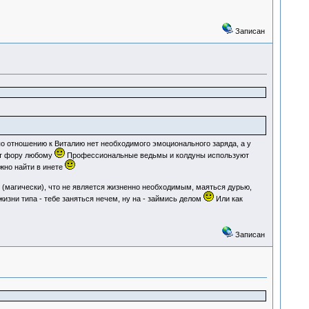
Записан
 по отношению к Виталию нет необходимого эмоционального заряда, а у
ут фору любому
Профессиональные ведьмы и колдуны используют
ожно найти в инете
 (магически), что не является жизненно необходимым, маяться дурью,
изни типа - тебе заняться нечем, ну на - займись делом
Или как
Записан