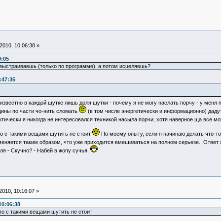
010, 10:06:38 »
0:05
у выстраиваешь (только по программе), а потом исцеляешь?
:47:35
 известно в каждой шутке лишь доля шутки - почему я не могу наслать порчу - у меня
щины по части чо-нить сломать
(в том числе энергетически и информационно) дад
актически я никогда не интересовался техникой насыла порчи, хотя наверное ща все м
то с такими вещами шутить не стоит
По моему опыту, если я начинаю делать что-то
меняется таким образом, что уже приходится вмешиваться на полном серьезе.. Ответ ж
ля - Скучно? - Набей в жопу сучья.
010, 10:16:07 »
10:06:38
то с такими вещами шутить не стоит