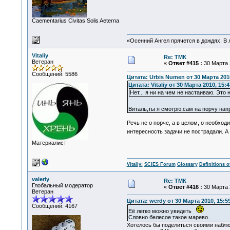
Сaementarius Civitas Solis Aeterna
«Осенний Ангел прячется в дождях. В л
Vitaliy
Re: ТМК
Ветеран
«
Ответ #415 :
30 Марта 2
Сообщений: 5586
Цитата: Urbis Numen от 30 Марта 2010
Цитата: Vitaliy от 30 Марта 2010, 15:4
Нет... я ни на чем не настаиваю. Это
Виталь,ты я смотрю,сам на порчу н
Речь не о порче, а в целом, о необхо
интересность задачи не пострадали. А
Материалист
Vitaliy:
SCIES Forum
Glossary
Definitions o
valeriy
Re: ТМК
Глобальный модератор
«
Ответ #416 :
30 Марта 2
Ветеран
Цитата: werdy от 30 Марта 2010, 15:5
Сообщений: 4167
Её легко можно увидеть
Словно белесое такое марево.
Хотелось бы поделиться своими наблюд