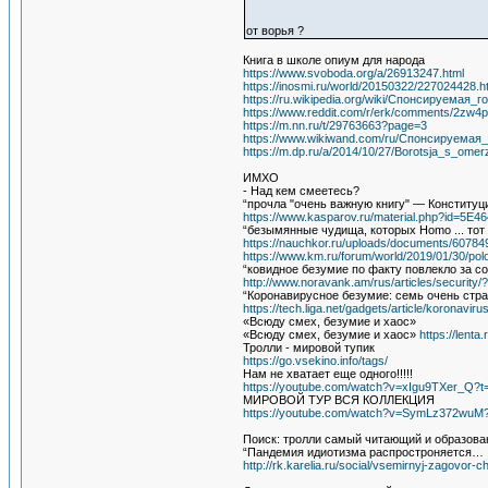
от ворья ?
Книга в школе опиум для народа
https://www.svoboda.org/a/26913247.html
https://inosmi.ru/world/20150322/227024428.h
https://ru.wikipedia.org/wiki/Спонсируемая
https://www.reddit.com/r/erk/comments/2zw
https://m.nn.ru/t/29763663?page=3
https://www.wikiwand.com/ru/Спонсируемая
https://m.dp.ru/a/2014/10/27/Borotsja_s_om
ИМХО
- Над кем смеетесь?
“прочла "очень важную книгу" — Конституци
https://www.kasparov.ru/material.php?id=5
“безымянные чудища, которых Homo ... тот 
https://nauchkor.ru/uploads/documents/6078
https://www.km.ru/forum/world/2019/01/30/p
“ковидное безумие по факту повлекло за с
http://www.noravank.am/rus/articles/securi
“Коронавирусное безумие: семь очень стр
https://tech.liga.net/gadgets/article/koronav
«Всюду смех, безумие и хаос»
«Всюду смех, безумие и хаос»
https://lenta
Тролли - мировой тупик
https://go.vsekino.info/tags/
Нам не хватает еще одного!!!!!
https://youtube.com/watch?v=xIgu9TXer_Q?t
МИРОВОЙ ТУР ВСЯ КОЛЛЕКЦИЯ
https://youtube.com/watch?v=SymLz372wuM
Поиск: тролли самый читающий и образован
“Пандемия идиотизма распростроняется…
http://rk.karelia.ru/social/vsemirnyj-zagovor-c