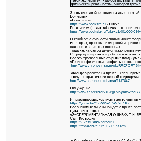
Такой эксперимент удалось поставить тол
физической реальности», о которой грези
Здесь идет двойная подмена двух понятий.
Во-первых
«Релятивизм
https://www.booksite.ru
› fulltext
Релятивизм (от лат. relativus — относител
https://www.booksite.ru/fulltext/1/001/008/096
О какой объективности знания может гово
Во-вторых, проблема измерений и принцип 
неясности в частных вопросах.
Тогда как на самом деле опуская целые н
С Природой играют как ребенок в шахматы 
Все эти трогательные открытия плоды ума 
«Гелиогеофизические эффекты нелокально
http://www.chronos.msu.ru/old/RREPORTS/ko
«Козырев работал на время. Теперь время
“Получен практически первый подтверждаю
http://www.astronet.ru/db/msg/1187067
Обсуждение
http://www.sciteclibrary.ru/cgi-bin/yabb2/Y
И показывающих комиксы вместо опытов ко
https://youtu.be/OKWVYe1LWIc?t=165
Все знакомые лицо кино идет, а время, за
Цитата Костюшко:
«ЭКСПЕРИМЕНТАЛЬНАЯ ОШИБКА П.Н. Л
Сайт Костюшко
https://v-kostushko.narod.ru
https://textarchive.ru/c-1550523.html
«
Последнее редактирование: 02 Ноября 20