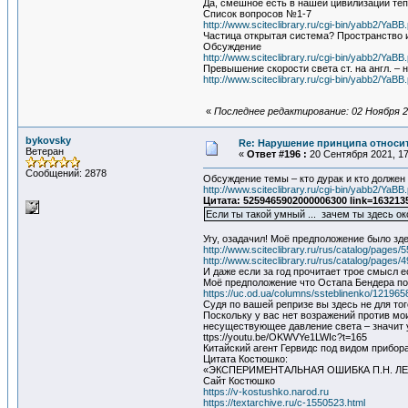
Да, смешное есть в нашей цивилизации теп
Список вопросов №1-7
http://www.sciteclibrary.ru/cgi-bin/yabb2/Y
Частица открытая система? Пространство 
Обсуждение
http://www.sciteclibrary.ru/cgi-bin/yabb2/Y
Превышение скорости света ст. на англ. –
http://www.sciteclibrary.ru/cgi-bin/yabb2/Y
«
Последнее редактирование: 02 Ноября 20
bykovsky
Re: Нарушение принципа относи
Ветеран
«
Ответ #196 :
20 Сентября 2021, 17
Сообщений: 2878
Обсуждение темы – кто дурак и кто должен
http://www.sciteclibrary.ru/cgi-bin/yabb2/Ya
Цитата: 5259465902000006300 link=163213
Если ты такой умный ... зачем ты здесь о
Угу, озадачил! Моё предположение было зд
http://www.sciteclibrary.ru/rus/catalog/pages/
http://www.sciteclibrary.ru/rus/catalog/pages/
И даже если за год прочитает трое смысл е
Моё предположение что Остапа Бендера пон
https://uc.od.ua/columns/ssteblinenko/121965
Судя по вашей репризе вы здесь не для то
Поскольку у вас нет возражений против мо
несуществующее давление света – значит 
ttps://youtu.be/OKWVYe1LWIc?t=165
Китайский агент Гервидс под видом прибор
Цитата Костюшко:
«ЭКСПЕРИМЕНТАЛЬНАЯ ОШИБКА П.Н. Л
Сайт Костюшко
https://v-kostushko.narod.ru
https://textarchive.ru/c-1550523.html