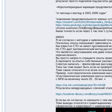
результат просто подгоняли под расчеты 
«Короткопериодные вариации продолжител
“от месяца к месяцу в 2001-2006 годах”
“изменения продолжительности земных суто
https://studref.com/518129/matematika_himiya_
https://www.geokniga.org/sites/geokniga/files/
chrome-extension://mhjfbmdgcfjbbpaeojofohoef
Какая точность если через 1 час или 1 сут
ИМХО
Я не согласен с методом и заявленной точ
Поскольку опыты показывают зависимость с
Как известно СТО не имеет протяженной м
Но СТО дает математический метод расчет
Что является запутыванием или даже отказ
перечисленного.
Вы просто напросто отрицаете опыты пров
А признаете за опыты собственные умозак
Советую написать – философские рассужд
Типа так тоже может быть если не провер
Тоже самое относится и ко всем остальны
Пример, «систематическое изменение масс
«Систематическое изменение массы килогра
с МПК на величину около 20…50 мкг. »
https://ria-stk.ru/mi/adetail.php?ID=44188
Результаты международных сличений этал
https://students-library.com/library/read/48633-
Если вы не согласны то напишите с чем им
Теже выводы относятся к гравитационному 
сферическое а коррелирует с химическим 