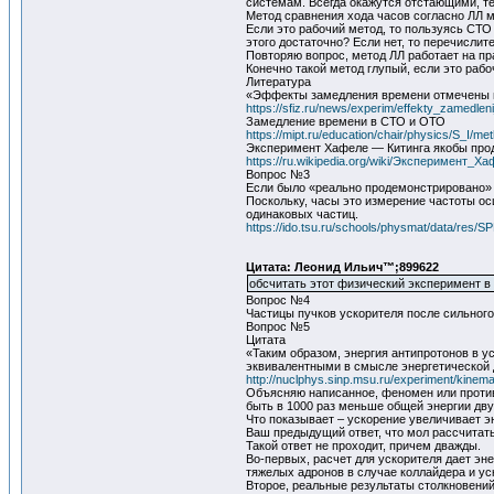
системам. Всегда окажутся отстающими, те
Метод сравнения хода часов согласно ЛЛ 
Если это рабочий метод, то пользуясь СТО 
этого достаточно? Если нет, то перечисли
Повторяю вопрос, метод ЛЛ работает на пр
Конечно такой метод глупый, если это рабоч
Литература
«Эффекты замедления времени отмечены в
https://sfiz.ru/news/experim/effekty_zamedlen
Замедление времени в СТО и ОТО
https://mipt.ru/education/chair/physics/S_I/me
Эксперимент Хафеле — Китинга якобы прод
https://ru.wikipedia.org/wiki/Эксперимент_Х
Вопрос №3
Если было «реально продемонстрировано» 
Поскольку, часы это измерение частоты ос
одинаковых частиц.
https://ido.tsu.ru/schools/physmat/data/res/S
Цитата: Леонид Ильич™;899622
обсчитать этот физический эксперимент в
Вопрос №4
Частицы пучков ускорителя после сильного 
Вопрос №5
Цитата
«Таким образом, энергия антипротонов в у
эквивалентными в смысле энергетической 
http://nuclphys.sinp.msu.ru/experiment/kinema
Объясняю написанное, феномен или против
быть в 1000 раз меньше общей энергии дв
Что показывает – ускорение увеличивает э
Ваш предыдущий ответ, что мол рассчитат
Такой ответ не проходит, причем дважды.
Во-первых, расчет для ускорителя дает эн
тяжелых адронов в случае коллайдера и ус
Второе, реальные результаты столкновений