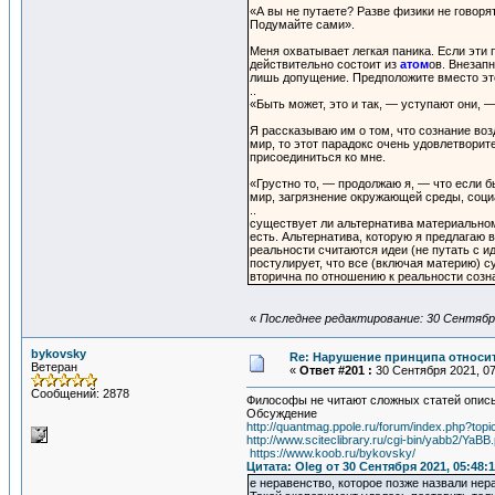
«А вы не путаете? Разве физики не говорят
Подумайте сами».
Меня охватывает легкая паника. Если эти п
действительно состоит из
атом
ов. Внезап
лишь допущение. Предположите вместо это
..
«Быть может, это и так, — уступают они, 
Я рассказываю им о том, что сознание воз
мир, то этот парадокс очень удовлетворит
присоединиться ко мне.
«Грустно то, — продолжаю я, — что если б
мир, загрязнение окружающей среды, соци
..
существует ли альтернатива материальном
есть. Альтернатива, которую я предлагаю
реальности считаются идеи (не путать с и
постулирует, что все (включая материю) с
вторична по отношению к реальности созн
«
Последнее редактирование: 30 Сентября
bykovsky
Re: Нарушение принципа относи
Ветеран
«
Ответ #201 :
30 Сентября 2021, 07
Сообщений: 2878
Философы не читают сложных статей опис
Обсуждение
http://quantmag.ppole.ru/forum/index.php?t
http://www.sciteclibrary.ru/cgi-bin/yabb2/Y
https://www.koob.ru/bykovsky/
Цитата: Oleg от 30 Сентября 2021, 05:48:
е неравенство, которое позже назвали не