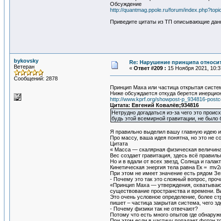
Обсуждение
http://quantmag.ppole.ru/forum/index.php?t
Приведите цитаты из ТП описывающие дан
bykovsky
Re: Нарушение принципа относи
Ветеран
«
Ответ #209 :
15 Ноября 2021, 10:3
Сообщений: 2878
Принцип Маха или частица открытая систе
Ниже обсуждается откуда берется инерцио
http://www.kprf.org/showpost-p_934816-postc
Цитата: Евгений Ковалёв;934816
Нетрудно догадаться из-за чего это происх
будь этой всемирной гравитации, не было 
Я правильно выделил вашу главную идею и
Про массу, ваша идея понятна, но это не 
Цитата
« Масса — скалярная физическая величина
Вес создает гравитация, здесь всё правил
Но и в вдали от всех звезд, Солнца и гала
Кинетическая энергия тела равна Ек = mv2
При этом не имеет значение есть рядом Зем
- Почему это так это сложный вопрос, про
«Принцип Маха ― утверждения, охватывающ
существование пространства и времени. В
Это очень условное определение, более стр
пишет – частица закрытая система, чего зд
- Почему физики так не отвечают?
Потому что есть много опытов где обнаруже
При этом если в частицу попадает фотон т