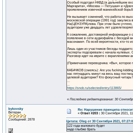
Особый подотдел НКВД (в дальнейшем вход
Маргарита», «Москва — Петушки» и «Довла
проявлением извечной манихейской борьб
Не вызывает сомнений, что работа по выхл
московской операции (1991 год) закулиса 
На(ЦЕНЗУРА)лова. При этом было учтено, 
аудитории уже двадцать лет удовлетворяе
К сожалению, достоверной информации о 
появление в сети аудиофайла с беседой м
масонами». По всей вероятности, кто-то и
Лишь один из участников беседы поддаетс
эксперты подозревали с начала нулевых. 
Разговор идет на иврите с вкраплениями а
(Примечание переводчика: «Вы», которое 
КАБАЧКОВ (смеясь): Are you fucking kiddi
нас пятнадцать минут на весь ваш постмод
целевой аудитории? Кто фокусный читарь
...
...
https://snob.ru/selected/entry/113865/
«
Последнее редактирование: 30 Сентября
bykovsky
Re: Нарушение принципа относи
Ветеран
«
Ответ #203 :
30 Сентября 2021, 11
Сообщений: 2878
Цитата: Oleg от 30 Сентября 2021, 07:27:
122 года маловато будет
надо глыбже брать