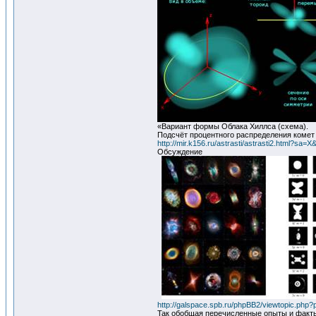
«Вариант формы Облака Хиллса (схема).
Подсчёт процентного распределения комет
http://mir.k156.ru/astrasti/astrasti2.h
Обсуждение
http://galspace.spb.ru/phpBB2/viewtopic.ph
Так обобщая перечисленные опыты и факты