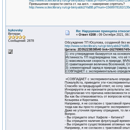
http://www.sciteclibrary.ru/cgi-bin/yabb2/YaBB.pl?num=1568978182/12
Превышение скорости света ст. на англ. – намерение спрятать?
http://www.sciteclibrary.ru/cgi-bin/yabb2/YaBB.pl?num=1568978182/13
bykovsky
Re: Нарушение принципа относи
Ветеран
«
Ответ #208 :
09 Октября 2021, 06:
Сообщений: 2878
Обсуждение ТП Юсупова, созданной без мо
http://www.sciteclibrary.ru/cgi-bin/yabb2/Y
Цитата: 2D35223B38540 link=1627696574/5
1) это утверждение базируется на осново
Истинность ТП подтверждена тем, что её 
1) максимальная скорость в природе, MVN
2) гравитационная величина Вселенной, G
3) элементарный заряд в природе (заряд 
СОВПАДАЕТ с экспериментально определе
«СОВПАДАЕТ с экспериментально опреде
Пожалуйста, приведите эти «эксперименты»
Спасибо за предыдущий ответ, но хочу зам
Игнорируете и не признаете результаты эк
Предполагаю что причина невозможности об
Вы как бы отмахиваетесь от вопросов кото
Козырева и Коротаева.
Например, я не согласен с трактовкой при
тогда как вы просто отрицаете экспериме
Даже не уточняя причину отрицания, то ли
Вопрос.
- Вы отрицаете опыт Хафеле – Китинга?
- Вы отрицаете наличие флуктуаций време
- Вы отрицаете существование атомных ч
Например, я не согласен с трактовкой опы