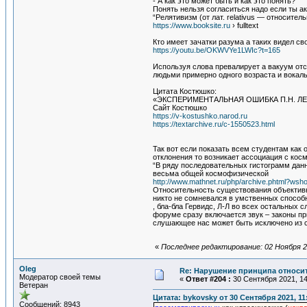
- А как это может быть и как это понять?
Понять нельзя согласиться надо если ты а
“Релятивизм (от лат. relativus — относите
https://www.booksite.ru
› fulltext
Кто имеет зачатки разума а таких видел с
https://youtu.be/OKWVYe1LWIc?t=165
Используя слова превалирует а вакуум отс
людьми примерно одного возраста и вока
Цитата Костюшко:
«ЭКСПЕРИМЕНТАЛЬНАЯ ОШИБКА П.Н. Л
Сайт Костюшко
https://v-kostushko.narod.ru
https://textarchive.ru/c-1550523.html
Так вот если показать всем студентам как
отклонения то возникает ассоциация с к
“В ряду последовательных гистограмм данн
весьма общей космофизической
http://www.mathnet.ru/php/archive.phtml?ws
Относительность существования объективн
никто не сомневался в умственных способ
, бла-бла Гервидс, Л-Л во всех остальных
форуме сразу включается звук – законы п
слушающее нас может быть исключено из 
«
Последнее редактирование: 02 Ноября 20
Oleg
Re: Нарушение принципа относи
Модератор своей темы
«
Ответ #204 :
30 Сентября 2021, 14
Ветеран
Цитата: bykovsky от 30 Сентября 2021, 11
Сообщений: 8943