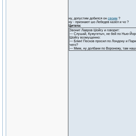
ну, допустим добился он
своим
?
ну - признают шо Лебедев казёл и чо ?
Цитата:
Звонит Лавров Шойгу и говорит:
— Слушай, Кужугетыч, не бей по Нью-Йорк
Шойгу возмущенно:
— Блин! Песков просил по Лондону и Пари
чего?
— Ммм, ну долбани по Воронежу, там наши