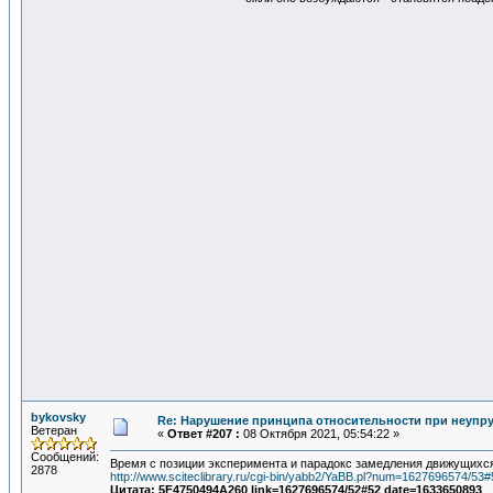
bykovsky
Re: Нарушение принципа относительности при неупру
Ветеран
«
Ответ #207 :
08 Октября 2021, 05:54:22 »
Сообщений:
Время с позиции эксперимента и парадокс замедления движущихс
2878
http://www.sciteclibrary.ru/cgi-bin/yabb2/YaBB.pl?num=1627696574/53#
Цитата: 5F4750494A260 link=1627696574/52#52 date=1633650893