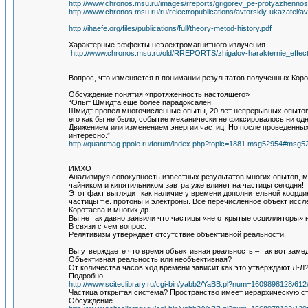
http://www.chronos.msu.ru/images/rreports/grigorev_pe-protyazhenn
http://www.chronos.msu.ru/ru/relectropublications/avtorskiy-ukazatel
http://ihaefe.org/files/publications/full/theory-metod-history.pdf
Характерные эффекты неэлектромагнитного излучения
http://www.chronos.msu.ru/old/RREPORTS/zhigalov-harakternie_effecti
Вопрос, что изменяется в понимании результатов полученных Ко
Обсуждение понятия «протяженность настоящего»
“Опыт Шмидта еще более парадоксален.
Шмидт провел многочисленные опыты, 20 лет непрерывных опытов 
его как бы не было, событие механически не фиксировалось ни од
Движением или изменением энергии частиц. Но после проведенных
интересно.”
http://quantmag.ppole.ru/forum/index.php?topic=1881.msg52954#msg5
ИМХО
Анализируя совокупность известных результатов многих опытов, мо
чайником и кипятильником завтра уже влияет на частицы сегодня!
Этот факт выглядит как наличие у времени дополнительной коор
частицы т.е. протоны и электроны. Все перечисленное объект исс
Коротаева и многих др..
Вы не так давно заявили что частицы «не открытые осцилляторы» н
В связи с чем вопрос.
Релятивизм утверждает отсутствие объективной реальности.
Вы утверждаете что время объективная реальность – так вот замед
Объективная реальность или необъективная?
От количества часов ход времени зависит как это утверждают Л-Л
Подробно
http://www.sciteclibrary.ru/cgi-bin/yabb2/YaBB.pl?num=1609898128/61
Частица открытая система? Пространство имеет иерархическую с
Обсуждение