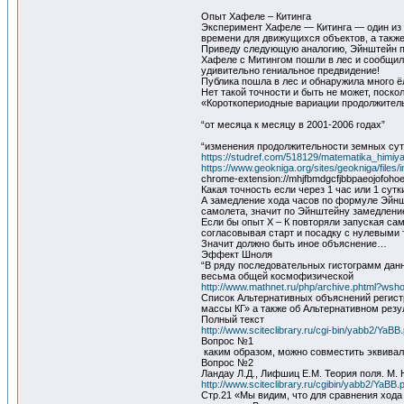
Опыт Хафеле – Китинга
Эксперимент Хафеле — Китинга — один из 
времени для движущихся объектов, а такж
Приведу следующую аналогию, Эйнштейн пр
Хафеле с Митингом пошли в лес и сообщили
удивительно гениальное предвидение!
Публика пошла в лес и обнаружила много ё
Нет такой точности и быть не может, поск
«Короткопериодные вариации продолжитель
“от месяца к месяцу в 2001-2006 годах”
“изменения продолжительности земных суто
https://studref.com/518129/matematika_himiya_
https://www.geokniga.org/sites/geokniga/files/
chrome-extension://mhjfbmdgcfjbbpaeojofohoef
Какая точность если через 1 час или 1 сут
А замедление хода часов по формуле Эйншт
самолета, значит по Эйнштейну замедлени
Если бы опыт Х – К повторяли запуская са
согласовывая старт и посадку с нулевыми 
Значит должно быть иное объяснение…
Эффект Шноля
“В ряду последовательных гистограмм данн
весьма общей космофизической
http://www.mathnet.ru/php/archive.phtml?ws
Список Альтернативных объяснений регист
массы КГ» а также об Альтернативном рез
Полный текст
http://www.sciteclibrary.ru/cgi-bin/yabb2/Y
Вопрос №1
каким образом, можно совместить эквивал
Вопрос №2
Ландау Л.Д., Лифшиц Е.М. Теория поля. М. 
http://www.sciteclibrary.ru/cgibin/yabb2/YaBB.
Стр.21 «Мы видим, что для сравнения хода