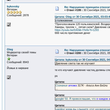
bykovsky
Re: Нарушение принципа относи
Ветеран
«
Ответ #199 :
30 Сентября 2021, 04
Сообщений: 2878
Цитата: Oleg от 30 Сентября 2021, 03:03:
столкновение
“Проголосовали 120 пользователей. Воздер
Хакеры, тролли +_ пятая сила? Давление св
https://youtu.be/DASib-IYk8s?t=1293
666 число притяжения денег
Oleg
Re: Нарушение принципа относи
Модератор своей темы
«
Ответ #200 :
30 Сентября 2021, 05
Ветеран
Цитата: bykovsky от 30 Сентября 2021, 04
Сообщений: 8943
Давление света так не изучают
Йожык в нирване
те кто изучают давление частиц должны сп
ps
Цитата:
Сознание
атома
317K - Алиса Анн Бейли
...
Цитата:
google/ 50. Я провозглашаю, что
в каждом 
Цитата:
yandex/ когда вы слышите этот космическ