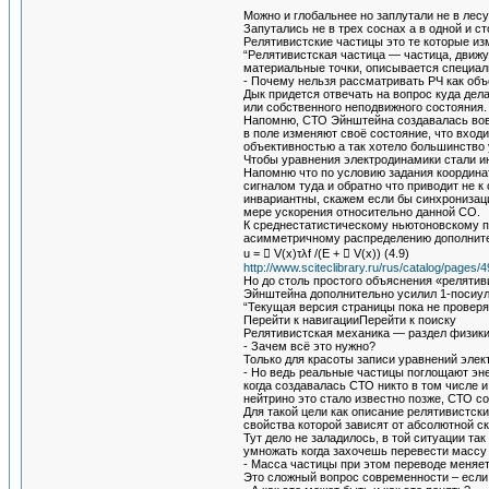
Можно и глобальнее но заплутали не в лесу 
Запутались не в трех соснах а в одной и с
Релятивистские частицы это те которые из
“Релятивистская частица — частица, движу
материальные точки, описывается специал
- Почему нельзя рассматривать РЧ как об
Дык придется отвечать на вопрос куда дел
или собственного неподвижного состояния.
Напомню, СТО Эйнштейна создавалась вовс
в поле изменяют своё состояние, что вход
объективностью а так хотело большинство 
Чтобы уравнения электродинамики стали и
Напомню что по условию задания координа
сигналом туда и обратно что приводит не 
инвариантны, скажем если бы синхронизац
мере ускорения относительно данной СО.
К среднестатистическому ньютоновскому п
асимметричному распределению дополнител
u =  V(x)τλf /(E +  V(x)) (4.9)
http://www.sciteclibrary.ru/rus/catalog/pages/
Но до столь простого объяснения «релятив
Эйнштейна дополнительно усилил 1-посиу
“Текущая версия страницы пока не проверя
Перейти к навигацииПерейти к поиску
Релятивистская механика — раздел физики,
- Зачем всё это нужно?
Только для красоты записи уравнений эле
- Но ведь реальные частицы поглощают эне
когда создавалась СТО никто в том числе 
нейтрино это стало известно позже, СТО со
Для такой цели как описание релятивистс
свойства которой зависят от абсолютной с
Тут дело не заладилось, в той ситуации та
умножать когда захочешь перевести массу
- Масса частицы при этом переводе меняе
Это сложный вопрос современности – если