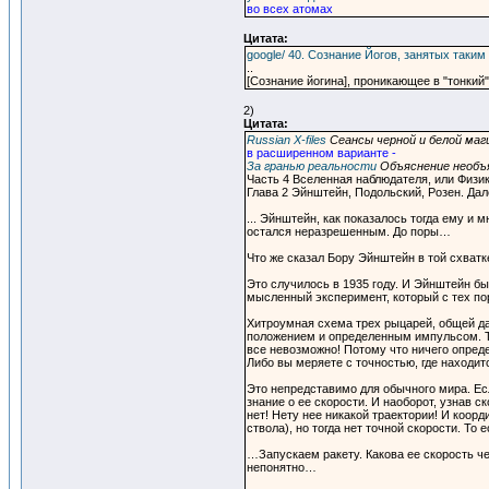
во всех атомах
Цитата:
google/ 40. Сознание Йогов, занятых так
..
[Сознание йогина], проникающее в "тонкий
2)
Цитата:
Russian X-files
Сеансы черной и белой маг
в расширенном варианте -
За гранью реальности
Объяснение необъя
Часть 4 Вселенная наблюдателя, или Физи
Глава 2 Эйнштейн, Подольский, Розен. Да
... Эйнштейн, как показалось тогда ему и
остался неразрешенным. До поры…
Что же сказал Бору Эйнштейн в той схват
Это случилось в 1935 году. И Эйнштейн б
мысленный эксперимент, который с тех п
Хитроумная схема трех рыцарей, общей д
положением и определенным импульсом. То
все невозможно! Потому что ничего опред
Либо вы меряете с точностью, где находитс
Это непредставимо для обычного мира. Есл
знание о ее скорости. И наоборот, узнав с
нет! Нету нее никакой траектории! И коорд
ствола), но тогда нет точной скорости. То
…Запускаем ракету. Какова ее скорость че
непонятно…