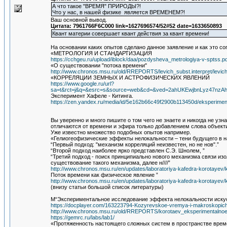
А что такое "ВРЕМЯ" ПРИРОДЫ?!
Что у нас, в нашей физике является ВРЕМЕНЕМ?!
Ваш основной вывод.
Цитата: 7961766F6C000 link=1627696574/52#52 date=1633650893
Квант материи совершает квант действия за квант времени!
На основании каких опытов сделано данное заявление и как это 
«МЕТРОЛОГИЯ И СТАНДАРТИЗАЦИЯ
https://cchgeu.ru/upload/iblock/daa/pozdysheva_metrologiya-v-sptss.pd
«О существовании "потока времени"
http://www.chronos.msu.ru/old/RREPORTS/levich_subst.interpret/levich
«КОРРЕЛЯЦИИ ЗЕМНЫХ И АСТРОФИЗИЧЕСКИХ ЯВЛЕНИЙ
https://www.google.ru/url?
sa=t&rct=j&q=&esrc=s&source=web&cd=&ved=2ahUKEwjbnLyz47nz
Эксперимент Хафеле - Китинга.
https://zen.yandex.ru/media/id/5e162b66c49f2900b113450d/eksperimen
Вы уверенно и много пишите о том чего не знаете и никогда не уз
отличаются от времени и эфира только добавлением слова объект
Уже известно множество подобных опытов например.
«Гелиогеофизические эффекты нелокальности – тени будущего в 
“Первый подход: "механизм корреляций неизвестен, но не нов".”
“Второй подход наиболее ярко представлен С.Э. Шнолем, ”
“Третий подход - поиск принципиально нового механизма связи из
существование такого механизма, далее н////”
http://www.chronos.msu.ru/en/updates/laboratoriya-kafedra-korotayev/
Поток времени как физическое явление ”
http://www.chronos.msu.ru/en/updates/laboratoriya-kafedra-korotayev/
(внизу статьи большой список литературы)
М“Экспериментальное исследование эффекта нелокальности иску
https://docplayer.com/163223794-Kozyrevskoe-vremya-i-makroskopich
http://www.chronos.msu.ru/old/RREPORTS/korotaev_eksperimentalnoe
https://gemrc.ru/labs/lab1/
«Протяженность настоящего сложных систем в пространстве врем