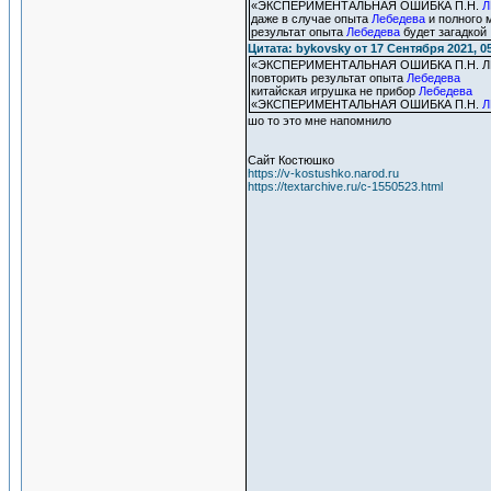
«ЭКСПЕРИМЕНТАЛЬНАЯ ОШИБКА П.Н.
Л
даже в случае опыта
Лебедева
и полного 
результат опыта
Лебедева
будет загадкой
Цитата: bykovsky от 17 Сентября 2021, 0
«ЭКСПЕРИМЕНТАЛЬНАЯ ОШИБКА П.Н. 
повторить результат опыта
Лебедева
китайская игрушка не прибор
Лебедева
«ЭКСПЕРИМЕНТАЛЬНАЯ ОШИБКА П.Н.
Л
шо то это мне напомнило
Сайт Костюшко
https://v-kostushko.narod.ru
https://textarchive.ru/c-1550523.html