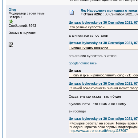
Oleg
Re: Нарушение принципа относи
Модератор своей темы
«
Ответ #202 :
30 Сентября 2021, 07
Ветеран
Цитата: bykovsky от 30 Сентября 2021, 07
Сообщений: 8943
это разные супостаси
Йожык в нирване
ага ипостаси супостатов
Цитата: bykovsky от 30 Сентября 2021, 07
принцип существования
ага ага сие супостась знатная
google/ супостась
Цитата:
... бцъ и дхъ [и равнославнмъ снъ) (21), с
Цитата: bykovsky от 30 Сентября 2021, 07
О какой объективности знания может гов
Создатель как скажет так и будет
а условности - это к нам а не к нему
ей господи
Цитата: bykovsky от 30 Сентября 2021, 07
«Козырев работал на время. Теперь время
“Получен практически первый подтвержда
http://www.astronet.ru/db/msg/1187067