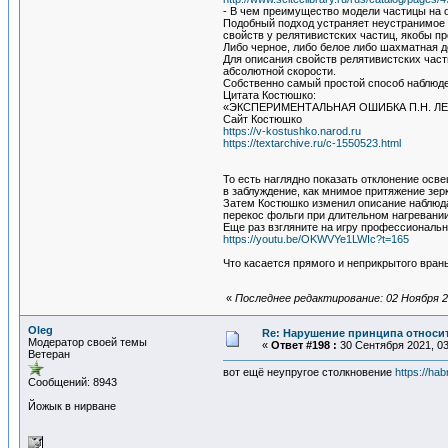
- В чем преимущество модели частицы на 
Подобный подход устраняет неустранимое 
свойств у релятивистских частиц, якобы 
Либо черное, либо белое либо шахматная 
Для описания свойств релятивистских част
абсолютной скорости.
Собственно самый простой способ наблюд
Цитата Костюшко:
«ЭКСПЕРИМЕНТАЛЬНАЯ ОШИБКА П.Н. Л
Сайт Костюшко
https://v-kostushko.narod.ru
https://textarchive.ru/c-1550523.html
То есть наглядно показать отклонение осв
в заблуждение, как мнимое притяжение зер
Затем Костюшко изменил описание наблюда
перекос фольги при длительном нагревани
Еще раз взгляните на игру профессиональн
https://youtu.be/OKWVYe1LWIc?t=165
Что касается прямого и неприкрытого вран
«
Последнее редактирование: 02 Ноября 20
Oleg
Re: Нарушение принципа относи
Модератор своей темы
«
Ответ #198 :
30 Сентября 2021, 03
Ветеран
вот ещё неупругое столкновение
https://ha
Сообщений: 8943
Йожык в нирване