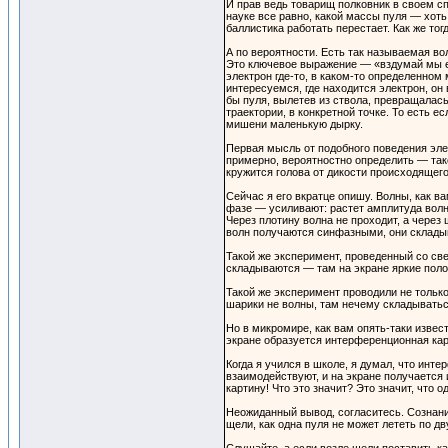
И прав ведь товарищ полковник в своем сп
науке все равно, какой массы пуля — хоть
баллистика работать перестает. Как же то
А по вероятности. Есть так называемая во
Это ключевое выражение — «вздумай мы ег
электрон где-то, в каком-то определенном
интересуемся, где находится электрон, он
бы пуля, вылетев из ствола, превращалась
траектории, в конкретной точке. То есть 
мишени маленькую дырку.
Первая мысль от подобного поведения эле
примерно, вероятностно определить — так
кружится голова от дикости происходяще
Сейчас я его вкратце опишу. Волны, как в
фазе — усиливают: растет амплитуда волн
Через плотину волна не проходит, а через
волн получаются синфазными, они складыва
Такой же эксперимент, проведенный со све
складываются — там на экране яркие поло
Такой же эксперимент проводили не тольк
шарики не волны, там нечему складыватьс
Но в микромире, как вам опять-таки изве
экране образуется интерференционная кар
Когда я учился в школе, я думал, что инт
взаимодействуют, и на экране получается
картину! Что это значит? Это значит, что
Неожиданный вывод, согласитесь. Сознани
щели, как одна пуля не может лететь по дв