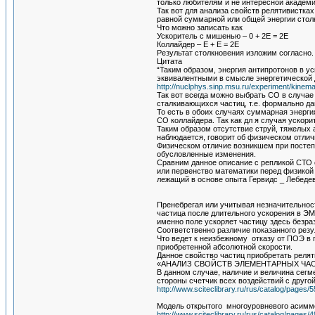
только любителям и не интересной академи
Так вот для анализа свойств релятивистка
равной суммарной или общей энергии стол
Что можно записать как
Ускоритель с мишенью – 0 + 2Е = 2Е
Коллайдер – Е + Е = 2Е
Результат столкновения изложим согласно.
Цитата
“Таким образом, энергия антипротонов в у
эквивалентными в смысле энергетической 
http://nuclphys.sinp.msu.ru/experiment/kinema
Так вот всегда можно выбрать СО в случае
сталкивающихся частиц, т.е. формально да
То есть в обоих случаях суммарная энергия
СО коллайдера. Так как дл я случая ускор
Таким образом отсутствие струй, тяжелых 
наблюдается, говорит об физическом отлич
Физическом отличие возникшем при постеп
обусловленные изменения.
Сравним данное описание с репликой СТО 
или первенство математики перед физикой 
лежащий в основе опыта Гервидс _ Лебеде
Пренебрегая или учитывая незначительност
частица после длительного ускорения в ЭМ
именно поле ускоряет частицу здесь безра
Соответственно различие показанного резу
Что ведет к неизбежному отказу от ПОЭ в 
приобретенной абсолютной скорости.
Данное свойство частиц приобретать релят
«АНАЛИЗ СВОЙСТВ ЭЛЕМЕНТАРНЫХ Ч
В данном случае, наличие и величина сегм
стороны счетчик всех воздействий с друго
http://www.sciteclibrary.ru/rus/catalog/pages/
Модель открытого многоуровневого асимм
http://www.sciteclibrary.ru/rus/catalog/pages/