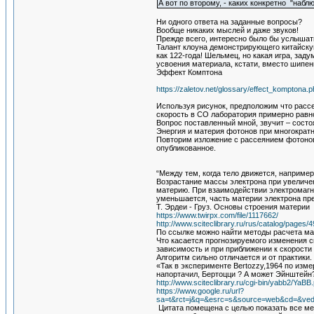
А вот по второму, - каких конкретно "наб
Ни одного ответа на заданные вопросы?
Вообще никаких мыслей и даже звуков!
Прежде всего, интересно было бы услышать
Талант клоуна демонстрирующего китайску
как 122-года! Шельмец, но какая игра, зад
усвоения материала, кстати, вместо шипен
Эффект Комптона
https://zaletov.net/glossary/effect_komptona.
Используя рисунок, предположим что рассе
скорость в СО лаборатория примерно равно
Вопрос поставленный мной, звучит – состо
Энергия и материя фотонов при многократн
Повторим изложение с рассеянием фотонов
опубликованное.
“Между тем, когда тело движется, например
Возрастание массы электрона при увеличен
материю. При взаимодействии электромагни
уменьшается, часть материи электрона пр
Т. Эрдеи - Груз. Основы строения материи
https://www.twirpx.com/file/1117662/
http://www.sciteclibrary.ru/rus/catalog/pages/
По ссылке можно найти методы расчета ма
Что касается прогнозируемого изменения с
зависимость и при приближении к скорости 
Алгоритм сильно отличается и от практики.
«Так в эксперименте Bertozzy,1964 по изм
напортачил, Бертоцци ? А может Эйнштейн
http://www.sciteclibrary.ru/cgi-bin/yabb2/YaB
https://www.google.ru/url?
sa=t&rct=j&q=&esrc=s&source=web&cd=&
Цитата помещена с целью показать все мет