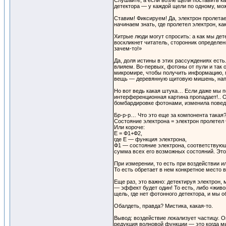
Слушайте, а если возле щели поставить к
детектора — у каждой щели по одному, мож
Ставим! Фиксируем! Да, электрон пролетае
начинаем знать, где пролетел электрон, к
Хитрые люди могут спросить: а как мы дет
воскликнет читатель, сторонник определе
зачем-то!»
Да, доля истины в этих рассуждениях есть
влияем. Во-первых, фотоны от пули и так 
микромире, чтобы получить информацию, м
вещь — деревянную щитовую мишень, напри
Но вот ведь какая штука… Если даже мы по
интерференционная картина пропадает!.. О
бомбардировке фотонами, изменила поведе
Бр-р-р… Что это еще за компонента такая
Состояние электрона = электрон пролетел
Или короче:
Е = Ф1+Ф2,
где Е — функция электрона,
Ф1 — состояние электрона, соответствующ
сумма всех его возможных состояний. Это
При измерении, то есть при воздействии и
То есть обретает в нем конкретное место 
Еще раз, это важно: детектируя электрон,
— эффект будет один! То есть, либо «живо
щель, где нет фотонного детектора, и мы 
Обалдеть, правда? Мистика, какая-то.
Вывод: воздействие локализует частицу. 
редукция волновой функции — это когда м