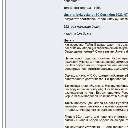
сенсация !
только вот год там - 1993
Цитата: bykovsky от 30 Сентября 2021, 07
результат противоречит принципу сущест
122 года маловато будет
надо глыбже брать
Цитата:
Как известно, Тайный департамент по созд
российских операций галактической закули
Огранщиков Камней Сиона (ныне Universal
Целью ложи тогда, как и сейчас, было пер
реальной угрозы англосаксонской доминант
из Петербурга агент Тредиаковский, «поели
вольнодумное пиитство урезать, а душегу
Однако к началу XIX столетия побочные э
собственного достоинства. Ее требовалось
Так возник план «Выхлоп». Его крупнейши
последующим переводом). После них всяко
разноцветья истины. Все лучшие умы Росс
черно-белых вопросов не бывает, а рыльце
Таким образом, до начала XX века Русска
манифестации, отстаивать права, огранич
страницы очередного гениального романа
Лишь к 1914 году стало ясно, что спусти
Камней Сиона в Баден-Бадене было приня
Как отмечает историк Ш. Щ. Арцыбашев-Зе