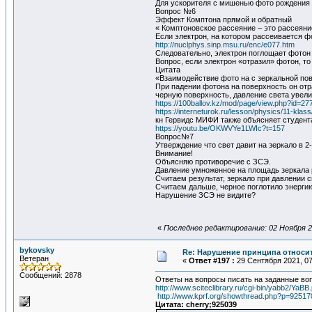
Для ускорителя с мишенью фото рождения 
Вопрос №6
Эффект Комптона прямой и обратный
« Комптоновское рассеяние – это рассеяни
Если электрон, на котором рассеивается фо
http://nuclphys.sinp.msu.ru/enc/e077.htm
Следовательно, электрон поглощает фотон 
Вопрос, если электрон «отразил» фотон, то
Цитата
«Взаимодействие фото на с зеркальной по
При падении фотона на поверхность он отр
черную поверхность, давление света увели
https://100ballov.kz/mod/page/view.php?id=27
https://interneturok.ru/lesson/physics/11-kla
кн Гервидс МИФИ также объясняет студента
https://youtu.be/OKWVYe1LWIc?t=157
Вопрос№7
Утверждение что свет давит на зеркало в 2
Внимание!
Объясняю противоречие с ЗСЭ.
Давление умноженное на площадь зеркала 
Считаем результат, зеркало при давлении 
Считаем дальше, черное поглотило энергию
Нарушение ЗСЭ не видите?
«
Последнее редактирование: 02 Ноября 20
bykovsky
Re: Нарушение принципа относи
Ветеран
«
Ответ #197 :
29 Сентября 2021, 07
Сообщений: 2878
Ответы на вопросы писать на заданные вопр
http://www.sciteclibrary.ru/cgi-bin/yabb2/Y
http://www.kprf.org/showthread.php?p=9251
Цитата: cherry;925039