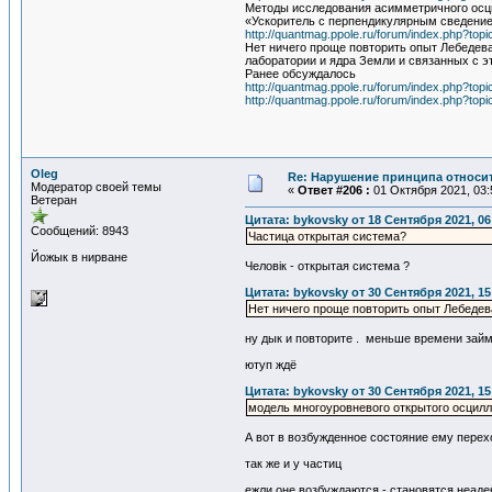
Методы исследования асимметричного осц
«Ускоритель с перпендикулярным сведение
http://quantmag.ppole.ru/forum/index.php?topi
Нет ничего проще повторить опыт Лебедева
лаборатории и ядра Земли и связанных с 
Ранее обсуждалось
http://quantmag.ppole.ru/forum/index.php?t
http://quantmag.ppole.ru/forum/index.php?t
Oleg
Re: Нарушение принципа относи
Модератор своей темы
«
Ответ #206 :
01 Октября 2021, 03:
Ветеран
Цитата: bykovsky от 18 Сентября 2021, 06
Сообщений: 8943
Частица открытая система?
Йожык в нирване
Человiк - открытая система ?
Цитата: bykovsky от 30 Сентября 2021, 15
Нет ничего проще повторить опыт Лебедев
ну дык и повторите . меньше времени зай
ютуп ждё
Цитата: bykovsky от 30 Сентября 2021, 15
модель многоуровневого открытого осцилл
А вот в возбужденное состояние ему перех
так же и у частиц
ежли оне возбуждаются - становятся неад