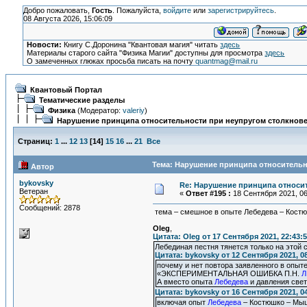
Добро пожаловать,
Гость
. Пожалуйста,
войдите
или
зарегистрируйтесь
.
08 Августа 2026, 15:06:09
Новости:
Книгу С.Доронина "Квантовая магия" читать
здесь
Материалы старого сайта "Физика Магии" доступны для просмотра
здесь
О замеченных глюках просьба писать на почту
quantmag@mail.ru
Квантовый Портал
Тематические разделы
Физика
(Модератор:
valeriy
)
Нарушение принципа относительности при неупругом столкнове
Страниц:
1
...
12
13
[
14
]
15
16
...
21
Все
Тема: Нарушение принципа относительн
Автор
bykovsky
Re: Нарушение принципа относи
Ветеран
«
Ответ #195 :
18 Сентября 2021, 06
Сообщений: 2878
тема – смешное в опыте Лебедева – Кост
Oleg
,
Цитата: Oleg от 17 Сентября 2021, 22:43:
Лебединая пестня тянется только на этой с
Цитата: bykovsky от 12 Сентября 2021, 0
почему и нет повтора заявленного в опыт
«ЭКСПЕРИМЕНТАЛЬНАЯ ОШИБКА П.Н.
Л
А вместо опыта
Лебедева
и давления свет
Цитата: bykovsky от 16 Сентября 2021, 0
включая опыт
Лебедева
– Костюшко – Мы