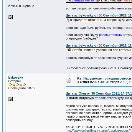
рассматриваемых
как классические (
некв
Йожык в нирване
вот так запросто повернули рубильник и в
Цитата: bykovsky от 30 Сентября 2021, 11
Дык придется отвечать на вопрос куда дел
а вот не надо было рубильник господа трог
я вот скажу что "буду
рассматривать
автора
операндом "лебедев"
Цитата: bykovsky от 30 Сентября 2021, 11
Эйнштейн написал уравнения при которы
а потом потребую от всех ответа куда же 
«
Последнее редактирование: 30 Сентября
bykovsky
Re: Нарушение принципа относи
Ветеран
«
Ответ #205 :
30 Сентября 2021, 15
Сообщений: 2878
Цитата: Oleg от 30 Сентября 2021, 14:37:
а потом потребую от всех ответа куда же 
Много раз уже написано, модель многоуров
физическое пространство системой иерарх
отклонение плотности энергии на каждом ур
первого уровня, такой же механистически
повторить ссылку.
«КЛАССИЧЕСКИЕ ОБРАЗЫ КВАНТОВЫХ ЧИСЕЛ
http://www.sciteclibrary.ru/rus/catalog/pages/