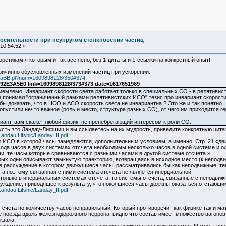
осительности при неупругом столкновении частиц
10:54:52 »
етикам,» которым и так все ясно, без 1-цитаты и 1-ссылки на конкретный опыт!
ичинно обусловленных изменений частиц при ускорении.
b2/YaBB.pl?num=1609898128/350#374
2E3A5E0 link=1609898128/373#373 date=1617651989
емлемо. Инвариант скорости света работает только в специальных СО - в релятивис
не понимал "ограниченный рамками релятивистских ИСО" тезис про инвариант скорости
бы доказать, что в НСО и АСО скорость света не инвариантна ? Это же и так понятно :
устили нечто важное (роль и место, структура разных СО), от чего им приходится гер
риант, вам скажет любой физик, не пренебрегающий интересом к роли СО.
пусть это Ландау-Лифшиц и вы ссылаетесь на их мудрость, приведите конкретную цитату
/Landau,Lifshic/Landay_II.pdf
 ИСО в которой часы замедляются, дополнительным условием, а именно. Стр. 21 «д
ода часов в двух системах отсчета необходимы несколько часов в одной системе и о
и, те часы которые сравниваются с разными часами в другой системе отсчета.»
орых одни описывают замкнутую траекторию, возвращаясь в исходное место (к непод
 рассуждение в котором движущиеся часы, рассматривались бы как неподвижные, теп
 а поэтому связанная с ними система отсчета не является инерциальной.
только в инерциальных системах отсчета, то системы отсчета, связанные с неподви
уждение, приводящее к результату, что покоящиеся часы должны оказаться отстающи
/Landau,Lifshic/Landay_II.pdf
тсчета по количеству часов неправильный. Который противоречит как физике так и ма
поезда вдоль железнодорожного перрона, видно что состав имеет множество вагонов 
кзала.