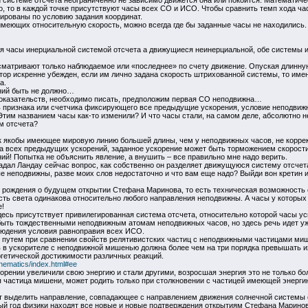
ой системе отсчета неограниченно не зависимо движется она или покоится. Математиче
, то в каждой точке присутствуют часы всех СО и ИСО. Чтобы сравнить темп хода ча
ированы по условию задания координат.
еющих относительную скорость, можно всегда где бы заданные часы не находились. П
 часы инерциальной системой отсчета а движущиеся неинерциальной, обе системы и
ссматривают только наблюдаемое или «последнее» по счету движение. Опуская длинну
тор искренне убежден, если им лично задана скорость штрихованной системы, то име
а.
ений быть не должно…
 доказательств, необходимо писать, предположим первая СО неподвижна…
ь признака или счетчика фиксирующего все предыдущие ускорения, условие неподвижн
Этим названием часы как-то изменили? И что часы стали, на самом деле, абсолютно 
м отсчета?
ак якобы имеющее мировую линию большей длины, чем у неподвижных часов, не коррек
та всех предыдущих ускорений, заданное ускорение может быть торможением скорости
й! Попытка не объяснить явление, а внушить – все правильно мне надо верить.
адал Ландау сейчас вопрос, как собственно он разделяет движущуюся систему отсчета 
 неподвижны, разве моих слов недостаточно и что вам еще надо? Выйди вон кретин и
с рождения о будущем открытии Стефана Маринова, то есть техническая возможность 
ость света одинакова относительно любого направления неподвижны. А часы у которы
!
десь присутствует привилегированная система отсчета, относительно которой часы у
быть тождественными неподвижным атомам неподвижных часов, но здесь речь идет у
блюдения условия равноправия всех ИСО.
путем при сравнении свойств релятивистских частиц с неподвижными частицами ми
 в ускорителе с неподвижной мишенью должна более чем на три порядка превышать их 
гетической достижимости различных реакций.
inematics/index.html#ee
скорении увеличили свою энергию и стали другими, возросшая энергия это не только б
 частица мишени, может родить только при столкновении с частицей имеющей энерги
т выделить направление, совпадающее с направлением движения солнечной системы 
ый год физики находят все новые и новые подтверждения открытиям Стефана Маринова