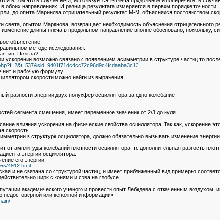
тся в том что в случае М-М, используется 2-плеча продольное и поперечное, в случае
в обоих направлениях! И разница результата измеряется в первом порядке точности.
ли, до опыта Маринова отрицательный результат М-М, объяснялся постоянством скоро
ти света, опытом Маринова, возвращает необходимость объяснения отрицательного ре
изменение длины плеча в продольном направление вполне обосновано, поскольку, сил
свое объяснение.
правильном методе исследования.
астиц. Польза?
при ускорении возможно связано с появлением асимметрии в структуре частиц то пос
ic.php?f=2&t=537&sid=9401f71dc4cc72c96d9c4fcdaaba3c13
очнит и рабочую формулу.
циллятором скорости можно найти из выражения.
вный разности энергии двух полусфер осциллятора за одно колебание
тей сегмента смещения, имеет переменное значение от 2/3 до нуля.
ание влияния ускорения на физические свойства осциллятора. Так как, ускорение эт
я скорость.
симметрии в структуре осциллятора, должно обязательно вызывать изменение энергии
сит от амплитуды колебаний плотности осциллятора, то дополнительная разность пло
адиента энергии осциллятора.
ение его энергии.
ages/4912.html
кая и не связана со структурой частиц, и имеет приближенный вид примерно соотве
действительно цирк с конями и сова на глобусе
путации академического ученого и провести опыт Лебедева с откаченным воздухом, ин
лю недостоверной или неполной информации»
main/