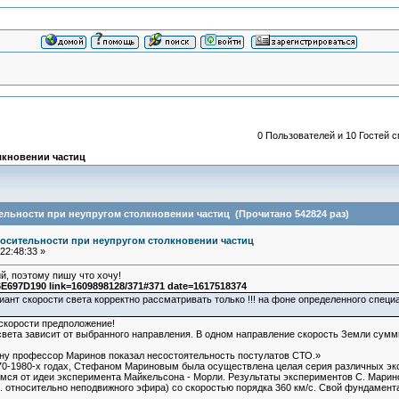
0 Пользователей и 10 Гостей с
лкновении частиц
льности при неупругом столкновении частиц (Прочитано 542824 раз)
осительности при неупругом столкновении частиц
22:48:33 »
, поэтому пишу что хочу!
697D190 link=1609898128/371#371 date=1617518374
иант скорости света корректно рассматривать только !!! на фоне определенного спец
 скорости предположение!
света зависит от выбранного направления. В одном направление скорость Земли сумм
ону профессор Маринов показал несостоятельность постулатов СТО.»
970-1980-х годах, Стефаном Мариновым была осуществлена целая серия различных эк
ся от идеи эксперимента Майкельсона - Морли. Результаты экспериментов С. Мари
е. относительно неподвижного эфира) со скоростью порядка 360 км/с. Свой фундамен