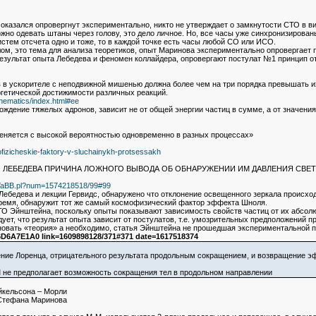
 оказался опровергнут экспериментально, никто не утверждает о замкнутости СТО в в
жно одевать штаны через голову, это дело личное. Но, все часы уже синхронизирован
истем отсчета одно и тоже, то в каждой точке есть часы любой СО или ИСО.
ом, это тема для анализа теоретиков, опыт Маринова экспериментально опровергает 
зультат опыта Лебедева и феномен коллайдера, опровергают постулат №1 принцип отн
 в ускорителе с неподвижной мишенью должна более чем на три порядка превышать их 
гетической достижимости различных реакций.
inematics/index.html#ee
ождение тяжелых адронов, зависит не от общей энергии частиц в сумме, а от значения
еняется с высокой вероятностью одновременно в разных процессах»
mofizicheskie-faktory-v-sluchainykh-protsessakh
. ЛЕБЕДЕВА ПРИЧИНА ЛОЖНОГО ВЫВОДА ОБ ОБНАРУЖЕНИИ ИМ ДАВЛЕНИЯ СВЕТ
b2/YaBB.pl?num=1574218518/99#99
Лебедева и лекции Гервидс, обнаружено что отклонение освещенного зеркала происход
ремя, обнаружит тот же самый космофизический фактор эффекта Шноля.
О Эйнштейна, поскольку опыты показывают зависимость свойств частиц от их абсолю
дует, что результат опыта зависит от постулатов, т.е. умозрительных предположений 
овать «теория» а необходимо, статья Эйнштейна не прошедшая экспериментальной п
D6A7E1A0 link=1609898128/371#371 date=1617518374
ние Лоренца, отрицательного результата продольным сокращением, и возвращение 
КМ не предполагает возможность сокращения тел в продольном направлении
йкельсона – Морли
 Стефана Маринова