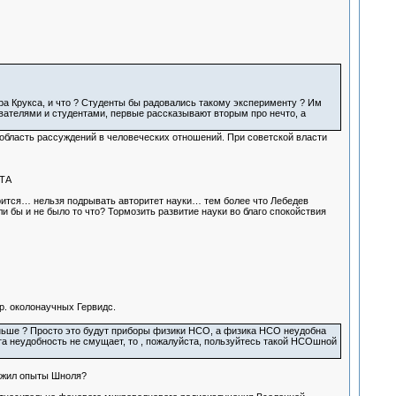
ра Крукса, и что ? Студенты бы радовались такому эксперименту ? Им
вателями и студентами, первые рассказывают вторым про нечто, а
область рассуждений в человеческих отношений. При советской власти
ТА
орится… нельзя подрывать авторитет науки… тем более что Лебедев
 бы и не было то что? Тормозить развитие науки во благо спокойствия
р. околонаучных Гервидс.
еньше ? Просто это будут приборы физики НСО, а физика НСО неудобна
а неудобность не смущает, то , пожалуйста, пользуйтесь такой НСОшной
олжил опыты Шноля?