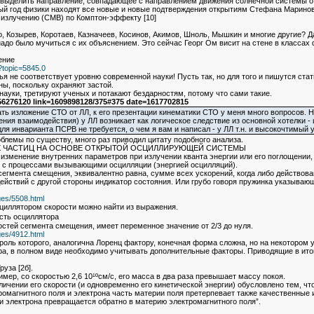
 выделить направление, совпадающее с направлением движения солнечной системы о
ый год физики находят все новые и новые подтверждения открытиям Стефана Маринова
излучению (CMB) по Комптон-эффекту [10]
 Козырев, Коротаев, Казначеев, Косинов, Акимов, Шноль, Мышкин и многие другие? Д
до было мучиться с их объяснением. Это сейчас Георг Ом висит на стене в классах 
ение
?topic=5845.0
ья не соответствует уровню современной науки! Пусть так, но для того и пишутся ста
ны, поскольку охраняют застой.
онауки, третируют ученых и потакают бездарностям, потому что сами такие.
6276120 link=1609898128/375#375 date=1617702815
ть изложение СТО от ЛЛ, к его презентации кинематики СТО у меня много вопросов. Но 
ия взаимодействия) у ЛЛ возникает как логическое следствие из основной хотелки - 
ля инварианта ПСРВ не требуется, о чем я вам и написал - у ЛЛ т.н. и высокочтимый 
облемы по существу, много раз приводил цитату подобного анализа.
Х ЧАСТИЦ НА ОСНОВЕ ОТКРЫТОЙ ОСЦИЛЛИРУЮЩЕЙ СИСТЕМЫ
 изменение внутренних параметров при излучении кванта энергии или его поглощении
й с процессами вызывающими осцилляции (энергией осцилляций).
сегмента смещения, эквивалентно равна, сумме всех ускорений, когда либо действов
действий с другой стороны индикатор состояния. Или грубо говоря пружинка указываю
ages/5508.html
циллятором скорости можно найти из выражения.
рость осциллятора
тей сегмента смещения, имеет переменное значение от 2/3 до нуля.
ages/4912.html
оль которого, аналогична Лоренц фактору, конечная форма сложна, но на некотором у
ора, в полном виде необходимо учитывать дополнительные факторы. Приводящие в ито
уза [2б].
имер, со скоростью 2,6 10¹ºсм/с, его масса в два раза превышает массу покоя.
ичении его скорости (и одновременно его кинетической энергии) обусловлено тем, чт
омагнитного поля и электрона часть материи поля претерпевает также качественные 
и электрона превращается обратно в материю электромагнитного поля”.