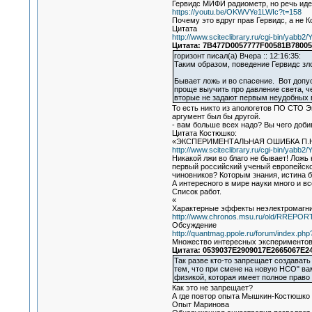
Гервидс МИФИ радиометр, но речь иде
https://youtu.be/OKWVYe1LWIc?t=158
Почему это вдруг прав Гервидс, а не 
Цитата
http://www.sciteclibrary.ru/cgi-bin/yab
Цитата: 7B477D0057777F00581B78005A
горизонт писал(а) Вчера :: 12:16:35:
Таким образом, поведение Гервидс зл
Бывает ложь и во спасение. Вот допу
проще выучить про давление света, ч
вторые не задают первым неудобных 
То есть никто из апологетов ПО СТО 
аргумент был бы другой.
- вам больше всех надо? Вы чего доби
Цитата Костюшко:
«ЭКСПЕРИМЕНТАЛЬНАЯ ОШИБКА П.
http://www.sciteclibrary.ru/cgi-bin/yab
Никакой лжи во благо не бывает! Ложь
первый российский ученый европейског
чиновников? Которым знания, истина 
А интересного в мире науки много и 
Список работ.
«
Характерные эффекты неэлектромагни
http://www.chronos.msu.ru/old/RREPORTS/
Обсуждение
http://quantmag.ppole.ru/forum/index.php
Множество интересных экспериментов,
Цитата: 0539037E2909017E2665067E24
Так разве кто-то запрещает создават
тем, что при смене на новую НСО" ва
физикой, которая имеет полное право
Как это не запрещает?
А где повтор опыта Мышкин-Костюшко 
Опыт Маринова