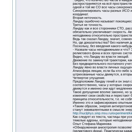
. Видно, что количество часов в кажд
распространяются на всё пространство
одной и той же СО все часы синхрониз
Синхронизировать часы разных ИСО им
координат.
Вторая неточность.
Ландау ошибочно называет покоящиеся
Третья не точность.
Ландау как и все сторонники СТО, ра
обязательно увеличивает скорость. Ав
неподвижна относительно пространств
Ведь так сказал Ландау, значит, сомн
Но, где доказательства? Без наличия
Поскольку, без введения какого-нибуд
- Назвали часы неподвижными и что? 
реликтового фона и всех прочих систе
Видно, что Ландау во власти эмоций.
Движение по замкнутой траектории, к
Без предварительного поэтапного уче
Ландау явно во власти личных ощущени
Атмосфера лекции, если бы кто-либо з
штрихованные часы движутся, а вторые
Четвертое упущение.
Предположим Ландау гений и он знал 
соответственно, часы у которых скор
движутся и именно они идут медленнее
Такое допущение вполне законно, но з
изменяют свои свойства и перестают 
принципа относительности, т.е. не со
Именно это и зафиксировано опытным 
«Таким образом, энергия антипротонов
станут эквивалентными в смысле энер
http://nuclphys.sinp.msu.ru/experiment/k
Как следует из текста, частицы при у
тяжелые адроны, которые неподвижная
Опыт Стефана Маринова
«Обнаруженная анизотропия позволяе
(реликтового фона). Практически кажд