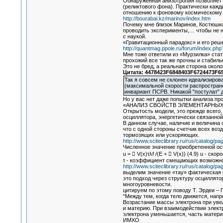
Обнаруженная анизотропия позволяет
(реликтового фона). Практически кажд
отношению к фоновому космическому 
http://bourabai.kz/marinov/index.htm
Почему мне близок Маринов, Костюшко,
проводить эксперименты,… чтобы не на
с наукой.
«Гравитационный парадокс» и его реш
http://quantmag.ppole.ru/forum/index.php
Мне тоже ответили из «Мурзилка» стат
прохожий все так же прочны и стабиль
Это не бред, а реальная сторона окол
Цитата: 4478423F6848403F6724473F65
Так я совсем не склонен идеализирова
(максимальной скорости распространен
инвариант ПСРВ. Никакой "постулат" д
Но у вас нет даже попытки анализа пр
«АНАЛИЗ СВОЙСТВ ЭЛЕМЕНТАРНЫ
Открытость модели, это прежде всего,
осциллятора, энергетически связанно
В данном случае, наличие и величина 
что с одной стороны счетчик всех воз
тормозящих или ускоряющих.
http://www.sciteclibrary.ru/rus/catalog/p
Численное значение приобретенной ос
u =  V(x)τλf /(E +  V(x)) (4.9) u - ско
τ - коэффициент смещающих возможнос
http://www.sciteclibrary.ru/rus/catalog/p
выделим значение «тау» фактическая р
это подход через структуру осциллят
многоуровневости.
цитируем по этому поводу Т. Эрдеи – Гр
“Между тем, когда тело движется, напр
Возрастание массы электрона при увел
и материю. При взаимодействии электр
электрона уменьшается, часть матери
ИМХО