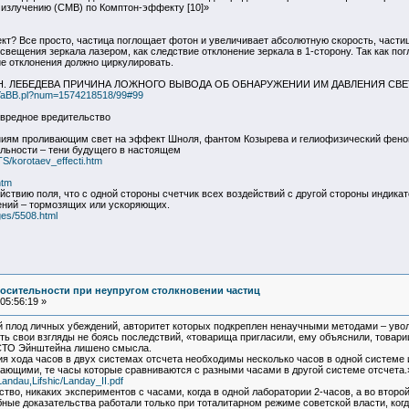
излучению (CMB) по Комптон-эффекту [10]»
т? Все просто, частица поглощает фотон и увеличивает абсолютную скорость, части
свещения зеркала лазером, как следствие отклонение зеркала в 1-сторону. Так как п
е отклонения должно циркулировать.
Н. ЛЕБЕДЕВА ПРИЧИНА ЛОЖНОГО ВЫВОДА ОБ ОБНАРУЖЕНИИ ИМ ДАВЛЕНИЯ СВЕ
b2/YaBB.pl?num=1574218518/99#99
овредное вредительство
ниям проливающим свет на эффект Шноля, фантом Козырева и гелиофизический фено
льности – тени будущего в настоящем
S/korotaev_effecti.htm
htm
ствию поля, что с одной стороны счетчик всех воздействий с другой стороны индикат
ений – тормозящих или ускоряющих.
ages/5508.html
осительности при неупругом столкновении частиц
05:56:19 »
плод личных убеждений, авторитет которых подкреплен ненаучными методами – уволь
ь свои взгляды не боясь последствий, «товарища пригласили, ему объяснили, товарищ 
 СТО Эйнштейна лишено смысла.
я хода часов в двух системах отсчета необходимы несколько часов в одной системе 
тающими, те часы которые сравниваются с разными часами в другой системе отсчета.
/Landau,Lifshic/Landay_II.pdf
тво, никаких экспериментов с часами, когда в одной лаборатории 2-часов, а во второй
ные доказательства работали только при тоталитарном режиме советской власти, ког