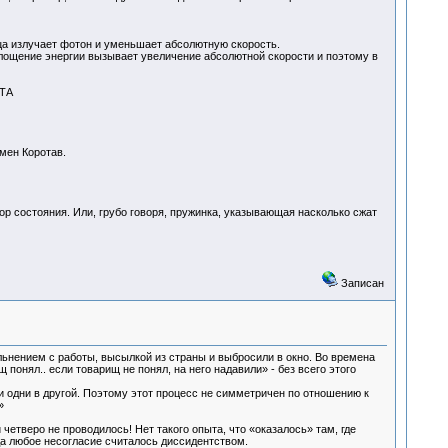
ца излучает фотон и уменьшает абсолютную скорость.
оглощение энергии вызывает увеличение абсолютной скорости и поэтому в
ТА
мен Коротав.
ор состояния. Или, грубо говоря, пружинка, указывающая насколько сжат
Записан
нением с работы, высылкой из страны и выбросили в окно. Во времена
понял.. если товарищ не понял, на него надавили» - без всего этого
и одни в другой. Поэтому этот процесс не симметричен по отношению к
»
 четверо не проводилось! Нет такого опыта, что «оказалось» там, где
да любое несогласие считалось диссидентством.