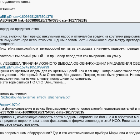
т о давление света
Костюшко?
b2/YaBB.pl?num=1609898128/350#376
5D492D0 link=1609898128/375#375 date=1617702815
овредное вредительство
стим, включил бы Гервидс вакуумный насос и откачал бы воздух из крутилки радиомет
ем выучивать про непонятно что. Одним словом, есть некий консенсус между препода
вопросов.
Эйнштейна прохожий или peregoudovd не пытается доказать научную правоту, преводя 
ваетесь? Вы самый умный… и пр. набор перед тем как выбросить на улицу.
Н. ЛЕБЕДЕВА ПРИЧИНА ЛОЖНОГО ВЫВОДА ОБ ОБНАРУЖЕНИИ ИМ ДАВЛЕНИЯ СВЕ
b2/YaBB.pl?num=1574218518/99#99
 нужна конкретным людям для конкретных целей. Так и слышу – когда в мире такое тв
о уровня… Не первый! Был Столетов, Менделеев, Петров, много было ученых. Но если
безразличны, им нужны глупые, послушные исполнители.
все это тормозиться ПО СТО Эйнштейна…
тного излучения
zhigalov-harakternie_effecti_izlucheniya.pdf
?topic=1970.0
 а финансирование в руках безграмотных светил основателей первооткрывателей и п
2337530 link=1609898128/375#375 date=1617702815
ь приборы , измеряющие скорость света в одном направление больше а в обратном м
м придется пересчитывать все физ.законы в формы именно для этой НСО. Если вас эт
 на свое существование.
на современном оборудовании? Где и кто изготовил копию прибора Маринова и прод