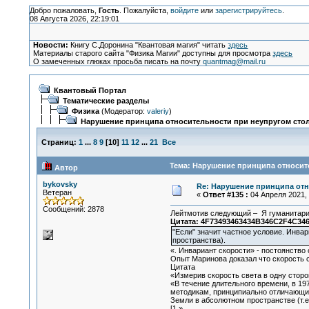
Добро пожаловать,
Гость
. Пожалуйста,
войдите
или
зарегистрируйтесь
.
08 Августа 2026, 22:19:01
Новости:
Книгу С.Доронина "Квантовая магия" читать
здесь
Материалы старого сайта "Физика Магии" доступны для просмотра
здесь
О замеченных глюках просьба писать на почту
quantmag@mail.ru
Квантовый Портал
Тематические разделы
Физика
(Модератор:
valeriy
)
Нарушение принципа относительности при неупругом сто
Страниц:
1
...
8
9
[
10
]
11
12
...
21
Все
Тема: Нарушение принципа относите
Автор
bykovsky
Re: Нарушение принципа отн
Ветеран
«
Ответ #135 :
04 Апреля 2021, 
Сообщений: 2878
Лейтмотив следующий – Я гуманитарий
Цитата: 4F73493463434B346C2F4C346E
"Если" значит частное условие. Инвар
пространства).
«. Инвариант скорости» - постоянство
Опыт Маринова доказал что скорость 
Цитата
«Измерив скорость света в одну стор
«В течение длительного времени, в 1
методикам, принципиально отличающим
Земли в абсолютном пространстве (т.
[1,»