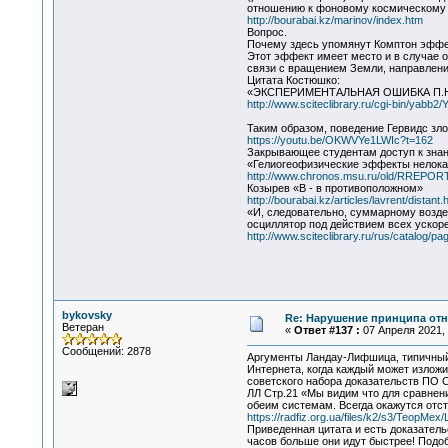
отношению к фоновому космическому 
http://bourabai.kz/marinov/index.htm
Вопрос.
Почему здесь упомянут Комптон эффек
Этот эффект имеет место и в случае о
связи с вращением Земли, направлени
Цитата Костюшко:
«ЭКСПЕРИМЕНТАЛЬНАЯ ОШИБКА П.
http://www.sciteclibrary.ru/cgi-bin/yab
Таким образом, поведение Гервидс зл
https://youtu.be/OKWVYe1LWIc?t=162
Закрывающее студентам доступ к зна
«Гелиогеофизические эффекты нелока
http://www.chronos.msu.ru/old/RREPORT
Козырев «В - в противоположном»
http://bourabai.kz/articles/lavrent/distant.
«И, следовательно, суммарному воздей
осциллятор под действием всех ускор
http://www.sciteclibrary.ru/rus/catalog/p
bykovsky
Re: Нарушение принципа отн
Ветеран
«
Ответ #137 :
07 Апреля 2021, 
Сообщений: 2878
Аргументы Ландау-Лифшица, типичный 
Интернета, когда каждый может изложит
советского набора доказательств ПО
ЛЛ Стр.21 «Мы видим что для сравнени
обеим системам. Всегда окажутся отс
https://radfiz.org.ua/files/k2/s3/TeopMex
Приведенная цитата и есть доказательс
часов больше они идут быстрее! Подоб