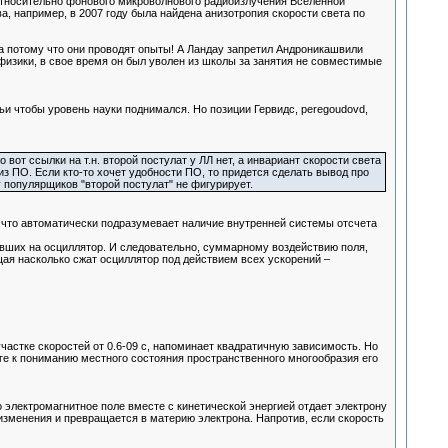
тносительно фонового микроволнового радиоизлучения Вселенной
, например, в 2007 году была найдена анизотропия скорости света по
а потому что они проводят опыты! А Ландау запретил Андроникашвили
физики, в свое время он был уволен из школы за занятия не совместимые
тьи чтобы уровень науки поднимался. Но позиции Гервидс, peregoudovd,
вот ссылки на т.н. второй постулат у ЛЛ нет, а инвариант скорости света
из ПО. Если кто-то хочет удобности ПО, то придется сделать вывод про
у популярщиков "второй постулат" не фигурирует.
, что автоматически подразумевает наличие внутренней системы отсчета
авших на осциллятор. И следовательно, суммарному воздействию поля,
щая насколько сжат осциллятор под действием всех ускорений –
частке скоростей от 0.6-09 с, напоминает квадратичную зависимость. Но
ге к пониманию местного состояния пространственного многообразия его
о электромагнитное поле вместе с кинетической энергией отдает электрону
изменения и превращается в материю электрона. Напротив, если скорость