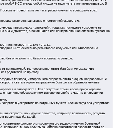
ски каждая точка во всех системах отсчета это часы, поскольку все СО
сов любой ИСО между собой никуда не надо лететь или возвращаться. В
оскольку, точно такие же часы расположены по всей длине всех
нерциальные если движение с постоянной скоростью.
ю череду предыдущих «движений», тогда как последнее ускорение не
нно она и движется, а покоящаяся или нештрихованная система буквально
ости или скорости только хотелка.
неподвижны относительно реликтового излучения или относительно
тно без описания, что было и произошло раньше.
.
от неподвижной, то, несомненно, ответ был бы я же сказал что
 без родителей не приходи.
создания прибора, измеряющего скорость света в одном направлении. И
х скорость света в одном направление больше а в обратном меньше
скоряются и замедляются. Как следствие атомы часов при ускорении
же о причинно обусловленном изменении свойств частиц и нарушении
шени.
энергию в ускорителе на встречных пучках. Только тогда оба ускорителя
ольшая скорость, но и другие свойства, например возможность, рождать
ю в тысячи раз большей.
относительно фонового микроволнового радиоизлучения Вселенной
, например, в 2007 году была найдена анизотропия скорости света по