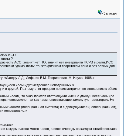
Записан
тских ИСО.
 света ?
 раз есть АСО, значит нет ПО, значит нет инварианта ПСРВ в релят.ИСО .
оически "доказывать" то, что физикам теоретикам ясно и без всяких доп.
. «Ландау Л.Д., Лифшиц Е.М. Теория поля. М. Наука, 1988.»
вижущиеся часы идут медленнее неподвижных.»
дни в другой. Поэтому этот процесс не симметричен по отношению к обеим
вижным часам) то оказываются отстающими именно движущиеся часы (по
ерь невозможно, так как часы, описывающие замкнутую траекторию. Не
жными часами (инерциальная система) и с движущимися (неинерциальная),
ми неправильно.»
тематике.
и в каждом вагоне много часов, в свою очередь на каждом столбе вокзала