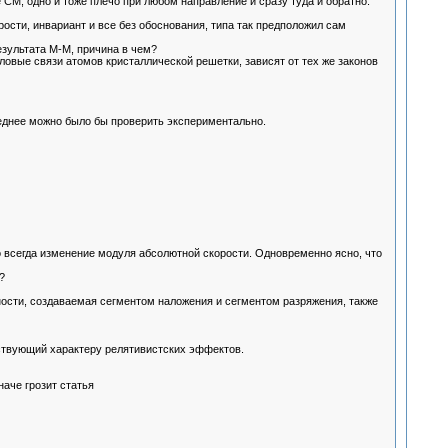
 СМ, одно и тоже плечо при любом направление и сразу туда и обратно.
сти, инвариант и все без обоснования, типа так предположил сам
зультата М-М, причина в чем?
овые связи атомов кристаллической решетки, зависят от тех же законов
леднее можно было бы проверить экспериментально.
о всегда изменение модуля абсолютной скорости. Одновременно ясно, что
?
тности, создаваемая сегментом наложения и сегментом разряжения, также
тствующий характеру релятивистских эффектов.
аче грозит статья