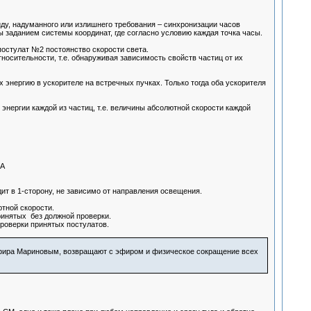
иду, надуманного или излишнего требования – синхронизации часов
ы заданием системы координат, где согласно условию каждая точка часы.
постулат №2 постоянство скорости света.
осительности, т.е. обнаруживая зависимость свойств частиц от их
энергию в ускорителе на встречных пучках. Только тогда оба ускорителя
 энергии каждой из частиц, т.е. величины абсолютной скорости каждой
А
ит в 1-сторону, не зависимо от направления освещения.
тной скорости.
принятых без должной проверки.
роверки принятых постулатов.
эфира Мариновым, возвращают с эфиром и физическое сокращение всех