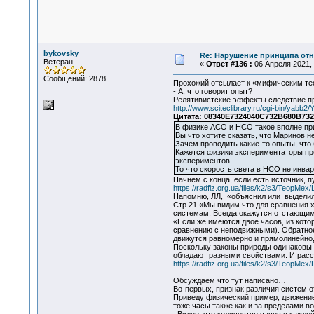
bykovsky
Re: Нарушение принципа отн
Ветеран
«
Ответ #136 :
06 Апреля 2021, 
Сообщений: 2878
Прохожий отсылает к «мифическим теор
- А, что говорит опыт?
Релятивистские эффекты следствие пр
http://www.sciteclibrary.ru/cgi-bin/yab
Цитата: 08340E7324040C732B680B7329
В физике АСО и НСО такое вполне при
Вы что хотите сказать, что Маринов 
Зачем проводить какие-то опыты, что 
Кажется физики экспериментаторы проп
экспериментов.
То что скорость света в НСО не инва
Начнем с конца, если есть источник, 
https://radfiz.org.ua/files/k2/s3/TeopMex
Напомню, ЛЛ, «объяснил или выделил
Стр.21 «Мы видим что для сравнения х
системам. Всегда окажутся отстающим
«Если же имеются двое часов, из кот
сравнению с неподвижными). Обратное
движутся равномерно и прямолинейно,
Поскольку законы природы одинаковы 
обладают разными свойствами. И расс
https://radfiz.org.ua/files/k2/s3/TeopMex
Обсуждаем что тут написано…
Во-первых, признак различия систем о
Приведу физический пример, движение 
тоже часы также как и за пределами во