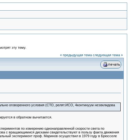
мотрят эту тему.
« предыдущая тема
следующая тема »
иально оговоренного условия (СТО, релят.ИСО, 4континуум неэвклидова
ируется в обратном вычитается.
спериментов по измерению однонаправленной скорости света по
нова с вращающимися дисками свидетельствуют в пользу факта движения
тальный эксперимент проф. Маринов осуществил в 1979 году в Брюсселе