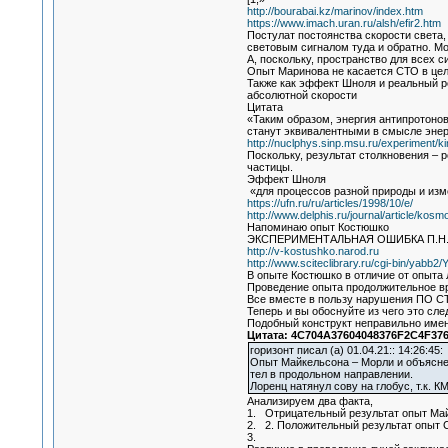
http://bourabai.kz/marinov/index.htm
https://www.imach.uran.ru/alsh/efir2.htm
Постулат постоянства скорости света,
световым сигналом туда и обратно. Мо
А, поскольку, пространство для всех с
Опыт Маринова не касается СТО в цел
Также как эффект Шноля и реальный ре
абсолютной скорости
Цитата
«Таким образом, энергия антипротонов
станут эквивалентными в смысле энер
http://nuclphys.sinp.msu.ru/experiment/k
Поскольку, результат столкновения – р
частицы.
Эффект Шноля
«для процессов разной природы и изм
https://ufn.ru/ru/articles/1998/10/e/
http://www.delphis.ru/journal/article/kos
Напоминаю опыт Костюшко
ЭКСПЕРИМЕНТАЛЬНАЯ ОШИБКА П.Н
http://v-kostushko.narod.ru
http://www.sciteclibrary.ru/cgi-bin/yab
В опыте Костюшко в отличие от опыта 
Проведение опыта продолжительное в
Все вместе в пользу нарушения ПО СТ
Теперь и вы обоснуйте из чего это сле
Подобный конструкт неправильно имен
Цитата: 4C704A37604048376F2C4F376
горизонт писал (а) 01.04.21:: 14:26:45:
Опыт Майкельсона – Морли и объясне
тел в продольном направлении.
Лоренц натянул сову на глобус, т.к. 
Анализируем два факта,
1. Отрицательный результат опыт Ма
2. 2. Положительный результат опыт
3.