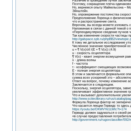
Различие в проведение лучей заключае
Поэтому, сокращение плеча одинаково 
Но, вернемся опыту Майкельсона – Мор
Эйнштейн.
Но, опровержение постоянства скорос
Предположение Лоренца о физическом 
что и распространение света.
Впрочем, вы всегда можете изложить 
Напоминаю в связи с данной темой о 
«Перпендикулярное сведение пучков ч
Так как изменение скорости частицы 
http://galspace.spb.ru/phpBB2/viewtop
К тому же детальное исследование ут
Численное значение приобретенной ос
u = ¶ V(x)τλf /(E + ¶ V(x)) (4.9)
u - скорость осциллятора
¶ V(x) - квант энергии возмущения ра
λ - длина волны
f - частота
τ - коэффициент смещающих возможнос
E - полная энергия осциллятора
В этом и заключается формальное опис
сумма всех ускорений это – абсолютна
Ответ на вопрос, почему изменение а
Заключается в следующем.
Поскольку, энергия осциллятора, зави
увеличивает эффективное значение гр
Что и вызывает дополнительное увелич
http://www.sciteclibrary.ru/rus/catalog/p
Формула Лоренца фактор не эмпиричес
Что касается лекции Гервидс то здесь 
https://youtu.be/OKWVYe1LWIc?t=174
Гервидс должен задуматься о своей ре
«в случае предоставления потребите
http://government.ru/rugovclassifier/592/