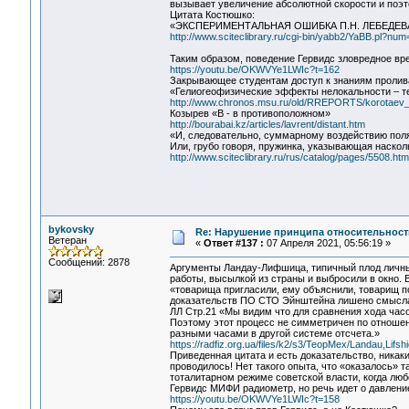
вызывает увеличение абсолютной скорости и поэт
Цитата Костюшко:
«ЭКСПЕРИМЕНТАЛЬНАЯ ОШИБКА П.Н. ЛЕБЕДЕ
http://www.sciteclibrary.ru/cgi-bin/yabb2/YaBB.pl?n
Таким образом, поведение Гервидс зловредное вр
https://youtu.be/OKWVYe1LWIc?t=162
Закрывающее студентам доступ к знаниям пролив
«Гелиогеофизические эффекты нелокальности – т
http://www.chronos.msu.ru/old/RREPORTS/korotaev_e
Козырев «В - в противоположном»
http://bourabai.kz/articles/lavrent/distant.htm
«И, следовательно, суммарному воздействию поля,
Или, грубо говоря, пружинка, указывающая наско
http://www.sciteclibrary.ru/rus/catalog/pages/5508.htm
bykovsky
Re: Нарушение принципа относительност
Ветеран
«
Ответ #137 :
07 Апреля 2021, 05:56:19 »
Сообщений: 2878
Аргументы Ландау-Лифшица, типичный плод личны
работы, высылкой из страны и выбросили в окно. 
«товарища пригласили, ему объяснили, товарищ пон
доказательств ПО СТО Эйнштейна лишено смысл
ЛЛ Стр.21 «Мы видим что для сравнения хода часо
Поэтому этот процесс не симметричен по отношен
разными часами в другой системе отсчета.»
https://radfiz.org.ua/files/k2/s3/TeopMex/Landau,Lifsh
Приведенная цитата и есть доказательство, никаки
проводилось! Нет такого опыта, что «оказалось» т
тоталитарном режиме советской власти, когда люб
Гервидс МИФИ радиометр, но речь идет о давлени
https://youtu.be/OKWVYe1LWIc?t=158