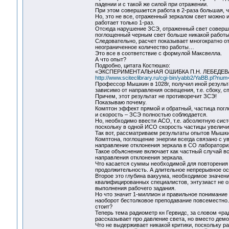
падении и с такой же силой при отражении.
При этом совершается работа в 2-раза большая, 
Но, это не все, отраженный зеркалом свет можно 
работает только 1-раз.
Отсюда нарушение ЗСЭ, отраженный свет совершил
поглощенный черным свет больше никакой работы
Следовательно, расчет показывает многократно от
неограниченное количество работы…
Это все в соответствие с формулой Максвелла.
А что опыт?
Подробно, цитата Костюшко:
«ЭКСПЕРИМЕНТАЛЬНАЯ ОШИБКА П.Н. ЛЕБЕДЕ
http://www.sciteclibrary.ru/cgi-bin/yabb2/YaBB.pl?n
Профессор Мышкин в 1028г, получил иной результа
зависимо от направления освещения, т.е. сбоку, с
Причем, этот результат не противоречит ЗСЭ!
Показываю почему.
Комптон эффект прямой и обратный, частица погл
и скорость – ЗСЭ полностью соблюдается.
Но, необходимо ввести АСО, т.е. абсолютную сист
поскольку в одной ИСО скорость частицы увеличил
Так вот, рассматриваем результаты опытов Мышки
Комптона, поглощение энергии всегда связано с у
направление отклонения зеркала в СО лаборатория
Такое объяснение включает как частный случай в
направления отклонения зеркала.
Что касается суммы необходимой для повторения 
продолжительность. А длительное непрерывное о
Второе это глубина вакуума, необходимое значени
квалифицированных специалистов, энтузиаст не оз
выполнения рабочего задания.
Но что значит 1-миллион и правильное понимание 
наоборот бестолковое преподавание повсеместно. З
стоит?
Теперь тема радиометр кн Гервидс, за словом «ра
рассказывает про давление света, но вместо демо
Что не выдерживает никакой критики, поскольку 