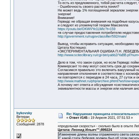
То есть из предложенного, тобой расчета следует
- Ошибочность своего расчета понял?
Не может ведь 1% поглощенной зеркалом энергии 
энергии!
Внимание!
Гервидс не обращая внимания на подобные казусы 
и следуют из упомянутой теории Максвелла
https://youtu.be/OKWVYe1LWIc?t=159
«в случае предоставления потребителю недостов
http://government.ru/rugovclassifier/592/main/
Вывод, чтобы исправить ситуацию, необходимо пр
Цитата Костюшко:
«ЭКСПЕРИМЕНТАЛЬНАЯ ОШИБКА П.Н. ЛЕБЕДЕ
http://www.sciteclibrary.ru/cgi-bin/yabb2/YaBB.pl?n
Дело в том, что закон суров, но если Гервидс пой
Коммерсант то ему могут скостить срок до сохра
Согласимся правильно это включить вакуумный нас
направления отклонения в соответствии с космо
«и повторяется с периодом в 24 часа, 27 суток и 
http://www.mathnet.ru/php/archive.phtml?wshow=pap
А почему нет ответа и обсуждения «систематичес
эквивалентности массы и энергии или наличия а
bykovsky
Re: Нарушение принципа относительност
Ветеран
«
Ответ #145 :
19 Апреля 2021, 07:51:53 »
Сообщений: 2878
«продольная скорость» - сколько было в опыте Ле
Цитата: Леонид Ильич™;899224
Изменение длины волны отраженного света связан
С какой стати Лебедев должен был об этом писат