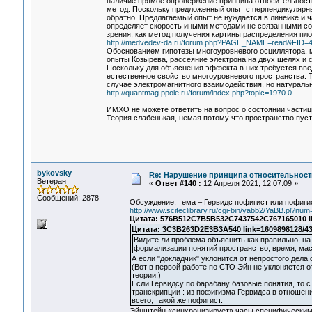
наличие прямое опровержение принципа относительности,
метод. Поскольку предложенный опыт с перпендикулярны
обратно. Предлагаемый опыт не нуждается в линейке и ч
определяет скорость иными методами не связанными со
зрения, как метод получения картины распределения пло
http://medvedev-da.ru/forum.php?PAGE_NAME=read&FID=
Обоснованием гипотезы многоуровневого осциллятора, м
опыты Козырева, рассеяние электрона на двух щелях и
Поскольку для объяснения эффекта в них требуется введ
естественное свойство многоуровневого пространства. Т
случае электромагнитного взаимодействия, но натуральн
http://quantmag.ppole.ru/forum/index.php?topic=1970.0
ИМХО не можете ответить на вопрос о состоянии частицы
Теория слабенькая, немая потому что пространство пуст
bykovsky
Re: Нарушение принципа относительност
Ветеран
«
Ответ #140 :
12 Апреля 2021, 12:07:09 »
Сообщений: 2878
Обсуждение, тема – Гервидс пофигист или пофиги
http://www.sciteclibrary.ru/cgi-bin/yabb2/YaBB.pl?n
Цитата: 576B512C7B5B532C7437542C767165010 li
Цитата: 3C3B263D2E3B3A540 link=1609898128/43
Видите ли проблема объяснить как правильно, на 
формализации понятий пространство, время, масс
А если "докладчик" уклонится от непростого дел
(Вот в первой работе по СТО Эйн не уклоняется о
теории.)
Если Гервидсу по барабану базовые понятия, то с
транскрипции : из пофигизма Гервидса в отношени
всего, такой же пофигист.
Эйнштейн «синхронизирует» часы специфическим 