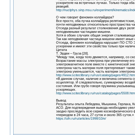
ускорителе на встречных пучках. Только тогда о
реакций.
http://nuclphys.sinp.msu.ru/experiment/kinematics/in
О чем говорит феномен коллайдера?
Все просто, оба пучка коллайдера релятивистские
почти неподвижных относительно пространства ча
Отсюда разный результат столкновения двух релят
неподвижными частицами мишени.
Хотя в обоих случаях общая энергия сталкивающих
Так как неподвижная частица мишени имеет иные 
Отсюда, феномен коллайдера нарушает ПО СТО Эй
ускорении и имеют эти свойства только при наличи
Цитата
Т. Эрдеи – Груза [2б].
“Между тем, когда тело движется, например, со ск
Возрастание массы электрона при увеличении его 
электромагнитное поле вместе с кинетической эне
электрона часть материи поля претерпевает такж
электрона уменьшается, часть материи электрона
http://www.sciteclibrary.ru/rus/catalog/pages/4912.htm
«В данном случае, наличие и величина сегмента с
осциллятор. И следовательно, суммарному воздейс
состояния. Или грубо говоря пружинка указывающ
ускоряющих.
http://www.sciteclibrary.ru/rus/catalog/pages/5508.htm
Вывод
Результаты опыта Лебедева, Мышкина, Герлаха, К
АСО. Для подтверждения вывода необходимо увел
заодно проследить всю серию космофизического 
«периодом в 24 часа, 27 суток и около 365 суток.»
https://ufn.ru/ru/articles/1998/10/e/