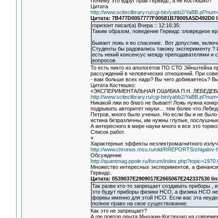
Почему это вдруг прав Гервидс, а не Костюшко?
Цитата
http://www.sciteclibrary.ru/cgi-bin/yabb2/YaBB.pl?n
Цитата: 7B477D0057777F00581B78005A5D492D0 li
горизонт писал(а) Вчера :: 12:16:35:
Таким образом, поведение Гервидс зловредное в
Бывает ложь и во спасение. Вот допустим, включи
Студенты бы радовались такому эксперименту ? 
есть некий консенсус между преподавателями и 
вопросов.
То есть никто из апологетов ПО СТО Эйнштейна п
рассуждений в человеческих отношений. При сове
- вам больше всех надо? Вы чего добиваетесь? Вы
Цитата Костюшко:
«ЭКСПЕРИМЕНТАЛЬНАЯ ОШИБКА П.Н. ЛЕБЕДЕ
http://www.sciteclibrary.ru/cgi-bin/yabb2/YaBB.pl?n
Никакой лжи во благо не бывает! Ложь нужна конк
подрывать авторитет науки… тем более что Лебед
Петров, много было ученых. Но если бы и не было
истина безразличны, им нужны глупые, послушные
А интересного в мире науки много и все это то
Список работ.
«
Характерные эффекты неэлектромагнитного излу
http://www.chronos.msu.ru/old/RREPORTS/zhigalov-har
Обсуждение
http://quantmag.ppole.ru/forum/index.php?topic=1970.
Множество интересных экспериментов, а финансир
Гервидс.
Цитата: 0539037E2909017E2665067E242337530 lin
Так разве кто-то запрещает создавать приборы ,
это будут приборы физики НСО, а физика НСО не
формы именно для этой НСО. Если вас эта неудоб
полное право на свое существование.
Как это не запрещает?
А где повтор опыта Мышкин-Костюшко на современ