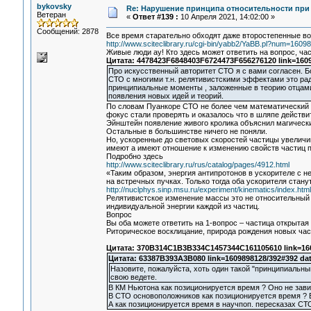
bykovsky
Re: Нарушение принципа относительности при
Ветеран
«
Ответ #139 :
10 Апреля 2021, 14:02:00 »
Сообщений: 2878
Все время старательно обходят даже второстепенные воп
http://www.sciteclibrary.ru/cgi-bin/yabb2/YaBB.pl?num=160
Живые люди ау! Кто здесь может ответить на вопрос, ч
Цитата: 4478423F6848403F6724473F656276120 link=160
Про искусственный авторитет СТО я с вами согласен. Бо
СТО с многими т.н. релятивистскими эффектами это ра
принципиальные моменты , заложенные в теорию отцами 
появления новых идей и теорий.
По словам Пуанкоре СТО не более чем математический ф
фокус стали проверять и оказалось что в шляпе действи
Эйнштейн появление живого кролика объяснил магичес
Остальные в большинстве ничего не поняли.
Но, ускоренные до световых скоростей частицы увеличи
имеют а имеют отношение к изменению свойств частиц п
Подробно здесь
http://www.sciteclibrary.ru/rus/catalog/pages/4912.html
«Таким образом, энергия антипротонов в ускорителе с 
на встречных пучках. Только тогда оба ускорителя стан
http://nuclphys.sinp.msu.ru/experiment/kinematics/index.htm
Релятивистское изменение массы это не относительный а
индивидуальной энергии каждой из частиц.
Вопрос
Вы оба можете ответить на 1-вопрос – частица открытая
Риторическое восклицание, природа рождения новых ча
Цитата: 370B314C1B3B334C1457344C161105610 link=160
Цитата: 63387B393A3B080 link=1609898128/392#392 da
Назовите, пожалуйста, хоть один такой "принципиальн
свою ведете.
В КМ Ньютона как позиционируется время ? Оно не зави
В СТО основоположников как позиционируется время ? 
А как позиционируется время в научпоп. пересказах СТ