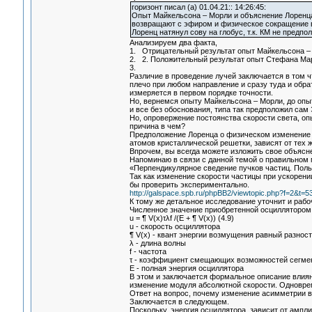
горизонт писал (а) 01.04.21:: 14:26:45:
Опыт Майкельсона – Морли и объяснение Лоренц
возвращают с эфиром и физическое сокращение в
Лоренц натянул сову на глобус, т.к. КМ не предп
Анализируем два факта,
1. Отрицательный результат опыт Майкельсона –
2. 2. Положительный результат опыт Стефана Ма
3.
Различие в проведение лучей заключается в том ч
плечо при любом направление и сразу туда и обра
измеряется в первом порядке точности.
Но, вернемся опыту Майкельсона – Морли, до опы
и все без обоснования, типа так предположил сам
Но, опровержение постоянства скорости света, о
причина в чем?
Предположение Лоренца о физическом изменение д
атомов кристаллической решетки, зависят от тех ж
Впрочем, вы всегда можете изложить свое объясн
Напоминаю в связи с данной темой о правильном 
«Перпендикулярное сведение пучков частиц. Поль
Так как изменение скорости частицы при ускорен
бы проверить экспериментально.
http://galspace.spb.ru/phpBB2/viewtopic.php?f=2&
К тому же детальное исследование уточнит и раб
Численное значение приобретенной осциллятором 
u = ¶ V(x)τλf /(E + ¶ V(x)) (4.9)
u - скорость осциллятора
¶ V(x) - квант энергии возмущения равный разнос
λ - длина волны
f - частота
τ - коэффициент смещающих возможностей сегмент
E - полная энергия осциллятора
В этом и заключается формальное описание влияни
изменение модуля абсолютной скорости. Одноврем
Ответ на вопрос, почему изменение асимметрии в
Заключается в следующем.
Поскольку, энергия осциллятора, зависит от ампл