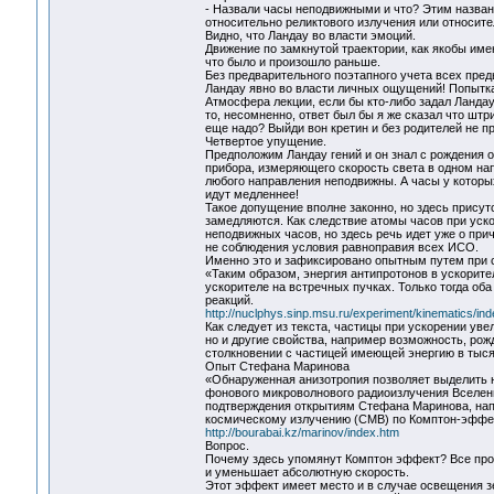
- Назвали часы неподвижными и что? Этим назван
относительно реликтового излучения или относите
Видно, что Ландау во власти эмоций.
Движение по замкнутой траектории, как якобы им
что было и произошло раньше.
Без предварительного поэтапного учета всех пре
Ландау явно во власти личных ощущений! Попытка 
Атмосфера лекции, если бы кто-либо задал Ландау
то, несомненно, ответ был бы я же сказал что шт
еще надо? Выйди вон кретин и без родителей не п
Четвертое упущение.
Предположим Ландау гений и он знал с рождения 
прибора, измеряющего скорость света в одном нап
любого направления неподвижны. А часы у которы
идут медленнее!
Такое допущение вполне законно, но здесь присут
замедляются. Как следствие атомы часов при ус
неподвижных часов, но здесь речь идет уже о при
не соблюдения условия равноправия всех ИСО.
Именно это и зафиксировано опытным путем при 
«Таким образом, энергия антипротонов в ускорит
ускорителе на встречных пучках. Только тогда о
реакций.
http://nuclphys.sinp.msu.ru/experiment/kinematics/in
Как следует из текста, частицы при ускорении уве
но и другие свойства, например возможность, ро
столкновении с частицей имеющей энергию в тыся
Опыт Стефана Маринова
«Обнаруженная анизотропия позволяет выделить 
фонового микроволнового радиоизлучения Вселенн
подтверждения открытиям Стефана Маринова, напр
космическому излучению (CMB) по Комптон-эффек
http://bourabai.kz/marinov/index.htm
Вопрос.
Почему здесь упомянут Комптон эффект? Все прос
и уменьшает абсолютную скорость.
Этот эффект имеет место и в случае освещения зе