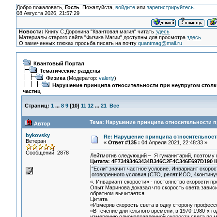
Добро пожаловать,
Гость
. Пожалуйста,
войдите
или
зарегистрируйтесь
.
08 Августа 2026, 21:57:29
Новости:
Книгу С.Доронина "Квантовая магия" читать
здесь
Материалы старого сайта "Физика Магии" доступны для просмотра
здесь
О замеченных глюках просьба писать на почту
quantmag@mail.ru
Квантовый Портал
Тематические разделы
Физика
(Модератор:
valeriy
)
Нарушение принципа относительности при неупругом стол
частиц
Страниц:
1
...
8
9
[
10
]
11
12
...
21
Все
Тема: Нарушение принципа относительности пр
Автор
bykovsky
Re: Нарушение принципа относительност
Ветеран
«
Ответ #135 :
04 Апреля 2021, 22:48:33 »
Сообщений: 2878
Лейтмотив следующий – Я гуманитарий, поэтому 
Цитата: 4F73493463434B346C2F4C346E697D190 li
"Если" значит частное условие. Инвариант скорос
оговоренного условия (СТО, релят.ИСО, 4контину
«. Инвариант скорости» - постоянство скорости п
Опыт Маринова доказал что скорость света завис
обратном вычитается.
Цитата
«Измерив скорость света в одну сторону професс
«В течение длительного времени, в 1970-1980-х 
измерению однонаправленной скорости света по 