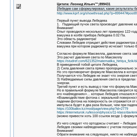
Цитата: Леонид Ильич™;899431
Лебедев сам сформулировал, какие результаты бы
http://www.kprf.org/showthread.php?p=899447#post8
Первый пункт вывода Лебедева
1. Падающий пучок света производит давление к
Внимание!
Опыт проводился несколько лет примерно 122-год
вакуума в колбе прибора Лебедева 0.02 Па.
Это область радиометра!
Словами Лебедев отрицает действие радиометра а 
вакуума при котором радиометр исчезает только 
Согласно формуле Максвелла, давление света зав
Это расчет давления света по Максвеллу
https://studref.com/621352/matematika_himiya_fizik/
В приведенной тобой цитате Лебедева,
2) Сила давления света прямо пропорционально эн
Но это противоречит формуле Максвелла в которой
Получается что Лебедев не знает что энергия све
3) Наблюдаемые силы давления света в пределах 
энергии.
Третий пункт и есть вывод о том что формула Мак
Но в правильной формуле Максвелла говорится пр
его «наблюдениях»… которые Лебедев отказался п
«Взаимодействие фотона с зеркальной поверхност
падении фотона на поверхность он отражается от 
импульса будет в два раза больше, чем при паден
https://100ballov.kz/mod/page/view.php?id=2779
https://interneturok.ru/lesson/physics/11-klass/davle
(можно привести хоть 100 ссылок везде 1-формул
Из чего следует что ортодоксы считают – Лебедев
Лебедев своими наблюдениями с учетом погрешно
Внимание!
Обрати внимание на следующее, никто не наблюда