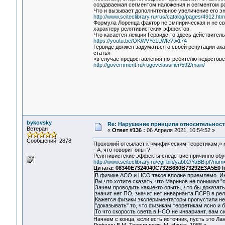
создаваемая сегментом наложения и сегментом ра
Что и вызывает дополнительное увеличение его эн
http://www.sciteclibrary.ru/rus/catalog/pages/4912.htm
Формула Лоренца фактор не эмпирическая и не св
характеру релятивистских эффектов.
Что касается лекции Гервидс то здесь действитель
https://youtu.be/OKWVYe1LWIc?t=174
Гервидс должен задуматься о своей репутации ака
статья
«в случае предоставления потребителю недостов
http://government.ru/rugovclassifier/592/main/
bykovsky
Re: Нарушение принципа относительност
Ветеран
«
Ответ #136 :
06 Апреля 2021, 10:54:52 »
Сообщений: 2878
Прохожий отсылает к «мифическим теоретикам,» ко
- А, что говорит опыт?
Релятивистские эффекты следствие причинно обу
http://www.sciteclibrary.ru/cgi-bin/yabb2/YaBB.pl?n
Цитата: 08340E7324040C732B680B73292E3A5E0 li
В физике АСО и НСО такое вполне приемлемо. Ин
Вы что хотите сказать, что Маринов не понимал 
Зачем проводить какие-то опыты, что бы доказать
значит нет ПО, значит нет инварианта ПСРВ в рел
Кажется физики экспериментаторы пропустили неч
"доказывать" то, что физикам теоретикам ясно и б
То что скорость света в НСО не инвариант, вам 
Начнем с конца, если есть источник, пусть это Ла