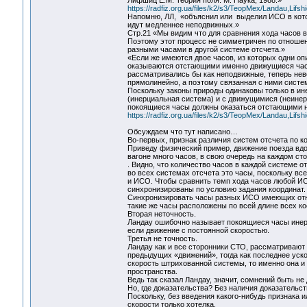
Лифшиц Е.М. Теория поля. М. Наука, 1988.»
https://radfiz.org.ua/files/k2/s3/TeopMex/Landau,Lifsh
Напомню, ЛЛ, «объяснил или выделил ИСО в кото
идут медленнее неподвижных.»
Стр.21 «Мы видим что для сравнения хода часов в
Поэтому этот процесс не симметричен по отношен
разными часами в другой системе отсчета.»
«Если же имеются двое часов, из которых одни о
оказываются отстающими именно движущиеся часы
рассматривались бы как неподвижные, теперь нев
прямолинейно, а поэтому связанная с ними систе
Поскольку законы природы одинаковы только в ин
(инерциальная система) и с движущимися (неинер
покоящиеся часы должны оказаться отстающими 
https://radfiz.org.ua/files/k2/s3/TeopMex/Landau,Lifsh
Обсуждаем что тут написано…
Во-первых, признак различия систем отсчета по к
Приведу физический пример, движение поезда вдо
вагоне много часов, в свою очередь на каждом сто
. Видно, что количество часов в каждой системе 
во всех системах отсчета это часы, поскольку вс
и ИСО. Чтобы сравнить темп хода часов любой ИС
синхронизированы по условию задания координат.
Синхронизировать часы разных ИСО имеющих относ
такие же часы расположены по всей длине всех ко
Вторая неточность.
Ландау ошибочно называет покоящиеся часы инер
если движение с постоянной скоростью.
Третья не точность.
Ландау как и все сторонники СТО, рассматривают
предыдущих «движений», тогда как последнее уско
скорость штрихованной системы, то именно она и
пространства.
Ведь так сказал Ландау, значит, сомнений быть н
Но, где доказательства? Без наличия доказатель
Поскольку, без введения какого-нибудь признака
скорости только хотелка.