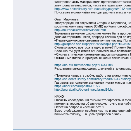
электрона часть материи поля претерпевает такж
электрона уменьшается, часть материи электрона
http://www.sciteclibrary.ru/rus/catalog/pages/4912.htm
По ссылке можно найти методы расчета массы час
Опыт Маринова
«подтверждения открытиям Стефана Маринова, нап
космическому излучению (CMB) по Комптон-эффек
http://bourabai.kz/marinov/index.htm
Тормозить изучение физики не может быть прогре
дело альтернативщиков, природа сложна для ее и
«Перпендикулярное сведение пучков частиц. Пол
http://galspace.spb.ru/phpBB2/viewtopic.php?f=2&
Сколько можно повторять одно и тоже? Почему бы
Если 4континуум имеет объяснительные возможно
«Систематическое изменение массы килограмма № 12
Остальные платино-иридиевые копии также измени
https://ria-stk.ru/mi/adetail.php?ID=44188
Результаты международных сличений эталона ма
(Поможем написать любую работу на аналогичную
https://students-library.com/library/read/48633-etalony-
Где здесь выполнение эквивалентности массы и э
https://habr.com/ru/post/412153/
http://bourabai.kz/boyarintsev/brand14.htm
ИМХО
Область исследования физики это эффекты и фе
поменять теорию на объясняющую то что мы набл
Ответ на вопрос о частице есть?
Вместо обсуждения свойств частиц и значения эфф
понимать физику,… а цель прогресса в час?