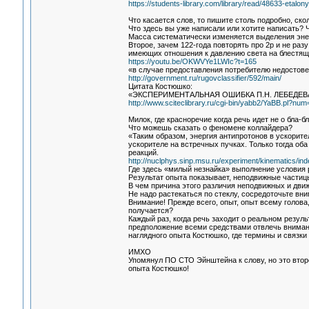
https://students-library.com/library/read/48633-etalony-
Что касается слов, то пишите столь подробно, ско
Что здесь вы уже написали или хотите написать? 
Масса систематически изменяется выделения энер
Второе, зачем 122-года повторять про 2р и не разу
имеющих отношения к давлению света на блестяще
https://youtu.be/OKWVYe1LWIc?t=165
«в случае предоставления потребителю недостов
http://government.ru/rugovclassifier/592/main/
Цитата Костюшко:
«ЭКСПЕРИМЕНТАЛЬНАЯ ОШИБКА П.Н. ЛЕБЕДЕ
http://www.sciteclibrary.ru/cgi-bin/yabb2/YaBB.pl?n
Милок, где красноречие когда речь идет не о бла-б
Что можешь сказать о феномене коллайдера?
«Таким образом, энергия антипротонов в ускорит
ускорителе на встречных пучках. Только тогда о
реакций.
http://nuclphys.sinp.msu.ru/experiment/kinematics/in
Где здесь «милый незнайка» выполнение условия
Результат опыта показывает, неподвижные частиц
В чем причина этого различия неподвижных и дв
Не надо растекаться по стеклу, сосредоточьте вни
Внимание! Прежде всего, опыт, опыт всему голова,
получается?
Каждый раз, когда речь заходит о реальном резул
предположение всеми средствами отвлечь вниман
наглядного опыта Костюшко, где термины и связк
ИМХО
Упомянул ПО СТО Эйнштейна к слову, но это второ
опыта Костюшко!