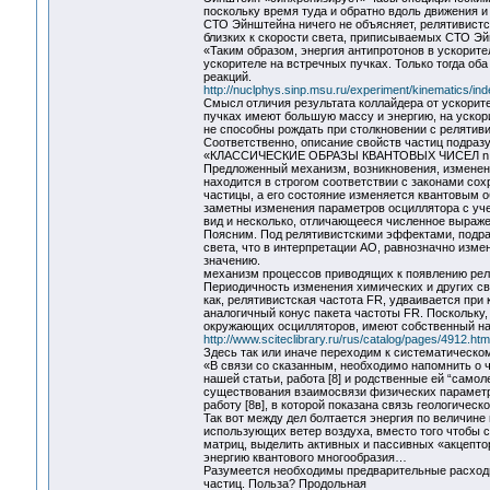
поскольку время туда и обратно вдоль движения и 
СТО Эйнштейна ничего не объясняет, релятивистс
близких к скорости света, приписываемых СТО Эй
«Таким образом, энергия антипротонов в ускорит
ускорителе на встречных пучках. Только тогда о
реакций.
http://nuclphys.sinp.msu.ru/experiment/kinematics/in
Смысл отличия результата коллайдера от ускорите
пучках имеют большую массу и энергию, на ускор
не способны рождать при столкновении с релятив
Соответственно, описание свойств частиц подраз
«КЛАССИЧЕСКИЕ ОБРАЗЫ КВАНТОВЫХ ЧИСЕЛ n, l,
Предложенный механизм, возникновения, изменени
находится в строгом соответствии с законами сох
частицы, а его состояние изменяется квантовым о
заметны изменения параметров осциллятора с уч
вид и несколько, отличающееся численное выраже
Поясним. Под релятивистскими эффектами, подраз
света, что в интерпретации АО, равнозначно изм
значению.
механизм процессов приводящих к появлению реля
Периодичность изменения химических и других свой
как, релятивистская частота FR, удваивается при
аналогичный конус пакета частоты FR. Поскольку,
окружающих осцилляторов, имеют собственный на
http://www.sciteclibrary.ru/rus/catalog/pages/4912.htm
Здесь так или иначе переходим к систематическ
«В связи со сказанным, необходимо напомнить о ч
нашей статьи, работа [8] и родственные ей “само
существования взаимосвязи физических параметро
работу [8в], в которой показана связь геологиче
Так вот между дел болтается энергия по величине 
использующих ветер воздуха, вместо того чтобы с
матриц, выделить активных и пассивных «акцепто
энергию квантового многообразия…
Разумеется необходимы предварительные расходы
частиц. Польза? Продольная