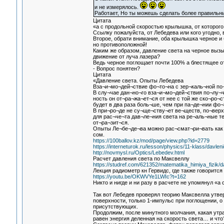
и не измерялось.
Работает, Но ты можешь сделать более правильны
Цитата
«а с продольной скоростью крылышка, от которого
Ссылку пожалуйста, от Лебедева или кого угодно
Второе, обрати внимание, оба крылышка черное и
но противоположной!
Каким же образом, давление света на черное вызы
движение от луча лазера?
Ведь черное поглощает почти 100% а блестящее от
- Вопрос понятен?
Цитата
«Давление света. Опыты Лебедева
Вза¬и¬мо¬дей¬ствие фо¬то¬на с зер¬каль¬ной по
В слу¬чае дан¬но¬го вза¬и¬мо¬дей¬ствия по¬лу¬ч
ность он от¬ра¬жа¬ет¬ся от нее с той же ско¬ро¬
будет в два раза боль¬ше, чем при па¬де¬нии фо¬
В при¬ро¬де не су¬ще¬ству¬ет ве¬ществ, по¬вер
для рас¬че¬та дав¬ле¬ния света на ре¬аль¬ные те
от¬ра¬зит¬ся.
Опыты Ле¬бе¬де¬ва можно рас¬смат¬ри¬вать как 
сом.
https://100ballov.kz/mod/page/view.php?id=2779
https://interneturok.ru/lesson/physics/11-klass/davle
http://novmysl.ru/Optics/Lebedev.html
Расчет давления света по Максвеллу
https://studref.com/621352/matematika_himiya_fizik/
Лекция радиометр кн Гервидс, где также говоритс
https://youtu.be/OKWVYe1LWIc?t=162
Никто и нигде и ни разу в расчете не упомянул «
Так вот Лебедев проверял теорию Максвелла утве
поверхности, только 1-импульс при поглощении, о 
присутствующих.
Продолжим, после минутного молчания, какая утр
равен энергия деленная на скорость света… и что