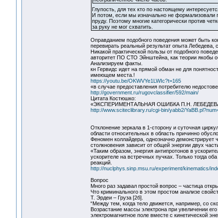
Глупость, для тех кто по настоящему интересуется
И потом, если мы изначально не формализовали п
пруду. Поэтому многие категорически против чет
за руку не мог схватить.
Оправданием подобного поведения может быть коне
перевирать реальный результат опыта Лебедева, 
Никакой практической пользы от подобного повед
авторитет ПО СТО Эйнштейна, как теории якобы об
Анализируем факты.
кн Гервидс идет на прямой обман не для понятнос
имеющем места.!
https://youtu.be/OKWVYe1LWIc?t=165
«в случае предоставления потребителю недостов
http://government.ru/rugovclassifier/592/main/
Цитата Костюшко:
«ЭКСПЕРИМЕНТАЛЬНАЯ ОШИБКА П.Н. ЛЕБЕДЕ
http://www.sciteclibrary.ru/cgi-bin/yabb2/YaBB.pl?n
Отклонение зеркала в 1-сторону и суточная цирк
области относительных в область причинно обусло
Феномен коллайдера, однозначно демонстрирует ч
столкновения зависит от общей энергии двух част
«Таким образом, энергия антипротонов в ускорит
ускорителе на встречных пучках. Только тогда о
реакций.
http://nuclphys.sinp.msu.ru/experiment/kinematics/in
Вопрос
Много раз задавал простой вопрос – частица откр
Что криминального в этом простом анализе свойс
Т. Эрдеи – Груза [2б].
“Между тем, когда тело движется, например, со ск
Возрастание массы электрона при увеличении его 
электромагнитное поле вместе с кинетической эне