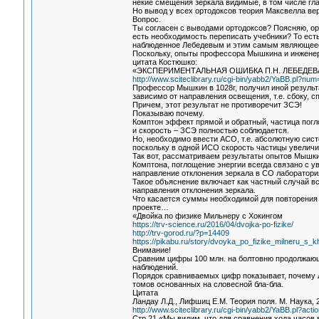
некие смещения зеркала видимые, в том числе гл
Но вывод у всех ортодоксов теория Максвелла верн
Вопрос.
Ты согласен с выводами ортодоксов? Поясняю, орт
есть необходимость переписать учебники? То есть
наблюденное Лебедевым и этим самым являющеес
Поскольку, опыты профессора Мышкина и инженер
цитата Костюшко:
«ЭКСПЕРИМЕНТАЛЬНАЯ ОШИБКА П.Н. ЛЕБЕДЕ
http://www.sciteclibrary.ru/cgi-bin/yabb2/YaBB.pl?n
Профессор Мышкин в 1028г, получил иной результа
зависимо от направления освещения, т.е. сбоку, с
Причем, этот результат не противоречит ЗСЭ!
Показываю почему.
Комптон эффект прямой и обратный, частица погл
и скорость – ЗСЭ полностью соблюдается.
Но, необходимо ввести АСО, т.е. абсолютную сист
поскольку в одной ИСО скорость частицы увеличил
Так вот, рассматриваем результаты опытов Мышки
Комптона, поглощение энергии всегда связано с у
направление отклонения зеркала в СО лаборатория
Такое объяснение включает как частный случай в
направления отклонения зеркала.
Что касается суммы необходимой для повторения о
проекте…
«Двойка по физике Мильнеру с Хокингом
https://trv-science.ru/2016/04/dvojka-po-fizike/
http://trv-gorod.ru/?p=14409
https://pikabu.ru/story/dvoyka_po_fizike_milneru_s
Внимание!
Сравним цифры 100 млн. на болтовню продолжающу
наблюдений.
Порядок сравниваемых цифр показывает, почему 
томов основанных на словесной бла-бла.
Цитата
Ландау Л.Д., Лифшиц Е.М. Теория поля. М. Наука, 
http://www.sciteclibrary.ru/cgi-bin/yabb2/YaBB.pl?acti
Стр.21 «Мы видим, что для сравнения хода часов 