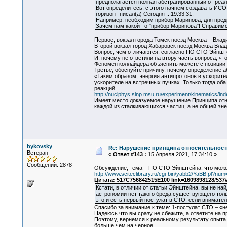
предполагается полная абстрагированный от реал
Вот определитесь, с этого начнем создавать ИСО
горизонт писал(а) Сегодня :: 19:33:31:
Например, необходим прибор Маринова, для пред
Зачем нам какой-то "прибор Маринова"! Справи
Первое, вокзал города Томск поезд Москва – Влад
Второй вокзал город Хабаровск поезд Москва Вла
Вопрос, чем отличаются, согласно ПО СТО Эйншт
И, почему не ответили на втору часть вопроса, что
Феномен коллайдера объяснить можете с позици
Третье, обоснуйте причину, почему определение 
«Таким образом, энергия антипротонов в ускорит
ускорителе на встречных пучках. Только тогда о
реакций.
http://nuclphys.sinp.msu.ru/experiment/kinematics/in
Имеет место доказуемое нарушение Принципа отно
каждой из сталкивающихся частиц, а не общей эне
bykovsky
Re: Нарушение принципа относительност
Ветеран
«
Ответ #143 :
15 Апреля 2021, 17:34:10 »
Сообщений: 2878
Обсуждение, тема – ПО СТО Эйнштейна, что может 
http://www.sciteclibrary.ru/cgi-bin/yabb2/YaBB.pl?n
Цитата: 517C756842515E100 link=1609898128/537
Кстати, в отличии от статьи Эйнштейна, вы не най
астрономии нет такого бреда существующего толь
это и есть первый постулат в СТО, если внимател
Спасибо за внимание к теме: 1-постулат СТО – «
Надеюсь что вы сразу не сбежите, а ответите на 
Поэтому, вернемся к реальному результату опыта 
больше чем на черное.