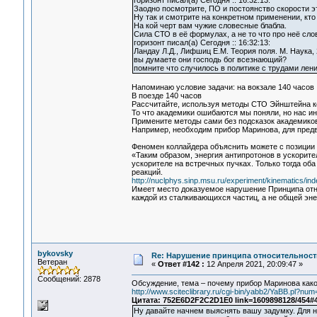
горизонт писал(а) Сегодня :: 16:32:13:
Заодно посмотрите, ПО и постоянство скорости 
Ну так и смотрите на конкретном применении, кто
На кой черт вам чужие словесные блабла.
Сила СТО в её формулах, а не то что про неё сло
горизонт писал(а) Сегодня :: 16:32:13:
Ландау Л.Д., Лифшиц Е.М. Теория поля. М. Наука,
вы думаете они господь бог всезнающий?
помните что случилось в политике с трудами лени
Напоминаю условие задачи: на вокзале 140 часов
В поезде 140 часов
Рассчитайте, используя методы СТО Эйнштейна к
То что академики ошибаются мы поняли, но нас 
Примените методы сами без подсказок академиков
Например, необходим прибор Маринова, для предв
Феномен коллайдера объяснить можете с позици
«Таким образом, энергия антипротонов в ускорит
ускорителе на встречных пучках. Только тогда о
реакций.
http://nuclphys.sinp.msu.ru/experiment/kinematics/in
Имеет место доказуемое нарушение Принципа отно
каждой из сталкивающихся частиц, а не общей эне
bykovsky
Re: Нарушение принципа относительност
Ветеран
«
Ответ #142 :
12 Апреля 2021, 20:09:47 »
Сообщений: 2878
Обсуждение, тема – почему прибор Маринова како
http://www.sciteclibrary.ru/cgi-bin/yabb2/YaBB.pl?n
Цитата: 752E6D2F2C2D1E0 link=1609898128/454#
Ну давайте начнем выяснять вашу задумку. Для н