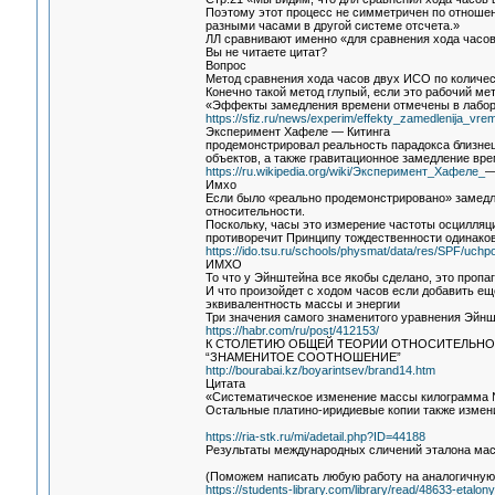
Поэтому этот процесс не симметричен по отношен
разными часами в другой системе отсчета.»
ЛЛ сравнивают именно «для сравнения хода часов
Вы не читаете цитат?
Вопрос
Метод сравнения хода часов двух ИСО по количес
Конечно такой метод глупый, если это рабочий мет
«Эффекты замедления времени отмечены в лабор
https://sfiz.ru/news/experim/effekty_zamedlenija_vre
Эксперимент Хафеле — Китинга
продемонстрировал реальность парадокса близне
объектов, а также гравитационное замедление вре
https://ru.wikipedia.org/wiki/Эксперимент_Хафеле_
—
Имхо
Если было «реально продемонстрировано» замедле
относительности.
Поскольку, часы это измерение частоты осцилляций
противоречит Принципу тождественности одинаков
https://ido.tsu.ru/schools/physmat/data/res/SPF/uchpo
ИМХО
То что у Эйнштейна все якобы сделано, это пропаг
И что произойдет с ходом часов если добавить еще
эквивалентность массы и энергии
Три значения самого знаменитого уравнения Эйн
https://habr.com/ru/post/412153/
К СТОЛЕТИЮ ОБЩЕЙ ТЕОРИИ ОТНОСИТЕЛЬНОС
“ЗНАМЕНИТОЕ СООТНОШЕНИЕ”
http://bourabai.kz/boyarintsev/brand14.htm
Цитата
«Систематическое изменение массы килограмма № 12
Остальные платино-иридиевые копии также измени
https://ria-stk.ru/mi/adetail.php?ID=44188
Результаты международных сличений эталона ма
(Поможем написать любую работу на аналогичную
https://students-library.com/library/read/48633-etalony-