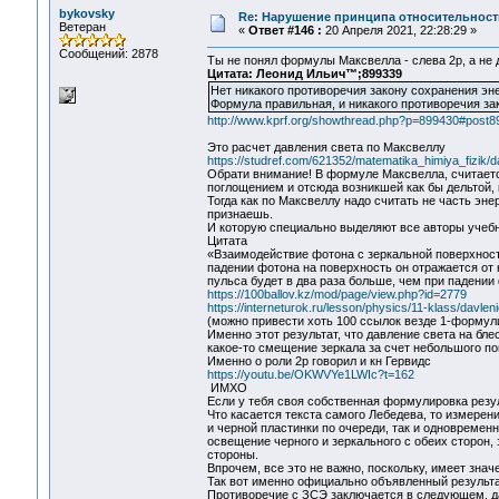
bykovsky
Re: Нарушение принципа относительност
Ветеран
«
Ответ #146 :
20 Апреля 2021, 22:28:29 »
Сообщений: 2878
Ты не понял формулы Максвелла - слева 2р, а не 
Цитата: Леонид Ильич™;899339
Нет никакого противоречия закону сохранения эне
Формула правильная, и никакого противоречия зак
http://www.kprf.org/showthread.php?p=899430#post8
Это расчет давления света по Максвеллу
https://studref.com/621352/matematika_himiya_fizik/
Обрати внимание! В формуле Максвелла, считаетс
поглощением и отсюда возникшей как бы дельтой,
Тогда как по Максвеллу надо считать не часть эне
признаешь.
И которую специально выделяют все авторы учебн
Цитата
«Вза­и­мо­дей­ствие фо­то­на с зер­каль­ной по­верх­но­с
па­де­нии фо­то­на на по­верх­ность он от­ра­жа­ет­ся о
пуль­са будет в два раза боль­ше, чем при па­де­нии ф
https://100ballov.kz/mod/page/view.php?id=2779
https://interneturok.ru/lesson/physics/11-klass/davle
(можно привести хоть 100 ссылок везде 1-формул
Именно этот результат, что давление света на бл
какое-то смещение зеркала за счет небольшого по
Именно о роли 2р говорил и кн Гервидс
https://youtu.be/OKWVYe1LWIc?t=162
ИМХО
Если у тебя своя собственная формулировка резу
Что касается текста самого Лебедева, то измерен
и черной пластинки по очереди, так и одновреме
освещение черного и зеркального с обеих сторон, 
стороны.
Впрочем, все это не важно, поскольку, имеет зна
Так вот именно официально объявленный результа
Противоречие с ЗСЭ заключается в следующем, да