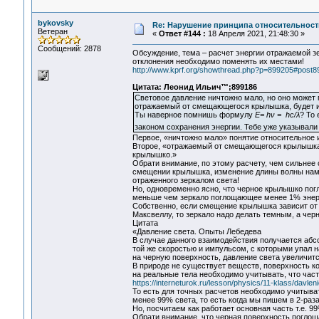
bykovsky
Re: Нарушение принципа относительност
Ветеран
«
Ответ #144 :
18 Апреля 2021, 21:48:30 »
Сообщений: 2878
Обсуждение, тема – расчет энергии отражаемой з
отклонения необходимо поменять их местами!
http://www.kprf.org/showthread.php?p=899205#post8
Цитата: Леонид Ильич™;899186
Световое давление ничтожно мало, но оно может 
отражаемый от смещающегося крылышка, будет и
Ты наверное помнишь формулу
E= hν = hc/λ
? То 
законом сохранения энергии. Тебе уже указывали 
Первое, «ничтожно мало» понятие относительное и
Второе, «отражаемый от смещающегося крылышка,
крылышко.»
Обрати внимание, по этому расчету, чем сильне
смещении крылышка, изменение длины волны намн
отраженного зеркалом света!
Но, одновременно ясно, что черное крылышко пог
меньше чем зеркало поглощающее менее 1% энер
Собственно, если смещение крылышка зависит от 
Максвеллу, то зеркало надо делать темным, а че
Цитата
«Давление света. Опыты Лебедева
В случае данного взаимодействия получается абсо
той же скоростью и импульсом, с которыми упал н
на черную поверхность, давление света увеличится
В природе не существует веществ, поверхность к
на реальные тела необходимо учитывать, что част
https://interneturok.ru/lesson/physics/11-klass/davle
То есть для точных расчетов необходимо учитыва
менее 99% света, то есть когда мы пишем в 2-раза
Но, посчитаем как работает основная часть т.е. 9
Обрати внимание, что черная поверхность погло