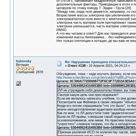
от 0.6-09 с, напоминает квадратичную зависимост
дополнительные факторы. Приводящие в итоге к п
цитируем по этому поводу Т. Эрдеи – Груза [2б].
“Между тем, когда тело движется, например, со ск
Возрастание массы электрона при увеличении его 
электромагнитное поле вместе с кинетической эне
электрона часть материи поля претерпевает такж
электрона уменьшается, часть материи электрона
ИМХО
А что мы читаем в ответ? Для нас приводится ан
изменения массы Килограмма… без наблюдаемого 
Нет только сентенции и нотации, де мы вам не 
bykovsky
Re: Нарушение принципа относительност
Ветеран
«
Ответ #138 :
10 Апреля 2021, 04:24:13 »
Сообщений: 2878
Обсуждение, тема – надо изучать физику, если 
http://www.sciteclibrary.ru/cgi-bin/yabb2/YaBB.pl?n
Цитата: 0C300A77200008772F6C0F772D2A3E5A0 li
Цитата: 535449524154553B0 link=1609898128/381
ЛЛ не утруждали себя доказательствами, вы тоже
Смотря какую цель они преследовали?
Если им желалось написать учебник, то они долж
Посмотрите как Фейнман в своих лекциях "объясн
Когда его потом спрашивали "что это было", то Ф
иначе неподготовленная аудитория вообще ничего
Как по мне, то ЛЛ допустили тоже "дидактических
Были ли ЛЛ правы, совершая такой педагогический
основоположников, или никак. Но практика показы
"упростить" сложную теорию, что бы и неподгот
Цитата: 535449524154553B0 link=1609898128/381
Признак различия ИСО по количеству часов, заве
неограниченное число часов.