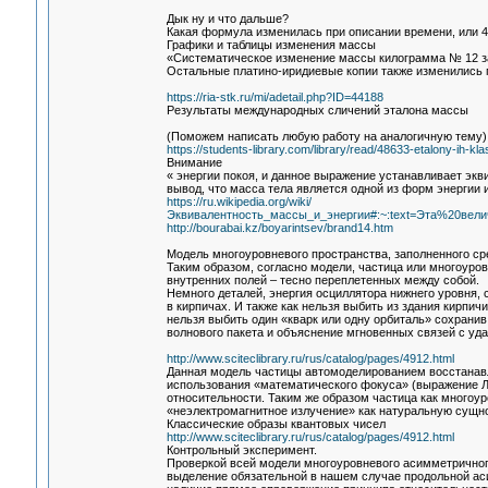
Дык ну и что дальше?
Какая формула изменилась при описании времени, или 4
Графики и таблицы изменения массы
«Систематическое изменение массы килограмма № 12 за ст
Остальные платино-иридиевые копии также изменились п
https://ria-stk.ru/mi/adetail.php?ID=44188
Результаты международных сличений эталона массы
(Поможем написать любую работу на аналогичную тему)
https://students-library.com/library/read/48633-etalony-ih-klas
Внимание
« энергии покоя, и данное выражение устанавливает эк
вывод, что масса тела является одной из форм энергии 
https://ru.wikipedia.org/wiki/
Эквивалентность_массы_и_энергии#:~:text=Эта%20ве
http://bourabai.kz/boyarintsev/brand14.htm
Модель многоуровневого пространства, заполненного ср
Таким образом, согласно модели, частица или многоуров
внутренних полей – тесно переплетенных между собой.
Немного деталей, энергия осциллятора нижнего уровня, 
в кирпичах. И также как нельзя выбить из здания кирпич
нельзя выбить один «кварк или одну орбиталь» сохранив
волнового пакета и объяснение мгновенных связей с у
http://www.sciteclibrary.ru/rus/catalog/pages/4912.html
Данная модель частицы автомоделированием восстанавл
использования «математического фокуса» (выражение Л
относительности. Таким же образом частица как многоур
«неэлектромагнитное излучение» как натуральную сущн
Классические образы квантовых чисел
http://www.sciteclibrary.ru/rus/catalog/pages/4912.html
Контрольный эксперимент.
Проверкой всей модели многоуровневого асимметричног
выделение обязательной в нашем случае продольной аси