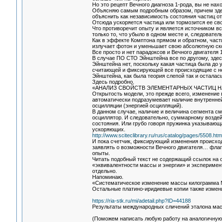
Но это рецепт Вечного диагноза 1-рода, вы не на
Объясняю самым подробным образом, причем здес
объяснить как независимость состояния частиц от
Отсюда ускоряется частица или тормозится ее св
Что противоречит опыту и является источником вс
только то, что убыло в одном месте и, следовател
Как в эффекте Комптона прямом и обратном, част
излучает фотон и уменьшает свою абсолютную ск
Все просто и нет парадоксов и Вечного двигателя 
В случае ПО СТО Эйнштейна все по другому, зде
Эйнштейна нет, поскольку какая частица была до 
считающей и фиксирующей все происходящие с н
Эйнштейна, как была теория слепой так и осталась
Здесь подробно.
«АНАЛИЗ СВОЙСТВ ЭЛЕМЕНТАРНЫХ ЧАСТИЦ 
Открытость модели, это прежде всего, изменение 
автоматически подразумевает наличие внутренне
осцилляции (энергией осцилляций).
В данном случае, наличие и величина сегмента см
осциллятор. И следовательно, суммарному воздейс
состояния. Или грубо говоря пружинка указывающ
ускоряющих.
http://www.sciteclibrary.ru/rus/catalog/pages/5508.htm
И пока счетчик, фиксирующий изменения происход
заявлять о возможности Вечного двигателя… флаг 
опыты.
Читать подобный текст не содержащий ссылок на 
«эквивалентности массы и энергии» и эксперимен
отдельно.
Напоминаю.
«Систематическое изменение массы килограмма № 12
Остальные платино-иридиевые копии также измени
https://ria-stk.ru/mi/adetail.php?ID=44188
Результаты международных сличений эталона ма
(Поможем написать любую работу на аналогичную