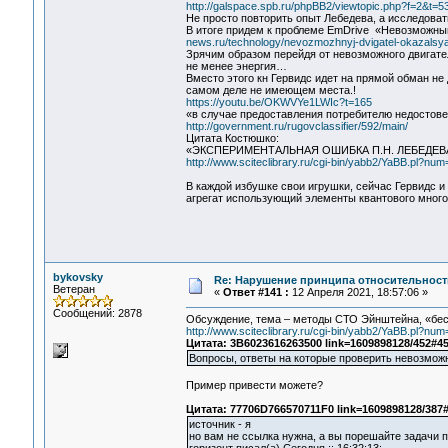
http://galspace.spb.ru/phpBB2/viewtopic.php?f=2&t
Не просто повторить опыт Лебедева, а исследоват
В итоге придем к проблеме EmDrive «Невозможны
news.ru/technology/nevozmozhnyj-dvigatel-okazalsy
Зрячим образом перейдя от невозможного двигател
не менее энергия…
Вместо этого кн Гервидс идет на прямой обман не 
самом деле не имеющем места.!
https://youtu.be/OKWVYe1LWIc?t=165
«в случае предоставления потребителю недостов
http://government.ru/rugovclassifier/592/main/
Цитата Костюшко:
«ЭКСПЕРИМЕНТАЛЬНАЯ ОШИБКА П.Н. ЛЕБЕДЕ
http://www.sciteclibrary.ru/cgi-bin/yabb2/YaBB.pl?n
В каждой избушке свои игрушки, сейчас Гервидс и
агрегат использующий элементы квантового много
bykovsky
Re: Нарушение принципа относительност
Ветеран
«
Ответ #141 :
12 Апреля 2021, 18:57:06 »
Сообщений: 2878
Обсуждение, тема – методы СТО Эйнштейна, «бе
http://www.sciteclibrary.ru/cgi-bin/yabb2/YaBB.pl?n
Цитата: 3B6023616263500 link=1609898128/452#4
Вопросы, ответы на которые проверить невозмож
Пример привести можете?
Цитата: 77706D766570711F0 link=1609898128/387
источник - я
но вам не ссылка нужна, а вы порешайте задачи п