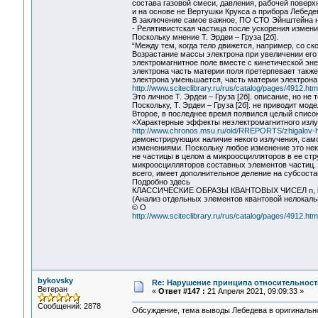
состава газовой смеси, давления, рабочей поверх
и на основе не Вертушки Крукса а прибора Лебеде
В заключение самое важное, ПО СТО Эйнштейна не
- Релятивистская частица после ускорения измен
Поскольку мнение Т. Эрдеи – Груза [2б].
“Между тем, когда тело движется, например, со ск
Возрастание массы электрона при увеличении его 
электромагнитное поле вместе с кинетической эне
электрона часть материи поля претерпевает такж
электрона уменьшается, часть материи электрона
http://www.sciteclibrary.ru/rus/catalog/pages/4912.htm
Это личное Т. Эрдеи – Груза [2б]. описание, но н
Поскольку, Т. Эрдеи – Груза [2б]. не приводит мод
Второе, в последнее время появился целый список
«Характерные эффекты неэлектромагнитного изл
http://www.chronos.msu.ru/old/RREPORTS/zhigalov-har
демонстрирующих наличие некого излучения, само
изменениями. Поскольку любое изменение это нек
не частицы в целом а микроосцилляторов в ее стру
микроосцилляторов составных элементов частиц. 
всего, имеет дополнительное деление на субсост
Подробно здесь
КЛАССИЧЕСКИЕ ОБРАЗЫ КВАНТОВЫХ ЧИСЕЛ n, l, 
(Анализ отдельных элементов квантовой нелокальн
© О
http://www.sciteclibrary.ru/rus/catalog/pages/4912.htm
bykovsky
Re: Нарушение принципа относительност
Ветеран
«
Ответ #147 :
21 Апреля 2021, 09:09:33 »
Сообщений: 2878
Обсуждение, тема выводы Лебедева в оригиналь