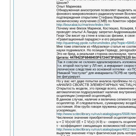
Шноля?
Опыт Маринова
Обнаруженная анизотропия позволяет выделить н
фонового микроволнового радиоизлучения Вселенн
подтверждения открытиям Стефана Маринова, напр
космическому излучению (CMB) по Комптон-эффек
http://bourabai.kz/marinov/index.htm
Почему мне близок Маринов, Костюшко, Козырев, К
проводят опыты! А Ландау запретил Андроникашви
Георг Ом висит на стене в классах физики, в свое
«Гравитационный парадокс» и его решение
http://quantmag.ppole.ru/forum/index.php?topic=5845.
Мне тоже ответили из «Мурзилка» статья не соотв
науки поднимался. Но позиции Гервидс, peregoudo
Это не бред, а реальная сторона околонауки, трет
Цитата: 4478423F6848403F6724473F656276120 lin
Так я совсем не склонен идеализировать изложени
т.н. второй постулат у ЛЛ нет, а инвариант скор
логическое следствие из основной хотелки - из П
Никакой "постулат" для инварианта ПСРВ не требу
не фигурирует.
Но у вас нет даже попытки анализа проблемы по с
«АНАЛИЗ СВОЙСТВ ЭЛЕМЕНТАРНЫХ ЧАСТИЦ 
Открытость модели, это прежде всего, изменение 
автоматически подразумевает наличие внутренне
осцилляции (энергией осцилляций).
В данном случае, наличие и величина сегмента см
осциллятор. И следовательно, суммарному воздейс
состояния. Или грубо говоря пружинка указывающ
ускоряющих.
http://www.sciteclibrary.ru/rus/catalog/pages/5508.htm
Численное значение приобретенной осциллятором 
u =  V(x)τλf /(E +  V(x)) (4.9) u - скорость осцилл
τ - коэффициент смещающих возможностей сегмент
http://www.sciteclibrary.ru/rus/catalog/pages/4912.htm
выделим значение «тау» фактическая роль которог