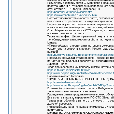
Результаты экспериментов С. Маринова с вращаю
пространстве (т.е. относительно неподвижного э
осуществил в 1979 году в Брюсселе [1,»
http://bourabai.kz/marinov/index.htm
https://www.imach.uran.ru/alsh/efir2.htm
Постулат постоянства скорости света, оказался о
или излишнего требования – синхронизации часов 
Но, все часы уже синхронизированы заданием сист
всех систем отсчета одно и тоже, то в каждой то
Опыт Маринова не касается СТО в целом, это тем
постоянство скорости света.
Также как эффект Шноля и реальный результат оп
т.е. обнаруживая зависимость свойств частиц от 
Цитата
«Таким образом, энергия антипротонов в ускорит
ускорителе на встречных пучках. Только тогда о
реакций.
http://nuclphys.sinp.msu.ru/experiment/kinematics/in
Поскольку, результат столкновения – рождение тяж
из частиц, т.е. величины абсолютной скорости каж
Эффект Шноля
«для процессов разной природы и изменяется с 
https://ufn.ru/ru/articles/1998/10/e/
http://www.delphis.ru/journal/article/kosmofizicheski
Напоминаю опыт Костюшко
ЭКСПЕРИМЕНТАЛЬНАЯ ОШИБКА П.Н. ЛЕБЕДЕВ
http://v-kostushko.narod.ru
http://www.sciteclibrary.ru/cgi-bin/yabb2/YaBB.pl?n
В опыте Костюшко в отличие от опыта Лебедева и 
зависимо от направления освещения.
Проведение опыта продолжительное время, обнар
Все вместе в пользу нарушения ПО СТО Эйнштейна
Теперь и вы обоснуйте из чего это следует, что р
должной проверки.
Подобный конструкт неправильно именовать «тео
постулатов.
Цитата: 4C704A37604048376F2C4F376D6A7E1A0 li