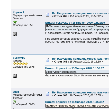
Корнак7
Re: Нарушение принципа относительност
Модератор своей темы
«
Ответ #62 :
15 Января 2020, 15:56:12 »
Ветеран
Цитата: bykovsky от 15 Января 2020, 15:21:10
Сообщений: 959
Я-Оптимист не курю, бегаю, не менее 20-минут ка
и нашего восприятия на будущее, об очередном т
Я пессимист. Бегаю по часу, но редко. Не надеюсь
Про сверхсветовую скорость мы на помойке обсуж
время. Поэтому никто не может превысить эти 300
bykovsky
Re: Нарушение принципа относительност
Ветеран
«
Ответ #63 :
15 Января 2020, 16:16:59 »
Сообщений: 2878
Цитата: Корнак7 от 15 Января 2020, 15:56:12
и наступает конец света
без света жить можно, были бы живы, не век же п
Oleg
Re: Нарушение принципа относительност
Модератор своей темы
«
Ответ #64 :
16 Января 2020, 01:16:35 »
Ветеран
Цитата: Корнак7 от 15 Января 2020, 15:56:12
Сообщений: 8943
Поэтому никто не может превысить эти 300 000 к