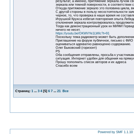
результат, а именно, притяжение зеркала лучом с
зеркала или темной поверхности, в соответствии
Откуда притяжение зеркало это половина цикла, в
С другой стороны в пользу несостоятельности зая
черное, то, что проверка в наше время не состав
Игрушкой Крукса избегая повторения опыта Лебеде
отклонения зеркала контролировалось продолжител
Тогда как демонстрационный урок кн МИФИ Гервид
ничего не несет.
https://youtu.be/OKWVYe1LWIc?t=91
Поскольку тема радиометр может быть дополнением
Приглашение на форум публичное, письмо с ФИО и
оцениваться адекватно равноценно содержанию.
Олег Быковский (горизонт)
PS
Оба сообщения отправлены, просьба к участникам,
ситуация. Интернет удобен для общения на пряму
Прошу пополнить список авторов и их адреса
Спасибо всем
Страниц:
1
...
3
4
[
5
]
6
7
...
21
Все
Powered by SMF 1.1.10