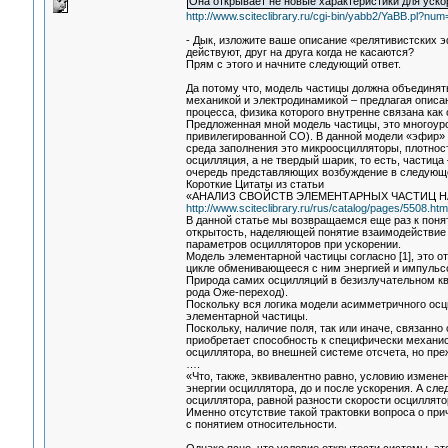
Она открывает не новые характеристики для уско
http://www.sciteclibrary.ru/cgi-bin/yabb2/YaBB.pl?n
- Дык, изложите ваше описание «релятивистских э
действуют, друг на друга когда не касаются?
Прям с этого и начните следующий ответ.
Да потому что, модель частицы должна объединя
механикой и электродинамикой – предлагая описа
процесса, физика которого внутренне связана как 
Предложенная мной модель частицы, это многоуров
привилегированной СО). В данной модели «эфир» 
среда заполнения это микроосцилляторы, плотность
осцилляция, а не твердый шарик, то есть, частиц
очередь представляющих возбуждение в следующе
Короткие Цитаты из статьи
«АНАЛИЗ СВОЙСТВ ЭЛЕМЕНТАРНЫХ ЧАСТИЦ 
http://www.sciteclibrary.ru/rus/catalog/pages/5508.htm
В данной статье мы возвращаемся еще раз к поня
открытость, наделяющей понятие взаимодействие
параметров осцилляторов при ускорении.
Модель элементарной частицы согласно [1], это 
цикле обменивающееся с ним энергией и импульсо
Природа самих осцилляций в безизлучательном кв
рода Оже-переход).
Поскольку вся логика модели асимметричного осци
элементарной частицы.
Поскольку, наличие поля, так или иначе, связанно
приобретает способность к специфически механис
осциллятора, во внешней системе отсчета, но пре
….
«Что, также, эквивалентно равно, условию измене
энергии осциллятора, до и после ускорения. А сл
осциллятора, равной разности скорости осциллято
Именно отсутствие такой трактовки вопроса о при
с понятием относительности.