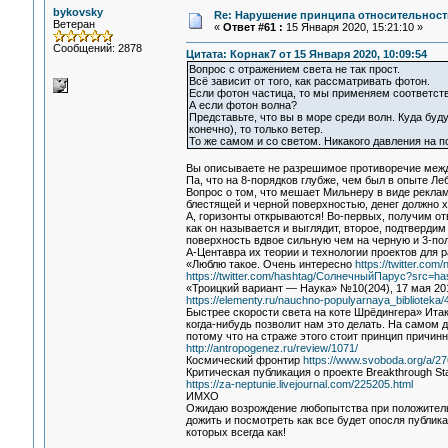
bykovsky
Re: Нарушение принципа относительност
Ветеран
«
Ответ #61 :
15 Января 2020, 15:21:10 »
Сообщений: 2878
Цитата: Корнак7 от 15 Января 2020, 10:09:54
Вопрос с отражением света не так прост.
Всё зависит от того, как рассматривать фотон.
Если фотон частица, то мы применяем соответст
А если фотон волна?
Представьте, что вы в море среди волн. Куда буду
конечно), то только ветер.
То же самом и со светом. Никакого давления на п
Вы описываете не разрешимое противоречие межд
Па, что на 8-порядков глубже, чем был в опыте 
Вопрос о том, что мешает Мильнеру в виде рекла
блестящей и черной поверхностью, денег должно х
А, горизонты открываются! Во-первых, получим от
как он называется и выглядит, второе, подтверди
поверхность вдвое сильную чем на черную и 3-пол
А-Центавра их теории и технологии проектов для 
«Люблю такое. Очень интересно
https://twitter.co
https://twitter.com/hashtag/СолнечныйПарус?src=ha
«Троицкий вариант — Наука» №10(204), 17 мая 20
https://elementy.ru/nauchno-populyarnaya_bibliote
Быстрее скорости света на коте Шрёдингера» Итак
когда-нибудь позволит нам это делать. На самом 
потому что на страже этого стоит принцип причин
http://antropogenez.ru/review/1071/
Космический фронтир
https://www.svoboda.org/a/2
Критическая публикация о проекте Breakthrough St
https://za-neptunie.livejournal.com/225205.html
ИМХО
Ожидаю возрождение любопытства при положительн
дожить и посмотреть как все будет опосля публик
которых всегда как!