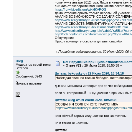
«спячку» в январе 2012 года. Лишь в начале сент
сигнала от экспериментального космического пар
https://ru.wikipedia.org/wiki/IKAROS
Демонстрация орбиты только небольшой участок. 
АНАЛИЗ ВОЗМОЖНОСТИ СОЗДАНИЯ СОЛНЕЧН
http://www.sciteclibrary.ru/rus/catalog/pages/5693.htm
АНАЛИЗ СВОЙСТВ ЭЛЕМЕНТАРНЫХ ЧАСТИЦ Н
http://www.sciteclibrary.ru/texsts/rus/stat/st801.htm
http://www.sciteclibrary.ru/cgi-bin/yabb2/YaBB.pl?n
http://bolshoyforum.com/forum/index.php?topic=4843
Обсуждение
Прошу приводить ссылки и цитаты, спасибо.
«
Последнее редактирование: 30 Июня 2020, 06:4
Oleg
Re: Нарушение принципа относительност
Модератор своей темы
«
Ответ #72 :
29 Июня 2020, 18:50:38 »
Ветеран
Цитата: bykovsky от 29 Июня 2020, 18:34:18
Сообщений: 8943
Наблюдал явление только Лебедев, никто повторит
Йожык в нирване
дык ква-механика и говорит про то что наблюдате
если он когерентный .. и кундалини с пранами бь
Цитата: Oleg от 29 Июня 2020, 18:50:38
СОЗДАНИЯ СОЛНЕЧНОГО ПАРУСНИКА
http://www.sciteclibrary.ru/rus/catalog/pages/5693.htm
наш жёлтый карлик излучает не только фотоны
но и тяжёлые частицы
Цитата: