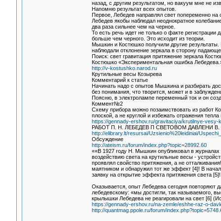
назад, с другим результатом, но вакуум мне не из
Напомню результат всех опытов.
Первое, Лебедев направлял свет попеременно на 
Лебедев якобы наблюдал неоднократное колебание
два раза сильнее чем на черное.
То есть речь идет не только о факте регистрации
больше чем черного. Это исходит из теории.
Мышкин и Костюшко получили другие результаты.
наблюдали отклонение зеркала в сторону падающ
Поиск: свет гравитация притяжение зеркала Кост
Костюшко «Экспериментальная ошибка Лебедева.
http://v-kostushko.narod.ru
Крутильные весы Козырева
Комментарий к статье
Начинать надо с опытов Мышкина и разбирать дос
без понимания, что творится, может и в заблужден
Поясню, в электролампе переменный ток и он соз
Коммент№2
Схему прибора можно позаимствовать из работ Ко
плоской, а не круглой и избежать отражения тепла 
https://gennady-ershov.ru/gravitaciya/krutilnye-vesy-
РАБОТ П. Н. ЛЕБЕДЕВ П СВЕТОВОМ ДАВЛЕНИ В. 
http://elibrary.lt/resursai/Uzsienio%20leidiniai/Uspe
Обсуждение
http://ateism.ru/forum/index.php?topic=28992.60
««В 1927 году H. Мышкин опубликовал в журналах
воздействию света на крутильные весы - устройст
проявлял свойство притяжения, а не отталкивания
маятником и обнаружил тот же эффект [4]! В начал
заявку на открытие эффекта притяжения света [5]!
Оказывается, опыт Лебедева сегодня повторяют д
лебедевскому: «мы достигли, так называемого, выс
крылышки Лебедева не реагировали на свет [6] (И
https://gennady-ershov.ru/na-zemle/eshhe-raz-o-davle
http://quantmag.ppole.ru/forum/index.php?topic=5748.