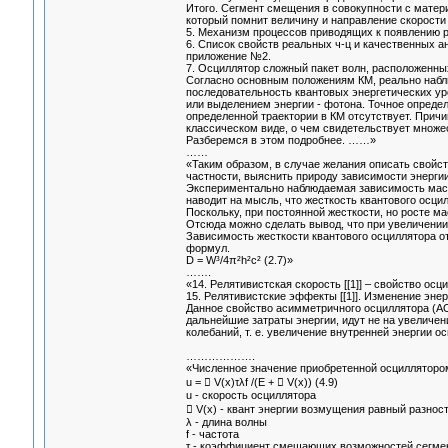
Итого. Сегмент смещения в совокупности с матер
который помнит величину и направление скорости 
5. Механизм процессов приводящих к появлению р
6. Список свойств реальных ч-ц и качественных а
приложение №2.
7. Осциллятор сложный пакет волн, расположенных 
Согласно основным положениям КМ, реально наблю
последовательность квантовых энергетических уро
или выделением энергии - фотона. Точное опреде
определенной траектории в КМ отсутствует. Причи
классическом виде, о чем свидетельствует множе
Разберемся в этом подробнее. ……»
……
«Таким образом, в случае желания описать свойс
частности, выяснить природу зависимости энергии
Экспериментально наблюдаемая зависимость массы
наводит на мысль, что жесткость квантового осци
Поскольку, при постоянной жесткости, но росте ма
Отсюда можно сделать вывод, что при увеличении 
Зависимость жесткости квантового осциллятора о
формул.
D = W³/4π²h²c² (2.7)»
…….
«14. Релятивистская скорость [[1]] – свойство о
15. Релятивистские эффекты [[1]]. Изменение энер
Данное свойство асимметричного осциллятора (АО
дальнейшие затраты энергии, идут не на увеличе
колебаний, т. е. увеличение внутренней энергии о
……………….
«Численное значение приобретенной осциллятором
u =  V(x)τλf /(E +  V(x)) (4.9)
u - скорость осциллятора
 V(x) - квант энергии возмущения равный разнос
λ - длина волны
f - частота
τ - коэффициент смещающих возможностей сегмент