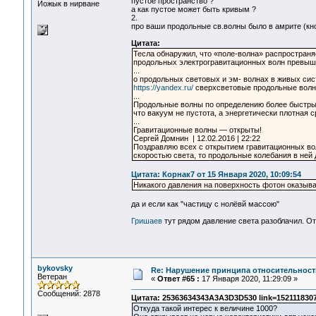
пустое пространство ?
Йожык в нирване
а как пустое может быть кривым ?
2.
про ваши продольные св.волны было в амрите (кноп
Цитата:
Тесла обнаружил, что «поле-волна» распространяе
продольных электрогравитационных волн превыша
...
о продольных световых и эм- волнах в живых си
https://yandex.ru/
сверхсветовые продольные вол
...
Продольные волны по определению более быстрые
что вакуум не пустота, а энергетически плотная 
...
Гравитационные волны — открыты!
Сергей Домнин | 12.02.2016 | 22:22
Поздравляю всех с открытием гравитационных во
скоростью света, то продольные колебания в ней
Цитата: Корнак7 от 15 Января 2020, 10:09:54
Никакого давления на поверхность фотон оказыват
да и если как "частицу с нолёвй массою"
Гришаев
тут рядом давление света разоблачил. От
bykovsky
Re: Нарушение принципа относительност
Ветеран
«
Ответ #65 :
17 Января 2020, 11:29:09 »
Сообщений: 2878
Цитата: 25363634343A3A3D3D530 link=1521118307
Откуда такой интерес к величине 1000?