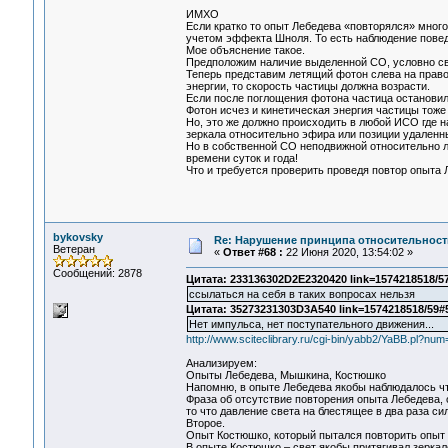
ИМХО
Если кратко то опыт Лебедева «повторялся» многок
учетом эффекта Шноля. То есть наблюдение повед
Мое объяснение такое.
Предположим наличие выделенной СО, условно св
Теперь представим летящий фотон слева на право 
энергии, то скорость частицы должна возрасти.
Если после поглощения фотона частица остановил
Фотон исчез и кинетическая энергия частицы тоже
Но, это же должно происходить в любой ИСО где 
зеркала относительно эфира или позиции удаленны
Но в собственной СО неподвижной относительно ла
времени суток и года!
Что и требуется проверить проведя повтор опыта
bykovsky
Re: Нарушение принципа относительност
Ветеран
«
Ответ #68 :
22 Июня 2020, 13:54:02 »
Сообщений: 2878
Цитата: 233136302D2E2320420 link=1574218518/5
ссылаться на себя в таких вопросах нельзя
Цитата: 35273231303D3A540 link=1574218518/59#
Нет импульса, нет поступательного движения...
http://www.sciteclibrary.ru/cgi-bin/yabb2/YaBB.pl?n
Анализируем:
Опыты Лебедева, Мышкина, Костюшко
Напомню, в опыте Лебедева якобы наблюдалось что
Фраза об отсутствие повторения опыта Лебедева, 
то что давление света на блестящее в два раза си
Второе.
Опыт Костюшко, который пытался повторить опыт Л
В опыте Костюшко – свет якобы притягивал зеркал