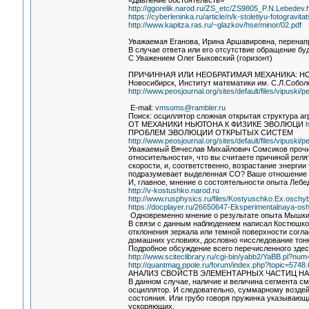
«Давление обстоятельств»
http://ggorelik.narod.ru/ZS_etc/ZS9805_P.N.Lebedev.
https://cyberleninka.ru/article/n/k-stoletiyu-fotograv
http://www.kapitza.ras.ru/~glazkov/hse/minor/02.pdf
Уважаемая Еганова, Ирина Аршавировна, перенапр
В случае ответа или его отсутствие обращение бу
С Уважением Олег Быковский (горизонт)
ПРИЧИННАЯ ИЛИ НЕОБРАТИМАЯ МЕХАНИКА: НОВЫ
Новосибирск, Институт математики им. С.Л.Собол
http://www.peosjournal.org/sites/default/files/vipuski
E-mail:
vmsoms@rambler.ru
Поиск: осциллятор сложная открытая структура а
ОТ МЕХАНИКИ НЬЮТОНА К ФИЗИКЕ ЭВОЛЮЦИ
h
ПРОБЛЕМ ЭВОЛЮЦИИ ОТКРЫТЫХ СИСТЕМ
http://www.peosjournal.org/sites/default/files/vipuski
Уважаемый Вячеслав Михайлович Сомсиков прочита
относительности», что вы считаете причиной реля
скорости, и, соответственно, возрастание энергии 
подразумевает выделенная СО? Ваше отношение 
И, главное, мнение о состоятельности опыта Лебе
http://v-kostushko.narod.ru
http://www.rusphysics.ru/files/Kostyuschko.Ex.oschy
https://docplayer.ru/26650647-Eksperimentalnaya-osh
Одновременно мнение о результате опыта Мышкин
В связи с данным наблюдением написал Костюшко,
отклонения зеркала или темной поверхности сог
домашних условиях, дословно «исследование тон
Подробное обсуждение всего перечисленного здес
http://www.sciteclibrary.ru/cgi-bin/yabb2/YaBB.pl?n
http://quantmag.ppole.ru/forum/index.php?topic=5748.
АНАЛИЗ СВОЙСТВ ЭЛЕМЕНТАРНЫХ ЧАСТИЦ Н
В данном случае, наличие и величина сегмента см
осциллятор. И следовательно, суммарному воздейс
состояния. Или грубо говоря пружинка указывающ
ускоряющих.