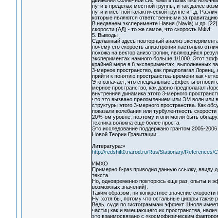
движения солнечной системы в галактике Млечный
пути в пределах местной группы, и так далее воз
пути и местной галактической группе и т.д. Раз
которые являются ответственными за гравитацию
В недавнем эксперименте Навия (Navia) и др. [22]
скорости (АД) - то же самое, что скорость МФИ.
5. Выводы
Сделанный здесь повторный анализ эксперимента
почему его скорость анизотропии настолько отли
похожа на вектор анизотропии, являющийся резу
экспериментах намного больше 1/1000. Этот эфф
крайней мере в 8 экспериментах, выполненных за
3-мерное пространство, как предполагал Лоренц, 
прийти к понятию пространства-времени как четко
Это означает, что специальные эффекты относит
мерное пространство, как давно предполагал Лоре
внутренняя динамика этого 3-мерного пространств
что это вызвано преломлением или ЭМ волн или в
структуры этого 3-мерного пространства. Как обс
показали колебания или турбулентность скорости
20%-ом уровне, поэтому и они могли быть обнар
техника волокна еще более проста.
Это исследование поддержано грантом 2005-2006 
Новой Теории Гравитации.
Литература:»
http://redshift0.narod.ru/Rus/Stationary/References/
ИМХО
Примерно 8-раз приводил данную ссылку, ввиду 
текста.
Но, одновременно повторюсь еще раз, опыты и э
возможных значений).
Таким образом, ни конкретное значение скорости 
Ну, хотя бы, потому что остальные цифры также 
Ведь, судя по гистограммам эффект Шноля имеет
частиц как и вмещающего их пространства, налич
это взаимосвязано с «космофизическим фактором