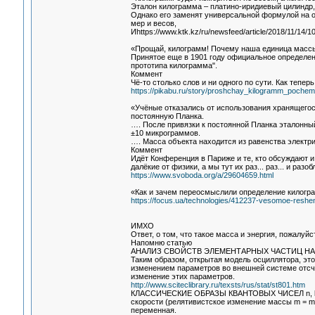
Эталон килограмма – платино-иридиевый цилиндр,
Однако его заменят универсальной формулой на о
мер и весов,
Иhttps://www.ktk.kz/ru/newsfeed/article/2018/11/14/1
«Прощай, килограмм! Почему наша единица массы
Принятое еще в 1901 году официальное определени
прототипа килограмма".
Коммент
Чё-то столько слов и ни одного по сути. Как тепе
https://pikabu.ru/story/proshchay_kilogramm_poch
«Учёные отказались от использования хранящегос
постоянную Планка.
…. После привязки к постоянной Планка эталонный
±10 микрограммов.
…. Масса объекта находится из равенства электри
Коммент
Идёт Конференция в Париже и те, кто обсуждают
далёкие от физики, а мы тут их раз... раз... и разо
https://www.svoboda.org/a/29604659.html
«Как и зачем переосмыслили определение килогр
https://focus.ua/technologies/412237-vesomoe-reshe
ИМХО
Ответ, о том, что такое масса и энергия, пожалуй
Напомню статью
АНАЛИЗ СВОЙСТВ ЭЛЕМЕНТАРНЫХ ЧАСТИЦ Н
Таким образом, открытая модель осциллятора, это
изменением параметров во внешней системе отсче
изменение этих параметров.
http://www.sciteclibrary.ru/texsts/rus/stat/st801.htm
КЛАССИЧЕСКИЕ ОБРАЗЫ КВАНТОВЫХ ЧИСЕЛ n, l, m,
скорости (релятивистское изменение массы m = mo/
переменная.