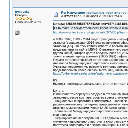
bykovsky
Re: Нарушение принципа относительност
Ветеран
«
Ответ #27 :
03 Декабря 2019, 06:12:54 »
Сообщений: 2878
Цитата: 58565B5951575F543A0 link=1574218518/1
Есть факт не тождественности весов эталона и ко
http://www.sciteclibrary.ru/cgi-bin/yabb2/YaBB.pl?n
« 1889, 1948, 1989 и 2014 годах проводились вер
эталона (верификация 2014 года не является официа
эталона) [4,5]. Об этих копиях известно весьма м
представлены на сайте МБМВ. Считается, что одн
группа копий, которая даёт в среднем рост в 0,25 мк
значительный период времени (1950-1992) зафикси
Однако остался открытым естественный вопрос: а
что масса Международного прототипа килограмма 
Учитывая современную высокую точность измерени
представлениям классической механики, каким яв
https://cyberleninka.ru/article/n/apriornaya-vzaimo
PS
Выводы необходимо доказывать. Статья по теме, 
Цитата
Изменение температуры воздуха в эталонном поме
эталонных весов компараторов во время сличения 
Национальные прототипы килограмма – копии № 1
расположенном внутри термостатированного поме
стеклянными колпаками. Копия № 26 также закрыт
Копия № 26 Международного прототипа килограмм
мер и весов.
Периодические исследования ГПЭ единицы массы 
сличения национального прототипа килограмма –
прототипа килограмма и с эталонной гирей R1 на 