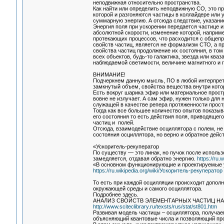
неподвижная относительно пространства.
Как найти или определить неподвижную СО, это п
которой и разгоняются частицы в коллайдере или 
суммарную энергию. А отсюда следствие, указание 
Энергия поля при ускорении передается частице и
абсолютной скорости, изменение которой, наприм
протекающих процессов, что расходится с общепри
свойств частиц, является не формализм СТО, а п
свойства частиц продолжение их состояния, в том
всех объектов, будь-то галактика, звезда или кв
наблюдаемой светимости, величине магнитного и г
ВНИМАНИЕ!
Подчеркнем данную мысль, ПО в любой интерпрет
замкнутый объем, свойства вещества внутри которо
Есть вокруг шарика эфир или материальное простр
вовне не излучает. А сам эфир, нужен только дл
служащей в качестве репера протяженности прост
Тогда как все большее количество опытов показыв
его состояния то есть действия поля, приводящег
частиц и полей.
Отсюда, взаимодействие осциллятора с полем, не 
состояния осциллятора, но верно и обратное дейс
«Ускоритель-рекуператор
По существу — это линак, но пучок после исполь
замедляется, отдавая обратно энергию.
https://ru
«В основном функционирующие и проектируемые 
https://ru.wikipedia.org/wiki/Ускоритель-рекуператор
То есть при каждой осцилляции происходит допол
окружающей среды и самого осциллятора.
Подробнее здесь.
АНАЛИЗ СВОЙСТВ ЭЛЕМЕНТАРНЫХ ЧАСТИЦ Н
http://www.sciteclibrary.ru/texsts/rus/stat/st801.htm
Развивая модель частицы – осциллятора, получа
объясняющий квантовые числа и позволяющий про