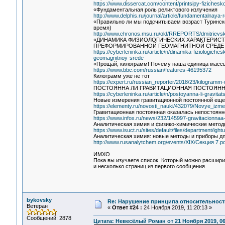
https://www.dissercat.com/content/printsipy-fiziches
«Фундаментальная роль реликтового излучения
http://www.delphis.ru/journal/article/fundamentalnaya-r
«Правильно ли мы подсчитываем возраст Туринско
время)
http://www.chronos.msu.ru/old/RREPORTS/dmitrievsky
«ДИНАМИКА ФИЗИОЛОГИЧЕСКИХ ХАРАКТЕРИС
ПРЕФОРМИРОВАННОЙ ГЕОМАГНИТНОЙ СРЕДЕ
https://cyberleninka.ru/article/n/dinamika-fiziologic
geomagnitnoy-srede
«Прощай, килограмм! Почему наша единица массы
https://www.bbc.com/russian/features-46195372
Килограмм уже не тот
https://expert.ru/russian_reporter/2018/23/kilogramm-
ПОСТОЯННА ЛИ ГРАВИТАЦИОННАЯ ПОСТОЯНН
https://cyberleninka.ru/article/n/postoyanna-li-gravit
Новые измерения гравитационной постоянной еще
https://elementy.ru/novosti_nauki/432079/Novye_izm
Гравитационная постоянная оказалась непостоянн
https://www.infox.ru/news/232/145997-gravitacionna
Аналитическая химия и физико-химические метод
https://www.isuct.ru/sites/default/files/department/i
Аналитическая химия: новые методы и приборы дл
http://www.rusanalytchem.org/events/XIX/Секция 7.pd
ИМХО
Пока вы изучаете список. Который можно расшири
и несколько страниц из первого сообщения.
bykovsky
Re: Нарушение принципа относительност
Ветеран
«
Ответ #24 :
24 Ноября 2019, 11:20:13 »
Сообщений: 2878
Цитата: Невесёлый Роман от 21 Ноября 2019, 06