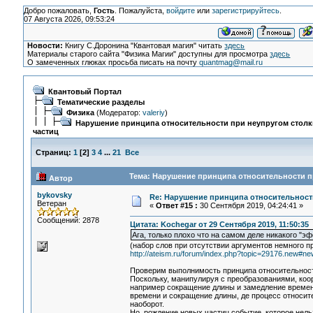
Добро пожаловать,
Гость
. Пожалуйста,
войдите
или
зарегистрируйтесь
.
07 Августа 2026, 09:53:24
Новости:
Книгу С.Доронина "Квантовая магия" читать
здесь
Материалы старого сайта "Физика Магии" доступны для просмотра
здесь
О замеченных глюках просьба писать на почту
quantmag@mail.ru
Квантовый Портал
Тематические разделы
Физика
(Модератор:
valeriy
)
Нарушение принципа относительности при неупругом стол
частиц
Страниц:
1
[
2
]
3
4
...
21
Все
Тема: Нарушение принципа относительности пр
Автор
bykovsky
Re: Нарушение принципа относительност
Ветеран
«
Ответ #15 :
30 Сентября 2019, 04:24:41 »
Сообщений: 2878
Цитата: Kochegar от 29 Сентября 2019, 11:50:35
Ага, только плохо что на самом деле никакого "э
(набор слов при отсутствии аргументов немного 
http://ateism.ru/forum/index.php?topic=29176.new#ne
Проверим выполнимость принципа относительности
Поскольку, манипулируя с преобразованиями, коор
например сокращение длины и замедление времени,
времени и сокращение длины, де процесс относит
наоборот.
Но, рождение новых частиц событие, которое нел