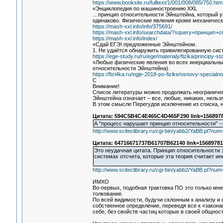
https://www.booksite.ru/fulltext/1/001/008/085/750.htm
«Энциклопедия по машиностроению XXL
…принцип относительности Эйнштейна, который у
одинаково. Физические явления кроме механическ
https://mash-xxl.info/info/375691/
https://mash-xxl.info/searchdata/?squery=принцип
https://mash-xxl.info/index/
«Сдай ЕГЭ! предложенные Эйнштейном.
1. Не удаётся обнаружить привилегированную си
https://ege-study.ru/ru/ege/materialy/fizika/principy-sto
«Любые физические явления во всех инерциальных
относительности Эйнштейна).
https://fizi4ka.ru/egje-2018-po-fizike/osnovy-specialnoj-
С
Внимание!
Список литературы можно продолжать неограничен
Эйнштейна означает – все, любые, никаких, нельз
В этом смысле Перегудов исключение из списка, н
Цитата: 594C5B4C4E465C4D465F290 link=1568978
А "процесс нарушает принцип относительности" -
http://www.sciteclibrary.ru/cgi-bin/yabb2/YaBB.pl?n
Цитата: 64716671737B61707B62140 link=15689781
Это неудачная цитата. Принцип относительности з
системах отсчета, которые эта теория считает и
http://www.sciteclibrary.ru/cgi-bin/yabb2/YaBB.pl?n
ИМХО
Во-первых, подобная трактовка ПО это только мн
толкование.
По всей видимости, будучи склонным к анализу и 
собственное определение, переведя все к «закон
себе, без свойств частиц которые в своей общнос