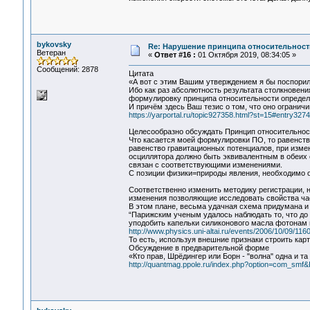
bykovsky
Re: Нарушение принципа относительност
Ветеран
«
Ответ #16 :
01 Октября 2019, 08:34:05 »
Сообщений: 2878
Цитата
«А вот с этим Вашим утверждением я бы поспорил
Ибо как раз абсолютность результата столкновени
формулировку принципа относительности определе
И причём здесь Ваш тезис о том, что оно огранич
https://yarportal.ru/topic927358.html?st=15#entry327
Целесообразно обсуждать Принцип относительнос
Что касается моей формулировки ПО, то равенство
равенство гравитационных потенциалов, при измен
осциллятора должно быть эквивалентным в обеих с
связан с соответствующими изменениями.
С позиции физики=природы явления, необходимо о
Соответственно изменить методику регистрации, н
изменения позволяющие исследовать свойства час
В этом плане, весьма удачная схема придумана и 
“Парижским ученым удалось наблюдать то, что до
уподобить капельки силиконового масла фотонам и
http://www.physics.uni-altai.ru/events/2006/10/09/11
То есть, используя внешние признаки строить кар
Обсуждение в предварительной форме
«Кто прав, Шрёдингер или Борн - "волна" одна и та
http://quantmag.ppole.ru/index.php?option=com_smf&