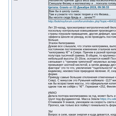
Непонятно причем здесь весь Ваш космологически
Смешали Физику и математику и ...поехала голов
Цитата: Gravio от 03 Декабря 2019, 09:38:33
Вам бы в школу сынок...
Там и узнаете что такое теория а что Физика...
Вы несете сюда бредь и ...зачем??
http://bolshoyforum.com/forum/index.php?topic=484
Лет 20-назад, просматривал метрологический бюл
поскольку контрольные взвешивания производятся р
страны показали приращение, другие дефицит, край
эффекта Шноля не рекорд, если проводить постоян
больше.
Эталон Килограмма
Думаю все слышали, что эталон килограмма, выпол
постоянном постепенном изменении эталонов килог
“килограмму КГ” в Севре. Причем в разной пропор
полутора тысячной грамма. В общем, то крупинка 
небольшой высоты 15-20см, осязается кожей! Поэт
связывает с “трением тряпочкой” неумелых аспиран
промывают азотной кислотой, а затем дважды дис
фактора” это то что, увеличение “тщательности” н
видимому, неизвестное природное явление. И, скор
форме.
Приведу самые большие отклонения отмеченные к 1
Севр). С минусом это Румыния набежало -1127 мик
как бы возрастание массы, это официальная копия
одном том же сейфе с “КГ”. Германия +252, Финлян
ИМХО
Дельта полтора миллиграмма за год, может быть и 
грунт под фундаментом. Масса Земли
https://ru.w
Отнимаем 9-знаков, умножаем на скорость света 
Прогноз, как только все поймут гениальность фор
ЗЫ
Вопрос в силе, какая энергия и куда девается, ко