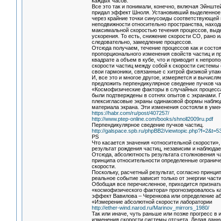
каждых часов.
Все это так и понимали, конечно, включая Эйнште
придал эффект Шноля. Установивший выделенное 
через крайние точки синусоиды соответствующей 
неподвижности относительно пространства, находи
максимальной скоростью течения процессов, выд
ускорения. То есть, снижение скорости СО, рано и
следовательно, замедление процессов.
Отсюда получаем, течение процессов как и состоя
пропорционального изменения свойств частиц и п
квадрате а объем в кубе, что и приводит к непро
скорости частиц между собой к скорости системы 
свои гармоники, связанные с хитрой физикой упак
И, все это и многое другое, измеряется и вычисл
предложить перпендикулярное сведение пучков час
«Космофизические факторы в случайных процесс
были подтверждены в сотнях опытов с экранами.
плексигласовые экраны одинаковой формы наблюд
материала экрана. Эти изменения состояли в ум
https://habr.com/ru/post/407257/
http://www.ptep-online.com/books/shnoll2009ru.pdf
Перпендикулярное сведение пучков частиц.
http://galspace.spb.ru/phpBB2/viewtopic.php?f=2&t
PS
Что касается значения «относительной скорости», 
результат рождения частиц, независим и наблюда
Отсюда, абсолютность результата столкновения 
принципа относительности определенные ограниче
скорости.
Поскольку, расчетный результат, согласно принцип
реальное событие зависит только от энергии части
Обобщая все перечисленное, приходится признать,
«космофизического фактора» прогнозировалось ка
эффект Вавилова – Черенкова или определение аб
«Измерение абсолютной скорости лаборатории
http://ether-wind.narod.ru/Marinov_mirrors_1980/
Так или иначе, чуть раньше или позже прогресс в
изменения скорости системы отсчета. Делая данн