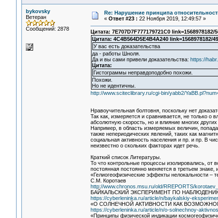
bykovsky
Re: Нарушение принципа относительност
Ветеран
«
Ответ #23 :
22 Ноября 2019, 12:49:57 »
Сообщений: 2878
Цитата: 7E707D7F777179721C0 link=1568978182/5
Цитата: 4C4B564D5E4B4A240 link=1568978182/49
У вас есть доказательства
да - работы Шноля.
Да и вы сами привели доказательства:
https://hab
Цитата:
Гистограммы неправдоподобно похожи.
Похожи.
Но не идентичны.
http://www.sciteclibrary.ru/cgi-bin/yabb2/YaBB.pl?n
Нравоучительная болтовня, поскольку нет доказа
Так как, измеряется и сравнивается, не только о 
абсолютную скорость, но и влияние многих других
Например, в область измеряемых величин, попадае
также непериодических явлений, таких как магнит
социальная активность населения и пр. и пр. В чи
неизвестно о скольких факторах идет речь.
Краткий список Литературы.
То что контрольные процессы изолировались, от в
постоянная постоянно меняется в третьем знаке, 
«Гелиогеофизические эффекты нелокальности – т
C.М. Коротаев
http://www.chronos.msu.ru/old/RREPORTS/korotaev_e
БАЙКАЛЬСКИЙ ЭКСПЕРИМЕНТ ПО НАБЛЮДЕН
https://cyberleninka.ru/article/n/baykalskiy-eksper
«О СОЛНЕЧНОЙ АКТИВНОСТИ КАК ВОЗМОЖНО
https://cyberleninka.ru/article/n/o-solnechnoy-aktivno
«Принципы физической индикации космогеофизиче