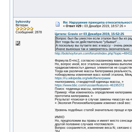
bykovsky
Re: Нарушение принципа относительност
Ветеран
«
Ответ #29 :
03 Декабря 2019, 18:57:26 »
Сообщений: 2878
Цитата: Gravio от 03 Декабря 2019, 15:52:25
Вопрос был бы уместен если эталон был бы из ра
Вот тогда бы он действительно "убывал"....
А поскольку вы путаете вес и массу - очень реко
Иначе вьюноша так и завернетесь окончательно ..
http://bolshoyforum.com/forum/index.php?topic=484
Формула E=mc2, согласно сказанному вами, вычис
Но, вопрос иной, все эталоны килограмма выполн
«радиоактивность» данных элементов не существ
Тогда как различие массы Килограмма реальность
«обнаружены изменения масс копий эталона, Меж
https://ru.wikipedia.org/wiki/Килограмм
«килограмма, стандартной единицы массы, »
https://www.bbc.com/russian/features-46195372
Поиск: «единица массы, килограмм»
Пример: «Как изменилось определение килограмм
прототипа килограмма. »
Результат «поиска» в случае замены «масса» на «
« Экология РегионовКилограмм изменил свой вес:
Уровень подобных статей значительно проще и пр
ИМХО
Но, предположим вы правы и имеет место сенсация
другой половине случаев «потяжелел».
Вопрос сохраняется, изменение веса Кг, связано
ЗЫ