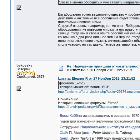
Это всё можно обобщить и уже ставить направле
Вы абсолютно точно выделили существо – проблем
действия и как только все обобщения будут гото
пометками и пояснениями.
С другой стороны, например, тот же опыт Лебеде
оборудовании, не повторен ни разу, а его правоту
солнца, тогда как в своем опыте российский учен
крылышко в два раза сильнее чем на черное, тогда
величины отклонения служить иллюстрацией к об
столь усердно но так давно. Теперь же, впрочем, 
bykovsky
Re: Нарушение принципа относительност
Ветеран
«
Ответ #25 :
30 Ноября 2019, 19:59:23 »
Сообщений: 2878
Цитата: Eleanor R от 27 Ноября 2019, 23:21:52
формула E=mc2
которая может объяснить ВСЕ.
http://ateism.ru/forum/index.php?topic=29176.new#ne
Примечание
История написания формулы E=mc2
https://ru.wikipedia.org/wiki/Эквивалентность_масс