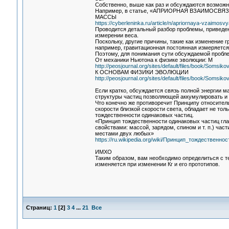
Собственно, выше как раз и обсуждаются возможн
Например, в статье, «АПРИОРНАЯ ВЗАИМОС
МАССЫ
https://cyberleninka.ru/article/n/apriornaya-vzaimo
Проводится детальный разбор проблемы, приведе
измерении веса.
Поскольку, другие причины, такие как изменение
например, гравитационная постоянная измеряется 
Поэтому, для понимания сути обсуждаемой проблем
От механики Ньютона к физике эволюции: М
http://peosjournal.org/sites/default/files/book/Somsik
К ОСНОВАМ ФИЗИКИ ЭВОЛЮЦИИ
http://peosjournal.org/sites/default/files/book/Somsik
Если кратко, обсуждается связь полной энергии м
структуры частиц позволяющей аккумулировать и 
Что конечно же противоречит Принципу относитель
скорости близкой скорости света, обладает не тол
тождественности одинаковых частиц.
«Принцип тождественности одинаковых частиц гла
свойствами: массой, зарядом, спином и т. п.) час
местами двух любых»
https://ru.wikipedia.org/wiki/Принцип_тождественнос
ИМХО
Таким образом, вам необходимо определиться с тер
изменяется при изменении Кг и его прототипов.
Страниц:
1
[
2
]
3
4
...
21
Все