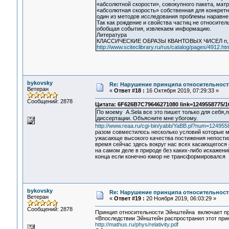
«абсолютной скорости», совокупного пакета, мат
«абсолютная скорость» собственная для конкрет
один из методов исследования проблемы наравне
Так как рождение и свойства частиц не относите
обобщая события, извлекаем информацию.
Литература
КЛАССИЧЕСКИЕ ОБРАЗЫ КВАНТОВЫХ ЧИСЕЛ n, l,
http://www.sciteclibrary.ru/rus/catalog/pages/4912.htm
bykovsky
Re: Нарушение принципа относительност
Ветеран
«
Ответ #18 :
16 Октября 2019, 07:29:33 »
Сообщений: 2878
Цитата: 6F626B7C79646271080 link=1249558775/1
По моему A.Sela все это пишет только для себя,л
диссертации. Объясните мне убогому.
http://www.reaa.ru/cgi-bin/yabb/YaBB.pl?num=12495
разом совместилось несколько условий которые 
ужасающе высокого качества постижения непости
время сейчас здесь вокруг нас всех касающегося
на самом деле в природе без каких-либо искажени
конца если конечно юмор не трансформировался
bykovsky
Re: Нарушение принципа относительност
Ветеран
«
Ответ #19 :
20 Ноября 2019, 06:03:29 »
Сообщений: 2878
Принцип относительности Эйнштейна включает пр
«Впоследствии Эйнштейн распространил этот при
http://mathus.ru/phys/relativity.pdf