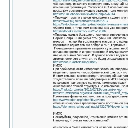
https://astronomy.ru/forum/index.php?topic=10723.40
«Шноль ведь искал эту периодичность в случайны
изменений гравитации. Согласно ОТО локально на
поскольку соответствующие эталоны тоже меняютс
http://forum.lebedev.ru/viewtopic.php?t=6914
«Проходят годы, и эталон килограмма худеет или 
https://www.nkj.ru/archive/articles/8210/
https://avtochoise.ru/dump-truck/etalony-massy-mass
«Кроме того, с течением времени, как уже говорило
http://indbooks.in/mirror7.ru/?p=12806
«Приведу самые большие отклонения отмеченные к 
Париж, Севр). С минусом это Румыния набежало -
плюсом, т. е. как бы возрастание массы, это офиц
хранятся в одном том же сейфе с “КГ”. Германия +
По-видимому, правильно выделяя суть дела, необ
сплава во времени и пространстве. В случае налич
что же все-таки “легчает”. В данное время ведут
атомов, если это случится, то будет эпохальным 
http://tonos.ru/articles/marslife5
ИМХО
При всей сложности измерения эталонов, введени
выделив отдельно «космофизический фактор» и от
В этом смысле, можно ожидать очередной шаг, ус
тождественной позиции лаборатории в ИСО вакуум
остальные причастные явления, изменение гравит
«Постоянная тонкой структуры не изменилась за 
https://nplus1.ru/news/2018/02/12/constant-or-not
https://ru.wikipedia.org/wiki/Постоянная_тонкой_стр
Изменение физических констант в пространстве-
http://www.rodon.org/other/ifkvpv.htm
«Новые измерения гравитационной постоянной ещ
https://elementy.ru/novosti_nauki/432079/Novye_izm
ИМХО
Пожалуйста, подробнее, что именно «может объя
Например, что есть масса и энергия?
«Килограмм будет измеряться не весом, а количе