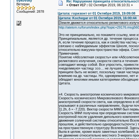
bykovsky
Re: Нарушение принципа относительност
Ветеран
«
Ответ #17 :
02 Октября 2019, 06:10:31 »
Сообщений: 2878
Цитата: горизонт от 01 Октября 2019, 19:09:08
Цитата: Kochegar от 01 Октября 2019, 16:00:44
Земля движется относительно реликтового излуче
http://ateism.ru/forum/index.php?topic=29176.msg
Это не принципиально, но покажите ссылку, мне и
Принципиальным, является др. течение процесса з
А, если течение процесса, как и свойства частиц 
связано с наблюдаемым эффектом Шноля, посколь
относительно вакуума-пространства-эфира. Соот
Примечание.
Понятие «Абсолютная скорость» или «Абсолютное 
реликтового излучения, скорости света и течени
совпадают между собой. Все упростить, привест
«неделимую» частицу эээ… не лучшее стремлени
принципе быть не может, поскольку такая частица
влиянию на др. частицы. Но, одновременно, нет и
обладает многими иными категориями обходящие 
Цитата.
«4. Скорость анизотропии космического микрово
Скорость космического Микроволнового Фонового 
анизотропией скорости света, как определено в 
указывают в различных направлениях, будучи почти
11.2h, δ = -7.220). Вектор скорости МФИ был первым
Скорость МФИ получена при определении системы
изотропной после удаления дипольного компонент
движения солнечной системы относительно Вселен
прошлом, и действительно однородность(почти ) 
на пространственную структуру Вселенной. Здесь
была в целом, кроме мало заметных колебаний, в
не движение относительно местного 3-мерого прос