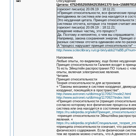
Обсуждение
Цитата: 47524552505842535841370 link=15689781
горизонт писал(а) 20.09.19 :: 18:11:21:
«Принцип относительности, все физические проце
неподвижна ли система или она находится в сост
Это неудачная цитата. Принцип относительности з
системах отсчета, которые эта теория считает и
горизонт писал(а) 20.09.19 :: 18:11:21:
рождение новых частиц, это процесс?
Да. Поэтому и непонятно, о чем вы спрашиваете.
Например, закона сохранения энергии. Принцип о
разных системах отсчета одинаково или по-разно
А "процесс нарушает принцип относительности" -
http://www.sciteclibrary.ru/cgi-bin/yabb2/YaBB.pl?n
Напомним.
Любые опыты, по-видимому, еще более неудачная
Принцип относительности Галилея входит в принц
То есть Эйнштейн распространил ПО только с «лю
опыты, включая электрические явления.
Читаем.
Принцип относительности
Теория относительности для астрономов
« "Законы механики в системе координат, движуще
координат, покоящейся в пространстве".
http://www.astronet.ru/db/msg/1170927/node2.html
http://www.astronet.ru/db/msg/1170927/index.html
«Принцип относительности (принцип относительн
согласно которому все физические процессы в ин
система или она находится в состоянии равномер
https://ru.wikipedia.org/wiki/Принцип_относительнос
«принцип относительности Эйнштейна распростран
явления. «
https://ru.wikipedia.org/wiki/Специальная_теория_о
«принципа относительности означает, что различ
физического содержания. Если физическая систем
тем же правом можно считать, что А движется отно