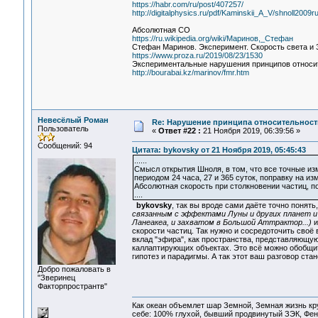
https://habr.com/ru/post/407257/
http://digitalphysics.ru/pdf/Kaminskii_A_V/shnoll2009ru
Абсолютная СО
https://ru.wikipedia.org/wiki/Маринов,_Стефан
Стефан Маринов. Эксперимент. Скорость света и
https://www.proza.ru/2019/08/23/1530
Экспериментальные нарушения принципов относит
http://bourabai.kz/marinov/fmr.htm
Невесёлый Роман
Re: Нарушение принципа относительност
Пользователь
«
Ответ #22 :
21 Ноября 2019, 06:39:56 »
Сообщений: 94
Цитата: bykovsky от 21 Ноября 2019, 05:45:43
......
Смысл открытия Шноля, в том, что все точные и
периодом 24 часа, 27 и 365 суток, поправку на и
Абсолютная скорость при столкновении частиц, по
....
bykovsky
, так вы вроде сами даёте точно поня
связанным с эффектами Луны и других планет и
Ланеакеа, и захватом в Большой Аттрактор...)
и
скорости частиц. Так нужно и сосредоточить своё
вклад "эфира", как пространства, представляющую
каллаптирующих объектах. Это всё можно обобщи
гипотез и парадигмы. А так этот ваш разговор ст
Добро пожаловать в
"Зверинец
Факторпространтв"
Как океан объемлет шар Земной, Земная жизнь кру
себе: 100% глухой, бывший продвинутый ЗЭК, Фен