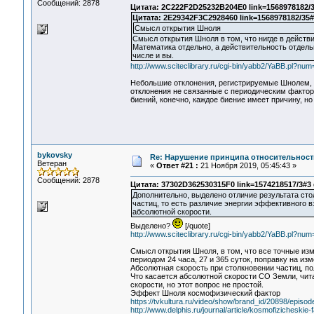
Сообщений: 2878
Цитата: 2C222F2D25232B204E0 link=1568978182/3
Цитата: 2E29342F3C2928460 link=1568978182/35#
Смысл открытия Шноля
Смысл открытия Шноля в том, что нигде в действи
Математика отдельно, а действительность отдель
числе и вы.
http://www.sciteclibrary.ru/cgi-bin/yabb2/YaBB.pl?n
Небольшие отклонения, регистрируемые Шнолем, об
отклонения не связанные с периодическим фактор
биений, конечно, каждое биение имеет причину, но
bykovsky
Re: Нарушение принципа относительност
Ветеран
«
Ответ #21 :
21 Ноября 2019, 05:45:43 »
Сообщений: 2878
Цитата: 37302D362530315F0 link=1574218517/3#3
Дополнительно, выделено отличие результата сто
частиц, то есть различие энергии эффективного 
абсолютной скорости.
Выделено?
[/quote]
http://www.sciteclibrary.ru/cgi-bin/yabb2/YaBB.pl?n
Смысл открытия Шноля, в том, что все точные из
периодом 24 часа, 27 и 365 суток, поправку на из
Абсолютная скорость при столкновении частиц, по
Что касается абсолютной скорости СО Земли, чит
скорости, но этот вопрос не простой.
Эффект Шноля космофизический фактор
https://tvkultura.ru/video/show/brand_id/20898/episo
http://www.delphis.ru/journal/article/kosmofizicheski