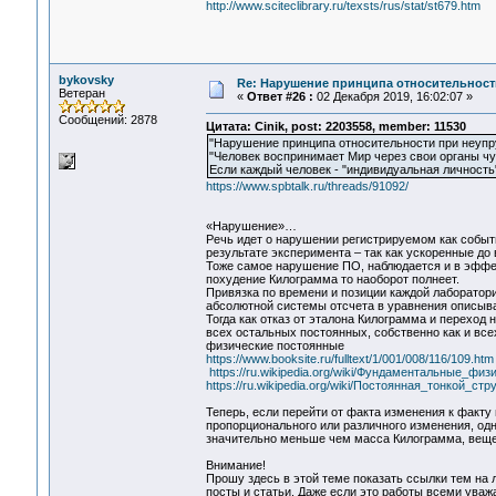
http://www.sciteclibrary.ru/texsts/rus/stat/st679.htm
bykovsky
Re: Нарушение принципа относительност
Ветеран
«
Ответ #26 :
02 Декабря 2019, 16:02:07 »
Сообщений: 2878
Цитата: Cinik, post: 2203558, member: 11530
"Нарушение принципа относительности при неупр
"Человек воспринимает Мир через свои органы чу
Если каждый человек - "индивидуальная личность
https://www.spbtalk.ru/threads/91092/
«Нарушение»…
Речь идет о нарушении регистрируемом как событ
результате эксперимента – так как ускоренные до
Тоже самое нарушение ПО, наблюдается и в эффе
похудение Килограмма то наоборот полнеет.
Привязка по времени и позиции каждой лаборатори
абсолютной системы отсчета в уравнения описыв
Тогда как отказ от эталона Килограмма и переход 
всех остальных постоянных, собственно как и все
физические постоянные
https://www.booksite.ru/fulltext/1/001/008/116/109.htm
https://ru.wikipedia.org/wiki/Фундаментальные_фи
https://ru.wikipedia.org/wiki/Постоянная_тонкой_стр
Теперь, если перейти от факта изменения к факт
пропорционального или различного изменения, одн
значительно меньше чем масса Килограмма, вещест
Внимание!
Прошу здесь в этой теме показать ссылки тем на 
посты и статьи. Даже если это работы всеми уваж