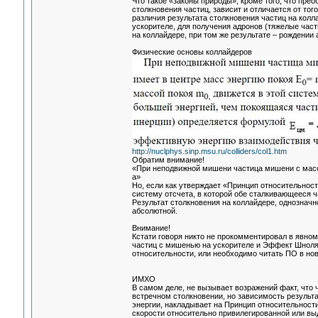
Что такое «законы природы», кроме того, что прео
столкновения частиц, зависит и отличается от того
различия результата столкновения частиц на колл
ускорителе, для получения адронов (тяжелые част
на коллайдере, при том же результате – рождении 
Физические основы коллайдеров
http://nuclphys.sinp.msu.ru/colliders/col1.htm
Обратим внимание!
«При неподвижной мишени частица мишени с массо
а»
Но, если как утверждает «Принцип относительнос
систему отсчета, в которой обе сталкивающееся 
Результат столкновения на коллайдере, однозначно
абсолютной.
Внимание!
Кстати говоря никто не прокомментировал в явном
частиц с мишенью на ускорителе и Эффект Шноля
относительности, или необходимо читать ПО в но
ИМХО
В самом деле, не вызывает возражений факт, что 
встречном столкновении, но зависимость результа
энергии, накладывает на Принцип относительности
скорости относительно привилегированной или вы