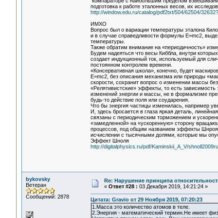
компараторе с наибольшим пределом взвешивания
подготовка к работе эталонных весов, их исследо
http://window.edu.ru/catalog/pdf2txt/504/62504/3263
ИМХО
Вопрос был о вариации температуры эталона Кило
и в случае справедливости формулы E=mc2, выдел
температуры.
Также обратим внимание на «периодичность» измер
Будем надеяться что весы Киббла, внутри которых
создает индукционный ток, используемый для слич
постоянном контролем времени.
«Консервативная школа», конечно, будет маскиров
E=mc2, без описания механизма или природы «мас
скорости, сохранит вопрос о изменении массы без
«Релятивистские» эффекты, то есть зависимость э
изменений энергии и массы, не в формализме пре
будь-то действие поля или соударения.
Что бы энергия частицы изменилась, например уве
И, здесь бросается в глаза яркая деталь, линейн
связаны с периодическим торможением и ускорени
«замедленной» на «ускоренную» сторону вращающе
процессов, под общим названием эффекты Шнроя, 
исчислении с тысячными долями, которые мы опус
Эффект Шноля
http://digitalphysics.ru/pdf/Kaminskii_A_V/shnoll2009ru
bykovsky
Re: Нарушение принципа относительност
Ветеран
«
Ответ #28 :
03 Декабря 2019, 14:21:24 »
Сообщений: 2878
Цитата: Gravio от 29 Ноября 2019, 07:20:23
1.Масса это количество атомов в теле.
2.Энергия - математический термин.Не имеет физ