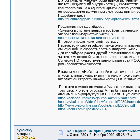
В этом смысле, «неэлектромагнитное излучение»,
частоты осцилляций внутри частицы, соответстве
квантового скачка с одного энергетического уров
сопровождаются излучением электромагнитных вол
Подробнее здесь
http://quantmag.ppole.ru/index.php?option=com_smf&
Продолжим про коллайдер…
«Энергия в системе центра масс (центра инерции
энергию взаимодействия частиц.»
http://nuclphys.sinp.msu.ru/colliders/col1.htm
Е – энергия релятивистской частицы.
Первое, если расчет эффективной энергии взаимо
умноженной на скорость света в квадрате Е=mc2.
Для коллайдера расчет другой, эффективная энер
частиц умноженной на скорость света в квадрате и
Согласно ПО, существует равноправие всех ИСО, 
роль абсолютной скорости.
В самом деле, «Наблюдателей» и систем отсчета м
относительной скорости или что одно и тоже сумм
абсолютной скорости каждой частицы и не зависит
Потратив немного времени и бумаги, приходишь к 
трактовок, кто во что горазд! А, что бы проверить
«Феномен макрофлуктуаций С. Шноля - Субъекти
https://science-freaks.livejournal.com/1730089.html
https://tvkultura.ru/video/show/brand_id/20898/episo
http://www.ptep-online.com/books/shnoll2009ru.pdf
https://habr.com/ru/post/225661/
bykovsky
Re: Нарушение принципа относительност
Ветеран
«
Ответ #20 :
21 Ноября 2019, 05:28:47 »