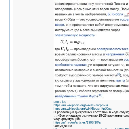
png в jpg
https://ru.wikipedia.org/wiki/Килограмм
https://ru.wikipedia.org/wiki/Весы_Киббла
О реализации дискретных состояний в ходе флукт
….«Всего надежно различимо 15-25 вариантов фор
ходе флуктуаций».
https://ufn.ru/ru/articles/1998/10/e/
Обсуждение