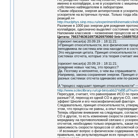
именно в коллайдере, а не в ускорителе с мишень
собственно наблюдателем в лаборатории.
«Таким образом, энергия антипротонов в ускорит
ускорителе на встречных пучках. Только тогда о
реакций.»»
http://nuclphys.sinp.msu.ru/experiment/kinematics/in
Различие в 1000 раз энергии для рождения протон
коллайдере, однозначно выделяет состояние част
Напомним классиков – «изменение процессов не я
Цитата: 76637463616973626970060 link=15689781
горизонт писал(а) 20.09.19 :: 18:11:21:
«Принцип относительности, все физические проце
неподвижна ли система или она находится в сост
Это неудачная цитата. Принцип относительности з
системах отсчета, которые эта теория считает и
горизонт писал(а) 20.09.19 :: 18:11:21:
рождение новых частиц, это процесс?
Да. Поэтому и непонятно, о чем вы спрашиваете.
Например, закона сохранения энергии. Принцип о
разных системах отсчета одинаково или по-разно
А "процесс нарушает принцип относительности" -
http://www.sciteclibrary.ru/cgi-bin/yabb2/YaBB.pl?n
Перегудов, считает, что равноправие ИСО по приз
разные? И, переход из одной СО в другую СО, свя
эффект Шноля и его «космофизический фактор».
Следовательно, принцип относительности, утвержд
этом, что процессы не равны, а опыт подтверждает
Теперь обратим внимание на следующее, согласн
СО в другое, то есть изменение скорости связано
меридиану на противоположной связано с ускорен
отсчетов, необходимо только определить, какая п
зависимость скорости процессов от абсолютной с
- И возникает вопрос о физическом содержании пр
правильно, как результирующая всех процессов, т