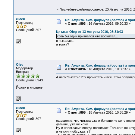
«
Последнее редактирование: 15 Августа 2016, 1
Люся
Re: Амрита. Хим. формула (состав) и про
Постоялец
«
Ответ #893 :
16 Августа 2016, 09:20:33 »
Сообщений: 307
Цитата: Oleg от 13 Августа 2016, 08:31:03
хоть бы один признался что прочитал...
я пыталась.
а толку?
Oleg
Re: Амрита. Хим. формула (состав) и про
Модератор
«
Ответ #894 :
18 Августа 2016, 10:30:37 »
Ветеран
А чего "пытаться" ? прочитать и все. этож популярк
Сообщений: 8943
Йожык в нирване
Люся
Re: Амрита. Хим. формула (состав) и про
Постоялец
«
Ответ #895 :
18 Августа 2016, 10:58:29 »
Сообщений: 307
ощущение, что читала уже и больше не хочу возник
дальше, уже не хочу.
Ну и несогласие иногда возникает. Только я не хо
а не книги обсуждать?