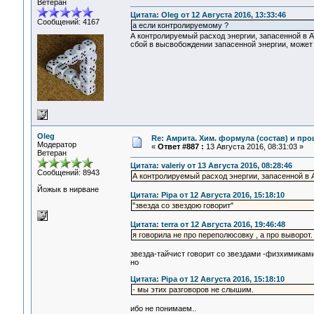
Ветеран
Цитата: Oleg от 12 Августа 2016, 13:33:46
Сообщений: 4167
а если контролируемому ?
А контролируемый расход энергии, запасенной в АТ
сбой в высвобождении запасенной энергии, может
Oleg
Re: Амрита. Хим. формула (состав) и про
Модератор
«
Ответ #887 :
13 Августа 2016, 08:31:03 »
Ветеран
Цитата: valeriy от 13 Августа 2016, 08:28:46
Сообщений: 8943
А контролируемый расход энергии, запасенной в 
Йожык в нирване
Цитата: Pipa от 12 Августа 2016, 15:18:10
"звезда со звездою говорит"
Цитата: terra от 12 Августа 2016, 19:46:48
я говорила не про переполюсовку , а про выворот.
звезда-тайчист говорит со звездами -физхимиками 
но
Цитата: Pipa от 12 Августа 2016, 15:18:10
- мы этих разговоров не слышим.
ибо не понимаем..