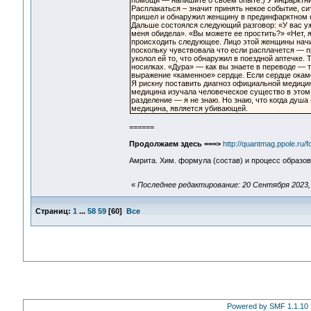
помощи — напишите о своем опыте.) У инфарктнико
Расплакаться – значит принять некое событие, си
пришел и обнаружил женщину в прединфарктном с
Дальше состоялся следующий разговор: «У вас уж
меня обидела». «Вы можете ее простить?» «Нет, я
происходить следующее. Лицо этой женщины начин
поскольку чувствовала что если расплачется — п
уколол ей то, что обнаружил в поездной аптечке.
носилках. «Дура» — как вы знаете в переводе — т
выражение «каменное» сердце. Если сердце окам
Я рискну поставить диагноз официальной медици
медицина изучала человеческое существо в этом
разделение — я не знаю. Но знаю, что когда душ
медицина, является убивающей.
======
Продолжаем здесь ===>
http://quantmag.ppole.ru/
Амрита. Хим. формула (состав) и процесс образова
«
Последнее редактирование: 20 Сентября 2023, 
Страниц:
1
...
58
59
[
60
]
Все
Powered by SMF 1.1.10