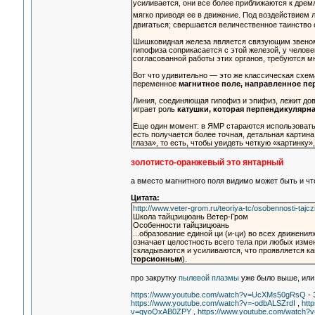
усиливается, они все более приближаются к др
мягко приводя ее в движение. Под воздействием 
двигаться; свершается величественное таинство 
Шишковидная железа является связующим звеном
гипофиза соприкасается с этой железой, у челов
согласованной работы этих органов, требуются м
Вот что удивительно — это же классическая схе
переменное
магнитное поле, направленное п
Линия, соединяющая гипофиз и эпифиз, лежит дов
играет роль
катушки, которая перпендикулярн
Еще один момент: в ЯМР стараются использовать 
есть получается более точная, детальная картин
глаза», то есть, чтобы увидеть четкую «картинку»
золотисто-оранжевый это янтарный
а вместо магнитного поля видимо может быть и чт
Цитата:
http://www.veter-grom.ru/teoriya-tc/osobennosti-tajcz
Школа тайцзицюань Ветер-Гром
Особенности тайцзицюань
...образование единой ци (и-ци) во всех движения
означает целостность всего тела при любых изме
складываются и усиливаются, что проявляется к
торсионным
).
про закрутку
пылевой плазмы
уже было выше, или 
https://www.youtube.com/watch?v=UcXMs50gRsQ
- 
https://www.youtube.com/watch?v=-odbALSZrdI
,
htt
v=qyoQxAB0ZPY
,
https://www.youtube.com/watch?