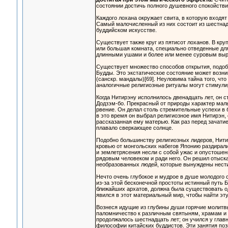
состоянии достичь полного душевного спокойствия
Каждого лохана окружает свита, в которую входят
Самый малочисленный из них состоит из шестнадц
буддийском искусстве.
Существует также круг из пятисот лоханов. В кр
или большая комната, специально отведенные для 
длинными ушами и более или менее суровым выр
Существует множество способов открытия, подобн
Будды. Это экстатическое состояние может возн
(санскр. мандалы)[69]. Неуловима тайна того, чт
аналогичные религиозные ритуалы могут стимули
Когда Нитирэну исполнилось двенадцать лет, он с
Додзэм-бо. Прекрасный от природы характер маль
рвение. Он делал столь стремительные успехи в
в это время он выбрал религиозное имя Нитирэн,
рассказанная ему матерью. Как раз перед зачати
плавало сверкающее солнце.
Подобно большинству религиозных лидеров, Нити
кровью от монгольских набегов Японию раздирали
и землетрясения несли с собой ужас и опустошен
рядовым человеком и ради него. Он решил отыска
необразованных людей, которые вынуждены нести
Нечто очень глубокое и мудрое в душе молодого 
из-за этой бесконечной простоты истинный путь Б
ближайших архатов, должна была существовать од
явился в этот материальный мир, чтобы найти э
Вознеся идущие из глубины души горячие молитвы
паломничество к различным святыням, храмам и 
продолжалось шестнадцать лет; он учился у глав
философии китайских буддистов. Эти занятия поз