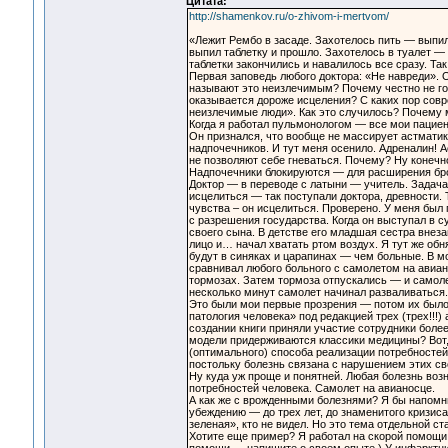
Цитата:
http://shamenkov.ru/o-zhivom-i-mertvom/
«Лежит Рембо в засаде. Захотелось пить — выпил
выпил таблетку и прошло. Захотелось в туалет —
таблетки закончились и навалилось все сразу. Так
Первая заповедь любого доктора: «Не навреди». О
называют это неизлечимым? Почему честно не го
оказывается дороже исцеления? С каких пор сов
неизлечимые люди». Как это случилось? Почему 
Когда я работал пульмонологом — все мои пациен
Он признался, что вообще не массирует астматика
надпочечников. И тут меня осенило. Адреналин! 
не позволяют себе гневаться. Почему? Ну конечно
Надпочечники блокируются — для расширения бро
Доктор — в переводе с латыни — учитель. Задача
исцелиться — так поступали доктора, древности.
чувства – он исцелиться. Проверено. У меня был
с разрешения государства. Когда он выступал в с
своего сына. В детстве его младшая сестра внеза
лицо и… начал хватать ртом воздух. Я тут же обн
будут в синяках и царапинах — чем больные. В м
сравнивал любого больного с самолетом на авиан
тормозах. Затем тормоза отпускались — и самоле
несколько минут самолет начинал разваливаться.
Это были мои первые прозрения — потом их было 
патология человека» под редакцией трех (трех!!!)
создании книги приняли участие сотрудники более
модели придерживаются классики медицины? Вот,
(оптимального) способа реализации потребностей
постольку болезнь связана с нарушением этих св
Ну куда уж проще и понятней. Любая болезнь воз
потребностей человека. Самолет на авианосце.
А как же с врожденными болезнями? Я бы напомни
убеждению — до трех лет, до знаменитого кризис
зеленая», кто не видел. Но это тема отдельной ст
Хотите еще пример? Я работал на скорой помощи 