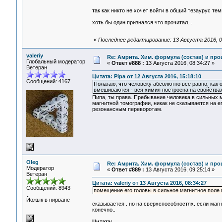
так как никто не хочет войти в общий тезаурус т
хоть бы один признался что прочитал...
«
Последнее редактирование: 13 Августа 2016, 0
valeriy
Re: Амрита. Хим. формула (состав) и про
Глобальный модератор
«
Ответ #888 :
13 Августа 2016, 08:34:27 »
Ветеран
Цитата: Pipa от 12 Августа 2016, 15:18:10
Сообщений: 4167
Полагаю, что человеку абсолютно всё равно, как
вмешиваются - вся химия построена на свойствах 
Пипа, ты права. Пребывание человека в сильных 
магнитной томографии, никак не сказывается на е
резонансным переворотам.
Oleg
Re: Амрита. Хим. формула (состав) и про
Модератор
«
Ответ #889 :
13 Августа 2016, 09:25:14 »
Ветеран
Цитата: valeriy от 13 Августа 2016, 08:34:27
Сообщений: 8943
помещение его головы в сильное магнитное поле 
Йожык в нирване
сказывается . но на сверхспособностях. если магни
конечно..
Цитата: