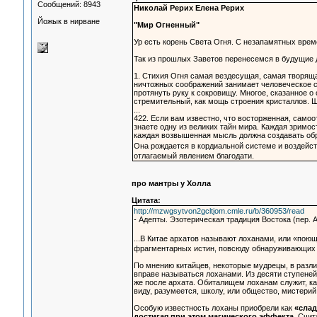
Сообщений: 8943
Николай Рерих Елена Рерих
Йожык в нирване
"Мир Огненный"
Ур есть корень Света Огня. С незапамятных врем
Так из прошлых Заветов перенесемся в будущие
1. Стихия Огня самая вездесущая, самая творяща
ничтожных соображений занимает человеческое со
протянуть руку к сокровищу. Многое, сказанное о
стремительный, как мощь строения кристаллов. 
...
422. Если вам известно, что восторженная, само
знаете одну из великих тайн мира. Каждая зримос
каждая возвышенная мысль должна создавать обрат
Она рождается в кордиальной системе и воздейст
отлагаемый явлением благодати.
про мантры у Холла
Цитата:
http://mzwgsytvon2gcltjom.cmle.ru/b/360953/read
- Адепты. Эзотерическая традиция Востока (пер.
...В Китае архатов называют лоханами, или «по
фрагментарных истин, повсюду обнаруживающих 
По мнению китайцев, некоторые мудрецы, в разл
вправе называться лоханами. Из десяти ступеней
же после архата. Обиталищем лоханам служит, ка
виду, разумеется, школу, или общество, мистерий
Особую известность лоханы приобрели как
«слад
достигая при этом магического эффекта.
Счита