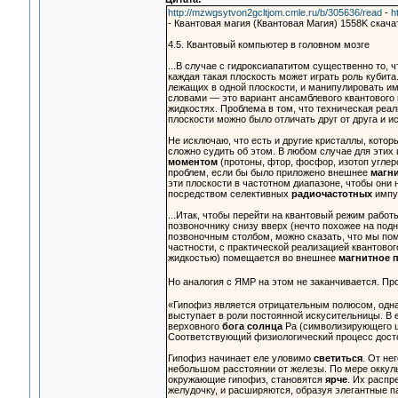
http://mzwgsytvon2gcltjom.cmle.ru/b/305636/read
-
h
- Квантовая магия (Квантовая Магия) 1558K скачать
4.5. Квантовый компьютер в головном мозге
...В случае с гидроксиапатитом существенно то, 
каждая такая плоскость может играть роль кубита
лежащих в одной плоскости, и манипулировать им
словами — это вариант ансамблевого квантового
жидкостях. Проблема в том, что техническая реа
плоскости можно было отличать друг от друга и и
Не исключаю, что есть и другие кристаллы, котор
сложно судить об этом. В любом случае для этих
моментом
(протоны, фтор, фосфор, изотоп углер
проблем, если бы было приложено внешнее
магни
эти плоскости в частотном диапазоне, чтобы они
посредством селективных
радиочастотных
импу
...Итак, чтобы перейти на квантовый режим рабо
позвоночнику снизу вверх (нечто похожее на под
позвоночным столбом, можно сказать, что мы по
частности, с практической реализацией квантово
жидкостью) помещается во внешнее
магнитное 
Но аналогия с ЯМР на этом не заканчивается. П
«Гипофиз является отрицательным полюсом, одна
выступает в роли постоянной искусительницы. В
верховного
бога солнца
Ра (символизирующего ши
Соответствующий физиологический процесс досто
Гипофиз начинает еле уловимо
светиться
. От не
небольшом расстоянии от железы. По мере оккул
окружающие гипофиз, становятся
ярче
. Их распр
желудочку, и расширяются, образуя элегантные п