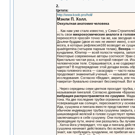
2.
Цитата:
http://www.koob.pro/holl/
Мэнли П. Холл.
Оккультная анатомия человека
... Как нам уже стало известно, у Семи Строител
есть свои
микрокосмические аналоги в головн
переносятся «росой» точно так же, как звездная 
Дхьяни-буддам (двое из них не имеют имен), о ко
мозга, в которых рефлексия160 возводит их сущн
quadrigemina (четырем парным телам),
Венера —
кундалини, Юпитер — всей полости черепа, запол
Некоторые современные авторы соотносят Уран с
Кристально чистая роса, о которой говорит св. И
человеческом теле. Спрашивается, а не содержат
адептов? В подтверждение этой догадки вновь о
чакра головного мозга — сахасрара — часто назы
продолжает знаменитый ученый, — называют амри
исследования. Согласно «Ведам», амрита, или «н
«амрита» буквально означает бессмертный. Вот в
...Через середины семи цветков проходит трубка,
называемая пингалой. Согласно древним «Брахма
вибрация распространяется по сушумне
. Мада
тона. На две последние трубки огромное влияние 
«сверкающая как солнце», пересекаются у основа
Ида, сушумна и пингала вместе представляют глав
обычном индивидууме трубка сушумны закрыта, а 
шишковидной железой в голове существует прямая
заключающего в себе сушумну. Они полуматериал
проводящие пути, иначе они разошлись бы лучами
...Хатха-йога утверждает, что ида и пингала дейс
сушумна начинает действовать без всякой связи с
знает, как пробуждать кундалини, не прибегая ни