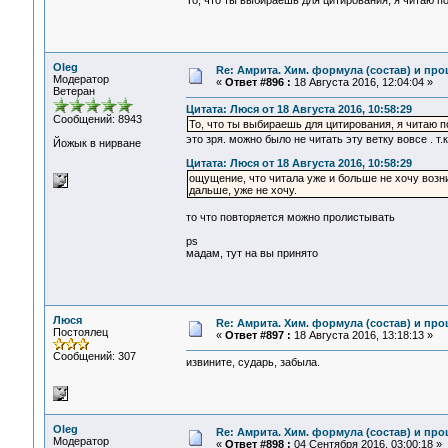
То, что ты выбираешь для цитирования, я читаю п
Oleg
Re: Амрита. Хим. формула (состав) и про
Модератор
«
Ответ #896 :
18 Августа 2016, 12:04:04 »
Ветеран
Цитата: Люся от 18 Августа 2016, 10:58:29
Сообщений: 8943
То, что ты выбираешь для цитирования, я читаю п
это зря. можно было не читать эту ветку вовсе . т.
Йожык в нирване
Цитата: Люся от 18 Августа 2016, 10:58:29
ощущение, что читала уже и больше не хочу возни
дальше, уже не хочу.
то что повторяется можно пролистывать
ps
мадам, тут на вы принято
Люся
Re: Амрита. Хим. формула (состав) и про
Постоялец
«
Ответ #897 :
18 Августа 2016, 13:18:13 »
Сообщений: 307
извините, сударь, забыла.
Oleg
Re: Амрита. Хим. формула (состав) и про
Модератор
«
Ответ #898 :
04 Сентября 2016, 03:00:18 »