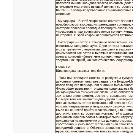
является ли шишковидная железа на самом деле т
в головном мозге есть высший центр, к которому
Канта, — в которых добавочные спинномозговые н
лотосом».
..Муладхара .. В этой чакре также обитает богин
подобно разом взошедшим двенадцати солнцам, н
«которое способно свободно проходить сквозь в
«прекрасным, как сотни миллионов солнц». Кунд
нектаром». С этой чакрой ассоциируется таттвиче
..Сахасрара — лотос с «тысячью лепестками»; свя
известным западной науке. Одни авторы пыталис
мозга, третьи — с нервными центрами в верхней 
описывается как лотос с тысячью лепестками, кот
лотоса, который «белее, чем полная луна», «гол
треугольник, яркий, как электричество, содержа
Глава XVI
Шишковидная железа -око богов
...Пока шишковидная железа не разбужена кундал
духовным светом, она превращается в Буддхи-Ма
более позднего периода, бог знаний и письменнос
Философам известно, что шишковидная железа была
«выдвинулись» физические глаза, но не обязатель
зрительного восприятия, соответствовавшего тому
По мере того как контакт индивидуума с материа
планах жизни вместе с сознательной связью с С
усилия, направляемого мудростью и законом, — 
Было бы ошибкой прийти к заключению, что шишк
достоинствами, которые приписывают ей мудрецы.
двойником или символом в материальной структуре
сохранился на протяжении эпох духовного мрака,
собственно, и указывает. Истинная сила этой жел
невидимой сущности. Обычное зрение не позволяе
аура
, окружающая внешнее тело железы и ведуща