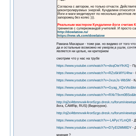
Согласна с автором, но только отчасти. Действит
неконтролируемых энергий. Кундалини относится к
Йоги и маги медитируют по несколько десятков ле
запорожец без колес ))).
Реальным мастером Кундалини-йоги считаю К
тренингов с суперкомандой учителей. И просто са
http://dowlatow.ru/
https://new.vk.com/dowlatow
Рамана Махарши - тоже рак. но видимо от того что
да и остальные возможно не умерли,а ушли, сочтя ч
является ни целью, ни критерием
смотрим что у нас на трубе
https://www.youtube.com/watch?v=dsqOteYfnXQ
- Пр
https://www.youtube.com/watch?v=RZs6kWYU4hw
- 
https://www.youtube.com/watch?v=JxusJs-WbSM
- К
https://www.youtube.com/watch?v=Gyag_XQxVts&li
https://www.youtube.com/watch?v=RXkT9xm0BSo&l
http://oj2xi4tbmnvwk4ron5zgo.dresk.ru/forum/viewto
йога, CAMRip, RUS] (Видеоурок).
http://oj2xi4tbmnvwk4ron5zgo.dresk.ru/forum/viewto
https://www.youtube.com/watch?v=-LAPycYLmQ8
- Д
https://www.youtube.com/watch?v=D7yEI2MM8DY
- 
мнения ?