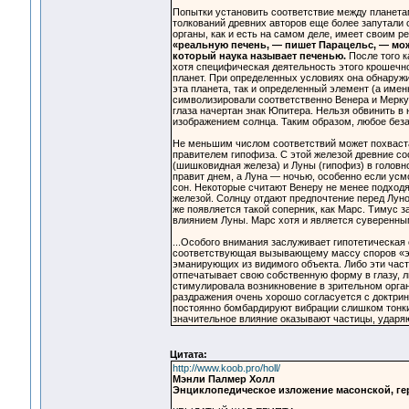
Попытки установить соответствие между планетам
толкований древних авторов еще более запутали с
органы, как и есть на самом деле, имеет своим 
«реальную печень, — пишет Парацельс, — можн
который наука называет печенью.
После того к
хотя специфическая деятельность этого крошечно
планет. При определенных условиях она обнаруж
эта планета, так и определенный элемент (а име
символизировали соответственно Венера и Мерку
глаза начертан знак Юпитера. Нельзя обвинить в
изображением солнца. Таким образом, любое без
Не меньшим числом соответствий может похвастат
правителем гипофиза. С этой железой древние с
(шишковидная железа) и Луны (гипофиз) в головн
правит днем, а Луна — ночью, особенно если усмо
сон. Некоторые считают Венеру не менее подход
железой. Солнцу отдают предпочтение перед Луно
же появляется такой соперник, как Марс. Тимус з
влиянием Луны. Марс хотя и является суверенным
...Особого внимания заслуживает гипотетическая
соответствующая вызывающему массу споров «эф
эманирующих из видимого объекта. Либо эти част
отпечатывает свою собственную форму в глазу, 
стимулировала возникновение в зрительном органе
раздражения очень хорошо согласуется с доктри
постоянно бомбардируют вибрации слишком тонки
значительное влияние оказывают частицы, ударя
Цитата:
http://www.koob.pro/holl/
Мэнли Палмер Холл
Энциклопедическое изложение масонской, г