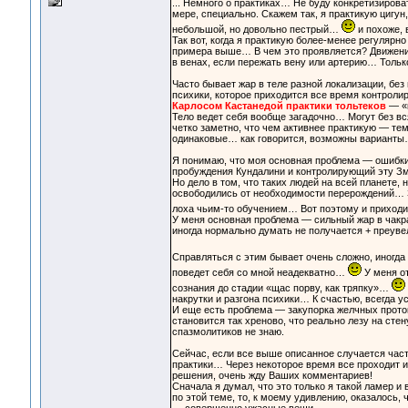
... Немного о практиках… Не буду конкретизиров
мере, специально. Скажем так, я практикую цигу
небольшой, но довольно пестрый…
и похоже, 
Так вот, когда я практикую более-менее регулярн
примера выше… В чем это проявляется? Движение 
в венах, если пережать вену или артерию… Тольк
Часто бывает жар в теле разной локализации, бе
психики, которое приходится все время контроли
Карлосом Кастанедой практики тольтеков
— «к
Тело ведет себя вообще загадочно… Могут без вс
четко заметно, что чем активнее практикую — т
одинаковые… как говорится, возможны вариант
Я понимаю, что моя основная проблема — ошибки 
пробуждения Кундалини и контролирующий эту Зм
Но дело в том, что таких людей на всей планете,
освободились от необходимости перерождений… З
лоха чьим-то обучением… Вот поэтому и приход
У меня основная проблема — сильный жар в чакрах
иногда нормально думать не получается + преу
Справляться с этим бывает очень сложно, иногда
поведет себя со мной неадекватно…
У меня от
сознания до стадии «щас порву, как тряпку»…
накрутки и разгона психики… К счастью, всегда у
И еще есть проблема — закупорка желчных прото
становится так хреново, что реально лезу на сте
спазмолитиков не знаю.
Сейчас, если все выше описанное случается част
практики… Через некоторое время все проходит и
решения, очень жду Ваших комментариев!
Сначала я думал, что это только я такой ламер 
по этой теме, то, к моему удивлению, оказалось