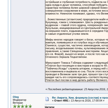
острейшая и глубинная потребность подвигла на та
одна нужда в душе человека, способная побудить 
характера человека более широкой сферой божест
совершенном сооружении в мире, источнике весов
влажности. Немногие понимают, однако, что Вели
...Божественные (атлантские) прародители майя 
Кукумаца, «змеи с плюмажем». Шесть рожденных
мудреном – главой этого ордена, «оперенной» зм
Кукулькан, инициированный из Центральной Амер
на вершине плато, вздымавшегося в середине Го
в самые отдаленные уголки земли.
Мифы многих народов говорят о богах, которые 
вампум, появившихся из голубых вод и обучивших
Оаннесе, существе, частично земноводном, котор
письму, возделыванию почвы, культивированию л
правления, а также Священным мистериям. Кецаль
его св. Фомой), вышел из моря, и после того как
Огненного Зеркала Тецкатлипоки.
Манускрипт Томаса Тэйлора содержит следующи
«Платон был посвящен в мистерии в возрасте 49 
"Табличка Исиды” служила алтарем, и перед ней с
воспламенила и вырвала из сна. После этого восх
проводил в Великом зале три дня, прошел три сту
каждая часть его сопровождалась соответствую
Платон был послан в мир делать работу Великого
«
Последнее редактирование: 23 Августа 2016, 1
Oleg
Re: Амрита. Хим. формула (состав) и про
Модератор
«
Ответ #891 :
13 Августа 2016, 17:00:04 »
Ветеран
Цитата: