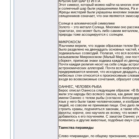
КРЫЛАТЫЙ ШАР ЕГИПТА
Этот символ, который можно найти на многих еги
и солнечный шар были украшениями Амона, Ра и
Жрецы мистерий были украшены многими знаками
священников означает, что они являются эмиссар
Солнце в алхимической символике
Золото – это металл Солнца. Многими оно рассмат
трактатах, оно может быть либо самим металлом, 
природы тоже ассоциируется с солнцем.
МИКРОКОСМ
Язычники верили, что зодиак образован телом Ве
было разделено на двенадцать основных частей, 
зодиакальных созвездий. Полагая, что вся вселе
называемом Микрокосмом (Малый Мир), они посте
сборке», приписав знаки зодиака каждой из двена
Почти каждая религия несет на себе следы астрол
астрономических аллегорий. Почти вся мифологи
придерживаются мнения, что исходные двадцать д
небесных стен относится к произносимым словам т
входя во всевозможные сочетания, образуют сло
ОАННЕС, ЧЕЛОВЕК-РЫБА
Берос описал Оаннсса следующим образом: «В Ва
жили эти народы без всякого закона, как дикие зв
имени Оаннес с телом рыбы (согласно Апполодору)
язык у него были также человеческими, и изобра
людей, но совсем не принимаю пищи. Оно дало лю
строить храмы, подчиняться законам, а также об
фрукты; короче, оно научило их всему, что может
добавилось к его поучениям. С закатом Оаннес у
появились и другие животные, подобные ему» (с
Таинства пирамиды
Слово «пирамида», по общему признанию, происх