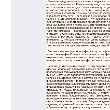
..В начале двадцатого века в клинику выдающего
разного рода гипотезы. По внешнему виду это был
пять лет, и их слова позднее полностью подтверди
развитие тоже ускорилось. Те вещи, о которых он
рассуждения, соответствующем зрелому возрасту. 
было всего пять лет». После нескольких недель 
железы. «Есть основания думать, что шишковидна
личностями»). Не подтверждает ли эта история э
органом духовности в головном мозге человека, 
железы, привело к преждевременной зрелости. Ра
такой метаморфоз — превращение ребенка во взро
считается всего лишь остатком рудиментарного 
которых, впрочем, нет недостатка, — достаточно,
внимания то, что болезненное состояние железы и
Опухоль помешала железе управлять потоком Ман
тело является связующим звеном между сферой с
..В египетских мистериях гипофиз выступал в ро
египетских мифах Изида в своем аспекте гипофи
открыть свое священное имя — слово власти — и 
метафизических системах гипофиз называют ма
Гипофиз, деятельность которого стимулируется д
оттенок. Маленькие волнистые колечки света, исх
продолжении стимулирования излучаемые кольца 
пульса. Излучения распространяются неравномерно
железы. На стороне третьего желудочка «эллипти
шишковидной железе. По мере того как поток сил
более приближаясь к дремлющему глазу Шивы. На
шишковидную железу. Под ласковым теплом и сиян
открывается. Мадам Блаватская так описывает эт
наконец ее не ударит током, как ударяет электри
начинает пылать Акашическим Огнем. Это психоф
являющихся конкретными символами и олицетвор
стать сознающим на этом плане, Буддхи нуждаетс
седьмое, излучаемый им свет озарит сферы беск
и Время исчезнут и превратятся для него в Насто