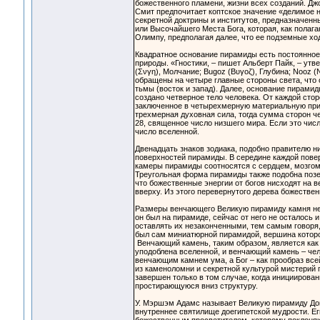
божественного пламени, жизни всех созданий. Дж
Смит предпочитает коптское значение «делимое
секретной доктрины и институтов, предназначенн
или Высочайшего Места Бога, которая, как полаг
Олимпу, предполагая далее, что ее подземные х
Квадратное основание пирамиды есть постоянное
природы. «Гностики, – пишет Альберт Пайк, – утве
(Σνγη), Молчание; Bugoz (Βυγοζ), Глубина; Nooz (
обращены на четыре главные стороны света, что о
тьмы (восток и запад). Далее, основание пирами
создано четверное тело человека. От каждой сто
заключенное в четырехмерную материальную приро
трехмерная духовная сила, тогда сумма сторон че
28, священное число низшего мира. Если это числ
число вселенной.
Двенадцать знаков зодиака, подобно правителю 
поверхностей пирамиды. В середине каждой повер
камеры пирамиды соотносятся с сердцем, мозгом
Треугольная форма пирамиды также подобна позе 
что божественные энергии от богов нисходят на 
вверху. Из этого перевернутого дерева божестве
Размеры венчающего Великую пирамиду камня не м
он был на пирамиде, сейчас от него не осталось 
оставлять их незаконченными, тем самым говоря,
был сам миниатюрной пирамидой, вершина которо
Венчающий камень, таким образом, является как
уподоблена вселенной, и венчающий камень – чел
венчающим камнем ума, а Бог – как прообраз все
из каменоломни и секретной культурой мистерий
завершен только в том случае, когда инициирова
простирающуюся вниз структуру.
У. Мэршэм Адамс называет Великую пирамиду Дом
внутреннее святилище доегипетской мудрости. Е