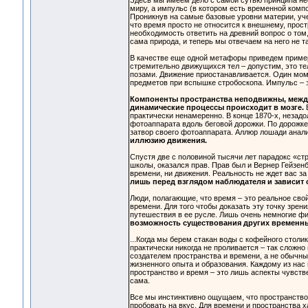
Здесь мы имеем дело с самой сутью принципа нео
миру, а импульс (в котором есть временной комп
Проникнув на самые базовые уровни материи, уч
что время просто не относится к внешнему, прос
необходимость ответить на древний вопрос о том,
сама природа, и теперь мы отвечаем на него не та
В качестве еще одной метафоры приведем приме
стремительно движущихся тел – допустим, это те
позами. Движение приостанавливается. Один моме
предметов при вспышке стробоскопа. Импульс – 
Компоненты пространства неподвижны, между
динамические процессы происходит в мозге.
практически ненамеренно. В конце 1870-х, незадо
фотоаппарата вдоль беговой дорожки. По дорожке
затвор своего фотоаппарата. Аллюр лошади анали
иллюзию движения.
Спустя две с половиной тысячи лет парадокс «с
школы, оказался прав. Прав был и Вернер Гейзенбе
времени, ни движения. Реальность не ждет вас з
лишь перед взглядом наблюдателя и зависит о
Люди, полагающие, что время – это реальное сво
времени. Для того чтобы доказать эту точку зрен
путешествия в ее русле. Лишь очень немногие ф
возможность существования других временны
...Когда мы берем стакан воды с кофейного стол
практически никогда не проливается – так сложн
создателем пространства и времени, а не обычны
жизненного опыта и образования. Каждому из нас 
пространство и время – это лишь аспекты чувств
сама.
Все мы инстинктивно ощущаем, что пространство 
пробовать на вкус. Для времени и пространства х