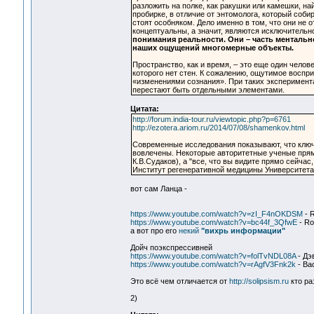
разложить на полке, как ракушки или камешки, на
пробирке, в отличие от энтомолога, который соби
стоят особняком. Дело именно в том, что они не 
концептуальны, а значит, являются исключитель
понимания реальности. Они – часть ментальн
наших ощущений многомерные объекты.
Пространство, как и время, – это еще один челов
которого нет стен. К сожалению, ощутимое воспр
«изменениями сознания». При таких эксперимент
перестают быть отдельными элементами.
Цитата:
http://forum.india-tour.ru/viewtopic.php?p=6761
http://ezotera.ariom.ru/2014/07/08/shamenkov.html
Современные исследования показывают, что ключ
вовлечены. Некоторые авторитетные ученые прям
К.В.Судаков), а "все, что вы видите прямо сейчас,
Институт регенеративной медицины Университета
вот сам Ланца -
https://www.youtube.com/watch?v=zI_F4nOKDSM
- R
https://www.youtube.com/watch?v=bc44f_3QfwE
- Ro
а вот про его
некий
"вихрь информации"
Дойч поэкспрессивней
https://www.youtube.com/watch?v=folTvNDL08A
- Дэ
https://www.youtube.com/watch?v=rAgfV3Fnk2k
- Ва
Это всё чем отличается от
http://solipsism.ru
кто ра
2)