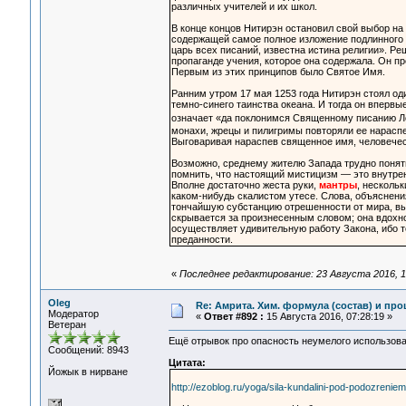
различных учителей и их школ.
В конце концов Нитирэн остановил свой выбор н
содержащей самое полное изложение подлинного б
царь всех писаний, известна истина религии». Р
пропаганде учения, которое она содержала. Он п
Первым из этих принципов было Святое Имя.
Ранним утром 17 мая 1253 года Нитирэн стоял оди
темно-синего таинства океана. И тогда он вперв
означает «да поклонимся Священному писанию 
монахи, жрецы и пилигримы повторяли ее нарасп
Выговаривая нараспев священное имя, человечес
Возможно, среднему жителю Запада трудно понять
помнить, что настоящий мистицизм — это внутре
Вполне достаточно жеста руки,
мантры
, нескольк
каком-нибудь скалистом утесе. Слова, объяснени
тончайшую субстанцию отрешенности от мира, вы
скрывается за произнесенным словом; она вдохно
осуществляет удивительную работу Закона, ибо те
преданности.
«
Последнее редактирование: 23 Августа 2016, 1
Oleg
Re: Амрита. Хим. формула (состав) и про
Модератор
«
Ответ #892 :
15 Августа 2016, 07:28:19 »
Ветеран
Ещё отрывок про опасность неумелого использова
Сообщений: 8943
Цитата:
Йожык в нирване
http://ezoblog.ru/yoga/sila-kundalini-pod-podozreniem