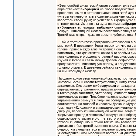
«Этот особый физический орган восприятия в го
аура отвечает
вибрацией
на любое воздействие,
проявляющемся в акте осознания, свет этой аур
чуть ли не пересчитать видимые духовным оком с
касаетесь своей руки; не успеете вы дотронутьс
оттенок цвета. Именно эта аура своими
вибраци
вибрировать
, передает
вибрации
спинному моз
Вокруг шишковидной железы постоянно пляшут огон
Третий глаз открыт даже во время глубокого сна.
...Тайна третьего глаза прекрасно истолкована 
мистерий. В преданиях Эдды говорится, что на с
голове, прямо между глаз, устроился сокол. Счит
вспомнить, что для египтян сокол был особым си
посвященных его ордена, странный рисунок сраз
изучая «Зогар» и связь между Древом сефиротов 
представляет шишковидную железу, а следующие 
головного мозга. В древнееврейских священных 
на шишковидную железу.
На одном конце этой маленькой железы, противо
«жезлом Бога» и соответствует священному копь
алхимиков. Символом
вибрирующего
пальца на 
определенных упражнений, предписанных внутренн
к такого рода занятиям, этот палец начинает
виб
упоминалось выше. Подобное явление может прич
упражнениями займутся люди, не обладающие до
соответственно головой и хвостом Дракона Мудро
(см. главу «Кундалини и симпатическая нервная с
дверцей, перекрыт шишковидной железой. Когда эт
закрывает проход в четвертый желудочек и образу
содержимое, отделяя его от четвертого желудочка
готовой к нападению, и точно так же, как голова
двигаться с быстротой змеиного языка. Открыв 
сущностям смешиваться в головном мозге, твор
«Всевидящее Око» масонских братьев; «Единстве