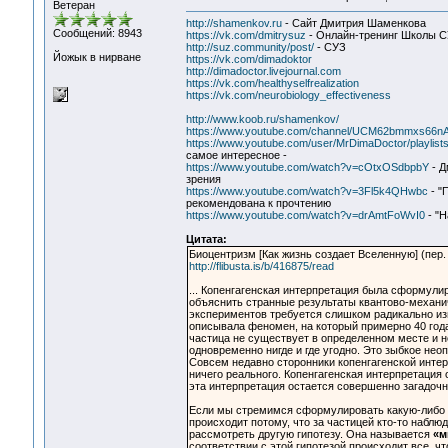
Ветеран
http://shamenkov.ru
- Сайт Дмитрия Шаменкова
Сообщений: 8943
https://vk.com/dmitrysuz
- Онлайн-тренинг Школы 
http://suz.community/post/
- СУЗ
Йожык в нирване
https://vk.com/dimadoktor
http://dimadoctor.livejournal.com
https://vk.com/healthyselfrealization
https://vk.com/neurobiology_effectiveness
http://www.koob.ru/shamenkov/
https://www.youtube.com/channel/UCM62bmmxs66
https://www.youtube.com/user/MrDimaDoctor/playlist
самое интересное -
https://www.youtube.com/watch?v=cOtxOSdbpbY
- Д
зрения
https://www.youtube.com/watch?v=3Fl5k4QHwbc
- "
рекомендована к прочтению
https://www.youtube.com/watch?v=drAmtFoWvI0
- "Н
Цитата:
Биоцентризм [Как жизнь создает Вселенную] (пер.
http://flibusta.is/b/416875/read
... Копенгагенская интерпретация была сформули
объяснить странные результаты квантово-механич
экспериментов требуется слишком радикально из
описывала феномен, на который примерно 40 года
частица не существует в определенном месте и н
одновременно нигде и где угодно. Это зыбкое не
Совсем недавно сторонники копенгагенской интер
ничего реального. Копенгагенская интерпретация
эта интерпретация остается совершенно загадочн
Если мы стремимся сформулировать какую-либо а
происходит потому, что за частицей кто-то наблю
рассмотреть другую гипотезу. Она называется
«м
соответствии с этой гипотезой происходит все, ч