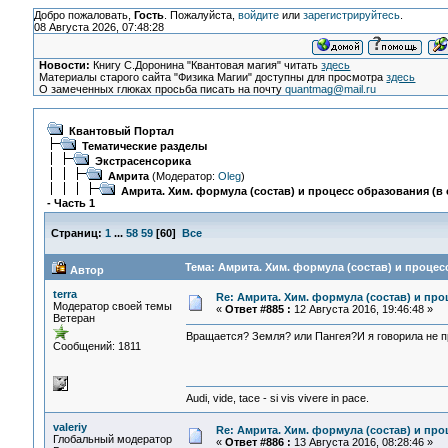
Добро пожаловать,
Гость
. Пожалуйста,
войдите
или
зарегистрируйтесь
.
08 Августа 2026, 07:48:28
Новости:
Книгу С.Доронина "Квантовая магия" читать
здесь
Материалы старого сайта "Физика Магии" доступны для просмотра
здесь
О замеченных глюках просьба писать на почту
quantmag@mail.ru
Квантовый Портал
Тематические разделы
Экстрасенсорика
Амрита
(Модератор:
Oleg
)
Амрита. Хим. формула (состав) и процесс образования (в 
- Часть 1
Страниц:
1
...
58
59
[
60
]
Все
Тема: Амрита. Хим. формула (состав) и процесс
Автор
terra
Re: Амрита. Хим. формула (состав) и про
Модератор своей темы
«
Ответ #885 :
12 Августа 2016, 19:46:48 »
Ветеран
Вращается? Земля? или Пангея?И я говорила не п
Сообщений: 1811
Audi, vide, tace - si vis vivere in pace.
valeriy
Re: Амрита. Хим. формула (состав) и про
Глобальный модератор
«
Ответ #886 :
13 Августа 2016, 08:28:46 »