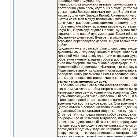
посвящения» (Т.Субба Роу).
Перефразируя индийских авторов, можно сказать, 
постепенно утончаясь, идет вниз в виде централь
устье нерва Брахмы источает нектар. В этом мес
нерва сушумны» (Барада Канта). Сначала из него 
Потом из стыков между позвонками позвоночного
веточками, распространяющимися по всему телу 
...Все внешние объекты, познаваемые чувствами
Когда вы, к примеру, видите Солнце, Луну или зве
отражаются в вашей сушумне нади. Таким образо
Внутренней Души всех Дживов», и расходятся во 
огромное перевернутое дерево. «Одни только тат
вайю»
Кундалини — это санскритское слово, означающее
дисциплинами, эту силу можно вытянуть наверх п
головной мозг, она возбуждает или открывает дух
обретение умения владеть собой и достижение оз
сила или энергия, заключенная в Муладхаре. «Ее 
криволинейного движения. «Кажется, что она кружи
Поднимаясь вверх, кундалини последовательно вхо
определенному увеличению силы и расширению чу
все качественные состояния, через которые прош
узлам на священном шнурке
.
..В основании спинного мозга имеется крошечный 
что в нем заключена тайна второго распятия на кр
некоторых нервов у основания позвоночника. Свя
суть извивающийся змеей позвоночный огонь, и 
этого змея, приобретают жизненно важный смысл.
треугольной кости в конце крестца. Эта треуголь
цветке лотоса в основании позвоночника. Здесь 
упражнений ее не заставят подняться по сушумне
Этот третий глаз представляет собой звено, свя
природой. Греки называли Антропоса, или сверхч
великаном, единственный глаз которого представ
человеческую природу, а эго человека могло смо
побуждает к подъему задание направления сущно
вокруг жезла, — это ида и пингала, а центральн
аджну, двухлепестковый лотос над переносицей. 