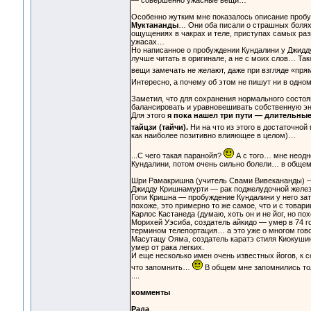
— совершенно ужасные вещи…
Особенно жутким мне показалось описание пробу
Муктананды
… Они оба писали о страшных болях 
ощущениях в чакрах и теле, приступах самых раз
ужасах…
Но написанное о пробуждении Кундалини у Джидд
лучше читать в оригинале, а не с моих слов… Так
вещи замечать не желают, даже при взгляде «пря
Интересно, а почему об этом не пишут ни в одно
Заметил, что для сохранения нормального состоя
балансировать и уравновешивать собственную э
Для этого
я пока нашел три пути — длительные
тайцзи (тайчи).
Ни на что из этого в достаточной
как наиболее позитивно влияющее в целом)…
...С чего такая паранойя?
А с того… мне неодн
Кундалини, потом очень сильно болели… в общем,
Шри Рамакришна (учитель Свами Вивекананды) — 
Джидду Кришнамурти — рак поджелудочной желез
Гопи Кришна — пробуждение Кундалини у него зат
похоже, это примерно то же самое, что и с тов
Карлос Кастанеда (думаю, хоть он и не йог, но по
Морихей Уэсиба, создатель айкидо — умер в 74 го
термином телепортация… а это уже о многом го
Масутацу Ояма, создатель каратэ стиля Киокуши
умер от рака легких.
И еще несколько имен очень известных йогов, к с
что запомнить…
В общем мне запомнились тол
....
комменты
Рада