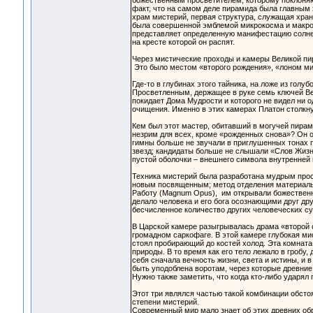
божественным просветителем, которому поклоняю
факт, что на самом деле пирамида была главным 
храм мистерий, первая структура, служащая хран
была совершенной эмблемой микрокосма и макрок
представляет определенную манифестацию солнечн
на кресте которой он распят.
Через мистические проходы и камеры Великой пир
Это было местом «второго рождения», «лоном мист
Где-то в глубинах этого тайника, на ложе из гол
Просветленным, держащее в руке семь ключей Веч
покидает Дома Мудрости и которого не видел ни о
очищения. Именно в этих камерах Платон столкн
Кем был этот мастер, обитавший в могучей пирам
незрим для всех, кроме «рожденных снова»? Он 
гимны больше не звучали в приглушенных тонах 
звезд; кандидаты больше не слышали «Слов Жизни 
пустой оболочки – внешнего символа внутренней 
Техника мистерий была разработана мудрым прос
новым посвященным; метод отделения материальн
Работу (Magnum Opus), им открывали божественн
делало человека и его бога осознающими друг дру
бесчисленное количество других человеческих с
В Царской камере разыгрывалась драма «второй с
громадном саркофаге. В этой камере глубокая ми
стоял пробирающий до костей холод. Эта комна
природы. В то время как его тело лежало в гробу,
себя сначала вечность жизни, света и истины, и 
быть уподоблена воротам, через которые древни
Нужно также заметить, что когда кто-либо ударял
Этот три являлся частью такой комбинации обст
степени мистерий.
Современный мир мало знает об этих древних обр