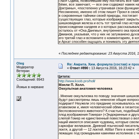
Глаз» Одина, позволявший ему постигать все тайн
Бёме, все замечает, — все они содержат намек н
Доктрины», «постепенно утрачивая свои функции»
Несомненно, именно об этом пишет Прокл в своей 
в сокровенные тайники своей природы, постигает
существующих глаз, которые изображают закрытым
шишковидная железа и есть тот третий глаз исто
происхождении халдеев и о которых рассказывали
осталось от «Ока Дангмы», внутреннего ока прос
Джианов, указывая, что у них не затуманено дух
его третий глаз и вспомните о комментариях, в к
и Архат способен ощущать и понимать эту деятел
«
Последнее редактирование: 23 Августа 2016, 1
Oleg
Re: Амрита. Хим. формула (состав) и про
Модератор
«
Ответ #890 :
13 Августа 2016, 16:23:42 »
Ветеран
Цитата:
Сообщений: 8943
http://www.koob.pro/holl/
Мэнли П. Холл.
Йожык в нирване
Оккультная анатомия человека
..Мнение оккультизма по поводу значения шишков
будут рассмотрены лишь немногие общие вопросы.
подирает! Неужели это предание основывалось на
атавизмом и, имея человеческий облик и гигантс
беспозвоночного животного? К счастью, подобны
плод воображения Гомера» («Эндокринные и други
слепой Гомер не единственный повествовал о вел
наций имеются описания чудовищ, которые свели 
саркофаг великанов. Древний языческий писатель
локтя, а другой — 12 локтей. Аббат Пеге в книге 
лежащих под громадными камнями исполинов с че