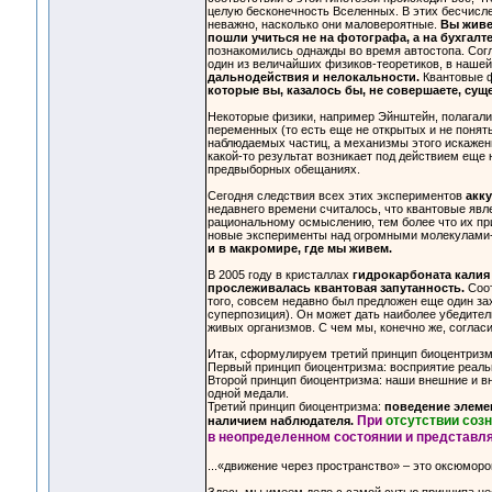
целую бесконечность Вселенных. В этих бесчисл
неважно, насколько они маловероятные.
Вы живе
пошли учиться не на фотографа, а на бухгалте
познакомились однажды во время автостопа. Согла
один из величайших физиков-теоретиков, в наше
дальнодействия и нелокальности.
Квантовые ф
которые вы, казалось бы, не совершаете, су
Некоторые физики, например Эйнштейн, полагали
переменных (то есть еще не открытых и не поня
наблюдаемых частиц, а механизмы этого искажен
какой-то результат возникает под действием еще
предвыборных обещаниях.
Сегодня следствия всех этих экспериментов
акк
недавнего времени считалось, что квантовые явл
рациональному осмыслению, тем более что их пр
новые эксперименты над огромными молекулами-
и в макромире, где мы живем.
В 2005 году в кристаллах
гидрокарбоната калия
прослеживалась квантовая запутанность.
Соот
того, совсем недавно был предложен еще один з
суперпозиция). Он может дать наиболее убедител
живых организмов. С чем мы, конечно же, соглас
Итак, сформулируем третий принцип биоцентризм
Первый принцип биоцентризма: восприятие реальн
Второй принцип биоцентризма: наши внешние и в
одной медали.
Третий принцип биоцентризма:
поведение элемен
При
отсутствии соз
наличием наблюдателя.
в неопределенном состоянии и представл
...«движение через пространство» – это оксюморо