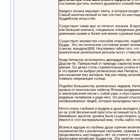
состоянии достичь полного душевного спокойствия
Каждого лохана окружает свита, в которую входят
Самый малочисленный из них состоит из шестнадц
буддийском искусстве.
Существует также круг из пятисот лоханов. В кр
или большая комната, специально отведенные для 
длинными ушами и более или менее суровым выр
Существует множество способов открытия, подобн
Будды. Это экстатическое состояние может возн
(санскр. мандалы)[69]. Неуловима тайна того, чт
аналогичные религиозные ритуалы могут стимули
Когда Нитирэну исполнилось двенадцать лет, он с
Додзэм-бо. Прекрасный от природы характер маль
рвение. Он делал столь стремительные успехи в
в это время он выбрал религиозное имя Нитирэн,
рассказанная ему матерью. Как раз перед зачати
плавало сверкающее солнце.
Подобно большинству религиозных лидеров, Нити
кровью от монгольских набегов Японию раздирали
и землетрясения несли с собой ужас и опустошен
рядовым человеком и ради него. Он решил отыска
необразованных людей, которые вынуждены нести
Нечто очень глубокое и мудрое в душе молодого 
из-за этой бесконечной простоты истинный путь Б
ближайших архатов, должна была существовать од
явился в этот материальный мир, чтобы найти э
Вознеся идущие из глубины души горячие молитвы
паломничество к различным святыням, храмам и 
продолжалось шестнадцать лет; он учился у глав
философии китайских буддистов. Эти занятия поз