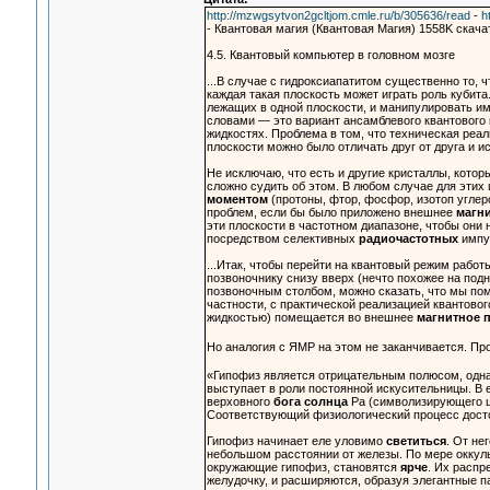
http://mzwgsytvon2gcltjom.cmle.ru/b/305636/read
-
h
- Квантовая магия (Квантовая Магия) 1558K скачать
4.5. Квантовый компьютер в головном мозге
...В случае с гидроксиапатитом существенно то, 
каждая такая плоскость может играть роль кубита
лежащих в одной плоскости, и манипулировать им
словами — это вариант ансамблевого квантового
жидкостях. Проблема в том, что техническая реа
плоскости можно было отличать друг от друга и и
Не исключаю, что есть и другие кристаллы, котор
сложно судить об этом. В любом случае для этих
моментом
(протоны, фтор, фосфор, изотоп углер
проблем, если бы было приложено внешнее
магни
эти плоскости в частотном диапазоне, чтобы они
посредством селективных
радиочастотных
импу
...Итак, чтобы перейти на квантовый режим рабо
позвоночнику снизу вверх (нечто похожее на под
позвоночным столбом, можно сказать, что мы по
частности, с практической реализацией квантово
жидкостью) помещается во внешнее
магнитное 
Но аналогия с ЯМР на этом не заканчивается. П
«Гипофиз является отрицательным полюсом, одна
выступает в роли постоянной искусительницы. В
верховного
бога солнца
Ра (символизирующего ши
Соответствующий физиологический процесс досто
Гипофиз начинает еле уловимо
светиться
. От не
небольшом расстоянии от железы. По мере оккул
окружающие гипофиз, становятся
ярче
. Их распр
желудочку, и расширяются, образуя элегантные п