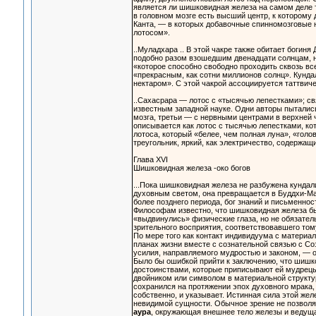
является ли шишковидная железа на самом деле т
в головном мозге есть высший центр, к которому
Канта, — в которых добавочные спинномозговые н
лотосом».
..Муладхара .. В этой чакре также обитает богин
подобно разом взошедшим двенадцати солнцам, н
«которое способно свободно проходить сквозь в
«прекрасным, как сотни миллионов солнц». Кунд
нектаром». С этой чакрой ассоциируется таттвиче
..Сахасрара — лотос с «тысячью лепестками»; свя
известным западной науке. Одни авторы пыталис
мозга, третьи — с нервными центрами в верхней 
описывается как лотос с тысячью лепестками, кот
лотоса, который «белее, чем полная луна», «гол
треугольник, яркий, как электричество, содержа
Глава XVI
Шишковидная железа -око богов
...Пока шишковидная железа не разбужена кундал
духовным светом, она превращается в Буддхи-Ма
более позднего периода, бог знаний и письменнос
Философам известно, что шишковидная железа была
«выдвинулись» физические глаза, но не обязатель
зрительного восприятия, соответствовавшего тому
По мере того как контакт индивидуума с материа
планах жизни вместе с сознательной связью с С
усилия, направляемого мудростью и законом, — 
Было бы ошибкой прийти к заключению, что шишк
достоинствами, которые приписывают ей мудрецы.
двойником или символом в материальной структуре
сохранился на протяжении эпох духовного мрака,
собственно, и указывает. Истинная сила этой жел
невидимой сущности. Обычное зрение не позволяе
аура
, окружающая внешнее тело железы и ведуща