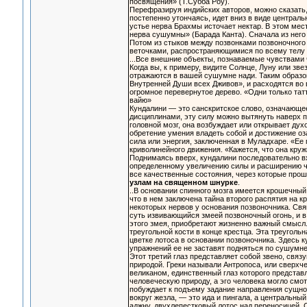
посвящения» (Т.Субба Роу).
Перефразируя индийских авторов, можно сказать, 
постепенно утончаясь, идет вниз в виде централь
устье нерва Брахмы источает нектар. В этом мес
нерва сушумны» (Барада Канта). Сначала из него 
Потом из стыков между позвонками позвоночного
веточками, распространяющимися по всему телу 
...Все внешние объекты, познаваемые чувствами
Когда вы, к примеру, видите Солнце, Луну или зве
отражаются в вашей сушумне нади. Таким образо
Внутренней Души всех Дживов», и расходятся во 
огромное перевернутое дерево. «Одни только тат
вайю»
Кундалини — это санскритское слово, означающее
дисциплинами, эту силу можно вытянуть наверх п
головной мозг, она возбуждает или открывает дух
обретение умения владеть собой и достижение оз
сила или энергия, заключенная в Муладхаре. «Ее 
криволинейного движения. «Кажется, что она кружи
Поднимаясь вверх, кундалини последовательно вхо
определенному увеличению силы и расширению чу
все качественные состояния, через которые прош
узлам на священном шнурке
.
..В основании спинного мозга имеется крошечный 
что в нем заключена тайна второго распятия на кр
некоторых нервов у основания позвоночника. Свя
суть извивающийся змеей позвоночный огонь, и 
этого змея, приобретают жизненно важный смысл.
треугольной кости в конце крестца. Эта треуголь
цветке лотоса в основании позвоночника. Здесь 
упражнений ее не заставят подняться по сушумне
Этот третий глаз представляет собой звено, свя
природой. Греки называли Антропоса, или сверхч
великаном, единственный глаз которого представ
человеческую природу, а эго человека могло смо
побуждает к подъему задание направления сущно
вокруг жезла, — это ида и пингала, а центральн
аджну, двухлепестковый лотос над переносицей. 