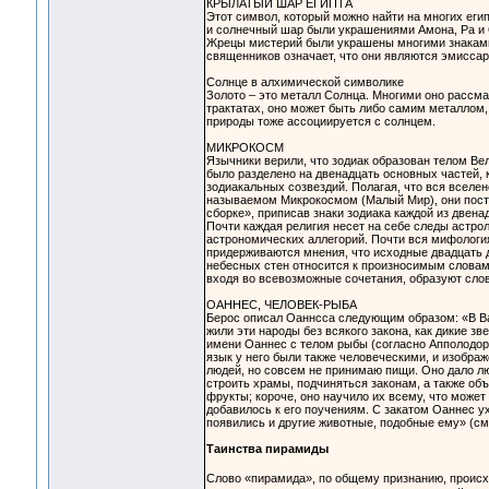
КРЫЛАТЫЙ ШАР ЕГИПТА
Этот символ, который можно найти на многих еги
и солнечный шар были украшениями Амона, Ра и
Жрецы мистерий были украшены многими знаками
священников означает, что они являются эмиссар
Солнце в алхимической символике
Золото – это металл Солнца. Многими оно рассмат
трактатах, оно может быть либо самим металлом, 
природы тоже ассоциируется с солнцем.
МИКРОКОСМ
Язычники верили, что зодиак образован телом Ве
было разделено на двенадцать основных частей, 
зодиакальных созвездий. Полагая, что вся вселе
называемом Микрокосмом (Малый Мир), они посте
сборке», приписав знаки зодиака каждой из двена
Почти каждая религия несет на себе следы астрол
астрономических аллегорий. Почти вся мифологи
придерживаются мнения, что исходные двадцать д
небесных стен относится к произносимым словам т
входя во всевозможные сочетания, образуют сло
ОАННЕС, ЧЕЛОВЕК-РЫБА
Берос описал Оаннсса следующим образом: «В Ва
жили эти народы без всякого закона, как дикие зв
имени Оаннес с телом рыбы (согласно Апполодору)
язык у него были также человеческими, и изобра
людей, но совсем не принимаю пищи. Оно дало лю
строить храмы, подчиняться законам, а также об
фрукты; короче, оно научило их всему, что может
добавилось к его поучениям. С закатом Оаннес у
появились и другие животные, подобные ему» (с
Таинства пирамиды
Слово «пирамида», по общему признанию, происх