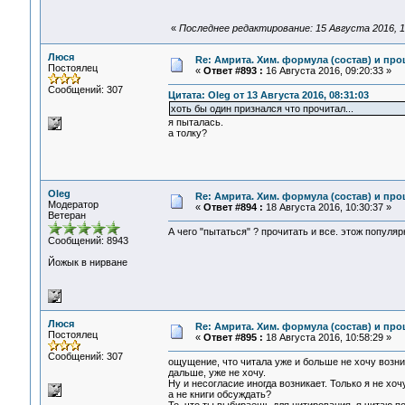
«
Последнее редактирование: 15 Августа 2016, 1
Люся
Re: Амрита. Хим. формула (состав) и про
Постоялец
«
Ответ #893 :
16 Августа 2016, 09:20:33 »
Сообщений: 307
Цитата: Oleg от 13 Августа 2016, 08:31:03
хоть бы один признался что прочитал...
я пыталась.
а толку?
Oleg
Re: Амрита. Хим. формула (состав) и про
Модератор
«
Ответ #894 :
18 Августа 2016, 10:30:37 »
Ветеран
А чего "пытаться" ? прочитать и все. этож популярк
Сообщений: 8943
Йожык в нирване
Люся
Re: Амрита. Хим. формула (состав) и про
Постоялец
«
Ответ #895 :
18 Августа 2016, 10:58:29 »
Сообщений: 307
ощущение, что читала уже и больше не хочу возник
дальше, уже не хочу.
Ну и несогласие иногда возникает. Только я не хо
а не книги обсуждать?