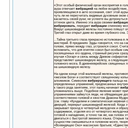
«Этот особый физический орган восприятия в го
аура отвечает
вибрацией
на любое воздействие,
проявляющемся в акте осознания, свет этой аур
чуть ли не пересчитать видимые духовным оком с
касаетесь своей руки; не успеете вы дотронутьс
оттенок цвета. Именно эта аура своими
вибраци
вибрировать
, передает
вибрации
спинному моз
Вокруг шишковидной железы постоянно пляшут огон
Третий глаз открыт даже во время глубокого сна.
...Тайна третьего глаза прекрасно истолкована 
мистерий. В преданиях Эдды говорится, что на с
голове, прямо между глаз, устроился сокол. Счит
вспомнить, что для египтян сокол был особым си
посвященных его ордена, странный рисунок сраз
изучая «Зогар» и связь между Древом сефиротов 
представляет шишковидную железу, а следующие 
головного мозга. В древнееврейских священных 
на шишковидную железу.
На одном конце этой маленькой железы, противо
«жезлом Бога» и соответствует священному копь
алхимиков. Символом
вибрирующего
пальца на 
определенных упражнений, предписанных внутренн
к такого рода занятиям, этот палец начинает
виб
упоминалось выше. Подобное явление может прич
упражнениями займутся люди, не обладающие до
соответственно головой и хвостом Дракона Мудро
(см. главу «Кундалини и симпатическая нервная с
дверцей, перекрыт шишковидной железой. Когда эт
закрывает проход в четвертый желудочек и образу
содержимое, отделяя его от четвертого желудочка
готовой к нападению, и точно так же, как голова
двигаться с быстротой змеиного языка. Открыв 
сущностям смешиваться в головном мозге, твор
«Всевидящее Око» масонских братьев; «Единстве