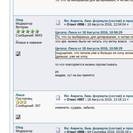
То, что ты выбираешь для цитирования, я читаю п
Oleg
Re: Амрита. Хим. формула (состав) и про
Модератор
«
Ответ #896 :
18 Августа 2016, 12:04:04 »
Ветеран
Цитата: Люся от 18 Августа 2016, 10:58:29
Сообщений: 8943
То, что ты выбираешь для цитирования, я читаю п
это зря. можно было не читать эту ветку вовсе . т.
Йожык в нирване
Цитата: Люся от 18 Августа 2016, 10:58:29
ощущение, что читала уже и больше не хочу возни
дальше, уже не хочу.
то что повторяется можно пролистывать
ps
мадам, тут на вы принято
Люся
Re: Амрита. Хим. формула (состав) и про
Постоялец
«
Ответ #897 :
18 Августа 2016, 13:18:13 »
Сообщений: 307
извините, сударь, забыла.
Oleg
Re: Амрита. Хим. формула (состав) и про
Модератор
«
Ответ #898 :
04 Сентября 2016, 03:00:18 »