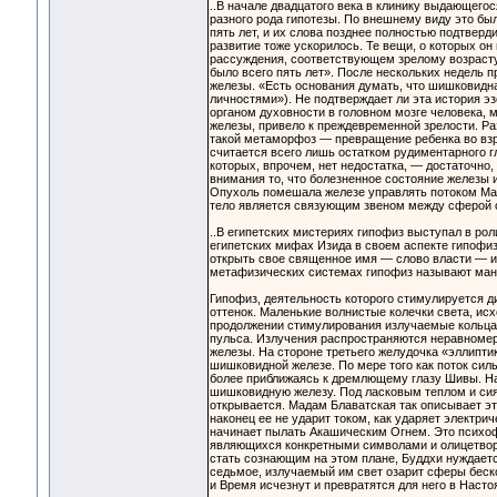
..В начале двадцатого века в клинику выдающего
разного рода гипотезы. По внешнему виду это был
пять лет, и их слова позднее полностью подтверди
развитие тоже ускорилось. Те вещи, о которых он
рассуждения, соответствующем зрелому возрасту. 
было всего пять лет». После нескольких недель 
железы. «Есть основания думать, что шишковидна
личностями»). Не подтверждает ли эта история э
органом духовности в головном мозге человека, 
железы, привело к преждевременной зрелости. Ра
такой метаморфоз — превращение ребенка во взро
считается всего лишь остатком рудиментарного 
которых, впрочем, нет недостатка, — достаточно,
внимания то, что болезненное состояние железы и
Опухоль помешала железе управлять потоком Ман
тело является связующим звеном между сферой с
..В египетских мистериях гипофиз выступал в ро
египетских мифах Изида в своем аспекте гипофи
открыть свое священное имя — слово власти — и 
метафизических системах гипофиз называют ма
Гипофиз, деятельность которого стимулируется д
оттенок. Маленькие волнистые колечки света, исх
продолжении стимулирования излучаемые кольца 
пульса. Излучения распространяются неравномерно
железы. На стороне третьего желудочка «эллипти
шишковидной железе. По мере того как поток сил
более приближаясь к дремлющему глазу Шивы. На
шишковидную железу. Под ласковым теплом и сиян
открывается. Мадам Блаватская так описывает эт
наконец ее не ударит током, как ударяет электри
начинает пылать Акашическим Огнем. Это психоф
являющихся конкретными символами и олицетвор
стать сознающим на этом плане, Буддхи нуждаетс
седьмое, излучаемый им свет озарит сферы беск
и Время исчезнут и превратятся для него в Насто