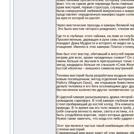
божественным просветителем, которому поклоняю
факт, что на самом деле пирамида была главным 
храм мистерий, первая структура, служащая хран
была совершенной эмблемой микрокосма и макрок
представляет определенную манифестацию солнечн
на кресте которой он распят.
Через мистические проходы и камеры Великой пир
Это было местом «второго рождения», «лоном мист
Где-то в глубинах этого тайника, на ложе из гол
Просветленным, держащее в руке семь ключей Веч
покидает Дома Мудрости и которого не видел ни о
очищения. Именно в этих камерах Платон столкн
Кем был этот мастер, обитавший в могучей пирам
незрим для всех, кроме «рожденных снова»? Он 
гимны больше не звучали в приглушенных тонах 
звезд; кандидаты больше не слышали «Слов Жизни 
пустой оболочки – внешнего символа внутренней 
Техника мистерий была разработана мудрым прос
новым посвященным; метод отделения материальн
Работу (Magnum Opus), им открывали божественн
делало человека и его бога осознающими друг дру
бесчисленное количество других человеческих с
В Царской камере разыгрывалась драма «второй с
громадном саркофаге. В этой камере глубокая ми
стоял пробирающий до костей холод. Эта комна
природы. В то время как его тело лежало в гробу,
себя сначала вечность жизни, света и истины, и 
быть уподоблена воротам, через которые древни
Нужно также заметить, что когда кто-либо ударял
Этот три являлся частью такой комбинации обст
степени мистерий.
Современный мир мало знает об этих древних обр