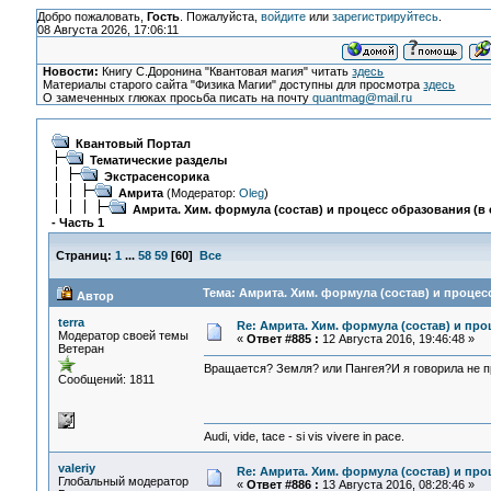
Добро пожаловать,
Гость
. Пожалуйста,
войдите
или
зарегистрируйтесь
.
08 Августа 2026, 17:06:11
Новости:
Книгу С.Доронина "Квантовая магия" читать
здесь
Материалы старого сайта "Физика Магии" доступны для просмотра
здесь
О замеченных глюках просьба писать на почту
quantmag@mail.ru
Квантовый Портал
Тематические разделы
Экстрасенсорика
Амрита
(Модератор:
Oleg
)
Амрита. Хим. формула (состав) и процесс образования (в 
- Часть 1
Страниц:
1
...
58
59
[
60
]
Все
Тема: Амрита. Хим. формула (состав) и процесс
Автор
terra
Re: Амрита. Хим. формула (состав) и про
Модератор своей темы
«
Ответ #885 :
12 Августа 2016, 19:46:48 »
Ветеран
Вращается? Земля? или Пангея?И я говорила не п
Сообщений: 1811
Audi, vide, tace - si vis vivere in pace.
valeriy
Re: Амрита. Хим. формула (состав) и про
Глобальный модератор
«
Ответ #886 :
13 Августа 2016, 08:28:46 »