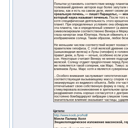
Попытки установить соответствие между планетам
толкований древних авторов еще более запутали с
органы, как и есть на самом деле, имеет своим 
«реальную печень, — пишет Парацельс, — можн
который наука называет печенью.
После того к
хотя специфическая деятельность этого крошечно
планет. При определенных условиях она обнаруж
эта планета, так и определенный элемент (а име
символизировали соответственно Венера и Мерку
глаза начертан знак Юпитера. Нельзя обвинить в
изображением солнца. Таким образом, любое без
Не меньшим числом соответствий может похвастат
правителем гипофиза. С этой железой древние с
(шишковидная железа) и Луны (гипофиз) в головн
правит днем, а Луна — ночью, особенно если усмо
сон. Некоторые считают Венеру не менее подход
железой. Солнцу отдают предпочтение перед Луно
же появляется такой соперник, как Марс. Тимус з
влиянием Луны. Марс хотя и является суверенным
...Особого внимания заслуживает гипотетическая
соответствующая вызывающему массу споров «эф
эманирующих из видимого объекта. Либо эти част
отпечатывает свою собственную форму в глазу, 
стимулировала возникновение в зрительном органе
раздражения очень хорошо согласуется с доктри
постоянно бомбардируют вибрации слишком тонки
значительное влияние оказывают частицы, ударя
Цитата:
http://www.koob.pro/holl/
Мэнли Палмер Холл
Энциклопедическое изложение масонской, г