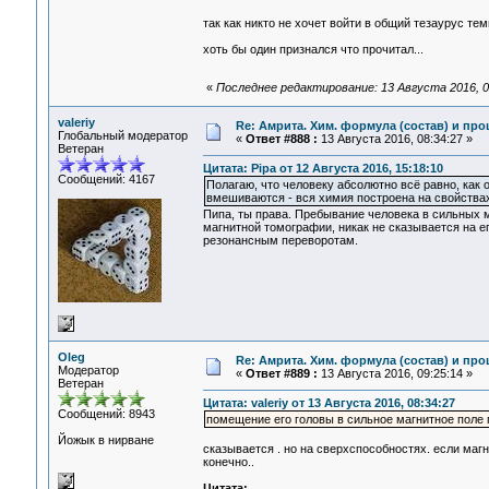
так как никто не хочет войти в общий тезаурус т
хоть бы один признался что прочитал...
«
Последнее редактирование: 13 Августа 2016, 0
valeriy
Re: Амрита. Хим. формула (состав) и про
Глобальный модератор
«
Ответ #888 :
13 Августа 2016, 08:34:27 »
Ветеран
Цитата: Pipa от 12 Августа 2016, 15:18:10
Сообщений: 4167
Полагаю, что человеку абсолютно всё равно, как
вмешиваются - вся химия построена на свойствах 
Пипа, ты права. Пребывание человека в сильных 
магнитной томографии, никак не сказывается на е
резонансным переворотам.
Oleg
Re: Амрита. Хим. формула (состав) и про
Модератор
«
Ответ #889 :
13 Августа 2016, 09:25:14 »
Ветеран
Цитата: valeriy от 13 Августа 2016, 08:34:27
Сообщений: 8943
помещение его головы в сильное магнитное поле 
Йожык в нирване
сказывается . но на сверхспособностях. если магни
конечно..
Цитата: