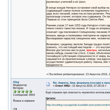
различных учителей и их школ.
В конце концов Нитирэн остановил свой выбор н
содержащей самое полное изложение подлинного б
царь всех писаний, известна истина религии». Р
пропаганде учения, которое она содержала. Он п
Первым из этих принципов было Святое Имя.
Ранним утром 17 мая 1253 года Нитирэн стоял оди
темно-синего таинства океана. И тогда он вперв
означает «да поклонимся Священному писанию 
монахи, жрецы и пилигримы повторяли ее нарасп
Выговаривая нараспев священное имя, человечес
Возможно, среднему жителю Запада трудно понять
помнить, что настоящий мистицизм — это внутре
Вполне достаточно жеста руки,
мантры
, нескольк
каком-нибудь скалистом утесе. Слова, объяснени
тончайшую субстанцию отрешенности от мира, вы
скрывается за произнесенным словом; она вдохно
осуществляет удивительную работу Закона, ибо те
преданности.
«
Последнее редактирование: 23 Августа 2016, 1
Oleg
Re: Амрита. Хим. формула (состав) и про
Модератор
«
Ответ #892 :
15 Августа 2016, 07:28:19 »
Ветеран
Ещё отрывок про опасность неумелого использова
Сообщений: 8943
Цитата:
Йожык в нирване
http://ezoblog.ru/yoga/sila-kundalini-pod-podozreniem