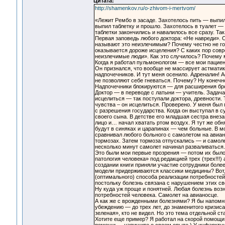
Цитата:
http://shamenkov.ru/o-zhivom-i-mertvom/
«Лежит Рембо в засаде. Захотелось пить — выпил
выпил таблетку и прошло. Захотелось в туалет —
таблетки закончились и навалилось все сразу. Так
Первая заповедь любого доктора: «Не навреди». О
называют это неизлечимым? Почему честно не го
оказывается дороже исцеления? С каких пор сов
неизлечимые люди». Как это случилось? Почему 
Когда я работал пульмонологом — все мои пациен
Он признался, что вообще не массирует астматика
надпочечников. И тут меня осенило. Адреналин! 
не позволяют себе гневаться. Почему? Ну конечно
Надпочечники блокируются — для расширения бро
Доктор — в переводе с латыни — учитель. Задача
исцелиться — так поступали доктора, древности.
чувства – он исцелиться. Проверено. У меня был
с разрешения государства. Когда он выступал в с
своего сына. В детстве его младшая сестра внеза
лицо и… начал хватать ртом воздух. Я тут же обн
будут в синяках и царапинах — чем больные. В м
сравнивал любого больного с самолетом на авиан
тормозах. Затем тормоза отпускались — и самоле
несколько минут самолет начинал разваливаться.
Это были мои первые прозрения — потом их было 
патология человека» под редакцией трех (трех!!!)
создании книги приняли участие сотрудники более
модели придерживаются классики медицины? Вот,
(оптимального) способа реализации потребностей
постольку болезнь связана с нарушением этих св
Ну куда уж проще и понятней. Любая болезнь воз
потребностей человека. Самолет на авианосце.
А как же с врожденными болезнями? Я бы напомни
убеждению — до трех лет, до знаменитого кризис
зеленая», кто не видел. Но это тема отдельной ст
Хотите еще пример? Я работал на скорой помощи 