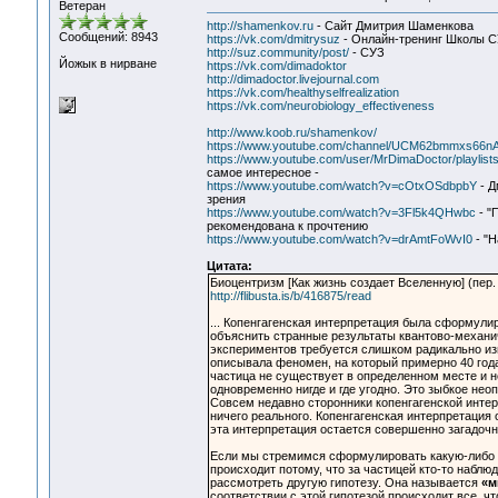
Ветеран
http://shamenkov.ru
- Сайт Дмитрия Шаменкова
Сообщений: 8943
https://vk.com/dmitrysuz
- Онлайн-тренинг Школы 
http://suz.community/post/
- СУЗ
Йожык в нирване
https://vk.com/dimadoktor
http://dimadoctor.livejournal.com
https://vk.com/healthyselfrealization
https://vk.com/neurobiology_effectiveness
http://www.koob.ru/shamenkov/
https://www.youtube.com/channel/UCM62bmmxs66
https://www.youtube.com/user/MrDimaDoctor/playlist
самое интересное -
https://www.youtube.com/watch?v=cOtxOSdbpbY
- Д
зрения
https://www.youtube.com/watch?v=3Fl5k4QHwbc
- "
рекомендована к прочтению
https://www.youtube.com/watch?v=drAmtFoWvI0
- "Н
Цитата:
Биоцентризм [Как жизнь создает Вселенную] (пер.
http://flibusta.is/b/416875/read
... Копенгагенская интерпретация была сформули
объяснить странные результаты квантово-механич
экспериментов требуется слишком радикально из
описывала феномен, на который примерно 40 года
частица не существует в определенном месте и н
одновременно нигде и где угодно. Это зыбкое не
Совсем недавно сторонники копенгагенской интер
ничего реального. Копенгагенская интерпретация
эта интерпретация остается совершенно загадочн
Если мы стремимся сформулировать какую-либо а
происходит потому, что за частицей кто-то наблю
рассмотреть другую гипотезу. Она называется
«м
соответствии с этой гипотезой происходит все, ч