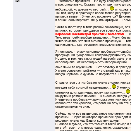
... Немного о практиках… Не буду конкретизиров
мере, специально. Скажем так, я практикую цигу
небольшой, но довольно пестрый…
и похоже, 
Так вот, когда я практикую более-менее регулярн
примера выше… В чем это проявляется? Движение 
в венах, если пережать вену или артерию… Тольк
Часто бывает жар в теле разной локализации, бе
психики, которое приходится все время контроли
Карлосом Кастанедой практики тольтеков
— «к
Тело ведет себя вообще загадочно… Могут без вс
четко заметно, что чем активнее практикую — т
одинаковые… как говорится, возможны вариант
Я понимаю, что моя основная проблема — ошибки 
пробуждения Кундалини и контролирующий эту Зм
Но дело в том, что таких людей на всей планете,
освободились от необходимости перерождений… З
лоха чьим-то обучением… Вот поэтому и приход
У меня основная проблема — сильный жар в чакрах
иногда нормально думать не получается + преу
Справляться с этим бывает очень сложно, иногда
поведет себя со мной неадекватно…
У меня от
сознания до стадии «щас порву, как тряпку»…
накрутки и разгона психики… К счастью, всегда у
И еще есть проблема — закупорка желчных прото
становится так хреново, что реально лезу на сте
спазмолитиков не знаю.
Сейчас, если все выше описанное случается част
практики… Через некоторое время все проходит и
решения, очень жду Ваших комментариев!
Сначала я думал, что это только я такой ламер 
по этой теме, то, к моему удивлению, оказалось