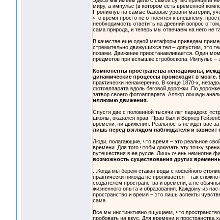
Здесь мы имеем дело с самой сутью принципа нео
миру, а импульс (в котором есть временной комп
Проникнув на самые базовые уровни материи, уч
что время просто не относится к внешнему, прос
необходимость ответить на древний вопрос о том,
сама природа, и теперь мы отвечаем на него не та
В качестве еще одной метафоры приведем приме
стремительно движущихся тел – допустим, это те
позами. Движение приостанавливается. Один моме
предметов при вспышке стробоскопа. Импульс – 
Компоненты пространства неподвижны, между
динамические процессы происходит в мозге.
практически ненамеренно. В конце 1870-х, незадо
фотоаппарата вдоль беговой дорожки. По дорожке
затвор своего фотоаппарата. Аллюр лошади анали
иллюзию движения.
Спустя две с половиной тысячи лет парадокс «с
школы, оказался прав. Прав был и Вернер Гейзенбе
времени, ни движения. Реальность не ждет вас з
лишь перед взглядом наблюдателя и зависит о
Люди, полагающие, что время – это реальное сво
времени. Для того чтобы доказать эту точку зрен
путешествия в ее русле. Лишь очень немногие ф
возможность существования других временны
...Когда мы берем стакан воды с кофейного стол
практически никогда не проливается – так сложн
создателем пространства и времени, а не обычны
жизненного опыта и образования. Каждому из нас 
пространство и время – это лишь аспекты чувств
сама.
Все мы инстинктивно ощущаем, что пространство 
пробовать на вкус. Для времени и пространства х