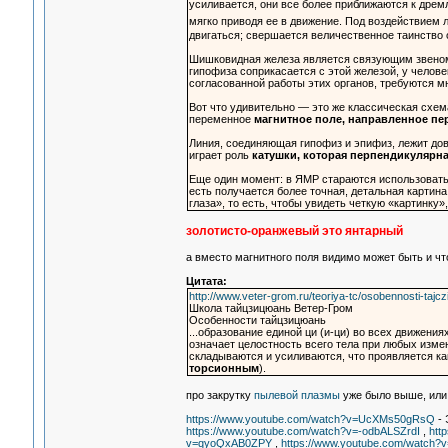
усиливается, они все более приближаются к др
мягко приводя ее в движение. Под воздействием 
двигаться; свершается величественное таинство 
Шишковидная железа является связующим звеном
гипофиза соприкасается с этой железой, у челов
согласованной работы этих органов, требуются м
Вот что удивительно — это же классическая схе
переменное
магнитное поле, направленное п
Линия, соединяющая гипофиз и эпифиз, лежит дов
играет роль
катушки, которая перпендикулярн
Еще один момент: в ЯМР стараются использовать 
есть получается более точная, детальная картин
глаза», то есть, чтобы увидеть четкую «картинку»
золотисто-оранжевый это янтарный
а вместо магнитного поля видимо может быть и чт
Цитата:
http://www.veter-grom.ru/teoriya-tc/osobennosti-tajcz
Школа тайцзицюань Ветер-Гром
Особенности тайцзицюань
...образование единой ци (и-ци) во всех движения
означает целостность всего тела при любых изме
складываются и усиливаются, что проявляется к
торсионным
).
про закрутку
пылевой плазмы
уже было выше, или 
https://www.youtube.com/watch?v=UcXMs50gRsQ
- 
https://www.youtube.com/watch?v=-odbALSZrdI
,
htt
v=qyoQxAB0ZPY
,
https://www.youtube.com/watch?