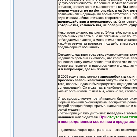
целую бесконечность Вселенных. В этих бесчисл
неважно, насколько они маловероятные.
Вы живе
пошли учиться не на фотографа, а на бухгалте
познакомились однажды во время автостопа. Согла
один из величайших физиков-теоретиков, в наше
дальнодействия и нелокальности.
Квантовые ф
которые вы, казалось бы, не совершаете, су
Некоторые физики, например Эйнштейн, полагали
переменных (то есть еще не открытых и не поня
наблюдаемых частиц, а механизмы этого искажен
какой-то результат возникает под действием еще
предвыборных обещаниях.
Сегодня следствия всех этих экспериментов
акк
недавнего времени считалось, что квантовые явл
рациональному осмыслению, тем более что их пр
новые эксперименты над огромными молекулами-
и в макромире, где мы живем.
В 2005 году в кристаллах
гидрокарбоната калия
прослеживалась квантовая запутанность.
Соот
того, совсем недавно был предложен еще один з
суперпозиция). Он может дать наиболее убедител
живых организмов. С чем мы, конечно же, соглас
Итак, сформулируем третий принцип биоцентризм
Первый принцип биоцентризма: восприятие реальн
Второй принцип биоцентризма: наши внешние и в
одной медали.
Третий принцип биоцентризма:
поведение элемен
При
отсутствии соз
наличием наблюдателя.
в неопределенном состоянии и представл
...«движение через пространство» – это оксюморо