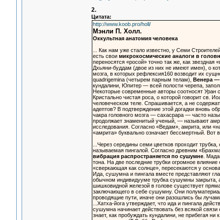
2.
Цитата:
http://www.koob.pro/holl/
Мэнли П. Холл.
Оккультная анатомия человека
... Как нам уже стало известно, у Семи Строител
есть свои
микрокосмические аналоги в головн
переносятся «росой» точно так же, как звездная 
Дхьяни-буддам (двое из них не имеют имен), о ко
мозга, в которых рефлексия160 возводит их сущн
quadrigemina (четырем парным телам),
Венера —
кундалини, Юпитер — всей полости черепа, запол
Некоторые современные авторы соотносят Уран с
Кристально чистая роса, о которой говорит св. И
человеческом теле. Спрашивается, а не содержат
адептов? В подтверждение этой догадки вновь о
чакра головного мозга — сахасрара — часто назы
продолжает знаменитый ученый, — называют амри
исследования. Согласно «Ведам», амрита, или «н
«амрита» буквально означает бессмертный. Вот в
...Через середины семи цветков проходит трубка,
называемая пингалой. Согласно древним «Брахма
вибрация распространяется по сушумне
. Мада
тона. На две последние трубки огромное влияние 
«сверкающая как солнце», пересекаются у основа
Ида, сушумна и пингала вместе представляют глав
обычном индивидууме трубка сушумны закрыта, а 
шишковидной железой в голове существует прямая
заключающего в себе сушумну. Они полуматериал
проводящие пути, иначе они разошлись бы лучами
...Хатха-йога утверждает, что ида и пингала дейс
сушумна начинает действовать без всякой связи с
знает, как пробуждать кундалини, не прибегая ни