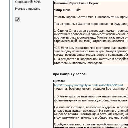
Сообщений: 8943
Николай Рерих Елена Рерих
Йожык в нирване
"Мир Огненный"
Ур есть корень Света Огня. С незапамятных врем
Так из прошлых Заветов перенесемся в будущие
1. Стихия Огня самая вездесущая, самая творяща
ничтожных соображений занимает человеческое со
протянуть руку к сокровищу. Многое, сказанное о
стремительный, как мощь строения кристаллов. 
...
422. Если вам известно, что восторженная, само
знаете одну из великих тайн мира. Каждая зримос
каждая возвышенная мысль должна создавать обрат
Она рождается в кордиальной системе и воздейст
отлагаемый явлением благодати.
про мантры у Холла
Цитата:
http://mzwgsytvon2gcltjom.cmle.ru/b/360953/read
- Адепты. Эзотерическая традиция Востока (пер.
...В Китае архатов называют лоханами, или «по
фрагментарных истин, повсюду обнаруживающих 
По мнению китайцев, некоторые мудрецы, в разл
вправе называться лоханами. Из десяти ступеней
же после архата. Обиталищем лоханам служит, ка
виду, разумеется, школу, или общество, мистерий
Особую известность лоханы приобрели как
«слад
достигая при этом магического эффекта.
Счита