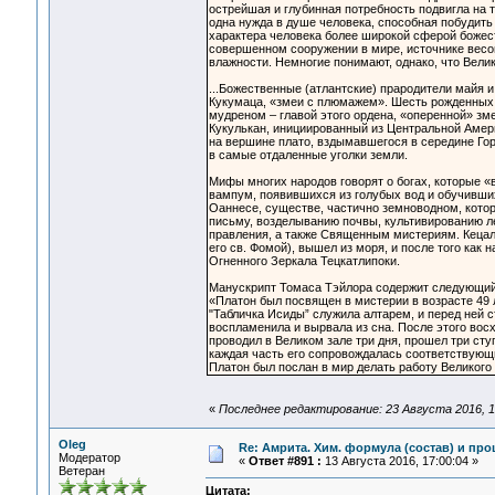
острейшая и глубинная потребность подвигла на та
одна нужда в душе человека, способная побудить 
характера человека более широкой сферой божест
совершенном сооружении в мире, источнике весов
влажности. Немногие понимают, однако, что Вели
...Божественные (атлантские) прародители майя 
Кукумаца, «змеи с плюмажем». Шесть рожденных
мудреном – главой этого ордена, «оперенной» зм
Кукулькан, инициированный из Центральной Амер
на вершине плато, вздымавшегося в середине Го
в самые отдаленные уголки земли.
Мифы многих народов говорят о богах, которые 
вампум, появившихся из голубых вод и обучивших
Оаннесе, существе, частично земноводном, котор
письму, возделыванию почвы, культивированию л
правления, а также Священным мистериям. Кецаль
его св. Фомой), вышел из моря, и после того как
Огненного Зеркала Тецкатлипоки.
Манускрипт Томаса Тэйлора содержит следующи
«Платон был посвящен в мистерии в возрасте 49 
"Табличка Исиды” служила алтарем, и перед ней с
воспламенила и вырвала из сна. После этого восх
проводил в Великом зале три дня, прошел три сту
каждая часть его сопровождалась соответствую
Платон был послан в мир делать работу Великого
«
Последнее редактирование: 23 Августа 2016, 1
Oleg
Re: Амрита. Хим. формула (состав) и про
Модератор
«
Ответ #891 :
13 Августа 2016, 17:00:04 »
Ветеран
Цитата: