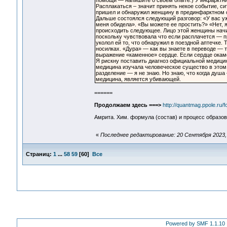
помощи — напишите о своем опыте.) У инфарктнико
Расплакаться – значит принять некое событие, си
пришел и обнаружил женщину в прединфарктном с
Дальше состоялся следующий разговор: «У вас уж
меня обидела». «Вы можете ее простить?» «Нет, я
происходить следующее. Лицо этой женщины начин
поскольку чувствовала что если расплачется — п
уколол ей то, что обнаружил в поездной аптечке.
носилках. «Дура» — как вы знаете в переводе — т
выражение «каменное» сердце. Если сердце окам
Я рискну поставить диагноз официальной медици
медицина изучала человеческое существо в этом
разделение — я не знаю. Но знаю, что когда душ
медицина, является убивающей.
======
Продолжаем здесь ===>
http://quantmag.ppole.ru/
Амрита. Хим. формула (состав) и процесс образова
«
Последнее редактирование: 20 Сентября 2023, 
Страниц:
1
...
58
59
[
60
]
Все
Powered by SMF 1.1.10