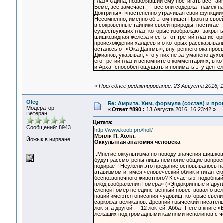
Глаз» Одина, позволявший ему постигать все тайн
Бёме, все замечает, — все они содержат намек н
Доктрины», «постепенно утрачивая свои функции»
Несомненно, именно об этом пишет Прокл в своей 
в сокровенные тайники своей природы, постигает
существующих глаз, которые изображают закрытым
шишковидная железа и есть тот третий глаз исто
происхождении халдеев и о которых рассказывали
осталось от «Ока Дангмы», внутреннего ока прос
Джианов, указывая, что у них не затуманено дух
его третий глаз и вспомните о комментариях, в к
и Архат способен ощущать и понимать эту деятел
«
Последнее редактирование: 23 Августа 2016, 1
Oleg
Re: Амрита. Хим. формула (состав) и про
Модератор
«
Ответ #890 :
13 Августа 2016, 16:23:42 »
Ветеран
Цитата:
Сообщений: 8943
http://www.koob.pro/holl/
Мэнли П. Холл.
Йожык в нирване
Оккультная анатомия человека
..Мнение оккультизма по поводу значения шишков
будут рассмотрены лишь немногие общие вопросы.
подирает! Неужели это предание основывалось на
атавизмом и, имея человеческий облик и гигантс
беспозвоночного животного? К счастью, подобны
плод воображения Гомера» («Эндокринные и други
слепой Гомер не единственный повествовал о вел
наций имеются описания чудовищ, которые свели 
саркофаг великанов. Древний языческий писатель
локтя, а другой — 12 локтей. Аббат Пеге в книге 
лежащих под громадными камнями исполинов с че