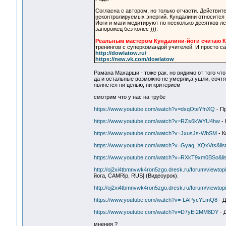
Согласна с автором, но только отчасти. Действит
неконтролируемых энергий. Кундалини относится к
Йоги и маги медитируют по несколько десятков ле
запорожец без колес ))).
Реальным мастером Кундалини-йоги считаю К
тренингов с суперкомандой учителей. И просто са
http://dowlatow.ru/
https://new.vk.com/dowlatow
Рамана Махарши - тоже рак. но видимо от того что
да и остальные возможно не умерли,а ушли, сочтя ч
является ни целью, ни критерием
смотрим что у нас на трубе
https://www.youtube.com/watch?v=dsqOteYfnXQ
- Пр
https://www.youtube.com/watch?v=RZs6kWYU4hw
- 
https://www.youtube.com/watch?v=JxusJs-WbSM
- К
https://www.youtube.com/watch?v=Gyag_XQxVts&li
https://www.youtube.com/watch?v=RXkT9xm0BSo&l
http://oj2xi4tbmnvwk4ron5zgo.dresk.ru/forum/viewto
йога, CAMRip, RUS] (Видеоурок).
http://oj2xi4tbmnvwk4ron5zgo.dresk.ru/forum/viewto
https://www.youtube.com/watch?v=-LAPycYLmQ8
- Д
https://www.youtube.com/watch?v=D7yEI2MM8DY
- 
мнения ?