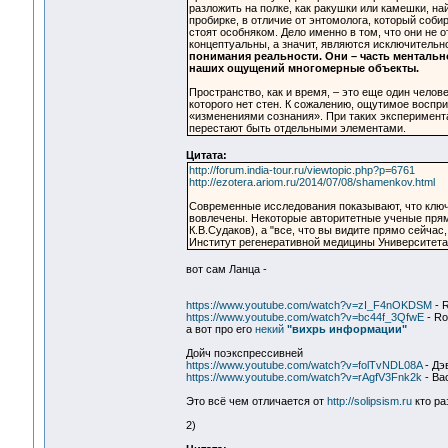
разложить на полке, как ракушки или камешки, на
пробирке, в отличие от энтомолога, который соби
стоят особняком. Дело именно в том, что они не 
концептуальны, а значит, являются исключитель
понимания реальности. Они – часть ментальн
наших ощущений многомерные объекты.
Пространство, как и время, – это еще один челов
которого нет стен. К сожалению, ощутимое воспр
«изменениями сознания». При таких эксперимент
перестают быть отдельными элементами.
Цитата:
http://forum.india-tour.ru/viewtopic.php?p=6761
http://ezotera.ariom.ru/2014/07/08/shamenkov.html
Современные исследования показывают, что ключ
вовлечены. Некоторые авторитетные ученые прям
К.В.Судаков), а "все, что вы видите прямо сейчас,
Институт регенеративной медицины Университета
вот сам Ланца -
https://www.youtube.com/watch?v=zI_F4nOKDSM
- R
https://www.youtube.com/watch?v=bc44f_3QfwE
- Ro
а вот про его
некий
"вихрь информации"
Дойч поэкспрессивней
https://www.youtube.com/watch?v=folTvNDL08A
- Дэ
https://www.youtube.com/watch?v=rAgfV3Fnk2k
- Ва
Это всё чем отличается от
http://solipsism.ru
кто ра
2)