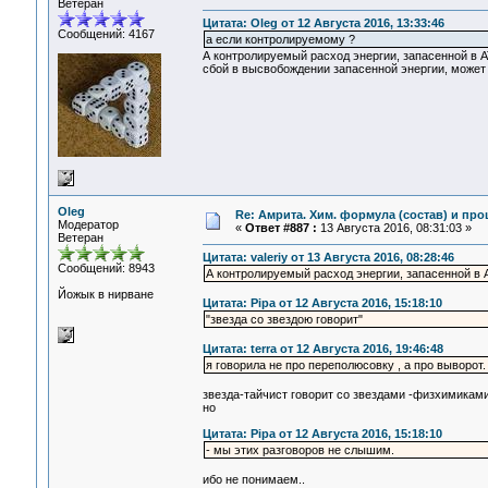
Ветеран
Цитата: Oleg от 12 Августа 2016, 13:33:46
Сообщений: 4167
а если контролируемому ?
А контролируемый расход энергии, запасенной в АТ
сбой в высвобождении запасенной энергии, может
Oleg
Re: Амрита. Хим. формула (состав) и про
Модератор
«
Ответ #887 :
13 Августа 2016, 08:31:03 »
Ветеран
Цитата: valeriy от 13 Августа 2016, 08:28:46
Сообщений: 8943
А контролируемый расход энергии, запасенной в 
Йожык в нирване
Цитата: Pipa от 12 Августа 2016, 15:18:10
"звезда со звездою говорит"
Цитата: terra от 12 Августа 2016, 19:46:48
я говорила не про переполюсовку , а про выворот.
звезда-тайчист говорит со звездами -физхимиками 
но
Цитата: Pipa от 12 Августа 2016, 15:18:10
- мы этих разговоров не слышим.
ибо не понимаем..