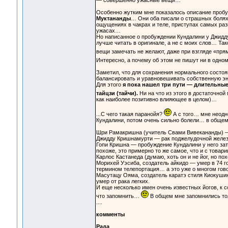
— совершенно ужасные вещи…
Особенно жутким мне показалось описание пробу
Муктананды
… Они оба писали о страшных болях 
ощущениях в чакрах и теле, приступах самых раз
ужасах…
Но написанное о пробуждении Кундалини у Джидд
лучше читать в оригинале, а не с моих слов… Так
вещи замечать не желают, даже при взгляде «пря
Интересно, а почему об этом не пишут ни в одно
Заметил, что для сохранения нормального состоя
балансировать и уравновешивать собственную э
Для этого
я пока нашел три пути — длительные
тайцзи (тайчи).
Ни на что из этого в достаточной
как наиболее позитивно влияющее в целом)…
...С чего такая паранойя?
А с того… мне неодн
Кундалини, потом очень сильно болели… в общем,
Шри Рамакришна (учитель Свами Вивекананды) — 
Джидду Кришнамурти — рак поджелудочной желез
Гопи Кришна — пробуждение Кундалини у него зат
похоже, это примерно то же самое, что и с тов
Карлос Кастанеда (думаю, хоть он и не йог, но по
Морихей Уэсиба, создатель айкидо — умер в 74 го
термином телепортация… а это уже о многом го
Масутацу Ояма, создатель каратэ стиля Киокуши
умер от рака легких.
И еще несколько имен очень известных йогов, к с
что запомнить…
В общем мне запомнились тол
....
комменты
Рада